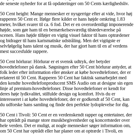
de seneste nyheder for at få opdateringer om 50 Cents kærlighedsliv.
50 Cent height: Mange mennesker er nysgerrige efter at vide, hvor høj
rapperen 50 Cent er. Ifølge flere kilder er hans højde omkring 1.83
meter, hvilket svarer til ca. 6 fod. Det er en overordentligt imponerende
højde, som gør ham til en bemærkelsesværdig tilstedeværelse på
scenen. Hans højde tilføjer en vigtig visuel faktor til hans optrædener
og bidrager til hans karismatiske udstråling. Men det vigtigste er
selvfølgelig hans talent og musik, der har gjort ham til en af verdens
mest succesfulde rappere.
50 Cent hörlurar: Hörlurar er et svensk udtryk, der betyder
hovedtelefoner på dansk. Søgningen efter 50 Cent hörlurar antyder, at
folk leder efter information eller ønsker at købe hovedtelefoner, der er
relateret til 50 Cent. Rapperen 50 Cent har faktisk samarbejdet med
den kendte hovedtelefonproducent SMS Audio om at designe sin egen
linje af premium-hovedtelefoner. Disse hovedtelefoner er kendt for
deres høje lydkvalitet, stilfulde design og komfort. Hvis du er
interesseret i at købe hovedtelefoner, der er godkendt af 50 Cent, kan
du udforske hans samling og finde den perfekte lydoplevelse for dig.
50 Cent i Tivoli: 50 Cent er en verdenskendt rapper og entertainer, der
har optrådt på mange store musikbegivenheder og koncertsteder over
hele verden. Det er muligt, at nogle mennesker søger information om,
om 50 Cent har optrådt eller har planer om at optræde i Tivoli, en