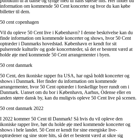
publikum til at danse og synge med til hans største hits. Her finder du
information om kommende 50 Cent koncerter og hvor du kan købe
billetter til dem.
50 cent copenhagen
Vil du opleve 50 Cent live i København? I denne beskrivelse kan du
finde information om kommende koncerter og shows, hvor 50 Cent
optræder i Danmarks hovedstad. København er kendt for sit
pulserende kulturliv og gode koncertsteder, så det er bestemt værd at
holde øje med kommende 50 Cent arrangementer i byen.
50 cent danmark
50 Cent, den ikoniske rapper fra USA, har også holdt koncerter og
shows i Danmark. Her finder du information om kommende
arrangementer, hvor 50 Cent optræder i forskellige byer rundt om i
Danmark. Uanset om du bor i København, Aarhus, Odense eller en
anden større dansk by, kan du muligvis opleve 50 Cent live på scenen.
50 cent danmark 2022
I 2022 kommer 50 Cent til Danmark! Så hvis du vil opleve den
ikoniske rapper live, bør du holde øje med kommende koncerter og
shows i hele landet. 50 Cent er kendt for sine energiske live-
optrædener og sine store hits, så det er bestemt værd at sikre sig