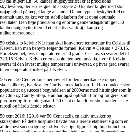
50 cal sniper: En .50 kaliber snigskytteriffel er et præcisions
skydevåben, der er designet til at skyde .50 kaliber kugler med stor
nøjagtighed på meget lange afstande. Denne type snigskytteriffel er
normalt tung og kræver en stabil platform for at opnå optimale
resultater. Den høje præcision og enorme gennemslagskraft gør .50
kaliber snigskytteriflen til et effektivt værktøj i kamp og
militæroperationer.
50 celsius to kelvin: Når man skal konvertere temperatur fra Celsius til
Kelvin, kan man benytte følgende formel: Kelvin = Celsius + 273,15.
For eksempel, hvis temperaturen er 50 grader Celsius, så svarer det til
323,15 Kelvin. Kelvin er en absolut temperaturskala, hvor 0 Kelvin
svarer til den lavest mulige temperatur i universet, og hver grad svarer
til en temperaturforskel på 1 Kelvin.
50 cent: 50 Cent er kunstnernavnet for den amerikanske rapper,
skuespiller og iværksætter Curtis James Jackson III. Han opnåede stor
popularitet og succes i begyndelsen af 2000erne med hit singler som In
da Club og Candy Shop. Han har også optrådt i film og fungeret som
producer og forretningsmand. 50 Cent er kendt for sin karakteristiske
rapstil og hårdtslående tekster.
50 cent 2016: I 2016 var 50 Cent stadig en aktiv musiker og
skuespiller. På dette tidspunkt havde han allerede etableret sig som en
af ​​de mest succesrige og indflydelsesrige figurer i hip hop branchen.
Han udgav stadig musik og optrådte i både musik- og filmprojekter.