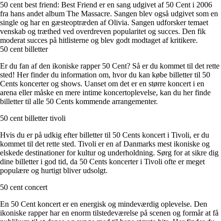
50 cent best friend: Best Friend er en sang udgivet af 50 Cent i 2006
fra hans andet album The Massacre. Sangen blev også udgivet som en
single og har en gæsteoptræden af Olivia. Sangen udforsker temaet
venskab og træthed ved overdreven popularitet og succes. Den fik
moderat succes på hitlisterne og blev godt modtaget af kritikere.
50 cent billetter
Er du fan af den ikoniske rapper 50 Cent? Så er du kommet til det rette
sted! Her finder du information om, hvor du kan købe billetter til 50
Cents koncerter og shows. Uanset om det er en større koncert i en
arena eller måske en mere intime koncertoplevelse, kan du her finde
billetter til alle 50 Cents kommende arrangementer.
50 cent billetter tivoli
Hvis du er på udkig efter billetter til 50 Cents koncert i Tivoli, er du
kommet til det rette sted. Tivoli er en af Danmarks mest ikoniske og
elskede destinationer for kultur og underholdning. Sørg for at sikre dig
dine billetter i god tid, da 50 Cents koncerter i Tivoli ofte er meget
populære og hurtigt bliver udsolgt.
50 cent concert
En 50 Cent koncert er en energisk og mindeværdig oplevelse. Den
ikoniske rapper har en enorm tilstedeværelse på scenen og formår at få