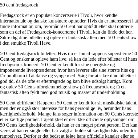
50 cent fredagsrock
Fredagsrock er en populær koncertserie i Tivoli, hvor kendte
internationale og danske kunstnere optræder. Hvis du er interesseret i at
finde information om, hvornår 50 Cent har optrådt eller skal optræde
som en del af Fredagsrock-koncerterne i Tivoli, kan du finde det her.
Sikre dig dine billetter og oplev en fantastisk aften med 50 Cents show
i den smukke Tivoli Have.
50 Cent fredagsrock billetter: Hvis du er fan af rappens superstjerne 50
Cent og ønsker at opleve ham live, så kan du lede efter billetter til hans
fredagsrock koncert. 50 Cent er kendt for sine energiske og
imponerende liveoptrædener, hvor han leverer alle sine største hits og
får publikum til at danse og synge med. Sørg for at sikre dine billetter i
god tid, da de ofte er eftertragtede og kan blive udsolgt hurtigt. Kom
og oplev 50 Cents uforglemmelige show på fredagsrock og få en
fantastisk aften fyldt med god musik og masser af underholdning.
50 Cent girlfriend: Rapperen 50 Cent er kendt for sit musikalske talent,
men der er også stor interesse for hans personlige liv, herunder hans
kærlighedsforhold. Mange fans søger information om 50 Cents kæreste
eller kærlige partner. I øjeblikket er der ikke officielle oplysninger om
50 Cents kærlighedsforhold, da han er en meget privat person. Det kan
være, at han er single eller har valgt at holde sit kærlighedsliv uden for
rampelyset. Derfor er det bedst at følge hans officielle kanaler eller se