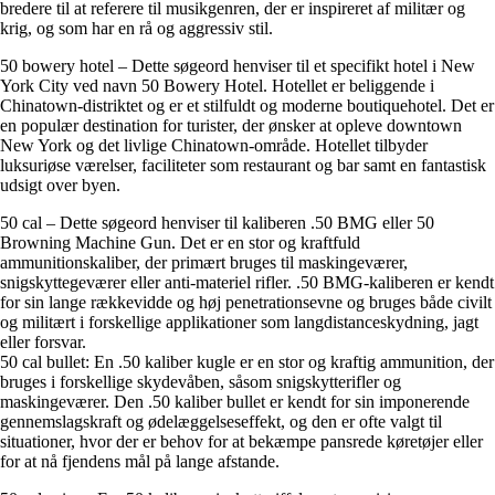
bredere til at referere til musikgenren, der er inspireret af militær og
krig, og som har en rå og aggressiv stil.
50 bowery hotel – Dette søgeord henviser til et specifikt hotel i New
York City ved navn 50 Bowery Hotel. Hotellet er beliggende i
Chinatown-distriktet og er et stilfuldt og moderne boutiquehotel. Det er
en populær destination for turister, der ønsker at opleve downtown
New York og det livlige Chinatown-område. Hotellet tilbyder
luksuriøse værelser, faciliteter som restaurant og bar samt en fantastisk
udsigt over byen.
50 cal – Dette søgeord henviser til kaliberen .50 BMG eller 50
Browning Machine Gun. Det er en stor og kraftfuld
ammunitionskaliber, der primært bruges til maskingeværer,
snigskyttegeværer eller anti-materiel rifler. .50 BMG-kaliberen er kendt
for sin lange rækkevidde og høj penetrationsevne og bruges både civilt
og militært i forskellige applikationer som langdistanceskydning, jagt
eller forsvar.
50 cal bullet: En .50 kaliber kugle er en stor og kraftig ammunition, der
bruges i forskellige skydevåben, såsom snigskytterifler og
maskingeværer. Den .50 kaliber bullet er kendt for sin imponerende
gennemslagskraft og ødelæggelseseffekt, og den er ofte valgt til
situationer, hvor der er behov for at bekæmpe pansrede køretøjer eller
for at nå fjendens mål på lange afstande.