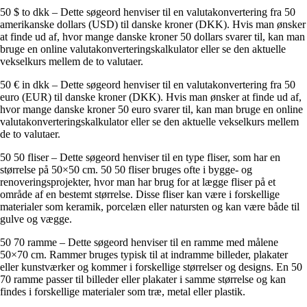
50 $ to dkk – Dette søgeord henviser til en valutakonvertering fra 50
amerikanske dollars (USD) til danske kroner (DKK). Hvis man ønsker
at finde ud af, hvor mange danske kroner 50 dollars svarer til, kan man
bruge en online valutakonverteringskalkulator eller se den aktuelle
vekselkurs mellem de to valutaer.
50 € in dkk – Dette søgeord henviser til en valutakonvertering fra 50
euro (EUR) til danske kroner (DKK). Hvis man ønsker at finde ud af,
hvor mange danske kroner 50 euro svarer til, kan man bruge en online
valutakonverteringskalkulator eller se den aktuelle vekselkurs mellem
de to valutaer.
50 50 fliser – Dette søgeord henviser til en type fliser, som har en
størrelse på 50×50 cm. 50 50 fliser bruges ofte i bygge- og
renoveringsprojekter, hvor man har brug for at lægge fliser på et
område af en bestemt størrelse. Disse fliser kan være i forskellige
materialer som keramik, porcelæn eller natursten og kan være både til
gulve og vægge.
50 70 ramme – Dette søgeord henviser til en ramme med målene
50×70 cm. Rammer bruges typisk til at indramme billeder, plakater
eller kunstværker og kommer i forskellige størrelser og designs. En 50
70 ramme passer til billeder eller plakater i samme størrelse og kan
findes i forskellige materialer som træ, metal eller plastik.