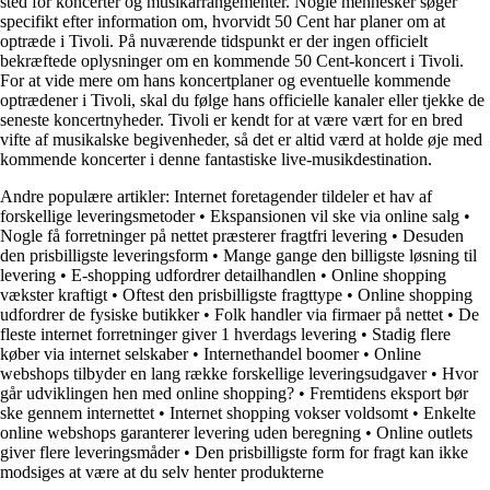
sted for koncerter og musikarrangementer. Nogle mennesker søger
specifikt efter information om, hvorvidt 50 Cent har planer om at
optræde i Tivoli. På nuværende tidspunkt er der ingen officielt
bekræftede oplysninger om en kommende 50 Cent-koncert i Tivoli.
For at vide mere om hans koncertplaner og eventuelle kommende
optrædener i Tivoli, skal du følge hans officielle kanaler eller tjekke de
seneste koncertnyheder. Tivoli er kendt for at være vært for en bred
vifte af musikalske begivenheder, så det er altid værd at holde øje med
kommende koncerter i denne fantastiske live-musikdestination.
Andre populære artikler:
Internet foretagender tildeler et hav af
forskellige leveringsmetoder
•
Ekspansionen vil ske via online salg
•
Nogle få forretninger på nettet præsterer fragtfri levering
•
Desuden
den prisbilligste leveringsform
•
Mange gange den billigste løsning til
levering
•
E-shopping udfordrer detailhandlen
•
Online shopping
vækster kraftigt
•
Oftest den prisbilligste fragttype
•
Online shopping
udfordrer de fysiske butikker
•
Folk handler via firmaer på nettet
•
De
fleste internet forretninger giver 1 hverdags levering
•
Stadig flere
køber via internet selskaber
•
Internethandel boomer
•
Online
webshops tilbyder en lang række forskellige leveringsudgaver
•
Hvor
går udviklingen hen med online shopping?
•
Fremtidens eksport bør
ske gennem internettet
•
Internet shopping vokser voldsomt
•
Enkelte
online webshops garanterer levering uden beregning
•
Online outlets
giver flere leveringsmåder
•
Den prisbilligste form for fragt kan ikke
modsiges at være at du selv henter produkterne