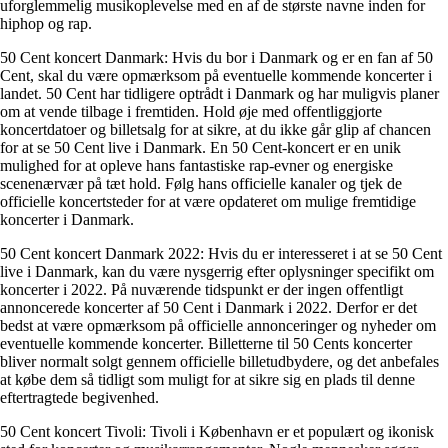
uforglemmelig musikoplevelse med en af de største navne inden for
hiphop og rap.
50 Cent koncert Danmark: Hvis du bor i Danmark og er en fan af 50
Cent, skal du være opmærksom på eventuelle kommende koncerter i
landet. 50 Cent har tidligere optrådt i Danmark og har muligvis planer
om at vende tilbage i fremtiden. Hold øje med offentliggjorte
koncertdatoer og billetsalg for at sikre, at du ikke går glip af chancen
for at se 50 Cent live i Danmark. En 50 Cent-koncert er en unik
mulighed for at opleve hans fantastiske rap-evner og energiske
scenenærvær på tæt hold. Følg hans officielle kanaler og tjek de
officielle koncertsteder for at være opdateret om mulige fremtidige
koncerter i Danmark.
50 Cent koncert Danmark 2022: Hvis du er interesseret i at se 50 Cent
live i Danmark, kan du være nysgerrig efter oplysninger specifikt om
koncerter i 2022. På nuværende tidspunkt er der ingen offentligt
annoncerede koncerter af 50 Cent i Danmark i 2022. Derfor er det
bedst at være opmærksom på officielle annonceringer og nyheder om
eventuelle kommende koncerter. Billetterne til 50 Cents koncerter
bliver normalt solgt gennem officielle billetudbydere, og det anbefales
at købe dem så tidligt som muligt for at sikre sig en plads til denne
eftertragtede begivenhed.
50 Cent koncert Tivoli: Tivoli i København er et populært og ikonisk