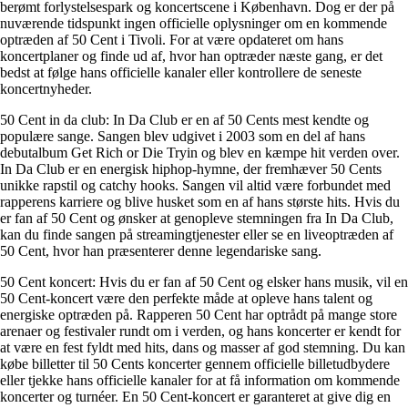
berømt forlystelsespark og koncertscene i København. Dog er der på
nuværende tidspunkt ingen officielle oplysninger om en kommende
optræden af 50 Cent i Tivoli. For at være opdateret om hans
koncertplaner og finde ud af, hvor han optræder næste gang, er det
bedst at følge hans officielle kanaler eller kontrollere de seneste
koncertnyheder.
50 Cent in da club: In Da Club er en af 50 Cents mest kendte og
populære sange. Sangen blev udgivet i 2003 som en del af hans
debutalbum Get Rich or Die Tryin og blev en kæmpe hit verden over.
In Da Club er en energisk hiphop-hymne, der fremhæver 50 Cents
unikke rapstil og catchy hooks. Sangen vil altid være forbundet med
rapperens karriere og blive husket som en af hans største hits. Hvis du
er fan af 50 Cent og ønsker at genopleve stemningen fra In Da Club,
kan du finde sangen på streamingtjenester eller se en liveoptræden af
50 Cent, hvor han præsenterer denne legendariske sang.
50 Cent koncert: Hvis du er fan af 50 Cent og elsker hans musik, vil en
50 Cent-koncert være den perfekte måde at opleve hans talent og
energiske optræden på. Rapperen 50 Cent har optrådt på mange store
arenaer og festivaler rundt om i verden, og hans koncerter er kendt for
at være en fest fyldt med hits, dans og masser af god stemning. Du kan
købe billetter til 50 Cents koncerter gennem officielle billetudbydere
eller tjekke hans officielle kanaler for at få information om kommende
koncerter og turnéer. En 50 Cent-koncert er garanteret at give dig en