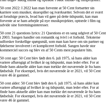
50 cent 2022: I 2022 kan man forvente at 50 Cent fortsætter sin
karriere som musiker, skuespiller og iværksætter. Selvom det er svært
at forudsige præcis, hvad han vil gøre på dette tidspunkt, kan man
forvente at se ham arbejde på nye musikprojekter, optræde i film og
udvide sine forretningsinteresser.
50 cent 21 questions lyrics: 21 Questions er en sang udgivet af 50 Cent
i 2003. Sangen handler om romantik og tvivl i et forhold. Teksterne
udforsker forskellige spørgsmål, som man kan have om sin partner og
følelserne involveret i et kompliceret forhold. Sangen havde stor
kommerciel succes og blev en af ​​50 Cents mest populære hits.
50 cent age: 50 Cent blev født den 6. juli 1975, så hans alder kan
variere afhængigt af hvilket år og tidspunkt, man leder efter. For at
finde hans aktuelle alder kan man trække det nuværende år fra hans
fødselsår. For eksempel, hvis det nuværende år er 2021, vil 50 Cent
være 46 år gammel.
50 cent alder: 50 Cent blev født den 6. juli 1975, så hans alder kan
variere afhængigt af hvilket år og tidspunkt, man leder efter. For at
finde hans aktuelle alder kan man trække det nuværende år fra hans
fødselsår. For eksempel, hvis det nuværende år er 2021, vil 50 Cent
være 46 år gammel.