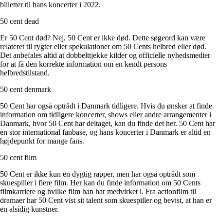
billetter til hans koncerter i 2022.
50 cent dead
Er 50 Cent død? Nej, 50 Cent er ikke død. Dette søgeord kan være
relateret til rygter eller spekulationer om 50 Cents helbred eller død.
Det anbefales altid at dobbelttjekke kilder og officielle nyhedsmedier
for at få den korrekte information om en kendt persons
helbredstilstand.
50 cent denmark
50 Cent har også optrådt i Danmark tidligere. Hvis du ønsker at finde
information om tidligere koncerter, shows eller andre arrangementer i
Danmark, hvor 50 Cent har deltaget, kan du finde det her. 50 Cent har
en stor international fanbase, og hans koncerter i Danmark er altid en
højdepunkt for mange fans.
50 cent film
50 Cent er ikke kun en dygtig rapper, men har også optrådt som
skuespiller i flere film. Her kan du finde information om 50 Cents
filmkarriere og hvilke film han har medvirket i. Fra actionfilm til
dramaer har 50 Cent vist sit talent som skuespiller og bevist, at han er
en alsidig kunstner.