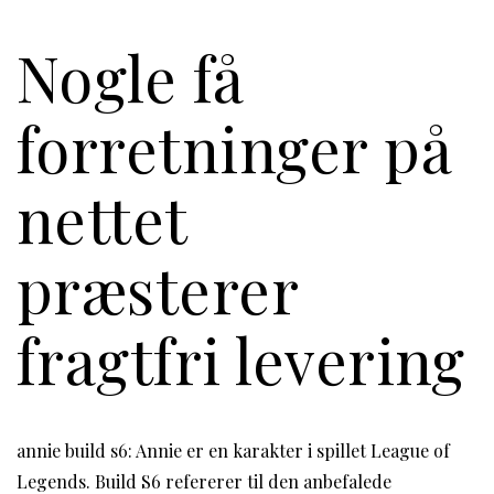
Nogle få
forretninger på
nettet
præsterer
fragtfri levering
annie build s6: Annie er en karakter i spillet League of
Legends. Build S6 refererer til den anbefalede