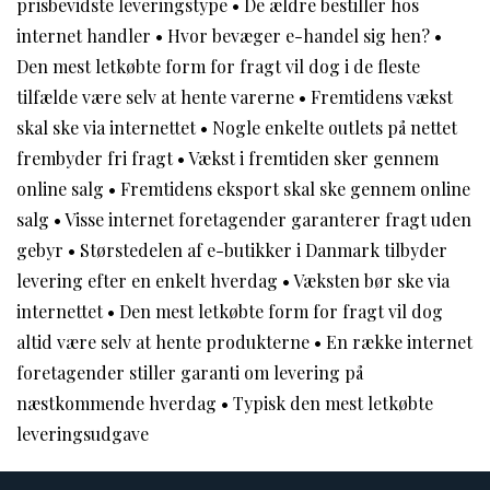
prisbevidste leveringstype
•
De ældre bestiller hos
internet handler
•
Hvor bevæger e-handel sig hen?
•
Den mest letkøbte form for fragt vil dog i de fleste
tilfælde være selv at hente varerne
•
Fremtidens vækst
skal ske via internettet
•
Nogle enkelte outlets på nettet
frembyder fri fragt
•
Vækst i fremtiden sker gennem
online salg
•
Fremtidens eksport skal ske gennem online
salg
•
Visse internet foretagender garanterer fragt uden
gebyr
•
Størstedelen af e-butikker i Danmark tilbyder
levering efter en enkelt hverdag
•
Væksten bør ske via
internettet
•
Den mest letkøbte form for fragt vil dog
altid være selv at hente produkterne
•
En række internet
foretagender stiller garanti om levering på
næstkommende hverdag
•
Typisk den mest letkøbte
leveringsudgave