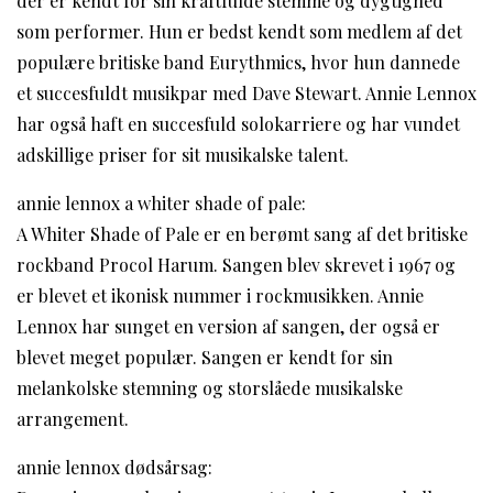
der er kendt for sin kraftfulde stemme og dygtighed
som performer. Hun er bedst kendt som medlem af det
populære britiske band Eurythmics, hvor hun dannede
et succesfuldt musikpar med Dave Stewart. Annie Lennox
har også haft en succesfuld solokarriere og har vundet
adskillige priser for sit musikalske talent.
annie lennox a whiter shade of pale:
A Whiter Shade of Pale er en berømt sang af det britiske
rockband Procol Harum. Sangen blev skrevet i 1967 og
er blevet et ikonisk nummer i rockmusikken. Annie
Lennox har sunget en version af sangen, der også er
blevet meget populær. Sangen er kendt for sin
melankolske stemning og storslåede musikalske
arrangement.
annie lennox dødsårsag: