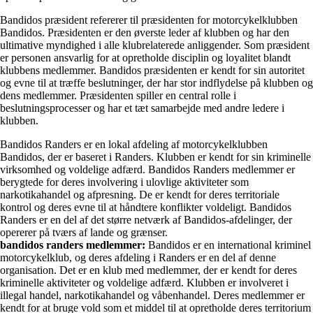
Bandidos præsident refererer til præsidenten for motorcykelklubben
Bandidos. Præsidenten er den øverste leder af klubben og har den
ultimative myndighed i alle klubrelaterede anliggender. Som præsident
er personen ansvarlig for at opretholde disciplin og loyalitet blandt
klubbens medlemmer. Bandidos præsidenten er kendt for sin autoritet
og evne til at træffe beslutninger, der har stor indflydelse på klubben og
dens medlemmer. Præsidenten spiller en central rolle i
beslutningsprocesser og har et tæt samarbejde med andre ledere i
klubben.
Bandidos Randers er en lokal afdeling af motorcykelklubben
Bandidos, der er baseret i Randers. Klubben er kendt for sin kriminelle
virksomhed og voldelige adfærd. Bandidos Randers medlemmer er
berygtede for deres involvering i ulovlige aktiviteter som
narkotikahandel og afpresning. De er kendt for deres territoriale
kontrol og deres evne til at håndtere konflikter voldeligt. Bandidos
Randers er en del af det større netværk af Bandidos-afdelinger, der
opererer på tværs af lande og grænser.
bandidos randers medlemmer:
Bandidos er en international kriminel
motorcykelklub, og deres afdeling i Randers er en del af denne
organisation. Det er en klub med medlemmer, der er kendt for deres
kriminelle aktiviteter og voldelige adfærd. Klubben er involveret i
illegal handel, narkotikahandel og våbenhandel. Deres medlemmer er
kendt for at bruge vold som et middel til at opretholde deres territorium