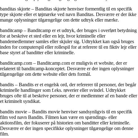
banditas skjorte – Banditas skjorte henviser formentlig til en specifik
type skjorte eller et tøjmærke ved navn Banditas. Desværre er der ikke
mange oplysninger tilgængelige om dette udtryk eller mærke.
banditcamp – Banditcamp er et udtryk, der bruges i overført betydning
for at beskrive et sted eller en lejr, hvor kriminelle eller
bandemedlemmer samles eller skjuler sig. Udtrykket kan også bruges
inden for computerspil eller rollespil for at referere til en fiktiv lejr eller
base styret af banditter eller kriminelle.
banditcamp.com – Banditcamp.com er muligvis et website, der er
relateret til banditcamp-konceptet. Desværre er der ingen oplysninger
tilgængelige om dette website eller dets formål.
bandits – Bandits er et engelsk ord, der refererer til personer, der begår
kriminelle handlinger som f.eks. røverier eller svindel. Udtrykket
bruges ofte til at beskrive personer, der er medlemmer af en bande eller
et kriminelt syndikat.
bandits movie – Bandits movie henviser sandsynligvis til en specifik
film ved navn Bandits. Filmen kan være en spændings- eller
aktionsfilm, der fokuserer på historien om banditter eller kriminelle.
Desværre er der ingen specifikke oplysninger tilgængelige om denne
film.