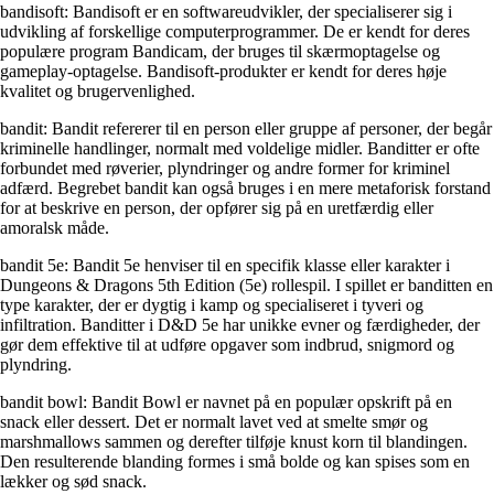
bandisoft: Bandisoft er en softwareudvikler, der specialiserer sig i
udvikling af forskellige computerprogrammer. De er kendt for deres
populære program Bandicam, der bruges til skærmoptagelse og
gameplay-optagelse. Bandisoft-produkter er kendt for deres høje
kvalitet og brugervenlighed.
bandit: Bandit refererer til en person eller gruppe af personer, der begår
kriminelle handlinger, normalt med voldelige midler. Banditter er ofte
forbundet med røverier, plyndringer og andre former for kriminel
adfærd. Begrebet bandit kan også bruges i en mere metaforisk forstand
for at beskrive en person, der opfører sig på en uretfærdig eller
amoralsk måde.
bandit 5e: Bandit 5e henviser til en specifik klasse eller karakter i
Dungeons & Dragons 5th Edition (5e) rollespil. I spillet er banditten en
type karakter, der er dygtig i kamp og specialiseret i tyveri og
infiltration. Banditter i D&D 5e har unikke evner og færdigheder, der
gør dem effektive til at udføre opgaver som indbrud, snigmord og
plyndring.
bandit bowl: Bandit Bowl er navnet på en populær opskrift på en
snack eller dessert. Det er normalt lavet ved at smelte smør og
marshmallows sammen og derefter tilføje knust korn til blandingen.
Den resulterende blanding formes i små bolde og kan spises som en
lækker og sød snack.