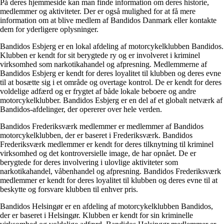
På deres hjemmeside kan man finde information om deres historie,
medlemmer og aktiviteter. Der er også mulighed for at få mere
information om at blive medlem af Bandidos Danmark eller kontakte
dem for yderligere oplysninger.
Bandidos Esbjerg er en lokal afdeling af motorcykelklubben Bandidos.
Klubben er kendt for sit berygtede ry og er involveret i kriminel
virksomhed som narkotikahandel og afpresning. Medlemmerne af
Bandidos Esbjerg er kendt for deres loyalitet til klubben og deres evne
til at bosætte sig i et område og overtage kontrol. De er kendt for deres
voldelige adfærd og er frygtet af både lokale beboere og andre
motorcykelklubber. Bandidos Esbjerg er en del af et globalt netværk af
Bandidos-afdelinger, der opererer over hele verden.
Bandidos Frederiksværk medlemmer er medlemmer af Bandidos
motorcykelklubben, der er baseret i Frederiksværk. Bandidos
Frederiksværk medlemmer er kendt for deres tilknytning til kriminel
virksomhed og det kontroversielle image, de har opnået. De er
berygtede for deres involvering i ulovlige aktiviteter som
narkotikahandel, våbenhandel og afpresning. Bandidos Frederiksværk
medlemmer er kendt for deres loyalitet til klubben og deres evne til at
beskytte og forsvare klubben til enhver pris.
Bandidos Helsingør er en afdeling af motorcykelklubben Bandidos,
der er baseret i Helsingør. Klubben er kendt for sin kriminelle