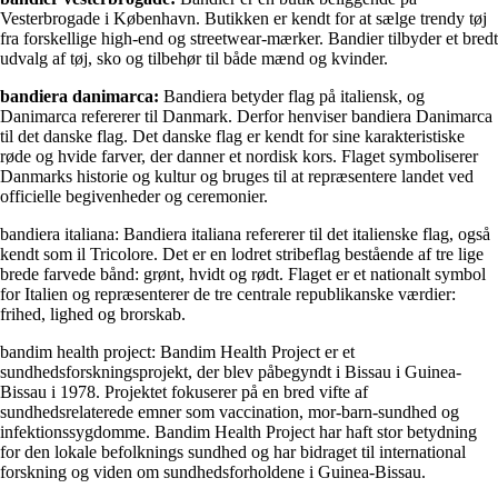
Vesterbrogade i København. Butikken er kendt for at sælge trendy tøj
fra forskellige high-end og streetwear-mærker. Bandier tilbyder et bredt
udvalg af tøj, sko og tilbehør til både mænd og kvinder.
bandiera danimarca:
Bandiera betyder flag på italiensk, og
Danimarca refererer til Danmark. Derfor henviser bandiera Danimarca
til det danske flag. Det danske flag er kendt for sine karakteristiske
røde og hvide farver, der danner et nordisk kors. Flaget symboliserer
Danmarks historie og kultur og bruges til at repræsentere landet ved
officielle begivenheder og ceremonier.
bandiera italiana: Bandiera italiana refererer til det italienske flag, også
kendt som il Tricolore. Det er en lodret stribeflag bestående af tre lige
brede farvede bånd: grønt, hvidt og rødt. Flaget er et nationalt symbol
for Italien og repræsenterer de tre centrale republikanske værdier:
frihed, lighed og brorskab.
bandim health project: Bandim Health Project er et
sundhedsforskningsprojekt, der blev påbegyndt i Bissau i Guinea-
Bissau i 1978. Projektet fokuserer på en bred vifte af
sundhedsrelaterede emner som vaccination, mor-barn-sundhed og
infektionssygdomme. Bandim Health Project har haft stor betydning
for den lokale befolknings sundhed og har bidraget til international
forskning og viden om sundhedsforholdene i Guinea-Bissau.