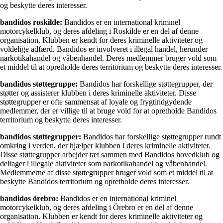
og beskytte deres interesser.
bandidos roskilde:
Bandidos er en international kriminel
motorcykelklub, og deres afdeling i Roskilde er en del af denne
organisation. Klubben er kendt for deres kriminelle aktiviteter og
voldelige adfærd. Bandidos er involveret i illegal handel, herunder
narkotikahandel og våbenhandel. Deres medlemmer bruger vold som
et middel til at opretholde deres territorium og beskytte deres interesser.
bandidos støttegruppe:
Bandidos har forskellige støttegrupper, der
støtter og assisterer klubben i deres kriminelle aktiviteter. Disse
støttegrupper er ofte sammensat af loyale og frygtindgydende
medlemmer, der er villige til at bruge vold for at opretholde Bandidos
territorium og beskytte deres interesser.
bandidos støttegrupper:
Bandidos har forskellige støttegrupper rundt
omkring i verden, der hjælper klubben i deres kriminelle aktiviteter.
Disse støttegrupper arbejder tæt sammen med Bandidos hovedklub og
deltager i illegale aktiviteter som narkotikahandel og våbenhandel.
Medlemmerne af disse støttegrupper bruger vold som et middel til at
beskytte Bandidos territorium og opretholde deres interesser.
bandidos örebro:
Bandidos er en international kriminel
motorcykelklub, og deres afdeling i Örebro er en del af denne
organisation. Klubben er kendt for deres kriminelle aktiviteter og