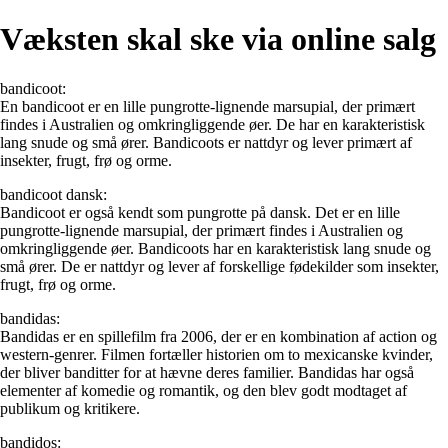
Væksten skal ske via online salg
bandicoot:
En bandicoot er en lille pungrotte-lignende marsupial, der primært
findes i Australien og omkringliggende øer. De har en karakteristisk
lang snude og små ører. Bandicoots er nattdyr og lever primært af
insekter, frugt, frø og orme.
bandicoot dansk:
Bandicoot er også kendt som pungrotte på dansk. Det er en lille
pungrotte-lignende marsupial, der primært findes i Australien og
omkringliggende øer. Bandicoots har en karakteristisk lang snude og
små ører. De er nattdyr og lever af forskellige fødekilder som insekter,
frugt, frø og orme.
bandidas:
Bandidas er en spillefilm fra 2006, der er en kombination af action og
western-genrer. Filmen fortæller historien om to mexicanske kvinder,
der bliver banditter for at hævne deres familier. Bandidas har også
elementer af komedie og romantik, og den blev godt modtaget af
publikum og kritikere.
bandidos: