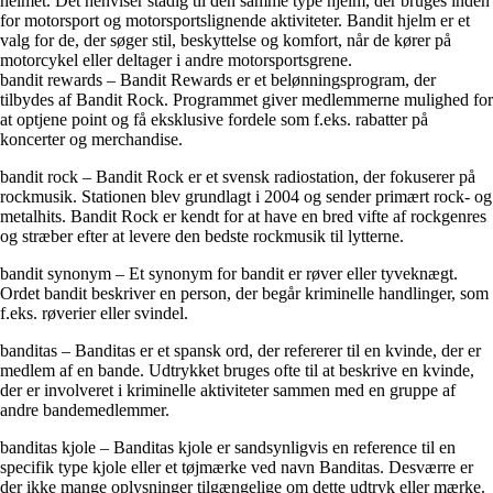
helmet. Det henviser stadig til den samme type hjelm, der bruges inden
for motorsport og motorsportslignende aktiviteter. Bandit hjelm er et
valg for de, der søger stil, beskyttelse og komfort, når de kører på
motorcykel eller deltager i andre motorsportsgrene.
bandit rewards – Bandit Rewards er et belønningsprogram, der
tilbydes af Bandit Rock. Programmet giver medlemmerne mulighed for
at optjene point og få eksklusive fordele som f.eks. rabatter på
koncerter og merchandise.
bandit rock – Bandit Rock er et svensk radiostation, der fokuserer på
rockmusik. Stationen blev grundlagt i 2004 og sender primært rock- og
metalhits. Bandit Rock er kendt for at have en bred vifte af rockgenres
og stræber efter at levere den bedste rockmusik til lytterne.
bandit synonym – Et synonym for bandit er røver eller tyveknægt.
Ordet bandit beskriver en person, der begår kriminelle handlinger, som
f.eks. røverier eller svindel.
banditas – Banditas er et spansk ord, der refererer til en kvinde, der er
medlem af en bande. Udtrykket bruges ofte til at beskrive en kvinde,
der er involveret i kriminelle aktiviteter sammen med en gruppe af
andre bandemedlemmer.
banditas kjole – Banditas kjole er sandsynligvis en reference til en
specifik type kjole eller et tøjmærke ved navn Banditas. Desværre er
der ikke mange oplysninger tilgængelige om dette udtryk eller mærke.