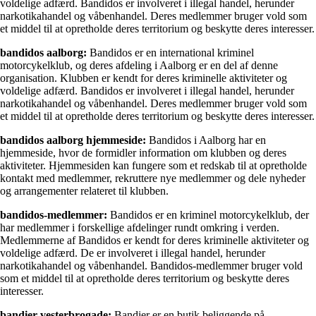
voldelige adfærd. Bandidos er involveret i illegal handel, herunder
narkotikahandel og våbenhandel. Deres medlemmer bruger vold som
et middel til at opretholde deres territorium og beskytte deres interesser.
bandidos aalborg:
Bandidos er en international kriminel
motorcykelklub, og deres afdeling i Aalborg er en del af denne
organisation. Klubben er kendt for deres kriminelle aktiviteter og
voldelige adfærd. Bandidos er involveret i illegal handel, herunder
narkotikahandel og våbenhandel. Deres medlemmer bruger vold som
et middel til at opretholde deres territorium og beskytte deres interesser.
bandidos aalborg hjemmeside:
Bandidos i Aalborg har en
hjemmeside, hvor de formidler information om klubben og deres
aktiviteter. Hjemmesiden kan fungere som et redskab til at opretholde
kontakt med medlemmer, rekruttere nye medlemmer og dele nyheder
og arrangementer relateret til klubben.
bandidos-medlemmer:
Bandidos er en kriminel motorcykelklub, der
har medlemmer i forskellige afdelinger rundt omkring i verden.
Medlemmerne af Bandidos er kendt for deres kriminelle aktiviteter og
voldelige adfærd. De er involveret i illegal handel, herunder
narkotikahandel og våbenhandel. Bandidos-medlemmer bruger vold
som et middel til at opretholde deres territorium og beskytte deres
interesser.
bandier vesterbrogade:
Bandier er en butik beliggende på