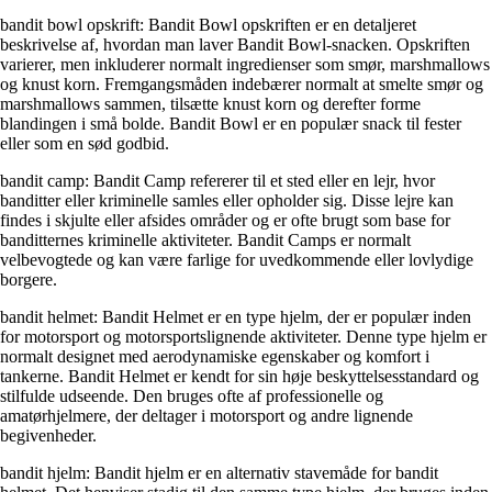
bandit bowl opskrift: Bandit Bowl opskriften er en detaljeret
beskrivelse af, hvordan man laver Bandit Bowl-snacken. Opskriften
varierer, men inkluderer normalt ingredienser som smør, marshmallows
og knust korn. Fremgangsmåden indebærer normalt at smelte smør og
marshmallows sammen, tilsætte knust korn og derefter forme
blandingen i små bolde. Bandit Bowl er en populær snack til fester
eller som en sød godbid.
bandit camp: Bandit Camp refererer til et sted eller en lejr, hvor
banditter eller kriminelle samles eller opholder sig. Disse lejre kan
findes i skjulte eller afsides områder og er ofte brugt som base for
banditternes kriminelle aktiviteter. Bandit Camps er normalt
velbevogtede og kan være farlige for uvedkommende eller lovlydige
borgere.
bandit helmet: Bandit Helmet er en type hjelm, der er populær inden
for motorsport og motorsportslignende aktiviteter. Denne type hjelm er
normalt designet med aerodynamiske egenskaber og komfort i
tankerne. Bandit Helmet er kendt for sin høje beskyttelsesstandard og
stilfulde udseende. Den bruges ofte af professionelle og
amatørhjelmere, der deltager i motorsport og andre lignende
begivenheder.
bandit hjelm: Bandit hjelm er en alternativ stavemåde for bandit