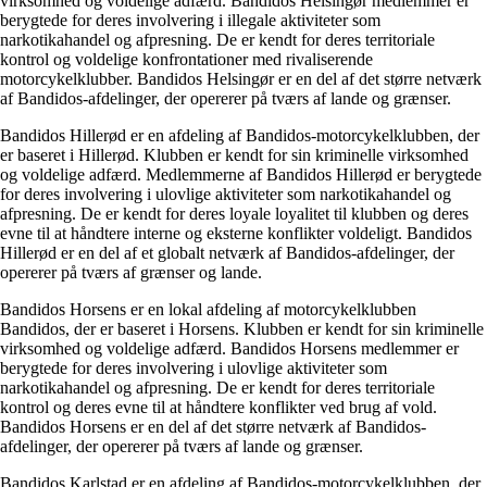
virksomhed og voldelige adfærd. Bandidos Helsingør medlemmer er
berygtede for deres involvering i illegale aktiviteter som
narkotikahandel og afpresning. De er kendt for deres territoriale
kontrol og voldelige konfrontationer med rivaliserende
motorcykelklubber. Bandidos Helsingør er en del af det større netværk
af Bandidos-afdelinger, der opererer på tværs af lande og grænser.
Bandidos Hillerød er en afdeling af Bandidos-motorcykelklubben, der
er baseret i Hillerød. Klubben er kendt for sin kriminelle virksomhed
og voldelige adfærd. Medlemmerne af Bandidos Hillerød er berygtede
for deres involvering i ulovlige aktiviteter som narkotikahandel og
afpresning. De er kendt for deres loyale loyalitet til klubben og deres
evne til at håndtere interne og eksterne konflikter voldeligt. Bandidos
Hillerød er en del af et globalt netværk af Bandidos-afdelinger, der
opererer på tværs af grænser og lande.
Bandidos Horsens er en lokal afdeling af motorcykelklubben
Bandidos, der er baseret i Horsens. Klubben er kendt for sin kriminelle
virksomhed og voldelige adfærd. Bandidos Horsens medlemmer er
berygtede for deres involvering i ulovlige aktiviteter som
narkotikahandel og afpresning. De er kendt for deres territoriale
kontrol og deres evne til at håndtere konflikter ved brug af vold.
Bandidos Horsens er en del af det større netværk af Bandidos-
afdelinger, der opererer på tværs af lande og grænser.
Bandidos Karlstad er en afdeling af Bandidos-motorcykelklubben, der