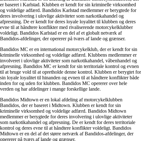
er baseret i Karlstad. Klubben er kendt for sin kriminelle virksomhed
og voldelige adfærd. Bandidos Karlstad medlemmer er berygtede for
deres involvering i ulovlige aktiviteter som narkotikahandel og
afpresning. De er kendt for deres loyale loyalitet til klubben og deres
evne til at håndtere konflikter med rivaliserende motorcykelklubber
voldeligt. Bandidos Karlstad er en del af et globalt netværk af
Bandidos-afdelinger, der opererer på tværs af lande og grænser.
Bandidos MC er en international motorcykelklub, der er kendt for sin
kriminelle virksomhed og voldelige adfærd. Klubbens medlemmer er
involveret i ulovlige aktiviteter som narkotikahandel, våbenhandel og
afpresning. Bandidos MC er kendt for sin territoriale kontrol og evnen
til at bruge vold til at opretholde denne kontrol. Klubben er berygtet for
sin loyale loyalitet til hinanden og evnen til at håndtere konflikter både
inden for og uden for klubben. Bandidos MC opererer over hele
verden og har afdelinger i mange forskellige lande.
Bandidos Midtown er en lokal afdeling af motorcykelklubben
Bandidos, der er baseret i Midtown. Klubben er kendt for sin
kriminelle virksomhed og voldelige adfærd. Bandidos Midtown
medlemmer er berygtede for deres involvering i ulovlige aktiviteter
som narkotikahandel og afpresning. De er kendt for deres territoriale
kontrol og deres evne til at håndtere konflikter voldeligt. Bandidos
Midtown er en del af det større netværk af Bandidos-afdelinger, der
opererer på tværs af lande og grænser.