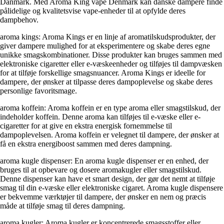
Danmark. Med Aroma King vape Denmark kan danske dampere finde
pålidelige og kvalitetsvise vape-enheder til at opfylde deres
dampbehov.
aroma kings: Aroma Kings er en linje af aromatilskudsprodukter, der
giver dampere mulighed for at eksperimentere og skabe deres egne
unikke smagskombinationer. Disse produkter kan bruges sammen med
elektroniske cigaretter eller e-væskeenheder og tilføjes til dampvæsken
for at tilføje forskellige smagsnuancer. Aroma Kings er ideelle for
dampere, der ønsker at tilpasse deres dampoplevelse og skabe deres
personlige favoritsmage.
aroma koffein: Aroma koffein er en type aroma eller smagstilskud, der
indeholder koffein. Denne aroma kan tilføjes til e-væske eller e-
cigaretter for at give en ekstra energisk fornemmelse til
dampoplevelsen. Aroma koffein er velegnet til dampere, der ønsker at
få en ekstra energiboost sammen med deres dampning.
aroma kugle dispenser: En aroma kugle dispenser er en enhed, der
bruges til at opbevare og dosere aromakugler eller smagstilskud.
Denne dispenser kan have et smart design, der gør det nemt at tilføje
smag til din e-væske eller elektroniske cigaret. Aroma kugle dispensere
er bekvemme værktøjer til dampere, der ønsker en nem og præcis
måde at tilføje smag til deres dampning.
aroma kugler: Aroma kugler er koncentrerede smagsstoffer eller