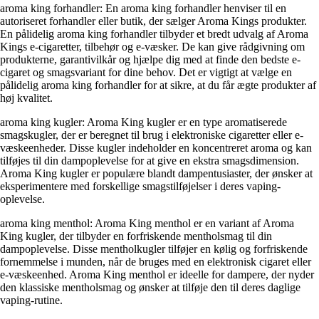
aroma king forhandler: En aroma king forhandler henviser til en
autoriseret forhandler eller butik, der sælger Aroma Kings produkter.
En pålidelig aroma king forhandler tilbyder et bredt udvalg af Aroma
Kings e-cigaretter, tilbehør og e-væsker. De kan give rådgivning om
produkterne, garantivilkår og hjælpe dig med at finde den bedste e-
cigaret og smagsvariant for dine behov. Det er vigtigt at vælge en
pålidelig aroma king forhandler for at sikre, at du får ægte produkter af
høj kvalitet.
aroma king kugler: Aroma King kugler er en type aromatiserede
smagskugler, der er beregnet til brug i elektroniske cigaretter eller e-
væskeenheder. Disse kugler indeholder en koncentreret aroma og kan
tilføjes til din dampoplevelse for at give en ekstra smagsdimension.
Aroma King kugler er populære blandt dampentusiaster, der ønsker at
eksperimentere med forskellige smagstilføjelser i deres vaping-
oplevelse.
aroma king menthol: Aroma King menthol er en variant af Aroma
King kugler, der tilbyder en forfriskende mentholsmag til din
dampoplevelse. Disse mentholkugler tilføjer en kølig og forfriskende
fornemmelse i munden, når de bruges med en elektronisk cigaret eller
e-væskeenhed. Aroma King menthol er ideelle for dampere, der nyder
den klassiske mentholsmag og ønsker at tilføje den til deres daglige
vaping-rutine.