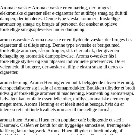
Aroma e væske: Aroma e væske er en næring, der bruges i
elektroniske cigaretter eller e-cigaretter for at tilføje smag og duft til
dampen, der inhaleres. Denne type væske kommer i forskellige
aromaer og smage og bruges af personer, der ønsker at opleve
forskellige smagsoplevelser under dampning.
aroma e-væske: Aroma e-væske er en flydende væske, der bruges i e-
cigaretter til at tilføje smag. Denne type e-væske er beriget med
forskellige aromaer, såsom frugter, slik eller tobak, der giver en
behagelig og aromatisk dampoplevelse. Aroma e-væsker fås i
forskellige styrker og kan tilpasses individuelle præferencer. De er
velegnede til brugere, der ønsker at tilføje ekstra smag til deres e-
cigaretter.
aroma herning: Aroma Herning er en butik beliggende i byen Herning,
der specialiserer sig i salg af aromaprodukter. Butikken tilbyder et bredt
udvalg af forskellige aromaer til madlavning, kosmetik og aromaterapi.
Udvalget kan omfatte essentielle olier, duftlys, aromatiske cremer og
meget mere. Aroma Herning er et ideelt sted at besøge, hvis du er
interesseret i at finde kvalitetsaromaer til forskellige formål.
aroma huen: Aroma Huen er en populær café beliggende et sted i
Danmark. Caféen er kendt for sin hyggelige atmosfære, fremragende
kaffe og lækre bagværk. Aroma Huen tilbyder et bredt udvalg af