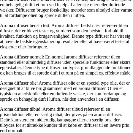
en behagelig duft i et rum ved hjælp af æteriske olier eller duftende
væsker. Diffuseren bruger forskellige metoder som ultralyd eller varme
til at fordampe olien og sprede duften i luften.
Aroma diffuser bedst i test: Aroma diffuser bedst i test refererer til en
difuser, der er blevet testet og vurderet som den bedste i forhold til
kvalitet, funktion og brugervenlighed. Denne type diffuser har vist sig
at have de bedste egenskaber og resultater efter at have været testet af
eksperter eller forbrugere.
Aroma diffuser normal: En normal aroma diffuser refererer til en
standard eller almindelig diffuser uden specielle funktioner eller ekstra
egenskaber. Denne type diffuser har typisk grundlæggende funktioner
og kan bruges til at sprede duft i et rum på en simpel og effektiv måde.
Aroma diffuser olie: Aroma diffuser olie er en speciel type olie, der er
designet til at blive brugt sammen med en aroma diffuser. Olien er
typisk en æterisk olie eller en duftende væske, der kan fordampe og
sprede en behagelig duft i luften, når den anvendes i en diffuser.
Aroma diffuser tilbud: Aroma diffuser tilbud refererer til en
prisreduktion eller en særlig rabat, der gives på en aroma diffuser.
Dette kan være en midlertidig kampagne eller en særlig pris, der
tilbydes for at tiltrække kunder til at købe en diffuser til en lavere pris
end normalt.