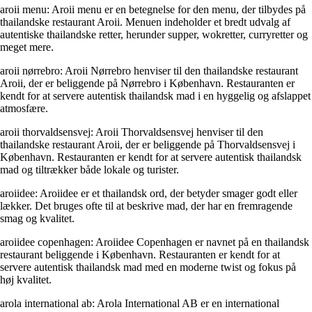
aroii menu: Aroii menu er en betegnelse for den menu, der tilbydes på
thailandske restaurant Aroii. Menuen indeholder et bredt udvalg af
autentiske thailandske retter, herunder supper, wokretter, curryretter og
meget mere.
aroii nørrebro: Aroii Nørrebro henviser til den thailandske restaurant
Aroii, der er beliggende på Nørrebro i København. Restauranten er
kendt for at servere autentisk thailandsk mad i en hyggelig og afslappet
atmosfære.
aroii thorvaldsensvej: Aroii Thorvaldsensvej henviser til den
thailandske restaurant Aroii, der er beliggende på Thorvaldsensvej i
København. Restauranten er kendt for at servere autentisk thailandsk
mad og tiltrækker både lokale og turister.
aroiidee: Aroiidee er et thailandsk ord, der betyder smager godt eller
lækker. Det bruges ofte til at beskrive mad, der har en fremragende
smag og kvalitet.
aroiidee copenhagen: Aroiidee Copenhagen er navnet på en thailandsk
restaurant beliggende i København. Restauranten er kendt for at
servere autentisk thailandsk mad med en moderne twist og fokus på
høj kvalitet.
arola international ab: Arola International AB er en international