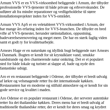
Arnum VVS er en VVS-virksomhed beliggende i Arnum, der tilbyder
professionelle VVS-tjenester til både private og erhvervskunder. De
udfører alt fra mindre reparationer og vedligeholdelse til større
installationsprojekter inden for VVS-området.
Arnum VVS ApS er en veletableret VVS-virksomhed i Arnum, der
har mange års erfaring inden for VVS-branchen. De tilbyder en bred
vifte af VVS-tjenester, herunder rørinstallation, oppustning,
badeværelsesrenovering og meget mere. De har en stærk faglig viden
samt et godt ry for kvalitetsarbejde.
Arneæs Hage er en naturskøn og idyllisk bugt beliggende nær Arneæs
i Danmark. Bugten er kendt for sit krystalklare vand, smukke
sandstrande og den charmerende natur omkring. Det er et populært
sted for både lokale og turister at slappe af, bade og nyde den
fantastiske udsigt.
Aro er en restaurant beliggende i Odense, der tilbyder et bredt udvalg
af lækre og velsmagende retter fra det internationale køkken.
Restauranten har en moderne og stilfuld atmosfære og er kendt for sin
gode service og kvalitet i maden.
Aro Odense er en populær restaurant i Odense, der serverer autentiske
retter fra det thailandske køkken. Deres menu har et bredt udvalg af
traditionelle thailandske retter, der er kendt for deres smag og krydret