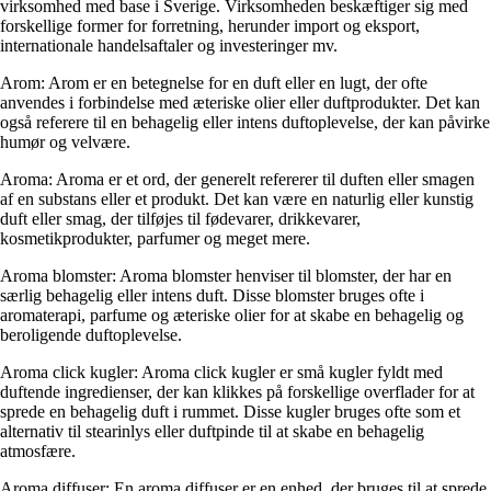
virksomhed med base i Sverige. Virksomheden beskæftiger sig med
forskellige former for forretning, herunder import og eksport,
internationale handelsaftaler og investeringer mv.
Arom: Arom er en betegnelse for en duft eller en lugt, der ofte
anvendes i forbindelse med æteriske olier eller duftprodukter. Det kan
også referere til en behagelig eller intens duftoplevelse, der kan påvirke
humør og velvære.
Aroma: Aroma er et ord, der generelt refererer til duften eller smagen
af ​​en substans eller et produkt. Det kan være en naturlig eller kunstig
duft eller smag, der tilføjes til fødevarer, drikkevarer,
kosmetikprodukter, parfumer og meget mere.
Aroma blomster: Aroma blomster henviser til blomster, der har en
særlig behagelig eller intens duft. Disse blomster bruges ofte i
aromaterapi, parfume og æteriske olier for at skabe en behagelig og
beroligende duftoplevelse.
Aroma click kugler: Aroma click kugler er små kugler fyldt med
duftende ingredienser, der kan klikkes på forskellige overflader for at
sprede en behagelig duft i rummet. Disse kugler bruges ofte som et
alternativ til stearinlys eller duftpinde til at skabe en behagelig
atmosfære.
Aroma diffuser: En aroma diffuser er en enhed, der bruges til at sprede