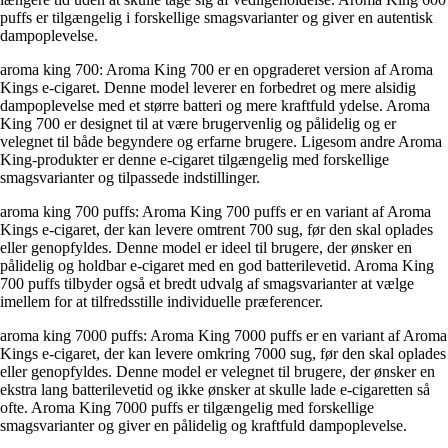
puffs er tilgængelig i forskellige smagsvarianter og giver en autentisk
dampoplevelse.
aroma king 700: Aroma King 700 er en opgraderet version af Aroma
Kings e-cigaret. Denne model leverer en forbedret og mere alsidig
dampoplevelse med et større batteri og mere kraftfuld ydelse. Aroma
King 700 er designet til at være brugervenlig og pålidelig og er
velegnet til både begyndere og erfarne brugere. Ligesom andre Aroma
King-produkter er denne e-cigaret tilgængelig med forskellige
smagsvarianter og tilpassede indstillinger.
aroma king 700 puffs: Aroma King 700 puffs er en variant af Aroma
Kings e-cigaret, der kan levere omtrent 700 sug, før den skal oplades
eller genopfyldes. Denne model er ideel til brugere, der ønsker en
pålidelig og holdbar e-cigaret med en god batterilevetid. Aroma King
700 puffs tilbyder også et bredt udvalg af smagsvarianter at vælge
imellem for at tilfredsstille individuelle præferencer.
aroma king 7000 puffs: Aroma King 7000 puffs er en variant af Aroma
Kings e-cigaret, der kan levere omkring 7000 sug, før den skal oplades
eller genopfyldes. Denne model er velegnet til brugere, der ønsker en
ekstra lang batterilevetid og ikke ønsker at skulle lade e-cigaretten så
ofte. Aroma King 7000 puffs er tilgængelig med forskellige
smagsvarianter og giver en pålidelig og kraftfuld dampoplevelse.