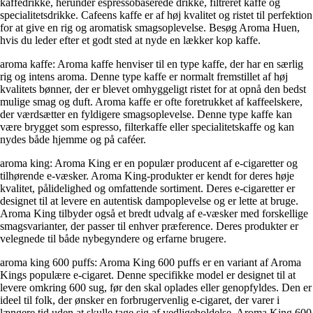
kaffedrikke, herunder espressobaserede drikke, filtreret kaffe og
specialitetsdrikke. Cafeens kaffe er af høj kvalitet og ristet til perfektion
for at give en rig og aromatisk smagsoplevelse. Besøg Aroma Huen,
hvis du leder efter et godt sted at nyde en lækker kop kaffe.
aroma kaffe: Aroma kaffe henviser til en type kaffe, der har en særlig
rig og intens aroma. Denne type kaffe er normalt fremstillet af høj
kvalitets bønner, der er blevet omhyggeligt ristet for at opnå den bedst
mulige smag og duft. Aroma kaffe er ofte foretrukket af kaffeelskere,
der værdsætter en fyldigere smagsoplevelse. Denne type kaffe kan
være brygget som espresso, filterkaffe eller specialitetskaffe og kan
nydes både hjemme og på caféer.
aroma king: Aroma King er en populær producent af e-cigaretter og
tilhørende e-væsker. Aroma King-produkter er kendt for deres høje
kvalitet, pålidelighed og omfattende sortiment. Deres e-cigaretter er
designet til at levere en autentisk dampoplevelse og er lette at bruge.
Aroma King tilbyder også et bredt udvalg af e-væsker med forskellige
smagsvarianter, der passer til enhver præference. Deres produkter er
velegnede til både nybegyndere og erfarne brugere.
aroma king 600 puffs: Aroma King 600 puffs er en variant af Aroma
Kings populære e-cigaret. Denne specifikke model er designet til at
levere omkring 600 sug, før den skal oplades eller genopfyldes. Den er
ideel til folk, der ønsker en forbrugervenlig e-cigaret, der varer i
længere tid uden at skulle tage sig af vedligeholdelse. Aroma King 600