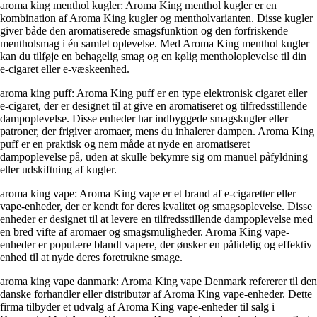
aroma king menthol kugler: Aroma King menthol kugler er en
kombination af Aroma King kugler og mentholvarianten. Disse kugler
giver både den aromatiserede smagsfunktion og den forfriskende
mentholsmag i én samlet oplevelse. Med Aroma King menthol kugler
kan du tilføje en behagelig smag og en kølig mentholoplevelse til din
e-cigaret eller e-væskeenhed.
aroma king puff: Aroma King puff er en type elektronisk cigaret eller
e-cigaret, der er designet til at give en aromatiseret og tilfredsstillende
dampoplevelse. Disse enheder har indbyggede smagskugler eller
patroner, der frigiver aromaer, mens du inhalerer dampen. Aroma King
puff er en praktisk og nem måde at nyde en aromatiseret
dampoplevelse på, uden at skulle bekymre sig om manuel påfyldning
eller udskiftning af kugler.
aroma king vape: Aroma King vape er et brand af e-cigaretter eller
vape-enheder, der er kendt for deres kvalitet og smagsoplevelse. Disse
enheder er designet til at levere en tilfredsstillende dampoplevelse med
en bred vifte af aromaer og smagsmuligheder. Aroma King vape-
enheder er populære blandt vapere, der ønsker en pålidelig og effektiv
enhed til at nyde deres foretrukne smage.
aroma king vape danmark: Aroma King vape Denmark refererer til den
danske forhandler eller distributør af Aroma King vape-enheder. Dette
firma tilbyder et udvalg af Aroma King vape-enheder til salg i