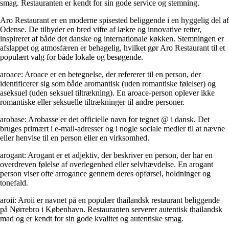
smag. Restauranten er kendt for sin gode service og stemning.
Aro Restaurant er en moderne spisested beliggende i en hyggelig del af
Odense. De tilbyder en bred vifte af lækre og innovative retter,
inspireret af både det danske og internationale køkken. Stemningen er
afslappet og atmosfæren er behagelig, hvilket gør Aro Restaurant til et
populært valg for både lokale og besøgende.
aroace: Aroace er en betegnelse, der refererer til en person, der
identificerer sig som både aromantisk (uden romantiske følelser) og
aseksuel (uden seksuel tiltrækning). En aroace-person oplever ikke
romantiske eller seksuelle tiltrækninger til andre personer.
arobase: Arobasse er det officielle navn for tegnet @ i dansk. Det
bruges primært i e-mail-adresser og i nogle sociale medier til at nævne
eller henvise til en person eller en virksomhed.
arogant: Arogant er et adjektiv, der beskriver en person, der har en
overdreven følelse af overlegenhed eller selvhævdelse. En arogant
person viser ofte arrogance gennem deres opførsel, holdninger og
tonefald.
aroii: Aroii er navnet på en populær thailandsk restaurant beliggende
på Nørrebro i København. Restauranten serverer autentisk thailandsk
mad og er kendt for sin gode kvalitet og autentiske smag.