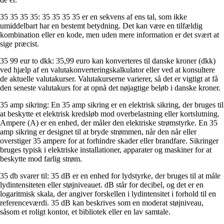
35 35 35 35: 35 35 35 35 er en sekvens af ens tal, som ikke
umiddelbart har en bestemt betydning. Det kan være en tilfældig
kombination eller en kode, men uden mere information er det svært at
sige præcist.
35 99 eur to dkk: 35,99 euro kan konverteres til danske kroner (dkk)
ved hjælp af en valutakonverteringskalkulator eller ved at konsultere
de aktuelle valutakurser. Valutakurserne varierer, så det er vigtigt at få
den seneste valutakurs for at opnå det nøjagtige beløb i danske kroner.
35 amp sikring: En 35 amp sikring er en elektrisk sikring, der bruges til
at beskytte et elektrisk kredsløb mod overbelastning eller kortslutning.
Ampere (A) er en enhed, der måler den elektriske strømstyrke. En 35
amp sikring er designet til at bryde strømmen, når den når eller
overstiger 35 ampere for at forhindre skader eller brandfare. Sikringer
bruges typisk i elektriske installationer, apparater og maskiner for at
beskytte mod farlig strøm.
35 db svarer til: 35 dB er en enhed for lydstyrke, der bruges til at måle
lydintensiteten eller støjniveauet. dB står for decibel, og det er en
logaritmisk skala, der angiver forskellen i lydintensitet i forhold til en
referenceværdi. 35 dB kan beskrives som en moderat støjniveau,
såsom et roligt kontor, et bibliotek eller en lav samtale.