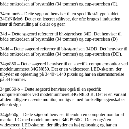
både omkredsen af brystmålet (34 tommer) og cup-størrelsen (C).
34crnimo6 – Dette søgeord henviser til en specifik ståltype kaldet
34CrNiMo6. Det er en legeret ståltype, der ofte bruges i industrien,
især til fremstilling af aksler og gear.
34d – Dette søgeord refererer til bh-størrelsen 34D. Det henviser til
både omkredsen af brystmålet (34 tommer) og cup-størrelsen (D).
34dd – Dette søgeord refererer til bh-størrelsen 34DD. Det henviser til
både omkredsen af brystmålet (34 tommer) og cup-størrelsen (DD).
34gn850 – Dette søgeord henviser til en specifik computermonitor ved
modelnummeret 34GN850. Det er en widescreen LED-skærm, der
tilbyder en opløsning på 3440×1440 pixels og har en skærmstørrelse
på 34 tommer.
34gn850-b – Dette søgeord henviser også til en specifik
computermonitor ved modelnummeret 34GN850-B. Det er en variant
af den tidligere nævnte monitor, muligvis med forskellige egenskaber
eller design.
34gp950g – Dette søgeord henviser til endnu en computermonitor af
mærket LG med modelnummeret 34GP950G. Det er også en
widescreen LED-skærm, der tilbyder en høj opløsning og har en