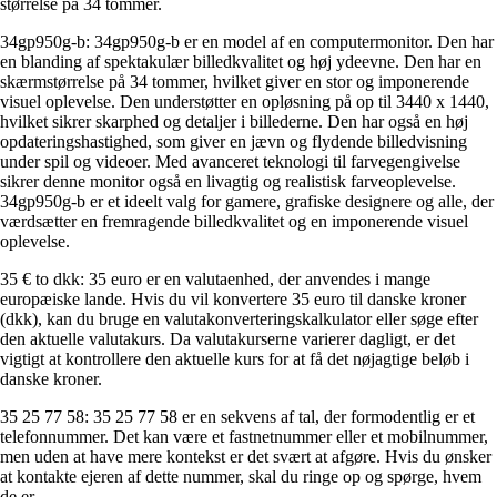
størrelse på 34 tommer.
34gp950g-b: 34gp950g-b er en model af en computermonitor. Den har
en blanding af spektakulær billedkvalitet og høj ydeevne. Den har en
skærmstørrelse på 34 tommer, hvilket giver en stor og imponerende
visuel oplevelse. Den understøtter en opløsning på op til 3440 x 1440,
hvilket sikrer skarphed og detaljer i billederne. Den har også en høj
opdateringshastighed, som giver en jævn og flydende billedvisning
under spil og videoer. Med avanceret teknologi til farvegengivelse
sikrer denne monitor også en livagtig og realistisk farveoplevelse.
34gp950g-b er et ideelt valg for gamere, grafiske designere og alle, der
værdsætter en fremragende billedkvalitet og en imponerende visuel
oplevelse.
35 € to dkk: 35 euro er en valutaenhed, der anvendes i mange
europæiske lande. Hvis du vil konvertere 35 euro til danske kroner
(dkk), kan du bruge en valutakonverteringskalkulator eller søge efter
den aktuelle valutakurs. Da valutakurserne varierer dagligt, er det
vigtigt at kontrollere den aktuelle kurs for at få det nøjagtige beløb i
danske kroner.
35 25 77 58: 35 25 77 58 er en sekvens af tal, der formodentlig er et
telefonnummer. Det kan være et fastnetnummer eller et mobilnummer,
men uden at have mere kontekst er det svært at afgøre. Hvis du ønsker
at kontakte ejeren af dette nummer, skal du ringe op og spørge, hvem
de er.