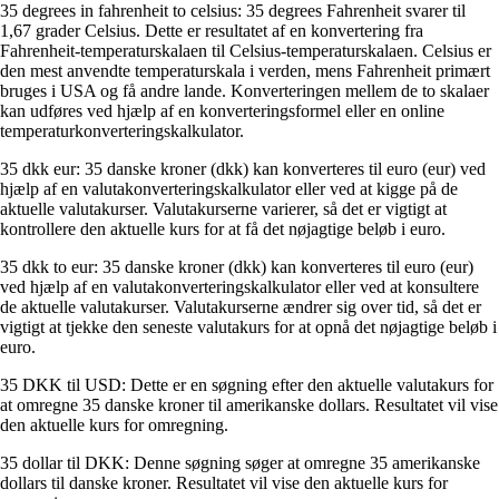
35 degrees in fahrenheit to celsius: 35 degrees Fahrenheit svarer til
1,67 grader Celsius. Dette er resultatet af en konvertering fra
Fahrenheit-temperaturskalaen til Celsius-temperaturskalaen. Celsius er
den mest anvendte temperaturskala i verden, mens Fahrenheit primært
bruges i USA og få andre lande. Konverteringen mellem de to skalaer
kan udføres ved hjælp af en konverteringsformel eller en online
temperaturkonverteringskalkulator.
35 dkk eur: 35 danske kroner (dkk) kan konverteres til euro (eur) ved
hjælp af en valutakonverteringskalkulator eller ved at kigge på de
aktuelle valutakurser. Valutakurserne varierer, så det er vigtigt at
kontrollere den aktuelle kurs for at få det nøjagtige beløb i euro.
35 dkk to eur: 35 danske kroner (dkk) kan konverteres til euro (eur)
ved hjælp af en valutakonverteringskalkulator eller ved at konsultere
de aktuelle valutakurser. Valutakurserne ændrer sig over tid, så det er
vigtigt at tjekke den seneste valutakurs for at opnå det nøjagtige beløb i
euro.
35 DKK til USD: Dette er en søgning efter den aktuelle valutakurs for
at omregne 35 danske kroner til amerikanske dollars. Resultatet vil vise
den aktuelle kurs for omregning.
35 dollar til DKK: Denne søgning søger at omregne 35 amerikanske
dollars til danske kroner. Resultatet vil vise den aktuelle kurs for