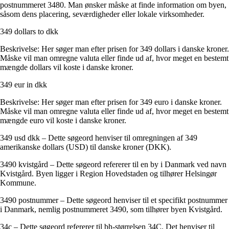
postnummeret 3480. Man ønsker måske at finde information om byen,
såsom dens placering, seværdigheder eller lokale virksomheder.
349 dollars to dkk
Beskrivelse: Her søger man efter prisen for 349 dollars i danske kroner.
Måske vil man omregne valuta eller finde ud af, hvor meget en bestemt
mængde dollars vil koste i danske kroner.
349 eur in dkk
Beskrivelse: Her søger man efter prisen for 349 euro i danske kroner.
Måske vil man omregne valuta eller finde ud af, hvor meget en bestemt
mængde euro vil koste i danske kroner.
349 usd dkk – Dette søgeord henviser til omregningen af 349
amerikanske dollars (USD) til danske kroner (DKK).
3490 kvistgård – Dette søgeord refererer til en by i Danmark ved navn
Kvistgård. Byen ligger i Region Hovedstaden og tilhører Helsingør
Kommune.
3490 postnummer – Dette søgeord henviser til et specifikt postnummer
i Danmark, nemlig postnummeret 3490, som tilhører byen Kvistgård.
34c – Dette søgeord refererer til bh-størrelsen 34C. Det henviser til