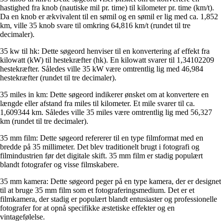
hastighed fra knob (nautiske mil pr. time) til kilometer pr. time (km/t).
Da en knob er ækvivalent til en sømil og en sømil er lig med ca. 1,852
km, ville 35 knob svare til omkring 64,816 km/t (rundet til tre
decimaler).
35 kw til hk: Dette søgeord henviser til en konvertering af effekt fra
kilowatt (kW) til hestekræfter (hk). En kilowatt svarer til 1,34102209
hestekræfter. Således ville 35 kW være omtrentlig lig med 46,984
hestekræfter (rundet til tre decimaler).
35 miles in km: Dette søgeord indikerer ønsket om at konvertere en
længde eller afstand fra miles til kilometer. Et mile svarer til ca.
1,609344 km. Således ville 35 miles være omtrentlig lig med 56,327
km (rundet til tre decimaler).
35 mm film: Dette søgeord refererer til en type filmformat med en
bredde på 35 millimeter. Det blev traditionelt brugt i fotografi og
filmindustrien før det digitale skift. 35 mm film er stadig populært
blandt fotografer og visse filmskabere.
35 mm kamera: Dette søgeord peger på en type kamera, der er designet
til at bruge 35 mm film som et fotograferingsmedium. Det er et
filmkamera, der stadig er populært blandt entusiaster og professionelle
fotografer for at opnå specifikke æstetiske effekter og en
vintagefølelse.