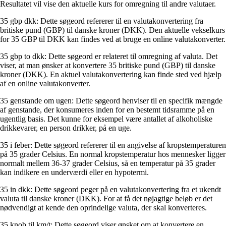
Resultatet vil vise den aktuelle kurs for omregning til andre valutaer.
35 gbp dkk: Dette søgeord refererer til en valutakonvertering fra
britiske pund (GBP) til danske kroner (DKK). Den aktuelle vekselkurs
for 35 GBP til DKK kan findes ved at bruge en online valutakonverter.
35 gbp to dkk: Dette søgeord er relateret til omregning af valuta. Det
viser, at man ønsker at konvertere 35 britiske pund (GBP) til danske
kroner (DKK). En aktuel valutakonvertering kan finde sted ved hjælp
af en online valutakonverter.
35 genstande om ugen: Dette søgeord henviser til en specifik mængde
af genstande, der konsumeres inden for en bestemt tidsramme på en
ugentlig basis. Det kunne for eksempel være antallet af alkoholiske
drikkevarer, en person drikker, på en uge.
35 i feber: Dette søgeord refererer til en angivelse af kropstemperaturen
på 35 grader Celsius. En normal kropstemperatur hos mennesker ligger
normalt mellem 36-37 grader Celsius, så en temperatur på 35 grader
kan indikere en underværdi eller en hypotermi.
35 in dkk: Dette søgeord peger på en valutakonvertering fra et ukendt
valuta til danske kroner (DKK). For at få det nøjagtige beløb er det
nødvendigt at kende den oprindelige valuta, der skal konverteres.
35 knob til km/t: Dette søgeord viser ønsket om at konvertere en