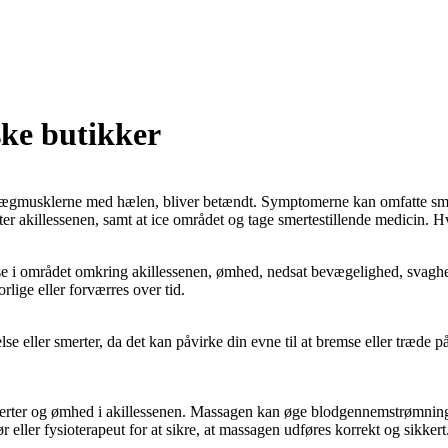
ske butikker
der lægmusklerne med hælen, bliver betændt. Symptomerne kan omfatte 
aster akillessenen, samt at ice området og tage smertestillende medicin.
e i området omkring akillessenen, ømhed, nedsat bevægelighed, svagh
rlige eller forværres over tid.
se eller smerter, da det kan påvirke din evne til at bremse eller træde p
merter og ømhed i akillessenen. Massagen kan øge blodgennemstrømninge
eller fysioterapeut for at sikre, at massagen udføres korrekt og sikkert