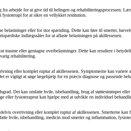
g fra arbejde for at give tid til helingen og rehabiliteringsprocessen.
 fysioterapi for at sikre en vellykket restitution.
ne belastninger eller for stor spænding. Dette kan føre til smerter, hæ
ortopædiske indlægssåler for at aflaste belastningen på akillessenen.
akut traume eller gentagne overbelastninger. Dette kan resultere i bety
arig rehabilitering.
rrivning eller komplet ruptur af akillessenen. Symptomerne kan varier
t er vigtigt at søge lægehjælp for en præcis diagnose og passende beh
grad. Det kan omfatte hvile, isbehandling, brug af støttestrømper eller
e eller fysioterapeut kan hjælpe med at udvikle en individuel behandli
 delvis overrivning eller komplet ruptur af akillessenen. Smerterne ka
tte hvile, isbehandling, medicin mod smerter og inflammation, fysiotera