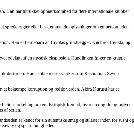
n. Han har tiltrukket opmærksomhed fra flere internationale klubber
at sprede rygter eller beskæmmende oplysninger om en person uden
tion. Han er barnebarn af Toyotas grundlægger, Kiichiro Toyoda, og
levet ødelagt af en mystisk eksplosion. Handlingen følger en gruppe
 i filmhistorien. Han skabte mesterværker som Rashomon, Seven
 om at bekæmpe korruption og redde verden. Akira Kurusu har et
e fiction-fortælling om en dystopisk fremtid, hvor en ung dreng prøver
s af serien.
antkæden er kendt for sin autentiske smag og stilarter inden for sushi og
takeaway og spis-i muligheder.