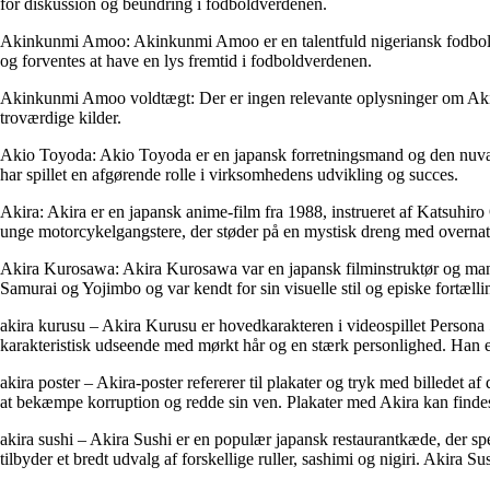
for diskussion og beundring i fodboldverdenen.
Akinkunmi Amoo: Akinkunmi Amoo er en talentfuld nigeriansk fodboldsp
og forventes at have en lys fremtid i fodboldverdenen.
Akinkunmi Amoo voldtægt: Der er ingen relevante oplysninger om Aki
troværdige kilder.
Akio Toyoda: Akio Toyoda er en japansk forretningsmand og den nuvær
har spillet en afgørende rolle i virksomhedens udvikling og succes.
Akira: Akira er en japansk anime-film fra 1988, instrueret af Katsuhir
unge motorcykelgangstere, der støder på en mystisk dreng med overnatu
Akira Kurosawa: Akira Kurosawa var en japansk filminstruktør og manu
Samurai og Yojimbo og var kendt for sin visuelle stil og episke fortælli
akira kurusu – Akira Kurusu er hovedkarakteren i videospillet Persona
karakteristisk udseende med mørkt hår og en stærk personlighed. Han e
akira poster – Akira-poster refererer til plakater og tryk med billedet
at bekæmpe korruption og redde sin ven. Plakater med Akira kan findes i
akira sushi – Akira Sushi er en populær japansk restaurantkæde, der speci
tilbyder et bredt udvalg af forskellige ruller, sashimi og nigiri. Akira 