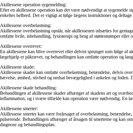
Akillessene operation sygemelding:
Efter en akillessene operation kan det være nødvendigt at sygemelde si
enkeltes helbred. Det er vigtigt at følge lægens instruktioner og deltage i
Akillessene overbelastning:
Akillessene overbelastning opstår, når akillessenen udsættes for gentag
omfatte hvile, isbehandling, fysioterapi og brug af støttestrømper eller 
Akillessene overrevet:
En akillessene kan blive overrevet eller delvist sprunget som følge af 
lægehjælp er påkrævet, og behandlingen kan omfatte operation og langv
Akillessene skade:
Akillessene skader kan omfatte overbelastning, betændelse, delvis ove
hævelse, ømhed, stivhed og nedsat bevægelighed i ankelen og foden. De
Akillessene skade behandling:
Behandlingen af akillessene skader afhænger af skadens art og sværheds
inflammation, og i svære tilfælde kan operation være nødvendig. En læg
Akillessene smerter:
Akillessene smerter kan være forårsaget af overbelastning, betændelse,
pulserende. Behandlingen afhænger af årsagen til smerterne og kan omfa
diagnose og behandlingsplan.