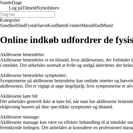
Sunde
Dage
Log på
Tilmeld
Nyhedsbrev
Kategorier
Sundhed
Sind
Fysisk
Søvn
Kost
Børn
Kvinder
Mænd
Hud
Mund
Online indkøb udfordrer de fysi
Akillessene betændelse:
Akillessene betændelse er en tilstand, hvor akillessenen, der forbin
i området. Det anbefales normalt at hvile og undgå aktiviteter, der bel
Akillessene betændelse symptomer:
Symptomerne på akillessene betændelse kan omfatte smerter og hævels
akillessenen. Det er vigtigt at søge lægehjælp, hvis symptomerne er alvo
Akillessene køre bil:
Det anbefales generelt ikke at køre bil, når man har akillessene betændel
rådgivning baseret på dine specifikke symptomer og tilstand.
Akillessene massage:
Akillessene massage kan være en effektiv behandling til at mindske s
fremskynde helingen. Det anbefales at konsultere en professionel massør 