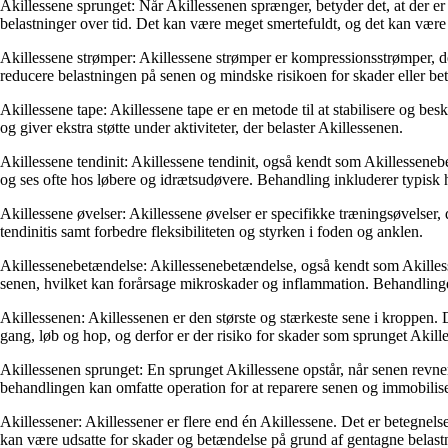
Akillessene sprunget: Når Akillessenen sprænger, betyder det, at der er
belastninger over tid. Det kan være meget smertefuldt, og det kan vær
Akillessene strømper: Akillessene strømper er kompressionsstrømper, der 
reducere belastningen på senen og mindske risikoen for skader eller be
Akillessene tape: Akillessene tape er en metode til at stabilisere og b
og giver ekstra støtte under aktiviteter, der belaster Akillessenen.
Akillessene tendinit: Akillessene tendinit, også kendt som Akillesseneb
og ses ofte hos løbere og idrætsudøvere. Behandling inkluderer typisk h
Akillessene øvelser: Akillessene øvelser er specifikke træningsøvelser
tendinitis samt forbedre fleksibiliteten og styrken i foden og anklen.
Akillessenebetændelse: Akillessenebetændelse, også kendt som Akillessen
senen, hvilket kan forårsage mikroskader og inflammation. Behandlingen 
Akillessenen: Akillessenen er den største og stærkeste sene i kroppen. 
gang, løb og hop, og derfor er der risiko for skader som sprunget Akilles
Akillessenen sprunget: En sprunget Akillessene opstår, når senen revner
behandlingen kan omfatte operation for at reparere senen og immobiliseri
Akillessener: Akillessener er flere end én Akillessene. Det er betegnels
kan være udsatte for skader og betændelse på grund af gentagne belastn