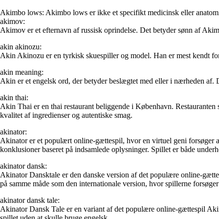
Akimbo lows: Akimbo lows er ikke et specifikt medicinsk eller anatomi
akimov:
Akimov er et efternavn af russisk oprindelse. Det betyder sønn af Aki
akin akinozu:
Akin Akinozu er en tyrkisk skuespiller og model. Han er mest kendt for 
akin meaning:
Akin er et engelsk ord, der betyder beslægtet med eller i nærheden af. Det
akin thai:
Akin Thai er en thai restaurant beliggende i København. Restauranten ser
kvalitet af ingredienser og autentiske smag.
akinator:
Akinator er et populært online-gættespil, hvor en virtuel geni forsøger 
konklusioner baseret på indsamlede oplysninger. Spillet er både under
akinator dansk:
Akinator Dansktale er den danske version af det populære online-gættes
på samme måde som den internationale version, hvor spillerne forsøger a
akinator dansk tale:
Akinator Dansk Tale er en variant af det populære online-gættespil Akina
spillet uden at skulle bruge engelsk.