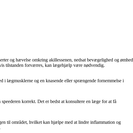
smerter og hævelse omkring akillessenen, nedsat bevægelighed og ømhed
 Hvis tilstanden forværres, kan lægehjælp være nødvendig.
ed i lægmusklerne og en knasende eller sprængende fornemmelse i
å speederen korrekt. Det er bedst at konsultere en læge for at få
n til området, hvilket kan hjælpe med at lindre inflammation og
.