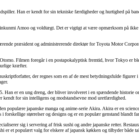
iller. Han er kendt for sin tekniske færdigheder og hurtighed på bane
nkunmi Amoo og voldtægt. Det er vigtigt at være opmærksom på ikke 
ende præsident og administrerende direktør for Toyota Motor Corpora
o Otomo. Filmen foregår i en postapokalyptisk fremtid, hvor Tokyo er b
rlige kræfter.
skriptforfatter, der regnes som en af de mest betydningsfulde figurer
nger.
 5. Han er en ung dreng, der bliver involveret i en spændende historie
r kendt for sin intelligens og modstandsevne mod uretfærdighed.
 af den populære japanske manga og anime-serie Akira. Akira er en scienc
 forskellige størrelser og designs og er en populær genstand blandt fan
aliserer sig i servering af frisk sushi og andre japanske retter. Restaur
Sushi er et populært valg for elskere af japansk køkken og tilbyder både 