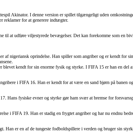
tespil Akinator. I denne version er spillet tilgængeligt uden omkostning
r reklamer for at generere indtægter.
vne til at udføre viljestyrede bevægelser. Det kan forekomme som en bi
f nigeriansk oprindelse. Han spiller som angriber og er kendt for sin f
ansene.
 blevet kendt for sin enorme fysik og styrke. I FIFA 15 er han en del a
ribere i FIFA 16. Han er kendt for at være en sand bjørn på banen og h
17. Hans fysiske evner og styrke gør ham svær at bremse for forsvarss
lse i FIFA 19. Han er stadig en frygtet angriber og har nu endnu bedre
Han er en af de tungeste fodboldspillere i verden og bruger sin styrke