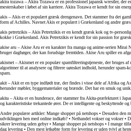
akira tozawa – Akira Tozawa er en professionel japansk wrestler, der er
mesterskaber i løbet af sin karriere. Akira Tozawa er kendt for sin en
akis – Akis er et populært græsk drengenavn. Det stammer fra det gaml
form af Achilles. Navnet Akis er populært i Grækenland og andre græsk
akis petretzikis – Akis Petretzikis er en kendt græsk kok og tv-perso
kokke i Grækenland. Akis Petretzikis er kendt for sin passion for græsk
akise aru – Akise Aru er en karakter fra manga og anime-serien Mirai Ni
bruger dagbøger, der kan forudsige fremtiden. Akise Aru spiller en afgø
akismet – Akismet er en populær spamfiltreringstjeneste, der bruges af
algoritmer til at analysere og filtrere uønsket indhold, herunder spam-
spam.
akit – Akit er en type indfødt træ, der findes i visse dele af Afrika og 
herunder møbler, byggematerialer og brænde. Det har en smuk og unik t
akita – Akita er en hunderace, der stammer fra Akita-præfekturet i Japa
og karakteristiske trekantede ører. De er intelligente og beskyttende 
Andre populære artikler:
Mange shopper på netshops
•
Desuden den min
udviklingen hen med online indkøb?
•
Nethandel vokser og vokser
•
De
sikrer levering uden gebyr
•
Mange shopper på netshops
•
I mange tilf
dag levering
•
Den mest letkøbte form for levering er uden tvivl at hen