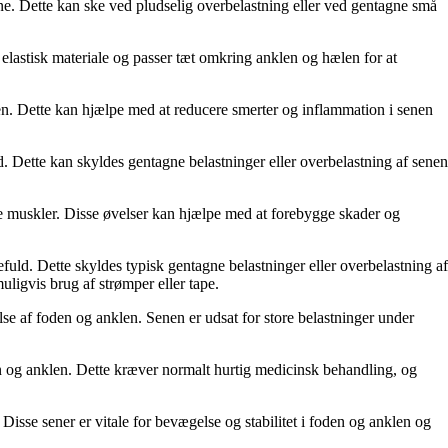
rne. Dette kan ske ved pludselig overbelastning eller ved gentagne små
f elastisk materiale og passer tæt omkring anklen og hælen for at
ælen. Dette kan hjælpe med at reducere smerter og inflammation i senen
d. Dette kan skyldes gentagne belastninger eller overbelastning af senen
de muskler. Disse øvelser kan hjælpe med at forebygge skader og
fuld. Dette skyldes typisk gentagne belastninger eller overbelastning af
ligvis brug af strømper eller tape.
lse af foden og anklen. Senen er udsat for store belastninger under
den og anklen. Dette kræver normalt hurtig medicinsk behandling, og
Disse sener er vitale for bevægelse og stabilitet i foden og anklen og