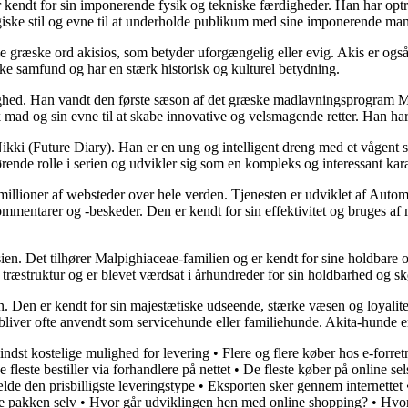
 kendt for sin imponerende fysik og tekniske færdigheder. Han har optrå
ergiske stil og evne til at underholde publikum med sine imponerende ma
e græske ord akisios, som betyder uforgængelig eller evig. Akis er ogs
e samfund og har en stærk historisk og kulturel betydning.
nlighed. Han vandt den første sæson af det græske madlavningsprogram M
 mad og sin evne til at skabe innovative og velsmagende retter. Han har
kki (Future Diary). Han er en ung og intelligent dreng med et vågent sin
rende rolle i serien og udvikler sig som en kompleks og interessant kara
 millioner af websteder over hele verden. Tjenesten er udviklet af Aut
kommentarer og -beskeder. Den er kendt for sin effektivitet og bruges a
Asien. Det tilhører Malpighiaceae-familien og er kendt for sine holdbare o
ræstruktur og er blevet værdsat i århundreder for sin holdbarhed og s
n. Den er kendt for sin majestætiske udseende, stærke væsen og loyalite
og bliver ofte anvendt som servicehunde eller familiehunde. Akita-hunde
dst kostelige mulighed for levering
•
Flere og flere køber hos e-forret
 fleste bestiller via forhandlere på nettet
•
De fleste køber på online se
ælde den prisbilligste leveringstype
•
Eksporten sker gennem internettet
te pakken selv
•
Hvor går udviklingen hen med online shopping?
•
Hvor