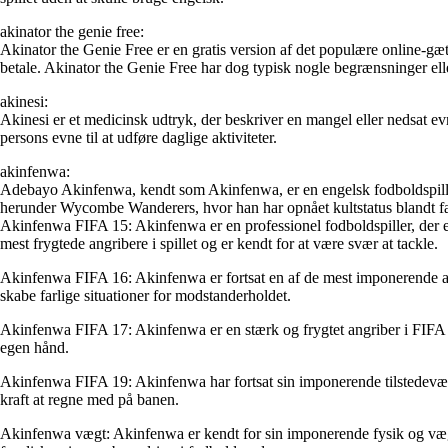
akinator the genie free:
Akinator the Genie Free er en gratis version af det populære online-gæt
betale. Akinator the Genie Free har dog typisk nogle begrænsninger elle
akinesi:
Akinesi er et medicinsk udtryk, der beskriver en mangel eller nedsat e
persons evne til at udføre daglige aktiviteter.
akinfenwa:
Adebayo Akinfenwa, kendt som Akinfenwa, er en engelsk fodboldspiller a
herunder Wycombe Wanderers, hvor han har opnået kultstatus blandt f
Akinfenwa FIFA 15: Akinfenwa er en professionel fodboldspiller, der er
mest frygtede angribere i spillet og er kendt for at være svær at tackle.
Akinfenwa FIFA 16: Akinfenwa er fortsat en af de mest imponerende ang
skabe farlige situationer for modstanderholdet.
Akinfenwa FIFA 17: Akinfenwa er en stærk og frygtet angriber i FIFA 
egen hånd.
Akinfenwa FIFA 19: Akinfenwa har fortsat sin imponerende tilstedevære
kraft at regne med på banen.
Akinfenwa vægt: Akinfenwa er kendt for sin imponerende fysik og vægt. 