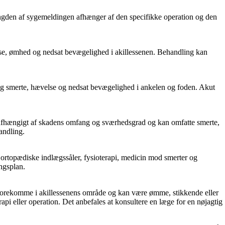
 Længden af sygemeldingen afhænger af den specifikke operation og den
velse, ømhed og nedsat bevægelighed i akillessenen. Behandling kan
delig smerte, hævelse og nedsat bevægelighed i ankelen og foden. Akut
e afhængigt af skadens omfang og sværhedsgrad og kan omfatte smerte,
andling.
 ortopædiske indlægssåler, fysioterapi, medicin mod smerter og
ngsplan.
n forekomme i akillessenens område og kan være ømme, stikkende eller
pi eller operation. Det anbefales at konsultere en læge for en nøjagtig