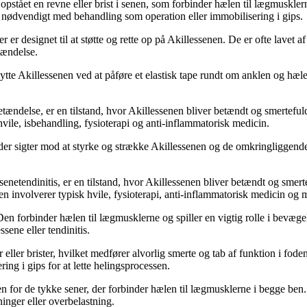
 opstået en revne eller brist i senen, som forbinder hælen til lægmuskle
e nødvendigt med behandling som operation eller immobilisering i gips.
er designet til at støtte og rette op på Akillessenen. De er ofte lavet a
tændelse.
eskytte Akillessenen ved at påføre et elastisk tape rundt om anklen og h
etændelse, er en tilstand, hvor Akillessenen bliver betændt og smerteful
vile, isbehandling, fysioterapi og anti-inflammatorisk medicin.
, der sigter mod at styrke og strække Akillessenen og de omkringliggen
etendinitis, er en tilstand, hvor Akillessenen bliver betændt og smerte
involverer typisk hvile, fysioterapi, anti-inflammatorisk medicin og mu
Den forbinder hælen til lægmusklerne og spiller en vigtig rolle i bevæge
sene eller tendinitis.
 eller brister, hvilket medfører alvorlig smerte og tab af funktion i fo
ng i gips for at lette helingsprocessen.
en for de tykke sener, der forbinder hælen til lægmusklerne i begge ben. 
inger eller overbelastning.