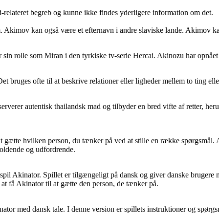
-relateret begreb og kunne ikke findes yderligere information om det.
m. Akimov kan også være et efternavn i andre slaviske lande. Akimov ka
sin rolle som Miran i den tyrkiske tv-serie Hercai. Akinozu har opnået s
 bruges ofte til at beskrive relationer eller ligheder mellem to ting elle
verer autentisk thailandsk mad og tilbyder en bred vifte af retter, heru
at gætte hvilken person, du tænker på ved at stille en række spørgsmål. A
holdende og udfordrende.
pil Akinator. Spillet er tilgængeligt på dansk og giver danske brugere 
t få Akinator til at gætte den person, de tænker på.
tor med dansk tale. I denne version er spillets instruktioner og spørgsmå