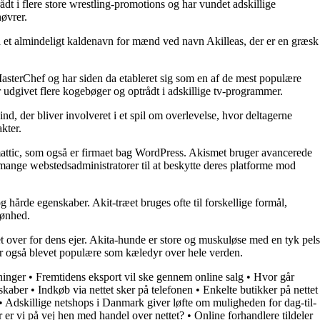
dt i flere store wrestling-promotions og har vundet adskillige
nøvrer.
å et almindeligt kaldenavn for mænd ved navn Akilleas, der er en græsk
asterChef og har siden da etableret sig som en af de mest populære
 udgivet flere kogebøger og optrådt i adskillige tv-programmer.
d, der bliver involveret i et spil om overlevelse, hvor deltagerne
kter.
omattic, som også er firmaet bag WordPress. Akismet bruger avancerede
f mange webstedsadministratorer til at beskytte deres platforme mod
g hårde egenskaber. Akit-træet bruges ofte til forskellige formål,
kønhed.
t over for dens ejer. Akita-hunde er store og muskuløse med en tyk pels
 er også blevet populære som kæledyr over hele verden.
ninger
•
Fremtidens eksport vil ske gennem online salg
•
Hvor går
lskaber
•
Indkøb via nettet sker på telefonen
•
Enkelte butikker på nettet
•
Adskillige netshops i Danmark giver løfte om muligheden for dag-til-
 er vi på vej hen med handel over nettet?
•
Online forhandlere tildeler