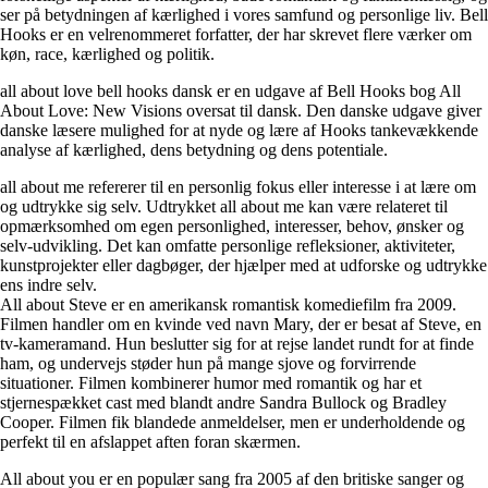
ser på betydningen af kærlighed i vores samfund og personlige liv. Bell
Hooks er en velrenommeret forfatter, der har skrevet flere værker om
køn, race, kærlighed og politik.
all about love bell hooks dansk er en udgave af Bell Hooks bog All
About Love: New Visions oversat til dansk. Den danske udgave giver
danske læsere mulighed for at nyde og lære af Hooks tankevækkende
analyse af kærlighed, dens betydning og dens potentiale.
all about me refererer til en personlig fokus eller interesse i at lære om
og udtrykke sig selv. Udtrykket all about me kan være relateret til
opmærksomhed om egen personlighed, interesser, behov, ønsker og
selv-udvikling. Det kan omfatte personlige refleksioner, aktiviteter,
kunstprojekter eller dagbøger, der hjælper med at udforske og udtrykke
ens indre selv.
All about Steve er en amerikansk romantisk komediefilm fra 2009.
Filmen handler om en kvinde ved navn Mary, der er besat af Steve, en
tv-kameramand. Hun beslutter sig for at rejse landet rundt for at finde
ham, og undervejs støder hun på mange sjove og forvirrende
situationer. Filmen kombinerer humor med romantik og har et
stjernespækket cast med blandt andre Sandra Bullock og Bradley
Cooper. Filmen fik blandede anmeldelser, men er underholdende og
perfekt til en afslappet aften foran skærmen.
All about you er en populær sang fra 2005 af den britiske sanger og