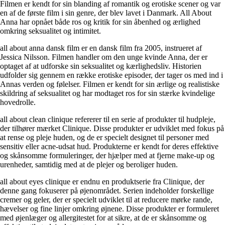
Filmen er kendt for sin blanding af romantik og erotiske scener og var
en af de første film i sin genre, der blev lavet i Danmark. All About
Anna har opnået både ros og kritik for sin åbenhed og ærlighed
omkring seksualitet og intimitet.
all about anna dansk film er en dansk film fra 2005, instrueret af
Jessica Nilsson. Filmen handler om den unge kvinde Anna, der er
optaget af at udforske sin seksualitet og kærlighedsliv. Historien
udfolder sig gennem en række erotiske episoder, der tager os med ind i
Annas verden og følelser. Filmen er kendt for sin ærlige og realistiske
skildring af seksualitet og har modtaget ros for sin stærke kvindelige
hovedrolle.
all about clean clinique refererer til en serie af produkter til hudpleje,
der tilhører mærket Clinique. Disse produkter er udviklet med fokus på
at rense og pleje huden, og de er specielt designet til personer med
sensitiv eller acne-udsat hud. Produkterne er kendt for deres effektive
og skånsomme formuleringer, der hjælper med at fjerne make-up og
urenheder, samtidig med at de plejer og beroliger huden.
all about eyes clinique er endnu en produktserie fra Clinique, der
denne gang fokuserer på øjenområdet. Serien indeholder forskellige
cremer og geler, der er specielt udviklet til at reducere mørke rande,
hævelser og fine linjer omkring øjnene. Disse produkter er formuleret
med øjenlæger og allergitestet for at sikre, at de er skånsomme og