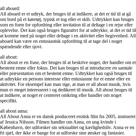
all aboard:
All aboard er et udtryk, der bruges til at indikere, at det er tid til at gå
om bord på et køretøj, typisk et tog eller et skib. Udtrykket kan bruges
som en form for opfordring eller invitation til at deltage i en rejse eller
oplevelse. Det kan også bruges figurativt for at udtrykke, at det er tid til
at komme med på noget eller deltage i en aktivitet eller begivenhed. All
aboard kan være en entusiastisk opfordring til at tage del i noget
spændende eller sjovt.
all about:
All about er en frase, der bruges til at beskrive noget, der handler om et
bestemt emne eller fokus. Det kan bruges til at introducere en samtale
eller præsentation om et bestemt emne. Udtrykket kan også bruges til
at udtrykke en persons interesse eller entusiasme for et emne eller en
aktivitet. For eksempel kan man sige, at man er all about musik, hvis
man er meget interesseret i og dedikeret til musik. All about bruges til
at indikere, at noget er centreret omkring eller handler om noget
specifikt.
all about anna:
All About Anna er en dansk produceret erotisk film fra 2005, instrueret
af Jessica Nilsson. Filmen handler om Anna, en ung kvinde i
København, der udforsker sin seksualitet og kærlighedsliv. Anna er en
fri sjæl, der ikke er bange for at udforske sine ønsker og fantasier.