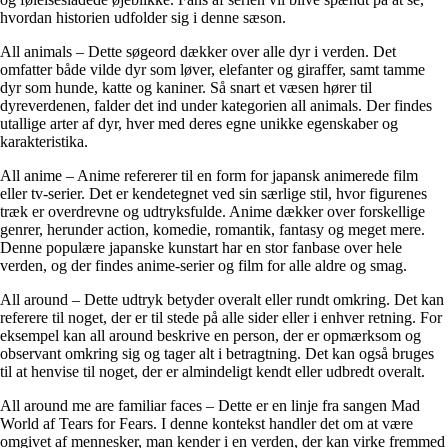
hvordan historien udfolder sig i denne sæson.
All animals – Dette søgeord dækker over alle dyr i verden. Det
omfatter både vilde dyr som løver, elefanter og giraffer, samt tamme
dyr som hunde, katte og kaniner. Så snart et væsen hører til
dyreverdenen, falder det ind under kategorien all animals. Der findes
utallige arter af dyr, hver med deres egne unikke egenskaber og
karakteristika.
All anime – Anime refererer til en form for japansk animerede film
eller tv-serier. Det er kendetegnet ved sin særlige stil, hvor figurenes
træk er overdrevne og udtryksfulde. Anime dækker over forskellige
genrer, herunder action, komedie, romantik, fantasy og meget mere.
Denne populære japanske kunstart har en stor fanbase over hele
verden, og der findes anime-serier og film for alle aldre og smag.
All around – Dette udtryk betyder overalt eller rundt omkring. Det kan
referere til noget, der er til stede på alle sider eller i enhver retning. For
eksempel kan all around beskrive en person, der er opmærksom og
observant omkring sig og tager alt i betragtning. Det kan også bruges
til at henvise til noget, der er almindeligt kendt eller udbredt overalt.
All around me are familiar faces – Dette er en linje fra sangen Mad
World af Tears for Fears. I denne kontekst handler det om at være
omgivet af mennesker, man kender i en verden, der kan virke fremmed