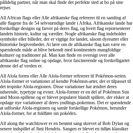
pålidelig partner, når man skal finde det perfekte sted at bo på sine
rejser.
All African flags eller Alle afrikanske flag refererer til en samling af
alle flagene fra de 54 selvstændige lande i Afrika. Afrikanske lande har
forskellige designs og farver på deres flag, og hvert flag repræsenterer
landets historie, kultur og værdier. Nogle afrikanske flag indeholder
symboler eller billeder, der er vigtige for landet, såsom dyrearter eller
historiske begivenheder. At lære om de afrikanske flag kan være en
spændende måde at blive bekendt med kontinentets mangfoldige
kulturer og traditioner på. Man kan finde en oversigt over alle
afrikanske flag online og opdage, hvor fascinerende og forskelligartet
denne del af verden er.
All Alola forms eller Alle Alola-former refererer til Pokémon-serien.
Alola-former er variationer af kendte Pokémon-arter, der er tilpasset til
det tropiske Alola-regionen. Disse variationer har ændret deres
udseende, typetype og evner. Alola-former er en del af Pokémon Sun
and Moon-spillene og er blevet populære blandt spillere, der elsker at
opdage nye variationer af deres yndlings-pokemon. Det er spændende
at udforske Alola-regionen og samle forskellige Pokémon, herunder
Alola-former, for at fuldføre sin pokédex.
All along the watchtower er en berømt sang skrevet af Bob Dylan og
senere indspillet af Jimi Hendrix. Sangen er blevet en tidløs klassiker