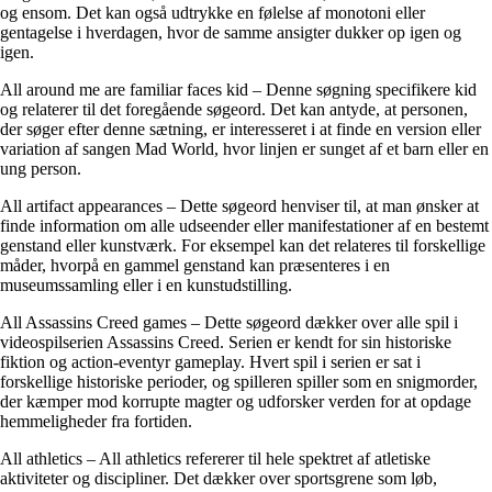
og ensom. Det kan også udtrykke en følelse af monotoni eller
gentagelse i hverdagen, hvor de samme ansigter dukker op igen og
igen.
All around me are familiar faces kid – Denne søgning specifikere kid
og relaterer til det foregående søgeord. Det kan antyde, at personen,
der søger efter denne sætning, er interesseret i at finde en version eller
variation af sangen Mad World, hvor linjen er sunget af et barn eller en
ung person.
All artifact appearances – Dette søgeord henviser til, at man ønsker at
finde information om alle udseender eller manifestationer af en bestemt
genstand eller kunstværk. For eksempel kan det relateres til forskellige
måder, hvorpå en gammel genstand kan præsenteres i en
museumssamling eller i en kunstudstilling.
All Assassins Creed games – Dette søgeord dækker over alle spil i
videospilserien Assassins Creed. Serien er kendt for sin historiske
fiktion og action-eventyr gameplay. Hvert spil i serien er sat i
forskellige historiske perioder, og spilleren spiller som en snigmorder,
der kæmper mod korrupte magter og udforsker verden for at opdage
hemmeligheder fra fortiden.
All athletics – All athletics refererer til hele spektret af atletiske
aktiviteter og discipliner. Det dækker over sportsgrene som løb,