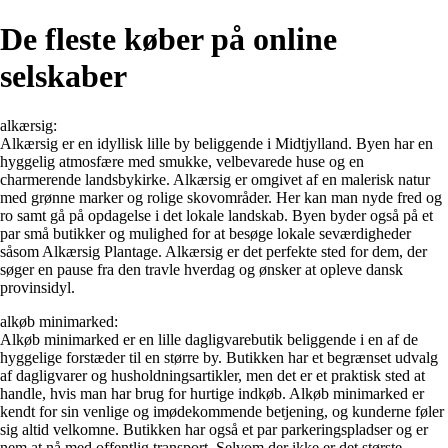
De fleste køber på online
selskaber
alkærsig:
Alkærsig er en idyllisk lille by beliggende i Midtjylland. Byen har en
hyggelig atmosfære med smukke, velbevarede huse og en
charmerende landsbykirke. Alkærsig er omgivet af en malerisk natur
med grønne marker og rolige skovområder. Her kan man nyde fred og
ro samt gå på opdagelse i det lokale landskab. Byen byder også på et
par små butikker og mulighed for at besøge lokale seværdigheder
såsom Alkærsig Plantage. Alkærsig er det perfekte sted for dem, der
søger en pause fra den travle hverdag og ønsker at opleve dansk
provinsidyl.
alkøb minimarked:
Alkøb minimarked er en lille dagligvarebutik beliggende i en af de
hyggelige forstæder til en større by. Butikken har et begrænset udvalg
af dagligvarer og husholdningsartikler, men det er et praktisk sted at
handle, hvis man har brug for hurtige indkøb. Alkøb minimarked er
kendt for sin venlige og imødekommende betjening, og kunderne føler
sig altid velkomne. Butikken har også et par parkeringspladser og er
nem at nå med offentlig transport. Selvom der ikke er det største