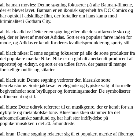
all batman movies: Denne søgning fokuserer på alle Batman-filmene,
der er blevet lavet. Batman er en ikonisk superhelt fra DC Comics og
har optrådt i adskillige film, der fortæller om hans kamp mod
kriminalitet i Gotham City.
all black adidas: Dette er en søgning efter alle de sortfarvede sko og
tøj, der er lavet af mærket Adidas. Sort er en populær farve inden for
mode, og Adidas er kendt for deres kvalitetsprodukter og sporty stil.
all black nikes: Denne søgning fokuserer på alle de sorte produkter fra
det populære mærke Nike. Nike er en globalt anerkendt producent af
sportstøj og -udstyr, og sort er en tidløs farve, der passer til mange
forskellige outfits og stilarter.
all black suit: Denne søgning vedrører den klassiske sorte
herrekostume. Sorte jakkesæt er elegante og typiske valg til formelle
begivenheder som bryllupper og forretningsmøder. De symboliserer
raffinement og stil.
all blues: Dette udtryk refererer til en musikgenre, der er kendt for sin
dybfølte og melankolske tone. Bluesmusikken stammer fra det
afroamerikanske samfund og har haft stor indflydelse på
populærmusikken i det 20. århundrede.
all bran: Denne søgning relaterer sig til et populært mærke af fiberrige