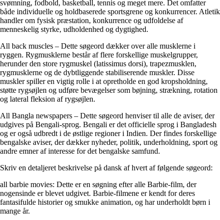
svømning, fodbold, basketball, tennis og meget mere. Det omfatter
både individuelle og holdbaserede sportsgrene og konkurrencer. Atletik
handler om fysisk præstation, konkurrence og udfoldelse af
menneskelig styrke, udholdenhed og dygtighed.
All back muscles – Dette søgeord dækker over alle musklerne i
ryggen. Rygmusklerne består af flere forskellige muskelgrupper,
herunder den store rygmuskel (latissimus dorsi), trapezmusklen,
rygmusklerne og de dybtliggende stabiliserende muskler. Disse
muskler spiller en vigtig rolle i at opretholde en god kropsholdning,
støtte rygsøjlen og udføre bevægelser som bøjning, strækning, rotation
og lateral fleksion af rygsøjlen.
All Bangla newspapers – Dette søgeord henviser til alle de aviser, der
udgives på Bengali-sprog. Bengali er det officielle sprog i Bangladesh
og er også udbredt i de østlige regioner i Indien. Der findes forskellige
bengalske aviser, der dækker nyheder, politik, underholdning, sport og
andre emner af interesse for det bengalske samfund.
Skriv en detaljeret beskrivelse på dansk af hvert af følgende søgeord:
all barbie movies: Dette er en søgning efter alle Barbie-film, der
nogensinde er blevet udgivet. Barbie-filmene er kendt for deres
fantasifulde historier og smukke animation, og har underholdt børn i
mange år.