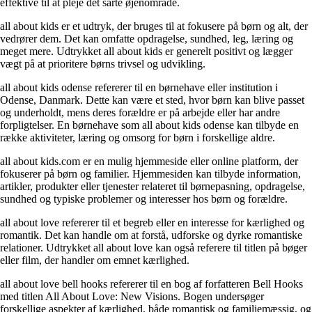
effektive til at pleje det sarte øjenområde.
all about kids er et udtryk, der bruges til at fokusere på børn og alt, der
vedrører dem. Det kan omfatte opdragelse, sundhed, leg, læring og
meget mere. Udtrykket all about kids er generelt positivt og lægger
vægt på at prioritere børns trivsel og udvikling.
all about kids odense refererer til en børnehave eller institution i
Odense, Danmark. Dette kan være et sted, hvor børn kan blive passet
og underholdt, mens deres forældre er på arbejde eller har andre
forpligtelser. En børnehave som all about kids odense kan tilbyde en
række aktiviteter, læring og omsorg for børn i forskellige aldre.
all about kids.com er en mulig hjemmeside eller online platform, der
fokuserer på børn og familier. Hjemmesiden kan tilbyde information,
artikler, produkter eller tjenester relateret til børnepasning, opdragelse,
sundhed og typiske problemer og interesser hos børn og forældre.
all about love refererer til et begreb eller en interesse for kærlighed og
romantik. Det kan handle om at forstå, udforske og dyrke romantiske
relationer. Udtrykket all about love kan også referere til titlen på bøger
eller film, der handler om emnet kærlighed.
all about love bell hooks refererer til en bog af forfatteren Bell Hooks
med titlen All About Love: New Visions. Bogen undersøger
forskellige aspekter af kærlighed, både romantisk og familiemæssig, og