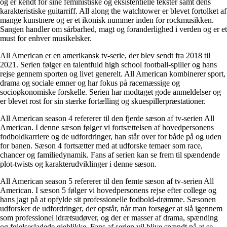
og er kendt for sine feministiske og eksistentielle tekster samt dens
karakteristiske guitarriff. All along the watchtower er blevet fortolket af
mange kunstnere og er et ikonisk nummer inden for rockmusikken.
Sangen handler om sårbarhed, magt og foranderlighed i verden og er et
must for enhver musikelsker.
All American er en amerikansk tv-serie, der blev sendt fra 2018 til
2021. Serien følger en talentfuld high school football-spiller og hans
rejse gennem sporten og livet generelt. All American kombinerer sport,
drama og sociale emner og har fokus på racemæssige og
socioøkonomiske forskelle. Serien har modtaget gode anmeldelser og
er blevet rost for sin stærke fortælling og skuespillerpræstationer.
All American season 4 refererer til den fjerde sæson af tv-serien All
American. I denne sæson følger vi fortsættelsen af hovedpersonens
fodboldkarriere og de udfordringer, han står over for både på og uden
for banen. Sæson 4 fortsætter med at udforske temaer som race,
chancer og familiedynamik. Fans af serien kan se frem til spændende
plot-twists og karakterudviklinger i denne sæson.
All American season 5 refererer til den femte sæson af tv-serien All
American. I sæson 5 følger vi hovedpersonens rejse efter college og
hans jagt på at opfylde sit professionelle fodbold-drømme. Sæsonen
udforsker de udfordringer, der opstår, når man forsøger at slå igennem
som professionel idrætsudøver, og der er masser af drama, spænding
og følelsesladede øjeblikke. Fans af serien vil blive spændt på at se,