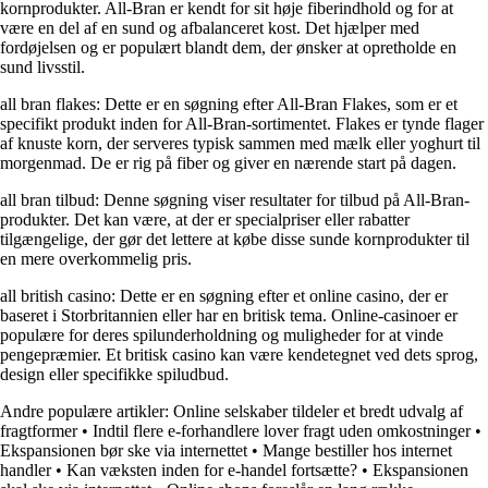
kornprodukter. All-Bran er kendt for sit høje fiberindhold og for at
være en del af en sund og afbalanceret kost. Det hjælper med
fordøjelsen og er populært blandt dem, der ønsker at opretholde en
sund livsstil.
all bran flakes: Dette er en søgning efter All-Bran Flakes, som er et
specifikt produkt inden for All-Bran-sortimentet. Flakes er tynde flager
af knuste korn, der serveres typisk sammen med mælk eller yoghurt til
morgenmad. De er rig på fiber og giver en nærende start på dagen.
all bran tilbud: Denne søgning viser resultater for tilbud på All-Bran-
produkter. Det kan være, at der er specialpriser eller rabatter
tilgængelige, der gør det lettere at købe disse sunde kornprodukter til
en mere overkommelig pris.
all british casino: Dette er en søgning efter et online casino, der er
baseret i Storbritannien eller har en britisk tema. Online-casinoer er
populære for deres spilunderholdning og muligheder for at vinde
pengepræmier. Et britisk casino kan være kendetegnet ved dets sprog,
design eller specifikke spiludbud.
Andre populære artikler:
Online selskaber tildeler et bredt udvalg af
fragtformer
•
Indtil flere e-forhandlere lover fragt uden omkostninger
•
Ekspansionen bør ske via internettet
•
Mange bestiller hos internet
handler
•
Kan væksten inden for e-handel fortsætte?
•
Ekspansionen