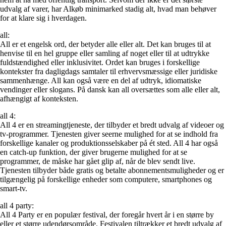
udvalg af varer, har Alkøb minimarked stadig alt, hvad man behøver
for at klare sig i hverdagen.
all:
All er et engelsk ord, der betyder alle eller alt. Det kan bruges til at
henvise til en hel gruppe eller samling af noget eller til at udtrykke
fuldstændighed eller inklusivitet. Ordet kan bruges i forskellige
kontekster fra dagligdags samtaler til erhvervsmæssige eller juridiske
sammenhænge. All kan også være en del af udtryk, idiomatiske
vendinger eller slogans. På dansk kan all oversættes som alle eller alt,
afhængigt af konteksten.
all 4:
All 4 er en streamingtjeneste, der tilbyder et bredt udvalg af videoer og
tv-programmer. Tjenesten giver seerne mulighed for at se indhold fra
forskellige kanaler og produktionsselskaber på ét sted. All 4 har også
en catch-up funktion, der giver brugerne mulighed for at se
programmer, de måske har gået glip af, når de blev sendt live.
Tjenesten tilbyder både gratis og betalte abonnementsmuligheder og er
tilgængelig på forskellige enheder som computere, smartphones og
smart-tv.
all 4 party:
All 4 Party er en populær festival, der foregår hvert år i en større by
eller et større udendørsområde. Festivalen tiltrækker et bredt udvalg af