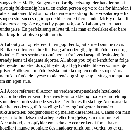
sangskriver McFly. Sangen er en kærlighedssang, der handler om at
give sig fuldstændig hen til en anden person og være der for hinanden i
alle situationer. Med sin iørefaldende melodi og flotte vokalarbejde fik
sangen stor succes og toppede hitlisterne i flere lande. McFly er kendt
for deres energiske og catchy popmusik, og All about you er ingen
undtagelse. En perfekt sang at lytte til, når man er forelsket eller bare
har brug for at blive i godt humør.
All about you tøj refererer til en populær tøjbutik med samme navn.
Butikken tilbyder et bredt udvalg af moderigtigt tøj til både mænd og
kvinder. Deres sortiment omfatter alt fra hverdagstøj til festkjoler, fra
trendy jeans til elegante skjorter. All about you tøj er kendt for at følge
de nyeste modetrends og tilbyde tøj af høj kvalitet til overkommelige
priser. Butikken har både fysiske butikker og en online shop, så man
nemt kan finde de nyeste modetrends og shoppe tøj i sit eget tempo og
fra sin egen stue.
All Accor refererer til Accor, en verdensomspændende hotelkæde.
Accor-hoteller er kendt for deres komfortable og moderne indretning
samt deres professionelle service. Der findes forskellige Accor-mærker,
der henvender sig til forskellige behov og budgetter, herunder
luksushoteller, budgethoteller og mellemklassehoteller. Uanset om man
rejser i forbindelse med arbejde eller fornøjelse, kan man finde et
Accor-hotel, der opfylder ens behov. Accor er kendt for at have
hoteller i mange populære destinationer rundt om i verden og er en