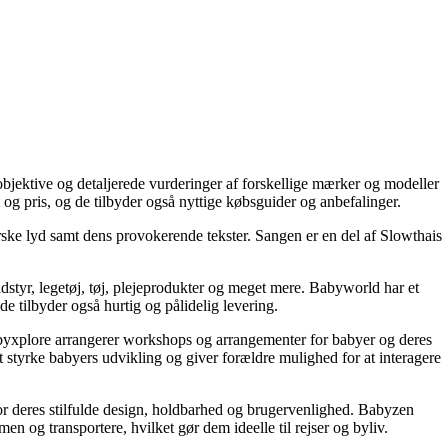
 objektive og detaljerede vurderinger af forskellige mærker og modeller
 og pris, og de tilbyder også nyttige købsguider og anbefalinger.
rske lyd samt dens provokerende tekster. Sangen er en del af Slowthais
dstyr, legetøj, tøj, plejeprodukter og meget mere. Babyworld har et
e tilbyder også hurtig og pålidelig levering.
byxplore arrangerer workshops og arrangementer for babyer og deres
at styrke babyers udvikling og giver forældre mulighed for at interagere
or deres stilfulde design, holdbarhed og brugervenlighed. Babyzen
n og transportere, hvilket gør dem ideelle til rejser og byliv.