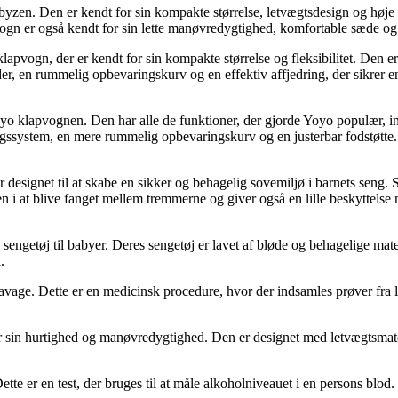
. Den er kendt for sin kompakte størrelse, letvægtsdesign og høje kval
er også kendt for sin lette manøvredygtighed, komfortable sæde og hold
ogn, der er kendt for sin kompakte størrelse og fleksibilitet. Den er d
er, en rummelig opbevaringskurv og en effektiv affjedring, der sikrer en 
 klapvognen. Den har alle de funktioner, der gjorde Yoyo populær, in
ingssystem, en mere rummelig opbevaringskurv og en justerbar fodstøtte
designet til at skabe en sikker og behagelig sovemiljø i barnets seng. S
 i at blive fanget mellem tremmerne og giver også en lille beskyttelse 
 sengetøj til babyer. Deres sengetøj er lavet af bløde og behagelige ma
.
vage. Dette er en medicinsk procedure, hvor der indsamles prøver fra lun
sin hurtighed og manøvredygtighed. Den er designet med letvægtsmateria
ette er en test, der bruges til at måle alkoholniveauet i en persons blod. 