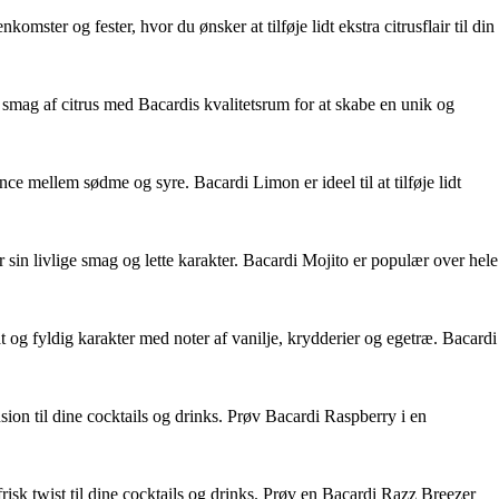
er og fester, hvor du ønsker at tilføje lidt ekstra citrusflair til din
mag af citrus med Bacardis kvalitetsrum for at skabe en unik og
ce mellem sødme og syre. Bacardi Limon er ideel til at tilføje lidt
 sin livlige smag og lette karakter. Bacardi Mojito er populær over hele
 og fyldig karakter med noter af vanilje, krydderier og egetræ. Bacardi
ion til dine cocktails og drinks. Prøv Bacardi Raspberry i en
risk twist til dine cocktails og drinks. Prøv en Bacardi Razz Breezer