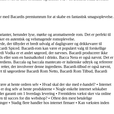
ær med Bacardis premiumrum for at skabe en fantastisk smagsoplevelse.
anter, herunder lyse, mørke og aromatiserede rom. Det er perfekt til
ønsker en autentisk og velsmagende romoplevelse.
, der tilbyder et bredt udvalg af dagligvarer og drikkevarer til
cardi Spiced. Bacardi-rom kan være et populært valg til forskellige
ardi Vodka er et andet søgeord, der nævnes. Bacardi producerer ikke
ls eller som en basisalkohol i drinks. Bacca Nera er også nævnt. Det er
ngrediens. Baccala og baccala mantecato er italienske udtryk og refererer
er retter, der involverer denne ingrediens. Bacardi-tilbud er også nævnt,
ateret til søgeordene Bacardi Rom Netto, Bacardi Rom Tilbud, Bacardi
være at hente ordren selv
•
Hvad skal der ske med e-handel?
•
Internet
g er dog selv at hente produkterne
•
Nogle enkelte internet selskaber
iller garanti om 1 hverdags levering
•
Fremtidens vækst sker via online
en til succes for din webshop?
•
Oftest den mest betalelige
inger
•
Stadig flere handler hos internet firmaer
•
Kan væksten inden