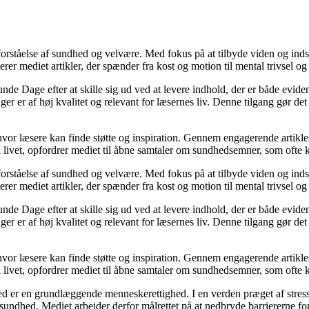
orståelse af sundhed og velvære. Med fokus på at tilbyde viden og indsig
r mediet artikler, der spænder fra kost og motion til mental trivsel og 
unde Dage efter at skille sig ud ved at levere indhold, der er både evide
r er af høj kvalitet og relevant for læsernes liv. Denne tilgang gør det
 hvor læsere kan finde støtte og inspiration. Gennem engagerende artikle
 livet, opfordrer mediet til åbne samtaler om sundhedsemner, som ofte 
orståelse af sundhed og velvære. Med fokus på at tilbyde viden og indsig
r mediet artikler, der spænder fra kost og motion til mental trivsel og 
unde Dage efter at skille sig ud ved at levere indhold, der er både evide
r er af høj kvalitet og relevant for læsernes liv. Denne tilgang gør det
 hvor læsere kan finde støtte og inspiration. Gennem engagerende artikle
 livet, opfordrer mediet til åbne samtaler om sundhedsemner, som ofte 
d er en grundlæggende menneskerettighed. I en verden præget af stress
es sundhed. Mediet arbejder derfor målrettet på at nedbryde barriererne f