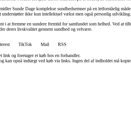
rmidler Sunde Dage komplekse sundhedsemner på en letforståelig måde. D
t understøtter ikke kun intellektuel vækst men også personlig udvikling.
nt i at fremme en sundere fremtid for samfundet som helhed. Ved at tilb
bedre deres livskvalitet gennem sundhed og velvære.
terest
TikTok
Mail
RSS
t link og foretager et køb hos en forhandler.
og kan opnå indtægt ved køb via links. Ingen del af indholdet må kopiere