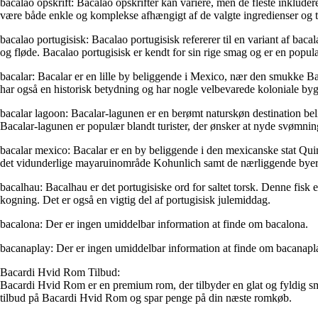
bacalao opskrift: Bacalao opskrifter kan variere, men de fleste inkluder
være både enkle og komplekse afhængigt af de valgte ingredienser og 
bacalao portugisisk: Bacalao portugisisk refererer til en variant af baca
og fløde. Bacalao portugisisk er kendt for sin rige smag og er en populær
bacalar: Bacalar er en lille by beliggende i Mexico, nær den smukke B
har også en historisk betydning og har nogle velbevarede koloniale byg
bacalar lagoon: Bacalar-lagunen er en berømt naturskøn destination bel
Bacalar-lagunen er populær blandt turister, der ønsker at nyde svømning
bacalar mexico: Bacalar er en by beliggende i den mexicanske stat Qu
det vidunderlige mayaruinområde Kohunlich samt de nærliggende bye
bacalhau: Bacalhau er det portugisiske ord for saltet torsk. Denne fisk
kogning. Det er også en vigtig del af portugisisk julemiddag.
bacalona: Der er ingen umiddelbar information at finde om bacalona.
bacanaplay: Der er ingen umiddelbar information at finde om bacanapl
Bacardi Hvid Rom Tilbud:
Bacardi Hvid Rom er en premium rom, der tilbyder en glat og fyldig smag
tilbud på Bacardi Hvid Rom og spar penge på din næste romkøb.