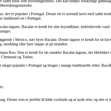
er saltet torsk som hovedingrediens. Der kan tilføjes forskellige grøntsa
tilberedningsmetoder.
lao, der er populær i Portugal. Denne ret er normalt lavet med saltet tor
 traditionel ret i Portugal.
acalar-lagune. Bacalar er kendt for sine krystalklare, turkisfarvede v
ninger.
iggende i Mexico, nær byen Bacalar. Denne lagune er kendt for sit kryst
, snorkling eller bare slappe af på stranden.
intana Roo. Den er kendt for sin smukke Bacalar-lagune, der tiltrække
r Chetumal og Tulum.
 er meget populær i Portugal og bruges i mange traditionelle retter. Bac
ay.
. Denne rom er perfekt til både cocktails og at nyde rent, og den er id