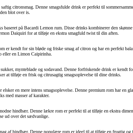
tig citronsmag. Denne smagsfulde drink er perfekt til sommersammenkomst
en blot over is.
ks baseret på Bacardi Lemon rum. Disse drinks kombinerer den skønne s
 Daiquiri for at tilføje en ekstra smagfuld twist til din aften.
er kendt for sin bløde og friske smag af citron og har en perfekt balan
to eller en Limon Caipirinha.
, sukker, mynteblade og sodavand. Denne forfriskende drink er kendt for
 at tilføje en frisk og citrusagtig smagsoplevelse til dine drinks.
der elsker en mere intens smagsoplevelse. Denne premium rom har en glat
nks med masser af karakter.
ne hindbær. Denne lækre rom er perfekt til at tilføje en ekstra dimens
se ud over det sædvanlige.
 af hindbær. Denne populære rom er ideel til at tilføje en frugtig og f