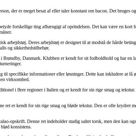
erson, der er meget besat af eller taler konstant om bacon. Det bruges og
betyde forskellige ting afhængigt af oprindelsen. Det kan være en kort f
 måner.
isk arbejdstøj. Deres arbejdstøj er designet til at modstå de hårde betin
lls og sikkerhedstilbehør.
 i Brøndby, Danmark. Klubben er kendt for sit fodboldhold og har en l
turneringer.
g til specifikke informationer eller løsninger. Dette kan inkludere at få 
l en virksomhed.
raditionel i flere regioner i Italien og er kendt for sin rige smag og teks
nne ret er kendt for sin rige smag og bløde tekstur. Den er ofte krydret 
alao-opskrift. Denne ret indeholder stadig saltet torsk, men den kan og
 blød konsistens.