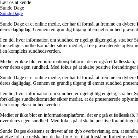
Lær os at kende
Sunde Dage
Sunde
Dage
Sunde Dage er et online medie, der har til formål at fremme en dybere f
deres dagligdag. Gennem en grundig tilgang til emnet sundhed præsentere
I en tid, hvor information om sundhed er rigeligt tilgængelig, stræber S
forskellige sundhedsområder sikrer mediet, at de præsenterede oplysninge
i en kompleks sundhedsverden.
Mediet er ikke blot en informationsplatform; det er også et fællesskab,
over deres egen sundhed. Med fokus på at skabe positive forandringer i
Sunde Dage er et online medie, der har til formål at fremme en dybere f
deres dagligdag. Gennem en grundig tilgang til emnet sundhed præsentere
I en tid, hvor information om sundhed er rigeligt tilgængelig, stræber S
forskellige sundhedsområder sikrer mediet, at de præsenterede oplysninge
i en kompleks sundhedsverden.
Mediet er ikke blot en informationsplatform; det er også et fællesskab,
over deres egen sundhed. Med fokus på at skabe positive forandringer i
Sunde Dages eksistens er drevet af en dyb overbevisning om, at sundhe
at give folk de redskaber, de har brug for, til at forstå og forbedre der