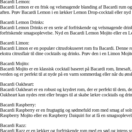
Bacardi Lemon:
Bacardi Lemon er en frisk og velsmagende blanding af Bacardi rum og saf
aften. Prøv Bacardi Lemon i en lækker Lemon Drop-cocktail eller nyd d
Bacardi Lemon Drinks:
Bacardi Lemon Drinks er en serie af forfriskende og velsmagende drin
forfriskende smagsoplevelse. Nyd en Bacardi Lemon Mojito eller en Lemon
Bacardi Limon:
Bacardi Limon er en populær citrusfokuseret rom fra Bacardi. Denne rom 
ekstra citrusflair til dine cocktails og drinks. Prøv den i en Limon Moji
Bacardi Mojito:
Bacardi Mojito er en klassisk cocktail baseret på Bacardi rom, limesaft
verden og er perfekt til at nyde på en varm sommerdag eller når du ønsker
Bacardi Oakheart:
Bacardi Oakheart er en robust og krydret rom, der er perfekt til dem, 
Oakheart kan nydes rent eller bruges til at skabe lækre cocktails og dri
Bacardi Raspberry:
Bacardi Raspberry er en frugtagtig og sødmefuld rom med smag af solmod
Raspberry Mojito eller en Raspberry Daiquiri for at få en smagsoplevel
Bacardi Razz:
Bacardi Razz er en lækker og forfriskende rom med en sød og intens smag