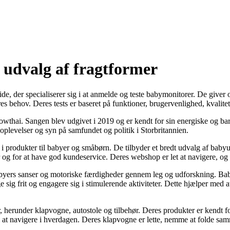
t udvalg af fragtformer
de, der specialiserer sig i at anmelde og teste babymonitorer. De giver
s behov. Deres tests er baseret på funktioner, brugervenlighed, kvalitet
owthai. Sangen blev udgivet i 2019 og er kendt for sin energiske og ba
levelser og syn på samfundet og politik i Storbritannien.
i produkter til babyer og småbørn. De tilbyder et bredt udvalg af babyu
og for at have god kundeservice. Deres webshop er let at navigere, og d
abyers sanser og motoriske færdigheder gennem leg og udforskning. Ba
 sig frit og engagere sig i stimulerende aktiviteter. Dette hjælper med 
 herunder klapvogne, autostole og tilbehør. Deres produkter er kendt f
l at navigere i hverdagen. Deres klapvogne er lette, nemme at folde samme