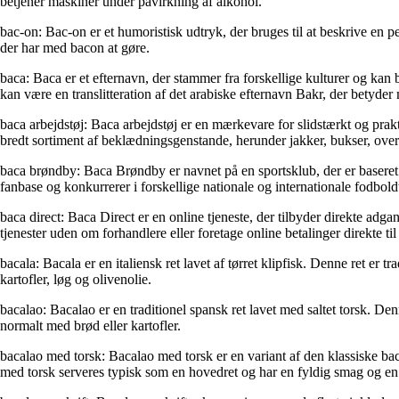
betjener maskiner under påvirkning af alkohol.
bac-on: Bac-on er et humoristisk udtryk, der bruges til at beskrive en p
der har med bacon at gøre.
baca: Baca er et efternavn, der stammer fra forskellige kulturer og kan 
kan være en translitteration af det arabiske efternavn Bakr, der betyder
baca arbejdstøj: Baca arbejdstøj er en mærkevare for slidstærkt og prakt
bredt sortiment af beklædningsgenstande, herunder jakker, bukser, overa
baca brøndby: Baca Brøndby er navnet på en sportsklub, der er baseret
fanbase og konkurrerer i forskellige nationale og internationale fodbold
baca direct: Baca Direct er en online tjeneste, der tilbyder direkte adgan
tjenester uden om forhandlere eller foretage online betalinger direkte ti
bacala: Bacala er en italiensk ret lavet af tørret klipfisk. Denne ret er t
kartofler, løg og olivenolie.
bacalao: Bacalao er en traditionel spansk ret lavet med saltet torsk. De
normalt med brød eller kartofler.
bacalao med torsk: Bacalao med torsk er en variant af den klassiske bac
med torsk serveres typisk som en hovedret og har en fyldig smag og en