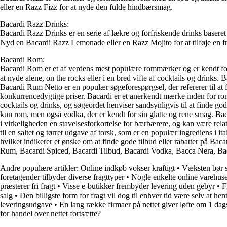
eller en Razz Fizz for at nyde den fulde hindbærsmag.
Bacardi Razz Drinks:
Bacardi Razz Drinks er en serie af lækre og forfriskende drinks base
Nyd en Bacardi Razz Lemonade eller en Razz Mojito for at tilføje en frug
Bacardi Rom:
Bacardi Rom er et af verdens mest populære rommærker og er kendt for s
at nyde alene, on the rocks eller i en bred vifte af cocktails og drinks
Bacardi Rum Netto er en populær søgeforespørgsel, der refererer til at 
konkurrencedygtige priser. Bacardi er et anerkendt mærke inden for rom
cocktails og drinks, og søgeordet henviser sandsynligvis til at finde 
kun rom, men også vodka, der er kendt for sin glatte og rene smag. Bac
i virkeligheden en stavelsesforkortelse for bærbærere, og kan være relat
til en saltet og tørret udgave af torsk, som er en populær ingrediens i i
hvilket indikerer et ønske om at finde gode tilbud eller rabatter på Ba
Rum, Bacardi Spiced, Bacardi Tilbud, Bacardi Vodka, Bacca Nera, Bac
Andre populære artikler:
Online indkøb vokser kraftigt
•
Væksten bør sk
foretagender tilbyder diverse fragttyper
•
Nogle enkelte online varehus
præsterer fri fragt
•
Visse e-butikker frembyder levering uden gebyr
•
F
salg
•
Den billigste form for fragt vil dog til enhver tid være selv at he
leveringsudgave
•
En lang række firmaer på nettet giver løfte om 1 dag
for handel over nettet fortsætte?