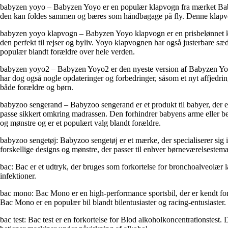
babyzen yoyo – Babyzen Yoyo er en populær klapvogn fra mærket Babyzen
den kan foldes sammen og bæres som håndbagage på fly. Denne klapvogn 
babyzen yoyo klapvogn – Babyzen Yoyo klapvogn er en prisbelønnet klapv
den perfekt til rejser og byliv. Yoyo klapvognen har også justerbare sæd
populær blandt forældre over hele verden.
babyzen yoyo2 – Babyzen Yoyo2 er den nyeste version af Babyzen Yoyo
har dog også nogle opdateringer og forbedringer, såsom et nyt affjedr
både forældre og børn.
babyzoo sengerand – Babyzoo sengerand er et produkt til babyer, der er 
passe sikkert omkring madrassen. Den forhindrer babyens arme eller ben
og mønstre og er et populært valg blandt forældre.
babyzoo sengetøj: Babyzoo sengetøj er et mærke, der specialiserer sig i
forskellige designs og mønstre, der passer til enhver børneværelsestema
bac: Bac er et udtryk, der bruges som forkortelse for bronchoalveolær la
infektioner.
bac mono: Bac Mono er en high-performance sportsbil, der er kendt for 
Bac Mono er en populær bil blandt bilentusiaster og racing-entusiaster.
bac test: Bac test er en forkortelse for Blod alkoholkoncentrationstest. D