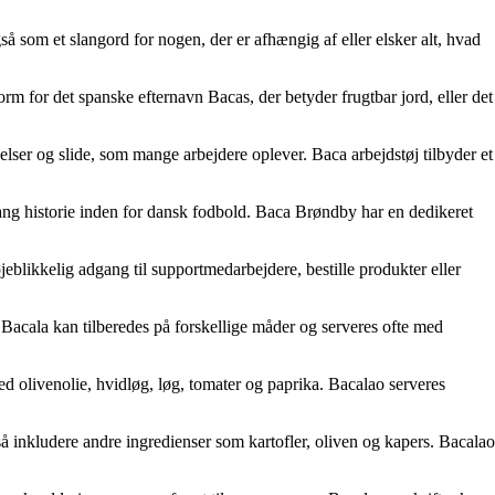
så som et slangord for nogen, der er afhængig af eller elsker alt, hvad
orm for det spanske efternavn Bacas, der betyder frugtbar jord, eller det
gelser og slide, som mange arbejdere oplever. Baca arbejdstøj tilbyder et
ang historie inden for dansk fodbold. Baca Brøndby har en dedikeret
øjeblikkelig adgang til supportmedarbejdere, bestille produkter eller
tur. Bacala kan tilberedes på forskellige måder og serveres ofte med
med olivenolie, hvidløg, løg, tomater og paprika. Bacalao serveres
så inkludere andre ingredienser som kartofler, oliven og kapers. Bacalao