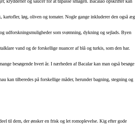
ger, krydderier og saucer for at tilpasse smagen. Bacalao opskrifter kan
sk, kartofler, løg, oliven og tomater. Nogle gange inkluderer den også æg
and og udforskningsmuligheder som svømning, dykning og sejlads. Byen
alklare vand og de forskellige nuancer af blå og turkis, som den har.
r mange besøgende hvert år. I nærheden af Bacalar kan man også besøge
alhau kan tilberedes på forskellige måder, herunder bagning, stegning og
eel til dem, der ønsker en frisk og let romoplevelse. Kig efter gode