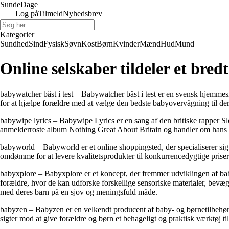
Sunde
Dage
Log på
Tilmeld
Nyhedsbrev
Kategorier
Sundhed
Sind
Fysisk
Søvn
Kost
Børn
Kvinder
Mænd
Hud
Mund
Online selskaber tildeler et bred
babywatcher bäst i test – Babywatcher bäst i test er en svensk hjemmesi
for at hjælpe forældre med at vælge den bedste babyovervågning til dere
babywipe lyrics – Babywipe Lyrics er en sang af den britiske rapper Sl
anmelderroste album Nothing Great About Britain og handler om hans op
babyworld – Babyworld er et online shoppingsted, der specialiserer sig 
omdømme for at levere kvalitetsprodukter til konkurrencedygtige priser 
babyxplore – Babyxplore er et koncept, der fremmer udviklingen af b
forældre, hvor de kan udforske forskellige sensoriske materialer, bevæge
med deres barn på en sjov og meningsfuld måde.
babyzen – Babyzen er en velkendt producent af baby- og børnetilbehør,
sigter mod at give forældre og børn et behageligt og praktisk værktøj ti