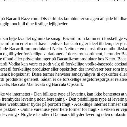
ret på Bacardi Razz rom. Disse drinks kombinerer smagen af søde hindb
tig touch til dine festlige lejligheder.
in høje kvalitet og unikke smag. Bacardi rom kommer i forskellige vari
. Bacardi-rom er et must-have i enhver barskab og er ideel til dem, der 
finde Bacardi-romprodukter i Netto. Netto er en dansk discountbutikskæde
 og tilbyder forskellige variationer af deres romsortiment, herunder Ba
gode tilbud eller prissænkninger på Bacardi-romprodukter hos Netto. Bac
ardi Vodka kan være et godt valg til forskellige vodka-baserede cocktai
eret til forskellige produkter eller opskrifter, der involverer bær som i
taliensk kogekunst. Disse termer henviser sandsynligvis til opskrifter ell
cardi-produkter generelt. Sådan er de forskellige søgeforespørgsler rel
cala, Baccala Mantecato og Baccala Opskrift.
e via internettet
•
Den billigste type af levering kan ikke benægtes at 
e frembyder levering uden beregning
•
Den prisbilligste type af leverin
lere webbutikker byder på portofri fragt
•
Adskillige internet firmaer st
nte pakken
•
Online varehuse yder flere former for fragt
•
Hvilken er vej
s levering
•
Nogle e-handler i Danmark tilbyder levering uden omkostn