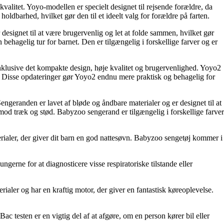
itet. Yoyo-modellen er specielt designet til rejsende forældre, da
barhed, hvilket gør den til et ideelt valg for forældre på farten.
esignet til at være brugervenlig og let at folde sammen, hvilket gør
behagelig tur for barnet. Den er tilgængelig i forskellige farver og er
klusive det kompakte design, høje kvalitet og brugervenlighed. Yoyo2
. Disse opdateringer gør Yoyo2 endnu mere praktisk og behagelig for
engeranden er lavet af bløde og åndbare materialer og er designet til at
mod træk og stød. Babyzoo sengerand er tilgængelig i forskellige farver
terialer, der giver dit barn en god nattesøvn. Babyzoo sengetøj kommer i
gerne for at diagnosticere visse respiratoriske tilstande eller
ler og har en kraftig motor, der giver en fantastisk køreoplevelse.
Bac testen er en vigtig del af at afgøre, om en person kører bil eller