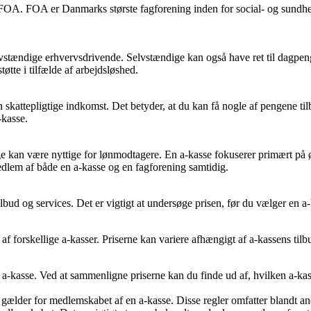
 FOA. FOA er Danmarks største fagforening inden for social- og sundhe
selvstændige erhvervsdrivende. Selvstændige kan også have ret til dagpen
øtte i tilfælde af arbejdsløshed.
 skattepligtige indkomst. Det betyder, at du kan få nogle af pengene til
-kasse.
gge kan være nyttige for lønmodtagere. En a-kasse fokuserer primært på 
medlem af både en a-kasse og en fagforening samtidig.
bud og services. Det er vigtigt at undersøge prisen, før du vælger en a-
b af forskellige a-kasser. Priserne kan variere afhængigt af a-kassens tilb
a-kasse. Ved at sammenligne priserne kan du finde ud af, hvilken a-kas
der gælder for medlemskabet af en a-kasse. Disse regler omfatter blandt 