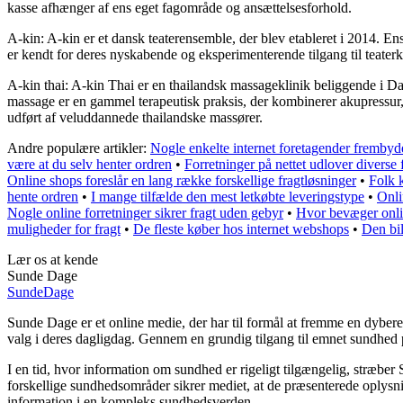
kasse afhænger af ens eget fagområde og ansættelsesforhold.
A-kin: A-kin er et dansk teaterensemble, der blev etableret i 2014. En
er kendt for deres nyskabende og eksperimenterende tilgang til teaterk
A-kin thai: A-kin Thai er en thailandsk massageklinik beliggende i Da
massage er en gammel terapeutisk praksis, der kombinerer akupressur,
udført af veluddannede thailandske massører.
Andre populære artikler:
Nogle enkelte internet foretagender fremby
være at du selv henter ordren
•
Forretninger på nettet udlover diverse
Online shops foreslår en lang række forskellige fragtløsninger
•
Folk k
hente ordren
•
I mange tilfælde den mest letkøbte leveringstype
•
Onli
Nogle online forretninger sikrer fragt uden gebyr
•
Hvor bevæger onli
muligheder for fragt
•
De fleste køber hos internet webshops
•
Den bil
Lær os at kende
Sunde Dage
Sunde
Dage
Sunde Dage er et online medie, der har til formål at fremme en dybere 
valg i deres dagligdag. Gennem en grundig tilgang til emnet sundhed pr
I en tid, hvor information om sundhed er rigeligt tilgængelig, stræber 
forskellige sundhedsområder sikrer mediet, at de præsenterede oplysnin
information i en kompleks sundhedsverden.