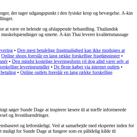
llinger, der tager udgangspunkt i den fysiske krop og bevægelse. A-kin
linger.
 for at være en helende og afslappende behandling. Thailandsk
re muskelspændinger og smerte. A-kin Thai leverer kvalitetsmassage
evering
•
Den mest betalelige fragtmulighed kan ikke modsiges at
•
Online shops foreslår en lang række forskellige fragtløsninger
•
anér
•
Den mindst kostelige leveringsform vil dog altid være selv at
orskellige leveringsmidler
•
De fleste køber via internet outlets
•
 betaling
•
Online outlets foreslår en lang række forskellige
igt søger Sunde Dage at inspirere læsere til at træffe informerede
sel og livsstilsændringer.
densbaseret og letforståeligt. Ved at samarbejde med eksperter inden for
t muligt for Sunde Dage at fungere som en pålidelig kilde til