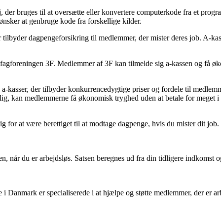
 der bruges til at oversætte eller konvertere computerkode fra et progra
ønsker at genbruge kode fra forskellige kilder.
der tilbyder dagpengeforsikring til medlemmer, der mister deres job. A
f fagforeningen 3F. Medlemmer af 3F kan tilmelde sig a-kassen og få øko
krive a-kasser, der tilbyder konkurrencedygtige priser og fordele til med
illig, kan medlemmerne få økonomisk tryghed uden at betale for meget i
ig for at være berettiget til at modtage dagpenge, hvis du mister dit jo
 når du er arbejdsløs. Satsen beregnes ud fra din tidligere indkomst og
Danmark er specialiserede i at hjælpe og støtte medlemmer, der er arbejd