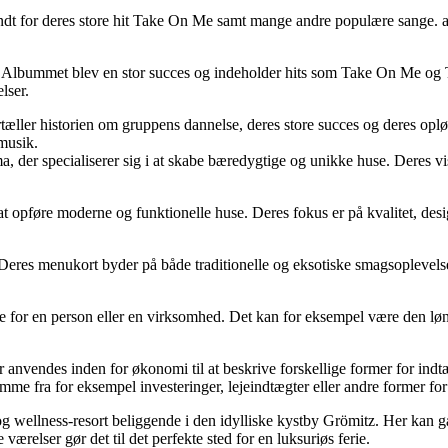
dt for deres store hit Take On Me samt mange andre populære sange. a-h
5. Albummet blev en stor succes og indeholder hits som Take On Me o
lser.
ller historien om gruppens dannelse, deres store succes og deres opløs
 musik.
a, der specialiserer sig i at skabe bæredygtige og unikke huse. Deres v
at opføre moderne og funktionelle huse. Deres fokus er på kvalitet, des
. Deres menukort byder på både traditionelle og eksotiske smagsoplevelse
 for en person eller en virksomhed. Det kan for eksempel være den løn,
anvendes inden for økonomi til at beskrive forskellige former for indtæ
mme fra for eksempel investeringer, lejeindtægter eller andre former fo
tel- og wellness-resort beliggende i den idylliske kystby Grömitz. Her 
relser gør det til det perfekte sted for en luksuriøs ferie.