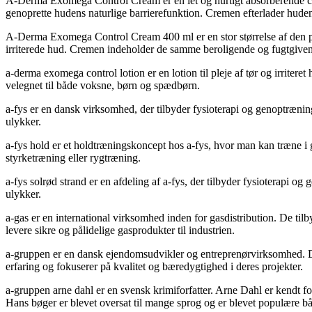
A-Derma Exomega Control Cream er en let og hurtigt absorberende creme,
genoprette hudens naturlige barrierefunktion. Cremen efterlader huden
A-Derma Exomega Control Cream 400 ml er en stor størrelse af den popu
irriterede hud. Cremen indeholder de samme beroligende og fugtgivende
a-derma exomega control lotion er en lotion til pleje af tør og irriter
velegnet til både voksne, børn og spædbørn.
a-fys er en dansk virksomhed, der tilbyder fysioterapi og genoptrænin
ulykker.
a-fys hold er et holdtræningskoncept hos a-fys, hvor man kan træne i g
styrketræning eller rygtræning.
a-fys solrød strand er en afdeling af a-fys, der tilbyder fysioterapi o
ulykker.
a-gas er en international virksomhed inden for gasdistribution. De ti
levere sikre og pålidelige gasprodukter til industrien.
a-gruppen er en dansk ejendomsudvikler og entreprenørvirksomhed. De
erfaring og fokuserer på kvalitet og bæredygtighed i deres projekter.
a-gruppen arne dahl er en svensk krimiforfatter. Arne Dahl er kendt f
Hans bøger er blevet oversat til mange sprog og er blevet populære båd