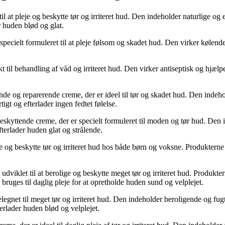
at pleje og beskytte tør og irriteret hud. Den indeholder naturlige og 
r huden blød og glat.
ecielt formuleret til at pleje følsom og skadet hud. Den virker kølende o
 til behandling af våd og irriteret hud. Den virker antiseptisk og hjæl
de og reparerende creme, der er ideel til tør og skadet hud. Den indeh
gt og efterlader ingen fedtet følelse.
yttende creme, der er specielt formuleret til moden og tør hud. Den in
terlader huden glat og strålende.
je og beskytte tør og irriteret hud hos både børn og voksne. Produktern
dviklet til at berolige og beskytte meget tør og irriteret hud. Produkte
ruges til daglig pleje for at opretholde huden sund og velplejet.
et til meget tør og irriteret hud. Den indeholder beroligende og fugtg
erlader huden blød og velplejet.