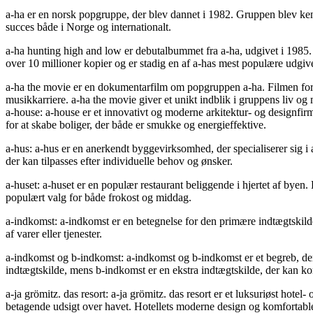
a-ha er en norsk popgruppe, der blev dannet i 1982. Gruppen blev ken
succes både i Norge og internationalt.
a-ha hunting high and low er debutalbummet fra a-ha, udgivet i 198
over 10 millioner kopier og er stadig en af a-has mest populære udgive
a-ha the movie er en dokumentarfilm om popgruppen a-ha. Filmen fortæ
musikkarriere. a-ha the movie giver et unikt indblik i gruppens liv og
a-house: a-house er et innovativt og moderne arkitektur- og designfirm
for at skabe boliger, der både er smukke og energieffektive.
a-hus: a-hus er en anerkendt byggevirksomhed, der specialiserer sig i 
der kan tilpasses efter individuelle behov og ønsker.
a-huset: a-huset er en populær restaurant beliggende i hjertet af byen
populært valg for både frokost og middag.
a-indkomst: a-indkomst er en betegnelse for den primære indtægtskilde
af varer eller tjenester.
a-indkomst og b-indkomst: a-indkomst og b-indkomst er et begreb, der 
indtægtskilde, mens b-indkomst er en ekstra indtægtskilde, der kan ko
a-ja grömitz. das resort: a-ja grömitz. das resort er et luksuriøst ho
betagende udsigt over havet. Hotellets moderne design og komfortable væ