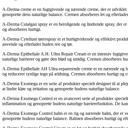
A-Derma creme er en fugtgivende og nærende creme, der er udviklet til 
genoprette dens naturlige balance. Cremen absorberes let og efterlade
A-Derma Cutalgan spray er en beroligende og lindrende spray, der er sp
og absorberes hurtigt.
A-Derma Cytelium tørrespray er et hurtigtvirkende og effektivt produkt
anvende og efterlader huden ren og tør.
A-Derma Epitheliale A.H. Ultra Repair Cream er en intensiv fugtgiven
naturlige barrierer og gøre den blød og smidig. Cremen absorberes hurti
A-Derma Epitheliale AH Ultra-reparerende creme er en nærende og besk
og reducerer synlige tegn på ældning. Cremen absorberes hurtigt og ef
A-Derma Exomega er en serie af produkter specielt designet til at ple
at lindre kløe og irritation og genoprette hudens naturlige balance.
A-Derma Exomega Control er en avanceret serie af produkter specielt u
inflammation og genoprette hudens naturlige barrierefunktion. De kan b
A-Derma Exomega Control balm er en rig og nærende balm, der er velegn
genoprette hudens naturlige balance. Balmen absorberes hurtigt og eft