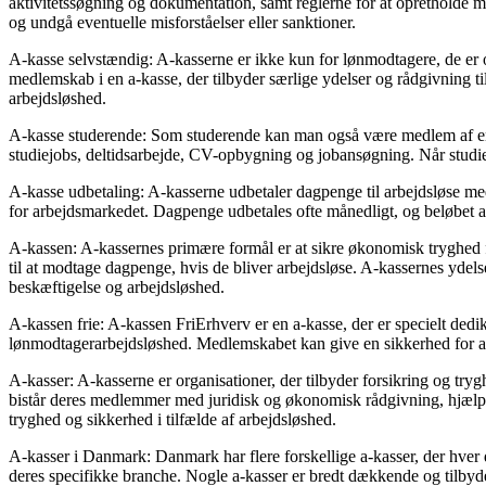
aktivitetssøgning og dokumentation, samt reglerne for at opretholde m
og undgå eventuelle misforståelser eller sanktioner.
A-kasse selvstændig: A-kasserne er ikke kun for lønmodtagere, de er
medlemskab i en a-kasse, der tilbyder særlige ydelser og rådgivning ti
arbejdsløshed.
A-kasse studerende: Som studerende kan man også være medlem af en
studiejobs, deltidsarbejde, CV-opbygning og jobansøgning. Når studi
A-kasse udbetaling: A-kasserne udbetaler dagpenge til arbejdsløse m
for arbejdsmarkedet. Dagpenge udbetales ofte månedligt, og beløbet a
A-kassen: A-kassernes primære formål er at sikre økonomisk tryghed f
til at modtage dagpenge, hvis de bliver arbejdsløse. A-kassernes ydelse
beskæftigelse og arbejdsløshed.
A-kassen frie: A-kassen FriErhverv er en a-kasse, der er specielt ded
lønmodtagerarbejdsløshed. Medlemskabet kan give en sikkerhed for a
A-kasser: A-kasserne er organisationer, der tilbyder forsikring og tr
bistår deres medlemmer med juridisk og økonomisk rådgivning, hjælp t
tryghed og sikkerhed i tilfælde af arbejdsløshed.
A-kasser i Danmark: Danmark har flere forskellige a-kasser, der hver
deres specifikke branche. Nogle a-kasser er bredt dækkende og tilbyder