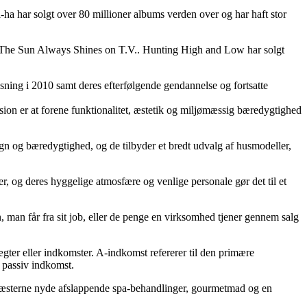
a har solgt over 80 millioner albums verden over og har haft stor
g The Sun Always Shines on T.V.. Hunting High and Low har solgt
ning i 2010 samt deres efterfølgende gendannelse og fortsatte
ision er at forene funktionalitet, æstetik og miljømæssig bæredygtighed
ign og bæredygtighed, og de tilbyder et bredt udvalg af husmodeller,
r, og deres hyggelige atmosfære og venlige personale gør det til et
 man får fra sit job, eller de penge en virksomhed tjener gennem salg
gter eller indkomster. A-indkomst refererer til den primære
r passiv indkomst.
kan gæsterne nyde afslappende spa-behandlinger, gourmetmad og en