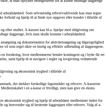
t sikre, at man opfylder betingelserne for at kunne modtage dagpenge
 mod arbejdsløshed. Som selvstændig erhvervsdrivende kan man tegne
 forhold og hjælp til at finde nye opgaver eller kunder i tilfælde af
 efter studiet. A-kassen kan bl.a. hjælpe med rådgivning om
modtage dagpenge, hvis man skulle komme i arbejdsløshed.
f ansøgning og dokumentation for aktivitetssøgning og tilgængelighed
n vil som regel sikre en hurtig og effektiv udbetaling af dagpengene.
en forsikring, hvor medlemmerne betaler kontingent og i bytte får ret
else, samt hjælp til at navigere i regler og lovgivning vedrørende
ådgivning og økonomisk tryghed i tilfælde af
.
i Danmark, der dækker forskellige fagområder og erhverv. A-kasserne
edlemskabet i en a-kasse er frivilligt, men kan give en ekstra
ikre økonomisk tryghed og hjælp til arbejdsløse medlemmer inden for
e og henvender sig til bestemte faggrupper eller erhverv. Valg af a-