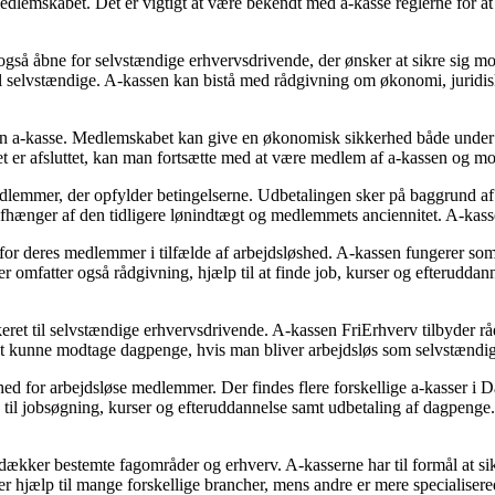
edlemskabet. Det er vigtigt at være bekendt med a-kasse reglerne for a
 også åbne for selvstændige erhvervsdrivende, der ønsker at sikre sig
l selvstændige. A-kassen kan bistå med rådgivning om økonomi, juridiske
 a-kasse. Medlemskabet kan give en økonomisk sikkerhed både under og
et er afsluttet, kan man fortsætte med at være medlem af a-kassen og 
edlemmer, der opfylder betingelserne. Udbetalingen sker på baggrund a
fhænger af den tidligere lønindtægt og medlemmets anciennitet. A-kasse
or deres medlemmer i tilfælde af arbejdsløshed. A-kassen fungerer som 
r omfatter også rådgivning, hjælp til at finde job, kurser og efteruddann
ikeret til selvstændige erhvervsdrivende. A-kassen FriErhverv tilbyder r
t kunne modtage dagpenge, hvis man bliver arbejdsløs som selvstændig
yghed for arbejdsløse medlemmer. Der findes flere forskellige a-kasser 
il jobsøgning, kurser og efteruddannelse samt udbetaling af dagpenge. M
 dækker bestemte fagområder og erhverv. A-kasserne har til formål at s
 hjælp til mange forskellige brancher, mens andre er mere specialisered