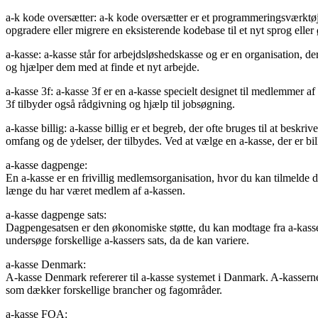
a-k kode oversætter: a-k kode oversætter er et programmeringsværktøj,
opgradere eller migrere en eksisterende kodebase til et nyt sprog eller 
a-kasse: a-kasse står for arbejdsløshedskasse og er en organisation, 
og hjælper dem med at finde et nyt arbejde.
a-kasse 3f: a-kasse 3f er en a-kasse specielt designet til medlemmer a
3f tilbyder også rådgivning og hjælp til jobsøgning.
a-kasse billig: a-kasse billig er et begreb, der ofte bruges til at bes
omfang og de ydelser, der tilbydes. Ved at vælge en a-kasse, der er b
a-kasse dagpenge:
En a-kasse er en frivillig medlemsorganisation, hvor du kan tilmelde d
længe du har været medlem af a-kassen.
a-kasse dagpenge sats:
Dagpengesatsen er den økonomiske støtte, du kan modtage fra a-kassen,
undersøge forskellige a-kassers sats, da de kan variere.
a-kasse Denmark:
A-kasse Denmark refererer til a-kasse systemet i Danmark. A-kasserne i 
som dækker forskellige brancher og fagområder.
a-kasse FOA: