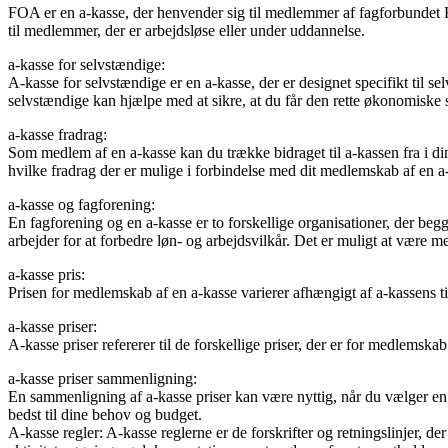
FOA er en a-kasse, der henvender sig til medlemmer af fagforbundet
til medlemmer, der er arbejdsløse eller under uddannelse.
a-kasse for selvstændige:
A-kasse for selvstændige er en a-kasse, der er designet specifikt til 
selvstændige kan hjælpe med at sikre, at du får den rette økonomiske st
a-kasse fradrag:
Som medlem af en a-kasse kan du trække bidraget til a-kassen fra i din
hvilke fradrag der er mulige i forbindelse med dit medlemskab af en a
a-kasse og fagforening:
En fagforening og en a-kasse er to forskellige organisationer, der be
arbejder for at forbedre løn- og arbejdsvilkår. Det er muligt at være 
a-kasse pris:
Prisen for medlemskab af en a-kasse varierer afhængigt af a-kassens til
a-kasse priser:
A-kasse priser refererer til de forskellige priser, der er for medlemska
a-kasse priser sammenligning:
En sammenligning af a-kasse priser kan være nyttig, når du vælger en 
bedst til dine behov og budget.
A-kasse regler: A-kasse reglerne er de forskrifter og retningslinjer, 