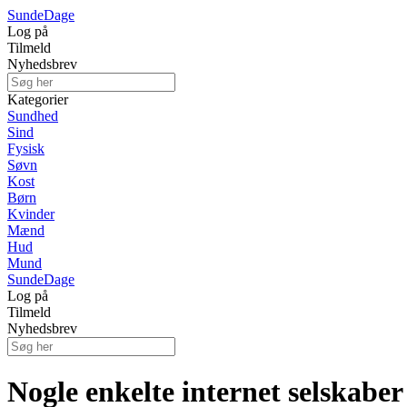
Sunde
Dage
Log på
Tilmeld
Nyhedsbrev
Kategorier
Sundhed
Sind
Fysisk
Søvn
Kost
Børn
Kvinder
Mænd
Hud
Mund
Sunde
Dage
Log på
Tilmeld
Nyhedsbrev
Nogle enkelte internet selskaber 