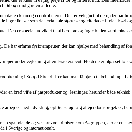
 der er ideel til daglig pleje af tør og irriteret hud. Den indeholder ak
 blød og smidig uden at fedte.
lære eksomoga control creme. Den er velegnet til dem, der har brug for
 ingredienser som den originale størrelse og efterlader huden blød og 
et hud. Den er specielt udviklet til at berolige og fugte huden samt mind
g. De har erfarne fysioterapeuter, der kan hjælpe med behandling af for
rupper under vejledning af en fysioterapeut. Holdene er tilpasset forsk
g genoptræning i Solrød Strand. Her kan man få hjælp til behandling af d
lbyder en bred vifte af gasprodukter og -løsninger, herunder både tekni
 arbejder med udvikling, opførelse og salg af ejendomsprojekter, heru
or sin spændende og velskrevne krimiserie om A-gruppen, der er en specia
e i Sverige og internationalt.