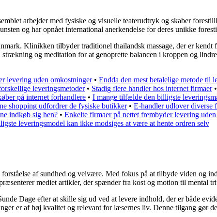
semblet arbejder med fysiske og visuelle teaterudtryk og skaber foresti
unsten og har opnået international anerkendelse for deres unikke forestil
nmark. Klinikken tilbyder traditionel thailandsk massage, der er kendt
 strækning og meditation for at genoprette balancen i kroppen og lind
der levering uden omkostninger
•
Endda den mest betalelige metode til l
 forskellige leveringsmetoder
•
Stadig flere handler hos internet firmaer
øber på internet forhandlere
•
I mange tilfælde den billigste leveringsm
ne shopping udfordrer de fysiske butikker
•
E-handler udlover diverse f
ne indkøb sig hen?
•
Enkelte firmaer på nettet frembyder levering uden
ligste leveringsmodel kan ikke modsiges at være at hente ordren selv
forståelse af sundhed og velvære. Med fokus på at tilbyde viden og inds
æsenterer mediet artikler, der spænder fra kost og motion til mental triv
Sunde Dage efter at skille sig ud ved at levere indhold, der er både evi
ger er af høj kvalitet og relevant for læsernes liv. Denne tilgang gør de