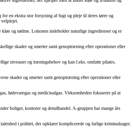
tive ingredienser, der hjælper med at lindre kløe og irritation og
 en ekstra stor forsyning af fugt og pleje til deres tørre og
velplejet.
ske kløe og rødme. Lotionen indeholder naturlige ingredienser og er
skellige skader og smerter samt genoptræning efter operationer eller
ellige niveauer og træningsbehov og kan f.eks. omfatte pilates,
iverse skader og smerter samt genoptræning efter operationer eller
sk gas, fødevaregas og medicinalgas. Virksomheden fokuserer på at
nder boliger, kontorer og detailhandel. A-gruppen har mange års
lenhed i politiet, der opklarer komplicerede og farlige kriminalsager.