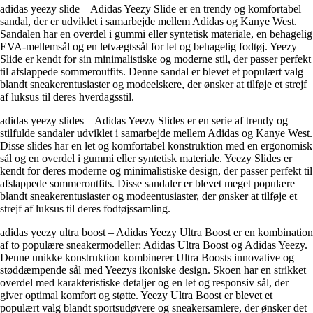
adidas yeezy slide – Adidas Yeezy Slide er en trendy og komfortabel
sandal, der er udviklet i samarbejde mellem Adidas og Kanye West.
Sandalen har en overdel i gummi eller syntetisk materiale, en behagelig
EVA-mellemsål og en letvægtssål for let og behagelig fodtøj. Yeezy
Slide er kendt for sin minimalistiske og moderne stil, der passer perfekt
til afslappede sommeroutfits. Denne sandal er blevet et populært valg
blandt sneakerentusiaster og modeelskere, der ønsker at tilføje et strejf
af luksus til deres hverdagsstil.
adidas yeezy slides – Adidas Yeezy Slides er en serie af trendy og
stilfulde sandaler udviklet i samarbejde mellem Adidas og Kanye West.
Disse slides har en let og komfortabel konstruktion med en ergonomisk
sål og en overdel i gummi eller syntetisk materiale. Yeezy Slides er
kendt for deres moderne og minimalistiske design, der passer perfekt til
afslappede sommeroutfits. Disse sandaler er blevet meget populære
blandt sneakerentusiaster og modeentusiaster, der ønsker at tilføje et
strejf af luksus til deres fodtøjssamling.
adidas yeezy ultra boost – Adidas Yeezy Ultra Boost er en kombination
af to populære sneakermodeller: Adidas Ultra Boost og Adidas Yeezy.
Denne unikke konstruktion kombinerer Ultra Boosts innovative og
støddæmpende sål med Yeezys ikoniske design. Skoen har en strikket
overdel med karakteristiske detaljer og en let og responsiv sål, der
giver optimal komfort og støtte. Yeezy Ultra Boost er blevet et
populært valg blandt sportsudøvere og sneakersamlere, der ønsker det