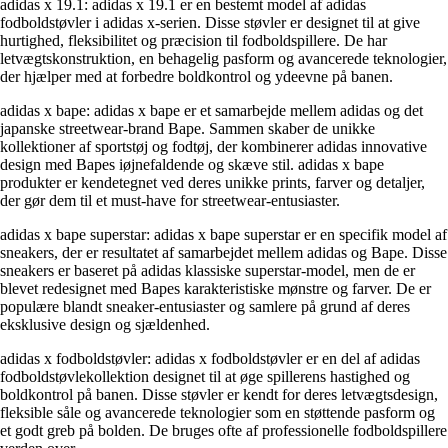
adidas x 19.1: adidas x 19.1 er en bestemt model af adidas
fodboldstøvler i adidas x-serien. Disse støvler er designet til at give
hurtighed, fleksibilitet og præcision til fodboldspillere. De har
letvægtskonstruktion, en behagelig pasform og avancerede teknologier,
der hjælper med at forbedre boldkontrol og ydeevne på banen.
adidas x bape: adidas x bape er et samarbejde mellem adidas og det
japanske streetwear-brand Bape. Sammen skaber de unikke
kollektioner af sportstøj og fodtøj, der kombinerer adidas innovative
design med Bapes iøjnefaldende og skæve stil. adidas x bape
produkter er kendetegnet ved deres unikke prints, farver og detaljer,
der gør dem til et must-have for streetwear-entusiaster.
adidas x bape superstar: adidas x bape superstar er en specifik model af
sneakers, der er resultatet af samarbejdet mellem adidas og Bape. Disse
sneakers er baseret på adidas klassiske superstar-model, men de er
blevet redesignet med Bapes karakteristiske mønstre og farver. De er
populære blandt sneaker-entusiaster og samlere på grund af deres
eksklusive design og sjældenhed.
adidas x fodboldstøvler: adidas x fodboldstøvler er en del af adidas
fodboldstøvlekollektion designet til at øge spillerens hastighed og
boldkontrol på banen. Disse støvler er kendt for deres letvægtsdesign,
fleksible såle og avancerede teknologier som en støttende pasform og
et godt greb på bolden. De bruges ofte af professionelle fodboldspillere