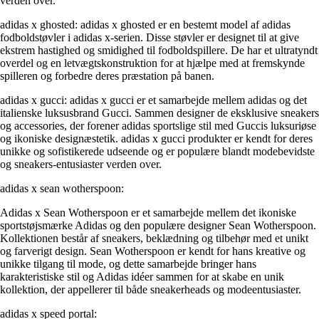
verden over.
adidas x ghosted: adidas x ghosted er en bestemt model af adidas
fodboldstøvler i adidas x-serien. Disse støvler er designet til at give
ekstrem hastighed og smidighed til fodboldspillere. De har et ultratyndt
overdel og en letvægtskonstruktion for at hjælpe med at fremskynde
spilleren og forbedre deres præstation på banen.
adidas x gucci: adidas x gucci er et samarbejde mellem adidas og det
italienske luksusbrand Gucci. Sammen designer de eksklusive sneakers
og accessories, der forener adidas sportslige stil med Guccis luksuriøse
og ikoniske designæstetik. adidas x gucci produkter er kendt for deres
unikke og sofistikerede udseende og er populære blandt modebevidste
og sneakers-entusiaster verden over.
adidas x sean wotherspoon:
Adidas x Sean Wotherspoon er et samarbejde mellem det ikoniske
sportstøjsmærke Adidas og den populære designer Sean Wotherspoon.
Kollektionen består af sneakers, beklædning og tilbehør med et unikt
og farverigt design. Sean Wotherspoon er kendt for hans kreative og
unikke tilgang til mode, og dette samarbejde bringer hans
karakteristiske stil og Adidas idéer sammen for at skabe en unik
kollektion, der appellerer til både sneakerheads og modeentusiaster.
adidas x speed portal: