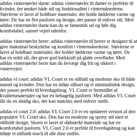
adidas vinterstøvler dame: adidas vinterstøvler til damer er perfekte til
kvinder, der ønsker både stil og funktionalitet i vintermånederne.
Støvlerne er lavet af holdbare materialer, der holde fødderne varme og
tørre. De har en flot pasform og design, der passer til enhver stil. Med
adidas vinterstøvler dame kan du se fantastisk ud og føle dig
komfortabel, uanset vejret udenfor.
adidas vinterstøvler herre: adidas vinterstøvler til herrer er designet til at
give maksimal beskyttelse og komfort i vintermånederne. Støvlerne er
lavet af holdbare materialer, der holder fødderne varme og tørre. De
har en solid sål, der giver god trækkraft på glatte overflader. Med
adidas vinterstøvler herre kan du bevæge dig frit og sikkert i
vintervejret.
adidas vl court: adidas VL Court er en stilfuld og moderne sko til både
mænd og kvinder. Den har en tidløs silhuet og et minimalistisk design,
der passer perfekt til hverdagsbrug. VL Court er fremstillet af
kvalitetsmaterialer og har en behagelig pasform. Med adidas VL Court
får du en alsidig sko, der kan matches med enhver outfit.
adidas vl court 2.0: adidas VL Court 2.0 er en opdateret version af den
populære VL Court sko. Den har en moderne og sporty stil med et
stilfuldt design. Skoen er lavet af slidstærkt materiale og har en
komfortabel pasform. VL Court 2.0 er perfekt til hverdagsbrug og kan
tilføje et stilfuldt touch til alle dine outfits.