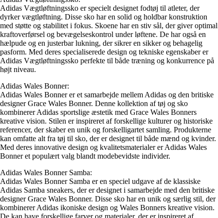
Adidas Vægtløftningssko er specielt designet fodtøj til atleter, der
dyrker vægtløftning. Disse sko har en solid og holdbar konstruktion
med støtte og stabilitet i fokus. Skoene har en stiv sål, der giver optimal
kraftoverførsel og bevægelseskontrol under løftene. De har også en
hælpude og en justerbar lukning, der sikrer en sikker og behagelig
pasform. Med deres specialiserede design og tekniske egenskaber er
Adidas Vægtløftningssko perfekte til både træning og konkurrence på
højt niveau.
Adidas Wales Bonner:
Adidas Wales Bonner er et samarbejde mellem Adidas og den britiske
designer Grace Wales Bonner. Denne kollektion af tøj og sko
kombinerer Adidas sportslige æstetik med Grace Wales Bonners
kreative vision. Stilen er inspireret af forskellige kulturer og historiske
referencer, der skaber en unik og forskelligartet samling. Produkterne
kan omfatte alt fra tøj til sko, der er designet til både mænd og kvinder.
Med deres innovative design og kvalitetsmaterialer er Adidas Wales
Bonner et populært valg blandt modebevidste individer.
Adidas Wales Bonner Samba:
Adidas Wales Bonner Samba er en speciel udgave af de klassiske
Adidas Samba sneakers, der er designet i samarbejde med den britiske
designer Grace Wales Bonner. Disse sko har en unik og særlig stil, der
kombinerer Adidas ikoniske design og Wales Bonners kreative vision.
De kan have forskellige farver og materialer, der er inspireret af