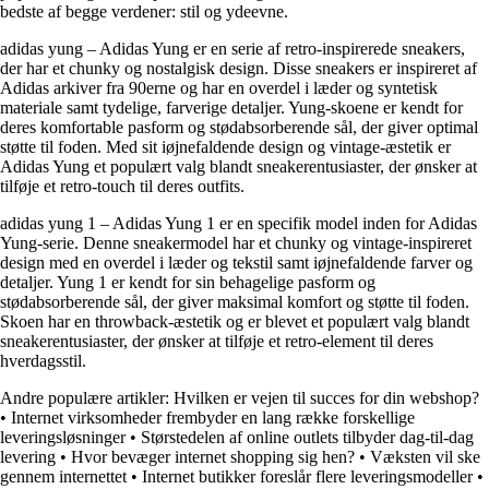
bedste af begge verdener: stil og ydeevne.
adidas yung – Adidas Yung er en serie af retro-inspirerede sneakers,
der har et chunky og nostalgisk design. Disse sneakers er inspireret af
Adidas arkiver fra 90erne og har en overdel i læder og syntetisk
materiale samt tydelige, farverige detaljer. Yung-skoene er kendt for
deres komfortable pasform og stødabsorberende sål, der giver optimal
støtte til foden. Med sit iøjnefaldende design og vintage-æstetik er
Adidas Yung et populært valg blandt sneakerentusiaster, der ønsker at
tilføje et retro-touch til deres outfits.
adidas yung 1 – Adidas Yung 1 er en specifik model inden for Adidas
Yung-serie. Denne sneakermodel har et chunky og vintage-inspireret
design med en overdel i læder og tekstil samt iøjnefaldende farver og
detaljer. Yung 1 er kendt for sin behagelige pasform og
stødabsorberende sål, der giver maksimal komfort og støtte til foden.
Skoen har en throwback-æstetik og er blevet et populært valg blandt
sneakerentusiaster, der ønsker at tilføje et retro-element til deres
hverdagsstil.
Andre populære artikler:
Hvilken er vejen til succes for din webshop?
•
Internet virksomheder frembyder en lang række forskellige
leveringsløsninger
•
Størstedelen af online outlets tilbyder dag-til-dag
levering
•
Hvor bevæger internet shopping sig hen?
•
Væksten vil ske
gennem internettet
•
Internet butikker foreslår flere leveringsmodeller
•