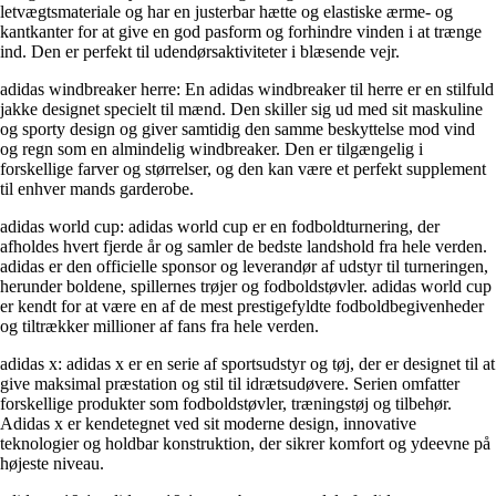
letvægtsmateriale og har en justerbar hætte og elastiske ærme- og
kantkanter for at give en god pasform og forhindre vinden i at trænge
ind. Den er perfekt til udendørsaktiviteter i blæsende vejr.
adidas windbreaker herre: En adidas windbreaker til herre er en stilfuld
jakke designet specielt til mænd. Den skiller sig ud med sit maskuline
og sporty design og giver samtidig den samme beskyttelse mod vind
og regn som en almindelig windbreaker. Den er tilgængelig i
forskellige farver og størrelser, og den kan være et perfekt supplement
til enhver mands garderobe.
adidas world cup: adidas world cup er en fodboldturnering, der
afholdes hvert fjerde år og samler de bedste landshold fra hele verden.
adidas er den officielle sponsor og leverandør af udstyr til turneringen,
herunder boldene, spillernes trøjer og fodboldstøvler. adidas world cup
er kendt for at være en af de mest prestigefyldte fodboldbegivenheder
og tiltrækker millioner af fans fra hele verden.
adidas x: adidas x er en serie af sportsudstyr og tøj, der er designet til at
give maksimal præstation og stil til idrætsudøvere. Serien omfatter
forskellige produkter som fodboldstøvler, træningstøj og tilbehør.
Adidas x er kendetegnet ved sit moderne design, innovative
teknologier og holdbar konstruktion, der sikrer komfort og ydeevne på
højeste niveau.