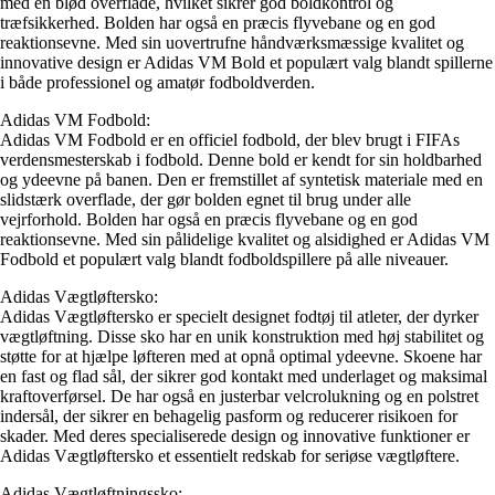
med en blød overflade, hvilket sikrer god boldkontrol og
træfsikkerhed. Bolden har også en præcis flyvebane og en god
reaktionsevne. Med sin uovertrufne håndværksmæssige kvalitet og
innovative design er Adidas VM Bold et populært valg blandt spillerne
i både professionel og amatør fodboldverden.
Adidas VM Fodbold:
Adidas VM Fodbold er en officiel fodbold, der blev brugt i FIFAs
verdensmesterskab i fodbold. Denne bold er kendt for sin holdbarhed
og ydeevne på banen. Den er fremstillet af syntetisk materiale med en
slidstærk overflade, der gør bolden egnet til brug under alle
vejrforhold. Bolden har også en præcis flyvebane og en god
reaktionsevne. Med sin pålidelige kvalitet og alsidighed er Adidas VM
Fodbold et populært valg blandt fodboldspillere på alle niveauer.
Adidas Vægtløftersko:
Adidas Vægtløftersko er specielt designet fodtøj til atleter, der dyrker
vægtløftning. Disse sko har en unik konstruktion med høj stabilitet og
støtte for at hjælpe løfteren med at opnå optimal ydeevne. Skoene har
en fast og flad sål, der sikrer god kontakt med underlaget og maksimal
kraftoverførsel. De har også en justerbar velcrolukning og en polstret
indersål, der sikrer en behagelig pasform og reducerer risikoen for
skader. Med deres specialiserede design og innovative funktioner er
Adidas Vægtløftersko et essentielt redskab for seriøse vægtløftere.
Adidas Vægtløftningssko: