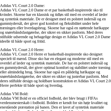
Adidas VL Court 2.0 Dame:
Adidas VL Court 2.0 Dame er et par basketball-inspirerede sko til
kvinder. Skoene har en klassisk og tidløs stil med en overdel af læder
og syntetisk materiale. De er designet med en polstret indersål og en
gummiydersål, der giver god komfort og fleksibilitet under hele
træningen eller hverdagsbrug. Skoene har også en støttende hælkappe
og snørebåndsfastgørelse, der sikrer en sikker pasform. Med deres
stilfulde udseende og behagelige design er Adidas VL Court 2.0 Dame
ideelle til både sport og fritid.
Adidas VL Court 2.0 Herre:
Adidas VL Court 2.0 Herre er basketball-inspirerede sko designet
specielt til mænd. Disse sko har en elegant og moderne stil med en
overdel af læder og syntetisk materiale. De har en polstret indersål og
en gummiydersål, der giver optimal komfort og stabilitet under træning
eller almindelig brug. Skoene har også en pålidelig hælkappe og
snørebåndsfastgørelse, der sikrer en sikker og justerbar pasform. Med
deres stilfulde design og holdbare konstruktion er Adidas VL Court 2.0
Herre perfekte til både sport og hverdag.
Adidas VM Bold:
Adidas VM Bold er en officiel fodbold, der blev brugt i FIFAs
verdensmesterskab i fodbold. Bolden er kendt for sin høje kvalitet og
enestående præstation på banen. Den er lavet af syntetisk materiale