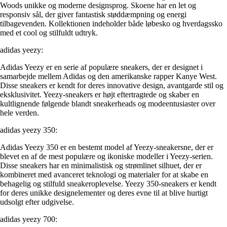
Woods unikke og moderne designsprog. Skoene har en let og
responsiv sål, der giver fantastisk støddæmpning og energi
tilbagevenden. Kollektionen indeholder både løbesko og hverdagssko
med et cool og stilfuldt udtryk.
adidas yeezy:
Adidas Yeezy er en serie af populære sneakers, der er designet i
samarbejde mellem Adidas og den amerikanske rapper Kanye West.
Disse sneakers er kendt for deres innovative design, avantgarde stil og
eksklusivitet. Yeezy-sneakers er højt eftertragtede og skaber en
kultlignende følgende blandt sneakerheads og modeentusiaster over
hele verden.
adidas yeezy 350:
Adidas Yeezy 350 er en bestemt model af Yeezy-sneakersne, der er
blevet en af de mest populære og ikoniske modeller i Yeezy-serien.
Disse sneakers har en minimalistisk og strømlinet silhuet, der er
kombineret med avanceret teknologi og materialer for at skabe en
behagelig og stilfuld sneakeroplevelse. Yeezy 350-sneakers er kendt
for deres unikke designelementer og deres evne til at blive hurtigt
udsolgt efter udgivelse.
adidas yeezy 700: