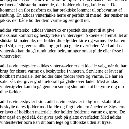
er lavet af slidstærkt materiale, der holder vind og kulde ude. Den
kommer i en flot pasform og har praktiske lommer til opbevaring af
småting. En adidas vinterjakke herre er perfekt til mænd, der ønsker en
jakke, der både holder dem varme og ser godt ud.
adidas vintersko: adidas vintersko er specielt designet til at give
maksimal komfort og beskyttelse i vintervejret. Skoene er fremstillet af
slidstærkt materiale, der holder dine fødder tørre og varme. De har en
god sål, der giver stabilitet og greb på glatte overflader. Med adidas
vintersko kan du gå rundt uden bekymringer om at glide eller fryse i
vintervejret.
adidas vinterstøvler: adidas vinterstøvler er det ideelle valg, når du har
brug for ekstra varme og beskyttelse i vinteren. Støvlerne er lavet af
holdbart materiale, der holder dine fødder tørre og varme. De har en
solid sål, der giver god trækkraft på glatte overflader. Med adidas
vinterstøvler kan du gå gennem sne og slud uden at bekymre dig om
dine fødder.
adidas vinterstøvler børn: adidas vinterstøvler til børn er skabt til at
beskytte deres fødder mod kulde og fugt i vintermånederne. Støvlerne
er lavet af holdbart materiale, der holder fødderne varme og tørre. De
har også en god sål, der giver greb på glatte overflader. Med adidas
vinterstøvler børn kan dit barn lege og udforske uden at fryse.