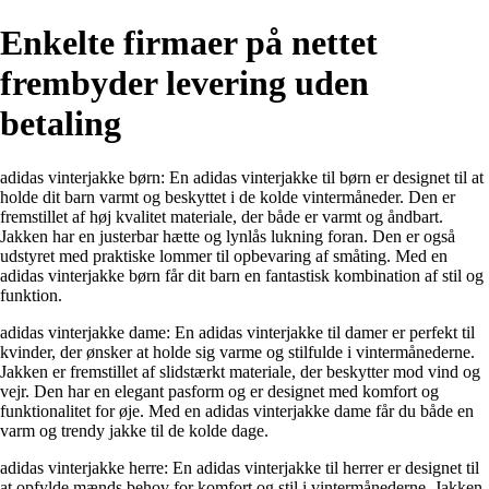
Enkelte firmaer på nettet
frembyder levering uden
betaling
adidas vinterjakke børn: En adidas vinterjakke til børn er designet til at
holde dit barn varmt og beskyttet i de kolde vintermåneder. Den er
fremstillet af høj kvalitet materiale, der både er varmt og åndbart.
Jakken har en justerbar hætte og lynlås lukning foran. Den er også
udstyret med praktiske lommer til opbevaring af småting. Med en
adidas vinterjakke børn får dit barn en fantastisk kombination af stil og
funktion.
adidas vinterjakke dame: En adidas vinterjakke til damer er perfekt til
kvinder, der ønsker at holde sig varme og stilfulde i vintermånederne.
Jakken er fremstillet af slidstærkt materiale, der beskytter mod vind og
vejr. Den har en elegant pasform og er designet med komfort og
funktionalitet for øje. Med en adidas vinterjakke dame får du både en
varm og trendy jakke til de kolde dage.
adidas vinterjakke herre: En adidas vinterjakke til herrer er designet til
at opfylde mænds behov for komfort og stil i vintermånederne. Jakken