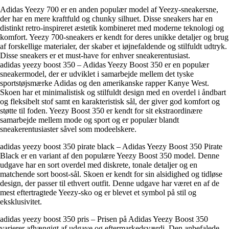
Adidas Yeezy 700 er en anden populær model af Yeezy-sneakersne,
der har en mere kraftfuld og chunky silhuet. Disse sneakers har en
distinkt retro-inspireret æstetik kombineret med moderne teknologi og
komfort. Yeezy 700-sneakers er kendt for deres unikke detaljer og brug
af forskellige materialer, der skaber et iøjnefaldende og stilfuldt udtryk.
Disse sneakers er et must-have for enhver sneakerentusiast.
adidas yeezy boost 350 – Adidas Yeezy Boost 350 er en populær
sneakermodel, der er udviklet i samarbejde mellem det tyske
sportstøjsmærke Adidas og den amerikanske rapper Kanye West.
Skoen har et minimalistisk og stilfuldt design med en overdel i åndbart
og fleksibelt stof samt en karakteristisk sål, der giver god komfort og
støtte til foden. Yeezy Boost 350 er kendt for sit ekstraordinære
samarbejde mellem mode og sport og er populær blandt
sneakerentusiaster såvel som modeelskere.
adidas yeezy boost 350 pirate black – Adidas Yeezy Boost 350 Pirate
Black er en variant af den populære Yeezy Boost 350 model. Denne
udgave har en sort overdel med diskrete, tonale detaljer og en
matchende sort boost-sål. Skoen er kendt for sin alsidighed og tidløse
design, der passer til ethvert outfit. Denne udgave har været en af de
mest eftertragtede Yeezy-sko og er blevet et symbol på stil og
eksklusivitet.
adidas yeezy boost 350 pris – Prisen på Adidas Yeezy Boost 350
varierer afhængigt af udgave og eftermarkedsværdi. Den anbefalede