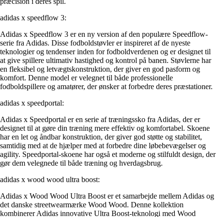
præcision i deres spil.
adidas x speedflow 3:
Adidas x Speedflow 3 er en ny version af den populære Speedflow-
serie fra Adidas. Disse fodboldstøvler er inspireret af de nyeste
teknologier og tendenser inden for fodboldverdenen og er designet til
at give spillere ultimativ hastighed og kontrol på banen. Støvlerne har
en fleksibel og letvægtskonstruktion, der giver en god pasform og
komfort. Denne model er velegnet til både professionelle
fodboldspillere og amatører, der ønsker at forbedre deres præstationer.
adidas x speedportal:
Adidas x Speedportal er en serie af træningssko fra Adidas, der er
designet til at gøre din træning mere effektiv og komfortabel. Skoene
har en let og åndbar konstruktion, der giver god støtte og stabilitet,
samtidig med at de hjælper med at forbedre dine løbebevægelser og
agility. Speedportal-skoene har også et moderne og stilfuldt design, der
gør dem velegnede til både træning og hverdagsbrug.
adidas x wood wood ultra boost:
Adidas x Wood Wood Ultra Boost er et samarbejde mellem Adidas og
det danske streetwearmærke Wood Wood. Denne kollektion
kombinerer Adidas innovative Ultra Boost-teknologi med Wood