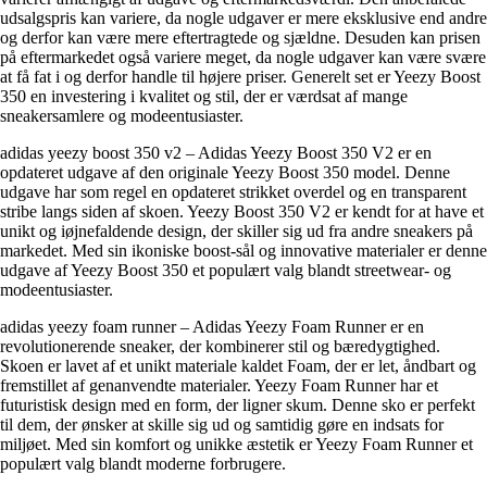
udsalgspris kan variere, da nogle udgaver er mere eksklusive end andre
og derfor kan være mere eftertragtede og sjældne. Desuden kan prisen
på eftermarkedet også variere meget, da nogle udgaver kan være svære
at få fat i og derfor handle til højere priser. Generelt set er Yeezy Boost
350 en investering i kvalitet og stil, der er værdsat af mange
sneakersamlere og modeentusiaster.
adidas yeezy boost 350 v2 – Adidas Yeezy Boost 350 V2 er en
opdateret udgave af den originale Yeezy Boost 350 model. Denne
udgave har som regel en opdateret strikket overdel og en transparent
stribe langs siden af skoen. Yeezy Boost 350 V2 er kendt for at have et
unikt og iøjnefaldende design, der skiller sig ud fra andre sneakers på
markedet. Med sin ikoniske boost-sål og innovative materialer er denne
udgave af Yeezy Boost 350 et populært valg blandt streetwear- og
modeentusiaster.
adidas yeezy foam runner – Adidas Yeezy Foam Runner er en
revolutionerende sneaker, der kombinerer stil og bæredygtighed.
Skoen er lavet af et unikt materiale kaldet Foam, der er let, åndbart og
fremstillet af genanvendte materialer. Yeezy Foam Runner har et
futuristisk design med en form, der ligner skum. Denne sko er perfekt
til dem, der ønsker at skille sig ud og samtidig gøre en indsats for
miljøet. Med sin komfort og unikke æstetik er Yeezy Foam Runner et
populært valg blandt moderne forbrugere.