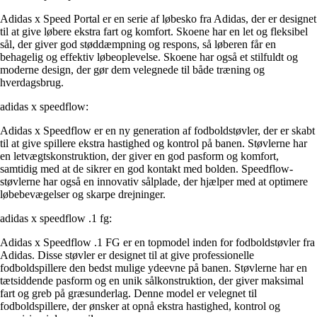
Adidas x Speed Portal er en serie af løbesko fra Adidas, der er designet
til at give løbere ekstra fart og komfort. Skoene har en let og fleksibel
sål, der giver god støddæmpning og respons, så løberen får en
behagelig og effektiv løbeoplevelse. Skoene har også et stilfuldt og
moderne design, der gør dem velegnede til både træning og
hverdagsbrug.
adidas x speedflow:
Adidas x Speedflow er en ny generation af fodboldstøvler, der er skabt
til at give spillere ekstra hastighed og kontrol på banen. Støvlerne har
en letvægtskonstruktion, der giver en god pasform og komfort,
samtidig med at de sikrer en god kontakt med bolden. Speedflow-
støvlerne har også en innovativ sålplade, der hjælper med at optimere
løbebevægelser og skarpe drejninger.
adidas x speedflow .1 fg:
Adidas x Speedflow .1 FG er en topmodel inden for fodboldstøvler fra
Adidas. Disse støvler er designet til at give professionelle
fodboldspillere den bedst mulige ydeevne på banen. Støvlerne har en
tætsiddende pasform og en unik sålkonstruktion, der giver maksimal
fart og greb på græsunderlag. Denne model er velegnet til
fodboldspillere, der ønsker at opnå ekstra hastighed, kontrol og