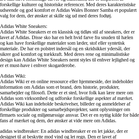
forskellige kulturer og historiske referencer. Med deres karakteristiske
udseende og god komfort er Adidas Wales Bonner Samba et populært
valg for dem, der ønsker at skille sig ud med deres fodtøj.
Adidas White Sneakers:
Adidas White Sneakers er en klassisk og tidløs stil af sneakers, der er
lavet af Adidas. Disse sko har en helt hvid farve fra snuden til hælen
og kan have forskellige materialer som læder, stof eller syntetisk
materiale. De har en polstret indersål og en skridsikker ydersål, der
sikrer god komfort og trækkraft. Med deres rene og minimalistiske
design kan Adidas White Sneakers nemt styles til enhver lejlighed og
er et must-have i enhver skogarderobe.
Adidas Wiki:
Adidas Wiki er en online ressource eller hjemmeside, der indeholder
information om Adidas som et brand, dets historie, produkter,
samarbejder og filosofi. Dette er et sted, hvor folk kan lære mere om
Adidas som virksomhed og udforske forskellige aspekter af mærket.
Adidas Wiki kan indeholde beskrivelser, billeder og anmeldelser af
forskellige produkter og samarbejdsprojekter, samt oplysninger om
firmaets sociale og miljømæssige ansvar. Det er en nyttig kilde for både
fans af mærket og dem, der ønsker at vide mere om Adidas.
adidas windbreaker: En adidas windbreaker er en let jakke, der er
designet til at beskytte mod vind og let regn. Den er lavet af