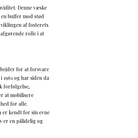
aviditet. Denne væske
e en buffer mod stød
iklingen af ​​fosterets
afgørende rolle i at
bejder for at forsvare
 1961 og har siden da
 forfølgelse,
r at mobilisere
ed for alle.
 er kendt for sin evne
 er en pålidelig og