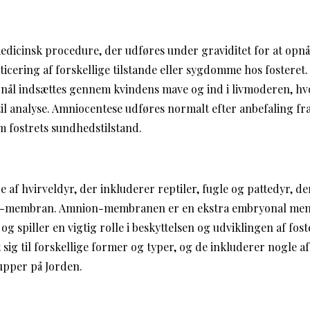
dicinsk procedure, der udføres under graviditet for at opnå
sticering af forskellige tilstande eller sygdomme hos fostere
 nål indsættes gennem kvindens mave og ind i livmoderen, hv
il analyse. Amniocentese udføres normalt efter anbefaling fr
m fostrets sundhedstilstand.
af hvirveldyr, der inkluderer reptiler, fugle og pattedyr, der
on-membran. Amnion-membranen er en ekstra embryonal me
og spiller en vigtig rolle i beskyttelsen og udviklingen af fos
 sig til forskellige former og typer, og de inkluderer nogle 
upper på Jorden.