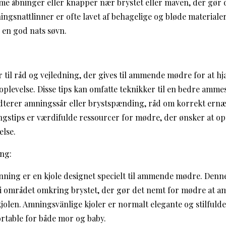
e åbninger eller knapper nær brystet eller maven, der gør d
gsnattlinner er ofte lavet af behagelige og bløde materialer 
 en god nats søvn.
 til råd og vejledning, der gives til ammende mødre for at h
levelse. Disse tips kan omfatte teknikker til en bedre ammes
terer amningssår eller brystspænding, råd om korrekt ern
stips er værdifulde ressourcer for mødre, der ønsker at op
lse.
ng:
ning er en kjole designet specielt til ammende mødre. Denne 
s i området omkring brystet, der gør det nemt for mødre at 
kjolen. Amningsvänlige kjoler er normalt elegante og stilfuld
rtable for både mor og baby.