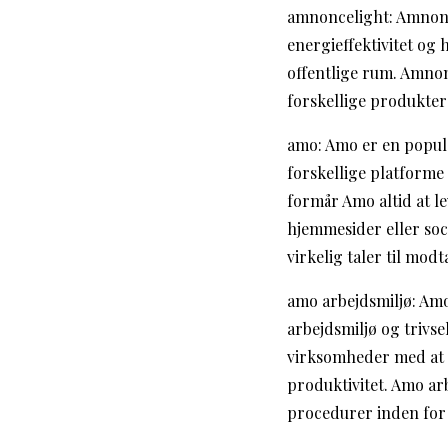
amnoncelight: Amnonce
energieffektivitet og 
offentlige rum. Amnonc
forskellige produkter
amo: Amo er en populær
forskellige platform
formår Amo altid at le
hjemmesider eller soci
virkelig taler til mod
amo arbejdsmiljø: Amo
arbejdsmiljø og trivs
virksomheder med at 
produktivitet. Amo arb
procedurer inden for