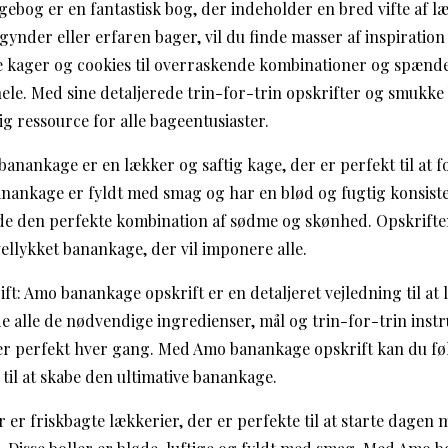
bog er en fantastisk bog, der indeholder en bred vifte af l
ynder eller erfaren bager, vil du finde masser af inspiration
ke kager og cookies til overraskende kombinationer og spæn
ele. Med sine detaljerede trin-for-trin opskrifter og smukke
 ressource for alle bageentusiaster.
nankage er en lækker og saftig kage, der er perfekt til at fo
anankage er fyldt med smag og har en blød og fugtig konsis
e den perfekte kombination af sødme og skønhed. Opskriften
 vellykket banankage, der vil imponere alle.
t: Amo banankage opskrift er en detaljeret vejledning til at 
e alle de nødvendige ingredienser, mål og trin-for-trin instru
er perfekt hver gang. Med Amo banankage opskrift kan du føle
 til at skabe den ultimative banankage.
 er friskbagte lækkerier, der er perfekte til at starte dagen 