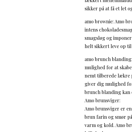
lækkert mellemmåltid.
sikker på at få et let 
amo brownie: Amo bro
intens chokoladesmag
smagsløg og imponere d
helt sikkert leve op ti
amo brunch blanding:
mulighed for at skab
nemt tilberede lækre 
giver dig mulighed f
brunch blanding kan 
Amo brunsviger:
Amo brunsviger er en 
brun farin og smør på
varm og kold. Amo bru