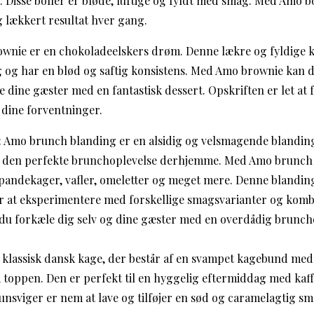
 Disse boller er bløde, luftige og fyldt med smag. Med Amo b
og lækkert resultat hver gang.
wnie er en chokoladeelskers drøm. Denne lækre og fyldige k
 og har en blød og saftig konsistens. Med Amo brownie kan d
ine gæster med en fantastisk dessert. Opskriften er let at fø
l dine forventninger.
 Amo brunch blanding er en alsidig og velsmagende blanding
e den perfekte brunchoplevelse derhjemme. Med Amo brunch
pandekager, vafler, omeletter og meget mere. Denne blanding
or at eksperimentere med forskellige smagsvarianter og kom
du forkæle dig selv og dine gæster med en overdådig brunch
klassisk dansk kage, der består af en svampet kagebund med 
 toppen. Den er perfekt til en hyggelig eftermiddag med kaf
nsviger er nem at lave og tilføjer en sød og caramelagtig sm