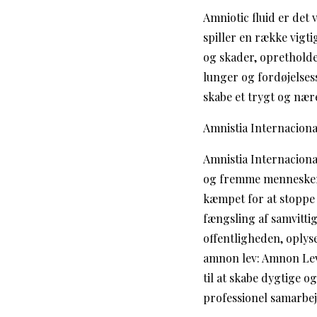
Amniotic fluid er det
spiller en række vigti
og skader, opretholde 
lunger og fordøjelses
skabe et trygt og nære
Amnistia Internaciona
Amnistia Internaciona
og fremme menneskere
kæmpet for at stoppe 
fængsling af samvitti
offentligheden, oply
amnon lev: Amnon Lev 
til at skabe dygtige 
professionel samarbejd