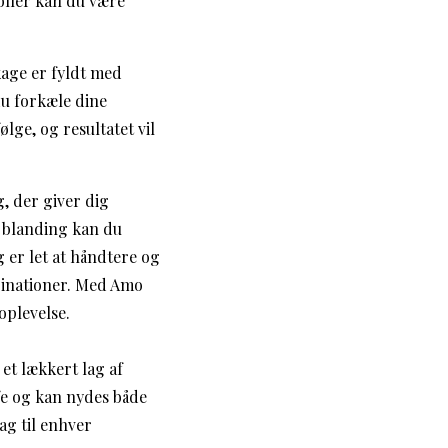
oller kan du være
age er fyldt med
u forkæle dine
lge, og resultatet vil
, der giver dig
 blanding kan du
 er let at håndtere og
binationer. Med Amo
oplevelse.
et lækkert lag af
fe og kan nydes både
ag til enhver