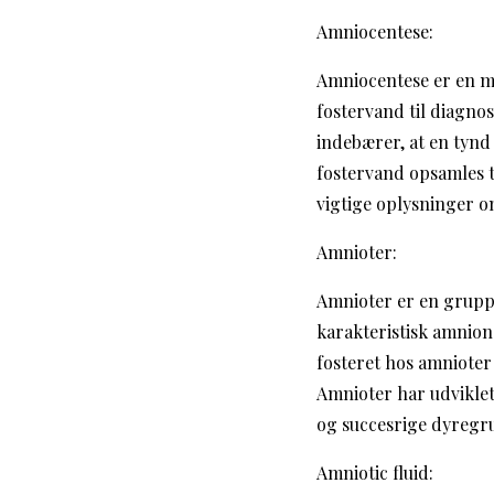
Amniocentese:
Amniocentese er en me
fostervand til diagno
indebærer, at en tynd
fostervand opsamles t
vigtige oplysninger o
Amnioter:
Amnioter er en gruppe 
karakteristisk amni
fosteret hos amnioter 
Amnioter har udviklet
og succesrige dyregr
Amniotic fluid: