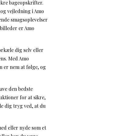
ækre bageopskrifter.
 og vejledning i Amo
dende smagsoplevelser
 billeder er Amo
rkæle dig selv eller
tens. Med Amo
 er nem at følge, og
lave den bedste
ktioner for at sikre,
 dig tryg ved, at du
med eller nyde som et