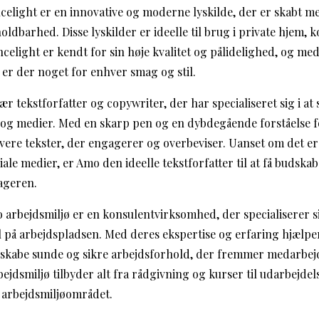
light er en innovative og moderne lyskilde, der er skabt m
holdbarhed. Disse lyskilder er ideelle til brug i private hjem, 
elight er kendt for sin høje kvalitet og pålidelighed, og med
 er der noget for enhver smag og stil.
 tekstforfatter og copywriter, der har specialiseret sig i at 
e og medier. Med en skarp pen og en dybdegående forståelse
vere tekster, der engagerer og overbeviser. Uanset om det er 
ale medier, er Amo den ideelle tekstforfatter til at få budska
tageren.
 arbejdsmiljø er en konsulentvirksomhed, der specialiserer s
el på arbejdspladsen. Med deres ekspertise og erfaring hjælp
skabe sunde og sikre arbejdsforhold, der fremmer medarbejd
ejdsmiljø tilbyder alt fra rådgivning og kurser til udarbejdels
 arbejdsmiljøområdet.