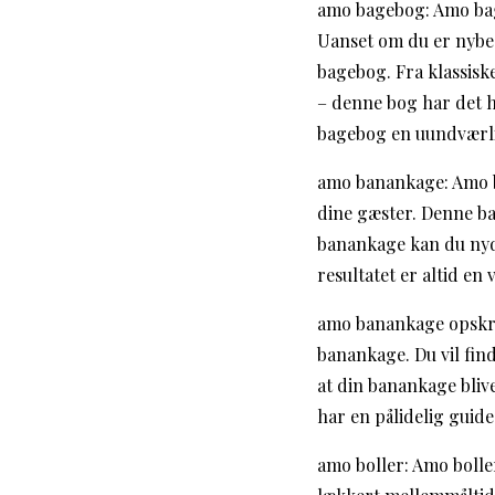
amo bagebog: Amo bage
Uanset om du er nybeg
bagebog. Fra klassis
– denne bog har det h
bagebog en uundværlig
amo banankage: Amo ba
dine gæster. Denne b
banankage kan du nyd
resultatet er altid en
amo banankage opskrif
banankage. Du vil find
at din banankage bliv
har en pålidelig guide
amo boller: Amo boller