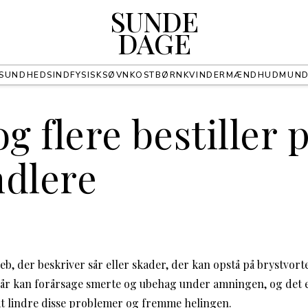
SUNDE
DAGE
SUNDHED
SIND
FYSISK
SØVN
KOST
BØRN
KVINDER
MÆND
HUD
MUN
og flere bestiller 
ndlere
eb, der beskriver sår eller skader, der kan opstå på brystvor
år kan forårsage smerte og ubehag under amningen, og det er
at lindre disse problemer og fremme helingen.