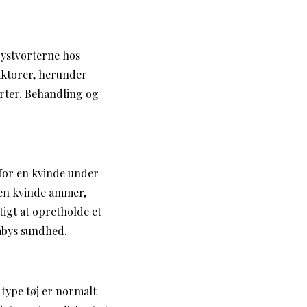
brystvorterne hos
aktorer, herunder
rter. Behandling og
 for en kvinde under
r en kvinde ammer,
igt at opretholde et
babys sundhed.
type tøj er normalt