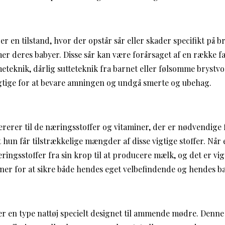
:
r en tilstand, hvor der opstår sår eller skader specifikt på 
r deres babyer. Disse sår kan være forårsaget af en række f
eknik, dårlig sutteteknik fra barnet eller følsomme brystvo
 vigtige for at bevare amningen og undgå smerte og ubehag.
rerer til de næringsstoffer og vitaminer, der er nødvendige
t hun får tilstrækkelige mængder af disse vigtige stoffer. Nå
ngsstoffer fra sin krop til at producere mælk, og det er vigt
iner for at sikre både hendes eget velbefindende og hendes 
r en type nattøj specielt designet til ammende mødre. Denne 