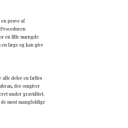
 en prøve af
t. Proceduren
or en lille mængde
a en læge og kan give
 alle deler en fælles
mbran, der omgiver
teret under graviditet.
af de mest mangfoldige