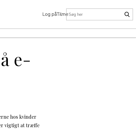
Log på
Tilmeld
D
på e-
terne hos kvinder
 vigtigt at træffe