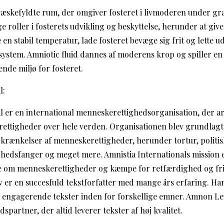
 væskefyldte rum, der omgiver fosteret i livmoderen under gr
ge roller i fosterets udvikling og beskyttelse, herunder at giv
en stabil temperatur, lade fosteret bevæge sig frit og lette udv
system. Amniotic fluid dannes af moderens krop og spiller en 
nde miljø for fosteret.
l:
l er en international menneskerettighedsorganisation, der ar
ttigheder over hele verden. Organisationen blev grundlagt i
krænkelser af menneskerettigheder, herunder tortur, politisk
ghedsfanger og meget mere. Amnistia Internationals mission e
se om menneskerettigheder og kæmpe for retfærdighed og frih
er en succesfuld tekstforfatter med mange års erfaring. Han
og engagerende tekster inden for forskellige emner. Amnon Lev
spartner, der altid leverer tekster af høj kvalitet.