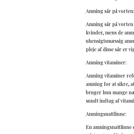
Amning sår på vorten
Amning sår på vorten e
kvinder, mens de amme
uhensigtsmæssig ammet
pleje af disse sår er
Amning vitaminer:
Amning vitaminer refe
amning for at sikre, a
bruger hun mange næri
sundt indtag af vitam
Amningsnattlinne:
En amningsnattlinne e