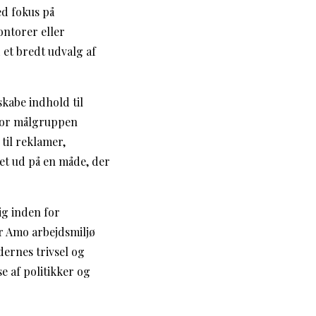
ed fokus på
kontorer eller
 et bredt udvalg af
skabe indhold til
 for målgruppen
til reklamer,
bet ud på en måde, der
ig inden for
er Amo arbejdsmiljø
ernes trivsel og
e af politikker og