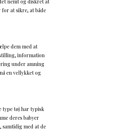
et nemt og diskret at
for at sikre, at både
jælpe dem med at
tilling, information
æring under amning
nå en vellykket og
type tøj har typisk
amme deres babyer
e, samtidig med at de