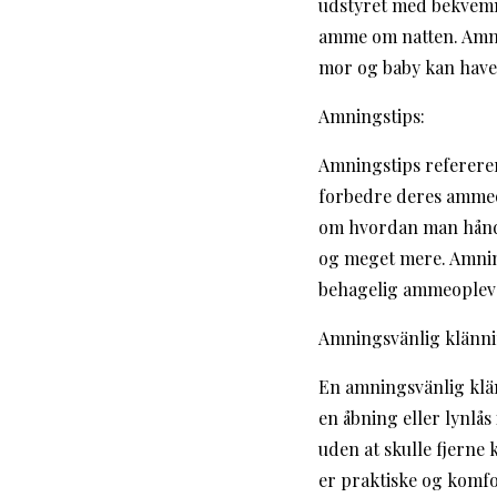
udstyret med bekvemm
amme om natten. Amnin
mor og baby kan have
Amningstips:
Amningstips refererer
forbedre deres ammeop
om hvordan man hånd
og meget mere. Amning
behagelig ammeopleve
Amningsvänlig klänni
En amningsvänlig klän
en åbning eller lynlå
uden at skulle fjerne 
er praktiske og komfo