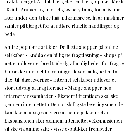
arafat-bjerget: Arafat-bjerget er en bjergtop nær Mekka
i Saudi-Arabien og har religiøs betydning for muslimer,
især under den årlige hajj-pilgrimsrejse, hvor muslimer
samles på bjerget for at udføre rituelle handlinger og
bede.
Andre populære artikler:
De fleste shopper på online
selskaber
•
Endda den billigste fragtløsning
•
Shops på
nettet udlover et bredt udvalg af muligheder for fragt
•
En række internet forretninger lover muligheden for
dag-til-dag levering
•
Internet selskaber udlover et
stort udvalg af fragtformer
•
Mange shopper hos
internet virksomheder
•
Eksport i fremtiden skal ske
gennem internettet
•
Den prisbilligste leveringsmetode
kan ikke modsiges at være at hente pakken selv
•
Ekspansionen sker gennem internettet
•
Ekspansionen
vil ske via online salg
•
Visse e-butikker frembyder