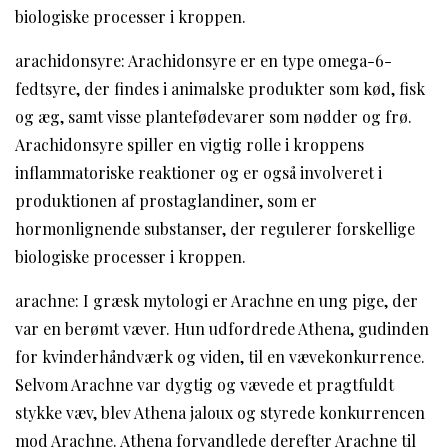
biologiske processer i kroppen.
arachidonsyre: Arachidonsyre er en type omega-6-
fedtsyre, der findes i animalske produkter som kød, fisk
og æg, samt visse plantefødevarer som nødder og frø.
Arachidonsyre spiller en vigtig rolle i kroppens
inflammatoriske reaktioner og er også involveret i
produktionen af prostaglandiner, som er
hormonlignende substanser, der regulerer forskellige
biologiske processer i kroppen.
arachne: I græsk mytologi er Arachne en ung pige, der
var en berømt væver. Hun udfordrede Athena, gudinden
for kvinderhåndværk og viden, til en vævekonkurrence.
Selvom Arachne var dygtig og vævede et pragtfuldt
stykke væv, blev Athena jaloux og styrede konkurrencen
mod Arachne. Athena forvandlede derefter Arachne til