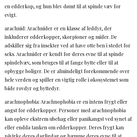
en edderkop, og hun blev dømt til at spinde væv for
evigt.
arachnid: Arachnider er en klasse af leddyr, der
inkluderer edderkopper, skorpioner og mider. De
adskiller sig fra insekter ved at have otte ben i stedet for
seks. Arachnider er kendt for deres evne til at spinde
spindelvæv, som bruges til at fange bytte eller til at
opbygge boliger. De er almindeligt forekommende over
hele verden og spiller en vigtig rolle i økosystemet som
både rovdyr og byttedyr.
arachnophobia: Arachnophobia er en intens frygt eller
angst for edderkopper. Personer med arachnophobia
kan opleve ekstrem ubehag eller panikangst ved synet af
eller endda tanken om edderkopper. Deres frygt kan
påvirke deres dagligdag og hæmme deres evne til at