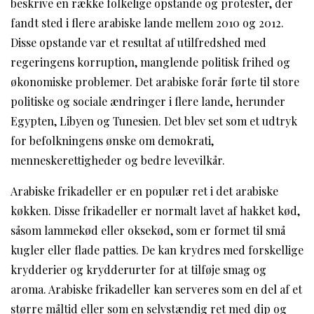
beskrive en række folkelige opstande og protester, der
fandt sted i flere arabiske lande mellem 2010 og 2012.
Disse opstande var et resultat af utilfredshed med
regeringens korruption, manglende politisk frihed og
økonomiske problemer. Det arabiske forår førte til store
politiske og sociale ændringer i flere lande, herunder
Egypten, Libyen og Tunesien. Det blev set som et udtryk
for befolkningens ønske om demokrati,
menneskerettigheder og bedre levevilkår.
Arabiske frikadeller er en populær ret i det arabiske
køkken. Disse frikadeller er normalt lavet af hakket kød,
såsom lammekød eller oksekød, som er formet til små
kugler eller flade patties. De kan krydres med forskellige
krydderier og krydderurter for at tilføje smag og
aroma. Arabiske frikadeller kan serveres som en del af et
større måltid eller som en selvstændig ret med dip og