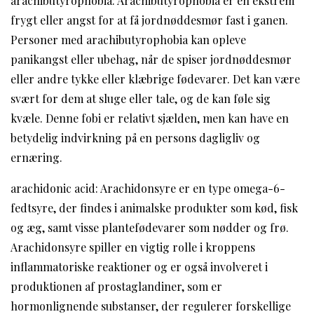
arachibutyrophobia: Arachibutyrophobia er en ekstrem
frygt eller angst for at få jordnøddesmør fast i ganen.
Personer med arachibutyrophobia kan opleve
panikangst eller ubehag, når de spiser jordnøddesmør
eller andre tykke eller klæbrige fødevarer. Det kan være
svært for dem at sluge eller tale, og de kan føle sig
kvæle. Denne fobi er relativt sjælden, men kan have en
betydelig indvirkning på en persons dagligliv og
ernæring.
arachidonic acid: Arachidonsyre er en type omega-6-
fedtsyre, der findes i animalske produkter som kød, fisk
og æg, samt visse plantefødevarer som nødder og frø.
Arachidonsyre spiller en vigtig rolle i kroppens
inflammatoriske reaktioner og er også involveret i
produktionen af prostaglandiner, som er
hormonlignende substanser, der regulerer forskellige