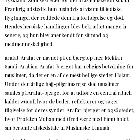
Tyskland. Som sekretær for det brasilianske konsulat i
Frankrig udstedte hun tusindvis af visum til jødiske
flygtninge, der reddede dem fra forfølgelse og død.
Hendes heroiske handlinger blev bekræftet mange år
senere, og hun blev anerkendt for sit mod og
medmenneskelighed.
arafat: Arafat er navnet på en bjergtop nær Mekka i
Saudi-Arabien. Arafat-bjerget har religiøs betydning for
muslimer, da det er en af ​​de mest hellige steder i Islam.
Under den årlige hajj-pilgrimsrejse skal muslimer
samles på Arafat-bjerget for at udføre en central rituel,
kaldet wuquf, hvor de beder, reflekterer og søger
tilgivelse for deres synder. Arafat-bjerget er også stedet,
hvor Profeten Muhammed (fred være med ham) holdt
sin berømte afskedstale til Muslimske Ummah.