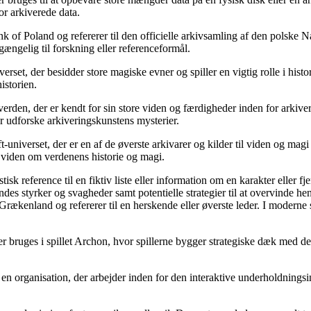
r arkiverede data.
f Poland og refererer til den officielle arkivsamling af den polske Na
gængelig til forskning eller referenceformål.
rset, der besidder store magiske evner og spiller en vigtig rolle i his
istorien.
verden, der er kendt for sin store viden og færdigheder inden for arki
ler udforske arkiveringskunstens mysterier.
erset, der er en af ​​de øverste arkivarer og kilder til viden og magi i 
r viden om verdenens historie og magi.
k reference til en fiktiv liste eller information om en karakter eller fj
des styrker og svagheder samt potentielle strategier til at overvinde he
 Grækenland og refererer til en herskende eller øverste leder. I moder
 der bruges i spillet Archon, hvor spillerne bygger strategiske dæk med
en organisation, der arbejder inden for den interaktive underholdningsin