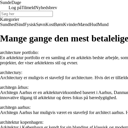
Sunde
Dage
Log på
Tilmeld
Nyhedsbrev
Kategorier
Sundhed
Sind
Fysisk
Søvn
Kost
Børn
Kvinder
Mænd
Hud
Mund
Mange gange den mest betalelige 
architecture portfolio:
En arkitektur portfolio er en samling af en arkitekts bedste arbejde, som
projekter, der viser arkitektens stil og evner.
architectury:
Architectury er muligvis et stavefejl for architecture. Hvis det er tilfældet
architegn århus:
Architegn Aarhus er en arkitekturvirksomhed baseret i Aarhus, Danmark.
innovative tilgang til arkitektur og deres fokus på bæredygtighed.
architegn aarhus:
Architegn Aarhus har muligvis været en stavefejl for architect aarhus. Hv
architektur kopenhagen:
Arkitektur i København er kendt for sin blanding af klassisk og mode