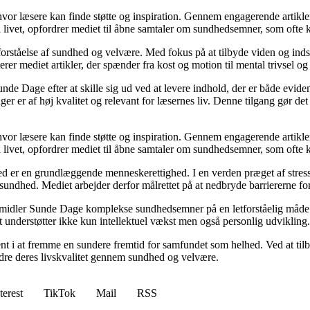
 hvor læsere kan finde støtte og inspiration. Gennem engagerende artikle
 livet, opfordrer mediet til åbne samtaler om sundhedsemner, som ofte 
orståelse af sundhed og velvære. Med fokus på at tilbyde viden og indsig
r mediet artikler, der spænder fra kost og motion til mental trivsel og 
unde Dage efter at skille sig ud ved at levere indhold, der er både evide
r er af høj kvalitet og relevant for læsernes liv. Denne tilgang gør det
 hvor læsere kan finde støtte og inspiration. Gennem engagerende artikle
 livet, opfordrer mediet til åbne samtaler om sundhedsemner, som ofte 
d er en grundlæggende menneskerettighed. I en verden præget af stress
es sundhed. Mediet arbejder derfor målrettet på at nedbryde barriererne f
rmidler Sunde Dage komplekse sundhedsemner på en letforståelig måde. D
t understøtter ikke kun intellektuel vækst men også personlig udvikling.
nt i at fremme en sundere fremtid for samfundet som helhed. Ved at tilb
bedre deres livskvalitet gennem sundhed og velvære.
terest
TikTok
Mail
RSS