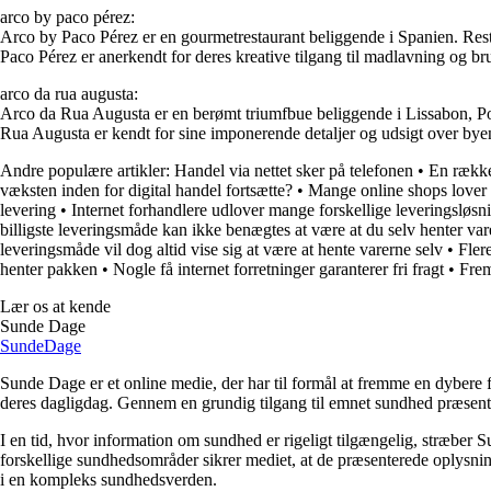
arco by paco pérez:
Arco by Paco Pérez er en gourmetrestaurant beliggende i Spanien. Res
Paco Pérez er anerkendt for deres kreative tilgang til madlavning og bru
arco da rua augusta:
Arco da Rua Augusta er en berømt triumfbue beliggende i Lissabon, Port
Rua Augusta er kendt for sine imponerende detaljer og udsigt over byen, 
Andre populære artikler:
Handel via nettet sker på telefonen
•
En række 
væksten inden for digital handel fortsætte?
•
Mange online shops lover l
levering
•
Internet forhandlere udlover mange forskellige leveringsløsn
billigste leveringsmåde kan ikke benægtes at være at du selv henter var
leveringsmåde vil dog altid vise sig at være at hente varerne selv
•
Fler
henter pakken
•
Nogle få internet forretninger garanterer fri fragt
•
Frem
Lær os at kende
Sunde Dage
Sunde
Dage
Sunde Dage er et online medie, der har til formål at fremme en dybere f
deres dagligdag. Gennem en grundig tilgang til emnet sundhed præsentere
I en tid, hvor information om sundhed er rigeligt tilgængelig, stræber S
forskellige sundhedsområder sikrer mediet, at de præsenterede oplysninge
i en kompleks sundhedsverden.