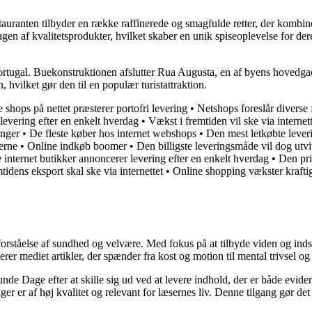
tauranten tilbyder en række raffinerede og smagfulde retter, der komb
gen af kvalitetsprodukter, hvilket skaber en unik spiseoplevelse for der
ugal. Buekonstruktionen afslutter Rua Augusta, en af ​​byens hovedgade
hvilket gør den til en populær turistattraktion.
shops på nettet præsterer portofri levering
•
Netshops foreslår diverse 
evering efter en enkelt hverdag
•
Vækst i fremtiden vil ske via internett
inger
•
De fleste køber hos internet webshops
•
Den mest letkøbte leveri
erne
•
Online indkøb boomer
•
Den billigste leveringsmåde vil dog utv
e internet butikker annoncerer levering efter en enkelt hverdag
•
Den pris
tidens eksport skal ske via internettet
•
Online shopping vækster krafti
orståelse af sundhed og velvære. Med fokus på at tilbyde viden og indsig
r mediet artikler, der spænder fra kost og motion til mental trivsel og 
unde Dage efter at skille sig ud ved at levere indhold, der er både evide
r er af høj kvalitet og relevant for læsernes liv. Denne tilgang gør det