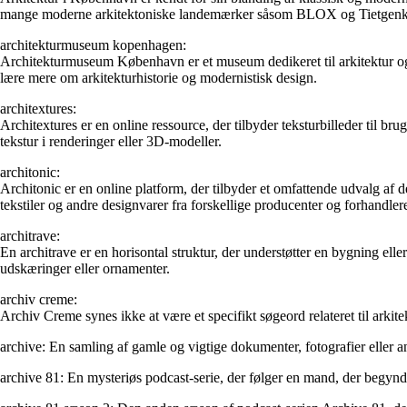
mange moderne arkitektoniske landemærker såsom BLOX og Tietgenkolleg
architekturmuseum kopenhagen:
Architekturmuseum København er et museum dedikeret til arkitektur og d
lære mere om arkitekturhistorie og modernistisk design.
architextures:
Architextures er en online ressource, der tilbyder teksturbilleder til br
tekstur i renderinger eller 3D-modeller.
architonic:
Architonic er en online platform, der tilbyder et omfattende udvalg af d
tekstiler og andre designvarer fra forskellige producenter og forhandler
architrave:
En architrave er en horisontal struktur, der understøtter en bygning ell
udskæringer eller ornamenter.
archiv creme:
Archiv Creme synes ikke at være et specifikt søgeord relateret til arki
archive: En samling af gamle og vigtige dokumenter, fotografier eller an
archive 81: En mysteriøs podcast-serie, der følger en mand, der begynd