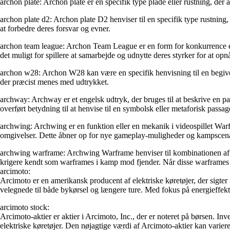
archon plate: Archon plate er en specifik type plade eller rustning, der 
archon plate d2: Archon plate D2 henviser til en specifik type rustning, d
at forbedre deres forsvar og evner.
archon team league: Archon Team League er en form for konkurrence eller
det muligt for spillere at samarbejde og udnytte deres styrker for at opnå
archon w28: Archon W28 kan være en specifik henvisning til en begivenhe
der præcist menes med udtrykket.
archway: Archway er et engelsk udtryk, der bruges til at beskrive en p
overført betydning til at henvise til en symbolsk eller metaforisk passag
archwing: Archwing er en funktion eller en mekanik i videospillet Warfr
omgivelser. Dette åbner op for nye gameplay-muligheder og kampscena
archwing warframe: Archwing Warframe henviser til kombinationen af A
krigere kendt som warframes i kamp mod fjender. Når disse warframes 
arcimoto:
Arcimoto er en amerikansk producent af elektriske køretøjer, der sigter 
velegnede til både bykørsel og længere ture. Med fokus på energieffekti
arcimoto stock:
Arcimoto-aktier er aktier i Arcimoto, Inc., der er noteret på børsen. In
elektriske køretøjer. Den nøjagtige værdi af Arcimoto-aktier kan variere