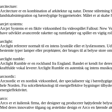
arcitecture:
Arcitecture er en kombination af arkitektur og natur. Denne stilretning b
landskabsintegration og bæredygtige byggemetoder. Målet er at skabe
arcjet systems:
Arcjet Systems er en fiktiv virksomhed fra videospillet Fallout: New Ve
have udviklet avancerede raketter og rumfartøjer og spiller en vigtig rolle
arclight:
Arclight refererer normalt til en intens lysstråle eller et lysfænomen.
bestemte typer lamper eller projektører, der bruges til at belyse store om
arclight rumble:
Arclight Rumble er en rockband fra England. Bandet er kendt for dere
kraftfulde vokal leverer Arclight Rumble en autentisk og intens musiko
arcnordic:
Arcnordic er en nordisk virksomhed, der specialiserer sig i bæredygtig
hele Norden. Fra solcelleteknologi til energieffektive bygninger tilb
energieffektivitet.
arco:
Arco er et italiensk firma, der designer og producerer højtydende belysn
Med deres innovative tilgang og æstetiske design er Arco en førende akt