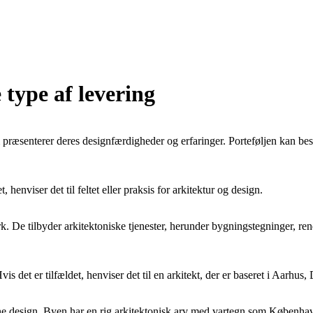
type af levering
 præsenterer deres designfærdigheder og erfaringer. Porteføljen kan bestå
, henviser det til feltet eller praksis for arkitektur og design.
 De tilbyder arkitektoniske tjenester, herunder bygningstegninger, ren
is det er tilfældet, henviser det til en arkitekt, der er baseret i Aarhus
rne design. Byen har en rig arkitektonisk arv med vartegn som Københ