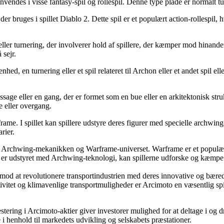
anvendes i visse fantasy-spil og rollespil. Denne type plade er normalt t
er bruges i spillet Diablo 2. Dette spil er et populært action-rollespil, 
 turnering, der involverer hold af spillere, der kæmper mod hinanden i 
 sejr.
d, en turnering eller et spil relateret til Archon eller et andet spil e
assage eller en gang, der er formet som en bue eller en arkitektonisk s
e eller overgang.
ame. I spillet kan spillere udstyre deres figurer med specielle archwin
rier.
rchwing-mekanikken og Warframe-universet. Warframe er et populært sci
er udstyret med Archwing-teknologi, kan spillerne udforske og kæmpe 
mod at revolutionere transportindustrien med deres innovative og bæredyg
vitet og klimavenlige transportmuligheder er Arcimoto en væsentlig spil
vestering i Arcimoto-aktier giver investorer mulighed for at deltage i o
 i henhold til markedets udvikling og selskabets præstationer.