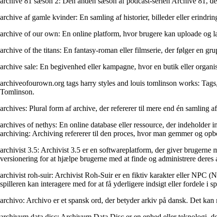
archive 81 sæson 2: Den anden sæson af podcast-serien Archive 81, der 
archive af gamle kvinder: En samling af historier, billeder eller erindri
archive of our own: En online platform, hvor brugere kan uploade og læs
archive of the titans: En fantasy-roman eller filmserie, der følger en 
archive sale: En begivenhed eller kampagne, hvor en butik eller organisa
archiveofourown.org tags harry styles and louis tomlinson works: Tags,
Tomlinson.
archives: Plural form af archive, der refererer til mere end én samling 
archives of nethys: En online database eller ressource, der indeholder i
archiving: Archiving refererer til den proces, hvor man gemmer og opbe
archivist 3.5: Archivist 3.5 er en softwareplatform, der giver brugerne
versionering for at hjælpe brugerne med at finde og administrere deres a
archivist roh-suir: Archivist Roh-Suir er en fiktiv karakter eller NPC (
spilleren kan interagere med for at få yderligere indsigt eller fordele i spi
archivo: Archivo er et spansk ord, der betyder arkiv på dansk. Det kan refe
archivum data disc: Archivum Data Disc er en enhed eller teknologi, d