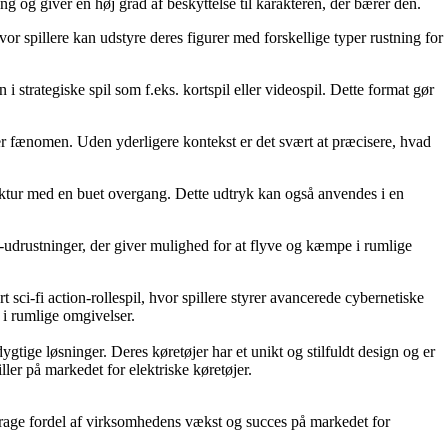
ung og giver en høj grad af beskyttelse til karakteren, der bærer den.
hvor spillere kan udstyre deres figurer med forskellige typer rustning for
strategiske spil som f.eks. kortspil eller videospil. Dette format gør
ller fænomen. Uden yderligere kontekst er det svært at præcisere, hvad
truktur med en buet overgang. Dette udtryk kan også anvendes i en
g-udrustninger, der giver mulighed for at flyve og kæmpe i rumlige
-fi action-rollespil, hvor spillere styrer avancerede cybernetiske
i rumlige omgivelser.
tige løsninger. Deres køretøjer har et unikt og stilfuldt design og er
ler på markedet for elektriske køretøjer.
g drage fordel af virksomhedens vækst og succes på markedet for