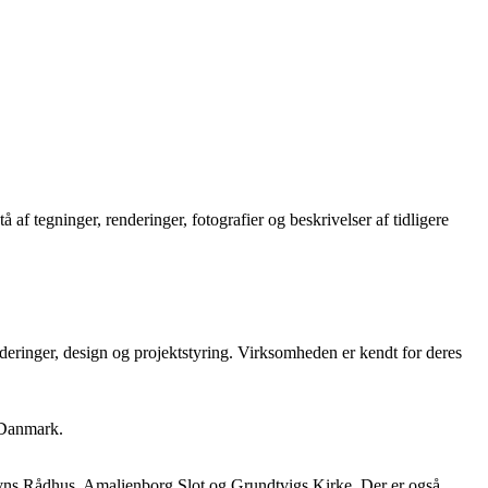
 af tegninger, renderinger, fotografier og beskrivelser af tidligere
deringer, design og projektstyring. Virksomheden er kendt for deres
, Danmark.
avns Rådhus, Amalienborg Slot og Grundtvigs Kirke. Der er også