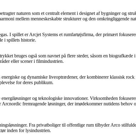
etragter naturen som et centralt element i designet af bygninger og struk
 harmoni mellem menneskeskabte strukturer og den omkringliggende nat
gas. I spillet er Arcjet Systems et rumfartøjsfirma, der primært fokuse
 i spillets historie.
 Udtrykket bruges også som navnet på flere steder, såsom en biografkæde 
råder eller scener i filmindustrien.
s energiske og dynamiske liveoptrædener, der kombinerer klassisk roc
plevelse for deres publikum.
e energiløsninger og teknologiske innovationer. Virksomheden fokuserer 
yder Arcnordic fremragende løsninger, der imødekommer nutidens behov 
ingsløsninger. Fra privatboliger til offentlige rum tilbyder Arco stilful
ør inden for lysindustrien.