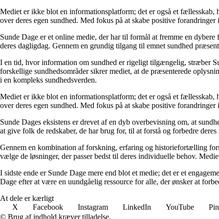
Mediet er ikke blot en informationsplatform; det er også et fællesskab,
over deres egen sundhed. Med fokus på at skabe positive forandringer i
Sunde Dage er et online medie, der har til formål at fremme en dybere f
deres dagligdag. Gennem en grundig tilgang til emnet sundhed præsentere
I en tid, hvor information om sundhed er rigeligt tilgængelig, stræber S
forskellige sundhedsområder sikrer mediet, at de præsenterede oplysninge
i en kompleks sundhedsverden.
Mediet er ikke blot en informationsplatform; det er også et fællesskab,
over deres egen sundhed. Med fokus på at skabe positive forandringer i
Sunde Dages eksistens er drevet af en dyb overbevisning om, at sundhe
at give folk de redskaber, de har brug for, til at forstå og forbedre der
Gennem en kombination af forskning, erfaring og historiefortælling fo
vælge de løsninger, der passer bedst til deres individuelle behov. Medie
I sidste ende er Sunde Dage mere end blot et medie; det er et engageme
Dage efter at være en uundgåelig ressource for alle, der ønsker at for
At dele er kærligt
X
Facebook
Instagram
LinkedIn
YouTube
Pin
© Brug af indhold kræver tilladelse.