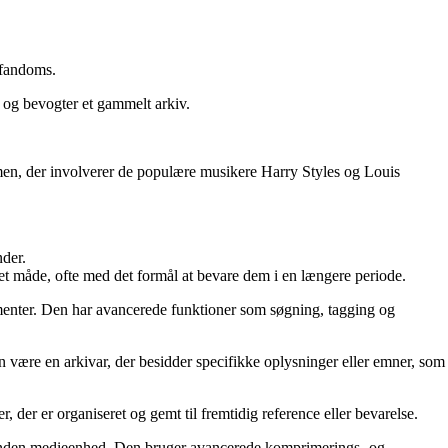
 fandoms.
r og bevogter et gammelt arkiv.
rmen, der involverer de populære musikere Harry Styles og Louis
nder.
ret måde, ofte med det formål at bevare dem i en længere periode.
kumenter. Den har avancerede funktioner som søgning, tagging og
an være en arkivar, der besidder specifikke oplysninger eller emner, som
r, der er organiseret og gemt til fremtidig reference eller bevarelse.
en anden medieenhed. Den bruger avancerede komprimerings- og