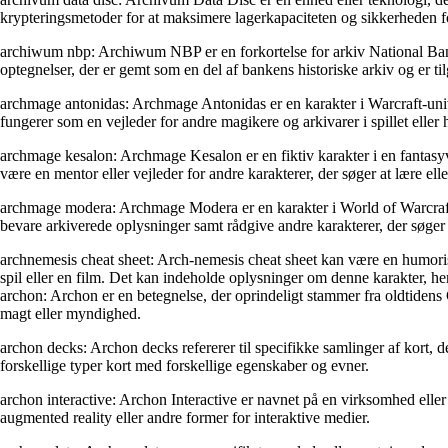
krypteringsmetoder for at maksimere lagerkapaciteten og sikkerheden fo
archiwum nbp: Archiwum NBP er en forkortelse for arkiv National Bank o
optegnelser, der er gemt som en del af bankens historiske arkiv og er til
archmage antonidas: Archmage Antonidas er en karakter i Warcraft-unive
fungerer som en vejleder for andre magikere og arkivarer i spillet eller h
archmage kesalon: Archmage Kesalon er en fiktiv karakter i en fantasy
være en mentor eller vejleder for andre karakterer, der søger at lære el
archmage modera: Archmage Modera er en karakter i World of Warcraft-univ
bevare arkiverede oplysninger samt rådgive andre karakterer, der søge
archnemesis cheat sheet: Arch-nemesis cheat sheet kan være en humoristis
spil eller en film. Det kan indeholde oplysninger om denne karakter, hen
archon: Archon er en betegnelse, der oprindeligt stammer fra oldtidens
magt eller myndighed.
archon decks: Archon decks refererer til specifikke samlinger af kort,
forskellige typer kort med forskellige egenskaber og evner.
archon interactive: Archon Interactive er navnet på en virksomhed eller 
augmented reality eller andre former for interaktive medier.