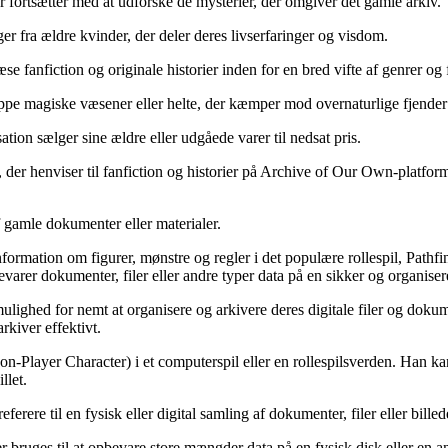
fortsætter med at udforske de mysterier, der omgiver det gamle arkiv.
nger fra ældre kvinder, der deler deres livserfaringer og visdom.
e fanfiction og originale historier inden for en bred vifte af genrer og
gruppe magiske væsener eller helte, der kæmper mod overnaturlige fjende
tion sælger sine ældre eller udgåede varer til nedsat pris.
 der henviser til fanfiction og historier på Archive of Our Own-platfo
af gamle dokumenter eller materialer.
nformation om figurer, mønstre og regler i det populære rollespil, Pathfi
varer dokumenter, filer eller andre typer data på en sikker og organise
 mulighed for nemt at organisere og arkivere deres digitale filer og do
rkiver effektivt.
Non-Player Character) i et computerspil eller en rollespilsverden. Han k
llet.
rere til en fysisk eller digital samling af dokumenter, filer eller billede
er bruges til at opbevare store mængder data på en fysisk disk eller 