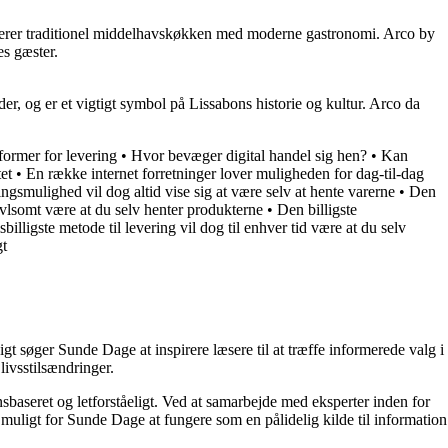
inerer traditionel middelhavskøkken med moderne gastronomi. Arco by
es gæster.
r, og er et vigtigt symbol på Lissabons historie og kultur. Arco da
former for levering
•
Hvor bevæger digital handel sig hen?
•
Kan
et
•
En række internet forretninger lover muligheden for dag-til-dag
ngsmulighed vil dog altid vise sig at være selv at hente varerne
•
Den
ivlsomt være at du selv henter produkterne
•
Den billigste
billigste metode til levering vil dog til enhver tid være at du selv
gt
t søger Sunde Dage at inspirere læsere til at træffe informerede valg i
livsstilsændringer.
nsbaseret og letforståeligt. Ved at samarbejde med eksperter inden for
 muligt for Sunde Dage at fungere som en pålidelig kilde til information