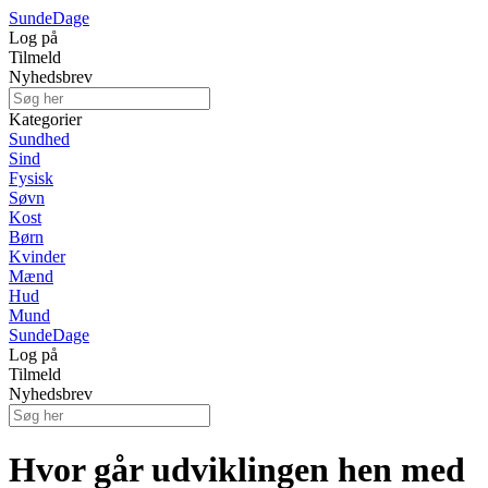
Sunde
Dage
Log på
Tilmeld
Nyhedsbrev
Kategorier
Sundhed
Sind
Fysisk
Søvn
Kost
Børn
Kvinder
Mænd
Hud
Mund
Sunde
Dage
Log på
Tilmeld
Nyhedsbrev
Hvor går udviklingen hen med