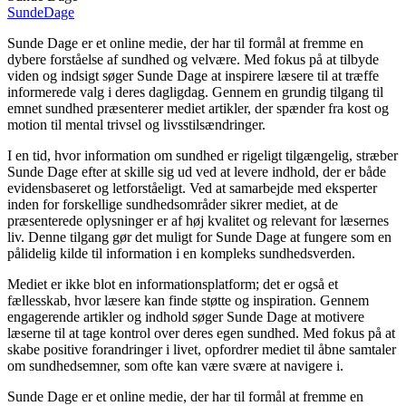
Sunde
Dage
Sunde Dage er et online medie, der har til formål at fremme en
dybere forståelse af sundhed og velvære. Med fokus på at tilbyde
viden og indsigt søger Sunde Dage at inspirere læsere til at træffe
informerede valg i deres dagligdag. Gennem en grundig tilgang til
emnet sundhed præsenterer mediet artikler, der spænder fra kost og
motion til mental trivsel og livsstilsændringer.
I en tid, hvor information om sundhed er rigeligt tilgængelig, stræber
Sunde Dage efter at skille sig ud ved at levere indhold, der er både
evidensbaseret og letforståeligt. Ved at samarbejde med eksperter
inden for forskellige sundhedsområder sikrer mediet, at de
præsenterede oplysninger er af høj kvalitet og relevant for læsernes
liv. Denne tilgang gør det muligt for Sunde Dage at fungere som en
pålidelig kilde til information i en kompleks sundhedsverden.
Mediet er ikke blot en informationsplatform; det er også et
fællesskab, hvor læsere kan finde støtte og inspiration. Gennem
engagerende artikler og indhold søger Sunde Dage at motivere
læserne til at tage kontrol over deres egen sundhed. Med fokus på at
skabe positive forandringer i livet, opfordrer mediet til åbne samtaler
om sundhedsemner, som ofte kan være svære at navigere i.
Sunde Dage er et online medie, der har til formål at fremme en