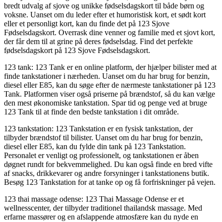
bredt udvalg af sjove og unikke fødselsdagskort til både børn og
voksne. Uanset om du leder efter et humoristisk kort, et sødt kort
eller et personligt kort, kan du finde det på 123 Sjove
Fødselsdagskort. Overrask dine venner og familie med et sjovt kort,
der får dem til at grine på deres fødselsdag. Find det perfekte
fødselsdagskort på 123 Sjove Fødselsdagskort.
123 tank: 123 Tank er en online platform, der hjælper bilister med at
finde tankstationer i nærheden. Uanset om du har brug for benzin,
diesel eller E85, kan du søge efter de nærmeste tankstationer på 123
Tank. Platformen viser også priserne på brændstof, så du kan vælge
den mest økonomiske tankstation. Spar tid og penge ved at bruge
123 Tank til at finde den bedste tankstation i dit område.
123 tankstation: 123 Tankstation er en fysisk tankstation, der
tilbyder brændstof til bilister. Uanset om du har brug for benzin,
diesel eller E85, kan du fylde din tank på 123 Tankstation.
Personalet er venligt og professionelt, og tankstationen er åben
døgnet rundt for bekvemmelighed. Du kan også finde en bred vifte
af snacks, drikkevarer og andre forsyninger i tankstationens butik.
Besøg 123 Tankstation for at tanke op og få forfriskninger på vejen.
123 thai massage odense: 123 Thai Massage Odense er et
wellnesscenter, der tilbyder traditionel thailandsk massage. Med
erfarne massører og en afslappende atmosfære kan du nyde en