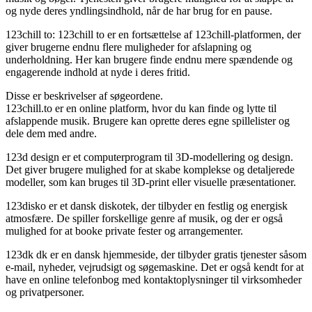
og nyde deres yndlingsindhold, når de har brug for en pause.
123chill to: 123chill to er en fortsættelse af 123chill-platformen, der
giver brugerne endnu flere muligheder for afslapning og
underholdning. Her kan brugere finde endnu mere spændende og
engagerende indhold at nyde i deres fritid.
Disse er beskrivelser af søgeordene.
123chill.to er en online platform, hvor du kan finde og lytte til
afslappende musik. Brugere kan oprette deres egne spillelister og
dele dem med andre.
123d design er et computerprogram til 3D-modellering og design.
Det giver brugere mulighed for at skabe komplekse og detaljerede
modeller, som kan bruges til 3D-print eller visuelle præsentationer.
123disko er et dansk diskotek, der tilbyder en festlig og energisk
atmosfære. De spiller forskellige genre af musik, og der er også
mulighed for at booke private fester og arrangementer.
123dk dk er en dansk hjemmeside, der tilbyder gratis tjenester såsom
e-mail, nyheder, vejrudsigt og søgemaskine. Det er også kendt for at
have en online telefonbog med kontaktoplysninger til virksomheder
og privatpersoner.