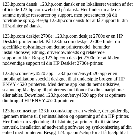
123.hp.com dansk: 123.hp.com dansk er en lokaliseret version af det
officielle 123.hp.com-websted på dansk. Her finder du alle de
samme nyttige ressourcer og support, men præsenteret på dit
foretrukne sprog. Besøg 123.hp.com dansk for at få support til din
HP-printer på dansk.
123.hp.com deskjet 2700e: 123.hp.com deskjet 2700e er en HP
DeskJet-printermodel. På 123.hp.com deskjet 2700e finder du
specifikke oplysninger om denne printermodel, herunder
installationsvejledning, driverdownloads og relaterede
supportartikler. Besøg 123.hp.com deskjet 2700e for at få den
nødvendige support til din HP DeskJet 2700e-printer.
123.hp.com/envy4520 app: 123.hp.com/envy4520 app er en
mobilapplikation specielt designet til at understøtte brugen af HP
ENVY 4520-printeren. Med denne app kan du nemt udskrive,
scanne og få adgang til printerens funktioner fra din smartphone
eller tablet. Download 123.hp.com/envy4520 app for at optimere
din brug af HP ENVY 4520-printeren.
123.hp.com/setup: 123.hp.com/setup er en webside, der guider dig
igennem trinene til fjerninstallation og opsætning af din HP-printer.
Her finder du vejledning til tilslutning af printer til dit trådløse
netværk, installation af nødvendig software og synkronisering af din
enhed med printeren. Besøg 123.hp.com/setup for at få hjælp til at