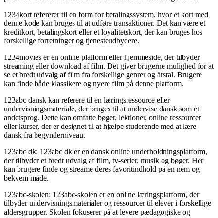
1234kort refererer til en form for betalingssystem, hvor et kort med
denne kode kan bruges til at udføre transaktioner. Det kan være et
kreditkort, betalingskort eller et loyalitetskort, der kan bruges hos
forskellige forretninger og tjenesteudbydere.
1234movies er en online platform eller hjemmeside, der tilbyder
streaming eller download af film. Det giver brugerne mulighed for at
se et bredt udvalg af film fra forskellige genrer og årstal. Brugere
kan finde både klassikere og nyere film på denne platform.
123abc dansk kan referere til en læringsressource eller
undervisningsmateriale, der bruges til at undervise dansk som et
andetsprog. Dette kan omfatte bøger, lektioner, online ressourcer
eller kurser, der er designet til at hjælpe studerende med at lære
dansk fra begynderniveau.
123abc dk: 123abc dk er en dansk online underholdningsplatform,
der tilbyder et bredt udvalg af film, tv-serier, musik og bøger. Her
kan brugere finde og streame deres favoritindhold på en nem og
bekvem måde.
123abc-skolen: 123abc-skolen er en online læringsplatform, der
tilbyder undervisningsmaterialer og ressourcer til elever i forskellige
aldersgrupper. Skolen fokuserer på at levere pædagogiske og