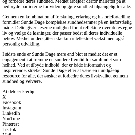
og forbedre deres sundhed. Mediet arbejder derfor målrettet på at
nedbryde barriererne for viden og gøre sundhed tilgængelig for alle.
Gennem en kombination af forskning, erfaring og historiefortælling
formidler Sunde Dage komplekse sundhedsemner på en letforståelig
måde. Dette giver læserne mulighed for at reflektere over deres egne
liv og vælge de løsninger, der passer bedst til deres individuelle
behov. Mediet understøtter ikke kun intellektuel vækst men også
personlig udvikling.
I sidste ende er Sunde Dage mere end blot et medie; det er et
engagement i at fremme en sundere fremtid for samfundet som
helhed. Ved at tilbyde indhold, der er både informativt og
inspirerende, stræber Sunde Dage efter at være en uundgåelig
ressource for alle, der ønsker at forbedre deres livskvalitet gennem
sundhed og velvære.
At dele er kærligt
X
Facebook
Instagram
LinkedIn
YouTube
Pinterest
TikTok
Mail