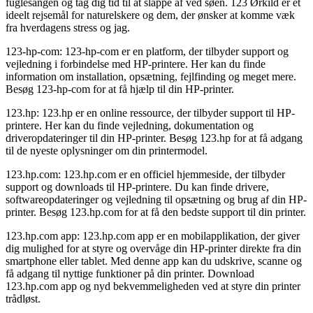
fuglesangen og tag dig tid til at slappe af ved søen. 123 Ørkild er et
ideelt rejsemål for naturelskere og dem, der ønsker at komme væk
fra hverdagens stress og jag.
123-hp-com: 123-hp-com er en platform, der tilbyder support og
vejledning i forbindelse med HP-printere. Her kan du finde
information om installation, opsætning, fejlfinding og meget mere.
Besøg 123-hp-com for at få hjælp til din HP-printer.
123.hp: 123.hp er en online ressource, der tilbyder support til HP-
printere. Her kan du finde vejledning, dokumentation og
driveropdateringer til din HP-printer. Besøg 123.hp for at få adgang
til de nyeste oplysninger om din printermodel.
123.hp.com: 123.hp.com er en officiel hjemmeside, der tilbyder
support og downloads til HP-printere. Du kan finde drivere,
softwareopdateringer og vejledning til opsætning og brug af din HP-
printer. Besøg 123.hp.com for at få den bedste support til din printer.
123.hp.com app: 123.hp.com app er en mobilapplikation, der giver
dig mulighed for at styre og overvåge din HP-printer direkte fra din
smartphone eller tablet. Med denne app kan du udskrive, scanne og
få adgang til nyttige funktioner på din printer. Download
123.hp.com app og nyd bekvemmeligheden ved at styre din printer
trådløst.