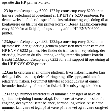
opsætte din HP-printer korrekt.
123.hp.com/setup envy 6200: 123.hp.com/setup envy 6200 er en
trinvise vejledning til opsætning af HP ENVY 6200-printeren. På
denne webside finder du specifikke instruktioner og vejledning til at
konfigurere og tilslutte din printer korrekt. Besøg 123.hp.com/setup
envy 6200 for at få hjælp til opsætning af din HP ENVY 6200-
printer.
123.hp.com/setup envy 6232: 123.hp.com/setup envy 6232 er en
hjemmeside, der guider dig gennem processen med at opsætte din
HP ENVY 6232-printer. Her finder du trin-for-trin-vejledning, der
viser dig, hvordan du tilslutter og konfigurerer din printer korrekt.
Besøg 123.hp.com/setup envy 6232 for at få support til opsætning af
din HP ENVY 6232-printer.
123.nu fiskeforum er en online platform, hvor fiskeentusiaster kan
deltage i diskussioner, dele erfaringer og stille spørgsmål om alt
relateret til fiskeri. Forummet tilbyder et bredt udvalg af emner,
herunder forskellige former for fiskeri, fiskeudstyr og teknikker.
1234 angel number refererer til et nummer, der siges at have en
spirituel betydning i numerologi. Det menes at være en besked fra
englene, der symboliserer balance, harmoni og vækst. At se dette
nummer kan være et tegn på at være på rette vej og at være omgivet