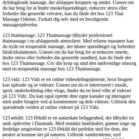
dybdegående massage, der afslapper kroppen og sindet. Uanset om
du har brug for at lindre muskelspændinger, reducere stress eller
forbedre din generelle velvære, kan du finde det hos 123 Thai
Massage Odense. Forkæl dig selv med en beroligende
massageoplevelse.
123 thaimassage: 123 Thaimassage tilbyder professionel
thaimassage i en afslappende atmosfære. Med erfarne massører kan
du nyde en terapeutisk massage, der løsner spændinger og forbedrer
blodcirkulationen. Uanset om du har brug for at reducere smerte,
lindre stress eller forbedre din generelle sundhed, kan du finde det
hos 123 Thaimassage. Giv din krop og sind den nødvendige omsorg
med en terapeutisk massage hos 123 Thaimassage.
123 vidz: 123 Vidz er en online videodelingstjeneste, hvor brugere
kan uploade og se videoer. Uanset om du er interesseret i musik,
sport, underholdning eller vlogs, finder du en bred vifte af videoer
på 123 Vidz. Du kan også oprette dine egne kanaler og interagere
med andre brugere ved at kommentere og dele videoer. Udforsk den
spændende verden af online videoer på 123 Vidz.
123 ørkild: 123 Ørkild er en naturskøn beliggenhed, der tilbyder en
unik oplevelse i Danmark. Med smukke landskaber, grønne enge og
fredelige omgivelser er 123 Ørkild det perfekte sted for dem, der
ønsker at komme tæt på naturen. Udforsk vandrestierne, nyd