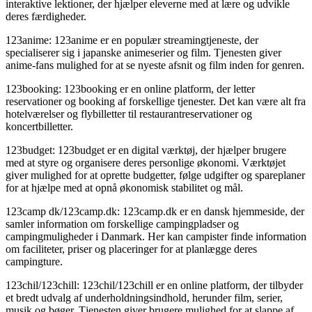
interaktive lektioner, der hjælper eleverne med at lære og udvikle
deres færdigheder.
123anime: 123anime er en populær streamingtjeneste, der
specialiserer sig i japanske animeserier og film. Tjenesten giver
anime-fans mulighed for at se nyeste afsnit og film inden for genren.
123booking: 123booking er en online platform, der letter
reservationer og booking af forskellige tjenester. Det kan være alt fra
hotelværelser og flybilletter til restaurantreservationer og
koncertbilletter.
123budget: 123budget er en digital værktøj, der hjælper brugere
med at styre og organisere deres personlige økonomi. Værktøjet
giver mulighed for at oprette budgetter, følge udgifter og spareplaner
for at hjælpe med at opnå økonomisk stabilitet og mål.
123camp dk/123camp.dk: 123camp.dk er en dansk hjemmeside, der
samler information om forskellige campingpladser og
campingmuligheder i Danmark. Her kan campister finde information
om faciliteter, priser og placeringer for at planlægge deres
campingture.
123chil/123chill: 123chil/123chill er en online platform, der tilbyder
et bredt udvalg af underholdningsindhold, herunder film, serier,
musik og bøger. Tjenesten giver brugere mulighed for at slappe af