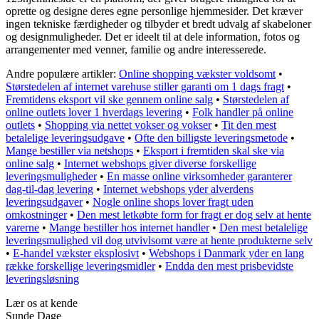
oprette og designe deres egne personlige hjemmesider. Det kræver
ingen tekniske færdigheder og tilbyder et bredt udvalg af skabeloner
og designmuligheder. Det er ideelt til at dele information, fotos og
arrangementer med venner, familie og andre interesserede.
Andre populære artikler:
Online shopping vækster voldsomt
•
Størstedelen af internet varehuse stiller garanti om 1 dags fragt
•
Fremtidens eksport vil ske gennem online salg
•
Størstedelen af
online outlets lover 1 hverdags levering
•
Folk handler på online
outlets
•
Shopping via nettet vokser og vokser
•
Tit den mest
betalelige leveringsudgave
•
Ofte den billigste leveringsmetode
•
Mange bestiller via netshops
•
Eksport i fremtiden skal ske via
online salg
•
Internet webshops giver diverse forskellige
leveringsmuligheder
•
En masse online virksomheder garanterer
dag-til-dag levering
•
Internet webshops yder alverdens
leveringsudgaver
•
Nogle online shops lover fragt uden
omkostninger
•
Den mest letkøbte form for fragt er dog selv at hente
varerne
•
Mange bestiller hos internet handler
•
Den mest betalelige
leveringsmulighed vil dog utvivlsomt være at hente produkterne selv
•
E-handel vækster eksplosivt
•
Webshops i Danmark yder en lang
række forskellige leveringsmidler
•
Endda den mest prisbevidste
leveringsløsning
Lær os at kende
Sunde Dage