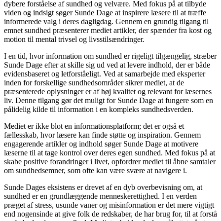
dybere forståelse af sundhed og velvære. Med fokus på at tilbyde
viden og indsigt søger Sunde Dage at inspirere læsere til at træffe
informerede valg i deres dagligdag. Gennem en grundig tilgang til
emnet sundhed præsenterer mediet artikler, der spænder fra kost og
motion til mental trivsel og livsstilsændringer.
I en tid, hvor information om sundhed er rigeligt tilgængelig, stræber
Sunde Dage efter at skille sig ud ved at levere indhold, der er både
evidensbaseret og letforståeligt. Ved at samarbejde med eksperter
inden for forskellige sundhedsområder sikrer mediet, at de
præsenterede oplysninger er af høj kvalitet og relevant for læsernes
liv. Denne tilgang gør det muligt for Sunde Dage at fungere som en
pålidelig kilde til information i en kompleks sundhedsverden.
Mediet er ikke blot en informationsplatform; det er også et
fællesskab, hvor læsere kan finde støtte og inspiration. Gennem
engagerende artikler og indhold søger Sunde Dage at motivere
læserne til at tage kontrol over deres egen sundhed. Med fokus på at
skabe positive forandringer i livet, opfordrer mediet til åbne samtaler
om sundhedsemner, som ofte kan være svære at navigere i.
Sunde Dages eksistens er drevet af en dyb overbevisning om, at
sundhed er en grundlæggende menneskerettighed. I en verden
præget af stress, usunde vaner og misinformation er det mere vigtigt
end nogensinde at give folk de redskaber, de har brug for, til at forstå