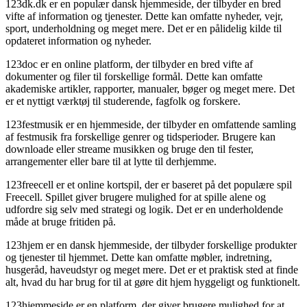
123dk.dk er en populær dansk hjemmeside, der tilbyder en bred
vifte af information og tjenester. Dette kan omfatte nyheder, vejr,
sport, underholdning og meget mere. Det er en pålidelig kilde til
opdateret information og nyheder.
123doc er en online platform, der tilbyder en bred vifte af
dokumenter og filer til forskellige formål. Dette kan omfatte
akademiske artikler, rapporter, manualer, bøger og meget mere. Det
er et nyttigt værktøj til studerende, fagfolk og forskere.
123festmusik er en hjemmeside, der tilbyder en omfattende samling
af festmusik fra forskellige genrer og tidsperioder. Brugere kan
downloade eller streame musikken og bruge den til fester,
arrangementer eller bare til at lytte til derhjemme.
123freecell er et online kortspil, der er baseret på det populære spil
Freecell. Spillet giver brugere mulighed for at spille alene og
udfordre sig selv med strategi og logik. Det er en underholdende
måde at bruge fritiden på.
123hjem er en dansk hjemmeside, der tilbyder forskellige produkter
og tjenester til hjemmet. Dette kan omfatte møbler, indretning,
husgeråd, haveudstyr og meget mere. Det er et praktisk sted at finde
alt, hvad du har brug for til at gøre dit hjem hyggeligt og funktionelt.
123hjemmeside er en platform, der giver brugere mulighed for at