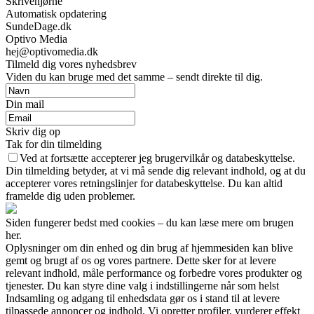
Skrivehjørne
Automatisk opdatering
SundeDage.dk
Optivo Media
hej@optivomedia.dk
Tilmeld dig vores nyhedsbrev
Viden du kan bruge med det samme – sendt direkte til dig.
Din mail
Skriv dig op
Tak for din tilmelding
Ved at fortsætte accepterer jeg brugervilkår og databeskyttelse.
Din tilmelding betyder, at vi må sende dig relevant indhold, og at du
accepterer vores retningslinjer for databeskyttelse. Du kan altid
framelde dig uden problemer.
Siden fungerer bedst med cookies – du kan læse mere om brugen
her.
Oplysninger om din enhed og din brug af hjemmesiden kan blive
gemt og brugt af os og vores partnere. Dette sker for at levere
relevant indhold, måle performance og forbedre vores produkter og
tjenester. Du kan styre dine valg i indstillingerne når som helst
Indsamling og adgang til enhedsdata gør os i stand til at levere
tilpassede annoncer og indhold. Vi opretter profiler, vurderer effekt