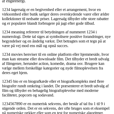
af engleenergi.
1234 lagersalg er en begivenhed eller et arrangement, hvor en
virksomhed eller butik sælger deres overskydende varer eller ældre
kollektioner til nedsatte priser. Lagersalg tilbyder ofte store rabatter
og er populære blandt forbrugere på jagt efter gode tilbud.
1234 meaning refererer til betydningen af nummeret 1234 i
numerologi. Dette tal siges at symbolisere positive forandringer, nye
begyndelser og en åndelig vækst. Det betragtes som et tegn på at
være på vej mod ens mål og opnå succes.
1234 movies henviser til en online platform eller hjemmeside, hvor
man kan streame eller downloade film. Det tilbyder et bredt udvalg
af filmgenre, herunder action, komedie, drama osv. Brugere kan
vælge mellem forskellige kategorier og nyde filmoplevelsen fra
deres eget hjem.
12345 bio er en biografkæde eller et biografkompleks med flere
biografer rundt omkring i landet. De præsenterer et bredt udvalg af
film og tilbyder en behagelig biografoplevelse med moderne
faciliteter, popcorn og sodavand.
1234567890 er en numerisk sekvens, der består af tal fra 1 til 9 i
stigende orden. Det er en sekvens, der ofte bruges som et eksempel
på numeriske rækker eller som en test for numeriske algoritmer.