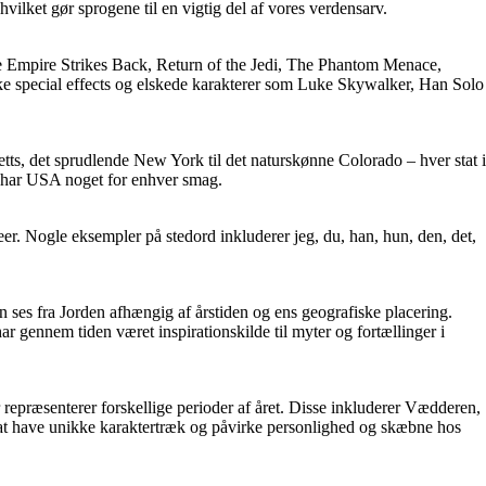
ilket gør sprogene til en vigtig del af vores verdensarv.
The Empire Strikes Back, Return of the Jedi, The Phantom Menace,
ske special effects og elskede karakterer som Luke Skywalker, Han Solo
etts, det sprudlende New York til det naturskønne Colorado – hver stat i
er, har USA noget for enhver smag.
 ideer. Nogle eksempler på stedord inkluderer jeg, du, han, hun, den, det,
n ses fra Jorden afhængig af årstiden og ens geografiske placering.
r gennem tiden været inspirationskilde til myter og fortællinger i
er repræsenterer forskellige perioder af året. Disse inkluderer Vædderen,
at have unikke karaktertræk og påvirke personlighed og skæbne hos