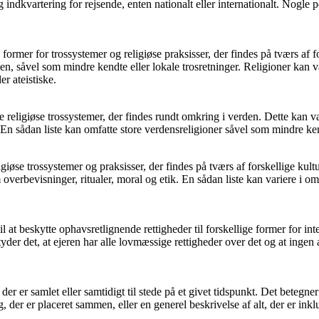
og indkvartering for rejsende, enten nationalt eller internationalt. Nog
le former for trossystemer og religiøse praksisser, der findes på tværs af
såvel som mindre kendte eller lokale trosretninger. Religioner kan var
r ateistiske.
 alle religiøse trossystemer, der findes rundt omkring i verden. Dette kan
En sådan liste kan omfatte store verdensreligioner såvel som mindre kend
religiøse trossystemer og praksisser, der findes på tværs af forskellige k
 overbevisninger, ritualer, moral og etik. En sådan liste kan variere i o
l at beskytte ophavsretlignende rettigheder til forskellige former for inte
yder det, at ejeren har alle lovmæssige rettigheder over det og at ingen
r er samlet eller samtidigt til stede på et givet tidspunkt. Det betegner 
 der er placeret sammen, eller en generel beskrivelse af alt, der er inklu