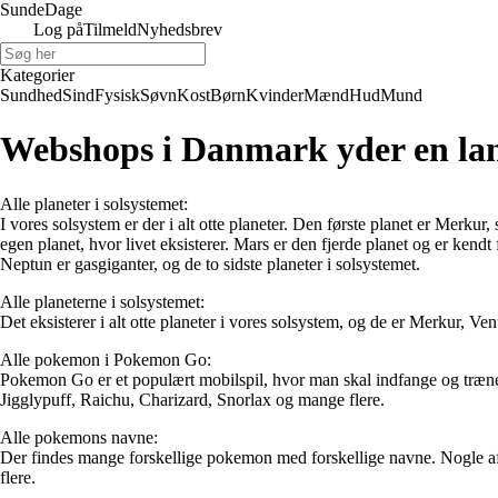
Sunde
Dage
Log på
Tilmeld
Nyhedsbrev
Kategorier
Sundhed
Sind
Fysisk
Søvn
Kost
Børn
Kvinder
Mænd
Hud
Mund
Webshops i Danmark yder en lang
Alle planeter i solsystemet:
I vores solsystem er der i alt otte planeter. Den første planet er Merku
egen planet, hvor livet eksisterer. Mars er den fjerde planet og er kend
Neptun er gasgiganter, og de to sidste planeter i solsystemet.
Alle planeterne i solsystemet:
Det eksisterer i alt otte planeter i vores solsystem, og de er Merkur, V
Alle pokemon i Pokemon Go:
Pokemon Go er et populært mobilspil, hvor man skal indfange og træne f
Jigglypuff, Raichu, Charizard, Snorlax og mange flere.
Alle pokemons navne:
Der findes mange forskellige pokemon med forskellige navne. Nogle 
flere.