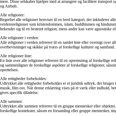
mere. Disse selskaber hjælper med at arrangere og facilitere transport 
og Airbnb.
Alle religioner:
Begrebet alle religioner henviser til en bred kategori, der inkluderer al
verdensreligioner som kristendommen, islam, buddhismen og hinduismen, 
bekender sig til en bestemt religion, mens andre kan være agnostiske elle
Alle religioner i verden:
Alle religioner i verden refererer til en samlet liste eller oversigt over
overbevisninger og skikke på tværs af forskellige kulturer og samfund. 
Alle religioner liste:
En liste over alle religioner refererer til en opremsning af forskellige 
og sammenligner de forskellige aspekter af forskellige religioner, såsom
oprettelsen.
Alle rettigheder forbeholdes:
Udtrykket alle rettigheder forbeholdes er et juridisk udtryk, der bruges ti
musik, film osv. Når denne erklæring vises på et værk eller indhold, bet
gives specifik tilladelse.
Alle sammen:
Udtrykket alle sammen refererer til en gruppe mennesker eller objekter, de
forskellige kontekster, såsom en forsamling eller gruppe mennesker, ting,