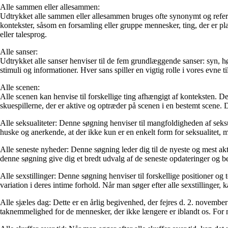
Alle sammen eller allesammen:
Udtrykket alle sammen eller allesammen bruges ofte synonymt og refererer
kontekster, såsom en forsamling eller gruppe mennesker, ting, der er pl
eller talesprog.
Alle sanser:
Udtrykket alle sanser henviser til de fem grundlæggende sanser: syn, hø
stimuli og informationer. Hver sans spiller en vigtig rolle i vores evne t
Alle scenen:
Alle scenen kan henvise til forskellige ting afhængigt af konteksten. Det
skuespillerne, der er aktive og optræder på scenen i en bestemt scene. Det
Alle seksualiteter: Denne søgning henviser til mangfoldigheden af seksue
huske og anerkende, at der ikke kun er en enkelt form for seksualitet, 
Alle seneste nyheder: Denne søgning leder dig til de nyeste og mest aktue
denne søgning give dig et bredt udvalg af de seneste opdateringer og b
Alle sexstillinger: Denne søgning henviser til forskellige positioner og 
variation i deres intime forhold. Når man søger efter alle sexstillinger
Alle sjæles dag: Dette er en årlig begivenhed, der fejres d. 2. november
taknemmelighed for de mennesker, der ikke længere er iblandt os. For ma