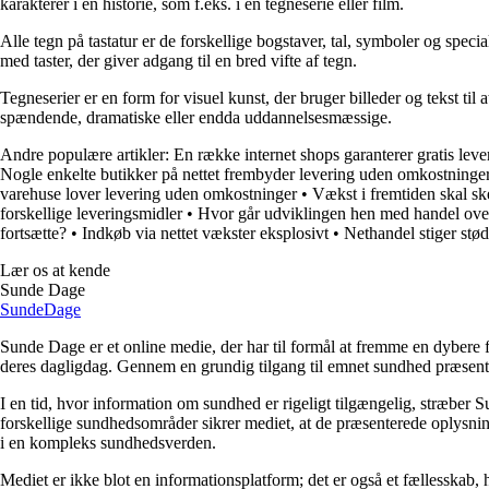
karakterer i en historie, som f.eks. i en tegneserie eller film.
Alle tegn på tastatur er de forskellige bogstaver, tal, symboler og speci
med taster, der giver adgang til en bred vifte af tegn.
Tegneserier er en form for visuel kunst, der bruger billeder og tekst til
spændende, dramatiske eller endda uddannelsesmæssige.
Andre populære artikler:
En række internet shops garanterer gratis leve
Nogle enkelte butikker på nettet frembyder levering uden omkostninge
varehuse lover levering uden omkostninger
•
Vækst i fremtiden skal sk
forskellige leveringsmidler
•
Hvor går udviklingen hen med handel over
fortsætte?
•
Indkøb via nettet vækster eksplosivt
•
Nethandel stiger stød
Lær os at kende
Sunde Dage
Sunde
Dage
Sunde Dage er et online medie, der har til formål at fremme en dybere f
deres dagligdag. Gennem en grundig tilgang til emnet sundhed præsentere
I en tid, hvor information om sundhed er rigeligt tilgængelig, stræber S
forskellige sundhedsområder sikrer mediet, at de præsenterede oplysninge
i en kompleks sundhedsverden.
Mediet er ikke blot en informationsplatform; det er også et fællesskab,