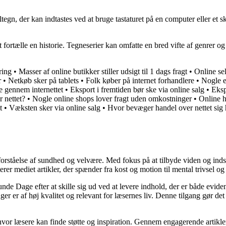
altegn, der kan indtastes ved at bruge tastaturet på en computer eller et
 at fortælle en historie. Tegneserier kan omfatte en bred vifte af genrer 
ring
•
Masser af online butikker stiller udsigt til 1 dags fragt
•
Online se
r
•
Netkøb sker på tablets
•
Folk køber på internet forhandlere
•
Nogle e
e gennem internettet
•
Eksport i fremtiden bør ske via online salg
•
Eksp
 nettet?
•
Nogle online shops lover fragt uden omkostninger
•
Online h
t
•
Væksten sker via online salg
•
Hvor bevæger handel over nettet sig
orståelse af sundhed og velvære. Med fokus på at tilbyde viden og indsig
r mediet artikler, der spænder fra kost og motion til mental trivsel og 
unde Dage efter at skille sig ud ved at levere indhold, der er både evide
r er af høj kvalitet og relevant for læsernes liv. Denne tilgang gør det
 hvor læsere kan finde støtte og inspiration. Gennem engagerende artikle