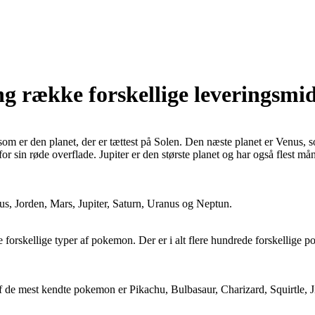
 række forskellige leveringsmid
r, som er den planet, der er tættest på Solen. Den næste planet er Venus
t for sin røde overflade. Jupiter er den største planet og har også flest
enus, Jorden, Mars, Jupiter, Saturn, Uranus og Neptun.
orskellige typer af pokemon. Der er i alt flere hundrede forskellige p
af de mest kendte pokemon er Pikachu, Bulbasaur, Charizard, Squirtl