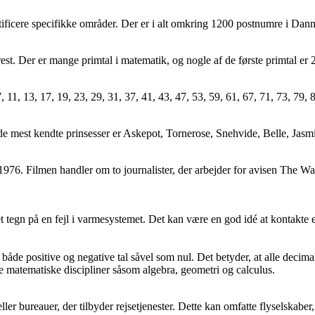
ntificere specifikke områder. Der er i alt omkring 1200 postnumre i Dan
est. Der er mange primtal i matematik, og nogle af de første primtal er 2,
5, 7, 11, 13, 17, 19, 23, 29, 31, 37, 41, 43, 47, 53, 59, 61, 67, 71, 73, 79,
 de mest kendte prinsesser er Askepot, Tornerose, Snehvide, Belle, Jasm
1976. Filmen handler om to journalister, der arbejder for avisen The Wa
et tegn på en fejl i varmesystemet. Det kan være en god idé at kontakte en
både positive og negative tal såvel som nul. Det betyder, at alle decima
nge matematiske discipliner såsom algebra, geometri og calculus.
 eller bureauer, der tilbyder rejsetjenester. Dette kan omfatte flyselskab