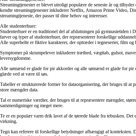
Streamingtjenester er blevet utroligt populære de seneste år og tilbyder
kendte streamingtjenester inkluderer Netflix, Amazon Prime Video, Di
streamingtjeneste, der passer til dine behov og interesser.
Alle studenterhuer:
Studenterhuer er en traditionel del af afslutningen på gymnasietiden i 
farver og typer af studenterhuer, der repræsenterer forskellige uddan
Alle superhelte er fiktive karakterer, der optræder i tegneserier, film 
Symptomer på skrumpelever inkluderer træthed, vægttab, gulsot, mavesm
leversygdomme.
Alle sømænd er glade for pir akkorder og alle sømænd er glade for pir
glæde ved at være til søs.
Tabeller er strukturerede former for dataorganisering, der bruges til a
store mængder data.
Tal er numeriske værdier, der bruges til at repræsentere mængder, størr
sammenligninger og meget mere.
Te er en populær varm drik lavet af de tørrede blade fra tebusken. Det 
virkning.
Tegn kan referere til forskellige betydninger afhængigt af konteksten. De