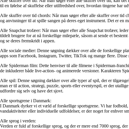
Alle skuffer over tid: Når man søger efter alle skuffer over tid, kan det
til en følelse af skuffelse eller utilfredshed over, hvordan tingene ha
Alle skuffer over tid chords: Når man søger efter alle skuffer over tid c
og anvisninger til at spille sangen på deres eget instrument. Det er en m
Alle Snapchat trofæer: Når man søger efter alle Snapchat trofæer, leder
tildelt brugere for at nå forskellige milepæle, såsom at sende et beste
og se deres fremskridt i appen.
Alle sociale medier: Denne søgning dækker over alle de forskellige pl
apps som Facebook, Instagram, Twitter, TikTok og mange flere. Disse me
Alle Spiderman film: Dette henviser til alle filmene i Spiderman-franch
de inkluderer både live-action- og animerede versioner. Karakteren Sp
Alle spil: Denne søgning dækker over alle typer af spil, der er tilgæng
man er til action, strategi, puzzle, sports eller eventyrspil, er der uta
udfordre sig selv og have det sjovt.
Alle sportsgrene i Danmark:
I Danmark dyrker vi et væld af forskellige sportsgrene. Vi har fodbold, 
vandaktiviteter eller individuelle udfoldelser, er der noget for enhver s
Alle sprog i verden:
Verden er fuld af forskellige sprog, og der er mere end 7000 sprog, der