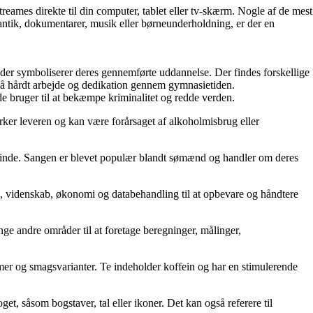
treames direkte til din computer, tablet eller tv-skærm. Nogle af de mest
tik, dokumentarer, musik eller børneunderholdning, er der en
, der symboliserer deres gennemførte uddannelse. Der findes forskellige
 på hårdt arbejde og dedikation gennem gymnasietiden.
 de bruger til at bekæmpe kriminalitet og redde verden.
ker leveren og kan være forårsaget af alkoholmisbrug eller
teminde. Sangen er blevet populær blandt sømænd og handler om deres
ik, videnskab, økonomi og databehandling til at opbevare og håndtere
nge andre områder til at foretage beregninger, målinger,
ormer og smagsvarianter. Te indeholder koffein og har en stimulerende
et, såsom bogstaver, tal eller ikoner. Det kan også referere til