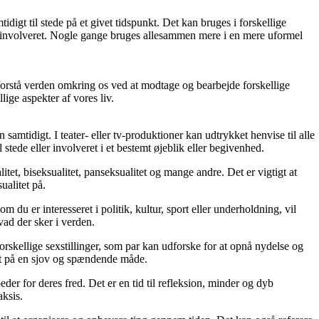
digt til stede på et givet tidspunkt. Det kan bruges i forskellige
ler involveret. Nogle gange bruges allesammen mere i en mere uformel
 forstå verden omkring os ved at modtage og bearbejde forskellige
lige aspekter af vores liv.
samtidigt. I teater- eller tv-produktioner kan udtrykket henvise til alle
 stede eller involveret i et bestemt øjeblik eller begivenhed.
tet, biseksualitet, panseksualitet og mange andre. Det er vigtigt at
ualitet på.
 du er interesseret i politik, kultur, sport eller underholdning, vil
ad der sker i verden.
forskellige sexstillinger, som par kan udforske for at opnå nydelse og
itet på en sjov og spændende måde.
der for deres fred. Det er en tid til refleksion, minder og dyb
aksis.