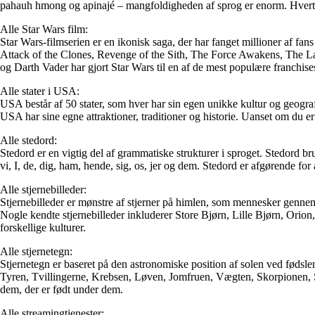
pahauh hmong og apinajé – mangfoldigheden af sprog er enorm. Hvert spr
Alle Star Wars film:
Star Wars-filmserien er en ikonisk saga, der har fanget millioner af 
Attack of the Clones, Revenge of the Sith, The Force Awakens, The Las
og Darth Vader har gjort Star Wars til en af de mest populære franchises
Alle stater i USA:
USA består af 50 stater, som hver har sin egen unikke kultur og geograf
USA har sine egne attraktioner, traditioner og historie. Uanset om du er
Alle stedord:
Stedord er en vigtig del af grammatiske strukturer i sproget. Stedord brug
vi, I, de, dig, ham, hende, sig, os, jer og dem. Stedord er afgørende f
Alle stjernebilleder:
Stjernebilleder er mønstre af stjerner på himlen, som mennesker gennem 
Nogle kendte stjernebilleder inkluderer Store Bjørn, Lille Bjørn, Orion,
forskellige kulturer.
Alle stjernetegn:
Stjernetegn er baseret på den astronomiske position af solen ved fødslen 
Tyren, Tvillingerne, Krebsen, Løven, Jomfruen, Vægten, Skorpionen, 
dem, der er født under dem.
Alle streamingtjenester: