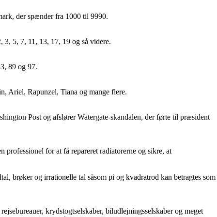
mark, der spænder fra 1000 til 9990.
 3, 5, 7, 11, 13, 17, 19 og så videre.
 83, 89 og 97.
in, Ariel, Rapunzel, Tiana og mange flere.
shington Post og afslører Watergate-skandalen, der førte til præsident
 professionel for at få repareret radiatorerne og sikre, at
ltal, brøker og irrationelle tal såsom pi og kvadratrod kan betragtes som
er, rejsebureauer, krydstogtselskaber, biludlejningsselskaber og meget