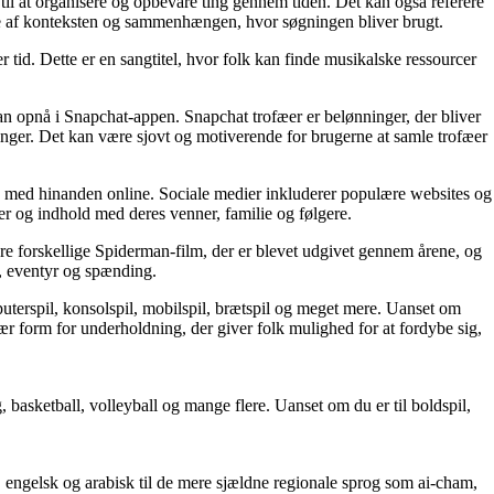
es til at organisere og opbevare ting gennem tiden. Det kan også referere
hænge af konteksten og sammenhængen, hvor søgningen bliver brugt.
r tid. Dette er en sangtitel, hvor folk kan finde musikalske ressourcer
kan opnå i Snapchat-appen. Snapchat trofæer er belønninger, der bliver
ringer. Det kan være sjovt og motiverende for brugerne at samle trofæer
re med hinanden online. Sociale medier inkluderer populære websites og
er og indhold med deres venner, familie og følgere.
ere forskellige Spiderman-film, der er blevet udgivet gennem årene, og
n, eventyr og spænding.
puterspil, konsolspil, mobilspil, brætspil og meget mere. Uanset om
pulær form for underholdning, der giver folk mulighed for at fordybe sig,
 basketball, volleyball og mange flere. Uanset om du er til boldspil,
, engelsk og arabisk til de mere sjældne regionale sprog som ai-cham,