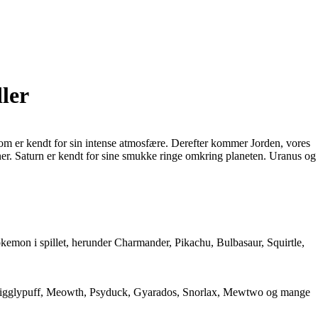
ler
, som er kendt for sin intense atmosfære. Derefter kommer Jorden, vores
 måner. Saturn er kendt for sine smukke ringe omkring planeten. Uranus og
okemon i spillet, herunder Charmander, Pikachu, Bulbasaur, Squirtle,
e, Jigglypuff, Meowth, Psyduck, Gyarados, Snorlax, Mewtwo og mange