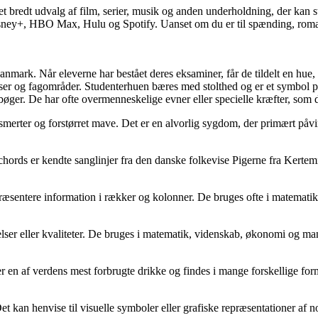
 et bredt udvalg af film, serier, musik og anden underholdning, der kan s
sney+, HBO Max, Hulu og Spotify. Uanset om du er til spænding, roman
Danmark. Når eleverne har bestået deres eksaminer, får de tildelt en hue
nelser og fagområder. Studenterhuen bæres med stolthed og er et symbol
og bøger. De har ofte overmenneskelige evner eller specielle kræfter, som
erter og forstørret mave. Det er en alvorlig sygdom, der primært påvir
 chords er kendte sanglinjer fra den danske folkevise Pigerne fra Ker
t præsentere information i rækker og kolonner. De bruges ofte i matemat
elser eller kvaliteter. De bruges i matematik, videnskab, økonomi og ma
er en af ​​verdens mest forbrugte drikke og findes i mange forskellige f
t kan henvise til visuelle symboler eller grafiske repræsentationer af nog