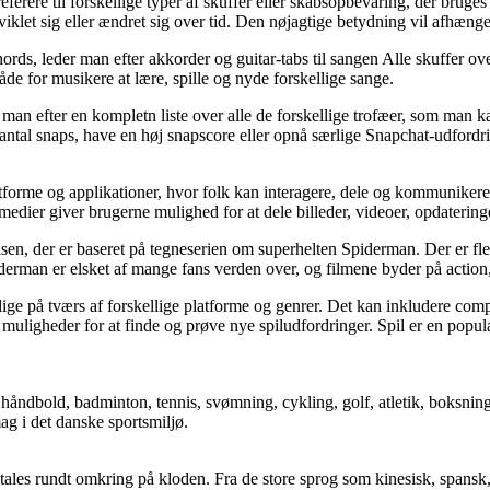
 referere til forskellige typer af skuffer eller skabsopbevaring, der brug
r udviklet sig eller ændret sig over tid. Den nøjagtige betydning vil af
hords, leder man efter akkorder og guitar-tabs til sangen Alle skuffer ove
åde for musikere at lære, spille og nyde forskellige sange.
 man efter en kompletn liste over alle de forskellige trofæer, som man 
mt antal snaps, have en høj snapscore eller opnå særlige Snapchat-udford
atforme og applikationer, hvor folk kan interagere, dele og kommunike
dier giver brugerne mulighed for at dele billeder, videoer, opdatering
isen, der er baseret på tegneserien om superhelten Spiderman. Der er fl
iderman er elsket af mange fans verden over, og filmene byder på actio
elige på tværs af forskellige platforme og genrer. Det kan inkludere com
llige muligheder for at finde og prøve nye spiludfordringer. Spil er en po
håndbold, badminton, tennis, svømning, cykling, golf, atletik, boksning,
mag i det danske sportsmiljø.
 tales rundt omkring på kloden. Fra de store sprog som kinesisk, spansk