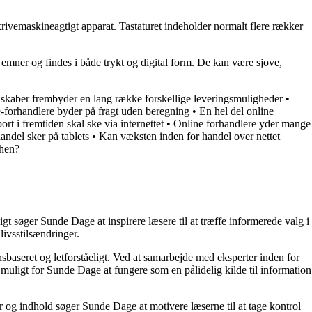
 skrivemaskineagtigt apparat. Tastaturet indeholder normalt flere rækker
og emner og findes i både trykt og digital form. De kan være sjove,
lskaber frembyder en lang række forskellige leveringsmuligheder
•
-forhandlere byder på fragt uden beregning
•
En hel del online
ort i fremtiden skal ske via internettet
•
Online forhandlere yder mange
andel sker på tablets
•
Kan væksten inden for handel over nettet
 hen?
t søger Sunde Dage at inspirere læsere til at træffe informerede valg i
livsstilsændringer.
nsbaseret og letforståeligt. Ved at samarbejde med eksperter inden for
 muligt for Sunde Dage at fungere som en pålidelig kilde til information
r og indhold søger Sunde Dage at motivere læserne til at tage kontrol