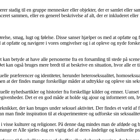
 stadig til en gruppe mennesker eller objekter, der er samlet eller samti
aceret sammen, eller en generel beskrivelse af alt, der er inkluderet el
relse, smag, lugt og følelse. Disse sanser hjælper os med at opfatte og
il at opfatte og navigere i vores omgivelser og i at opleve og nyde forskel
 kan betyde at have alle personerne fra en forsamling til stede på scenen 
 kan også bruges mere bredt til at beskrive en situation, hvor alle er til
lle præferencer og identiteter, herunder heteroseksualitet, homoseksuali
men at der findes mange forskellige måder at udtrykke og opleve sin seks
lle nyhedsartikler og historier fra forskellige kilder og emner. Uanset om
egivenheder. Det er en god måde at holde sig ajour og informeret om, hv
teknikker, der kan bruges under seksuel aktivitet. Der findes et væld af 
, kan man finde inspiration til at eksperimentere og udforske sin seksual
 i visse kulturer og religioner. På denne dag mindes man de afdøde og be
nge er Alle sjæles dag en vigtig del af deres åndelige og kulturelle pr