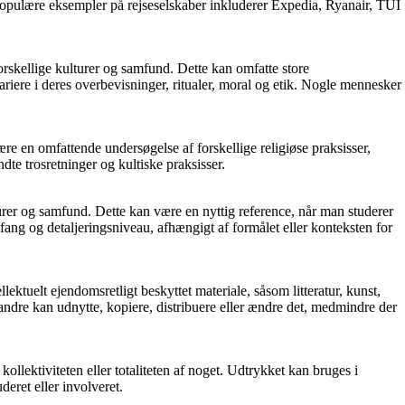
le populære eksempler på rejseselskaber inkluderer Expedia, Ryanair, TUI
 forskellige kulturer og samfund. Dette kan omfatte store
iere i deres overbevisninger, ritualer, moral og etik. Nogle mennesker
 være en omfattende undersøgelse af forskellige religiøse praksisser,
te trosretninger og kultiske praksisser.
ulturer og samfund. Dette kan være en nyttig reference, når man studerer
mfang og detaljeringsniveau, afhængigt af formålet eller konteksten for
llektuelt ejendomsretligt beskyttet materiale, såsom litteratur, kunst,
 andre kan udnytte, kopiere, distribuere eller ændre det, medmindre der
kollektiviteten eller totaliteten af noget. Udtrykket kan bruges i
deret eller involveret.