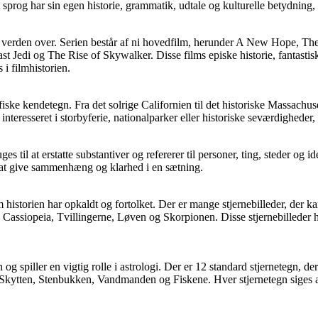
og har sin egen historie, grammatik, udtale og kulturelle betydning, hv
fans verden over. Serien består af ni hovedfilm, herunder A New Hope, 
t Jedi og The Rise of Skywalker. Disse films episke historie, fantasti
 i filmhistorien.
iske kendetegn. Fra det solrige Californien til det historiske Massachus
 interesseret i storbyferie, nationalparker eller historiske seværdighed
es til at erstatte substantiver og refererer til personer, ting, steder og
or at give sammenhæng og klarhed i en sætning.
historien har opkaldt og fortolket. Der er mange stjernebilleder, der ka
 Cassiopeia, Tvillingerne, Løven og Skorpionen. Disse stjernebilleder ha
og spiller en vigtig rolle i astrologi. Der er 12 standard stjernetegn, d
Skytten, Stenbukken, Vandmanden og Fiskene. Hver stjernetegn siges 