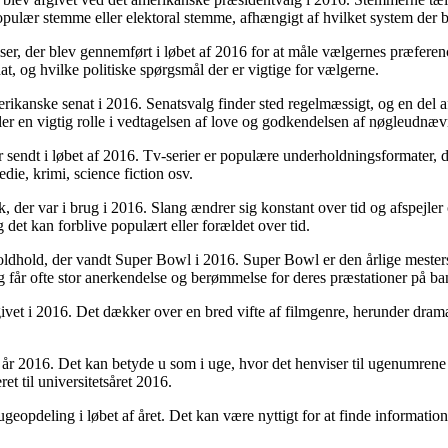
opulær stemme eller elektoral stemme, afhængigt af hvilket system der 
, der blev gennemført i løbet af 2016 for at måle vælgernes præference
, og hvilke politiske spørgsmål der er vigtige for vælgerne.
merikanske senat i 2016. Senatsvalg finder sted regelmæssigt, og en del
er en vigtig rolle i vedtagelsen af love og godkendelsen af ​​nøgleudnæv
ller sendt i løbet af 2016. Tv-serier er populære underholdningsformater, 
die, krimi, science fiction osv.
 der var i brug i 2016. Slang ændrer sig konstant over tid og afspejler 
 det kan forblive populært eller forældet over tid.
oldhold, der vandt Super Bowl i 2016. Super Bowl er den årlige meste
får ofte stor anerkendelse og berømmelse for deres præstationer på ba
dgivet i 2016. Det dækker over en bred vifte af filmgenre, herunder dram
d år 2016. Det kan betyde u som i uge, hvor det henviser til ugenumrene i
et til universitetsåret 2016.
ugeopdeling i løbet af året. Det kan være nyttigt for at finde informati