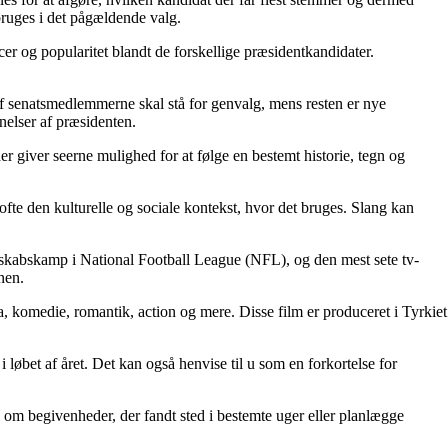
bruges i det pågældende valg.
r og popularitet blandt de forskellige præsidentkandidater.
 af senatsmedlemmerne skal stå for genvalg, mens resten er nye
nelser af præsidenten.
der giver seerne mulighed for at følge en bestemt historie, tegn og
ofte den kulturelle og sociale kontekst, hvor det bruges. Slang kan
rskabskamp i National Football League (NFL), og den mest sete tv-
nen.
a, komedie, romantik, action og mere. Disse film er produceret i Tyrkiet
 løbet af året. Det kan også henvise til u som en forkortelse for
on om begivenheder, der fandt sted i bestemte uger eller planlægge