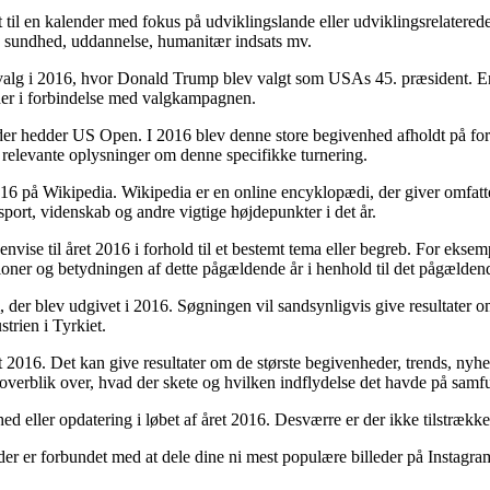
 til en kalender med fokus på udviklingslande eller udviklingsrelatered
 sundhed, uddannelse, humanitær indsats mv.
ntvalg i 2016, hvor Donald Trump blev valgt som USAs 45. præsident. E
eder i forbindelse med valgkampagnen.
g, der hedder US Open. I 2016 blev denne store begivenhed afholdt på f
dre relevante oplysninger om denne specifikke turnering.
016 på Wikipedia. Wikipedia er en online encyklopædi, der giver omfatt
port, videnskab og andre vigtige højdepunkter i det år.
ise til året 2016 i forhold til et bestemt tema eller begreb. For eksemp
tioner og betydningen af dette pågældende år i henhold til det pågælden
lm, der blev udgivet i 2016. Søgningen vil sandsynligvis give resultater
strien i Tyrkiet.
t 2016. Det kan give resultater om de største begivenheder, trends, nyh
 overblik over, hvad der skete og hvilken indflydelse det havde på samf
ed eller opdatering i løbet af året 2016. Desværre er der ikke tilstrække
er er forbundet med at dele dine ni mest populære billeder på Instagram