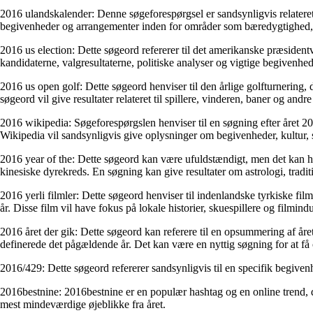
2016 ulandskalender: Denne søgeforespørgsel er sandsynligvis relateret
begivenheder og arrangementer inden for områder som bæredygtighed,
2016 us election: Dette søgeord refererer til det amerikanske præside
kandidaterne, valgresultaterne, politiske analyser og vigtige begivenh
2016 us open golf: Dette søgeord henviser til den årlige golfturnerin
søgeord vil give resultater relateret til spillere, vinderen, baner og an
2016 wikipedia: Søgeforespørgslen henviser til en søgning efter året 2
Wikipedia vil sandsynligvis give oplysninger om begivenheder, kultur, s
2016 year of the: Dette søgeord kan være ufuldstændigt, men det kan henv
kinesiske dyrekreds. En søgning kan give resultater om astrologi, tradi
2016 yerli filmler: Dette søgeord henviser til indenlandske tyrkiske fi
år. Disse film vil have fokus på lokale historier, skuespillere og filmindu
2016 året der gik: Dette søgeord kan referere til en opsummering af åre
definerede det pågældende år. Det kan være en nyttig søgning for at få
2016/429: Dette søgeord refererer sandsynligvis til en specifik begivenh
2016bestnine: 2016bestnine er en populær hashtag og en online trend, d
mest mindeværdige øjeblikke fra året.