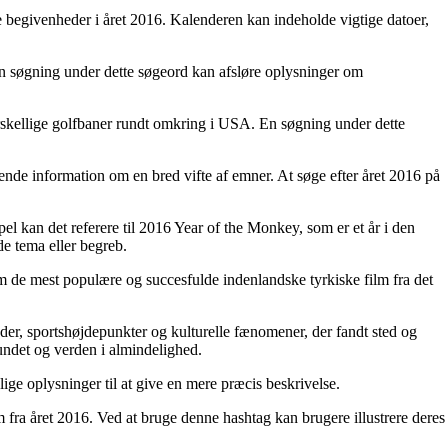
e begivenheder i året 2016. Kalenderen kan indeholde vigtige datoer,
n søgning under dette søgeord kan afsløre oplysninger om
orskellige golfbaner rundt omkring i USA. En søgning under dette
ende information om en bred vifte af emner. At søge efter året 2016 på
el kan det referere til 2016 Year of the Monkey, som er et år i den
de tema eller begreb.
 om de mest populære og succesfulde indenlandske tyrkiske film fra det
eder, sportshøjdepunkter og kulturelle fænomener, der fandt sted og
undet og verden i almindelighed.
lige oplysninger til at give en mere præcis beskrivelse.
 fra året 2016. Ved at bruge denne hashtag kan brugere illustrere deres