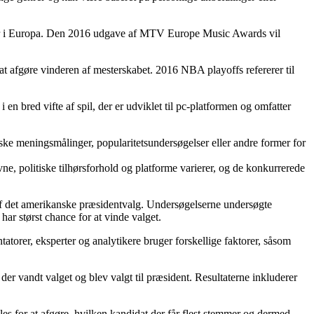
er i Europa. Den 2016 udgave af MTV Europe Music Awards vil
 at afgøre vinderen af mesterskabet. 2016 NBA playoffs refererer til
en bred vifte af spil, der er udviklet til pc-platformen og omfatter
iske meningsmålinger, popularitetsundersøgelser eller andre former for
ne, politiske tilhørsforhold og platforme varierer, og de konkurrerede
 af det amerikanske præsidentvalg. Undersøgelserne undersøgte
har størst chance for at vinde valget.
torer, eksperter og analytikere bruger forskellige faktorer, såsom
 der vandt valget og blev valgt til præsident. Resultaterne inkluderer
es for at afgøre, hvilken kandidat der får flest stemmer og dermed