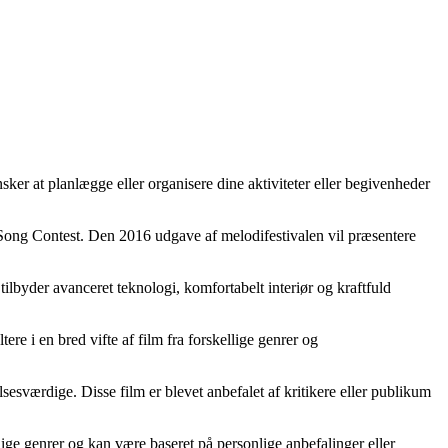
ker at planlægge eller organisere dine aktiviteter eller begivenheder
n Song Contest. Den 2016 udgave af melodifestivalen vil præsentere
byder avanceret teknologi, komfortabelt interiør og kraftfuld
re i en bred vifte af film fra forskellige genrer og
esværdige. Disse film er blevet anbefalet af kritikere eller publikum
lige genrer og kan være baseret på personlige anbefalinger eller