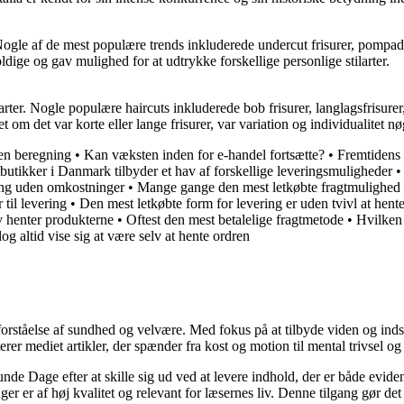
Nogle af de mest populære trends inkluderede undercut frisurer, pompadou
e og gav mulighed for at udtrykke forskellige personlige stilarter.
arter. Nogle populære haircuts inkluderede bob frisurer, langlagsfrisure
om det var korte eller lange frisurer, var variation og individualitet n
uden beregning
•
Kan væksten inden for e-handel fortsætte?
•
Fremtidens e
butikker i Danmark tilbyder et hav af forskellige leveringsmuligheder
ing uden omkostninger
•
Mange gange den mest letkøbte fragtmulighed
til levering
•
Den mest letkøbte form for levering er uden tvivl at hent
lv henter produkterne
•
Oftest den mest betalelige fragtmetode
•
Hvilken 
dog altid vise sig at være selv at hente ordren
orståelse af sundhed og velvære. Med fokus på at tilbyde viden og indsig
r mediet artikler, der spænder fra kost og motion til mental trivsel og 
unde Dage efter at skille sig ud ved at levere indhold, der er både evide
r er af høj kvalitet og relevant for læsernes liv. Denne tilgang gør det