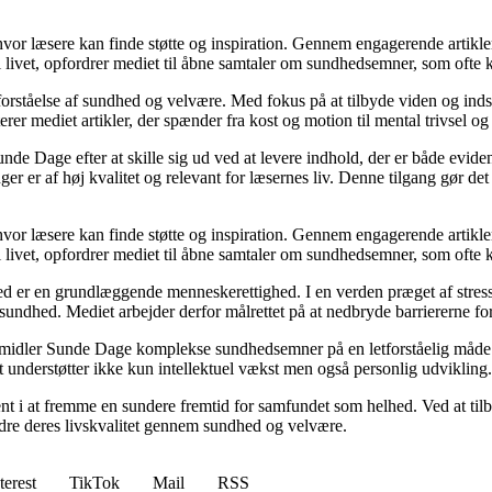
 hvor læsere kan finde støtte og inspiration. Gennem engagerende artikle
 livet, opfordrer mediet til åbne samtaler om sundhedsemner, som ofte 
orståelse af sundhed og velvære. Med fokus på at tilbyde viden og indsig
r mediet artikler, der spænder fra kost og motion til mental trivsel og 
unde Dage efter at skille sig ud ved at levere indhold, der er både evide
r er af høj kvalitet og relevant for læsernes liv. Denne tilgang gør det
 hvor læsere kan finde støtte og inspiration. Gennem engagerende artikle
 livet, opfordrer mediet til åbne samtaler om sundhedsemner, som ofte 
d er en grundlæggende menneskerettighed. I en verden præget af stress
es sundhed. Mediet arbejder derfor målrettet på at nedbryde barriererne f
rmidler Sunde Dage komplekse sundhedsemner på en letforståelig måde. D
t understøtter ikke kun intellektuel vækst men også personlig udvikling.
nt i at fremme en sundere fremtid for samfundet som helhed. Ved at tilb
bedre deres livskvalitet gennem sundhed og velvære.
terest
TikTok
Mail
RSS