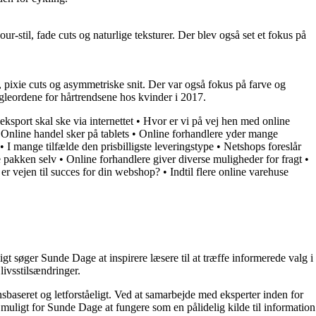
r-stil, fade cuts og naturlige teksturer. Der blev også set et fokus på
r, pixie cuts og asymmetriske snit. Der var også fokus på farve og
øgleordene for hårtrendsene hos kvinder i 2017.
ksport skal ske via internettet
•
Hvor er vi på vej hen med online
•
Online handel sker på tablets
•
Online forhandlere yder mange
•
I mange tilfælde den prisbilligste leveringstype
•
Netshops foreslår
e pakken selv
•
Online forhandlere giver diverse muligheder for fragt
•
er vejen til succes for din webshop?
•
Indtil flere online varehuse
t søger Sunde Dage at inspirere læsere til at træffe informerede valg i
livsstilsændringer.
nsbaseret og letforståeligt. Ved at samarbejde med eksperter inden for
 muligt for Sunde Dage at fungere som en pålidelig kilde til information