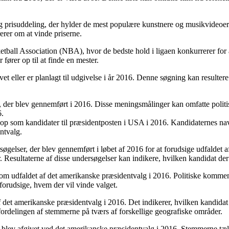
 prisuddeling, der hylder de mest populære kunstnere og musikvideo
erer om at vinde priserne.
ketball Association (NBA), hvor de bedste hold i ligaen konkurrerer for
ører op til at finde en mester.
eller er planlagt til udgivelse i år 2016. Denne søgning kan resultere i 
er, der blev gennemført i 2016. Disse meningsmålinger kan omfatte polit
6.
e op som kandidater til præsidentposten i USA i 2016. Kandidaternes nav
ntvalg.
gelser, der blev gennemført i løbet af 2016 for at forudsige udfaldet
r. Resultaterne af disse undersøgelser kan indikere, hvilken kandidat der 
om udfaldet af det amerikanske præsidentvalg i 2016. Politiske kommenta
 forudsige, hvem der vil vinde valget.
 af det amerikanske præsidentvalg i 2016. Det indikerer, hvilken kandidat
fordelingen af stemmerne på tværs af forskellige geografiske områder.
r blev afgivet ved det amerikanske præsidentvalg i 2016. Stemmerne tæll