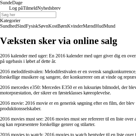
Sunde
Dage
Log på
Tilmeld
Nyhedsbrev
Kategorier
Sundhed
Sind
Fysisk
Søvn
Kost
Børn
Kvinder
Mænd
Hud
Mund
Væksten sker via online salg
2016 kalender med uger: En 2016 kalender med uger giver dig en oversigt
på ugebasis i løbet af dette år.
2016 melodifestivalen: Melodifestivalen er en svensk sangkonkurrence, 
forskellige musikere og sangere, der konkurrerer om at vinde og repræ
2016 mercedes e350: Mercedes E350 er en luksuriøs bilmodel, der blev 
motorpræstation, der sikrer en førsteklasses køreoplevelse.
2016 movie: 2016 movie er en generisk søgning efter en film, der blev udg
produktionsselskaber.
2016 movies must see: 2016 movies must see refererer til en liste over 
og kan repræsentere forskellige genrer og stilarter.
2016 movies to watch: 2016 movies to watch hentyder til en liste over fi