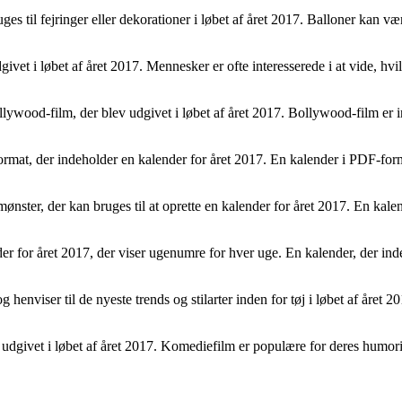
es til fejringer eller dekorationer i løbet af året 2017. Balloner kan være
ivet i løbet af året 2017. Mennesker er ofte interesserede i at vide, hvi
lywood-film, der blev udgivet i løbet af året 2017. Bollywood-film er in
F-format, der indeholder en kalender for året 2017. En kalender i PDF-
mønster, der kan bruges til at oprette en kalender for året 2017. En kale
r for året 2017, der viser ugenumre for hver uge. En kalender, der ind
enviser til de nyeste trends og stilarter inden for tøj i løbet af året 2017
dgivet i løbet af året 2017. Komediefilm er populære for deres humorist