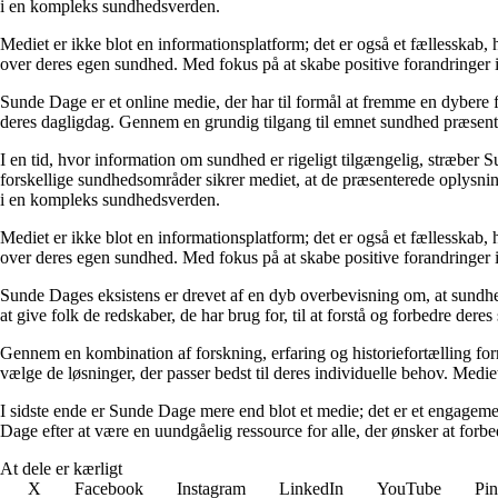
i en kompleks sundhedsverden.
Mediet er ikke blot en informationsplatform; det er også et fællesskab,
over deres egen sundhed. Med fokus på at skabe positive forandringer i
Sunde Dage er et online medie, der har til formål at fremme en dybere f
deres dagligdag. Gennem en grundig tilgang til emnet sundhed præsentere
I en tid, hvor information om sundhed er rigeligt tilgængelig, stræber S
forskellige sundhedsområder sikrer mediet, at de præsenterede oplysninge
i en kompleks sundhedsverden.
Mediet er ikke blot en informationsplatform; det er også et fællesskab,
over deres egen sundhed. Med fokus på at skabe positive forandringer i
Sunde Dages eksistens er drevet af en dyb overbevisning om, at sundhe
at give folk de redskaber, de har brug for, til at forstå og forbedre der
Gennem en kombination af forskning, erfaring og historiefortælling fo
vælge de løsninger, der passer bedst til deres individuelle behov. Medie
I sidste ende er Sunde Dage mere end blot et medie; det er et engageme
Dage efter at være en uundgåelig ressource for alle, der ønsker at for
At dele er kærligt
X
Facebook
Instagram
LinkedIn
YouTube
Pin