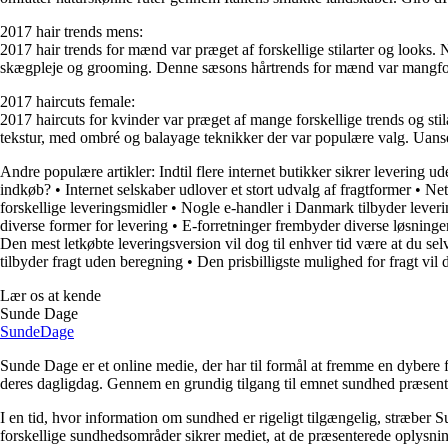
2017 hair trends mens:
2017 hair trends for mænd var præget af forskellige stilarter og looks. 
skægpleje og grooming. Denne sæsons hårtrends for mænd var mangfoldig
2017 haircuts female:
2017 haircuts for kvinder var præget af mange forskellige trends og stil
tekstur, med ombré og balayage teknikker der var populære valg. Uanset 
Andre populære artikler:
Indtil flere internet butikker sikrer levering 
indkøb?
•
Internet selskaber udlover et stort udvalg af fragtformer
•
Net
forskellige leveringsmidler
•
Nogle e-handler i Danmark tilbyder lever
diverse former for levering
•
E-forretninger frembyder diverse løsninger 
Den mest letkøbte leveringsversion vil dog til enhver tid være at du se
tilbyder fragt uden beregning
•
Den prisbilligste mulighed for fragt vil 
Lær os at kende
Sunde Dage
Sunde
Dage
Sunde Dage er et online medie, der har til formål at fremme en dybere f
deres dagligdag. Gennem en grundig tilgang til emnet sundhed præsentere
I en tid, hvor information om sundhed er rigeligt tilgængelig, stræber S
forskellige sundhedsområder sikrer mediet, at de præsenterede oplysninge