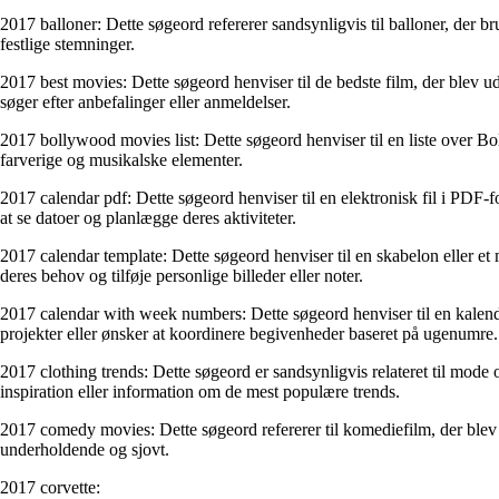
2017 balloner: Dette søgeord refererer sandsynligvis til balloner, der brug
festlige stemninger.
2017 best movies: Dette søgeord henviser til de bedste film, der blev udg
søger efter anbefalinger eller anmeldelser.
2017 bollywood movies list: Dette søgeord henviser til en liste over Bol
farverige og musikalske elementer.
2017 calendar pdf: Dette søgeord henviser til en elektronisk fil i PD
at se datoer og planlægge deres aktiviteter.
2017 calendar template: Dette søgeord henviser til en skabelon eller et 
deres behov og tilføje personlige billeder eller noter.
2017 calendar with week numbers: Dette søgeord henviser til en kalende
projekter eller ønsker at koordinere begivenheder baseret på ugenumre.
2017 clothing trends: Dette søgeord er sandsynligvis relateret til mode og h
inspiration eller information om de mest populære trends.
2017 comedy movies: Dette søgeord refererer til komediefilm, der blev u
underholdende og sjovt.
2017 corvette: