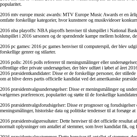
popularitet.
2016 mtv europe music awards: MTV Europe Music Awards er en årlig
omfatte forskellige kategorier, hvor kunstnere og musikvideoer konkurr
2016 nba playoffs: NBA playoffs henviser til slutspillet i National Bas
slutspillet i 2016 sæsonen og de spændende kampe mellem holdene, der f
2016 pc games: 2016 pc games henviser til computerspil, der blev udgivet 
forskellige genrer og stilarter.
2016 polls: 2016 polls refererer til meningsmålinger eller undersøgels
offentlige eller private undersøgelser, der blev udført i løbet af året 201
2016 præsidentkandidater: Disse er de forskellige personer, der stilled
om at blive deres partis officielle kandidat ved det amerikanske præside
2016 præsidentvalgsundersøgelser: Disse er meningsmålinger og undersø
vælgernes præferencer, popularitet og støtte til de forskellige kandidate
2016 præsidentvalgsforudsigelser: Disse er prognoser og forudsigelser 
meningsmålinger, historiske data og politiske tendenser til at forsøge at
2016 præsidentvalgsresultater: Dette henviser til det officielle resultat
normalt oplysninger om antallet af stemmer, som hver kandidat fik, og 
2016 præsidentvalgsstemmer: Dette henviser til antallet af stemmer, de