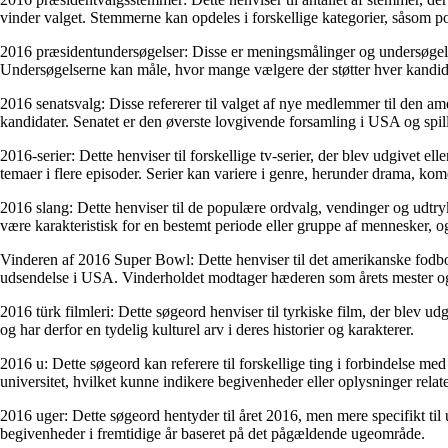
vinder valget. Stemmerne kan opdeles i forskellige kategorier, såsom p
2016 præsidentundersøgelser: Disse er meningsmålinger og undersøgelser
Undersøgelserne kan måle, hvor mange vælgere der støtter hver kandidat
2016 senatsvalg: Disse refererer til valget af nye medlemmer til den a
kandidater. Senatet er den øverste lovgivende forsamling i USA og spill
2016-serier: Dette henviser til forskellige tv-serier, der blev udgivet e
temaer i flere episoder. Serier kan variere i genre, herunder drama, kome
2016 slang: Dette henviser til de populære ordvalg, vendinger og udtryk,
være karakteristisk for en bestemt periode eller gruppe af mennesker, og
Vinderen af 2016 Super Bowl: Dette henviser til det amerikanske fodb
udsendelse i USA. Vinderholdet modtager hæderen som årets mester og 
2016 türk filmleri: Dette søgeord henviser til tyrkiske film, der blev u
og har derfor en tydelig kulturel arv i deres historier og karakterer.
2016 u: Dette søgeord kan referere til forskellige ting i forbindelse me
universitet, hvilket kunne indikere begivenheder eller oplysninger relater
2016 uger: Dette søgeord hentyder til året 2016, men mere specifikt til 
begivenheder i fremtidige år baseret på det pågældende ugeområde.