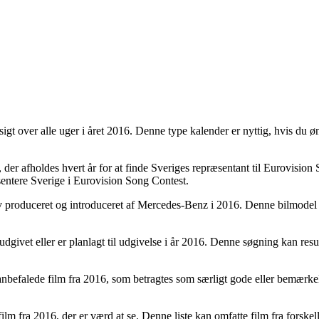
 over alle uger i året 2016. Denne type kalender er nyttig, hvis du øns
der afholdes hvert år for at finde Sveriges repræsentant til Eurovisio
sentere Sverige i Eurovision Song Contest.
produceret og introduceret af Mercedes-Benz i 2016. Denne bilmodel til
ivet eller er planlagt til udgivelse i år 2016. Denne søgning kan resulte
anbefalede film fra 2016, som betragtes som særligt gode eller bemærkels
lm fra 2016, der er værd at se. Denne liste kan omfatte film fra forskel