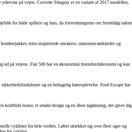
e ydeevne på vejen. Corvette Stingray er en variant af 2017-modellen,
eblik for både spillere og fans, da forventningerne om fremtidigt talent
, bomberjakker, retro-inspirerede sneakers, statement-tørklæder og
le sig ud på vejene. Fiat 500 har en økonomisk brændstoføkonomi og kan
e sikkerhedsfunktioner og en behagelig køreoplevelse. Ford Escape har
 kraftfuld motor, et smukt design og en åben tagløsning, der giver dig
ionelle cyklister fra hele verden. Løbet strækker sig over flere uger og
den for cykling.