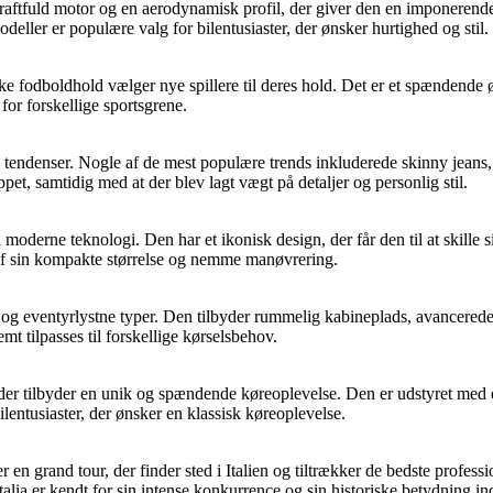
kraftfuld motor og en aerodynamisk profil, der giver den en imponerend
ller er populære valg for bilentusiaster, der ønsker hurtighed og stil.
e fodboldhold vælger nye spillere til deres hold. Det er et spændende øj
 for forskellige sportsgrene.
og tendenser. Nogle af de mest populære trends inkluderede skinny jeans
et, samtidig med at der blev lagt vægt på detaljer og personlig stil.
 moderne teknologi. Den har et ikonisk design, der får den til at skil
 af sin kompakte størrelse og nemme manøvrering.
 og eventyrlystne typer. Den tilbyder rummelig kabineplads, avancered
 tilpasses til forskellige kørselsbehov.
r tilbyder en unik og spændende køreoplevelse. Den er udstyret med en
ilentusiaster, der ønsker en klassisk køreoplevelse.
r en grand tour, der finder sted i Italien og tiltrækker de bedste profess
lia er kendt for sin intense konkurrence og sin historiske betydning in