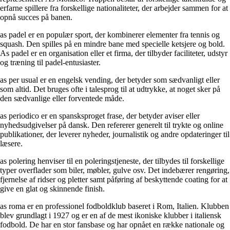
erfarne spillere fra forskellige nationaliteter, der arbejder sammen for at
opnå succes på banen.
as padel er en populær sport, der kombinerer elementer fra tennis og
squash. Den spilles på en mindre bane med specielle ketsjere og bold.
As padel er en organisation eller et firma, der tilbyder faciliteter, udstyr
og træning til padel-entusiaster.
as per usual er en engelsk vending, der betyder som sædvanligt eller
som altid. Det bruges ofte i talesprog til at udtrykke, at noget sker på
den sædvanlige eller forventede måde.
as periodico er en spansksproget frase, der betyder aviser eller
nyhedsudgivelser på dansk. Den refererer generelt til trykte og online
publikationer, der leverer nyheder, journalistik og andre opdateringer til
læsere.
as polering henviser til en poleringstjeneste, der tilbydes til forskellige
typer overflader som biler, møbler, gulve osv. Det indebærer rengøring,
fjernelse af ridser og pletter samt påføring af beskyttende coating for at
give en glat og skinnende finish.
as roma er en professionel fodboldklub baseret i Rom, Italien. Klubben
blev grundlagt i 1927 og er en af de mest ikoniske klubber i italiensk
fodbold. De har en stor fansbase og har opnået en række nationale og