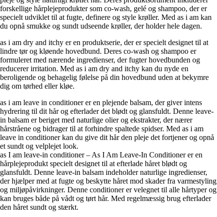
forskellige hårplejeprodukter som co-wash, gelé og shampoo, der er
specielt udviklet til at fugte, definere og style krøller. Med as i am kan
du opnå smukke og sundt udseende krøller, der holder hele dagen.
as i am dry and itchy er en produktserie, der er specielt designet til at
lindre tør og kløende hovedbund. Deres co-wash og shampoo er
formuleret med nærende ingredienser, der fugter hovedbunden og
reducerer irritation. Med as i am dry and itchy kan du nyde en
beroligende og behagelig følelse på din hovedbund uden at bekymre
dig om tørhed eller kløe.
as i am leave in conditioner er en plejende balsam, der giver intens
hydrering til dit hår og efterlader det blødt og glansfuldt. Denne leave-
in balsam er beriget med naturlige olier og ekstrakter, der nærer
hårstråene og bidrager til at forhindre spaltede spidser. Med as i am
leave in conditioner kan du give dit hår den pleje det fortjener og opnå
et sundt og velplejet look.
as I am leave-in conditioner – As I Am Leave-In Conditioner er en
hårplejeprodukt specielt designet til at efterlade håret blødt og
glansfuldt. Denne leave-in balsam indeholder naturlige ingredienser,
der hjælper med at fugte og beskytte håret mod skader fra varmestyling
og miljøpåvirkninger. Denne conditioner er velegnet til alle hårtyper og
kan bruges både på vådt og tørt hår. Med regelmæssig brug efterlader
den håret sundt og stærkt.