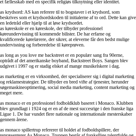
et fællesskab med en specifik religiøs tilknytning eller identitet.
as krydsord: AS kan referere til to bogstaver i et krydsord, som
beskrives som et krydsordskoden til initialerne af to ord. Dette kan give
en ledetråd eller hjælp til at løse krydsordet.
as køreskole er en køreskole, der tilbyder professionel
køreundervisning til kommende bilister. De har erfarne og
kvalificerede kørelærere, der sikrer, at eleverne får den bedst mulige
undervisning og forberedelse til køreprøven.
as long as you love me backstreet er en populær sang fra 90erne,
optrådt af det amerikanske boyband, Backstreet Boys. Sangen blev
udgivet i 1997 og er stadig elsket af mange musikelskere i dag.
as marketing er en virksomhed, der specialiserer sig i digital marketing
og reklamestrategier. De tilbyder en bred vifte af tjenester, herunder
søgemaskineoptimering, social media marketing, content marketing og
meget mere.
as monaco er en professionel fodboldklub baseret i Monaco. Klubben
blev grundlagt i 1924 og er en af de mest succesrige i den franske liga
Ligue 1. De har vundet flere nationale og internationale mesterskaber
gennem årene.
as monaco spillertrup refererer til holdet af fodboldspillere, der
repræsenterer As Monaco. Truppen består af forskellige talentfulde og