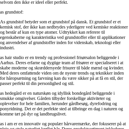
selvom den ikke er ideel eller perfekt.
as grundstof:
As grundstof betyder som et grundstof på dansk. Et grundstof er et
kemisk stof, der ikke kan nedbrydes yderligere ved kemiske reaktioner
og består af kun en type atomer. Udtrykket kan referere til
egenskaberne og karakteristika ved grundstoffer eller til applikationer
og anvendelser af grundstoffer inden for videnskab, teknologi eller
industri.
as hair studio er en trendy og professionel frisørsalon beliggende i
Aarhus. Deres erfarne og dygtige team af frisører er specialiseret i at
skabe moderne og skræddersyede frisurer til både mænd og kvinder.
Med deres omfattende viden om de nyeste trends og teknikker inden
for håropsætning og farvning kan du være sikker på at få en stil, der
passer perfekt til din personlighed og stil.
as hedegård er en naturskøn og idyllisk bondegård beliggende i
smukke omgivelser. Gården tilbyder forskellige aktiviteter og
oplevelser for hele familien, herunder gårdbesøg, dyrefodring og
ponyridning. Det er det perfekte sted at tilbringe en dag i naturen og
komme tæt på dyr og landbrugslivet.
as i am er en innovativ og populær hårvaremærke, der fokuserer på at
pleje og style naturligt krøllet hår. Deres produktsortiment inkluderer