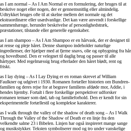
as I am normal – As I Am Normal er en formulering, der bruges til at
beskrive noget eller nogen, der er gennemsnitlig eller almindelig.
Udtrykket bruges ofte til at skelne mellem det normale og det
ekstraordinære eller usædvanlige. Det kan være anvendt i forskellige
sammenhænge, herunder beskrivelse af personlighedstræk,
præstationer, tilstande eller generelle egenskaber.
as I am shampoo – As I Am Shampoo er en hårvask, der er designet til
at rense og pleje håret. Denne shampoo indeholder naturlige
ingredienser, der hjælper med at fjerne snavs, olie og opbygning fra hår
og hovedbund. Den er velegnet til daglig brug og passer til alle
hårtyper. Med regelmæssig brug efterlader den håret blødt, rent og
friskt.
as I lay dying – As I Lay Dying er en roman skrevet af William
Faulkner og udgivet i 1930. Romanen fortæller historien om Bundren-
familien og deres rejse for at begrave familiens afdøde mor, Addie, i
hendes hjemby. Fortalt i flere forskellige perspektiver udforsker
romanen temaer som død, tab og familieforhold. Den er kendt for sin
eksperimentelle fortællestil og komplekse karakterer.
as I walk through the valley of the shadow of death song – As I Walk
Through the Valley of the Shadow of Death er en linje fra den
velkendte salme 23 i Bibelen. Linjen har også inspireret mange sange
og musikstykker. Teksten symboliserer mod og tro under vanskelige