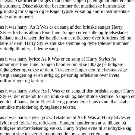
It Was. Akkorderne bruges til at spille sangen på en guitar eller et andet
instrument. Disse akkorder bestemmer det musikalske harmoniske
grundlag for sangen og ledsager typisk vokal og andre instrumentale
dele af nummeret.
as it was harry: As It Was er en sang af den britiske sanger Harry
Styles fra hans album Fine Line. Sangen er en stille og følelsesladet
ballade med tekster, der handler om at reflektere over fortidens fejl og
lære af dem. Harry Styles smukke stemme og dybe følelser kommer
virkelig til udtryk i denne sang.
as it was harry lyrics: As It Was er en sang af Harry Styles fra
albummet Fine Line. Sangen handler om at se tilbage på tidligere
fejltagelser og vokse af dem. Teksterne fanger den følelsesmæssige
vægt i sangen og er en ærlig og personlig refleksion over livets
udfordringer og læring.
as it was harry styles: As It Was er en sang af den britiske sanger Harry
Styles, der er kendt for sin unikke stil og talentfulde stemme. Sangen er
en del af hans album Fine Line og præsenterer hans evne til at skabe
smukke melodier og dybtgående tekster.
as it was harry styles lyrics: Teksterne til As It Was af Harry Styles er
fyldt med følelse og refleksion. Sangen handler om at se tilbage på
tidligere misforståelser og vækst. Harry Styles evne til at udtrykke sig
gennem sine tekster er imponerende, og sangen er en smuk