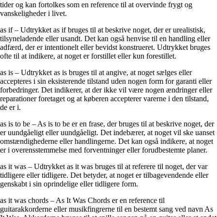
tider og kan fortolkes som en reference til at overvinde frygt og
vanskeligheder i livet.
as if – Udtrykket as if bruges til at beskrive noget, der er urealistisk,
tilsyneladende eller usandt. Det kan også henvise til en handling eller
adfærd, der er intentionelt eller bevidst konstrueret. Udtrykket bruges
ofte til at indikere, at noget er forstillet eller kun forestillet.
as is – Udtrykket as is bruges til at angive, at noget sælges eller
accepteres i sin eksisterende tilstand uden nogen form for garanti eller
forbedringer. Det indikerer, at der ikke vil være nogen ændringer eller
reparationer foretaget og at køberen accepterer varerne i den tilstand,
de er i.
as is to be – As is to be er en frase, der bruges til at beskrive noget, der
er uundgåeligt eller uundgåeligt. Det indebærer, at noget vil ske uanset
omstændighederne eller handlingerne. Det kan også indikere, at noget
er i overensstemmelse med forventninger eller forudbestemte planer.
as it was – Udtrykket as it was bruges til at referere til noget, der var
tidligere eller tidligere. Det betyder, at noget er tilbagevendende eller
genskabt i sin oprindelige eller tidligere form.
as it was chords – As It Was Chords er en reference til
guitarakkorderne eller musikfingrerne til en bestemt sang ved navn As