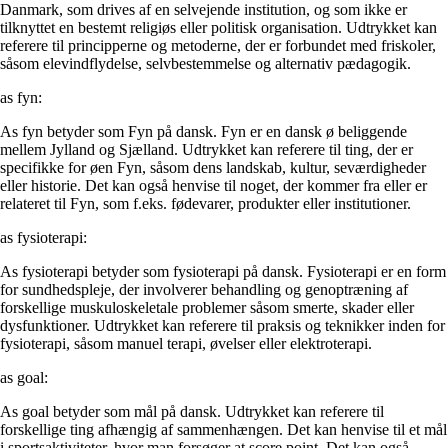
Danmark, som drives af en selvejende institution, og som ikke er
tilknyttet en bestemt religiøs eller politisk organisation. Udtrykket kan
referere til principperne og metoderne, der er forbundet med friskoler,
såsom elevindflydelse, selvbestemmelse og alternativ pædagogik.
as fyn:
As fyn betyder som Fyn på dansk. Fyn er en dansk ø beliggende
mellem Jylland og Sjælland. Udtrykket kan referere til ting, der er
specifikke for øen Fyn, såsom dens landskab, kultur, seværdigheder
eller historie. Det kan også henvise til noget, der kommer fra eller er
relateret til Fyn, som f.eks. fødevarer, produkter eller institutioner.
as fysioterapi:
As fysioterapi betyder som fysioterapi på dansk. Fysioterapi er en form
for sundhedspleje, der involverer behandling og genoptræning af
forskellige muskuloskeletale problemer såsom smerte, skader eller
dysfunktioner. Udtrykket kan referere til praksis og teknikker inden for
fysioterapi, såsom manuel terapi, øvelser eller elektroterapi.
as goal:
As goal betyder som mål på dansk. Udtrykket kan referere til
forskellige ting afhængig af sammenhængen. Det kan henvise til et mål
i sportsaktiviteter, hvor man forsøger at score point. Det kan også