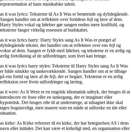
repræsentation af hans musikalske talent.
as it was lyrics: Teksterne til As It Was er berørende og dybdegående.
Sangen handler om at reflektere over fortidens fejl og lære af dem.
Harry Styles vokal og følelser gør sangen endnu mere kraftfuld, og
teksterne fanger virkelig essensen af budskabet.
as it was lyrics harry: Harry Styles sang As It Was er præget af
dybdegående tekster, der handler om at reflektere over ens fejl og
vokse af dem. Sangen er fyldt med følelser, og teksterne er en ærlig og
ærlig fortolkning af de udfordringer, som livet kan bringe.
as it was lyrics harry styles: Teksterne til Harry Styles sang As It Was
er både smukke og tankevækkende. Sangen handler om at se tilbage
på ens fortid og lære af de fejl, der er begået. Teksterne er en ærlig
refleksion over livets udfordringer og læring.
as it were: As It Were er en engelsk idiomatisk udtryk, der bruges til at
introducere en frase eller en tankegang, der er imaginær eller
hypotetisk. Det bruges ofte til at understrege, at udsagnet ikke skal
tages bogstaveligt, men snarere som en måde at udforske en ide eller
situation.
as kirke: As Kirke refererer til en kirke, der har betegnelsen AS i dens
navn eller initialer. Det kan være et kirkeligt sted, en organisation eller