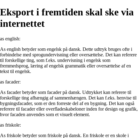
Eksport i fremtiden skal ske via
internettet
as english:
As english betyder som engelsk på dansk. Dette udtryk bruges ofte i
forbindelse med sprogundervisning eller oversættelse. Det kan referere
til forskellige ting, som f.eks. undervisning i engelsk som
fremmedsprog, læring af engelsk grammatik eller oversættelse af en
tekst til engelsk.
as facader:
As facader betyder som facader på dansk. Udtrykket kan referere til
forskellige ting afhængig af sammenhængen. Det kan f.eks. henvise til
bygningsfacader, som er den forreste del af en bygning. Det kan også
referere til facader eller overfladeskabeloner inden for design og grafik,
hvor facaden anvendes som et visuelt element.
as friskole:
As friskole betyder som friskole på dansk. En friskole er en skole i