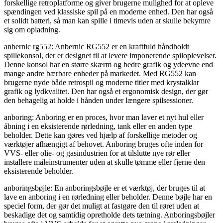
forskellige retroplatforme og giver brugerne mulighed for at opleve
spændingen ved klassiske spil på en moderne enhed. Den har også
et solidt batteri, så man kan spille i timevis uden at skulle bekymre
sig om opladning.
anbernic rg552: Anbernic RG552 er en kraftfuld håndholdt
spillekonsol, der er designet til at levere imponerende spiloplevelser.
Denne konsol har en større skærm og bedre grafik og ydeevne end
mange andre bærbare enheder på markedet. Med RG552 kan
brugerne nyde både retrospil og moderne titler med krystalklar
grafik og lydkvalitet. Den har også et ergonomisk design, der gør
den behagelig at holde i hånden under længere spilsessioner.
anboring: Anboring er en proces, hvor man laver et nyt hul eller
åbning i en eksisterende rørledning, tank eller en anden type
beholder. Dette kan gøres ved hjælp af forskellige metoder og
værktøjer afhængigt af behovet. Anboring bruges ofte inden for
VVS- eller olie- og gasindustrien for at tilslutte nye rør eller
installere måleinstrumenter uden at skulle tømme eller fjerne den
eksisterende beholder.
anboringsbøjle: En anboringsbøjle er et værktøj, der bruges til at
lave en anboring i en rørledning eller beholder. Denne bøjle har en
speciel form, der gør det muligt at fastgøre den til røret uden at
beskadige det og samtidig opretholde dets tætning. Anboringsbøjler