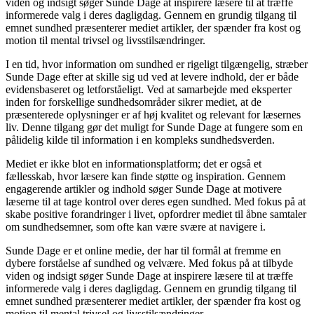
viden og indsigt søger Sunde Dage at inspirere læsere til at træffe
informerede valg i deres dagligdag. Gennem en grundig tilgang til
emnet sundhed præsenterer mediet artikler, der spænder fra kost og
motion til mental trivsel og livsstilsændringer.
I en tid, hvor information om sundhed er rigeligt tilgængelig, stræber
Sunde Dage efter at skille sig ud ved at levere indhold, der er både
evidensbaseret og letforståeligt. Ved at samarbejde med eksperter
inden for forskellige sundhedsområder sikrer mediet, at de
præsenterede oplysninger er af høj kvalitet og relevant for læsernes
liv. Denne tilgang gør det muligt for Sunde Dage at fungere som en
pålidelig kilde til information i en kompleks sundhedsverden.
Mediet er ikke blot en informationsplatform; det er også et
fællesskab, hvor læsere kan finde støtte og inspiration. Gennem
engagerende artikler og indhold søger Sunde Dage at motivere
læserne til at tage kontrol over deres egen sundhed. Med fokus på at
skabe positive forandringer i livet, opfordrer mediet til åbne samtaler
om sundhedsemner, som ofte kan være svære at navigere i.
Sunde Dage er et online medie, der har til formål at fremme en
dybere forståelse af sundhed og velvære. Med fokus på at tilbyde
viden og indsigt søger Sunde Dage at inspirere læsere til at træffe
informerede valg i deres dagligdag. Gennem en grundig tilgang til
emnet sundhed præsenterer mediet artikler, der spænder fra kost og
motion til mental trivsel og livsstilsændringer.