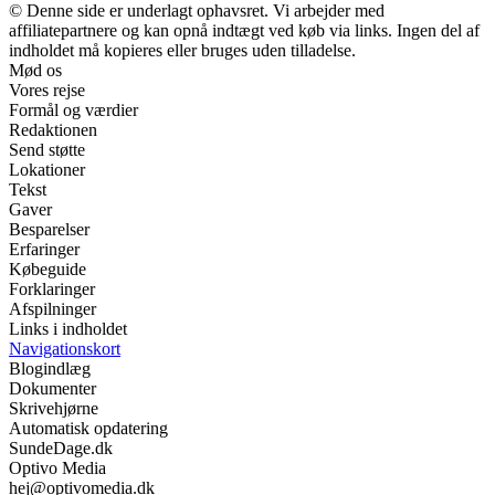
© Denne side er underlagt ophavsret. Vi arbejder med
affiliatepartnere og kan opnå indtægt ved køb via links. Ingen del af
indholdet må kopieres eller bruges uden tilladelse.
Mød os
Vores rejse
Formål og værdier
Redaktionen
Send støtte
Lokationer
Tekst
Gaver
Besparelser
Erfaringer
Købeguide
Forklaringer
Afspilninger
Links i indholdet
Navigationskort
Blogindlæg
Dokumenter
Skrivehjørne
Automatisk opdatering
SundeDage.dk
Optivo Media
hej@optivomedia.dk