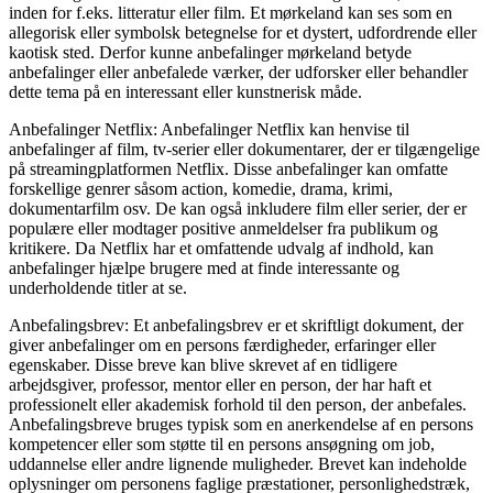
inden for f.eks. litteratur eller film. Et mørkeland kan ses som en
allegorisk eller symbolsk betegnelse for et dystert, udfordrende eller
kaotisk sted. Derfor kunne anbefalinger mørkeland betyde
anbefalinger eller anbefalede værker, der udforsker eller behandler
dette tema på en interessant eller kunstnerisk måde.
Anbefalinger Netflix: Anbefalinger Netflix kan henvise til
anbefalinger af film, tv-serier eller dokumentarer, der er tilgængelige
på streamingplatformen Netflix. Disse anbefalinger kan omfatte
forskellige genrer såsom action, komedie, drama, krimi,
dokumentarfilm osv. De kan også inkludere film eller serier, der er
populære eller modtager positive anmeldelser fra publikum og
kritikere. Da Netflix har et omfattende udvalg af indhold, kan
anbefalinger hjælpe brugere med at finde interessante og
underholdende titler at se.
Anbefalingsbrev: Et anbefalingsbrev er et skriftligt dokument, der
giver anbefalinger om en persons færdigheder, erfaringer eller
egenskaber. Disse breve kan blive skrevet af en tidligere
arbejdsgiver, professor, mentor eller en person, der har haft et
professionelt eller akademisk forhold til den person, der anbefales.
Anbefalingsbreve bruges typisk som en anerkendelse af en persons
kompetencer eller som støtte til en persons ansøgning om job,
uddannelse eller andre lignende muligheder. Brevet kan indeholde
oplysninger om personens faglige præstationer, personlighedstræk,