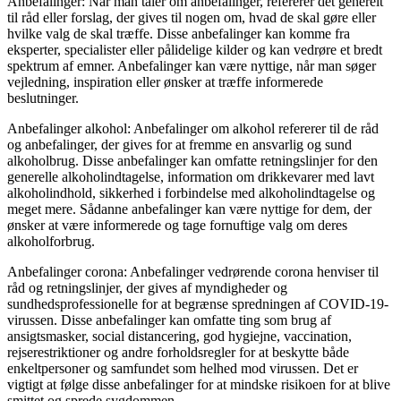
Anbefalinger: Når man taler om anbefalinger, refererer det generelt
til råd eller forslag, der gives til nogen om, hvad de skal gøre eller
hvilke valg de skal træffe. Disse anbefalinger kan komme fra
eksperter, specialister eller pålidelige kilder og kan vedrøre et bredt
spektrum af emner. Anbefalinger kan være nyttige, når man søger
vejledning, inspiration eller ønsker at træffe informerede
beslutninger.
Anbefalinger alkohol: Anbefalinger om alkohol refererer til de råd
og anbefalinger, der gives for at fremme en ansvarlig og sund
alkoholbrug. Disse anbefalinger kan omfatte retningslinjer for den
generelle alkoholindtagelse, information om drikkevarer med lavt
alkoholindhold, sikkerhed i forbindelse med alkoholindtagelse og
meget mere. Sådanne anbefalinger kan være nyttige for dem, der
ønsker at være informerede og tage fornuftige valg om deres
alkoholforbrug.
Anbefalinger corona: Anbefalinger vedrørende corona henviser til
råd og retningslinjer, der gives af myndigheder og
sundhedsprofessionelle for at begrænse spredningen af ​​COVID-19-
virussen. Disse anbefalinger kan omfatte ting som brug af
ansigtsmasker, social distancering, god hygiejne, vaccination,
rejserestriktioner og andre forholdsregler for at beskytte både
enkeltpersoner og samfundet som helhed mod virussen. Det er
vigtigt at følge disse anbefalinger for at mindske risikoen for at blive
smittet og sprede sygdommen.