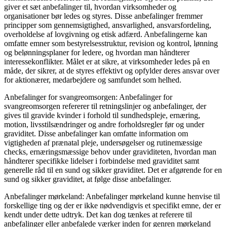
giver et sæt anbefalinger til, hvordan virksomheder og
organisationer bør ledes og styres. Disse anbefalinger fremmer
principper som gennemsigtighed, ansvarlighed, ansvarsfordeling,
overholdelse af lovgivning og etisk adfærd. Anbefalingerne kan
omfatte emner som bestyrelsesstruktur, revision og kontrol, lønning
og belønningsplaner for ledere, og hvordan man håndterer
interessekonflikter. Målet er at sikre, at virksomheder ledes på en
måde, der sikrer, at de styres effektivt og opfylder deres ansvar over
for aktionærer, medarbejdere og samfundet som helhed.
Anbefalinger for svangreomsorgen: Anbefalinger for
svangreomsorgen refererer til retningslinjer og anbefalinger, der
gives til gravide kvinder i forhold til sundhedspleje, ernæring,
motion, livsstilsændringer og andre forholdsregler før og under
graviditet. Disse anbefalinger kan omfatte information om
vigtigheden af ​​prænatal pleje, undersøgelser og rutinemæssige
checks, ernæringsmæssige behov under graviditeten, hvordan man
håndterer specifikke lidelser i forbindelse med graviditet samt
generelle råd til en sund og sikker graviditet. Det er afgørende for en
sund og sikker graviditet, at følge disse anbefalinger.
Anbefalinger mørkeland: Anbefalinger mørkeland kunne henvise til
forskellige ting og der er ikke nødvendigvis et specifikt emne, der er
kendt under dette udtryk. Det kan dog tænkes at referere til
anbefalinger eller anbefalede værker inden for genren mørkeland