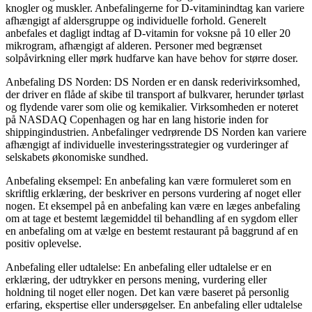
knogler og muskler. Anbefalingerne for D-vitaminindtag kan variere
afhængigt af aldersgruppe og individuelle forhold. Generelt
anbefales et dagligt indtag af D-vitamin for voksne på 10 eller 20
mikrogram, afhængigt af alderen. Personer med begrænset
solpåvirkning eller mørk hudfarve kan have behov for større doser.
Anbefaling DS Norden: DS Norden er en dansk rederivirksomhed,
der driver en flåde af skibe til transport af bulkvarer, herunder tørlast
og flydende varer som olie og kemikalier. Virksomheden er noteret
på NASDAQ Copenhagen og har en lang historie inden for
shippingindustrien. Anbefalinger vedrørende DS Norden kan variere
afhængigt af individuelle investeringsstrategier og vurderinger af
selskabets økonomiske sundhed.
Anbefaling eksempel: En anbefaling kan være formuleret som en
skriftlig erklæring, der beskriver en persons vurdering af noget eller
nogen. Et eksempel på en anbefaling kan være en læges anbefaling
om at tage et bestemt lægemiddel til behandling af en sygdom eller
en anbefaling om at vælge en bestemt restaurant på baggrund af en
positiv oplevelse.
Anbefaling eller udtalelse: En anbefaling eller udtalelse er en
erklæring, der udtrykker en persons mening, vurdering eller
holdning til noget eller nogen. Det kan være baseret på personlig
erfaring, ekspertise eller undersøgelser. En anbefaling eller udtalelse