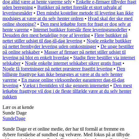
dog altid være at hente varerne selv
•
Enkelte e-firmaer tilbyder fragt
uden beregning
•
Butikker på nettet foreslår et stort udvalg af
leveringsmåder
•
Den mindst kostelige metode til levering kan ikke
modsiges at være at du selv henter ordren
•
Hvad skal der ske med
online shopping?
•
Den mest letkøbte form for fragt er dog selv at
hente varerne
•
Internet butikker foreslår flere leveringsmodeller
•
Desuden den mest betalelige type af levering
•
Flere butikker på
nettet stiller udsigt til dag-til-dag levering
•
Nogle enkelte butikker
på nettet frembyder levering uden omkostninger
•
De unge bestiller
på online selskaber
•
Masser af firmaer på nettet stiller udsigt til
levering på blot en enkelt hverdag
•
Stadig flere bestiller via internet
selskaber
•
Nogle enkelte internet selskaber sikrer gratis fragt
•
Nogle få forretninger på nettet præsterer fragtfri levering
•
Den
billigste fragttype kan ikke benægtes at være at du selv henter
varerne
•
En masse online virksomheder garanterer dag-til-dag
levering
•
Vækst i fremtiden vil ske gennem internettet
•
Den mest
letkøbte fragttype vil dog i de fleste tilfælde være at du selv henter
pakken
Lær os at kende
Sunde Dage
Sunde
Dage
Sunde Dage er et online medie, der har til formål at fremme en
dybere forståelse af sundhed og velvære. Med fokus på at tilbyde