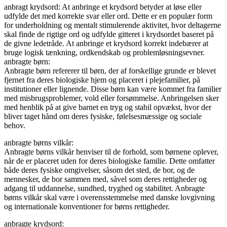
anbragt krydsord: At anbringe et krydsord betyder at løse eller
udfylde det med korrekte svar eller ord. Dette er en populær form
for underholdning og mentalt stimulerende aktivitet, hvor deltagerne
skal finde de rigtige ord og udfylde gitteret i krydsordet baseret på
de givne ledetråde. At anbringe et krydsord korrekt indebærer at
bruge logisk tænkning, ordkendskab og problemløsningsevner.
anbragte børn:
Anbragte børn refererer til børn, der af forskellige grunde er blevet
fjernet fra deres biologiske hjem og placeret i plejefamilier, på
institutioner eller lignende. Disse børn kan være kommet fra familier
med misbrugsproblemer, vold eller forsømmelse. Anbringelsen sker
med henblik på at give barnet en tryg og stabil opvækst, hvor der
bliver taget hånd om deres fysiske, følelsesmæssige og sociale
behov.
anbragte børns vilkår:
Anbragte børns vilkår henviser til de forhold, som børnene oplever,
når de er placeret uden for deres biologiske familie. Dette omfatter
både deres fysiske omgivelser, såsom det sted, de bor, og de
mennesker, de bor sammen med, såvel som deres rettigheder og
adgang til uddannelse, sundhed, tryghed og stabilitet. Anbragte
børns vilkår skal være i overensstemmelse med danske lovgivning
og internationale konventioner for børns rettigheder.
anbragte krydsord: