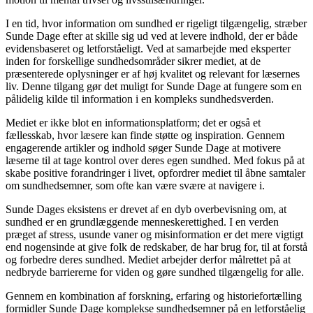
I en tid, hvor information om sundhed er rigeligt tilgængelig, stræber
Sunde Dage efter at skille sig ud ved at levere indhold, der er både
evidensbaseret og letforståeligt. Ved at samarbejde med eksperter
inden for forskellige sundhedsområder sikrer mediet, at de
præsenterede oplysninger er af høj kvalitet og relevant for læsernes
liv. Denne tilgang gør det muligt for Sunde Dage at fungere som en
pålidelig kilde til information i en kompleks sundhedsverden.
Mediet er ikke blot en informationsplatform; det er også et
fællesskab, hvor læsere kan finde støtte og inspiration. Gennem
engagerende artikler og indhold søger Sunde Dage at motivere
læserne til at tage kontrol over deres egen sundhed. Med fokus på at
skabe positive forandringer i livet, opfordrer mediet til åbne samtaler
om sundhedsemner, som ofte kan være svære at navigere i.
Sunde Dages eksistens er drevet af en dyb overbevisning om, at
sundhed er en grundlæggende menneskerettighed. I en verden
præget af stress, usunde vaner og misinformation er det mere vigtigt
end nogensinde at give folk de redskaber, de har brug for, til at forstå
og forbedre deres sundhed. Mediet arbejder derfor målrettet på at
nedbryde barriererne for viden og gøre sundhed tilgængelig for alle.
Gennem en kombination af forskning, erfaring og historiefortælling
formidler Sunde Dage komplekse sundhedsemner på en letforståelig