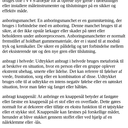
bruges ofte i VVS-arbejde for at oprette nye grene i rørledninger
eller installere måleinstrumenter og tilslutninger på en sikker og
effektiv måde.
anboringsmanchet: En anboringsmanchet er en gummitætning, der
bruges i forbindelse med en anboring. Denne manchet bruges til at
sikre, at der ikke opstår lækager eller skader på røret eller
beholderen under anboreprocessen. Anboringsmanchetter er normalt
fremstillet af holdbart gummemateriale, der er i stand til at modstå
tryk og kemikalier. De sikrer en pålidelig og tæt forbindelse mellem
det eksisterende rør og den nye gren eller tilslutning.
anbragt i helvede: Udtrykket anbragt i helvede bruges metaforisk til
at beskrive en situation, hvor en person eller en gruppe oplever
ekstremt ubehag, smerte eller lidelse. Det kan referere til følelser af
vrede, frustration, sorg eller en kombination af disse. Udtrykket
bruges ofte til at udtrykke en intens negativ følelse eller en uønsket
situation, hvor man føler sig fanget eller håbløs.
anbragt knappenål: At anbringe en knappenål betyder at fastgøre
eller fæstne en knappenål på et stof eller en overflade. Dette gøres
normalt for at dekorere eller tilføje en ekstra funktion til et tøjstykke
eller et stykke stof. Knappenåle kan fæstnes på forskellige måder,
herunder at blive stukket gennem stoffet eller ved hjælp af en
nåleklemme eller -lås.