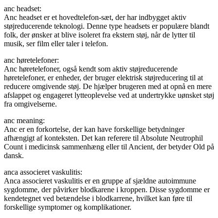
anc headset:
Anc headset er et hovedtelefon-sæt, der har indbygget aktiv
støjreducerende teknologi. Denne type headsets er populære blandt
folk, der ønsker at blive isoleret fra ekstern støj, når de lytter til
musik, ser film eller taler i telefon.
anc høretelefoner:
Anc høretelefoner, også kendt som aktiv støjreducerende
høretelefoner, er enheder, der bruger elektrisk støjreducering til at
reducere omgivende støj. De hjælper brugeren med at opnå en mere
afslappet og engageret lytteoplevelse ved at undertrykke uønsket støj
fra omgivelserne.
anc meaning:
Anc er en forkortelse, der kan have forskellige betydninger
afhængigt af konteksten. Det kan referere til Absolute Neutrophil
Count i medicinsk sammenhæng eller til Ancient, der betyder Old på
dansk.
anca associeret vaskulitis:
Anca associeret vaskulitis er en gruppe af sjældne autoimmune
sygdomme, der påvirker blodkarene i kroppen. Disse sygdomme er
kendetegnet ved betændelse i blodkarrene, hvilket kan føre til
forskellige symptomer og komplikationer.