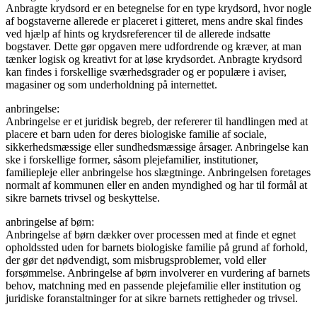
Anbragte krydsord er en betegnelse for en type krydsord, hvor nogle
af bogstaverne allerede er placeret i gitteret, mens andre skal findes
ved hjælp af hints og krydsreferencer til de allerede indsatte
bogstaver. Dette gør opgaven mere udfordrende og kræver, at man
tænker logisk og kreativt for at løse krydsordet. Anbragte krydsord
kan findes i forskellige sværhedsgrader og er populære i aviser,
magasiner og som underholdning på internettet.
anbringelse:
Anbringelse er et juridisk begreb, der refererer til handlingen med at
placere et barn uden for deres biologiske familie af sociale,
sikkerhedsmæssige eller sundhedsmæssige årsager. Anbringelse kan
ske i forskellige former, såsom plejefamilier, institutioner,
familiepleje eller anbringelse hos slægtninge. Anbringelsen foretages
normalt af kommunen eller en anden myndighed og har til formål at
sikre barnets trivsel og beskyttelse.
anbringelse af børn:
Anbringelse af børn dækker over processen med at finde et egnet
opholdssted uden for barnets biologiske familie på grund af forhold,
der gør det nødvendigt, som misbrugsproblemer, vold eller
forsømmelse. Anbringelse af børn involverer en vurdering af barnets
behov, matchning med en passende plejefamilie eller institution og
juridiske foranstaltninger for at sikre barnets rettigheder og trivsel.