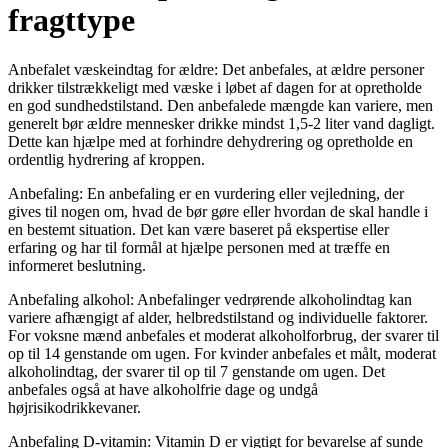
fragttype
Anbefalet væskeindtag for ældre: Det anbefales, at ældre personer
drikker tilstrækkeligt med væske i løbet af dagen for at opretholde
en god sundhedstilstand. Den anbefalede mængde kan variere, men
generelt bør ældre mennesker drikke mindst 1,5-2 liter vand dagligt.
Dette kan hjælpe med at forhindre dehydrering og opretholde en
ordentlig hydrering af kroppen.
Anbefaling: En anbefaling er en vurdering eller vejledning, der
gives til nogen om, hvad de bør gøre eller hvordan de skal handle i
en bestemt situation. Det kan være baseret på ekspertise eller
erfaring og har til formål at hjælpe personen med at træffe en
informeret beslutning.
Anbefaling alkohol: Anbefalinger vedrørende alkoholindtag kan
variere afhængigt af alder, helbredstilstand og individuelle faktorer.
For voksne mænd anbefales et moderat alkoholforbrug, der svarer til
op til 14 genstande om ugen. For kvinder anbefales et målt, moderat
alkoholindtag, der svarer til op til 7 genstande om ugen. Det
anbefales også at have alkoholfrie dage og undgå
højrisikodrikkevaner.
Anbefaling D-vitamin: Vitamin D er vigtigt for bevarelse af sunde