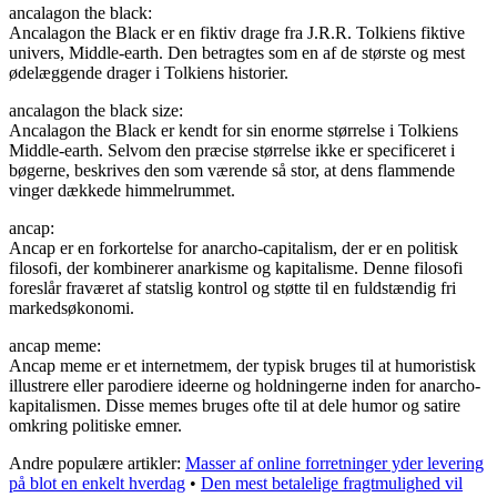
ancalagon the black:
Ancalagon the Black er en fiktiv drage fra J.R.R. Tolkiens fiktive
univers, Middle-earth. Den betragtes som en af de største og mest
ødelæggende drager i Tolkiens historier.
ancalagon the black size:
Ancalagon the Black er kendt for sin enorme størrelse i Tolkiens
Middle-earth. Selvom den præcise størrelse ikke er specificeret i
bøgerne, beskrives den som værende så stor, at dens flammende
vinger dækkede himmelrummet.
ancap:
Ancap er en forkortelse for anarcho-capitalism, der er en politisk
filosofi, der kombinerer anarkisme og kapitalisme. Denne filosofi
foreslår fraværet af statslig kontrol og støtte til en fuldstændig fri
markedsøkonomi.
ancap meme:
Ancap meme er et internetmem, der typisk bruges til at humoristisk
illustrere eller parodiere ideerne og holdningerne inden for anarcho-
kapitalismen. Disse memes bruges ofte til at dele humor og satire
omkring politiske emner.
Andre populære artikler:
Masser af online forretninger yder levering
på blot en enkelt hverdag
•
Den mest betalelige fragtmulighed vil