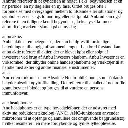
Anbrud refererer til begyndelsen af noget, f.eks. begyndelsen af en
ny periode, en ny dag eller en ny fase. Ordet bruges ofte i
forbindelse med overgangen mellem to tilstande eller situationer og
symboliserer en slags forandring eller startpunkt. Anbrud kan også
referere til en tidligere kendt begyndelse, f.eks. lyset kommer
anbrudt og markerer starten på en ny dag.
anbu aktie:
Anbu aktie er en betegnelse, der kan henføres til forskellige
betydninger, afhængigt af sammenhængen. I en bred forstand kan
anbu aktie referere til aktier, der er blevet købt eller solgt af
investorer ved brug af Anbu Investors platform. Anbu Investor er en
virksomhed, der tilbyder online handelsplatforme og værktøjer til at
handle med aktier og andre finansielle instrumenter.
anc:
Anc er en forkortelse for Absolute Neutrophil Count, som på dansk
betyder absolut nøytrofiltælling. Det refererer til antallet af neutrofile
granulocytter i blodet og bruges til at vurdere en persons
immunforsvar.
anc headphones:
Anc headphones er en type hovedtelefoner, der er udstyret med
aktiv støjreduktionsteknologi (ANC). ANC-funktionen anvender
mikrofoner til at opfange og annullere det omgivende baggrundsstøj,
hvilket resulterer i en mere fordybende og lydløs lytteoplevelse.