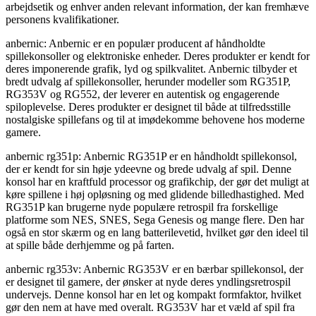
arbejdsetik og enhver anden relevant information, der kan fremhæve
personens kvalifikationer.
anbernic: Anbernic er en populær producent af håndholdte
spillekonsoller og elektroniske enheder. Deres produkter er kendt for
deres imponerende grafik, lyd og spilkvalitet. Anbernic tilbyder et
bredt udvalg af spillekonsoller, herunder modeller som RG351P,
RG353V og RG552, der leverer en autentisk og engagerende
spiloplevelse. Deres produkter er designet til både at tilfredsstille
nostalgiske spillefans og til at imødekomme behovene hos moderne
gamere.
anbernic rg351p: Anbernic RG351P er en håndholdt spillekonsol,
der er kendt for sin høje ydeevne og brede udvalg af spil. Denne
konsol har en kraftfuld processor og grafikchip, der gør det muligt at
køre spillene i høj opløsning og med glidende billedhastighed. Med
RG351P kan brugerne nyde populære retrospil fra forskellige
platforme som NES, SNES, Sega Genesis og mange flere. Den har
også en stor skærm og en lang batterilevetid, hvilket gør den ideel til
at spille både derhjemme og på farten.
anbernic rg353v: Anbernic RG353V er en bærbar spillekonsol, der
er designet til gamere, der ønsker at nyde deres yndlingsretrospil
undervejs. Denne konsol har en let og kompakt formfaktor, hvilket
gør den nem at have med overalt. RG353V har et væld af spil fra