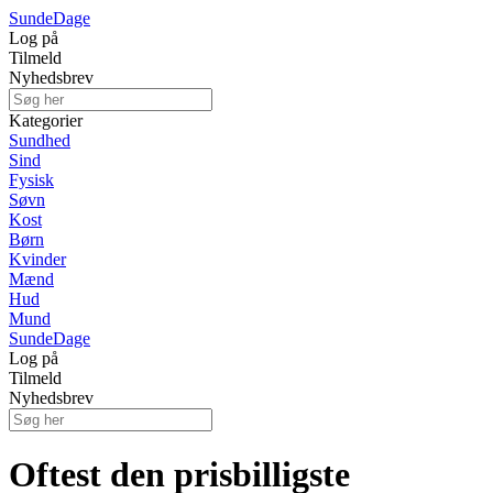
Sunde
Dage
Log på
Tilmeld
Nyhedsbrev
Kategorier
Sundhed
Sind
Fysisk
Søvn
Kost
Børn
Kvinder
Mænd
Hud
Mund
Sunde
Dage
Log på
Tilmeld
Nyhedsbrev
Oftest den prisbilligste