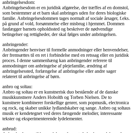
anbringelsesdom:
Anbringelsesdom er en juridisk afgørelse, der træffes af en domstol,
som bestemmer at et barn skal anbringes uden for deres biologiske
familie. Anbringelsesdommen tages normalt af sociale årsager, f.eks.
på grund af vold, forsømmelse eller misbrug i hjemmet. Dommen
fastlægger barnets opholdssted og beskriver de nødvendige
betingelser og rettigheder, der skal følges under anbringelsen.
anbringender:
Anbringender henviser til formelle anmodninger eller henvendelser,
der fremsættes til en ret i forbindelse med en retssag eller en juridisk
proces. I denne sammenhæng kan anbringender referere til
anmodninger om anbringelse af plejefamilie, ændring af
anbringelsessted, forlængelse af anbringelse eller andre sager
relateret til anbringelse af børn.
anbro og soltau:
Anbro og soltau er en kunstnerisk duo bestående af de danske
musikkunstnere Anders Hobolth og Torben Nielsen. De to
kunstnere kombinerer forskellige genrer, som popmusik, electronica
og rock, og skaber unikke lydlandskaber og sange. Anbro og soltaus
musik er kendetegnet ved deres fængende melodier, interessante
tekster og eksperimenterende lydelementer.
anbrud: