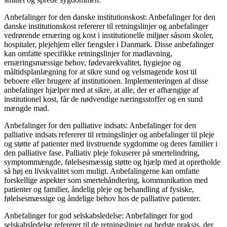
Anbefalinger for den danske institutionskost: Anbefalinger for den
danske institutionskost refererer til retningslinjer og anbefalinger
vedrørende ernæring og kost i institutionelle miljøer såsom skoler,
hospitaler, plejehjem eller fængsler i Danmark. Disse anbefalinger
kan omfatte specifikke retningslinjer for madlavning,
ernæringsmæssige behov, fødevarekvalitet, hygiejne og
måltidsplanlægning for at sikre sund og velsmagende kost til
beboere eller brugere af institutionen. Implementeringen af ​​disse
anbefalinger hjælper med at sikre, at alle, der er afhængige af
institutionel kost, får de nødvendige næringsstoffer og en sund
mængde mad.
Anbefalinger for den palliative indsats: Anbefalinger for den
palliative indsats refererer til retningslinjer og anbefalinger til pleje
og støtte af patienter med livstruende sygdomme og deres familier i
den palliative fase. Palliativ pleje fokuserer på smertelindring,
symptommængde, følelsesmæssig støtte og hjælp med at opretholde
så høj en livskvalitet som muligt. Anbefalingerne kan omfatte
forskellige aspekter som smertehåndtering, kommunikation med
patienter og familier, åndelig pleje og behandling af fysiske,
følelsesmæssige og åndelige behov hos de palliative patienter.
Anbefalinger for god selskabsledelse: Anbefalinger for god
selskabsledelse refererer til de retningslinjer og bedste praksis, der