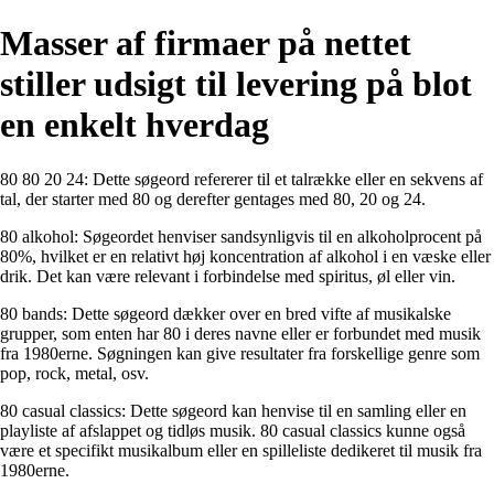
Masser af firmaer på nettet
stiller udsigt til levering på blot
en enkelt hverdag
80 80 20 24: Dette søgeord refererer til et talrække eller en sekvens af
tal, der starter med 80 og derefter gentages med 80, 20 og 24.
80 alkohol: Søgeordet henviser sandsynligvis til en alkoholprocent på
80%, hvilket er en relativt høj koncentration af alkohol i en væske eller
drik. Det kan være relevant i forbindelse med spiritus, øl eller vin.
80 bands: Dette søgeord dækker over en bred vifte af musikalske
grupper, som enten har 80 i deres navne eller er forbundet med musik
fra 1980erne. Søgningen kan give resultater fra forskellige genre som
pop, rock, metal, osv.
80 casual classics: Dette søgeord kan henvise til en samling eller en
playliste af afslappet og tidløs musik. 80 casual classics kunne også
være et specifikt musikalbum eller en spilleliste dedikeret til musik fra
1980erne.