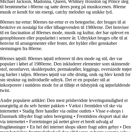
Michael Jackson, Madonna, Queen, Whitney Houston og Prince steg
til berømmelse i 80erne og satte deres præg på musikscenen. 80erne
musik er kendt for sin energi, catchy melodier og unikke lyd.
80ernes tur-retur: 80ernes tur-retur er en betegnelse, der bruges til at
beskrive en nostalgi for eller tilbagevenden til 1980erne. Det henviser
til en fascination af 80ernes mode, musik og kultur, der har oplevet en
genopblussen eller popularitet i senere år. Udtrykket bruges ofte til at
henvise til arrangementer eller fester, der hylder eller genskaber
stemningen fra 80erne.
80ernes tøjstil: 80ernes tøjstil refererer til den mode og stil, der var
populær i løbet af 1980erne. Den inkluderer elementer som skinnende
stof, neonfarver, skulderpuder, permakrøller, leggings, oversizede trøjer
og bælter i taljen. 80ernes tøjstil var ofte dristig, unik og blev kendt for
sin struktur og individuelle udtryk. Det er en populær stil at
inkorporere i nutidens mode for at tilføje et tidstypisk og iøjnefaldende
twist.
Andre populære artikler:
Den mest prisbevidste leveringsmulighed er
unægtelig at du selv henter pakken
•
Vækst i fremtiden vil ske via
internettet
•
Stadig flere handler via online outlets
•
Visse e-shops i
Danmark tilbyder fragt uden beregning
•
Fremtidens eksport skal ske
via internettet
•
Forretninger på nettet giver et bredt udvalg af
fragtløsninger
•
En hel del internet shops sikrer fragt uden gebyr
•
Den