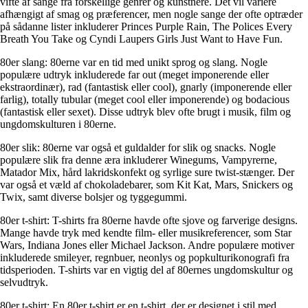
vifte af sange fra forskellige genrer og kunstnere. Det vil variere
afhængigt af smag og præferencer, men nogle sange der ofte optræder
på sådanne lister inkluderer Princes Purple Rain, The Polices Every
Breath You Take og Cyndi Laupers Girls Just Want to Have Fun.
80er slang: 80erne var en tid med unikt sprog og slang. Nogle
populære udtryk inkluderede far out (meget imponerende eller
ekstraordinær), rad (fantastisk eller cool), gnarly (imponerende eller
farlig), totally tubular (meget cool eller imponerende) og bodacious
(fantastisk eller sexet). Disse udtryk blev ofte brugt i musik, film og
ungdomskulturen i 80erne.
80er slik: 80erne var også et guldalder for slik og snacks. Nogle
populære slik fra denne æra inkluderer Winegums, Vampyrerne,
Matador Mix, hård lakridskonfekt og syrlige sure twist-stænger. Der
var også et væld af chokoladebarer, som Kit Kat, Mars, Snickers og
Twix, samt diverse bolsjer og tyggegummi.
80er t-shirt: T-shirts fra 80erne havde ofte sjove og farverige designs.
Mange havde tryk med kendte film- eller musikreferencer, som Star
Wars, Indiana Jones eller Michael Jackson. Andre populære motiver
inkluderede smileyer, regnbuer, neonlys og popkulturikonografi fra
tidsperioden. T-shirts var en vigtig del af 80ernes ungdomskultur og
selvudtryk.
80er t-shirt: En 80er t-shirt er en t-shirt, der er designet i stil med