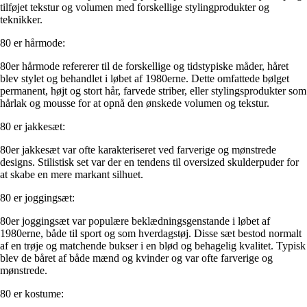
tilføjet tekstur og volumen med forskellige stylingprodukter og
teknikker.
80 er hårmode:
80er hårmode refererer til de forskellige og tidstypiske måder, håret
blev stylet og behandlet i løbet af 1980erne. Dette omfattede bølget
permanent, højt og stort hår, farvede striber, eller stylingsprodukter som
hårlak og mousse for at opnå den ønskede volumen og tekstur.
80 er jakkesæt:
80er jakkesæt var ofte karakteriseret ved farverige og mønstrede
designs. Stilistisk set var der en tendens til oversized skulderpuder for
at skabe en mere markant silhuet.
80 er joggingsæt:
80er joggingsæt var populære beklædningsgenstande i løbet af
1980erne, både til sport og som hverdagstøj. Disse sæt bestod normalt
af en trøje og matchende bukser i en blød og behagelig kvalitet. Typisk
blev de båret af både mænd og kvinder og var ofte farverige og
mønstrede.
80 er kostume: