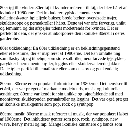
80er tøj til kvinder: 80er tøj til kvinder refererer til tøj, der blev båret af
kvinder i 1980erne. Det inkluderer typisk elementer som
ballerinaskørter, højtaljede bukser, brede bælter, oversizede trøjer,
skuldertoppe og permakrøller i håret. Dette tøj var ofte farverigt, unikt
og feminint, og det afspejler tidens modetrends for kvinder. Det er
perfekt til dem, der ønsker at inkorporere den ikoniske 80erstil i deres
garderobe.
80er udklædning: En 80er udklædning er en beklædningsgenstand
eller et kostume, der er inspireret af 1980erne. Det kan omfatte ting
som flashy tøj og tilbehør, som store solbriller, neonfarvede tøjstykker,
parykker i permanente krøller, leggins eller skuldervatterede jakker.
Dette tøj er perfekt til temafester eller som en sjov og genkendelig
udklædning.
80erne: 80erne er en populær forkortelse for 1980erne. Det henviser til
et årti, der var præget af markante modetrends, musik og kulturelle
ændringer. 80erne var kendt for sin unikke og iøjnefaldende stil med
neonfarver, skulderpuder, permakrøller og leggins. Det var også præget
af ikoniske musikgenrer som pop, rock og synthpop.
80erne musik: 80erne musik refererer til musik, der var populært i løbet
af 1980erne. Det inkluderer genrer som pop, rock, synthpop, new
wave, heavy metal og rap. Mange ikoniske kunstnere og bands som