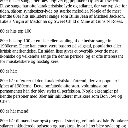
80er hits er sange, der blev udgivet og populære i løbet af 1980erne.
Disse sange har ofte karakteristiske lyde og stilarter, der var typiske for
tiden, såsom synthesizer-lyde og stærke melodier. Nogle af de mest
kendte 80er hits inkluderer sange som Billie Jean af Michael Jackson,
Like a Virgin af Madonna og Sweet Child o Mine af Guns N Roses.
80 er hits top 100:
80er hits top 100 er en liste eller samling af de bedste sange fra
1980erne. Dette kan enten være baseret på salgstal, popularitet eller
kritisk anerkendelse. En sådan liste giver et overblik over de mest
ikoniske og velkendte sange fra denne periode, og er ofte interessant
for musikelskere og nostalgikere.
80 er hår:
80er hår refererer til den karakteristiske hårtrend, der var populær i
løbet af 1980erne. Dette omfattede ofte stort, voluminøst og
permanentet hår, der blev stylet til perfektion. Nogle eksempler på
kendte personer med 80er hår inkluderer musikere som Bon Jovi og
Cher.
80 er hår mænd:
80er hår til mænd var også præget af stort og voluminøst hår. Populære
stilarter inkluderede pølsetop og paryktop, hvor håret blev stylet op og