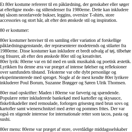
Et 80er kostume refererer til en påklædning, der genskaber eller søger
at efterligne mode- og stiltendenser fra 1980erne. Dette kan inkludere
tøj såsom neonfarvede bukser, leggins, oversize T-shirts, store
accessories og stort hår, alt efter den ønskede stil og inspiration.
80 er kostumer:
80er kostumer henviser til en samling eller variation af forskellige
påklædningsgenstande, der repræsenterer modetrends og stilarter fra
1980erne. Disse kostumer kan inkludere et bredt udvalg af tøj, tilbehør
og frisurer, alt efter den ønskede 80er stil og kreativitet.
80er lyrik: 80erne var en tid med en unik musikalsk og poetisk æstetik.
Lyrikken fra denne æra var præget af intense følelser og refleksioner
over samfundets tilstand. Teksterne var ofte dybt personlige og
eksperimenterede med sproget. Nogle af de mest kendte 80er lyrikere
inkluderer Poul Borum, Suzanne Brøgger og Søren Ulrik Thomsen.
80er mad opskrifter: Maden i 80erne var farverig og spændende.
Populære retter inkluderede bankekød med kartofler og skysauce,
fiskefrikadeller med remoulade, forlorgen grisesteg med brun sovs og
kartofler samt wienerschnitzel med ærter og pommes frites. Der var
også en stigende interesse for internationale retter som tacos, pasta og
sushi.
80er menu: 80erne var præget af store, overdådige middagsselskaber