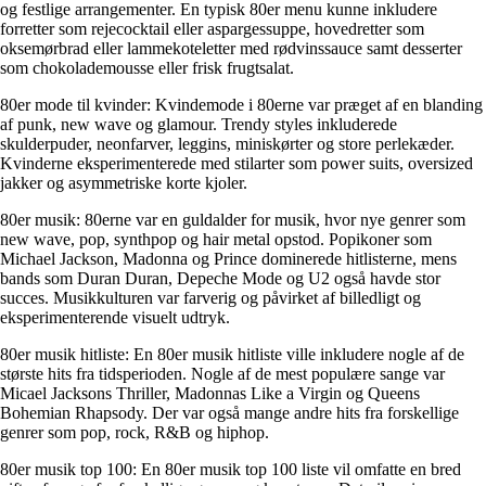
og festlige arrangementer. En typisk 80er menu kunne inkludere
forretter som rejecocktail eller aspargessuppe, hovedretter som
oksemørbrad eller lammekoteletter med rødvinssauce samt desserter
som chokolademousse eller frisk frugtsalat.
80er mode til kvinder: Kvindemode i 80erne var præget af en blanding
af punk, new wave og glamour. Trendy styles inkluderede
skulderpuder, neonfarver, leggins, miniskørter og store perlekæder.
Kvinderne eksperimenterede med stilarter som power suits, oversized
jakker og asymmetriske korte kjoler.
80er musik: 80erne var en guldalder for musik, hvor nye genrer som
new wave, pop, synthpop og hair metal opstod. Popikoner som
Michael Jackson, Madonna og Prince dominerede hitlisterne, mens
bands som Duran Duran, Depeche Mode og U2 også havde stor
succes. Musikkulturen var farverig og påvirket af billedligt og
eksperimenterende visuelt udtryk.
80er musik hitliste: En 80er musik hitliste ville inkludere nogle af de
største hits fra tidsperioden. Nogle af de mest populære sange var
Micael Jacksons Thriller, Madonnas Like a Virgin og Queens
Bohemian Rhapsody. Der var også mange andre hits fra forskellige
genrer som pop, rock, R&B og hiphop.
80er musik top 100: En 80er musik top 100 liste vil omfatte en bred