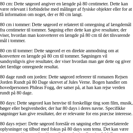
80 cm: Dette søgeord angiver en længde på 80 centimeter. Dette kan
være relevant i forbindelse med målinger af fysiske objekter eller for at
få information om noget, der er 80 cm langt.
80 cm i tommer: Dette søgeord er relateret til omregning af længdemål
fra centimeter til tommer. Søgning efter dette kan give resultater, der
viser, hvordan man konverterer en længde på 80 cm til det tilsvarende
mål i tommer.
80 cm til tommer: Dette søgeord er en direkte anmodning om at
konvertere en længde på 80 cm til tommer. Søgningen vil
sandsynligvis give resultater, der viser hvordan man gør dette og giver
det færdige omregnede resultat.
80 dage rundt om jorden: Dette søgeord refererer til romanen Rejsen
Jorden Rundt på 80 Dage skrevet af Jules Verne. Bogen handler om
hovedpersonen Phileas Fogg, der satser på, at han kan rejse verden
rundt på 80 dage.
80 days: Dette søgeord kan henvise til forskellige ting som film, musik,
bøger eller begivenheder, der har 80 days i deres navne. Specifikke
søgninger kan give resultater, der er relevante for ens præcise interesse.
80 days rejser: Dette søgeord foreslår en søgning efter rejserelaterede
oplysninger og tilbud med fokus på 80 days som tema. Det kan være