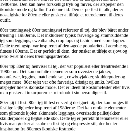
1980erne. Den kan have forskelligt tryk og farver, der afspejler den
ikoniske mode og kultur fra denne tid. Den er perfekt til alle, der er
nostalgiske for 80erne eller ønsker at tilføje et retroelement til deres
outfit.
80er træningstøj: 80er træningstøj refererer til tøj, der blev båret under
træning i 1980erne. Det inkluderer typisk farverige og stramtsiddende
tøj som leggings, sweatbands, crop tops og t-shirts med store logoer.
Dette træningstøj var inspireret af den øgede popularitet af aerobic og
fitness i 80erne. Det er perfekt til dem, der ønsker at tilføje et sjovt og
retro twist til deres træningsgarderobe.
80er tøj: 80er tøj henviser til tøj, der var populært eller fremtrædende i
1980erne. Det kan omfatte elementer som oversizede jakker,
neonfarver, leggins, matchende sæt, cowboyjakker, skulderpuder og
meget mere. 80er tøjet var ofte farverigt, dristigt og unikt, hvilket
afspejler tidens ikoniske mode. Det er ideelt til kostumefester eller hvis
man ønsker at inkorporere et retrolook i sin personlige stil.
80er tøj til fest: 80er tøj til fest er særlig designet tøj, der kan bruges til
festlige lejligheder inspireret af 1980erne. Det kan omfatte elementer
som glitrende kjoler, skinnende leggings, oversizede pailletjakker,
skulderpuder og højhælede sko. Dette tøj er perfekt til temafester eller
hvis man ønsker at skabe en festlig og ekspressiv stil, der henter
inspiration fra 80ernes ikoniske festmode.