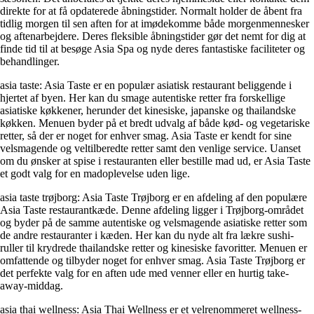
direkte for at få opdaterede åbningstider. Normalt holder de åbent fra
tidlig morgen til sen aften for at imødekomme både morgenmennesker
og aftenarbejdere. Deres fleksible åbningstider gør det nemt for dig at
finde tid til at besøge Asia Spa og nyde deres fantastiske faciliteter og
behandlinger.
asia taste: Asia Taste er en populær asiatisk restaurant beliggende i
hjertet af byen. Her kan du smage autentiske retter fra forskellige
asiatiske køkkener, herunder det kinesiske, japanske og thailandske
køkken. Menuen byder på et bredt udvalg af både kød- og vegetariske
retter, så der er noget for enhver smag. Asia Taste er kendt for sine
velsmagende og veltilberedte retter samt den venlige service. Uanset
om du ønsker at spise i restauranten eller bestille mad ud, er Asia Taste
et godt valg for en madoplevelse uden lige.
asia taste trøjborg: Asia Taste Trøjborg er en afdeling af den populære
Asia Taste restaurantkæde. Denne afdeling ligger i Trøjborg-området
og byder på de samme autentiske og velsmagende asiatiske retter som
de andre restauranter i kæden. Her kan du nyde alt fra lækre sushi-
ruller til krydrede thailandske retter og kinesiske favoritter. Menuen er
omfattende og tilbyder noget for enhver smag. Asia Taste Trøjborg er
det perfekte valg for en aften ude med venner eller en hurtig take-
away-middag.
asia thai wellness: Asia Thai Wellness er et velrenommeret wellness-