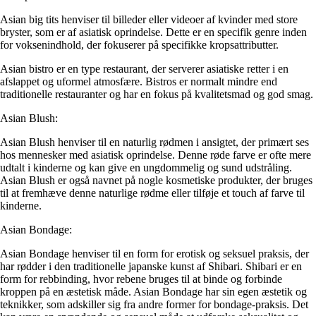
Asian big tits henviser til billeder eller videoer af kvinder med store
bryster, som er af asiatisk oprindelse. Dette er en specifik genre inden
for voksenindhold, der fokuserer på specifikke kropsattributter.
Asian bistro er en type restaurant, der serverer asiatiske retter i en
afslappet og uformel atmosfære. Bistros er normalt mindre end
traditionelle restauranter og har en fokus på kvalitetsmad og god smag.
Asian Blush:
Asian Blush henviser til en naturlig rødmen i ansigtet, der primært ses
hos mennesker med asiatisk oprindelse. Denne røde farve er ofte mere
udtalt i kinderne og kan give en ungdommelig og sund udstråling.
Asian Blush er også navnet på nogle kosmetiske produkter, der bruges
til at fremhæve denne naturlige rødme eller tilføje et touch af farve til
kinderne.
Asian Bondage:
Asian Bondage henviser til en form for erotisk og seksuel praksis, der
har rødder i den traditionelle japanske kunst af Shibari. Shibari er en
form for rebbinding, hvor rebene bruges til at binde og forbinde
kroppen på en æstetisk måde. Asian Bondage har sin egen æstetik og
teknikker, som adskiller sig fra andre former for bondage-praksis. Det