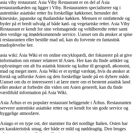
asia viby restaurant: Asia Viby Restaurant er en del af Asia
restaurantkæden og ligger i Viby. Restauranten specialiserer sig i
autentiske asiatiske retter fra forskellige køkkener, herunder det
kinesiske, japanske og thailandske køkken. Menuen er omfattende og
byder på et bredt udvalg af både kød- og vegetariske retter. Asia Viby
Restaurant er kendt for sine velsmagende og veltilberedte retter samt
den venlige og imødekommende service. Uanset om du ønsker at spise
i restauranten eller bestille mad ud, kan du forvente en fantastisk
madoplevelse her.
asia wiki: Asia Wiki er en online encyklopædi, der fokuserer på at give
information om emner relateret til Asien. Her kan du finde artikler og
oplysninger om alt fra asiatisk historie og kultur til geografi, økonomi,
mad og meget mere. Asia Wiki er et nyttigt værktøj, hvis du ønsker at
forstå og udforske Asien og dets forskellige lande på en dybere måde.
Uanset om du er interesseret i at lære mere om et bestemt asiatisk land
eller ønsker at forbedre din viden om Asien generelt, kan du finde
værdifuld information på Asia Wiki.
Asia Århus er en populær restaurant beliggende i Århus. Restauranten
serverer autentiske asiatiske retter og er kendt for sin gode service og
hyggelige atmosfære.
Asiago er en type ost, der stammer fra det nordlige Italien. Osten har
en karakteristisk smag, der både er mild og nøddeagtig. Den bruges