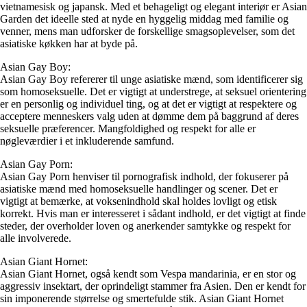
vietnamesisk og japansk. Med et behageligt og elegant interiør er Asian
Garden det ideelle sted at nyde en hyggelig middag med familie og
venner, mens man udforsker de forskellige smagsoplevelser, som det
asiatiske køkken har at byde på.
Asian Gay Boy:
Asian Gay Boy refererer til unge asiatiske mænd, som identificerer sig
som homoseksuelle. Det er vigtigt at understrege, at seksuel orientering
er en personlig og individuel ting, og at det er vigtigt at respektere og
acceptere menneskers valg uden at dømme dem på baggrund af deres
seksuelle præferencer. Mangfoldighed og respekt for alle er
nøgleværdier i et inkluderende samfund.
Asian Gay Porn:
Asian Gay Porn henviser til pornografisk indhold, der fokuserer på
asiatiske mænd med homoseksuelle handlinger og scener. Det er
vigtigt at bemærke, at voksenindhold skal holdes lovligt og etisk
korrekt. Hvis man er interesseret i sådant indhold, er det vigtigt at finde
steder, der overholder loven og anerkender samtykke og respekt for
alle involverede.
Asian Giant Hornet:
Asian Giant Hornet, også kendt som Vespa mandarinia, er en stor og
aggressiv insektart, der oprindeligt stammer fra Asien. Den er kendt for
sin imponerende størrelse og smertefulde stik. Asian Giant Hornet