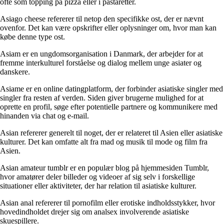
ofte som topping på pizza eller i pastaretter.
Asiago cheese refererer til netop den specifikke ost, der er nævnt
ovenfor. Det kan være opskrifter eller oplysninger om, hvor man kan
købe denne type ost.
Asiam er en ungdomsorganisation i Danmark, der arbejder for at
fremme interkulturel forståelse og dialog mellem unge asiater og
danskere.
Asiame er en online datingplatform, der forbinder asiatiske singler med
singler fra resten af verden. Siden giver brugerne mulighed for at
oprette en profil, søge efter potentielle partnere og kommunikere med
hinanden via chat og e-mail.
Asian refererer generelt til noget, der er relateret til Asien eller asiatiske
kulturer. Det kan omfatte alt fra mad og musik til mode og film fra
Asien.
Asian amateur tumblr er en populær blog på hjemmesiden Tumblr,
hvor amatører deler billeder og videoer af sig selv i forskellige
situationer eller aktiviteter, der har relation til asiatiske kulturer.
Asian anal refererer til pornofilm eller erotiske indholdsstykker, hvor
hovedindholdet drejer sig om analsex involverende asiatiske
skuespillere.