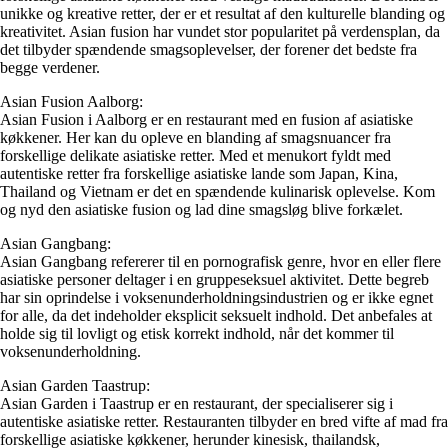
unikke og kreative retter, der er et resultat af den kulturelle blanding og
kreativitet. Asian fusion har vundet stor popularitet på verdensplan, da
det tilbyder spændende smagsoplevelser, der forener det bedste fra
begge verdener.
Asian Fusion Aalborg:
Asian Fusion i Aalborg er en restaurant med en fusion af asiatiske
køkkener. Her kan du opleve en blanding af smagsnuancer fra
forskellige delikate asiatiske retter. Med et menukort fyldt med
autentiske retter fra forskellige asiatiske lande som Japan, Kina,
Thailand og Vietnam er det en spændende kulinarisk oplevelse. Kom
og nyd den asiatiske fusion og lad dine smagsløg blive forkælet.
Asian Gangbang:
Asian Gangbang refererer til en pornografisk genre, hvor en eller flere
asiatiske personer deltager i en gruppeseksuel aktivitet. Dette begreb
har sin oprindelse i voksenunderholdningsindustrien og er ikke egnet
for alle, da det indeholder eksplicit seksuelt indhold. Det anbefales at
holde sig til lovligt og etisk korrekt indhold, når det kommer til
voksenunderholdning.
Asian Garden Taastrup:
Asian Garden i Taastrup er en restaurant, der specialiserer sig i
autentiske asiatiske retter. Restauranten tilbyder en bred vifte af mad fra
forskellige asiatiske køkkener, herunder kinesisk, thailandsk,