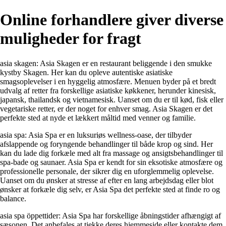
Online forhandlere giver diverse
muligheder for fragt
asia skagen: Asia Skagen er en restaurant beliggende i den smukke
kystby Skagen. Her kan du opleve autentiske asiatiske
smagsoplevelser i en hyggelig atmosfære. Menuen byder på et bredt
udvalg af retter fra forskellige asiatiske køkkener, herunder kinesisk,
japansk, thailandsk og vietnamesisk. Uanset om du er til kød, fisk eller
vegetariske retter, er der noget for enhver smag. Asia Skagen er det
perfekte sted at nyde et lækkert måltid med venner og familie.
asia spa: Asia Spa er en luksuriøs wellness-oase, der tilbyder
afslappende og foryngende behandlinger til både krop og sind. Her
kan du lade dig forkæle med alt fra massage og ansigtsbehandlinger til
spa-bade og saunaer. Asia Spa er kendt for sin eksotiske atmosfære og
professionelle personale, der sikrer dig en uforglemmelig oplevelse.
Uanset om du ønsker at stresse af efter en lang arbejdsdag eller blot
ønsker at forkæle dig selv, er Asia Spa det perfekte sted at finde ro og
balance.
asia spa öppettider: Asia Spa har forskellige åbningstider afhængigt af
sæsonen. Det anbefales at tjekke deres hjemmeside eller kontakte dem