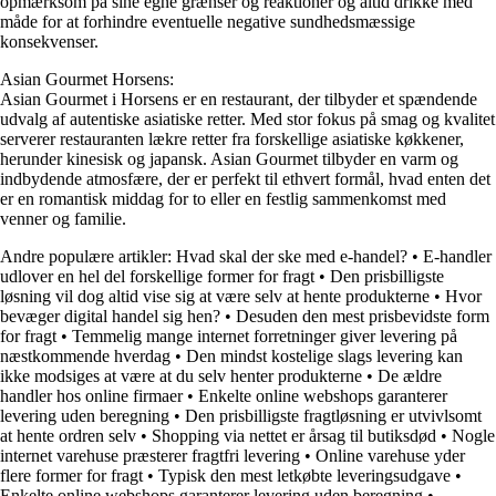
opmærksom på sine egne grænser og reaktioner og altid drikke med
måde for at forhindre eventuelle negative sundhedsmæssige
konsekvenser.
Asian Gourmet Horsens:
Asian Gourmet i Horsens er en restaurant, der tilbyder et spændende
udvalg af autentiske asiatiske retter. Med stor fokus på smag og kvalitet
serverer restauranten lækre retter fra forskellige asiatiske køkkener,
herunder kinesisk og japansk. Asian Gourmet tilbyder en varm og
indbydende atmosfære, der er perfekt til ethvert formål, hvad enten det
er en romantisk middag for to eller en festlig sammenkomst med
venner og familie.
Andre populære artikler:
Hvad skal der ske med e-handel?
•
E-handler
udlover en hel del forskellige former for fragt
•
Den prisbilligste
løsning vil dog altid vise sig at være selv at hente produkterne
•
Hvor
bevæger digital handel sig hen?
•
Desuden den mest prisbevidste form
for fragt
•
Temmelig mange internet forretninger giver levering på
næstkommende hverdag
•
Den mindst kostelige slags levering kan
ikke modsiges at være at du selv henter produkterne
•
De ældre
handler hos online firmaer
•
Enkelte online webshops garanterer
levering uden beregning
•
Den prisbilligste fragtløsning er utvivlsomt
at hente ordren selv
•
Shopping via nettet er årsag til butiksdød
•
Nogle
internet varehuse præsterer fragtfri levering
•
Online varehuse yder
flere former for fragt
•
Typisk den mest letkøbte leveringsudgave
•
Enkelte online webshops garanterer levering uden beregning
•