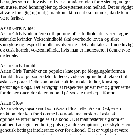
betragtes som en invasiv art i visse områder uden for Asien og udgør
en trussel mod honningbier og økosystemet som helhed. Det er vigtigt
at være forsigtig og undgå nærkontakt med disse hornets, da de kan
være farlige.
Asian Girls Nude:
Asian Girls Nude refererer til pornografisk indhold, der viser nøgne
asiatiske kvinder. Voksenindhold skal overholde loven og sikre
samtykke og respekt for alle involverede. Det anbefales at finde lovligt
og etisk korrekt voksenindhold, hvis man er interesseret i denne type
materiale.
Asian Girls Tumblr:
Asian Girls Tumblr er en populær kategori på bloggingplatformen
Tumblr, hvor personer deler billeder, videoer og indhold relateret til
asiatiske piger. Dette kan omfatte alt fra mode, kultur, kunst og
personlige blogs. Det er vigtigt at respektere privatlivet og grænserne
for de personer, der deler indhold på sociale medierplatforme.
Asian Glow:
Asian Glow, også kendt som Asian Flush eller Asian Red, er en
reaktion, der kan forekomme hos nogle mennesker af asiatisk
oprindelse efter indtagelse af alkohol. Det manifesterer sig som en
rødmen i ansigtet, en hurtig puls og andre symptomer, der skyldes en
genetisk betinget intolerance over for alkohol. Det er vigtigt at være