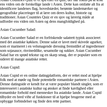
ens viden om de forskellige lande i Asien. Dette kan omfatte alt fra at
identificere landenes flag, hovedstæder, berømte landemærker og
geografiske placeringer til at lære om deres kultur, historie og
traditioner. Asian Countries Quiz er en sjov og lærerig måde at
udfordre ens viden om Asien og dens mangfoldighed på.
Asian Cucumber Salad:
Asian Cucumber Salad er en forfriskende salatrett typisk associeret
med det asiatiske køkken. Denne salat er lavet med skivede agurker,
som er marineret i en velsmagende dressing fremstillet af ingredienser
som sojasauce, risvineddike, sesamolie og sukker. Asian Cucumber
Salad har en sprød tekstur og en skarp smag, der er populær som en
sideret til mange asiatiske retter.
Asian Cupid:
Asian Cupid er en online datingplatform, der er rettet mod at hjælpe
folk med at møde og finde potentielle romantiske partnere i Asien.
Denne datingside er kendt for at være populær blandt singler, som er
interesseret i asiatiske kultur og ønsker at finde kærlighed eller
romantiske forhold med mennesker fra asiatiske lande. Asian Cupid
tilbyder en bred vifte af funktioner til at hjælpe brugerne med at
opbygge forbindelser og finde den rette partner.