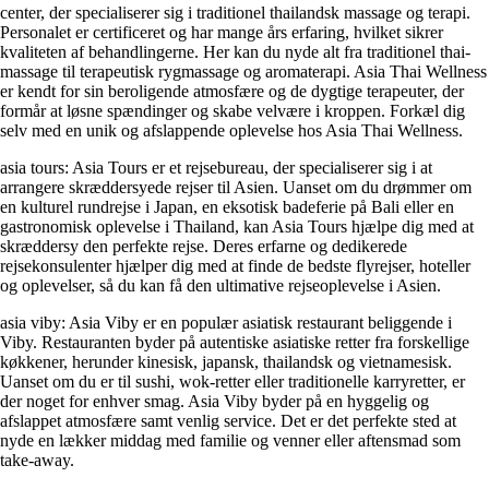
center, der specialiserer sig i traditionel thailandsk massage og terapi.
Personalet er certificeret og har mange års erfaring, hvilket sikrer
kvaliteten af behandlingerne. Her kan du nyde alt fra traditionel thai-
massage til terapeutisk rygmassage og aromaterapi. Asia Thai Wellness
er kendt for sin beroligende atmosfære og de dygtige terapeuter, der
formår at løsne spændinger og skabe velvære i kroppen. Forkæl dig
selv med en unik og afslappende oplevelse hos Asia Thai Wellness.
asia tours: Asia Tours er et rejsebureau, der specialiserer sig i at
arrangere skræddersyede rejser til Asien. Uanset om du drømmer om
en kulturel rundrejse i Japan, en eksotisk badeferie på Bali eller en
gastronomisk oplevelse i Thailand, kan Asia Tours hjælpe dig med at
skræddersy den perfekte rejse. Deres erfarne og dedikerede
rejsekonsulenter hjælper dig med at finde de bedste flyrejser, hoteller
og oplevelser, så du kan få den ultimative rejseoplevelse i Asien.
asia viby: Asia Viby er en populær asiatisk restaurant beliggende i
Viby. Restauranten byder på autentiske asiatiske retter fra forskellige
køkkener, herunder kinesisk, japansk, thailandsk og vietnamesisk.
Uanset om du er til sushi, wok-retter eller traditionelle karryretter, er
der noget for enhver smag. Asia Viby byder på en hyggelig og
afslappet atmosfære samt venlig service. Det er det perfekte sted at
nyde en lækker middag med familie og venner eller aftensmad som
take-away.