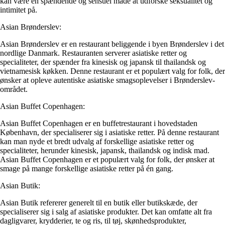
kan være en spændende og sensuel måde at udforske seksualitet og
intimitet på.
Asian Brønderslev:
Asian Brønderslev er en restaurant beliggende i byen Brønderslev i det
nordlige Danmark. Restauranten serverer asiatiske retter og
specialiteter, der spænder fra kinesisk og japansk til thailandsk og
vietnamesisk køkken. Denne restaurant er et populært valg for folk, der
ønsker at opleve autentiske asiatiske smagsoplevelser i Brønderslev-
området.
Asian Buffet Copenhagen:
Asian Buffet Copenhagen er en buffetrestaurant i hovedstaden
København, der specialiserer sig i asiatiske retter. På denne restaurant
kan man nyde et bredt udvalg af forskellige asiatiske retter og
specialiteter, herunder kinesisk, japansk, thailandsk og indisk mad.
Asian Buffet Copenhagen er et populært valg for folk, der ønsker at
smage på mange forskellige asiatiske retter på én gang.
Asian Butik:
Asian Butik refererer generelt til en butik eller butikskæde, der
specialiserer sig i salg af asiatiske produkter. Det kan omfatte alt fra
dagligvarer, krydderier, te og ris, til tøj, skønhedsprodukter,