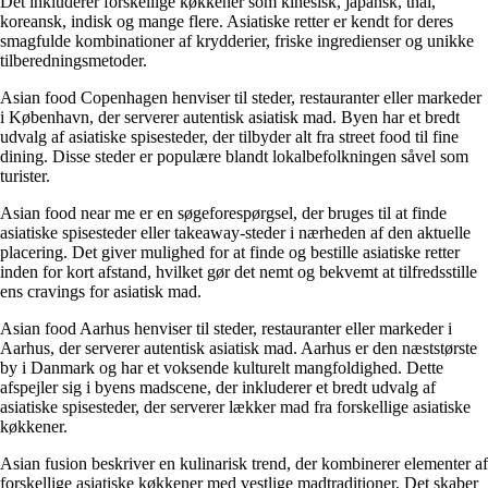
Det inkluderer forskellige køkkener som kinesisk, japansk, thai,
koreansk, indisk og mange flere. Asiatiske retter er kendt for deres
smagfulde kombinationer af krydderier, friske ingredienser og unikke
tilberedningsmetoder.
Asian food Copenhagen henviser til steder, restauranter eller markeder
i København, der serverer autentisk asiatisk mad. Byen har et bredt
udvalg af asiatiske spisesteder, der tilbyder alt fra street food til fine
dining. Disse steder er populære blandt lokalbefolkningen såvel som
turister.
Asian food near me er en søgeforespørgsel, der bruges til at finde
asiatiske spisesteder eller takeaway-steder i nærheden af den aktuelle
placering. Det giver mulighed for at finde og bestille asiatiske retter
inden for kort afstand, hvilket gør det nemt og bekvemt at tilfredsstille
ens cravings for asiatisk mad.
Asian food Aarhus henviser til steder, restauranter eller markeder i
Aarhus, der serverer autentisk asiatisk mad. Aarhus er den næststørste
by i Danmark og har et voksende kulturelt mangfoldighed. Dette
afspejler sig i byens madscene, der inkluderer et bredt udvalg af
asiatiske spisesteder, der serverer lækker mad fra forskellige asiatiske
køkkener.
Asian fusion beskriver en kulinarisk trend, der kombinerer elementer af
forskellige asiatiske køkkener med vestlige madtraditioner. Det skaber