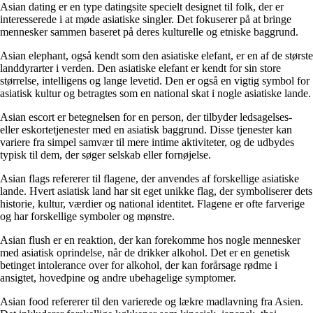
Asian dating er en type datingsite specielt designet til folk, der er
interesserede i at møde asiatiske singler. Det fokuserer på at bringe
mennesker sammen baseret på deres kulturelle og etniske baggrund.
Asian elephant, også kendt som den asiatiske elefant, er en af de største
landdyrarter i verden. Den asiatiske elefant er kendt for sin store
størrelse, intelligens og lange levetid. Den er også en vigtig symbol for
asiatisk kultur og betragtes som en national skat i nogle asiatiske lande.
Asian escort er betegnelsen for en person, der tilbyder ledsagelses-
eller eskortetjenester med en asiatisk baggrund. Disse tjenester kan
variere fra simpel samvær til mere intime aktiviteter, og de udbydes
typisk til dem, der søger selskab eller fornøjelse.
Asian flags refererer til flagene, der anvendes af forskellige asiatiske
lande. Hvert asiatisk land har sit eget unikke flag, der symboliserer dets
historie, kultur, værdier og national identitet. Flagene er ofte farverige
og har forskellige symboler og mønstre.
Asian flush er en reaktion, der kan forekomme hos nogle mennesker
med asiatisk oprindelse, når de drikker alkohol. Det er en genetisk
betinget intolerance over for alkohol, der kan forårsage rødme i
ansigtet, hovedpine og andre ubehagelige symptomer.
Asian food refererer til den varierede og lækre madlavning fra Asien.