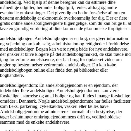
andelsbolig. Ved hjælp af denne beregner kan du estimere dine
månedlige udgifter, herunder boligafgift, renter, afdrag og andre
eventuelle omkostninger. Det giver dig en bedre forståelse af, om en
bestemt andelsbolig er økonomisk overkommelig for dig. Der er flere
gratis online andelsboligberegnere tilgængelige, som du kan bruge til at
lave en grundig vurdering af dine kommende økonomiske forpligtelser.
andelsboligbogen: Andelsboligbogen er en bog, der giver information
og vejledning om køb, salg, administration og rettigheder i forbindelse
med andelsboliger. Bogen kan være nyttig både for nye andelshavere,
der ønsker at blive klogere på det andelsboligmarked, de skal træde ind
i, og for erfarne andelshavere, der har brug for opdateret viden om
regler og bestemmelser vedrørende andelsboliger. Du kan købe
andelsboligbogen online eller finde den på biblioteker eller
boghandlere.
andelsboligejendom: En andelsboligejendom er en ejendom, der
indeholder flere andelsboliger. Andelsboligejendomme kan være
forskellige i størrelse og antal boliger og kan findes i mange forskellige
områder i Danmark. Nogle andelsboligejendomme har fælles faciliteter
som f.eks. parkering, cykelkælder, vaskeri eller fælles have.
Andelsboligejendomme administreres normalt af en bestyrelse, der
tager beslutninger omkring ejendommens drift og vedligeholdelse
sammen med de enkelte andelshavere.