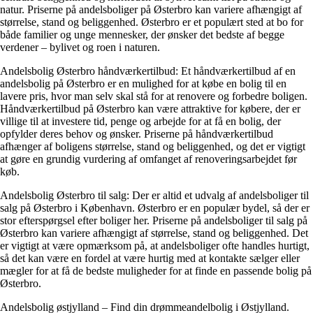
natur. Priserne på andelsboliger på Østerbro kan variere afhængigt af
størrelse, stand og beliggenhed. Østerbro er et populært sted at bo for
både familier og unge mennesker, der ønsker det bedste af begge
verdener – bylivet og roen i naturen.
Andelsbolig Østerbro håndværkertilbud: Et håndværkertilbud af en
andelsbolig på Østerbro er en mulighed for at købe en bolig til en
lavere pris, hvor man selv skal stå for at renovere og forbedre boligen.
Håndværkertilbud på Østerbro kan være attraktive for købere, der er
villige til at investere tid, penge og arbejde for at få en bolig, der
opfylder deres behov og ønsker. Priserne på håndværkertilbud
afhænger af boligens størrelse, stand og beliggenhed, og det er vigtigt
at gøre en grundig vurdering af omfanget af renoveringsarbejdet før
køb.
Andelsbolig Østerbro til salg: Der er altid et udvalg af andelsboliger til
salg på Østerbro i København. Østerbro er en populær bydel, så der er
stor efterspørgsel efter boliger her. Priserne på andelsboliger til salg på
Østerbro kan variere afhængigt af størrelse, stand og beliggenhed. Det
er vigtigt at være opmærksom på, at andelsboliger ofte handles hurtigt,
så det kan være en fordel at være hurtig med at kontakte sælger eller
mægler for at få de bedste muligheder for at finde en passende bolig på
Østerbro.
Andelsbolig østjylland – Find din drømmeandelbolig i Østjylland.