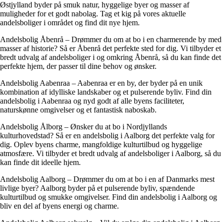
Østjylland byder på smuk natur, hyggelige byer og masser af
muligheder for et godt nabolag. Tag et kig på vores aktuelle
andelsboliger i området og find dit nye hjem.
Andelsbolig Åbenrå – Drømmer du om at bo i en charmerende by med
masser af historie? Så er Åbenrå det perfekte sted for dig. Vi tilbyder et
bredt udvalg af andelsboliger i og omkring Åbenrå, så du kan finde det
perfekte hjem, der passer til dine behov og ønsker.
Andelsbolig Aabenraa – Aabenraa er en by, der byder på en unik
kombination af idylliske landskaber og et pulserende byliv. Find din
andelsbolig i Aabenraa og nyd godt af alle byens faciliteter,
naturskønne omgivelser og et fantastisk naboskab.
Andelsbolig Ålborg – Ønsker du at bo i Nordjyllands
kulturhovedstad? Så er en andelsbolig i Aalborg det perfekte valg for
dig. Oplev byens charme, mangfoldige kulturtilbud og hyggelige
atmosfære. Vi tilbyder et bredt udvalg af andelsboliger i Aalborg, så du
kan finde dit ideelle hjem.
Andelsbolig Aalborg – Drømmer du om at bo i en af Danmarks mest
livlige byer? Aalborg byder på et pulserende byliv, spændende
kulturtilbud og smukke omgivelser. Find din andelsbolig i Aalborg og
bliv en del af byens energi og charme.