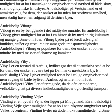
mulighed for at bo i naturskønne omgivelser med nærhed til både skov,
strand og idylliske landsbyer. Andelsboliger på Vestsjælland er et
attraktivt valg for dem, der ønsker at bo uden for storbyens travlhed,
men stadig have nem adgang til de større byer.
Andelsbolig Viborg:
Viborg er en by beliggende i det midtjyske område. En andelsbolig i
Viborg giver mulighed for at bo i en historisk by med en rig kulturarv
og mange grønne områder. Viborg byder på et bredt udvalg af
butikker, caféer og restauranter samt gode transportmuligheder.
Andelsboliger i Viborg er populære for dem, der ønsker at bo i en
mindre by med masser af charme og karakter.
Andelsbolig Viby J:
Viby J er en forstad til Aarhus, hvilket gør det til et attraktivt sted at bo
for dem, der ønsker at være tæt på Danmarks næststørste by. En
andelsbolig i Viby J giver mulighed for at bo i rolige omgivelser med
nem adgang til både bylivet i Aarhus og naturen i området.
Andelsboliger i Viby J er eftertragtede, da de ofte er moderne,
velholdte og tæt på diverse indkøbsmuligheder og offentlig transport.
Andelsbolig Vinding Vejle:
Vinding er en bydel i Vejle, der ligger på Midtjylland. En andelsbolig i
Vinding Vejle giver mulighed for at bo i naturskønne omgivelser tæt på
Vejles bycentrum. Vinding byder på gode indkøbsmuligheder, grønne