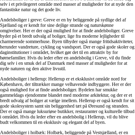
selv i et privilegeret område med masser af muligheder for at nyde den
fantastiske natur og det gode liv.
Andelsboliger i greve: Greve er en by beliggende på sydlige del af
Sjælland og er kendt for sine dejlige strande og naturskønne
omgivelser. Her er der også mulighed for at finde andelsboliger. Greve
byder på et bredt udvalg af boliger, lige fra moderne lejligheder til
charmerende sommerhuse. Byen tilbyder også mange fritidsaktiviteter,
herunder vandreture, cykling og vandsport. Der er også gode skoler og
daginstitutioner i området, hvilket gør det til en attraktiv by for
børnefamilier. Hvis du leder efter en andelsbolig i Greve, vil du finde
dig selv i en smuk del af Danmark med masser af muligheder for at
nyde naturen og den aktive livsstil.
Andelsboliger i hellerup: Hellerup er et eksklusivt område nord for
København, der tiltrækker mange velhavende indbyggere. Her er der
også mulighed for at finde andelsboliger. Bydelen har smukke
gammeldags ejendomme blandet med moderne arkitektur, og der er et
bredt udvalg af boliger at vælge imellem. Hellerup er også kendt for sit
gode skolesystem samt sin beliggenhed tæt på Øresund og stranden.
Der er også mange luksuriøse butikker, restauranter og kulturelle tilbud
i området. Hvis du leder efter en andelsbolig i Hellerup, vil du blive
budt velkommen til en eksklusiv og elegant del af byen.
Andelsboliger i holbæk: Holbæk, beliggende på Vestsjælland, er en