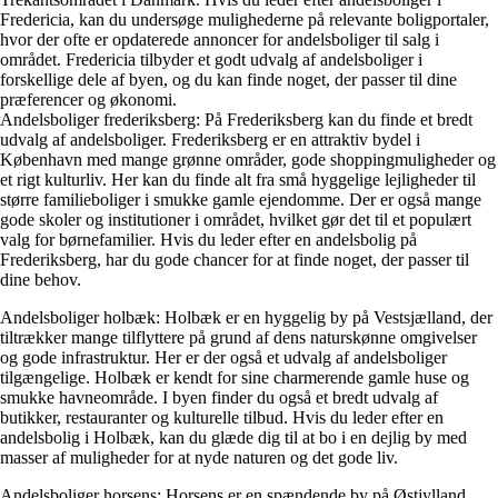
Fredericia, kan du undersøge mulighederne på relevante boligportaler,
hvor der ofte er opdaterede annoncer for andelsboliger til salg i
området. Fredericia tilbyder et godt udvalg af andelsboliger i
forskellige dele af byen, og du kan finde noget, der passer til dine
præferencer og økonomi.
Andelsboliger frederiksberg: På Frederiksberg kan du finde et bredt
udvalg af andelsboliger. Frederiksberg er en attraktiv bydel i
København med mange grønne områder, gode shoppingmuligheder og
et rigt kulturliv. Her kan du finde alt fra små hyggelige lejligheder til
større familieboliger i smukke gamle ejendomme. Der er også mange
gode skoler og institutioner i området, hvilket gør det til et populært
valg for børnefamilier. Hvis du leder efter en andelsbolig på
Frederiksberg, har du gode chancer for at finde noget, der passer til
dine behov.
Andelsboliger holbæk: Holbæk er en hyggelig by på Vestsjælland, der
tiltrækker mange tilflyttere på grund af dens naturskønne omgivelser
og gode infrastruktur. Her er der også et udvalg af andelsboliger
tilgængelige. Holbæk er kendt for sine charmerende gamle huse og
smukke havneområde. I byen finder du også et bredt udvalg af
butikker, restauranter og kulturelle tilbud. Hvis du leder efter en
andelsbolig i Holbæk, kan du glæde dig til at bo i en dejlig by med
masser af muligheder for at nyde naturen og det gode liv.
Andelsboliger horsens: Horsens er en spændende by på Østjylland