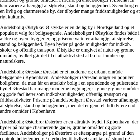
kan variere afhængigt af størrelse, stand og beliggenhed. Svendborg er
en livlig og charmerende by, der tilbyder mange fritidsmuligheder og et
rigt kulturliv.
Andelsbolig Ølstykke: Ølstykke er en dejlig by i Nordsjælland og et
populært valg for boligsøgende. Andelsboliger i Ølstykke findes både i
ældre og nyere byggerier, og priserne varierer afhængigt af størrelse,
stand og beliggenhed. Byen byder på gode muligheder for indkøb,
skoler og offentlig transport. Ølstykke er omgivet af natur og grønne
områder, hvilket gør det til et attraktivt sted at bo for familier og
naturelskere.
Andelsbolig Ørestad: Ørestad er et moderne og urbant område
beliggende i København. Andelsboliger i Ørestad udgør en populær
boligform, da man får en attraktiv bolig i en spændende og pulserende
bydel. Ørestad har mange moderne bygninger, skønne grønne områder
og gode faciliteter som indkøbsmuligheder, offentlig transport og
fritidsaktiviteter. Priserne på andelsboliger i Ørestad varierer afhængigt
af størrelse, stand og beliggenhed, men det er generelt lidt dyrere end
andre områder i København.
Andelsbolig Østerbro: Østerbro er en attraktiv bydel i København, der
byder på mange charmerende gader, grønne områder og gode
faciliteter. Andelsboliger på Østerbro er efterspurgte på grund af den
centrale beliggenhed og nærheden til bylivet samt tæt på strand og