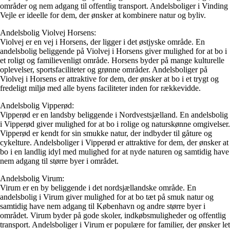
områder og nem adgang til offentlig transport. Andelsboliger i Vinding
Vejle er ideelle for dem, der ønsker at kombinere natur og byliv.
Andelsbolig Violvej Horsens:
Violvej er en vej i Horsens, der ligger i det østjyske område. En
andelsbolig beliggende på Violvej i Horsens giver mulighed for at bo i
et roligt og familievenligt område. Horsens byder på mange kulturelle
oplevelser, sportsfaciliteter og grønne områder. Andelsboliger på
Violvej i Horsens er attraktive for dem, der ønsker at bo i et trygt og
fredeligt miljø med alle byens faciliteter inden for rækkevidde.
Andelsbolig Vipperød:
Vipperød er en landsby beliggende i Nordvestsjælland. En andelsbolig
i Vipperød giver mulighed for at bo i rolige og naturskønne omgivelser.
Vipperød er kendt for sin smukke natur, der indbyder til gåture og
cykelture. Andelsboliger i Vipperød er attraktive for dem, der ønsker at
bo i en landlig idyl med mulighed for at nyde naturen og samtidig have
nem adgang til større byer i området.
Andelsbolig Virum:
Virum er en by beliggende i det nordsjællandske område. En
andelsbolig i Virum giver mulighed for at bo tæt på smuk natur og
samtidig have nem adgang til København og andre større byer i
området. Virum byder på gode skoler, indkøbsmuligheder og offentlig
transport. Andelsboliger i Virum er populære for familier, der ønsker let