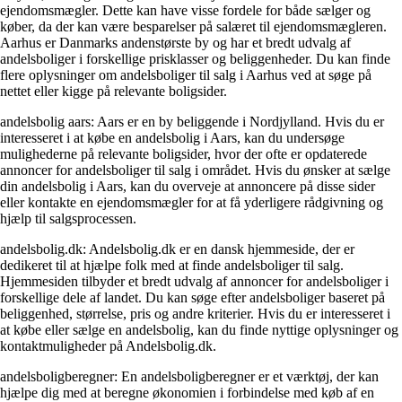
ejendomsmægler. Dette kan have visse fordele for både sælger og
køber, da der kan være besparelser på salæret til ejendomsmægleren.
Aarhus er Danmarks andenstørste by og har et bredt udvalg af
andelsboliger i forskellige prisklasser og beliggenheder. Du kan finde
flere oplysninger om andelsboliger til salg i Aarhus ved at søge på
nettet eller kigge på relevante boligsider.
andelsbolig aars: Aars er en by beliggende i Nordjylland. Hvis du er
interesseret i at købe en andelsbolig i Aars, kan du undersøge
mulighederne på relevante boligsider, hvor der ofte er opdaterede
annoncer for andelsboliger til salg i området. Hvis du ønsker at sælge
din andelsbolig i Aars, kan du overveje at annoncere på disse sider
eller kontakte en ejendomsmægler for at få yderligere rådgivning og
hjælp til salgsprocessen.
andelsbolig.dk: Andelsbolig.dk er en dansk hjemmeside, der er
dedikeret til at hjælpe folk med at finde andelsboliger til salg.
Hjemmesiden tilbyder et bredt udvalg af annoncer for andelsboliger i
forskellige dele af landet. Du kan søge efter andelsboliger baseret på
beliggenhed, størrelse, pris og andre kriterier. Hvis du er interesseret i
at købe eller sælge en andelsbolig, kan du finde nyttige oplysninger og
kontaktmuligheder på Andelsbolig.dk.
andelsboligberegner: En andelsboligberegner er et værktøj, der kan
hjælpe dig med at beregne økonomien i forbindelse med køb af en