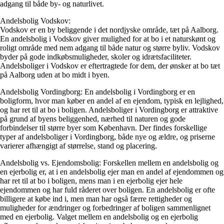
adgang til både by- og naturlivet.
Andelsbolig Vodskov:
Vodskov er en by beliggende i det nordjyske område, tæt på Aalborg.
En andelsbolig i Vodskov giver mulighed for at bo i et naturskønt og
roligt område med nem adgang til både natur og større byliv. Vodskov
byder på gode indkøbsmuligheder, skoler og idrætsfaciliteter.
Andelsboliger i Vodskov er eftertragtede for dem, der ønsker at bo tæt
på Aalborg uden at bo midt i byen.
Andelsbolig Vordingborg: En andelsbolig i Vordingborg er en
boligform, hvor man køber en andel af en ejendom, typisk en lejlighed,
og har ret til at bo i boligen. Andelsboliger i Vordingborg er attraktive
på grund af byens beliggenhed, nærhed til naturen og gode
forbindelser til større byer som København. Der findes forskellige
typer af andelsboliger i Vordingborg, både nye og ældre, og priserne
varierer afhængigt af størrelse, stand og placering.
Andelsbolig vs. Ejendomsbolig: Forskellen mellem en andelsbolig og
en ejerbolig er, at i en andelsbolig ejer man en andel af ejendommen og
har ret til at bo i boligen, mens man i en ejerbolig ejer hele
ejendommen og har fuld råderet over boligen. En andelsbolig er ofte
billigere at købe ind i, men man har også færre rettigheder og
muligheder for ændringer og forbedringer af boligen sammenlignet
med en ejerbolig. Valget mellem en andelsbolig og en ejerbolig