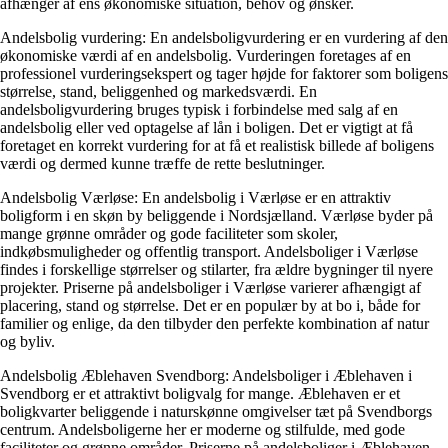
afhænger af ens økonomiske situation, behov og ønsker.
Andelsbolig vurdering: En andelsboligvurdering er en vurdering af den
økonomiske værdi af en andelsbolig. Vurderingen foretages af en
professionel vurderingsekspert og tager højde for faktorer som boligens
størrelse, stand, beliggenhed og markedsværdi. En
andelsboligvurdering bruges typisk i forbindelse med salg af en
andelsbolig eller ved optagelse af lån i boligen. Det er vigtigt at få
foretaget en korrekt vurdering for at få et realistisk billede af boligens
værdi og dermed kunne træffe de rette beslutninger.
Andelsbolig Værløse: En andelsbolig i Værløse er en attraktiv
boligform i en skøn by beliggende i Nordsjælland. Værløse byder på
mange grønne områder og gode faciliteter som skoler,
indkøbsmuligheder og offentlig transport. Andelsboliger i Værløse
findes i forskellige størrelser og stilarter, fra ældre bygninger til nyere
projekter. Priserne på andelsboliger i Værløse varierer afhængigt af
placering, stand og størrelse. Det er en populær by at bo i, både for
familier og enlige, da den tilbyder den perfekte kombination af natur
og byliv.
Andelsbolig Æblehaven Svendborg: Andelsboliger i Æblehaven i
Svendborg er et attraktivt boligvalg for mange. Æblehaven er et
boligkvarter beliggende i naturskønne omgivelser tæt på Svendborgs
centrum. Andelsboligerne her er moderne og stilfulde, med gode
faciliteter og grønne områder. Priserne på andelsboliger i Æblehaven