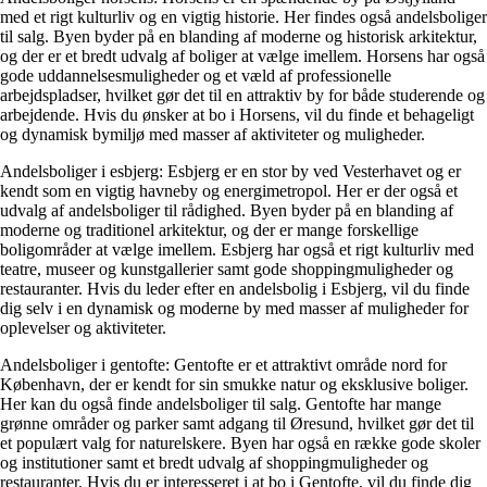
med et rigt kulturliv og en vigtig historie. Her findes også andelsboliger
til salg. Byen byder på en blanding af moderne og historisk arkitektur,
og der er et bredt udvalg af boliger at vælge imellem. Horsens har også
gode uddannelsesmuligheder og et væld af professionelle
arbejdspladser, hvilket gør det til en attraktiv by for både studerende og
arbejdende. Hvis du ønsker at bo i Horsens, vil du finde et behageligt
og dynamisk bymiljø med masser af aktiviteter og muligheder.
Andelsboliger i esbjerg: Esbjerg er en stor by ved Vesterhavet og er
kendt som en vigtig havneby og energimetropol. Her er der også et
udvalg af andelsboliger til rådighed. Byen byder på en blanding af
moderne og traditionel arkitektur, og der er mange forskellige
boligområder at vælge imellem. Esbjerg har også et rigt kulturliv med
teatre, museer og kunstgallerier samt gode shoppingmuligheder og
restauranter. Hvis du leder efter en andelsbolig i Esbjerg, vil du finde
dig selv i en dynamisk og moderne by med masser af muligheder for
oplevelser og aktiviteter.
Andelsboliger i gentofte: Gentofte er et attraktivt område nord for
København, der er kendt for sin smukke natur og eksklusive boliger.
Her kan du også finde andelsboliger til salg. Gentofte har mange
grønne områder og parker samt adgang til Øresund, hvilket gør det til
et populært valg for naturelskere. Byen har også en række gode skoler
og institutioner samt et bredt udvalg af shoppingmuligheder og
restauranter. Hvis du er interesseret i at bo i Gentofte, vil du finde dig