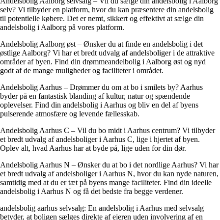
Andelsbolig Aalborg selvsalg – Vil du sælge din andelsbolig i Aalborg
selv? Vi tilbyder en platform, hvor du kan præsentere din andelsbolig
til potentielle købere. Det er nemt, sikkert og effektivt at sælge din
andelsbolig i Aalborg på vores platform.
Andelsbolig Aalborg øst – Ønsker du at finde en andelsbolig i det
østlige Aalborg? Vi har et bredt udvalg af andelsboliger i de attraktive
områder af byen. Find din drømmeandelbolig i Aalborg øst og nyd
godt af de mange muligheder og faciliteter i området.
Andelsbolig Aarhus – Drømmer du om at bo i smilets by? Aarhus
byder på en fantastisk blanding af kultur, natur og spændende
oplevelser. Find din andelsbolig i Aarhus og bliv en del af byens
pulserende atmosfære og levende fællesskab.
Andelsbolig Aarhus C – Vil du bo midt i Aarhus centrum? Vi tilbyder
et bredt udvalg af andelsboliger i Aarhus C, lige i hjertet af byen.
Oplev alt, hvad Aarhus har at byde på, lige uden for din dør.
Andelsbolig Aarhus N – Ønsker du at bo i det nordlige Aarhus? Vi har
et bredt udvalg af andelsboliger i Aarhus N, hvor du kan nyde naturen,
samtidig med at du er tæt på byens mange faciliteter. Find din ideelle
andelsbolig i Aarhus N og få det bedste fra begge verdener.
andelsbolig aarhus selvsalg: En andelsbolig i Aarhus med selvsalg
betyder, at boligen sælges direkte af ejeren uden involvering af en