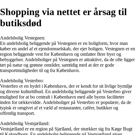
Shopping via nettet er årsag til
butiksdød
Andelsbolig Vestegnen:
En andelsbolig beliggende på Vestegnen er en boligform, hvor man
køber en andel af et ejendomsselskab, der ejer boligen. Vestegnen er en
region beliggende vest for København og omfatter flere byer og
bebyggelser. Andelsboliger på Vestegnen er attraktive, da de ofte ligger
tæt på natur og grønne områder, samtidig med at der er gode
transportmuligheder til og fra København.
Andelsbolig Vesterbro:
Vesterbro er en bydel i København, der er kendt for sit livlige bymiljø
og diverse kulturtilbud. En andelsbolig beliggende på Vesterbro giver
mulighed for at bo centralt i København med alle byens faciliteter
inden for rækkevidde. Andelsboliger på Vesterbro er populære, da de
typisk er omgivet af et væld af restauranter, caféer, butikker og
offentlig transport.
Andelsbolig Vestsjælland:
Vestsjælland er en region på Sjælland, der strækker sig fra Køge Bugt
til Kalundborg. En andelsbolig beliggende på Vestsjælland giver