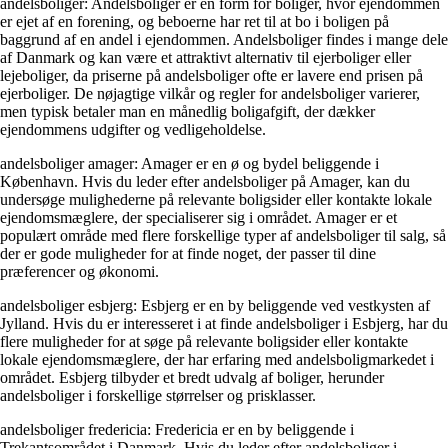
andelsboliger: Andelsboliger er en form for boliger, hvor ejendommen
er ejet af en forening, og beboerne har ret til at bo i boligen på
baggrund af en andel i ejendommen. Andelsboliger findes i mange dele
af Danmark og kan være et attraktivt alternativ til ejerboliger eller
lejeboliger, da priserne på andelsboliger ofte er lavere end prisen på
ejerboliger. De nøjagtige vilkår og regler for andelsboliger varierer,
men typisk betaler man en månedlig boligafgift, der dækker
ejendommens udgifter og vedligeholdelse.
andelsboliger amager: Amager er en ø og bydel beliggende i
København. Hvis du leder efter andelsboliger på Amager, kan du
undersøge mulighederne på relevante boligsider eller kontakte lokale
ejendomsmæglere, der specialiserer sig i området. Amager er et
populært område med flere forskellige typer af andelsboliger til salg, så
der er gode muligheder for at finde noget, der passer til dine
præferencer og økonomi.
andelsboliger esbjerg: Esbjerg er en by beliggende ved vestkysten af
Jylland. Hvis du er interesseret i at finde andelsboliger i Esbjerg, har du
flere muligheder for at søge på relevante boligsider eller kontakte
lokale ejendomsmæglere, der har erfaring med andelsboligmarkedet i
området. Esbjerg tilbyder et bredt udvalg af boliger, herunder
andelsboliger i forskellige størrelser og prisklasser.
andelsboliger fredericia: Fredericia er en by beliggende i
Trekantsområdet i Danmark. Hvis du leder efter andelsboliger i