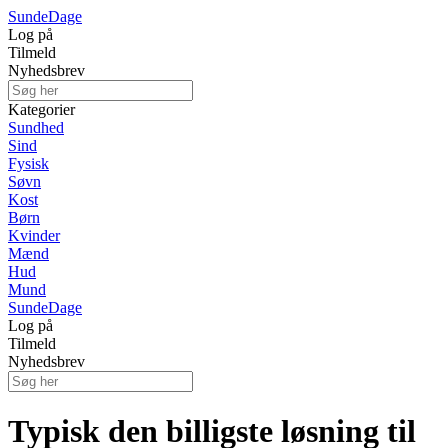
Sunde
Dage
Log på
Tilmeld
Nyhedsbrev
Kategorier
Sundhed
Sind
Fysisk
Søvn
Kost
Børn
Kvinder
Mænd
Hud
Mund
Sunde
Dage
Log på
Tilmeld
Nyhedsbrev
Typisk den billigste løsning til