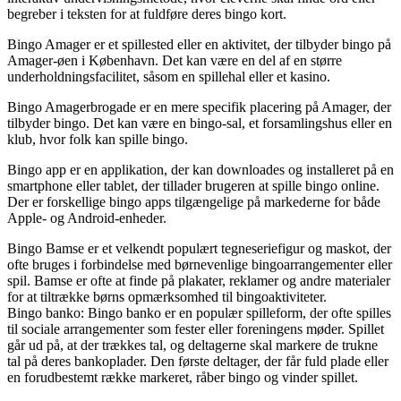
begreber i teksten for at fuldføre deres bingo kort.
Bingo Amager er et spillested eller en aktivitet, der tilbyder bingo på
Amager-øen i København. Det kan være en del af en større
underholdningsfacilitet, såsom en spillehal eller et kasino.
Bingo Amagerbrogade er en mere specifik placering på Amager, der
tilbyder bingo. Det kan være en bingo-sal, et forsamlingshus eller en
klub, hvor folk kan spille bingo.
Bingo app er en applikation, der kan downloades og installeret på en
smartphone eller tablet, der tillader brugeren at spille bingo online.
Der er forskellige bingo apps tilgængelige på markederne for både
Apple- og Android-enheder.
Bingo Bamse er et velkendt populært tegneseriefigur og maskot, der
ofte bruges i forbindelse med børnevenlige bingoarrangementer eller
spil. Bamse er ofte at finde på plakater, reklamer og andre materialer
for at tiltrække børns opmærksomhed til bingoaktiviteter.
Bingo banko: Bingo banko er en populær spilleform, der ofte spilles
til sociale arrangementer som fester eller foreningens møder. Spillet
går ud på, at der trækkes tal, og deltagerne skal markere de trukne
tal på deres bankoplader. Den første deltager, der får fuld plade eller
en forudbestemt række markeret, råber bingo og vinder spillet.