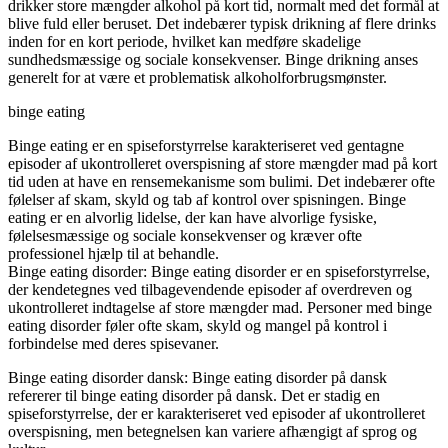
drikker store mængder alkohol på kort tid, normalt med det formål at
blive fuld eller beruset. Det indebærer typisk drikning af flere drinks
inden for en kort periode, hvilket kan medføre skadelige
sundhedsmæssige og sociale konsekvenser. Binge drikning anses
generelt for at være et problematisk alkoholforbrugsmønster.
binge eating
Binge eating er en spiseforstyrrelse karakteriseret ved gentagne
episoder af ukontrolleret overspisning af store mængder mad på kort
tid uden at have en rensemekanisme som bulimi. Det indebærer ofte
følelser af skam, skyld og tab af kontrol over spisningen. Binge
eating er en alvorlig lidelse, der kan have alvorlige fysiske,
følelsesmæssige og sociale konsekvenser og kræver ofte
professionel hjælp til at behandle.
Binge eating disorder: Binge eating disorder er en spiseforstyrrelse,
der kendetegnes ved tilbagevendende episoder af overdreven og
ukontrolleret indtagelse af store mængder mad. Personer med binge
eating disorder føler ofte skam, skyld og mangel på kontrol i
forbindelse med deres spisevaner.
Binge eating disorder dansk: Binge eating disorder på dansk
refererer til binge eating disorder på dansk. Det er stadig en
spiseforstyrrelse, der er karakteriseret ved episoder af ukontrolleret
overspisning, men betegnelsen kan variere afhængigt af sprog og