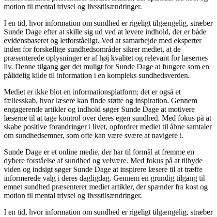
motion til mental trivsel og livsstilsændringer.
I en tid, hvor information om sundhed er rigeligt tilgængelig, stræber
Sunde Dage efter at skille sig ud ved at levere indhold, der er både
evidensbaseret og letforståeligt. Ved at samarbejde med eksperter
inden for forskellige sundhedsområder sikrer mediet, at de
præsenterede oplysninger er af høj kvalitet og relevant for læsernes
liv. Denne tilgang gør det muligt for Sunde Dage at fungere som en
pålidelig kilde til information i en kompleks sundhedsverden.
Mediet er ikke blot en informationsplatform; det er også et
fællesskab, hvor læsere kan finde støtte og inspiration. Gennem
engagerende artikler og indhold søger Sunde Dage at motivere
læserne til at tage kontrol over deres egen sundhed. Med fokus på at
skabe positive forandringer i livet, opfordrer mediet til åbne samtaler
om sundhedsemner, som ofte kan være svære at navigere i.
Sunde Dage er et online medie, der har til formål at fremme en
dybere forståelse af sundhed og velvære. Med fokus på at tilbyde
viden og indsigt søger Sunde Dage at inspirere læsere til at træffe
informerede valg i deres dagligdag. Gennem en grundig tilgang til
emnet sundhed præsenterer mediet artikler, der spænder fra kost og
motion til mental trivsel og livsstilsændringer.
I en tid, hvor information om sundhed er rigeligt tilgængelig, stræber