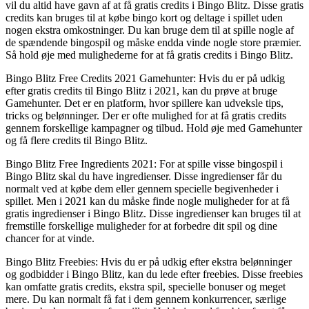
vil du altid have gavn af at få gratis credits i Bingo Blitz. Disse gratis
credits kan bruges til at købe bingo kort og deltage i spillet uden
nogen ekstra omkostninger. Du kan bruge dem til at spille nogle af
de spændende bingospil og måske endda vinde nogle store præmier.
Så hold øje med mulighederne for at få gratis credits i Bingo Blitz.
Bingo Blitz Free Credits 2021 Gamehunter: Hvis du er på udkig
efter gratis credits til Bingo Blitz i 2021, kan du prøve at bruge
Gamehunter. Det er en platform, hvor spillere kan udveksle tips,
tricks og belønninger. Der er ofte mulighed for at få gratis credits
gennem forskellige kampagner og tilbud. Hold øje med Gamehunter
og få flere credits til Bingo Blitz.
Bingo Blitz Free Ingredients 2021: For at spille visse bingospil i
Bingo Blitz skal du have ingredienser. Disse ingredienser får du
normalt ved at købe dem eller gennem specielle begivenheder i
spillet. Men i 2021 kan du måske finde nogle muligheder for at få
gratis ingredienser i Bingo Blitz. Disse ingredienser kan bruges til at
fremstille forskellige muligheder for at forbedre dit spil og dine
chancer for at vinde.
Bingo Blitz Freebies: Hvis du er på udkig efter ekstra belønninger
og godbidder i Bingo Blitz, kan du lede efter freebies. Disse freebies
kan omfatte gratis credits, ekstra spil, specielle bonuser og meget
mere. Du kan normalt få fat i dem gennem konkurrencer, særlige