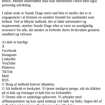
behov. Mediet understøtter ikke kun intellektuel vækst men også
personlig udvikling.
I sidste ende er Sunde Dage mere end blot et medie; det er et
engagement i at fremme en sundere fremtid for samfundet som
helhed. Ved at tilbyde indhold, der er både informativt og
inspirerende, stræber Sunde Dage efter at være en uundgåelig
ressource for alle, der ønsker at forbedre deres livskvalitet gennem
sundhed og velvære.
At dele er kærligt
X
Facebook
Instagram
LinkedIn
YouTube
Pinterest
TikTok
Mail
RSS
© Brug af indhold kræver tilladelse.
© Alt indhold er beskyttet. Vi tjener muligvis penge, når du klikker
på et link og foretager et køb hos en forhandler.
© Denne side er underlagt ophavsret. Vi arbejder med
affiliatepartnere og kan opnå indtægt ved køb via links. Ingen del af