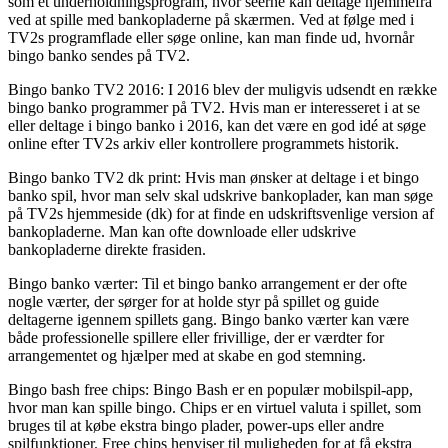
som et underholdningsprogram, hvor seerne kan deltage hjemmefra
ved at spille med bankopladerne på skærmen. Ved at følge med i
TV2s programflade eller søge online, kan man finde ud, hvornår
bingo banko sendes på TV2.
Bingo banko TV2 2016: I 2016 blev der muligvis udsendt en række
bingo banko programmer på TV2. Hvis man er interesseret i at se
eller deltage i bingo banko i 2016, kan det være en god idé at søge
online efter TV2s arkiv eller kontrollere programmets historik.
Bingo banko TV2 dk print: Hvis man ønsker at deltage i et bingo
banko spil, hvor man selv skal udskrive bankoplader, kan man søge
på TV2s hjemmeside (dk) for at finde en udskriftsvenlige version af
bankopladerne. Man kan ofte downloade eller udskrive
bankopladerne direkte frasiden.
Bingo banko værter: Til et bingo banko arrangement er der ofte
nogle værter, der sørger for at holde styr på spillet og guide
deltagerne igennem spillets gang. Bingo banko værter kan være
både professionelle spillere eller frivillige, der er værdter for
arrangementet og hjælper med at skabe en god stemning.
Bingo bash free chips: Bingo Bash er en populær mobilspil-app,
hvor man kan spille bingo. Chips er en virtuel valuta i spillet, som
bruges til at købe ekstra bingo plader, power-ups eller andre
spilfunktioner. Free chips henviser til muligheden for at få ekstra