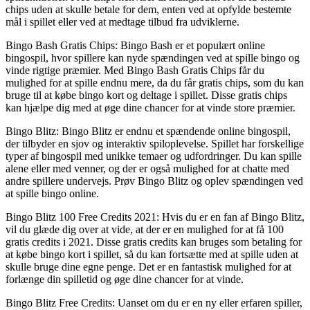
chips uden at skulle betale for dem, enten ved at opfylde bestemte
mål i spillet eller ved at medtage tilbud fra udviklerne.
Bingo Bash Gratis Chips: Bingo Bash er et populært online
bingospil, hvor spillere kan nyde spændingen ved at spille bingo og
vinde rigtige præmier. Med Bingo Bash Gratis Chips får du
mulighed for at spille endnu mere, da du får gratis chips, som du kan
bruge til at købe bingo kort og deltage i spillet. Disse gratis chips
kan hjælpe dig med at øge dine chancer for at vinde store præmier.
Bingo Blitz: Bingo Blitz er endnu et spændende online bingospil,
der tilbyder en sjov og interaktiv spiloplevelse. Spillet har forskellige
typer af bingospil med unikke temaer og udfordringer. Du kan spille
alene eller med venner, og der er også mulighed for at chatte med
andre spillere undervejs. Prøv Bingo Blitz og oplev spændingen ved
at spille bingo online.
Bingo Blitz 100 Free Credits 2021: Hvis du er en fan af Bingo Blitz,
vil du glæde dig over at vide, at der er en mulighed for at få 100
gratis credits i 2021. Disse gratis credits kan bruges som betaling for
at købe bingo kort i spillet, så du kan fortsætte med at spille uden at
skulle bruge dine egne penge. Det er en fantastisk mulighed for at
forlænge din spilletid og øge dine chancer for at vinde.
Bingo Blitz Free Credits: Uanset om du er en ny eller erfaren spiller,