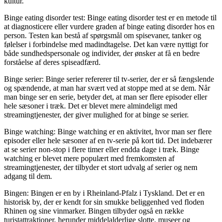
kultur.
Binge eating disorder test: Binge eating disorder test er en metode til
at diagnosticere eller vurdere graden af binge eating disorder hos en
person. Testen kan bestå af spørgsmål om spisevaner, tanker og
følelser i forbindelse med madindtagelse. Det kan være nyttigt for
både sundhedspersonale og individer, der ønsker at få en bedre
forståelse af deres spiseadfærd.
Binge serier: Binge serier refererer til tv-serier, der er så fængslende
og spændende, at man har svært ved at stoppe med at se dem. Når
man binge ser en serie, betyder det, at man ser flere episoder eller
hele sæsoner i træk. Det er blevet mere almindeligt med
streamingtjenester, der giver mulighed for at binge se serier.
Binge watching: Binge watching er en aktivitet, hvor man ser flere
episoder eller hele sæsoner af en tv-serie på kort tid. Det indebærer
at se serier non-stop i flere timer eller endda dage i træk. Binge
watching er blevet mere populært med fremkomsten af
streamingtjenester, der tilbyder et stort udvalg af serier og nem
adgang til dem.
Bingen: Bingen er en by i Rheinland-Pfalz i Tyskland. Det er en
historisk by, der er kendt for sin smukke beliggenhed ved floden
Rhinen og sine vinmarker. Bingen tilbyder også en række
turistattraktioner, herunder middelalderlige slotte, museer og