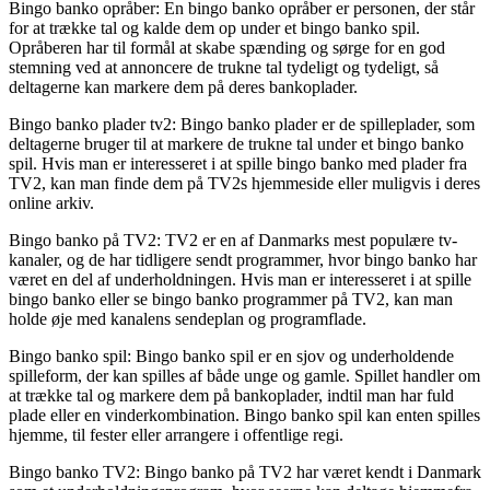
Bingo banko opråber: En bingo banko opråber er personen, der står
for at trække tal og kalde dem op under et bingo banko spil.
Opråberen har til formål at skabe spænding og sørge for en god
stemning ved at annoncere de trukne tal tydeligt og tydeligt, så
deltagerne kan markere dem på deres bankoplader.
Bingo banko plader tv2: Bingo banko plader er de spilleplader, som
deltagerne bruger til at markere de trukne tal under et bingo banko
spil. Hvis man er interesseret i at spille bingo banko med plader fra
TV2, kan man finde dem på TV2s hjemmeside eller muligvis i deres
online arkiv.
Bingo banko på TV2: TV2 er en af Danmarks mest populære tv-
kanaler, og de har tidligere sendt programmer, hvor bingo banko har
været en del af underholdningen. Hvis man er interesseret i at spille
bingo banko eller se bingo banko programmer på TV2, kan man
holde øje med kanalens sendeplan og programflade.
Bingo banko spil: Bingo banko spil er en sjov og underholdende
spilleform, der kan spilles af både unge og gamle. Spillet handler om
at trække tal og markere dem på bankoplader, indtil man har fuld
plade eller en vinderkombination. Bingo banko spil kan enten spilles
hjemme, til fester eller arrangere i offentlige regi.
Bingo banko TV2: Bingo banko på TV2 har været kendt i Danmark