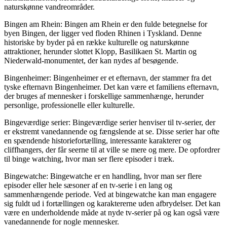
naturskønne vandreområder.
Bingen am Rhein: Bingen am Rhein er den fulde betegnelse for
byen Bingen, der ligger ved floden Rhinen i Tyskland. Denne
historiske by byder på en række kulturelle og naturskønne
attraktioner, herunder slottet Klopp, Basilikaen St. Martin og
Niederwald-monumentet, der kan nydes af besøgende.
Bingenheimer: Bingenheimer er et efternavn, der stammer fra det
tyske efternavn Bingenheimer. Det kan være et familiens efternavn,
der bruges af mennesker i forskellige sammenhænge, herunder
personlige, professionelle eller kulturelle.
Bingeværdige serier: Bingeværdige serier henviser til tv-serier, der
er ekstremt vanedannende og fængslende at se. Disse serier har ofte
en spændende historiefortælling, interessante karakterer og
cliffhangers, der får seerne til at ville se mere og mere. De opfordrer
til binge watching, hvor man ser flere episoder i træk.
Bingewatche: Bingewatche er en handling, hvor man ser flere
episoder eller hele sæsoner af en tv-serie i en lang og
sammenhængende periode. Ved at bingewatche kan man engagere
sig fuldt ud i fortællingen og karaktererne uden afbrydelser. Det kan
være en underholdende måde at nyde tv-serier på og kan også være
vanedannende for nogle mennesker.