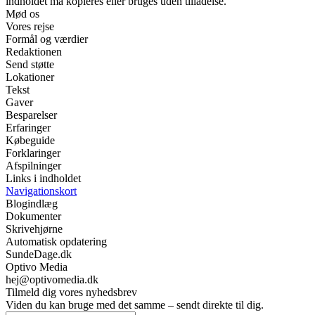
indholdet må kopieres eller bruges uden tilladelse.
Mød os
Vores rejse
Formål og værdier
Redaktionen
Send støtte
Lokationer
Tekst
Gaver
Besparelser
Erfaringer
Købeguide
Forklaringer
Afspilninger
Links i indholdet
Navigationskort
Blogindlæg
Dokumenter
Skrivehjørne
Automatisk opdatering
SundeDage.dk
Optivo Media
hej@optivomedia.dk
Tilmeld dig vores nyhedsbrev
Viden du kan bruge med det samme – sendt direkte til dig.