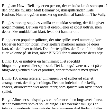
Bingham Hawn Bellamy er en person, der er bedst kendt som søn af
den britiske musiker Matt Bellamy og skuespillerinden Kate
Hudson. Han er også en musiker og medlem af bandet In The Vally.
Bingles missing supplies vanilla er en uklar sætning, der ikke giver
nogen mening. Det kan være et ordspil eller et kodet udtryk, men
det er ikke umiddelbart klart, hvad det handler om.
Bingo er en populær spilform, der ofte spilles med numre og kort.
Det er en form for lotteri, hvor spillere markerer numre på deres
kort, når de bliver trukket. Den første spiller, der får en fuld række
eller kolonne på sit kort, råber BINGO for at annoncere deres sejr.
Bingo 156 er muligvis en henvisning til et specifikt
bingoarrangement eller spillested. Det kan også være navnet på en
bingo-begivenhed eller et produkt, der er forbundet med spillet.
Bingo 156 menu refererer til menuen på et spillested eller et
arrangement, der tilbyder bingo. Det kan indeholde forskellige
snacks, drikkevarer eller andre retter, som spillere kan nyde under
spillet.
Bingo Alinea er sandsynligvis en reference til en bogstavet alinea,
der er formateret som et spil af bingo. Det foreslåer muligvis en
interaktiv undervisningsmetode, hvor eleverne skal finde ord eller