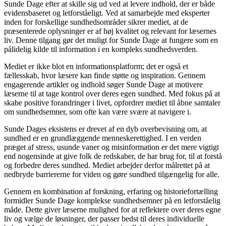
Sunde Dage efter at skille sig ud ved at levere indhold, der er både
evidensbaseret og letforståeligt. Ved at samarbejde med eksperter
inden for forskellige sundhedsområder sikrer mediet, at de
præsenterede oplysninger er af høj kvalitet og relevant for læsernes
liv. Denne tilgang gør det muligt for Sunde Dage at fungere som en
pålidelig kilde til information i en kompleks sundhedsverden.
Mediet er ikke blot en informationsplatform; det er også et
fællesskab, hvor læsere kan finde støtte og inspiration. Gennem
engagerende artikler og indhold søger Sunde Dage at motivere
læserne til at tage kontrol over deres egen sundhed. Med fokus på at
skabe positive forandringer i livet, opfordrer mediet til åbne samtaler
om sundhedsemner, som ofte kan være svære at navigere i.
Sunde Dages eksistens er drevet af en dyb overbevisning om, at
sundhed er en grundlæggende menneskerettighed. I en verden
præget af stress, usunde vaner og misinformation er det mere vigtigt
end nogensinde at give folk de redskaber, de har brug for, til at forstå
og forbedre deres sundhed. Mediet arbejder derfor målrettet på at
nedbryde barriererne for viden og gøre sundhed tilgængelig for alle.
Gennem en kombination af forskning, erfaring og historiefortælling
formidler Sunde Dage komplekse sundhedsemner på en letforståelig
måde. Dette giver læserne mulighed for at reflektere over deres egne
liv og vælge de løsninger, der passer bedst til deres individuelle