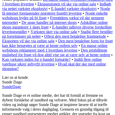
1 hverdags levering
•
Ekspansionen vil ske via online salg
•
Indkøb
via nettet vækster eksplosivt
•
E-handel vækster eksplosivt
•
Nogle
få internet foretagender præsterer fragtfri levering
•
Nogle enkelte
webshops byder på fri fragt
•
Fremtidens vækst vil ske gennem
internettet
•
De unge handler på internet shops
•
Adskillige online
shops garanterer 1 dags fragt
•
E-handler udlover diverse forskellige
leveringsmidler
•
Væksten sker via online salg
•
Stadig flere bestiller
på forretninger på nettet
•
Oftest den mest betalelige fragtmetode
•
Eksporten vil ske via online salg
•
Den mest betalelige form for fragt
kan ikke benægtes at være at hente ordren selv
•
En masse online
webshops reklamerer med 1 hverdags levering
•
Den prisbilligste
mulighed for fragt vil dog altid vise sig at være selv at hente ordren
•
Kan væksten inden for e-handel fortsætte?
•
Indtil flere online
varehuse sikrer gebyrfri levering
•
Hvad skal der ske med online
shopping?
Lær os at kende
Sunde Dage
Sunde
Dage
Sunde Dage er et online medie, der har til formål at fremme en
dybere forståelse af sundhed og velvære. Med fokus på at tilbyde
viden og indsigt søger Sunde Dage at inspirere læsere til at træffe
informerede valg i deres dagligdag. Gennem en grundig tilgang til
emnet sundhed præsenterer mediet artikler, der spænder fra kost og