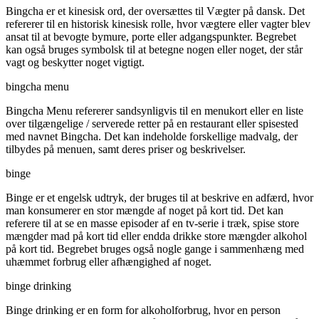
Bingcha er et kinesisk ord, der oversættes til Vægter på dansk. Det
refererer til en historisk kinesisk rolle, hvor vægtere eller vagter blev
ansat til at bevogte bymure, porte eller adgangspunkter. Begrebet
kan også bruges symbolsk til at betegne nogen eller noget, der står
vagt og beskytter noget vigtigt.
bingcha menu
Bingcha Menu refererer sandsynligvis til en menukort eller en liste
over tilgængelige / serverede retter på en restaurant eller spisested
med navnet Bingcha. Det kan indeholde forskellige madvalg, der
tilbydes på menuen, samt deres priser og beskrivelser.
binge
Binge er et engelsk udtryk, der bruges til at beskrive en adfærd, hvor
man konsumerer en stor mængde af noget på kort tid. Det kan
referere til at se en masse episoder af en tv-serie i træk, spise store
mængder mad på kort tid eller endda drikke store mængder alkohol
på kort tid. Begrebet bruges også nogle gange i sammenhæng med
uhæmmet forbrug eller afhængighed af noget.
binge drinking
Binge drinking er en form for alkoholforbrug, hvor en person