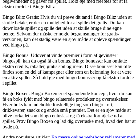
begivenheder og gaver fra spillet. Hold øje med freebies for at få
ekstra fordele i Bingo Blitz.
Bingo Blitz Gratis: Hvis du vil prøve dit tand i Bingo Blitz uden at
skulle betale, er der en mulighed for at spille det gratis. Du kan
downloade spillet og spille det uden at skulle bruge dine egne
penge. Selvom der måske er nogle begrænsninger for gratis-
versionen, kan det stadig være en sjov måde at opleve spændingen
ved bingo på.
Bingo Bonus: Udover at vinde præmier i form af gevinster i
bingospil, kan du også få en bonus. Bingo bonusser kan omfatte
ekstra credits, rabatter, gratis spil og mere. Disse bonusser kan ofte
findes som en del af kampagner eller som en belønning for at være
en aktiv spiller. Så hold øje med bingo bonusser og få ekstra fordele
i spillet.
Bingo Boxen: Bingo Boxen er et spændende koncept, hvor du kan
få en boks fyldt med bingo relaterede produkter og overraskelser.
Hver boks kan indeholde forskellige ting som bingo kort,
drikkevarer, snacks og endda små præmier. Det er en sjov måde at
blive forkælet som bingo entusiast og få ekstra fornøjelse ud af
spillet. Prøv Bingo Boxen og lad dig overraske med, hvad den har at
byde på.
Andre populære artikler:
En masse online webshops reklamerer med