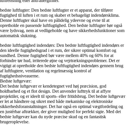
luftrensning eller anti-allergifilter.
bedste luftfugter: Den bedste luftfugter er et apparat, der tilfører
fugtighed til luften i et rum og skaber et behageligt indendørsklima.
Denne luftfugter skal have en pålidelig ydeevne og evne til at
opretholde en passende luftfugtighed. Den bedste luftfugter bør også
være lydsvag, nem at vedligeholde og have sikkerhedsfunktioner som
automatisk slukning.
bedste luftfugtighed indendørs: Den bedste luftfugtighed indendørs er
den ideelle fugtighedsgrad i et rum, der sikrer optimal komfort og
sundhed. Denne fugtighed bør være mellem 40% og 60% for at
forhindre tør hud, irriterede øjne og vejrtrækningsproblemer. Det er
vigtigt at opretholde den bedste luftfugtighed indendørs gennem brug
af luftfugtere, ventilation og regelmæssig kontrol af
fugtighedsniveauerne.
Bedste luftgevær:
Det bedste luftgevær er kendetegnet ved høj præcision, god
holdbarhed og et flot design. Det anvender lufttryk til at affyre
projektiler, og er ideelt til sports- eller fritidsbrug. Det bedste luftgevær
er let at håndtere og sikret med både mekaniske og elektroniske
sikkerhedsforanstaltninger. Det har også en optimal vægtfordeling og
en justérbar aftrækker, der giver mulighed for perfekt sigte. Med det
bedste luftgevær kan du nyde præcise skud og en fantastisk
brugeroplevelse.