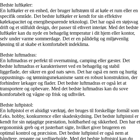
Bedste luftkøler:
En luftkøler er en enhed, der bruger luftstrøm til at køle et rum eller en
specifik område. Det bedste luftkøler er kendt for sin effektive
kølekapacitet og energibesparende teknologi. Det har også en støjsvag
drift og et stilfuldt design, der passer til ethvert interiør. Med det bedste
luftkøler kan du nyde en behagelig temperatur i dit hjem eller kontor,
selv under varme sommerdage. Det er en pålidelig og miljøvenlig
løsning til at skabe et komfortabelt indeklima.
Bedste luftmadras:
En luftmadras er perfekt til overnatning, camping eller gæster. Det
bedste luftmadras er karakteriseret ved en behagelig og stabil
liggeflade, der sikrer en god nats søvn. Det har også en nem og hurtig
oppustnings- og tømningsmekanisme samt en robust konstruktion, der
forhindrer lækager og flader. Det bedste luftmadras er også let at
transportere og opbevare. Med det bedste luftmadras kan du sove
komfortabelt og vågne op frisk og udhvilet.
Bedste luftpistol:
En luftpistol er et alsidigt værktøj, der bruges til forskellige formål som
f.eks. hobby, konkurrence eller skadeskydning. Det bedste luftpistol er
kendt for sin nøjagtige præstation, holdbarhed og sikkerhed. Den har et
ergonomisk greb og et justerbart sigte, hvilket giver brugeren en
optimal kontrol og præcision. Det bedste luftpistol er også nem at
håndtere, rengøre og vedligeholde. Med det bedste luftpistol kan du