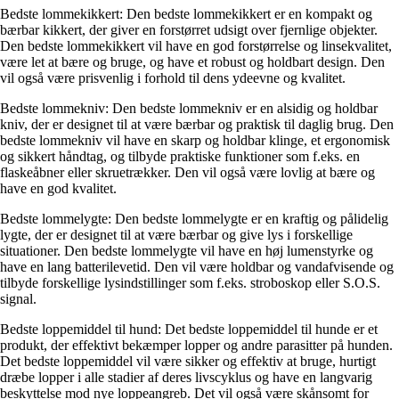
Bedste lommekikkert: Den bedste lommekikkert er en kompakt og
bærbar kikkert, der giver en forstørret udsigt over fjernlige objekter.
Den bedste lommekikkert vil have en god forstørrelse og linsekvalitet,
være let at bære og bruge, og have et robust og holdbart design. Den
vil også være prisvenlig i forhold til dens ydeevne og kvalitet.
Bedste lommekniv: Den bedste lommekniv er en alsidig og holdbar
kniv, der er designet til at være bærbar og praktisk til daglig brug. Den
bedste lommekniv vil have en skarp og holdbar klinge, et ergonomisk
og sikkert håndtag, og tilbyde praktiske funktioner som f.eks. en
flaskeåbner eller skruetrækker. Den vil også være lovlig at bære og
have en god kvalitet.
Bedste lommelygte: Den bedste lommelygte er en kraftig og pålidelig
lygte, der er designet til at være bærbar og give lys i forskellige
situationer. Den bedste lommelygte vil have en høj lumenstyrke og
have en lang batterilevetid. Den vil være holdbar og vandafvisende og
tilbyde forskellige lysindstillinger som f.eks. stroboskop eller S.O.S.
signal.
Bedste loppemiddel til hund: Det bedste loppemiddel til hunde er et
produkt, der effektivt bekæmper lopper og andre parasitter på hunden.
Det bedste loppemiddel vil være sikker og effektiv at bruge, hurtigt
dræbe lopper i alle stadier af deres livscyklus og have en langvarig
beskyttelse mod nye loppeangreb. Det vil også være skånsomt for