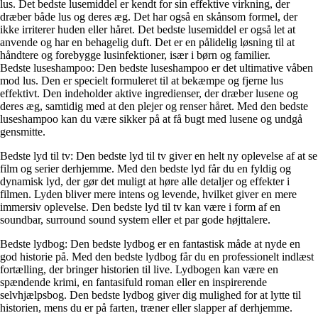
lus. Det bedste lusemiddel er kendt for sin effektive virkning, der
dræber både lus og deres æg. Det har også en skånsom formel, der
ikke irriterer huden eller håret. Det bedste lusemiddel er også let at
anvende og har en behagelig duft. Det er en pålidelig løsning til at
håndtere og forebygge lusinfektioner, især i børn og familier.
Bedste luseshampoo: Den bedste luseshampoo er det ultimative våben
mod lus. Den er specielt formuleret til at bekæmpe og fjerne lus
effektivt. Den indeholder aktive ingredienser, der dræber lusene og
deres æg, samtidig med at den plejer og renser håret. Med den bedste
luseshampoo kan du være sikker på at få bugt med lusene og undgå
gensmitte.
Bedste lyd til tv: Den bedste lyd til tv giver en helt ny oplevelse af at se
film og serier derhjemme. Med den bedste lyd får du en fyldig og
dynamisk lyd, der gør det muligt at høre alle detaljer og effekter i
filmen. Lyden bliver mere intens og levende, hvilket giver en mere
immersiv oplevelse. Den bedste lyd til tv kan være i form af en
soundbar, surround sound system eller et par gode højttalere.
Bedste lydbog: Den bedste lydbog er en fantastisk måde at nyde en
god historie på. Med den bedste lydbog får du en professionelt indlæst
fortælling, der bringer historien til live. Lydbogen kan være en
spændende krimi, en fantasifuld roman eller en inspirerende
selvhjælpsbog. Den bedste lydbog giver dig mulighed for at lytte til
historien, mens du er på farten, træner eller slapper af derhjemme.