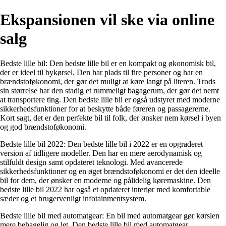
Ekspansionen vil ske via online
salg
Bedste lille bil: Den bedste lille bil er en kompakt og økonomisk bil,
der er ideel til bykørsel. Den har plads til fire personer og har en
brændstoføkonomi, der gør det muligt at køre langt på literen. Trods
sin størrelse har den stadig et rummeligt bagagerum, der gør det nemt
at transportere ting. Den bedste lille bil er også udstyret med moderne
sikkerhedsfunktioner for at beskytte både føreren og passagererne.
Kort sagt, det er den perfekte bil til folk, der ønsker nem kørsel i byen
og god brændstoføkonomi.
Bedste lille bil 2022: Den bedste lille bil i 2022 er en opgraderet
version af tidligere modeller. Den har en mere aerodynamisk og
stilfuldt design samt opdateret teknologi. Med avancerede
sikkerhedsfunktioner og en øget brændstoføkonomi er det den ideelle
bil for dem, der ønsker en moderne og pålidelig køremaskine. Den
bedste lille bil 2022 har også et opdateret interiør med komfortable
sæder og et brugervenligt infotainmentsystem.
Bedste lille bil med automatgear: En bil med automatgear gør kørslen
mere behagelig og let. Den bedste lille bil med automatgear