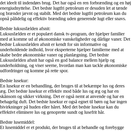
det ideelt til indendørs brug. Det har også en ren forbrænding og en høj
energiudnyttelse. Det bedste lugtfri petroleum er desuden let at tænde
og brænder jævnt og stabilt. Med det bedste lugtfri petroleum kan du
opnå pålidelig og effektiv brænding uden generende lugt eller snavs.
Bedste luksusfælden afsnit:
Luksusfælden er et populært dansk tv-program, der hjælper familier
med at komme ud af økonomiske vanskeligheder og dårlige vaner. Det
bedste Luksusfælden afsnit er kendt for sin informative og
underholdende indhold, hvor eksperterne hjælper familierne med at
skabe bedre økonomiske vaner og planlægning. Det bedste
Luksusfælden afsnit har også en god balance mellem hjælp og
underholdning, og viser seerne, hvordan man kan tackle økonomiske
udfordringer og komme på rette spor.
Bedste lusekur:
En lusekur er en behandling, der bruges til at bekæmpe lus og deres
æg. Det bedste lusekur er effektiv mod både lus og æg og har en
skånsom og sikker virkning. Det er også nemt at anvende og har en
behagelig duft. Det bedste lusekur er også egnet til børn og har ingen
bivirkninger på huden eller håret. Med det bedste lusekur kan du
effektivt eliminere lus og genoprette sundt og lusefrit hår.
Bedste lusemiddel:
Et lusemiddel er et produkt, der bruges til at behandle og forebygge