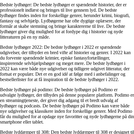
Bedste lydbøger: De bedste lydbøger er spændende historier, der er
professionelt indlæst og bringes til live gennem lyd. De bedste
lydbøger findes inden for forskellige genrer, herunder krimi, biografi,
fantasy og selvhjælp. Lydbøgerne har ofte dygtige oplæsere, der
formår at skabe stemning og bringe karaktererne til live. De bedste
lydbøger giver dig mulighed for at fordype dig i historier og nyde
litteraturen på en ny måde.
Bedste lydbøger 2022: De bedste lydbøger i 2022 er spændende
udgivelser, der tilbyder en bred vifte af historier og genrer. I 2022 kan
du forvente spændende krimier, episke fantasyfortællinger,
inspirerende selvhjælpsbøger og meget mere. De bedste lydbøger i
2022 kan være både nye udgivelser og tidligere udgivet litteratur, der
fortsat er populær. Det er en god idé at følge med i anbefalinger og
bestsellerlister for at få inspiration til de bedste lydbøger i 2022.
Bedste lydbøger på podimo: De bedste lydbøger på Podimo er
udvalgte lydbøger, der tilbydes på denne populære platform. Podimo er
en streamingtjeneste, der giver dig adgang til et bredt udvalg af
lydbøger og podcasts. De bedste lydbøger på Podimo kan være både
nye udgivelser og klassikere inden for forskellige genrer. Med Podimo
får du mulighed for at opdage nye favoritter og nyde lydbøgerne på din
smartphone eller tablet.
Bedste lyddæmper til 308: Den bedste lyddæmper til 308 er designet til