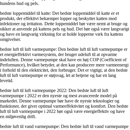
hundens hud og pels.
bedste loppemiddel til katte: Det bedste loppemiddel til katte er et
produkt, der effektivt bekæmper lopper og beskytter katten mod
infektioner og irritation. Dette loppemiddel bør være nemt at bruge og
sikker at anvende på kattens pels og hud. Det bør også være langvarigt
og have en langvarig virkning for at holde lopperne væk fra kattens
omgivelser.
bedste luft til luft varmepumpe: Den bedste luft til luft varmepumpe er
et energieffektivt varmesystem, der bruger udeluft til at opvarme
indeluften. Denne varmepumpe skal have en høj COP (Coefficient of
Performance), hvilket betyder, at den kan producere mere varmeenergi
i forhold til den elektricitet, den forbruger. Det er vigtigt, at den bedste
luft til luft varmepumpe er støjsvag, let at betjene og har en lang
levetid.
bedste luft til luft varmepumpe 2022: Den bedste luft til luft
varmepumpe i 2022 er den nyeste og mest avancerede model på
markedet. Denne varmepumpe bør have de nyeste teknologier og
funktioner, der giver optimal varmeeffektivitet og komfort. Den bedste
luft til luft varmepumpe i 2022 bør også være energieffektiv og have
en miljøvenlig drift.
bedste luft til vand varmepumpe: Den bedste luft til vand varmepumpe