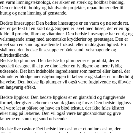
en varm limningsteknologi, der sikrer en stærk og holdbar binding.
Den er ideel til hobby og håndværksprojekter, reparationer eller til
hurtig og nem limning af genstande.
Bedste linsesuppe: Den bedste linsesuppe er en varm og nærende ret,
der er perfekt til en kold dag. Suppen er lavet med linser, der er en rig
kilde til protein, fibre og vitaminer. Den bedste linsesuppe har en rig og
velsmagende smag med aromatiske krydderier og grøntsager. Den er
ideel som en sund og mættende frokost- eller middagsmulighed. En
skål med den bedste linsesuppe er både sund, velsmagende og
tilfredsstillende.
Bedste lip plumper: Den bedste lip plumper er et produkt, der er
specielt designet til at give dine læber en fyldigere og mere fyldig
udseende. Det kan indeholde ingredienser som mentol eller kanel, der
stimulerer blodgennemstrømningen til læberne og skaber en midlertidig
hævelse. Den bedste lip plumper vil også være fugtgivende og tilbyde
en langvarig effekt.
Bedste lipgloss: Den bedste lipgloss er en glansfuld og fugtgivende
formel, der giver læberne en smuk glans og farve. Den bedste lipgloss
vil være let at påføre og have en blød tekstur, der ikke føles klistret
eller tung på læberne. Den vil også være langtidsholdbar og give
læberne en smuk og sund udseende.
Bedste live casino: Det bedste live casino er et online casino, der