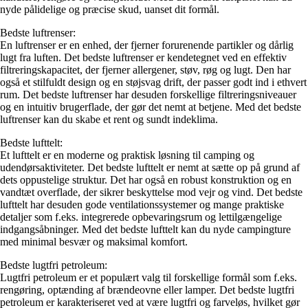
nyde pålidelige og præcise skud, uanset dit formål.
Bedste luftrenser:
En luftrenser er en enhed, der fjerner forurenende partikler og dårlig
lugt fra luften. Det bedste luftrenser er kendetegnet ved en effektiv
filtreringskapacitet, der fjerner allergener, støv, røg og lugt. Den har
også et stilfuldt design og en støjsvag drift, der passer godt ind i ethvert
rum. Det bedste luftrenser har desuden forskellige filtreringsniveauer
og en intuitiv brugerflade, der gør det nemt at betjene. Med det bedste
luftrenser kan du skabe et rent og sundt indeklima.
Bedste lufttelt:
Et lufttelt er en moderne og praktisk løsning til camping og
udendørsaktiviteter. Det bedste lufttelt er nemt at sætte op på grund af
dets oppustelige struktur. Det har også en robust konstruktion og en
vandtæt overflade, der sikrer beskyttelse mod vejr og vind. Det bedste
lufttelt har desuden gode ventilationssystemer og mange praktiske
detaljer som f.eks. integrerede opbevaringsrum og lettilgængelige
indgangsåbninger. Med det bedste lufttelt kan du nyde campingture
med minimal besvær og maksimal komfort.
Bedste lugtfri petroleum:
Lugtfri petroleum er et populært valg til forskellige formål som f.eks.
rengøring, optænding af brændeovne eller lamper. Det bedste lugtfri
petroleum er karakteriseret ved at være lugtfri og farveløs, hvilket gør