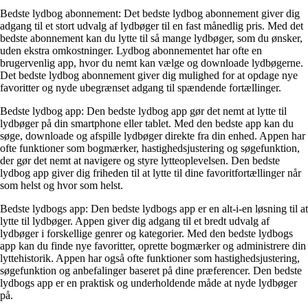
Bedste lydbog abonnement: Det bedste lydbog abonnement giver dig
adgang til et stort udvalg af lydbøger til en fast månedlig pris. Med det
bedste abonnement kan du lytte til så mange lydbøger, som du ønsker,
uden ekstra omkostninger. Lydbog abonnementet har ofte en
brugervenlig app, hvor du nemt kan vælge og downloade lydbøgerne.
Det bedste lydbog abonnement giver dig mulighed for at opdage nye
favoritter og nyde ubegrænset adgang til spændende fortællinger.
Bedste lydbog app: Den bedste lydbog app gør det nemt at lytte til
lydbøger på din smartphone eller tablet. Med den bedste app kan du
søge, downloade og afspille lydbøger direkte fra din enhed. Appen har
ofte funktioner som bogmærker, hastighedsjustering og søgefunktion,
der gør det nemt at navigere og styre lytteoplevelsen. Den bedste
lydbog app giver dig friheden til at lytte til dine favoritfortællinger når
som helst og hvor som helst.
Bedste lydbogs app: Den bedste lydbogs app er en alt-i-en løsning til at
lytte til lydbøger. Appen giver dig adgang til et bredt udvalg af
lydbøger i forskellige genrer og kategorier. Med den bedste lydbogs
app kan du finde nye favoritter, oprette bogmærker og administrere din
lyttehistorik. Appen har også ofte funktioner som hastighedsjustering,
søgefunktion og anbefalinger baseret på dine præferencer. Den bedste
lydbogs app er en praktisk og underholdende måde at nyde lydbøger
på.