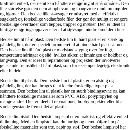
kraftfuld enhed, der nemt kan håndtere rengøring af små områder. Den
lille størrelse gør den nem at opbevare og manøvrere rundt om møbler
og hjørner. Den bedste lille støvsuger er udstyret med et effektivt
sugekraft og forskellige vedhæftede filer, der gør det muligt at rengøre
forskellige overflader som tæpper, trapper og møbler. Den er ideel til
hurtige rengøringsopgaver eller til at støvsuge mindre områder i huset.
Bedste lim til hård plast: Den bedste lim til hård plast er en stærk og
pålidelig lim, der er specielt formuleret til at binde hård plast sammen.
Den bedste lim til hård plast er modstandsdygtig over for fugt,
temperaturændringer og slid, hvilket sikrer, at limningen er holdbar og
langvarig. Den er ideel til reparationer og projekter, der involverer
genstande fremstillet af hård plast, som for eksempel legetøj, elektronik
eller bildele.
Bedste lim til plastik: Den bedste lim til plastik er en alsidig og
pålidelig lim, der kan bruges til at klæbe forskellige typer plast
sammen. Den bedste lim til plastik har en stærk bindingsevne og kan
håndtere forskellige materialer som PVC, ABS, polypropylen og
mange andre. Den er ideel til reparationer, hobbyprojekter eller til at
samle genstande fremstillet af plastik.
Bedste limpistol: Den bedste limpistol er en praktisk og effektiv enhed
til limning. Med en limpistol kan du hurtigt og nemt påføre lim på
forskellige materialer som træ, papir og stof. Den bedste limpistol har