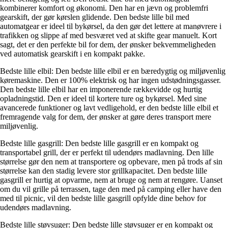
kombinerer komfort og økonomi. Den har en jævn og problemfri
gearskift, der gør kørslen glidende. Den bedste lille bil med
automatgear er ideel til bykørsel, da den gør det lettere at manøvrere i
trafikken og slippe af med besværet ved at skifte gear manuelt. Kort
sagt, det er den perfekte bil for dem, der ønsker bekvemmeligheden
ved automatisk gearskift i en kompakt pakke.
Bedste lille elbil: Den bedste lille elbil er en bæredygtig og miljøvenlig
køremaskine. Den er 100% elektrisk og har ingen udstødningsgasser.
Den bedste lille elbil har en imponerende rækkevidde og hurtig
opladningstid. Den er ideel til kortere ture og bykørsel. Med sine
avancerede funktioner og lavt vedligehold, er den bedste lille elbil et
fremragende valg for dem, der ønsker at gøre deres transport mere
miljøvenlig.
Bedste lille gasgrill: Den bedste lille gasgrill er en kompakt og
transportabel grill, der er perfekt til udendørs madlavning. Den lille
størrelse gør den nem at transportere og opbevare, men på trods af sin
størrelse kan den stadig levere stor grillkapacitet. Den bedste lille
gasgrill er hurtig at opvarme, nem at bruge og nem at rengøre. Uanset
om du vil grille på terrassen, tage den med på camping eller have den
med til picnic, vil den bedste lille gasgrill opfylde dine behov for
udendørs madlavning.
Bedste lille støvsuger: Den bedste lille støvsuger er en kompakt og