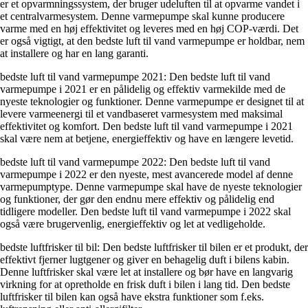
er et opvarmningssystem, der bruger udeluften til at opvarme vandet i
et centralvarmesystem. Denne varmepumpe skal kunne producere
varme med en høj effektivitet og leveres med en høj COP-værdi. Det
er også vigtigt, at den bedste luft til vand varmepumpe er holdbar, nem
at installere og har en lang garanti.
bedste luft til vand varmepumpe 2021: Den bedste luft til vand
varmepumpe i 2021 er en pålidelig og effektiv varmekilde med de
nyeste teknologier og funktioner. Denne varmepumpe er designet til at
levere varmeenergi til et vandbaseret varmesystem med maksimal
effektivitet og komfort. Den bedste luft til vand varmepumpe i 2021
skal være nem at betjene, energieffektiv og have en længere levetid.
bedste luft til vand varmepumpe 2022: Den bedste luft til vand
varmepumpe i 2022 er den nyeste, mest avancerede model af denne
varmepumptype. Denne varmepumpe skal have de nyeste teknologier
og funktioner, der gør den endnu mere effektiv og pålidelig end
tidligere modeller. Den bedste luft til vand varmepumpe i 2022 skal
også være brugervenlig, energieffektiv og let at vedligeholde.
bedste luftfrisker til bil: Den bedste luftfrisker til bilen er et produkt, der
effektivt fjerner lugtgener og giver en behagelig duft i bilens kabin.
Denne luftfrisker skal være let at installere og bør have en langvarig
virkning for at opretholde en frisk duft i bilen i lang tid. Den bedste
luftfrisker til bilen kan også have ekstra funktioner som f.eks.