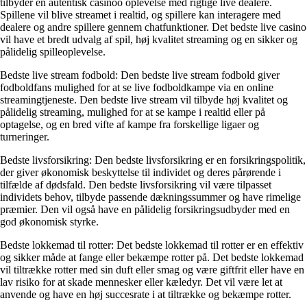
tilbyder en autentisk casinoo oplevelse med rigtige live dealere.
Spillene vil blive streamet i realtid, og spillere kan interagere med
dealere og andre spillere gennem chatfunktioner. Det bedste live casino
vil have et bredt udvalg af spil, høj kvalitet streaming og en sikker og
pålidelig spilleoplevelse.
Bedste live stream fodbold: Den bedste live stream fodbold giver
fodboldfans mulighed for at se live fodboldkampe via en online
streamingtjeneste. Den bedste live stream vil tilbyde høj kvalitet og
pålidelig streaming, mulighed for at se kampe i realtid eller på
optagelse, og en bred vifte af kampe fra forskellige ligaer og
turneringer.
Bedste livsforsikring: Den bedste livsforsikring er en forsikringspolitik,
der giver økonomisk beskyttelse til individet og deres pårørende i
tilfælde af dødsfald. Den bedste livsforsikring vil være tilpasset
individets behov, tilbyde passende dækningssummer og have rimelige
præmier. Den vil også have en pålidelig forsikringsudbyder med en
god økonomisk styrke.
Bedste lokkemad til rotter: Det bedste lokkemad til rotter er en effektiv
og sikker måde at fange eller bekæmpe rotter på. Det bedste lokkemad
vil tiltrække rotter med sin duft eller smag og være giftfrit eller have en
lav risiko for at skade mennesker eller kæledyr. Det vil være let at
anvende og have en høj succesrate i at tiltrække og bekæmpe rotter.