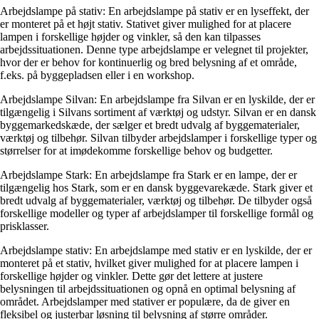
Arbejdslampe på stativ: En arbejdslampe på stativ er en lyseffekt, der
er monteret på et højt stativ. Stativet giver mulighed for at placere
lampen i forskellige højder og vinkler, så den kan tilpasses
arbejdssituationen. Denne type arbejdslampe er velegnet til projekter,
hvor der er behov for kontinuerlig og bred belysning af et område,
f.eks. på byggepladsen eller i en workshop.
Arbejdslampe Silvan: En arbejdslampe fra Silvan er en lyskilde, der er
tilgængelig i Silvans sortiment af værktøj og udstyr. Silvan er en dansk
byggemarkedskæde, der sælger et bredt udvalg af byggematerialer,
værktøj og tilbehør. Silvan tilbyder arbejdslamper i forskellige typer og
størrelser for at imødekomme forskellige behov og budgetter.
Arbejdslampe Stark: En arbejdslampe fra Stark er en lampe, der er
tilgængelig hos Stark, som er en dansk byggevarekæde. Stark giver et
bredt udvalg af byggematerialer, værktøj og tilbehør. De tilbyder også
forskellige modeller og typer af arbejdslamper til forskellige formål og
prisklasser.
Arbejdslampe stativ: En arbejdslampe med stativ er en lyskilde, der er
monteret på et stativ, hvilket giver mulighed for at placere lampen i
forskellige højder og vinkler. Dette gør det lettere at justere
belysningen til arbejdssituationen og opnå en optimal belysning af
området. Arbejdslamper med stativer er populære, da de giver en
fleksibel og justerbar løsning til belysning af større områder.