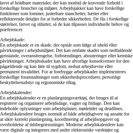
lavet af holdbare materialer, der kan modstå de kravende forhold i
forskellige brancher og miljøer. Arbejdsjakker kan have forskellige
funktioner som lommer, justerbare manchetter, hætter eller
reflekterende detaljer for at forbedre sikkerheden. De fås i forskellige
størrelser, farver og stilarter, så de kan tilpasses individuelle behov og
præferencer.
Arbejdskade:
En arbejdskade er en skade, der opstår som følge af uheld eller
påvirkninger i arbejdsmiljøet. Det kan omfatte skader som nedfaldende
genstande, overanstrengelse, forbrændinger, abouteringer eller kemiske
påvirkninger. Arbejdsskader kan have alvorlige konsekvenser for den
pågældende og kan føre til sygdom, nedsat arbejdsevne eller
permanent invaliditet. For at forebygge arbejdskader implementeres
forskellige foranstaltninger som sikkerhedsprocedurer, personligt
beskyttelsesudstyr og ergonomiske tiltag.
Arbejdskalender:
En arbejdskalender er en planlægningsværktøj, der bruges til at
registrere og organisere arbejdsdage, vagter og fridage. Den kan
indeholde oplysninger som arbejdsplaner, mødetider og deadlines.
Arbejdskalendere bruges normalt af både arbejdsgivere og ansatte for
at sikre korrekt planlægning, koordinering af arbejdsopgaver og
overholdelse af tidsbegrænsninger. Moderne arbejdskalendere kan
være digitale og integreres med andre elektroniske værktøjer og