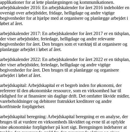
applikationer for at lette planlægningen og kommunikationen.
arbejdskalender 2016: En arbejdskalender for året 2016 indeholder en
oversigt over arbejdstider, fridage, helligdage og andre vigtige
begivenheder for at hjælpe med at organisere og planlægge arbejdet i
løbet af året.
arbejdskalender 2017: En arbejdskalender for året 2017 er en tidsplan,
der viser arbejdstider, feriedage, helligdage og andre relevante
begivenheder for året. Den bruges som et værktøj til at organisere og
planlægge arbejdet i løbet af året.
arbejdskalender 2022: En arbejdskalender for året 2022 er en tidsplan,
der viser arbejdstider, feriedage, helligdage og andre vigtige
begivenheder for året. Den bruges til at planlægge og organisere
arbejdet i løbet af året.
arbejdskapital: Arbejdskapital er et begreb inden for økonomi, der
refererer til den økonomiske ressource, som en virksomhed har til
rådighed for at finansiere sin daglige drift. Det omfatter likvide midler,
varebeholdninger og debitorer fratrukket kreditorer og andre
kortfristede forpligtelser.
arbejdskapital beregning: Arbejdskapital beregning er en analyse, der
bruges til at vurdere en virksomheds likviditet og evne til at opfylde
sine økonomiske forpligtelser på kort sigt. Beregningen indebærer at