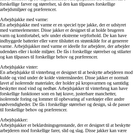
forskellige farver og størrelser, så den kan tilpasses forskellige
arbejdsmiljøer og præferencer.
Arbejdsjakke med varme:
En arbejdsjakke med varme er en speciel type jakke, der er udstyret
med varmeelementer. Disse jakker er designet til at holde brugeren
varm og komfortabel, selv under ekstreme vejrforhold. De kan have
indbyggede batterier eller være tilsluttet en strømkilde for at generere
varme. Arbejdsjakker med varme er ideelle for arbejdere, der arbejder
udendørs eller i kolde miljøer. De fås i forskellige størrelser og stilarter
og kan tilpasses til forskellige behov og præferencer.
Arbejdsjakke vinter:
En arbejdsjakke til vinterbrug er designet til at beskytte arbejderen mod
kulde og vind under de kolde vintermåneder. Disse jakker er normalt
lavet af isolerende materialer, der holder på kropsvarmen og samtidig
beskytter mod vind og nedbør. Arbejdsjakker til vinterbrug kan have
forskellige funktioner som en høj krave, justerbare manchetter,
isolerende foring og lommer til opbevaring af værktøjer eller andre
nødvendigheder. De fås i forskellige størrelser og design, så de passer
til forskellige behov og præferencer.
Arbejdsjakker:
Arbejdsjakker er beklædningsgenstande, der er designet til at beskytte
arbejderen mod forskellige farer, slid og slag. Disse jakker kan være