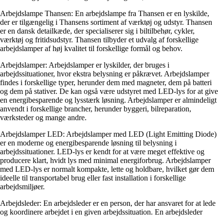
Arbejdslampe Thansen: En arbejdslampe fra Thansen er en lyskilde,
der er tilgængelig i Thansens sortiment af værktøj og udstyr. Thansen
er en dansk detailkæde, der specialiserer sig i biltilbehør, cykler,
værktøj og fritidsudstyr. Thansen tilbyder et udvalg af forskellige
arbejdslamper af høj kvalitet til forskellige formål og behov.
Arbejdslamper: Arbejdslamper er lyskilder, der bruges i
arbejdssituationer, hvor ekstra belysning er påkrævet. Arbejdslamper
findes i forskellige typer, herunder dem med magneter, dem på batteri
og dem på stativer. De kan også være udstyret med LED-lys for at give
en energibesparende og lysstærk løsning. Arbejdslamper er almindeligt
anvendt i forskellige brancher, herunder byggeri, bilreparation,
værksteder og mange andre.
Arbejdslamper LED: Arbejdslamper med LED (Light Emitting Diode)
er en moderne og energibesparende løsning til belysning i
arbejdssituationer. LED-lys er kendt for at være meget effektive og
producere klart, hvidt lys med minimal energiforbrug. Arbejdslamper
med LED-lys er normalt kompakte, lette og holdbare, hvilket gør dem
ideelle til transportabel brug eller fast installation i forskellige
arbejdsmiljøer.
Arbejdsleder: En arbejdsleder er en person, der har ansvaret for at lede
og koordinere arbejdet i en given arbejdssituation. En arbejdsleder