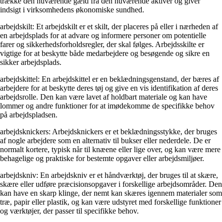
trække den nuværende gæld fra den nuværende aktiver og giver
indsigt i virksomhedens økonomiske sundhed.
arbejdskilt: Et arbejdskilt er et skilt, der placeres på eller i nærheden af
en arbejdsplads for at advare og informere personer om potentielle
farer og sikkerhedsforholdsregler, der skal følges. Arbejdsskilte er
vigtige for at beskytte både medarbejdere og besøgende og sikre en
sikker arbejdsplads.
arbejdskittel: En arbejdskittel er en beklædningsgenstand, der bæres af
arbejdere for at beskytte deres tøj og give en vis identifikation af deres
arbejdsrolle. Den kan være lavet af holdbart materiale og kan have
lommer og andre funktioner for at imødekomme de specifikke behov
på arbejdspladsen.
arbejdsknickers: Arbejdsknickers er et beklædningsstykke, der bruges
af nogle arbejdere som en alternativ til bukser eller nederdele. De er
normalt kortere, typisk når til knæene eller lige over, og kan være mere
behagelige og praktiske for bestemte opgaver eller arbejdsmiljøer.
arbejdskniv: En arbejdskniv er et håndværktøj, der bruges til at skære,
skære eller udføre præcisionsopgaver i forskellige arbejdsområder. Den
kan have en skarp klinge, der nemt kan skæres igennem materialer som
træ, papir eller plastik, og kan være udstyret med forskellige funktioner
og værktøjer, der passer til specifikke behov.