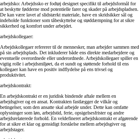
arbejdsko: Arbejdssko er fodtøj designet specifikt til arbejdsformål for
at beskytte fødderne mod potentielle farer og skader på arbejdspladsen.
De kan være lavet af slidstærkt materiale, have en skridsikker sål og
indeholde funktioner som tåbeskyttelse og støddæmpning for at sikre
sikkerhed og komfort under arbejdet.
arbejdskollegaer:
Arbejdskollegaer refererer til de mennesker, man arbejder sammen med
på sin arbejdsplads. Det inkluderer både ens direkte medarbejdere og
eventuelle overordnede eller underordnede. Arbejdskollegaer spiller en
vigtig rolle i arbejdsmiljøet, da et sundt og støttende forhold til ens
kollegaer kan have en positiv indflydelse på ens trivsel og
produktivitet.
arbejdskontrakt:
En arbejdskontrakt er en juridisk bindende aftale mellem en
arbejdsgiver og en ansat. Kontrakten fastlægger de vilkår og
betingelser, som den ansatte skal arbejde under. Dette kan omfatte
oplysninger som løn, arbejdstid, ferie, opsigelsesfrister og andre
arbejdsrelaterede forhold. En veldefineret arbejdskontrakt er afgørende
for at sikre et klar og gensidigt forståelse mellem arbejdsgiver og
arbejdstager.