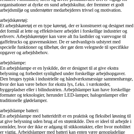
organisationer at dyrke en sund arbejdskultur, der fremmer et godt
arbejdsmiljø og understøtter medarbejderes trivsel og motivation.
arbejdskøretøj:
Et arbejdskøretøj er en type køretøj, der er konstrueret og designet med
det formål at lette og effektivisere arbejdet i forskellige industrier og
erhverv. Arbejdskøretøjer kan være alt fra lastbiler og varevogne til
gaffeltrucks og gravemaskiner. De er sædvanligvis udstyret med
specielle funktioner og tilbehør, der gør dem velegnede til specifikke
opgaver og arbejdsbehov.
arbejdslampe:
En arbejdslampe er en lyskilde, der er designet til at give ekstra
belysning og forbedret synlighed under forskellige arbejdsopgaver.
Den bruges typisk i industrielle og håndværksmæssige sammenhænge,
hvor der kan være behov for ekstra lys, f.eks. i værksteder,
byggepladser eller i bilindustrien. Arbejdslamper kan have forskellige
formater og teknologier, herunder LED-lamper, halogenlamper eller
traditionelle glødelamper.
arbejdslampe batteri:
En arbejdslampe med batteridrift er en praktisk og fleksibel løsning til
at give belysning uden brug af en strømkilde. Den er ideel til arbejde i
områder, hvor der ikke er adgang til stikkontakter, eller hvor mobilitet
er vigtig. Arbejdslamper med batteri kan enten være genopladelige