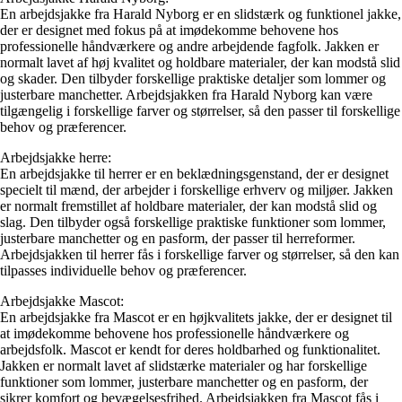
En arbejdsjakke fra Harald Nyborg er en slidstærk og funktionel jakke,
der er designet med fokus på at imødekomme behovene hos
professionelle håndværkere og andre arbejdende fagfolk. Jakken er
normalt lavet af høj kvalitet og holdbare materialer, der kan modstå slid
og skader. Den tilbyder forskellige praktiske detaljer som lommer og
justerbare manchetter. Arbejdsjakken fra Harald Nyborg kan være
tilgængelig i forskellige farver og størrelser, så den passer til forskellige
behov og præferencer.
Arbejdsjakke herre:
En arbejdsjakke til herrer er en beklædningsgenstand, der er designet
specielt til mænd, der arbejder i forskellige erhverv og miljøer. Jakken
er normalt fremstillet af holdbare materialer, der kan modstå slid og
slag. Den tilbyder også forskellige praktiske funktioner som lommer,
justerbare manchetter og en pasform, der passer til herreformer.
Arbejdsjakken til herrer fås i forskellige farver og størrelser, så den kan
tilpasses individuelle behov og præferencer.
Arbejdsjakke Mascot:
En arbejdsjakke fra Mascot er en højkvalitets jakke, der er designet til
at imødekomme behovene hos professionelle håndværkere og
arbejdsfolk. Mascot er kendt for deres holdbarhed og funktionalitet.
Jakken er normalt lavet af slidstærke materialer og har forskellige
funktioner som lommer, justerbare manchetter og en pasform, der
sikrer komfort og bevægelsesfrihed. Arbejdsjakken fra Mascot fås i