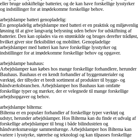
eller bruge udskiftelige batterier, og de kan have forskellige lysstyrker
og indstillinger for at imødekomme forskellige behov.
arbejdslampe batteri genopladelig:
En genopladelig arbejdslampe med batteri er en praktisk og miljøvenlig
løsning til at give langvarig belysning uden behov for udskiftning af
batterier. Den kan oplades via en strømkilde og bruges derefter trådløst,
hvilket giver stor fleksibilitet og mobilitet. Genopladelige
arbejdslamper med batteri kan have forskellige lysstyrker og
indstillinger for at imødekomme forskellige behov og opgaver.
arbejdslampe bauhaus:
Arbejdslamper kan købes hos mange forskellige forhandlere, herunder
Bauhaus. Bauhaus er en kendt forhandler af byggematerialer og
værktøj, der tilbyder et bredt sortiment af produkter til bygge- og
håndværksbranchen. Arbejdslamper hos Bauhaus kan omfatte
forskellige typer og mærker, der er velegnede til mange forskellige
arbejdsopgaver og behov.
arbejdslampe biltema:
Biltema er en populær forhandler af forskellige typer værktøj og
udstyr, herunder arbejdslamper. Hos Biltema kan du finde et udvalg af
forskellige arbejdslamper til brug i både bilindustrien og
håndværksmæssige sammenhænge. Arbejdslamper hos Biltema kan
variere i lysstyrke, størrelse og teknologi og kan tilpasses forskellige