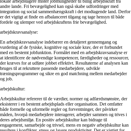
lokale arbejdstagere mister jobmuligheder til billig arbejdskraft fra
andre lande. Fri bevægelighed kan også skabe udfordringer med
integration og social sammenhængskraft i det modtagende land. Derfor
er det vigtigt at finde en afbalanceret tilgang og tage hensyn til både
fordele og ulemper ved arbejdskraftens frie bevægelighed.
arbejdskravsanalyse:
En arbejdskravsanalyse indebærer en detaljeret gennemgang og
vurdering af de fysiske, kognitive og sociale krav, der er forbundet
med en bestemt jobfunktion. Formålet med en arbejdskravsanalyse er
at identificere de nødvendige kompetencer, færdigheder og ressourcer,
der kræves for at udføre jobbet effektivt. Resultaterne af analysen kan
bruges til at rekruttere passende medarbejdere, udvikle
træningsprogrammer og sikre en god matchning mellem medarbejder
og job.
arbejdskultur:
Arbejdskultur refererer til de værdier, normer og adfærdsmønstre, der
eksisterer i en bestemt arbejdsplads eller organisation. Det omfatter
både formelle og uformelle regler og forventninger, der påvirker
måden, hvorpå medarbejdere interagerer, arbejder sammen og trives i
deres arbejdsmiljø. En positiv arbejdskultur kan bidrage til
engagement, samarbejde og trivsel, mens en negativ arbejdskultur kan
resultere i konflikter, stress og lavere produktivitet. Det er vigtigt for