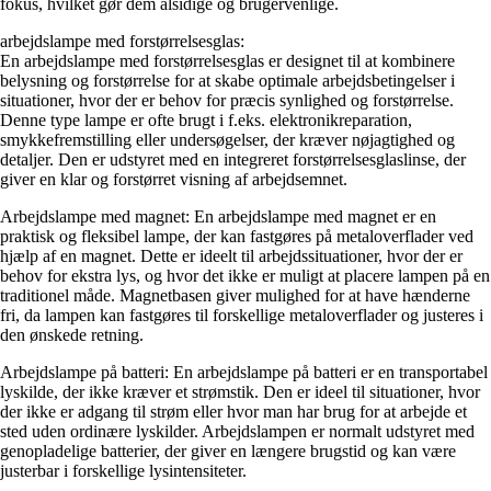
fokus, hvilket gør dem alsidige og brugervenlige.
arbejdslampe med forstørrelsesglas:
En arbejdslampe med forstørrelsesglas er designet til at kombinere
belysning og forstørrelse for at skabe optimale arbejdsbetingelser i
situationer, hvor der er behov for præcis synlighed og forstørrelse.
Denne type lampe er ofte brugt i f.eks. elektronikreparation,
smykkefremstilling eller undersøgelser, der kræver nøjagtighed og
detaljer. Den er udstyret med en integreret forstørrelsesglaslinse, der
giver en klar og forstørret visning af arbejdsemnet.
Arbejdslampe med magnet: En arbejdslampe med magnet er en
praktisk og fleksibel lampe, der kan fastgøres på metaloverflader ved
hjælp af en magnet. Dette er ideelt til arbejdssituationer, hvor der er
behov for ekstra lys, og hvor det ikke er muligt at placere lampen på en
traditionel måde. Magnetbasen giver mulighed for at have hænderne
fri, da lampen kan fastgøres til forskellige metaloverflader og justeres i
den ønskede retning.
Arbejdslampe på batteri: En arbejdslampe på batteri er en transportabel
lyskilde, der ikke kræver et strømstik. Den er ideel til situationer, hvor
der ikke er adgang til strøm eller hvor man har brug for at arbejde et
sted uden ordinære lyskilder. Arbejdslampen er normalt udstyret med
genopladelige batterier, der giver en længere brugstid og kan være
justerbar i forskellige lysintensiteter.