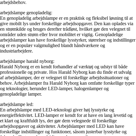
arbejdsbehov.
arbejdslampe genopladelig:
En genopladelig arbejdslampe er en praktisk og fleksibel løsning til at
give mobilt lys under forskellige arbejdsopgaver. Den kan oplades via
en strømkilde og bruges derefter trådløst, hvilket gør den velegnet til
områder uden strøm eller hvor mobilitet er vigtig. Genopladelige
arbejdslamper kan have forskellige lysstyrker, størrelser og indstillinger
og er en populær valgmulighed blandt håndværkere og
industriarbejdere.
arbejdslampe harald nyborg:
Harald Nyborg er en kendt forhandler af værktøj og udstyr til både
professionelle og private. Hos Harald Nyborg kan du finde et udvalg
af arbejdslamper, der er velegnet til forskellige arbejdssituationer og
behov. Arbejdslamper fra Harald Nyborg kan omfatte forskellige typer
og teknologier, herunder LED-lamper, halogenlamper og
genopladelige lamper.
arbejdslampe led:
En arbejdslampe med LED-teknologi giver høj lysstyrke og
energieffektivitet. LED-lamper er kendt for at have en lang levetid og
et klart og kraftfuldt lys, der gør dem velegnede til forskellige
arbejdsopgaver og aktiviteter. Arbejdslamper med LED kan have
forskellige indstillinger og funktioner, såsom justerbar lysstyrke og