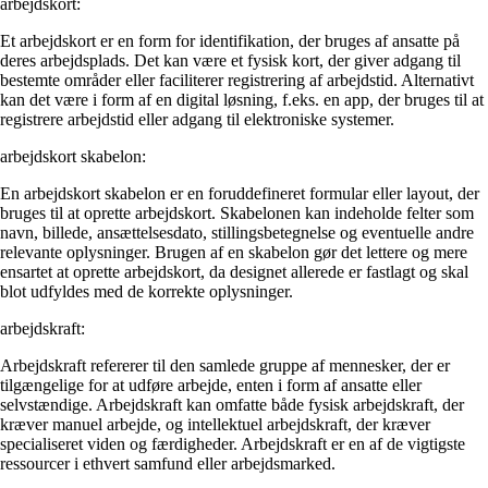
arbejdskort:
Et arbejdskort er en form for identifikation, der bruges af ansatte på
deres arbejdsplads. Det kan være et fysisk kort, der giver adgang til
bestemte områder eller faciliterer registrering af arbejdstid. Alternativt
kan det være i form af en digital løsning, f.eks. en app, der bruges til at
registrere arbejdstid eller adgang til elektroniske systemer.
arbejdskort skabelon:
En arbejdskort skabelon er en foruddefineret formular eller layout, der
bruges til at oprette arbejdskort. Skabelonen kan indeholde felter som
navn, billede, ansættelsesdato, stillingsbetegnelse og eventuelle andre
relevante oplysninger. Brugen af en skabelon gør det lettere og mere
ensartet at oprette arbejdskort, da designet allerede er fastlagt og skal
blot udfyldes med de korrekte oplysninger.
arbejdskraft:
Arbejdskraft refererer til den samlede gruppe af mennesker, der er
tilgængelige for at udføre arbejde, enten i form af ansatte eller
selvstændige. Arbejdskraft kan omfatte både fysisk arbejdskraft, der
kræver manuel arbejde, og intellektuel arbejdskraft, der kræver
specialiseret viden og færdigheder. Arbejdskraft er en af de vigtigste
ressourcer i ethvert samfund eller arbejdsmarked.