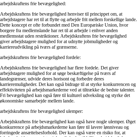
arbejdskraftens frie bevægelighed:
Arbejdskraftens frie bevægelighed henviser til princippet om, at
arbejdstagere har ret til at flytte og arbejde frit mellem forskellige lande.
Dette koncept er ofte forbundet med Den Europæiske Union, hvor
borgere fra medlemslande har ret til at arbejde i enhver anden
medlemsstat uden restriktioner. Arbejdskraftens frie bevægelighed
giver arbejdstagere mulighed for at udnytte jobmuligheder og
karriereudvikling på tværs af grænserne.
arbejdskraftens frie bevægelighed fordele:
Arbejdskraftens frie bevægelighed har flere fordele. Det giver
arbejdstagere mulighed for at søge beskæftigelse på tværs af
landegrænser, udvide deres horisont og forbedre deres
karrieremuligheder. Det kan også bidrage til at styrke konkurrencen og
effektiviteten på arbejdsmarkederne ved at tiltrække de bedste talenter.
Fri bevægelighed kan også føre til kulturel udveksling og styrke det
økonomiske samarbejde mellem lande.
arbejdskraftens frie bevægelighed ulemper:
Arbejdskraftens frie bevægelighed kan også have nogle ulemper. Øget
konkurrence på arbejdsmarkederne kan føre til lavere lønniveau og
forringede ansættelsesforhold. Der kan også være en risiko for, at