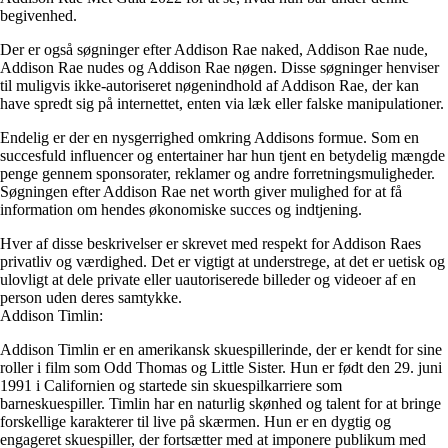
begivenhed.
Der er også søgninger efter Addison Rae naked, Addison Rae nude,
Addison Rae nudes og Addison Rae nøgen. Disse søgninger henviser
til muligvis ikke-autoriseret nøgenindhold af Addison Rae, der kan
have spredt sig på internettet, enten via læk eller falske manipulationer.
Endelig er der en nysgerrighed omkring Addisons formue. Som en
succesfuld influencer og entertainer har hun tjent en betydelig mængde
penge gennem sponsorater, reklamer og andre forretningsmuligheder.
Søgningen efter Addison Rae net worth giver mulighed for at få
information om hendes økonomiske succes og indtjening.
Hver af disse beskrivelser er skrevet med respekt for Addison Raes
privatliv og værdighed. Det er vigtigt at understrege, at det er uetisk og
ulovligt at dele private eller uautoriserede billeder og videoer af en
person uden deres samtykke.
Addison Timlin:
Addison Timlin er en amerikansk skuespillerinde, der er kendt for sine
roller i film som Odd Thomas og Little Sister. Hun er født den 29. juni
1991 i Californien og startede sin skuespilkarriere som
barneskuespiller. Timlin har en naturlig skønhed og talent for at bringe
forskellige karakterer til live på skærmen. Hun er en dygtig og
engageret skuespiller, der fortsætter med at imponere publikum med