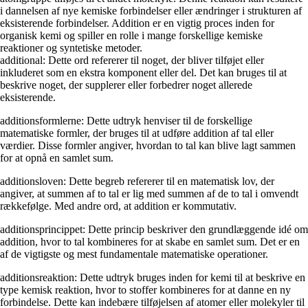
i dannelsen af nye kemiske forbindelser eller ændringer i strukturen af
eksisterende forbindelser. Addition er en vigtig proces inden for
organisk kemi og spiller en rolle i mange forskellige kemiske
reaktioner og syntetiske metoder.
additional: Dette ord refererer til noget, der bliver tilføjet eller
inkluderet som en ekstra komponent eller del. Det kan bruges til at
beskrive noget, der supplerer eller forbedrer noget allerede
eksisterende.
additionsformlerne: Dette udtryk henviser til de forskellige
matematiske formler, der bruges til at udføre addition af tal eller
værdier. Disse formler angiver, hvordan to tal kan blive lagt sammen
for at opnå en samlet sum.
additionsloven: Dette begreb refererer til en matematisk lov, der
angiver, at summen af to tal er lig med summen af de to tal i omvendt
rækkefølge. Med andre ord, at addition er kommutativ.
additionsprincippet: Dette princip beskriver den grundlæggende idé om
addition, hvor to tal kombineres for at skabe en samlet sum. Det er en
af de vigtigste og mest fundamentale matematiske operationer.
additionsreaktion: Dette udtryk bruges inden for kemi til at beskrive en
type kemisk reaktion, hvor to stoffer kombineres for at danne en ny
forbindelse. Dette kan indebære tilføjelsen af ​​atomer eller molekyler til