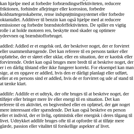
kan hjælpe med at forbedre forbrændingseffektiviteten, reducere
friktionen, forhindre aflejringer eller korrosion, forbedre
koldstartegenskaberne, rense indsprøjtningssystemet eller forbedre
oktantallet. Additiver til benzin kan også hjælpe med at reducere
emissioner og forbedre brændstofeffektiviteten. De spiller en vigtig
rolle i at holde motoren ren, beskytte mod skader og optimere
ydeevnen og brændstofforbruget.
addled: Addled er et engelsk ord, der beskriver noget, der er forvirret
eller usammenhængende. Det kan referere til en persons tanker eller
opfattelse, der er sløret eller uklar, eller en situation, der er kaotisk eller
forvirrende. Ordet kan også bruges mere bredt til at beskrive noget, der
er i en dårlig tilstand eller ikke fungerer korrekt. For eksempel kan man
sige, at en opgave er addled, hvis den er dårligt planlagt eller udført,
eller at en persons sind er addled, hvis de er forvirret og ude af stand til
at tænke klart.
addlife: Addlife er et udtryk, der ofte bruges til at beskrive noget, der
tilføjer eller bringer mere liv eller energi til en situation. Det kan
referere til en aktivitet, en begivenhed eller en opførsel, der gør noget
mere interessant eller spændende. Det kan også beskrive en person
eller et individ, der er livlig, optimistisk eller energisk i deres tilgang til
livet. Udtrykket addlife bruges ofte til at opfordre til at tilføje mere
glæde, passion eller vitalitet til forskellige aspekter af livet.