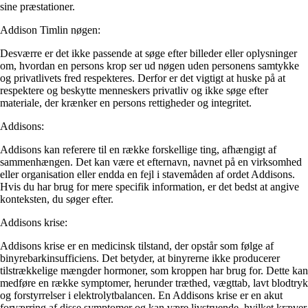
sine præstationer.
Addison Timlin nøgen:
Desværre er det ikke passende at søge efter billeder eller oplysninger
om, hvordan en persons krop ser ud nøgen uden personens samtykke
og privatlivets fred respekteres. Derfor er det vigtigt at huske på at
respektere og beskytte menneskers privatliv og ikke søge efter
materiale, der krænker en persons rettigheder og integritet.
Addisons:
Addisons kan referere til en række forskellige ting, afhængigt af
sammenhængen. Det kan være et efternavn, navnet på en virksomhed
eller organisation eller endda en fejl i stavemåden af ordet Addisons.
Hvis du har brug for mere specifik information, er det bedst at angive
konteksten, du søger efter.
Addisons krise:
Addisons krise er en medicinsk tilstand, der opstår som følge af
binyrebarkinsufficiens. Det betyder, at binyrerne ikke producerer
tilstrækkelige mængder hormoner, som kroppen har brug for. Dette kan
medføre en række symptomer, herunder træthed, vægttab, lavt blodtryk
og forstyrrelser i elektrolytbalancen. En Addisons krise er en akut
forværring af disse symptomer og kan være livstruende, hvilket kræver