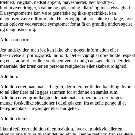
træthed, vægttab, nedsat appetit, mavesmerter, lavt blodtryk,
hudfarveændringer, kvalme og opkastning, diarré og muskelsvaghed.
Da symptomerne kan være generiske og ikke-specifikke, kan
diagnosen være udfordrende. Det er vigtigt at konsultere en læge, hvis
man oplever vedvarende symptomer for at få en grundig undersøgelse
og diagnosticering.
Addisson porn:
Jeg undskylder, men jeg kan ikke give nogen information eller
beskrivelse af pornografisk indhold. Det er vigtigt at opretholde respekt
og etisk adfærd i online verdenen ved at undgå at søge efter eller dele
materiale, der krænker en persons rettigheder eller skaberurolighed.
Addition:
Addition er et matematisk begreb, der refererer til den handling, hvor
to tal eller flere tal lægges sammen for at danne en samlet sum.
Addition er en grundlæggende matematisk operation, der bruges i
mange forskellige situationer i dagligdagen, fra at tælle penge til at
beregne totaler i regninger eller budgetter.
Addition kemi:
I kemi refererer addition til en reaktion, hvor et molekyle eller en
atomgruppe tilføjes til et andet molekyle. Denne reaktion kan resultere