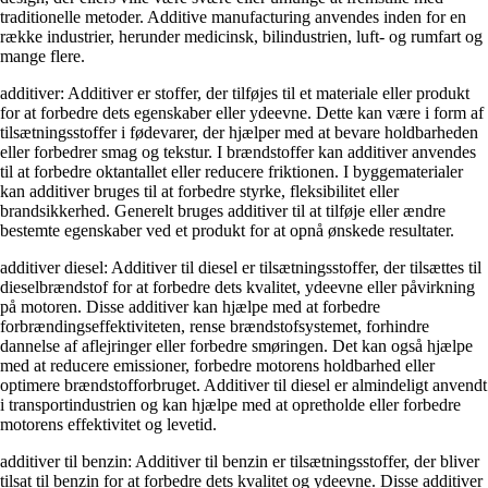
traditionelle metoder. Additive manufacturing anvendes inden for en
række industrier, herunder medicinsk, bilindustrien, luft- og rumfart og
mange flere.
additiver: Additiver er stoffer, der tilføjes til et materiale eller produkt
for at forbedre dets egenskaber eller ydeevne. Dette kan være i form af
tilsætningsstoffer i fødevarer, der hjælper med at bevare holdbarheden
eller forbedrer smag og tekstur. I brændstoffer kan additiver anvendes
til at forbedre oktantallet eller reducere friktionen. I byggematerialer
kan additiver bruges til at forbedre styrke, fleksibilitet eller
brandsikkerhed. Generelt bruges additiver til at tilføje eller ændre
bestemte egenskaber ved et produkt for at opnå ønskede resultater.
additiver diesel: Additiver til diesel er tilsætningsstoffer, der tilsættes til
dieselbrændstof for at forbedre dets kvalitet, ydeevne eller påvirkning
på motoren. Disse additiver kan hjælpe med at forbedre
forbrændingseffektiviteten, rense brændstofsystemet, forhindre
dannelse af aflejringer eller forbedre smøringen. Det kan også hjælpe
med at reducere emissioner, forbedre motorens holdbarhed eller
optimere brændstofforbruget. Additiver til diesel er almindeligt anvendt
i transportindustrien og kan hjælpe med at opretholde eller forbedre
motorens effektivitet og levetid.
additiver til benzin: Additiver til benzin er tilsætningsstoffer, der bliver
tilsat til benzin for at forbedre dets kvalitet og ydeevne. Disse additiver