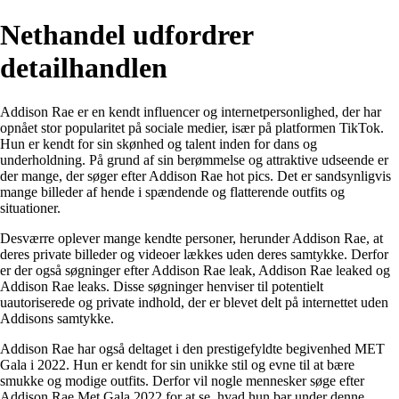
Nethandel udfordrer
detailhandlen
Addison Rae er en kendt influencer og internetpersonlighed, der har
opnået stor popularitet på sociale medier, især på platformen TikTok.
Hun er kendt for sin skønhed og talent inden for dans og
underholdning. På grund af sin berømmelse og attraktive udseende er
der mange, der søger efter Addison Rae hot pics. Det er sandsynligvis
mange billeder af hende i spændende og flatterende outfits og
situationer.
Desværre oplever mange kendte personer, herunder Addison Rae, at
deres private billeder og videoer lækkes uden deres samtykke. Derfor
er der også søgninger efter Addison Rae leak, Addison Rae leaked og
Addison Rae leaks. Disse søgninger henviser til potentielt
uautoriserede og private indhold, der er blevet delt på internettet uden
Addisons samtykke.
Addison Rae har også deltaget i den prestigefyldte begivenhed MET
Gala i 2022. Hun er kendt for sin unikke stil og evne til at bære
smukke og modige outfits. Derfor vil nogle mennesker søge efter
Addison Rae Met Gala 2022 for at se, hvad hun bar under denne