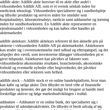
addlife aktie: Addlife aktie henviser til en aktie eller andel i
virksomheden Addlife AB, som er et svensk selskab inden for
medicinsk teknologi. Virksomheden specialiserer sig i sundhedspleje
og tilbyder produkter og services inden for områder som
hospitalsudstyr, laboratorieudstyr, medicin samt uddannelse og træning
inden for sundhedssektoren. En Addlife aktie repræsenterer en
ejendomsandel i virksomheden og kan købes eller handles på
aktiemarkedet.
addlife aktiekurs: Addlife aktiekurs refererer til den aktuelle pris på
aktierne i virksomheden Addlife AB på aktiemarkedet. Aktiekursen
kan ændre sig i overensstemmelse med udbud og efterspørgsel, og det
afspejler den værdi, som investorerne tillægger virksomheden på et
givet tidspunkt. Aktiekursen kan påvirkes af faktorer som
virksomhedens økonomiske resultater, branchetrends, økonomiske
forhold og eventuelle nyheder eller begivenheder, der påvirker
virksomheden eller sektoren som helhed.
addlife stock – Addlife stock er en online handelsplatform, hvor man
kan købe og sælge aktier. Den tilbyder en bred vifte af finansielle
produkter og tjenester, der gør det muligt for brugere at handle med
forskellige aktiver og følge markedsudviklingen i realtid.
addnature – Addnature er en online butik, der specialiserer sig i
produkter til udendørsaktiviteter. De tilbyder et bredt udvalg af tøj,