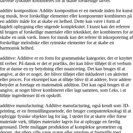
farvede lyskilder kombineres for at skabe forskellige farver.
additiv komposition: Additiv komposition er en metode inden for kunst
og musik, hvor forskellige elementer eller komponenter kombineres på
en additiv måde for at skabe en helhed. Dette kan være i form af
lagdelt opbygning eller stigende kompleksitet. I kunst kan det referere
til brugen af forskellige materialer eller teknikker, der kombineres for at
skabe en unik værk. Innen for musik kan det referer til inkorporering af
forskellige melodiske eller rytmiske elementer for at skabe en
harmonisk helhed.
additive: Additive er en form for grammatiske kategorier, der er knyttet
til verber. På dansk er det et præfiks, der kan blive tilføjet til et verbum
for at danne en ny betydning eller nuancering. Det kan bruges til at
angive, at der er noget, der bliver tilføjet eller inkluderet i en aktivitet
eller proces. For eksempel kan at tilføje blive til at addere, hvor addere
betyder at foretage en matematisk addition. Det kan også bruges til at
angive, at noget bliver kombineret eller lagt sammen, som f.eks. i at
tilføje ingredienser til en opskrift.
additive manufacturing: Additive manufacturing, også kendt som 3D-
printing, er en fremstillingsmetode, der bruger computerteknologi til at
opbygge fysiske objekter lag for lag. I stedet for at skære eller fræse
materiale væk, tilføjes materialer lagvis for at opbygge en færdig
genstand. Dette muliggør produktion af komplekse geometrier og
design, der ellers ville være svære eller umulige at fremstille med