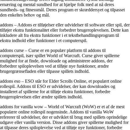
ernæring og mental sundhed for at hjælpe folk med at nå deres
sundheds- og fitnessmål. Deres program er skræddersyet og tilpasset
den enkeltes behov og mål.
addons – Addons er tilføjelser eller udvidelser til software eller spil, der
tilføjer ekstra funktionalitet eller forbedrer brugeroplevelsen. Dette kan
inkludere alt fra ekstra funktioner i et tekstbehandlingsprogram til
ekstra indhold eller funktioner i et computerspil.
addons curse – Curse er en populær platform til addons til
computerspil, især spillet World of Warcraft. Curse giver spillerne
mulighed for at finde, downloade og administrere addons, der
forbedrer spiloplevelsen ved at tilføje nye funktioner, ændre
brugergrænsefladen eller tilpasse spillets indhold.
addons eso – ESO står for Elder Scrolls Online, et populært online
rollespil. Addons til ESO er udvidelser, der kan downloades og
installeret af spillerne for at tilføje ekstra funktioner, forbedre
brugeroplevelsen eller ændre spillets indhold.
addons for vanilla wow – World of Warcraft (WoW) er et af de mest
populære online rollespil nogensinde. Addons til vanilla WoW
refererer til udvidelser, der er udviklet til brug med spillets oprindelige
udgave eller vanilla version. Disse addons giver spillerne mulighed for
at tilpasse deres spiloplevelse ved at tilføje nye funktioner, forbedre