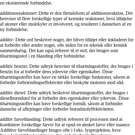
en eksisterende forbindelse.
additionsreaktioner: Dette er den flertalsform af additionsreaktion. Det
henviser til flere forskellige typer af kemiske reaktioner, hvor tilføjelse
af atomer eller molekyler er involveret, og resulterer i dannelsen af ​​en
ny forbindelse.
additiv: Dette ord beskriver noget, der bliver tilføjet eller inkluderet for
at forbedre eller ændre noget, ofte inden for en teknisk eller kemisk
sammenhæng. Det kan også referere til et stof, der bruges som
tilsætningsstof i en blanding eller forbindelse.
additiv benzin: Dette udtryk henviser til tilsætningsstoffer, der bruges i
benzin for at forbedre dens ydeevne eller egenskaber. Disse
tilsætningsstoffer kan have en række forskellige funktioner, såsom at
forbedre forbrændingseffektivitet eller beskytte motoren mod slid.
additiv diesel: Dette udtryk beskriver tilsætningsstoffer, der bruges i
dieselbrændstof for at forbedre dets egenskaber eller ydeevne. Disse
tilsætningsstoffer kan have forskellige formål, såsom at forhindre
dannelse af aflejringer eller forbedre brændstofeffektiviteten.
additiv farveblanding: Dette udtryk refererer til processen med at
kombinere forskellige farver for at opnå en ønsket farve eller nuance.
Additive farveblandinger bruges ofte i f.eks. lysprojektion, hvor