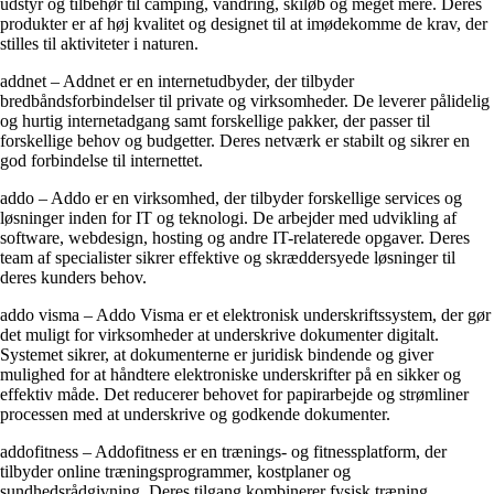
udstyr og tilbehør til camping, vandring, skiløb og meget mere. Deres
produkter er af høj kvalitet og designet til at imødekomme de krav, der
stilles til aktiviteter i naturen.
addnet – Addnet er en internetudbyder, der tilbyder
bredbåndsforbindelser til private og virksomheder. De leverer pålidelig
og hurtig internetadgang samt forskellige pakker, der passer til
forskellige behov og budgetter. Deres netværk er stabilt og sikrer en
god forbindelse til internettet.
addo – Addo er en virksomhed, der tilbyder forskellige services og
løsninger inden for IT og teknologi. De arbejder med udvikling af
software, webdesign, hosting og andre IT-relaterede opgaver. Deres
team af specialister sikrer effektive og skræddersyede løsninger til
deres kunders behov.
addo visma – Addo Visma er et elektronisk underskriftssystem, der gør
det muligt for virksomheder at underskrive dokumenter digitalt.
Systemet sikrer, at dokumenterne er juridisk bindende og giver
mulighed for at håndtere elektroniske underskrifter på en sikker og
effektiv måde. Det reducerer behovet for papirarbejde og strømliner
processen med at underskrive og godkende dokumenter.
addofitness – Addofitness er en trænings- og fitnessplatform, der
tilbyder online træningsprogrammer, kostplaner og
sundhedsrådgivning. Deres tilgang kombinerer fysisk træning,