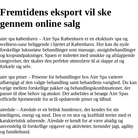
Fremtidens eksport vil ske
gennem online salg
aire spa københavn – Aire Spa København er en eksklusiv spa og
wellness-oase beliggende i hjertet af København. Her kan du nyde
forskellige luksuriøse behandlinger som massage, ansigtsbehandlinger
og kropsindpakninger. Spaen er indrettet med smukke og afslappende
omgivelser, der skaber den perfekte atmosfære til at slappe af og
forkæle sig selv.
aire spa priser – Priserne for behandlinger hos Aire Spa varierer
afhængigt af den valgte behandling samt behandlens varighed. Du kan
vælge mellem forskellige pakker og behandlingskombinationer, der
passer til dine behov og ønsker. Det anbefales at besøge Aire Spas
officielle hjemmeside for at få opdaterede priser og tilbud.
airedale – Airedale er en britisk hunderace, der kendes for sin
intelligens, energi og mod. Den er en stor og kraftfuld terrier med et
karakteristisk udseende. Airedale er kendt for at være alsidig og
anvendelig til forskellige opgaver og aktiviteter, herunder jagt, agility
og familiehund.