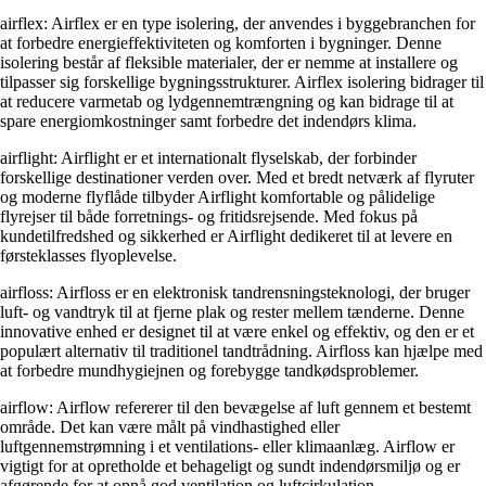
airflex: Airflex er en type isolering, der anvendes i byggebranchen for
at forbedre energieffektiviteten og komforten i bygninger. Denne
isolering består af fleksible materialer, der er nemme at installere og
tilpasser sig forskellige bygningsstrukturer. Airflex isolering bidrager til
at reducere varmetab og lydgennemtrængning og kan bidrage til at
spare energiomkostninger samt forbedre det indendørs klima.
airflight: Airflight er et internationalt flyselskab, der forbinder
forskellige destinationer verden over. Med et bredt netværk af flyruter
og moderne flyflåde tilbyder Airflight komfortable og pålidelige
flyrejser til både forretnings- og fritidsrejsende. Med fokus på
kundetilfredshed og sikkerhed er Airflight dedikeret til at levere en
førsteklasses flyoplevelse.
airfloss: Airfloss er en elektronisk tandrensningsteknologi, der bruger
luft- og vandtryk til at fjerne plak og rester mellem tænderne. Denne
innovative enhed er designet til at være enkel og effektiv, og den er et
populært alternativ til traditionel tandtrådning. Airfloss kan hjælpe med
at forbedre mundhygiejnen og forebygge tandkødsproblemer.
airflow: Airflow refererer til den bevægelse af luft gennem et bestemt
område. Det kan være målt på vindhastighed eller
luftgennemstrømning i et ventilations- eller klimaanlæg. Airflow er
vigtigt for at opretholde et behageligt og sundt indendørsmiljø og er
afgørende for at opnå god ventilation og luftcirkulation.