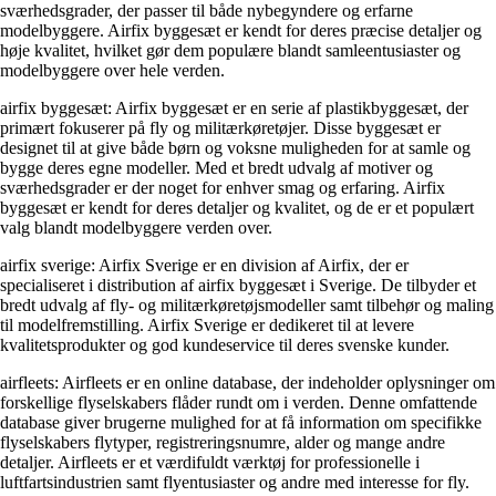
sværhedsgrader, der passer til både nybegyndere og erfarne
modelbyggere. Airfix byggesæt er kendt for deres præcise detaljer og
høje kvalitet, hvilket gør dem populære blandt samleentusiaster og
modelbyggere over hele verden.
airfix byggesæt: Airfix byggesæt er en serie af plastikbyggesæt, der
primært fokuserer på fly og militærkøretøjer. Disse byggesæt er
designet til at give både børn og voksne muligheden for at samle og
bygge deres egne modeller. Med et bredt udvalg af motiver og
sværhedsgrader er der noget for enhver smag og erfaring. Airfix
byggesæt er kendt for deres detaljer og kvalitet, og de er et populært
valg blandt modelbyggere verden over.
airfix sverige: Airfix Sverige er en division af Airfix, der er
specialiseret i distribution af airfix byggesæt i Sverige. De tilbyder et
bredt udvalg af fly- og militærkøretøjsmodeller samt tilbehør og maling
til modelfremstilling. Airfix Sverige er dedikeret til at levere
kvalitetsprodukter og god kundeservice til deres svenske kunder.
airfleets: Airfleets er en online database, der indeholder oplysninger om
forskellige flyselskabers flåder rundt om i verden. Denne omfattende
database giver brugerne mulighed for at få information om specifikke
flyselskabers flytyper, registreringsnumre, alder og mange andre
detaljer. Airfleets er et værdifuldt værktøj for professionelle i
luftfartsindustrien samt flyentusiaster og andre med interesse for fly.