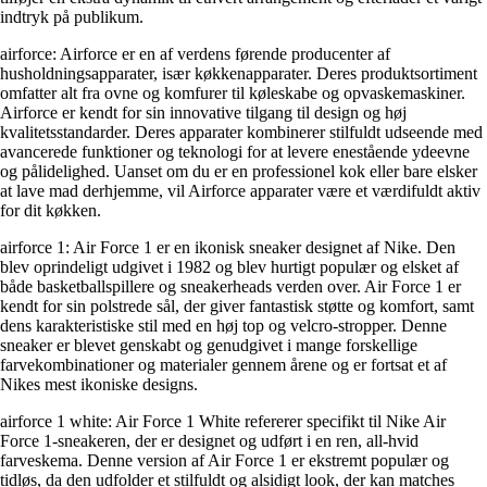
indtryk på publikum.
airforce: Airforce er en af ​​verdens førende producenter af
husholdningsapparater, især køkkenapparater. Deres produktsortiment
omfatter alt fra ovne og komfurer til køleskabe og opvaskemaskiner.
Airforce er kendt for sin innovative tilgang til design og høj
kvalitetsstandarder. Deres apparater kombinerer stilfuldt udseende med
avancerede funktioner og teknologi for at levere enestående ydeevne
og pålidelighed. Uanset om du er en professionel kok eller bare elsker
at lave mad derhjemme, vil Airforce apparater være et værdifuldt aktiv
for dit køkken.
airforce 1: Air Force 1 er en ikonisk sneaker designet af Nike. Den
blev oprindeligt udgivet i 1982 og blev hurtigt populær og elsket af
både basketballspillere og sneakerheads verden over. Air Force 1 er
kendt for sin polstrede sål, der giver fantastisk støtte og komfort, samt
dens karakteristiske stil med en høj top og velcro-stropper. Denne
sneaker er blevet genskabt og genudgivet i mange forskellige
farvekombinationer og materialer gennem årene og er fortsat et af
Nikes mest ikoniske designs.
airforce 1 white: Air Force 1 White refererer specifikt til Nike Air
Force 1-sneakeren, der er designet og udført i en ren, all-hvid
farveskema. Denne version af Air Force 1 er ekstremt populær og
tidløs, da den udfolder et stilfuldt og alsidigt look, der kan matches