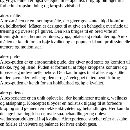
og yoga. Puden er også velegnet til terapeutisk brug og bidrager til at
forbedre kropsholdning og kropsbevidsthed.
airex måtte:
Airex-måtten er en træningsmåtte, der giver god støtte, blød komfort
og holdbarhed. Måtten er designet til at give en behagelig overflade til
træning og øvelser på gulvet. Den kan bruges til en bred vifte af
træningsformer, herunder fitness, yoga, pilates og rehabilitering. Airex-
måtten er kendt for sin høje kvalitet og er populær blandt professionelle
trænere og motionister.
airex pude:
Airex-puden er en ergonomisk pude, der giver god støtte og komfort til
nakke, ryg og lænd. Puden er formet til at følge kroppens konturer og
tilpasse sig individuelle behov. Den kan bruges til at aflaste og støtte
under søvn eller hvile, og den er også velegnet til terapeutisk brug.
Airex-puden er kendt for sin holdbarhed og høje kvalitet.
airexperience:
Airexperience er en unik oplevelse, der kombinerer træning, wellness
og afslapning. Konceptet tilbyder en holistisk tilgang til at forbedre
krop og sind gennem en række aktiviteter og behandlinger. Her kan du
deltage i træningsklasser, nyde spa-behandlinger og opleve
wellnessprodukter af høj kvalitet. Airexperience stræber efter at skabe
en følelse af velvære og balance for hver enkelt gæst.