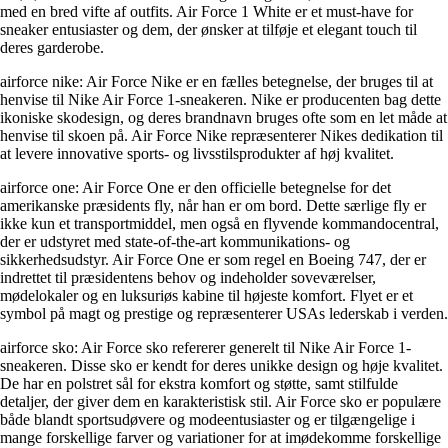
med en bred vifte af outfits. Air Force 1 White er et must-have for
sneaker entusiaster og dem, der ønsker at tilføje et elegant touch til
deres garderobe.
airforce nike: Air Force Nike er en fælles betegnelse, der bruges til at
henvise til Nike Air Force 1-sneakeren. Nike er producenten bag dette
ikoniske skodesign, og deres brandnavn bruges ofte som en let måde at
henvise til skoen på. Air Force Nike repræsenterer Nikes dedikation til
at levere innovative sports- og livsstilsprodukter af høj kvalitet.
airforce one: Air Force One er den officielle betegnelse for det
amerikanske præsidents fly, når han er om bord. Dette særlige fly er
ikke kun et transportmiddel, men også en flyvende kommandocentral,
der er udstyret med state-of-the-art kommunikations- og
sikkerhedsudstyr. Air Force One er som regel en Boeing 747, der er
indrettet til præsidentens behov og indeholder soveværelser,
mødelokaler og en luksuriøs kabine til højeste komfort. Flyet er et
symbol på magt og prestige og repræsenterer USAs lederskab i verden.
airforce sko: Air Force sko refererer generelt til Nike Air Force 1-
sneakeren. Disse sko er kendt for deres unikke design og høje kvalitet.
De har en polstret sål for ekstra komfort og støtte, samt stilfulde
detaljer, der giver dem en karakteristisk stil. Air Force sko er populære
både blandt sportsudøvere og modeentusiaster og er tilgængelige i
mange forskellige farver og variationer for at imødekomme forskellige