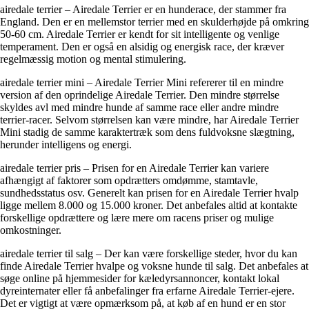
airedale terrier – Airedale Terrier er en hunderace, der stammer fra
England. Den er en mellemstor terrier med en skulderhøjde på omkring
50-60 cm. Airedale Terrier er kendt for sit intelligente og venlige
temperament. Den er også en alsidig og energisk race, der kræver
regelmæssig motion og mental stimulering.
airedale terrier mini – Airedale Terrier Mini refererer til en mindre
version af den oprindelige Airedale Terrier. Den mindre størrelse
skyldes avl med mindre hunde af samme race eller andre mindre
terrier-racer. Selvom størrelsen kan være mindre, har Airedale Terrier
Mini stadig de samme karaktertræk som dens fuldvoksne slægtning,
herunder intelligens og energi.
airedale terrier pris – Prisen for en Airedale Terrier kan variere
afhængigt af faktorer som opdrætters omdømme, stamtavle,
sundhedsstatus osv. Generelt kan prisen for en Airedale Terrier hvalp
ligge mellem 8.000 og 15.000 kroner. Det anbefales altid at kontakte
forskellige opdrættere og lære mere om racens priser og mulige
omkostninger.
airedale terrier til salg – Der kan være forskellige steder, hvor du kan
finde Airedale Terrier hvalpe og voksne hunde til salg. Det anbefales at
søge online på hjemmesider for kæledyrsannoncer, kontakt lokal
dyreinternater eller få anbefalinger fra erfarne Airedale Terrier-ejere.
Det er vigtigt at være opmærksom på, at køb af en hund er en stor