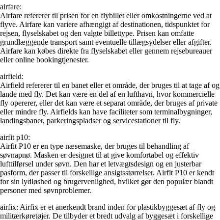
airfare:
Airfare refererer til prisen for en flybillet eller omkostningerne ved at
flyve. Airfare kan variere afhængigt af destinationen, tidspunktet for
rejsen, flyselskabet og den valgte billettype. Prisen kan omfatte
grundlæggende transport samt eventuelle tillægsydelser eller afgifter.
Airfare kan købes direkte fra flyselskabet eller gennem rejsebureauer
eller online bookingtjenester.
airfield:
Airfield refererer til en banet eller et område, der bruges til at tage af og
lande med fly. Det kan være en del af en lufthavn, hvor kommercielle
fly opererer, eller det kan være et separat område, der bruges af private
eller mindre fly. Airfields kan have faciliteter som terminalbygninger,
landingsbaner, parkeringspladser og servicestationer til fly.
airfit p10:
Airfit P10 er en type næsemaske, der bruges til behandling af
søvnapnø. Masken er designet til at give komfortabel og effektiv
lufttilførsel under søvn. Den har et letvægtsdesign og en justerbar
pasform, der passer til forskellige ansigtsstørrelser. Airfit P10 er kendt
for sin lydløshed og brugervenlighed, hvilket gør den populær blandt
personer med søvnproblemer.
airfix: Airfix er et anerkendt brand inden for plastikbyggesæt af fly og
militærkøretøjer. De tilbyder et bredt udvalg af byggesæt i forskellige