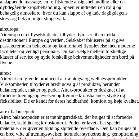
afslappende massage, en forfriskende ansigtsbehandling eller en
dybdegående kropsbehandling. Spaen er indrettet i en rolig og
behagelig atmosfære, hvor du kan slappe af og lade dagligdagens
stress og bekymringer slippe væk.
aireuropa:
Aireuropa er et flyselskab, der tilbyder flyrejser til en række
destinationer i Europa og verden. Selskabet fokuserer på at give
passagererne en behagelig og komfortabel flyoplevelse med moderne
faciliteter og venligt personale. Du kan vælge mellem forskellige
klasser af service og nyde forskellige bekvemmeligheder om bord på
flyene.
airex:
Airex er en førende producent af trænings- og wellnessprodukter.
Virksomheden tilbyder et bredt udvalg af produkter, herunder
balancepuder, måtter og puder. Airex-produkter er designet til at
forbedre træningsoplevelsen og fremme kropsbalance, styrke og
fleksibilitet. De er kendt for deres holdbarhed, komfort og høje kvalitet.
airex balancepude:
Airex balancepuden er et træningsredskab, der bruges til at forbedre
balance, stabilitet og kropskontrol. Puden er lavet af et specielt
materiale, der giver en blød og støttende overflade. Den kan bruges til
en bred vifte af træningsøvelser, herunder styrketræning, genoptræning