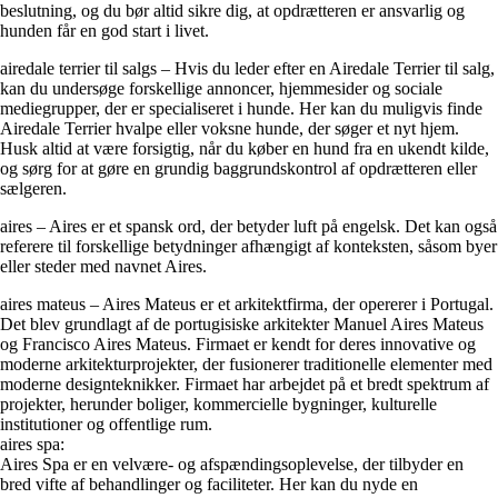
beslutning, og du bør altid sikre dig, at opdrætteren er ansvarlig og
hunden får en god start i livet.
airedale terrier til salgs – Hvis du leder efter en Airedale Terrier til salg,
kan du undersøge forskellige annoncer, hjemmesider og sociale
mediegrupper, der er specialiseret i hunde. Her kan du muligvis finde
Airedale Terrier hvalpe eller voksne hunde, der søger et nyt hjem.
Husk altid at være forsigtig, når du køber en hund fra en ukendt kilde,
og sørg for at gøre en grundig baggrundskontrol af opdrætteren eller
sælgeren.
aires – Aires er et spansk ord, der betyder luft på engelsk. Det kan også
referere til forskellige betydninger afhængigt af konteksten, såsom byer
eller steder med navnet Aires.
aires mateus – Aires Mateus er et arkitektfirma, der opererer i Portugal.
Det blev grundlagt af de portugisiske arkitekter Manuel Aires Mateus
og Francisco Aires Mateus. Firmaet er kendt for deres innovative og
moderne arkitekturprojekter, der fusionerer traditionelle elementer med
moderne designteknikker. Firmaet har arbejdet på et bredt spektrum af
projekter, herunder boliger, kommercielle bygninger, kulturelle
institutioner og offentlige rum.
aires spa:
Aires Spa er en velvære- og afspændingsoplevelse, der tilbyder en
bred vifte af behandlinger og faciliteter. Her kan du nyde en