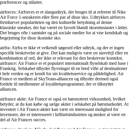
præferencer og stilarter.
airforces: Airforces er et slangudtryk, der bruges til at referere til Nike
Air Force 1-sneakeren eller flere par af disse sko. Udtrykket airforces
fremhæver populariteten og den kulturelle betydning af denne
klassiske sneaker, der har været en favorit blandt skoentusiaster i årtier.
Det bruges ofte i samtaler og på sociale medier for at vise kendskab og
begejstring for disse ikoniske sko.
airfra: Airfra er ikke et velkendt søgeord eller udtryk, og der er ingen
specifik beskrivelse at give. Det kan muligvis være en stavefejl eller en
kombination af ord, der ikke er relevant for den beskrevne kontekst.
airfrance: Air France er et populært internationalt flyselskab med base i
Frankrig. Selskabet tilbyder flyvninger til en bred vifte af destinationer
i hele verden og er kendt for sin kvalitetsservice og pålidelighed. Air
France er medlem af SkyTeam-alliancen og tilbyder dermed også
fordele til medlemmer af loyalitetsprogrammer, der er tilknyttet
alliancen.
airfrance aktie: Air France er også en børsnoteret virksomhed, hvilket
betyder, at du kan købe og sælge aktier i selskabet på børsmarkedet. At
investere i Air France-aktier kan være en interessant mulighed for
investorer, der er interesseret i luftfartsindustrien og ønsker at være en
del af Air Frances succes.