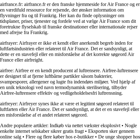
airfrance.fr: airfrance.fr er den franske hjemmeside for Air France og er
en værdifuld ressource for rejsende, der ønsker information om
flyvninger fra og til Frankrig. Her kan du finde oplysninger om
tidsplaner, priser, tjenester og fordele ved at vælge Air France som dit
foretrukne flyselskab til franske destinationer eller internationale rejser
med afrejse fra Frankrig.
airfrayer: Airfrayer er ikke et kendt eller anerkendt begreb inden for
luftfartsindustrien eller relateret til Air France. Det er sandsynligt, at
dette er en stavefejl eller en misforståelse af det korrekte søgeord Air
France eller airfreight.
airfree: Airfree er en kendt producent af luftrensere. Airfree-luftrensere
er designet til at fjerne luftbårne partikler såsom bakterier,
svampesporer, allergener og lugte fra indendørs miljøer. Ved hjælp af
en unik teknologi ved navn termodynamisk sterilisering, tilbyder
Airfree-luftrensere effektiv og vedligeholdelsesfri luftrensning.
airfreyer: Airfreyer synes ikke at være et legitimt søgeord relateret til
luftfarten eller Air France. Det er sandsynligt, at det er en stavefejl eller
en misforståelse af et andet relateret søgeord.
Andre populære artikler:
Indkøb via nettet vækster eksplosivt
•
Nogle
enkelte internet selskaber sikrer gratis fragt
•
Eksporten sker gennem
online salg
•
Flere og flere køber hos e-butikker
•
De unge shopper hos