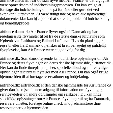
airfrance check in: Når du skal flyve med Air France, er det vigtigt at
være opmærksom på indcheckningsprocessen. Du kan vælge at
foretage din indcheckning online på forhånd eller gøre det ved
skranken i lufthavnen. At være tidligt ude og have alle nødvendige
dokumenter klar kan hjælpe med at sikre en problemfri indcheckning
og boardingproces.
airfrance danmark: Air France flyver også til Danmark og har
regelmæssige flyvninger til og fra de største danske lufthavne som
Københavns Lufthavn og Billund Lufthavn. Hvis du planlægger at
rejse til eller fra Danmark og ønsker at få en behagelig og pålidelig
flyoplevelse, kan Air France være et godt valg for dig.
airfrance dk: Som dansk rejsende kan du få flere oplysninger om Air
France og deres flyvninger via deres danske hjemmeside, airfrance.dk.
Her kan du finde timeplaner, priser, specielle tilbud og andre nyttige
oplysninger relateret til flyrejser med Air France. Du kan også bruge
hjemmesiden til at foretage reservationer og indtjekning.
airfrance.dk: airfrance.dk er den danske hjemmeside for Air France og
giver danske rejsende nem adgang til information om flyvninger,
serviceydelser og andre oplysninger om selskabet. Du kan finde
specifikke oplysninger om Air Frances flyvninger til og fra Danmark,
reservere billetter, foretage online check-in og administrere dine
reservationer via hjemmesiden.