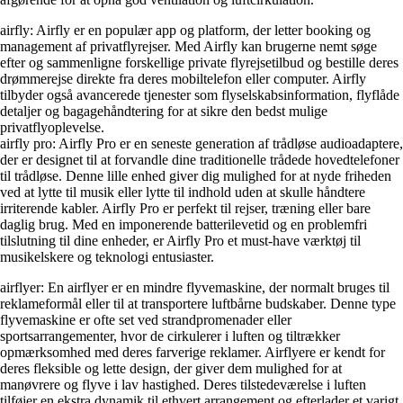
airfly: Airfly er en populær app og platform, der letter booking og
management af privatflyrejser. Med Airfly kan brugerne nemt søge
efter og sammenligne forskellige private flyrejsetilbud og bestille deres
drømmerejse direkte fra deres mobiltelefon eller computer. Airfly
tilbyder også avancerede tjenester som flyselskabsinformation, flyflåde
detaljer og bagagehåndtering for at sikre den bedst mulige
privatflyoplevelse.
airfly pro: Airfly Pro er en seneste generation af trådløse audioadaptere,
der er designet til at forvandle dine traditionelle trådede hovedtelefoner
til trådløse. Denne lille enhed giver dig mulighed for at nyde friheden
ved at lytte til musik eller lytte til indhold uden at skulle håndtere
irriterende kabler. Airfly Pro er perfekt til rejser, træning eller bare
daglig brug. Med en imponerende batterilevetid og en problemfri
tilslutning til dine enheder, er Airfly Pro et must-have værktøj til
musikelskere og teknologi entusiaster.
airflyer: En airflyer er en mindre flyvemaskine, der normalt bruges til
reklameformål eller til at transportere luftbårne budskaber. Denne type
flyvemaskine er ofte set ved strandpromenader eller
sportsarrangementer, hvor de cirkulerer i luften og tiltrækker
opmærksomhed med deres farverige reklamer. Airflyere er kendt for
deres fleksible og lette design, der giver dem mulighed for at
manøvrere og flyve i lav hastighed. Deres tilstedeværelse i luften
tilføjer en ekstra dynamik til ethvert arrangement og efterlader et varigt