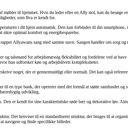
møbler til hjemmet. Hvis du leder efter en Ally stol, kan du besøge en I
ligheder, som Ilva er kendt for.
temperaturen i dit hjem automatisk. Den kan forbindes til din smartphone
at sikre optimal komfort og energibesparelse.
e rapper Allyawans sang med samme navn. Sangen handler om sorg og ta
 og talsmand for arbejdsmæssig fleksibilitet og fordelene ved at have 
hvor hun udforsker køn og arbejdslivets kompleksiteter.
skrive noget, der er gennemsnitligt eller normalt. Det kan også referere t
r til en type bank, der opererer med det formål at støtte samfundet og
 bæredygtig udvikling.
. Den er kendt for sine karakteristiske røde bær og dekorative løv. A
ruktur. Det henviser til en standardiseret struktur, der bruges til at organ
 at navigere og finde specifikke billeder.