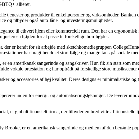
LGBTQ+-allieret.
elle tjenester og produkter til enkeltpersoner og virksomheder. Banken e
ce og tilbyder også auto-låne- og investeringsmuligheder.
er elegance til ethvert hjem eller kommercielt rum. Den har en ergonomis
 justeres i højden for at passe til forskellige bordhøjder.
r, der er kendt for sit arbejde med sketchkomediegruppen CollegeHumor
æstationer har bragt hende et stort følge og mange fans på sociale med
er en amerikansk sangerinde og sangskriver. Hun fik sin start som m
fulde vokale præstation og har optrådt på forskellige store musikscener
i tasker og accessories af høj kvalitet. Deres designs er minimalistiske og
pererer inden for energi- og automatiseringsløsninger. De leverer innovat
, et globalt finansielt firma, der tilbyder en bred vifte af finansielle t
Ally Brooke, er en amerikansk sangerinde og medlem af den berømte po