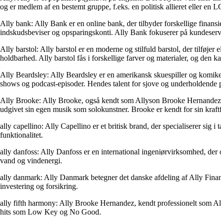
og er medlem af en bestemt gruppe, f.eks. en politisk allieret eller en 
Ally bank: Ally Bank er en online bank, der tilbyder forskellige finansi
indskudsbeviser og opsparingskonti. Ally Bank fokuserer på kundeservi
Ally barstol: Ally barstol er en moderne og stilfuld barstol, der tilføj
holdbarhed. Ally barstol fås i forskellige farver og materialer, og den kan
Ally Beardsley: Ally Beardsley er en amerikansk skuespiller og komike
shows og podcast-episoder. Hendes talent for sjove og underholdende pr
Ally Brooke: Ally Brooke, også kendt som Allyson Brooke Hernandez, 
udgivet sin egen musik som solokunstner. Brooke er kendt for sin kraft
ally capellino: Ally Capellino er et britisk brand, der specialiserer sig 
funktionalitet.
ally danfoss: Ally Danfoss er en international ingeniørvirksomhed, der o
vand og vindenergi.
ally danmark: Ally Danmark betegner det danske afdeling af Ally Financial
investering og forsikring.
ally fifth harmony: Ally Brooke Hernandez, kendt professionelt som 
hits som Low Key og No Good.