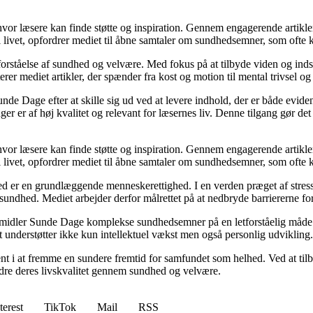
 hvor læsere kan finde støtte og inspiration. Gennem engagerende artikle
 livet, opfordrer mediet til åbne samtaler om sundhedsemner, som ofte 
orståelse af sundhed og velvære. Med fokus på at tilbyde viden og indsig
r mediet artikler, der spænder fra kost og motion til mental trivsel og 
unde Dage efter at skille sig ud ved at levere indhold, der er både evide
r er af høj kvalitet og relevant for læsernes liv. Denne tilgang gør det
 hvor læsere kan finde støtte og inspiration. Gennem engagerende artikle
 livet, opfordrer mediet til åbne samtaler om sundhedsemner, som ofte 
d er en grundlæggende menneskerettighed. I en verden præget af stress
es sundhed. Mediet arbejder derfor målrettet på at nedbryde barriererne f
rmidler Sunde Dage komplekse sundhedsemner på en letforståelig måde. D
t understøtter ikke kun intellektuel vækst men også personlig udvikling.
nt i at fremme en sundere fremtid for samfundet som helhed. Ved at tilb
bedre deres livskvalitet gennem sundhed og velvære.
terest
TikTok
Mail
RSS