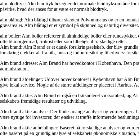
alm blodtryk: Alm blodtryk betegner det normale blodtryksområde for 
påvirke, hvad der anses for at være et normalt blodtryk.
alm blåfugl: Alm blåfugl tilhører slægten Polyommatus og er en populæ
græsarealer. Alm blåfugl er et symbol på skønhed og naturlig diversitet.
alm boller: Alm boller refererer til almindelige boller eller rundstykk
ofte til morgenmad, frokost eller som tilbehør til forskellige retter.
Alm brand: Alm Brand er et dansk forsikringsselskab, der blev grundlagt
forsikring dækker alt fra bil-, hus- og indboforsikring til erhvervsfors
Alm brand adresse: Alm Brand har hovedkontor i København. Den præci
administration.
Alm brand afdelinger: Udover hovedkontoret i København har Alm Brand
give lokal service. Nogle af de større afdelinger er placeret i Aarhus, 
Alm brand aktie: Alm Brand er også en børsnoteret virksomhed, og A
selskabets fremtidige resultater og udvikling.
Alm brand aktie analyse: Der findes mange analyser og vurderinger af Alm
være nyttige for investorer, der ønsker at træffe informerede beslutnin
Alm brand aktie anbefalinger: Baseret på forskellige analyser og vurder
ofte baseret på en grundig analyse af selskabets økonomiske situation, 