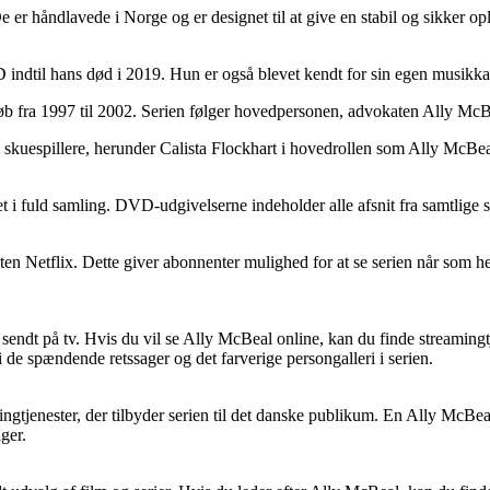
e er håndlavede i Norge og er designet til at give en stabil og sikker o
LD indtil hans død i 2019. Hun er også blevet kendt for sin egen musikk
b fra 1997 til 2002. Serien følger hovedpersonen, advokaten Ally McBea
lde skuespillere, herunder Calista Flockhart i hovedrollen som Ally 
t i fuld samling. DVD-udgivelserne indeholder alle afsnit fra samtlige 
en Netflix. Dette giver abonnenter mulighed for at se serien når som hel
endt på tv. Hvis du vil se Ally McBeal online, kan du finde streamingtj
de spændende retssager og det farverige persongalleri i serien.
ngtjenester, der tilbyder serien til det danske publikum. En Ally McBe
ger.