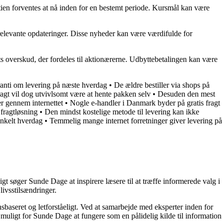
ien forventes at nå inden for en bestemt periode. Kursmål kan være
 relevante opdateringer. Disse nyheder kan være værdifulde for
s overskud, der fordeles til aktionærerne. Udbyttebetalingen kan være
aranti om levering på næste hverdag
•
De ældre bestiller via shops på
fragt vil dog utvivlsomt være at hente pakken selv
•
Desuden den mest
r gennem internettet
•
Nogle e-handler i Danmark byder på gratis fragt
 fragtløsning
•
Den mindst kostelige metode til levering kan ikke
enkelt hverdag
•
Temmelig mange internet forretninger giver levering på
t søger Sunde Dage at inspirere læsere til at træffe informerede valg i
livsstilsændringer.
nsbaseret og letforståeligt. Ved at samarbejde med eksperter inden for
 muligt for Sunde Dage at fungere som en pålidelig kilde til information