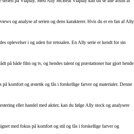
de serien på Viaplay. Med Ally McBeal Viaplay kan du se alle afsnit af
rviews og analyse af serien og dens karakterer. Hvis du er en fan af Ally
s oplevelser i og uden for retssalen. En Ally serie er kendt for sin
dt på både film og tv, og hendes talent og præstationer har gjort hende
s på komfort og æstetik og fås i forskellige farver og materialer. Denne
nvestering eller handel med aktier, kan du følge Ally stock og analysere
ignet med fokus på komfort og stil og fås i forskellige farver og