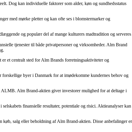
lt. Dog kan individuelle faktorer som alder, køn og sundhedsstatus
inger med mørke pletter og kan ofte ses i blomstermarker og
grundlæggende og populær del af mange kulturers madtradition og serveres
ansielle tjenester til både privatpersoner og virksomheder. Alm Brand
ng.
et centralt sted for Alm Brands forretningsaktiviteter og
ver forskellige byer i Danmark for at imødekomme kundernes behov og
ALMB. Alm Brand-aktien giver investorer mulighed for at deltage i
lskabets finansielle resultater, potentiale og risici. Aktieanalyser kan
m køb, salg eller beholdning af Alm Brand-aktien. Disse anbefalinger er