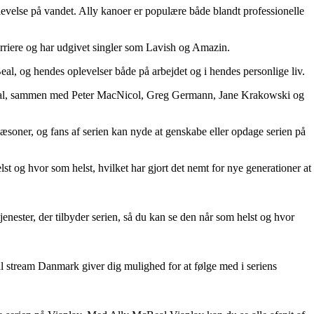
plevelse på vandet. Ally kanoer er populære både blandt professionelle
arriere og har udgivet singler som Lavish og Amazin.
l, og hendes oplevelser både på arbejdet og i hendes personlige liv.
McBeal, sammen med Peter MacNicol, Greg Germann, Jane Krakowski og
sæsoner, og fans af serien kan nyde at genskabe eller opdage serien på
st og hvor som helst, hvilket har gjort det nemt for nye generationer at
enester, der tilbyder serien, så du kan se den når som helst og hvor
al stream Danmark giver dig mulighed for at følge med i seriens