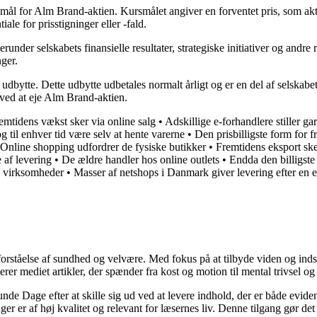
mål for Alm Brand-aktien. Kursmålet angiver en forventet pris, som akt
iale for prisstigninger eller -fald.
nder selskabets finansielle resultater, strategiske initiativer og andre
nger.
ytte. Dette udbytte udbetales normalt årligt og er en del af selskabet
 ved at eje Alm Brand-aktien.
emtidens vækst sker via online salg
•
Adskillige e-forhandlere stiller g
og til enhver tid være selv at hente varerne
•
Den prisbilligste form for 
Online shopping udfordrer de fysiske butikker
•
Fremtidens eksport ske
 af levering
•
De ældre handler hos online outlets
•
Endda den billigste
ne virksomheder
•
Masser af netshops i Danmark giver levering efter en 
orståelse af sundhed og velvære. Med fokus på at tilbyde viden og indsig
r mediet artikler, der spænder fra kost og motion til mental trivsel og 
unde Dage efter at skille sig ud ved at levere indhold, der er både evide
r er af høj kvalitet og relevant for læsernes liv. Denne tilgang gør det