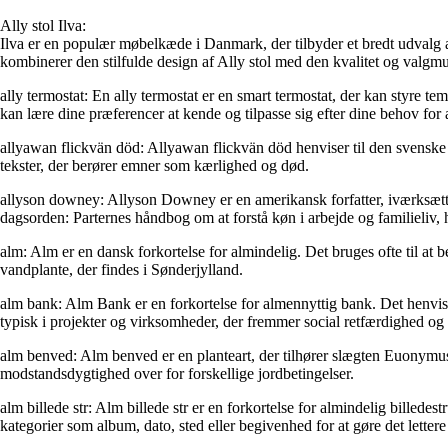
Ally stol Ilva:
Ilva er en populær møbelkæde i Danmark, der tilbyder et bredt udvalg af 
kombinerer den stilfulde design af Ally stol med den kvalitet og valgmu
ally termostat: En ally termostat er en smart termostat, der kan styre 
kan lære dine præferencer at kende og tilpasse sig efter dine behov for 
allyawan flickvän död: Allyawan flickvän död henviser til den svensk
tekster, der berører emner som kærlighed og død.
allyson downey: Allyson Downey er en amerikansk forfatter, iværksætter
dagsorden: Parternes håndbog om at forstå køn i arbejde og familieliv, 
alm: Alm er en dansk forkortelse for almindelig. Det bruges ofte til at be
vandplante, der findes i Sønderjylland.
alm bank: Alm Bank er en forkortelse for almennyttig bank. Det henvise
typisk i projekter og virksomheder, der fremmer social retfærdighed og
alm benved: Alm benved er en planteart, der tilhører slægten Euonymus
modstandsdygtighed over for forskellige jordbetingelser.
alm billede str: Alm billede str er en forkortelse for almindelig billedest
kategorier som album, dato, sted eller begivenhed for at gøre det lettere