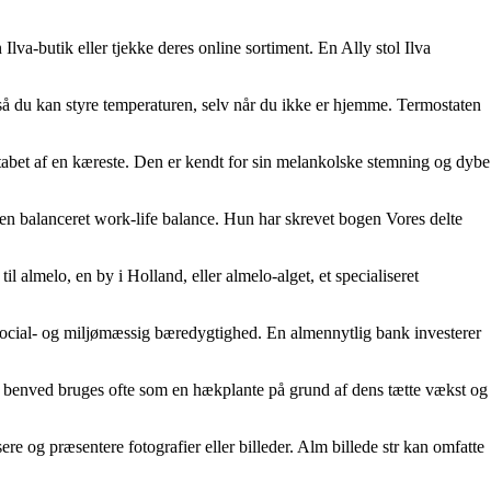
lva-butik eller tjekke deres online sortiment. En Ally stol Ilva
, så du kan styre temperaturen, selv når du ikke er hjemme. Termostaten
bet af en kæreste. Den er kendt for sin melankolske stemning og dybe
en balanceret work-life balance. Hun har skrevet bogen Vores delte
il almelo, en by i Holland, eller almelo-alget, et specialiseret
 social- og miljømæssig bæredygtighed. En almennytlig bank investerer
lm benved bruges ofte som en hækplante på grund af dens tætte vækst og
isere og præsentere fotografier eller billeder. Alm billede str kan omfatte