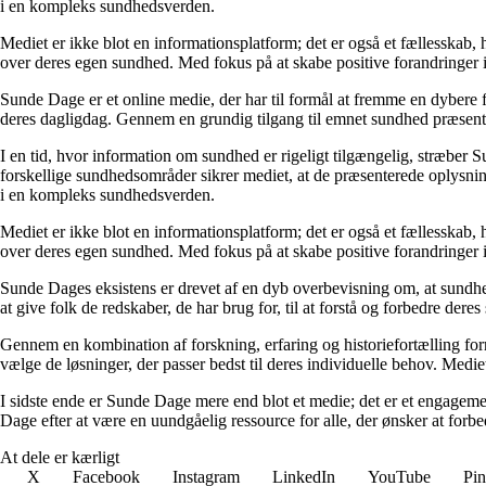
i en kompleks sundhedsverden.
Mediet er ikke blot en informationsplatform; det er også et fællesskab,
over deres egen sundhed. Med fokus på at skabe positive forandringer i
Sunde Dage er et online medie, der har til formål at fremme en dybere f
deres dagligdag. Gennem en grundig tilgang til emnet sundhed præsentere
I en tid, hvor information om sundhed er rigeligt tilgængelig, stræber S
forskellige sundhedsområder sikrer mediet, at de præsenterede oplysninge
i en kompleks sundhedsverden.
Mediet er ikke blot en informationsplatform; det er også et fællesskab,
over deres egen sundhed. Med fokus på at skabe positive forandringer i
Sunde Dages eksistens er drevet af en dyb overbevisning om, at sundhe
at give folk de redskaber, de har brug for, til at forstå og forbedre der
Gennem en kombination af forskning, erfaring og historiefortælling fo
vælge de løsninger, der passer bedst til deres individuelle behov. Medie
I sidste ende er Sunde Dage mere end blot et medie; det er et engageme
Dage efter at være en uundgåelig ressource for alle, der ønsker at for
At dele er kærligt
X
Facebook
Instagram
LinkedIn
YouTube
Pin