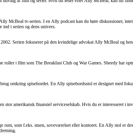
t udvalg af film og serier. Hvis du leder efter Ally McBeal, kan du fin
 Ally McBeal tv-serien. I en Ally podcast kan du høre diskussioner, inte
ind i serien og dens univers.
til 2002. Serien fokuserer på den kvindelige advokat Ally McBeal og hende
ine roller i film som The Breakfast Club og War Games. Sheedy har optrå
il brug omkring spisebordet. En Ally spisebordsstol er designet med foku
r en stor amerikansk finansiel serviceselskab. Hvis du er interesseret i i
e rum, som f.eks. stuen, soveværelset eller kontoret. En Ally stol er des
ndretning.