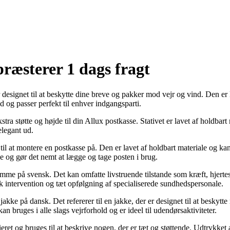
præsterer 1 dags fragt
r designet til at beskytte dine breve og pakker mod vejr og vind. Den e
d og passer perfekt til enhver indgangsparti.
kstra støtte og højde til din Allux postkasse. Stativet er lavet af holdbart
elegant ud.
til at montere en postkasse på. Den er lavet af holdbart materiale og kan 
sse og gør det nemt at lægge og tage posten i brug.
gdomme på svensk. Det kan omfatte livstruende tilstande som kræft, hje
k intervention og tæt opfølgning af specialiserede sundhedspersonale.
jakke på dansk. Det refererer til en jakke, der er designet til at beskyt
n bruges i alle slags vejrforhold og er ideel til udendørsaktiviteter.
ret og bruges til at beskrive nogen, der er tæt og støttende. Udtrykket al