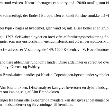
en sund voksen. Normalt betragtes et blodtryk på 120/80 mmHg som idee
r sommerfugl, der findes i Europa. Den er kendt for sine smukke blå v
er, der typisk bages af hvedemel, gær, vand og salt. Disse boller er en 
 i 1792. Selskabet tilbyder en bred vifte af forsikringsprodukter og fin
ikringer som ansvarsforsikring, ejendomsforsikring og erhvervsbilforsikri
se adresse er Vesterbrogade 149, 1620 København V. Hovedkontoret er 
 flere afdelinger rundt om i landet. Disse afdelinger er spredt ud o
Aalborg, Odense og Esbjerg.
lm Brand-aktien handles på Nasdaq Copenhagen-børsen under symbolet 
 Brand-aktien. Disse analyser kan give investorer en dybere indsigt i se
ger om køb og salg af Alm Brand-aktien.
inger fra finansielle eksperter og mæglere kan der gives anbefalinger o
markedstendenser og forventninger til fremtiden.