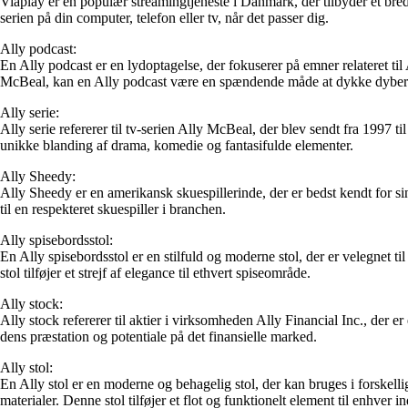
Viaplay er en populær streamingtjeneste i Danmark, der tilbyder et bred
serien på din computer, telefon eller tv, når det passer dig.
Ally podcast:
En Ally podcast er en lydoptagelse, der fokuserer på emner relateret til
McBeal, kan en Ally podcast være en spændende måde at dykke dybere 
Ally serie:
Ally serie refererer til tv-serien Ally McBeal, der blev sendt fra 1997 
unikke blanding af drama, komedie og fantasifulde elementer.
Ally Sheedy:
Ally Sheedy er en amerikansk skuespillerinde, der er bedst kendt for s
til en respekteret skuespiller i branchen.
Ally spisebordsstol:
En Ally spisebordsstol er en stilfuld og moderne stol, der er velegnet t
stol tilføjer et strejf af elegance til ethvert spiseområde.
Ally stock:
Ally stock refererer til aktier i virksomheden Ally Financial Inc., der e
dens præstation og potentiale på det finansielle marked.
Ally stol:
En Ally stol er en moderne og behagelig stol, der kan bruges i forskellig
materialer. Denne stol tilføjer et flot og funktionelt element til enhver i