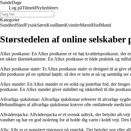
Sunde
Dage
Log på
Tilmeld
Nyhedsbrev
Kategorier
Sundhed
Sind
Fysisk
Søvn
Kost
Børn
Kvinder
Mænd
Hud
Mund
Størstedelen af online selskaber 
Allux postkasse: En Allux postkasse er en høj kvalitetspostkasse, der e
en sikker låsemekanisme. En Allux postkasse er både praktisk og stilful
Allux postkasse stativ: Et Allux postkasse stativ er designet til at give e
din postkasse på en optimal højde, så den er nem at nå og samtidig ser 
Allux stander: En Allux stander er en solid og justerbar fod, der bruges 
postkasse. En Allux stander giver stabilitet og sikkerhed til din postka
Allvarliga sjukdomar: Allvarliga sjukdomar refererer til alvorlige sy
Behandlingen af ​​allvarliga sjukdomar kræver ofte omfattende medicins
Allvädersjacka: Allvädersjacka er et svensk udtryk, der betyder all-vejr 
vandtæt og har en god isolering for at holde dig varm i koldt vejr. Den ka
Ally: Ally er et populært pigenavn på engelsk. Det betyder ven eller allie