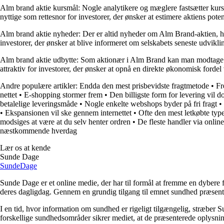
Alm brand aktie kursmål: Nogle analytikere og mæglere fastsætter kurs
nyttige som rettesnor for investorer, der ønsker at estimere aktiens potent
Alm brand aktie nyheder: Der er altid nyheder om Alm Brand-aktien, heru
investorer, der ønsker at blive informeret om selskabets seneste udvikli
Alm brand aktie udbytte: Som aktionær i Alm Brand kan man modtage udb
attraktiv for investorer, der ønsker at opnå en direkte økonomisk fordel
Andre populære artikler:
Endda den mest prisbevidste fragtmetode
•
Fr
nettet
•
E-shopping stormer frem
•
Den billigste form for levering vil d
betalelige leveringsmåde
•
Nogle enkelte webshops byder på fri fragt
•
•
Ekspansionen vil ske gennem internettet
•
Ofte den mest letkøbte type
modsiges at være at du selv henter ordren
•
De fleste handler via onli
næstkommende hverdag
Lær os at kende
Sunde Dage
Sunde
Dage
Sunde Dage er et online medie, der har til formål at fremme en dybere f
deres dagligdag. Gennem en grundig tilgang til emnet sundhed præsentere
I en tid, hvor information om sundhed er rigeligt tilgængelig, stræber S
forskellige sundhedsområder sikrer mediet, at de præsenterede oplysninge