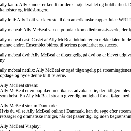
ally kano: Ally kanoer er kendt for deres høje kvalitet og holdbarhed. D
kanoister og fritidsbrugere.
ally lotti: Ally Lotti var kæreste til den amerikanske rapper Juice WR
ally mcbeal: Ally McBeal var en populær komediedrama-tv-serie, der lø
ally mcbeal cast: Castet af Ally McBeal inkluderer en række talentfu
mange andre. Ensemblet bidrog til seriens popularitet og succes.
ally mcbeal dvd: Ally McBeal er tilgængelig på dvd og er blevet udgive
ny.
ally mcbeal netflix: Ally McBeal er også tilgængelig på streamingtjenest
opdage og nyde denne kult-tv-serie.
Ally McBeal stream:
Ally McBeal er en populær amerikansk advokatserie, der tidligere blev s
som helst. En Ally McBeal stream giver dig mulighed for at følge med i 
Ally McBeal stream Danmark:
Hvis du vil se Ally McBeal online i Danmark, kan du søge efter streami
retssager og dramatiske intriger, når det passer dig, og uden begrænsnin
Ally McBeal Viaplay: