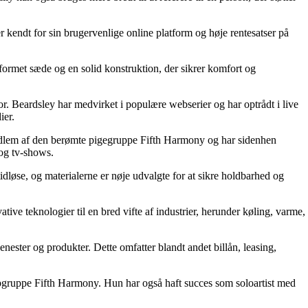
r kendt for sin brugervenlige online platform og høje rentesatser på
k formet sæde og en solid konstruktion, der sikrer komfort og
. Beardsley har medvirket i populære webserier og har optrådt i live
ier.
edlem af den berømte pigegruppe Fifth Harmony og har sidenhen
 og tv-shows.
 tidløse, og materialerne er nøje udvalgte for at sikre holdbarhed og
ive teknologier til en bred vifte af industrier, herunder køling, varme,
jenester og produkter. Dette omfatter blandt andet billån, leasing,
pgruppe Fifth Harmony. Hun har også haft succes som soloartist med