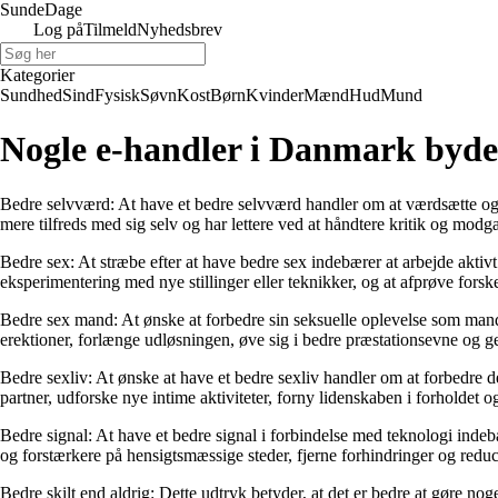
Sunde
Dage
Log på
Tilmeld
Nyhedsbrev
Kategorier
Sundhed
Sind
Fysisk
Søvn
Kost
Børn
Kvinder
Mænd
Hud
Mund
Nogle e-handler i Danmark byder
Bedre selvværd: At have et bedre selvværd handler om at værdsætte og a
mere tilfreds med sig selv og har lettere ved at håndtere kritik og modg
Bedre sex: At stræbe efter at have bedre sex indebærer at arbejde aktivt
eksperimentering med nye stillinger eller teknikker, og at afprøve forsk
Bedre sex mand: At ønske at forbedre sin seksuelle oplevelse som mand i
erektioner, forlænge udløsningen, øve sig i bedre præstationsevne og g
Bedre sexliv: At ønske at have et bedre sexliv handler om at forbedre 
partner, udforske nye intime aktiviteter, forny lidenskaben i forholdet
Bedre signal: At have et bedre signal i forbindelse med teknologi indebæ
og forstærkere på hensigtsmæssige steder, fjerne forhindringer og reduce
Bedre skilt end aldrig: Dette udtryk betyder, at det er bedre at gøre no