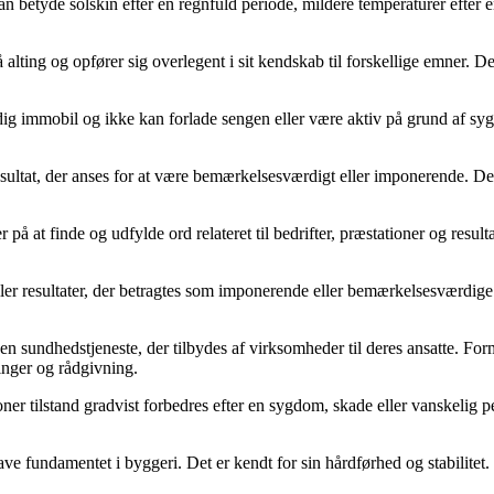
kan betyde solskin efter en regnfuld periode, mildere temperaturer efter 
 alting og opfører sig overlegent i sit kendskab til forskellige emner.
dig immobil og ikke kan forlade sengen eller være aktiv på grund af sy
et resultat, der anses for at være bemærkelsesværdigt eller imponerende. D
 på at finde og udfylde ord relateret til bedrifter, præstationer og resu
er eller resultater, der betragtes som imponerende eller bemærkelsesværdig
 en sundhedstjeneste, der tilbydes af virksomheder til deres ansatte. F
inger og rådgivning.
tioner tilstand gradvist forbedres efter en sygdom, skade eller vanskelig
ave fundamentet i byggeri. Det er kendt for sin hårdførhed og stabilitet.