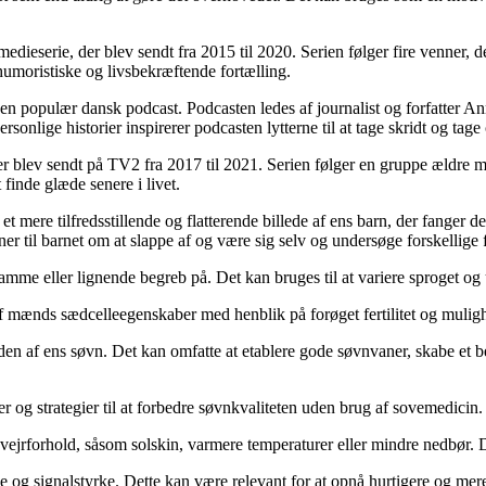
medieserie, der blev sendt fra 2015 til 2020. Serien følger fire venner
 humoristiske og livsbekræftende fortælling.
 en populær dansk podcast. Podcasten ledes af journalist og forfatter An
nlige historier inspirerer podcasten lytterne til at tage skridt og tage 
, der blev sendt på TV2 fra 2017 til 2021. Serien følger en gruppe ældre
inde glæde senere i livet.
t mere tilfredsstillende og flatterende billede af ens barn, der fanger d
r til barnet om at slappe af og være sig selv og undersøge forskellige fot
e eller lignende begreb på. Det kan bruges til at variere sproget og 
af mænds sædcelleegenskaber med henblik på forøget fertilitet og muligh
n af ens søvn. Det kan omfatte at etablere gode søvnvaner, skabe et beh
 strategier til at forbedre søvnkvaliteten uden brug af sovemedicin. Det
 vejrforhold, såsom solskin, varmere temperaturer eller mindre nedbør. De
se og signalstyrke. Dette kan være relevant for at opnå hurtigere og mere