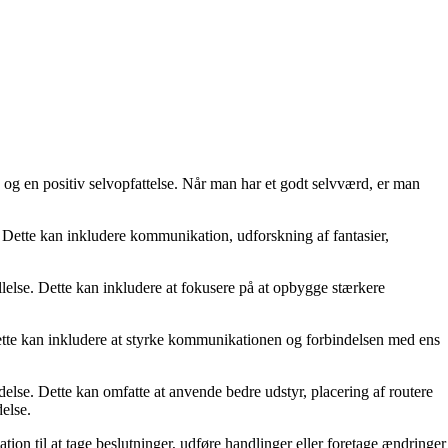
 og en positiv selvopfattelse. Når man har et godt selvværd, er man
r. Dette kan inkludere kommunikation, udforskning af fantasier,
llelse. Dette kan inkludere at fokusere på at opbygge stærkere
 Dette kan inkludere at styrke kommunikationen og forbindelsen med ens
ndelse. Dette kan omfatte at anvende bedre udstyr, placering af routere
delse.
tion til at tage beslutninger, udføre handlinger eller foretage ændringer