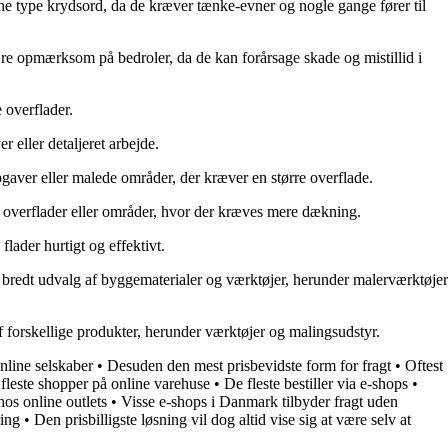
nne type krydsord, da de kræver tænke-evner og nogle gange fører til
 være opmærksom på bedroler, da de kan forårsage skade og mistillid i
e overflader.
 eller detaljeret arbejde.
pgaver eller malede områder, der kræver en større overflade.
de overflader eller områder, hvor der kræves mere dækning.
lader hurtigt og effektivt.
 bredt udvalg af byggematerialer og værktøjer, herunder malerværktøjer
af forskellige produkter, herunder værktøjer og malingsudstyr.
nline selskaber
•
Desuden den mest prisbevidste form for fragt
•
Oftest
fleste shopper på online varehuse
•
De fleste bestiller via e-shops
•
os online outlets
•
Visse e-shops i Danmark tilbyder fragt uden
ing
•
Den prisbilligste løsning vil dog altid vise sig at være selv at