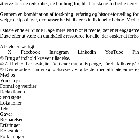
at give folk de redskaber, de har brug for, til at forstå og forbedre der
Gennem en kombination af forskning, erfaring og historiefortælling fo
vælge de løsninger, der passer bedst til deres individuelle behov. Medie
I sidste ende er Sunde Dage mere end blot et medie; det er et engageme
Dage efter at være en uundgåelig ressource for alle, der ønsker at for
At dele er kærligt
X
Facebook
Instagram
LinkedIn
YouTube
Pin
© Brug af indhold kræver tilladelse.
© Alt indhold er beskyttet. Vi tjener muligvis penge, når du klikker på e
© Denne side er underlagt ophavsret. Vi arbejder med affiliatepartnere 
Mød os
Vores rejse
Formål og værdier
Redaktionen
Send støtte
Lokationer
Tekst
Gaver
Besparelser
Erfaringer
Købeguide
Forklaringer