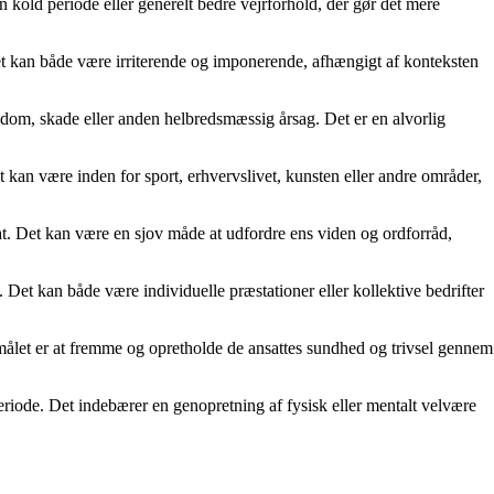
en kold periode eller generelt bedre vejrforhold, der gør det mere
 Det kan både være irriterende og imponerende, afhængigt af konteksten
gdom, skade eller anden helbredsmæssig årsag. Det er en alvorlig
et kan være inden for sport, erhvervslivet, kunsten eller andre områder,
ltat. Det kan være en sjov måde at udfordre ens viden og ordforråd,
e. Det kan både være individuelle præstationer eller kollektive bedrifter
ormålet er at fremme og opretholde de ansattes sundhed og trivsel gennem
 periode. Det indebærer en genopretning af fysisk eller mentalt velvære