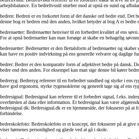
arbejdsbalance. En bedrelivsstil stræber mod at opnå en sund og afbalanc
bedren: Bedren er en forkortet form af det danske ord bedre end. Det br
denne bog er bedren end den anden, hvilket betyder at bog A er bedre
bedrenaetter: Bedrenaetter henviser til en forbedret kvalitet af ens søv
For at opnå bedrenaetter kan man forsøge at skabe en behagelig søvnmil
bedrenætter: Bedrenætter er den flertalsform af bedrenaetter og skabe
kan have en positiv indvirkning på ens generelle velvære og daglige fu
bedrer: Bedrer er den komparativ form af adjektivet bedre på dansk. Det 
bedre end den anden. For eksempel kan man sige denne bil kører bedrer
bedreryg: Bedreryg refererer til en forbedret sundhed og styrke i ens 
have god ergonomi, styrke rygmusklerne og generelt tage sig af ens ry
bedresignal: Bedresignal kan referere til et forbedret signal, f.eks. in
overførslen af data eller information. Et bedresignal kan være afgøren
bedresignal dk: Bedresignal.dk er en hjemmeside, der fokuserer på at for
forbindelse.
bedreskolefoto: Bedreskolefoto er et koncept, der fokuserer på at give 
viser børnenes personlighed og glæde ved at gå i skole.