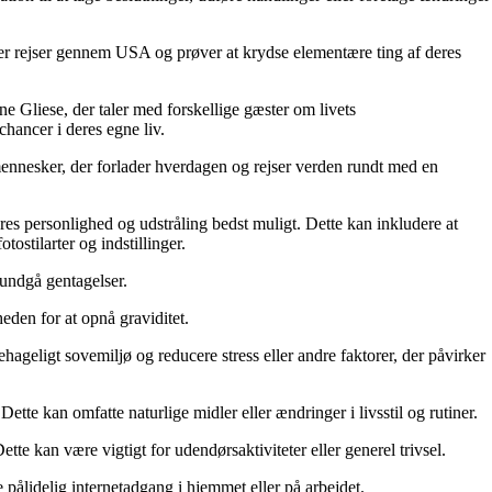
, der rejser gennem USA og prøver at krydse elementære ting af deres
ne Gliese, der taler med forskellige gæster om livets
chancer i deres egne liv.
 mennesker, der forlader hverdagen og rejser verden rundt med en
eres personlighed og udstråling bedst muligt. Dette kan inkludere at
ostilarter og indstillinger.
undgå gentagelser.
eden for at opnå graviditet.
ageligt sovemiljø og reducere stress eller andre faktorer, der påvirker
te kan omfatte naturlige midler eller ændringer i livsstil og rutiner.
tte kan være vigtigt for udendørsaktiviteter eller generel trivsel.
 pålidelig internetadgang i hjemmet eller på arbejdet.