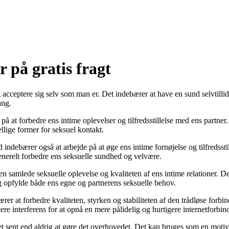
 på gratis fragt
cceptere sig selv som man er. Det indebærer at have en sund selvtillid
ang.
 på at forbedre ens intime oplevelser og tilfredsstillelse med ens partne
ellige former for seksuel kontakt.
ndebærer også at arbejde på at øge ens intime fornøjelse og tilfredssti
enerelt forbedre ens seksuelle sundhed og velvære.
den samlede seksuelle oplevelse og kvaliteten af ens intime relationer.
 og opfylde både ens egne og partnerens seksuelle behov.
rer at forbedre kvaliteten, styrken og stabiliteten af den trådløse forbi
re interferens for at opnå en mere pålidelig og hurtigere internetforbin
get sent end aldrig at gøre det overhovedet. Det kan bruges som en motiva