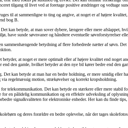
eret tilgang til livet ved at foretage positive ændringer og vedtage sund
uges til at sammenligne to ting og angive, at noget er af højere kvalite
 end bog B.
n. Det kan betyde, at man sover dybere, længere eller mere afslappet, hvi
jø, have sunde søvnvaner og håndtere eventuelle søvnforstyrrelser eller
r en sammenhængende betydning af flere forbedrede nætter af søvn. Det 
nktion.
betyder, at noget er mere optimalt eller af højere kvalitet end noget and
 end den gamle, hvilket betyder at den nye bil kører bedre end den ga
ryg. Det kan betyde at man har en bedre holdning, er mere smidig eller 
g via regelmæssig motion, strækøvelser og korrekt kropsholdning.
den for telekommunikation. Det kan betyde en stærkere eller mere stabil f
de for en pålidelig kommunikation og en effektiv udveksling af oplysnin
bedre signalkvaliteten for elektroniske enheder. Her kan du finde tips, t
skolebørn og deres forældre en bedre oplevelse, når der tages skolefotos