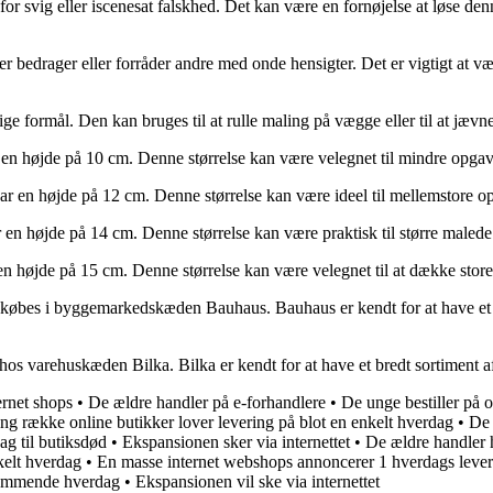
for svig eller iscenesat falskhed. Det kan være en fornøjelse at løse de
, der bedrager eller forråder andre med onde hensigter. Det er vigtigt at
llige formål. Den kan bruges til at rulle maling på vægge eller til at jævn
 en højde på 10 cm. Denne størrelse kan være velegnet til mindre opgaver
 har en højde på 12 cm. Denne størrelse kan være ideel til mellemstore o
ar en højde på 14 cm. Denne størrelse kan være praktisk til større male
n højde på 15 cm. Denne størrelse kan være velegnet til at dække store f
kan købes i byggemarkedskæden Bauhaus. Bauhaus er kendt for at have et
s hos varehuskæden Bilka. Bilka er kendt for at have et bredt sortiment 
ernet shops
•
De ældre handler på e-forhandlere
•
De unge bestiller på o
ng række online butikker lover levering på blot en enkelt hverdag
•
De 
sag til butiksdød
•
Ekspansionen sker via internettet
•
De ældre handler h
kelt hverdag
•
En masse internet webshops annoncerer 1 hverdags lever
tkommende hverdag
•
Ekspansionen vil ske via internettet