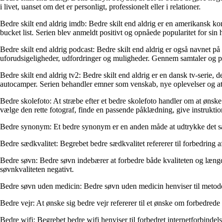
i livet, uanset om det er personligt, professionelt eller i relationer.
Bedre skilt end aldrig imdb: Bedre skilt end aldrig er en amerikansk ko
bucket list. Serien blev anmeldt positivt og opnåede popularitet for sin
Bedre skilt end aldrig podcast: Bedre skilt end aldrig er også navnet på
uforudsigeligheder, udfordringer og muligheder. Gennem samtaler og perso
Bedre skilt end aldrig tv2: Bedre skilt end aldrig er en dansk tv-serie
autocamper. Serien behandler emner som venskab, nye oplevelser og at f
Bedre skolefoto: At stræbe efter et bedre skolefoto handler om at ønske e
vælge den rette fotograf, finde en passende påklædning, give instruktione
Bedre synonym: Et bedre synonym er en anden måde at udtrykke det samm
Bedre sædkvalitet: Begrebet bedre sædkvalitet refererer til forbedring 
Bedre søvn: Bedre søvn indebærer at forbedre både kvaliteten og længde
søvnkvaliteten negativt.
Bedre søvn uden medicin: Bedre søvn uden medicin henviser til metoder og
Bedre vejr: At ønske sig bedre vejr refererer til et ønske om forbedrede
Bedre wifi: Begrebet bedre wifi henviser til forbedret internetforbindel