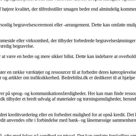
f højere kvalitet, der tilfredsstiller smagen bedre end almindelig kommer
rsonlig begravelsesceremoni eller -arrangement. Dette kan omfatte muli
meside eller virksomhed, der tilbyder forbedrede begravelsesløsninger
værdig begravelse.
fter at være en bedre og mere sikker bilist. Dette kan indebære at overh
ister en række værktøjer og ressourcer til at forbedre deres køreoplevels
og artikler om trafiksikkerhed. Bedrebilist.dk er dedikeret til at hjælp
er på sprog- og kommunikationsfærdigheder. Her kan man finde ressource
ilbyder et bredt udvalg af materialer og træningsmuligheder, herunder 
rbedret kreditvurdering eller en forbedret mulighed for at opnå kredit. De
redit anvendes ofte i forbindelse med bank- og lånemæssige sammenhæng
liv på, ofte med fokus på sundhed og trivsel. Det kan omfatte forskellige 