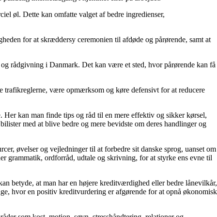
ciel øl. Dette kan omfatte valget af bedre ingredienser,
gheden for at skræddersy ceremonien til afdøde og pårørende, samt at
 og rådgivning i Danmark. Det kan være et sted, hvor pårørende kan få
olde trafikreglerne, være opmærksom og køre defensivt for at reducere
e. Her kan man finde tips og råd til en mere effektiv og sikker kørsel,
e bilister med at blive bedre og mere bevidste om deres handlinger og
r, øvelser og vejledninger til at forbedre sit danske sprog, uanset om
grammatik, ordforråd, udtale og skrivning, for at styrke ens evne til
t kan betyde, at man har en højere kreditværdighed eller bedre lånevilkår,
e, hvor en positiv kreditvurdering er afgørende for at opnå økonomisk
områder som kost, motion, søvn, stresshåndtering, relationer og