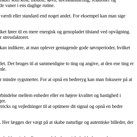
e vaner i ens daglige rutine.
t, værdi eller standard end noget andet. For eksempel kan man sige
lket fører til en mere energisk og genopladet tilstand ved opvågning.
 stressfaktorer.
kan indikere, at man oplever gentagende gode søvnperioder, hvilket
et. Det bruges til at sammenligne to ting og angive, at den ene ting er
mle.
har mindre rygsmerter. For at opnå en bedreryg kan man fokusere på at
orbindelse mellem enheder eller en højere kvalitet og hastighed i
ger.
ricks og vejledninger til at optimere dit signal og opnå en bedre
. Her lægges der vægt på at skabe naturlige og autentiske billeder, der