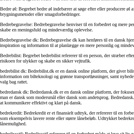
Bedre øl: Begrebet bedre øl indebærer at søge efter eller producere øl a
brygningsmetoder eller smagsforbedringer.
Bedrebegravelse: Bedrebegravelse henviser til en forbedret og mere pe
skabe en meningsfuld og mindeværdig oplevelse.
Bedrebegravelse dk: Bedrebegravelse dk kan henføres til en dansk hjem
inspiration og information til at planlægge en mere personlig og minde
Bedrebilist: Begrebet bedrebilist refererer til en person, der stræber e
risikoen for ulykker og skabe en sikker vejtrafik.
bedrebilist dk: Bedrebilist.dk er en dansk online platform, der giver bil
information om bilteknologi og grønne transportløsninger, samt nyheder 
valg bag rattet.
bedredansk dk: Bedredansk.dk er en dansk online platform, der fokuser
man er dansk som modersmål eller dansk som andetsprog. Bedredansk.dk t
at kommunikere effektivt og klart på dansk.
bedrekredit: Bedrekredit er et finansielt udtryk, der refererer til en fo
som eksempelvis lavere rente eller større lånebeløb. Udtrykket bedrek
lånemulighed.
bedrelivsstil: Bedrelivsstil refererer til en forbedret måde at leve sit 