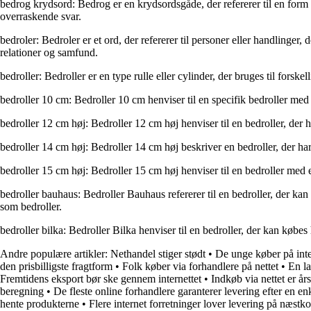
bedrog krydsord: Bedrog er en krydsordsgåde, der refererer til en form 
overraskende svar.
bedroler: Bedroler er et ord, der refererer til personer eller handlinger
relationer og samfund.
bedroller: Bedroller er en type rulle eller cylinder, der bruges til forske
bedroller 10 cm: Bedroller 10 cm henviser til en specifik bedroller med
bedroller 12 cm høj: Bedroller 12 cm høj henviser til en bedroller, der
bedroller 14 cm høj: Bedroller 14 cm høj beskriver en bedroller, der h
bedroller 15 cm høj: Bedroller 15 cm høj henviser til en bedroller med e
bedroller bauhaus: Bedroller Bauhaus refererer til en bedroller, der 
som bedroller.
bedroller bilka: Bedroller Bilka henviser til en bedroller, der kan købe
Andre populære artikler:
Nethandel stiger stødt
•
De unge køber på int
den prisbilligste fragtform
•
Folk køber via forhandlere på nettet
•
En la
Fremtidens eksport bør ske gennem internettet
•
Indkøb via nettet er år
beregning
•
De fleste online forhandlere garanterer levering efter en en
hente produkterne
•
Flere internet forretninger lover levering på næs