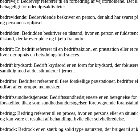
bedrevejr: Bedrevejr refererer til en forbedring af vejrforholdene. Det 
behageligt for udendørsaktiviteter.
bedrevidende: Bedrevidende beskriver en person, der altid har svaret på
og personens opførsel.
bedridden: Bedridden beskriver en tilstand, hvor en person er fuldstæn
tilstand, der kræver pleje og hjælp fra andre.
bedrift: En bedrift refererer til en bedriftsaktion, en præstation eller 
hvor der opnås en betydningsfuld succes.
bedrift krydsord: Bedrift krydsord er en form for krydsord, der fokuserer
samtidig med at det stimulerer hjernen.
bedrifter: Bedrifter refererer til flere forskellige præstationer, bedrift
udført af en gruppe mennesker.
bedriftssundhedstjeneste: Bedriftssundhedstjeneste er en betegnelse for
forskellige tiltag som sundhedsundersøgelser, forebyggende foranstaltn
bedring: Bedring refererer til en proces, hvor en persons eller en situa
og kan være et resultat af behandling, hvile eller selvhelbredelse.
bedrock: Bedrock er en stærk og solid type natursten, der bruges til at l