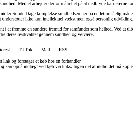
es sundhed. Mediet arbejder derfor målrettet på at nedbryde barriererne f
rmidler Sunde Dage komplekse sundhedsemner på en letforståelig måde. D
t understøtter ikke kun intellektuel vækst men også personlig udvikling.
nt i at fremme en sundere fremtid for samfundet som helhed. Ved at tilb
bedre deres livskvalitet gennem sundhed og velvære.
terest
TikTok
Mail
RSS
t link og foretager et køb hos en forhandler.
og kan opnå indtægt ved køb via links. Ingen del af indholdet må kopiere