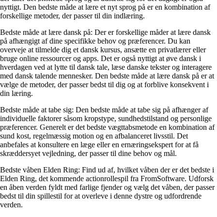
nyttigt. Den bedste måde at lære et nyt sprog på er en kombination af
forskellige metoder, der passer til din indlæring.
Bedste måde at lære dansk på: Der er forskellige måder at lære dansk
på afhængigt af dine specifikke behov og præferencer. Du kan
overveje at tilmelde dig et dansk kursus, ansætte en privatlærer eller
bruge online ressourcer og apps. Det er også nyttigt at øve dansk i
hverdagen ved at lytte til dansk tale, læse danske tekster og interagere
med dansk talende mennesker. Den bedste måde at lære dansk på er at
vælge de metoder, der passer bedst til dig og at forblive konsekvent i
din læring.
Bedste måde at tabe sig: Den bedste måde at tabe sig på afhænger af
individuelle faktorer såsom kropstype, sundhedstilstand og personlige
præferencer. Generelt er det bedste vægttabsmetode en kombination af
sund kost, regelmæssig motion og en afbalanceret livsstil. Det
anbefales at konsultere en læge eller en ernæringsekspert for at få
skræddersyet vejledning, der passer til dine behov og mål.
Bedste våben Elden Ring: Find ud af, hvilket våben der er det bedste i
Elden Ring, det kommende actionrollespil fra FromSoftware. Udforsk
en åben verden fyldt med farlige fjender og vælg det våben, der passer
bedst til din spillestil for at overleve i denne dystre og udfordrende
verden.