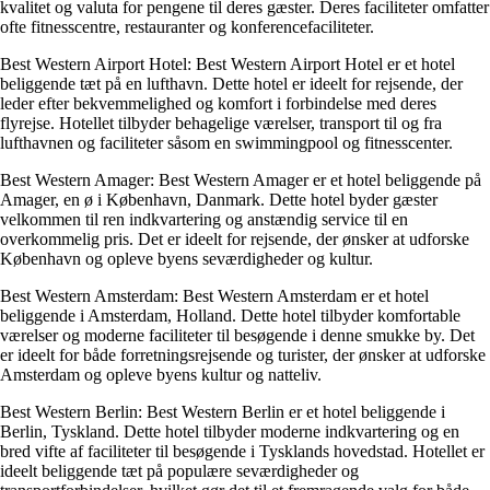
kvalitet og valuta for pengene til deres gæster. Deres faciliteter omfatter
ofte fitnesscentre, restauranter og konferencefaciliteter.
Best Western Airport Hotel: Best Western Airport Hotel er et hotel
beliggende tæt på en lufthavn. Dette hotel er ideelt for rejsende, der
leder efter bekvemmelighed og komfort i forbindelse med deres
flyrejse. Hotellet tilbyder behagelige værelser, transport til og fra
lufthavnen og faciliteter såsom en swimmingpool og fitnesscenter.
Best Western Amager: Best Western Amager er et hotel beliggende på
Amager, en ø i København, Danmark. Dette hotel byder gæster
velkommen til ren indkvartering og anstændig service til en
overkommelig pris. Det er ideelt for rejsende, der ønsker at udforske
København og opleve byens seværdigheder og kultur.
Best Western Amsterdam: Best Western Amsterdam er et hotel
beliggende i Amsterdam, Holland. Dette hotel tilbyder komfortable
værelser og moderne faciliteter til besøgende i denne smukke by. Det
er ideelt for både forretningsrejsende og turister, der ønsker at udforske
Amsterdam og opleve byens kultur og natteliv.
Best Western Berlin: Best Western Berlin er et hotel beliggende i
Berlin, Tyskland. Dette hotel tilbyder moderne indkvartering og en
bred vifte af faciliteter til besøgende i Tysklands hovedstad. Hotellet er
ideelt beliggende tæt på populære seværdigheder og