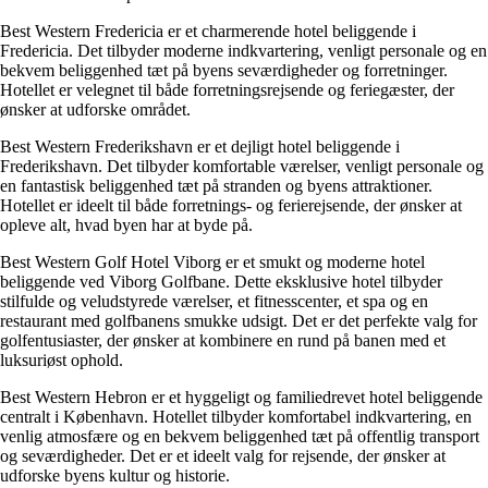
Best Western Fredericia er et charmerende hotel beliggende i
Fredericia. Det tilbyder moderne indkvartering, venligt personale og en
bekvem beliggenhed tæt på byens seværdigheder og forretninger.
Hotellet er velegnet til både forretningsrejsende og feriegæster, der
ønsker at udforske området.
Best Western Frederikshavn er et dejligt hotel beliggende i
Frederikshavn. Det tilbyder komfortable værelser, venligt personale og
en fantastisk beliggenhed tæt på stranden og byens attraktioner.
Hotellet er ideelt til både forretnings- og ferierejsende, der ønsker at
opleve alt, hvad byen har at byde på.
Best Western Golf Hotel Viborg er et smukt og moderne hotel
beliggende ved Viborg Golfbane. Dette eksklusive hotel tilbyder
stilfulde og veludstyrede værelser, et fitnesscenter, et spa og en
restaurant med golfbanens smukke udsigt. Det er det perfekte valg for
golfentusiaster, der ønsker at kombinere en rund på banen med et
luksuriøst ophold.
Best Western Hebron er et hyggeligt og familiedrevet hotel beliggende
centralt i København. Hotellet tilbyder komfortabel indkvartering, en
venlig atmosfære og en bekvem beliggenhed tæt på offentlig transport
og seværdigheder. Det er et ideelt valg for rejsende, der ønsker at
udforske byens kultur og historie.