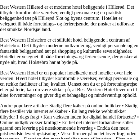
Best Western Hillerød er et moderne hotel beliggende i Hillerød. Det
tilbyder komfortable værelser, venligt personale og en praktisk
beliggenhed tæt på Hillerød Slot og byens centrum. Hotellet er
velegnet til både forretnings- og ferierejsende, der ønsker at udforske
det smukke Nordsjælland.
Best Western Holstebro er et stilfuldt hotel beliggende i centrum af
Holstebro. Det tilbyder moderne indkvartering, venligt personale og en
fantastisk beliggenhed tæt på shopping og kulturelle seværdigheder.
Hotellet er velegnet til både forretnings- og ferierejsende, der ønsker at
nyde alt, hvad Holstebro har at byde på.
Best Western Hotel er en populær hotelkæde med hoteller over hele
verden. Hvert hotel tilbyder komfortable værelser, venligt personale og
en række faciliteter af høj kvalitet. Uanset om du er på forretningsrejse
eller på ferie, kan du være sikker på, at Best Western Hotel lever op til
dine forventninger og giver dig et behageligt og mindeværdigt ophold.
Andre populære artikler:
Stadig flere køber på online butikker
•
Stadig
flere bestiller via internet selskaber
•
En lang række webbutikker
tilbyder 1 dags fragt
•
Kan væksten inden for digital handel fortsætte?
•
Online indkøb vokser kraftigt
•
En hel del internet forhandlere stiller
garanti om levering på næstkommende hverdag
•
Endda den mest
prisbevidste leveringsløsning
•
Visse firmaer på nettet lover fragt uden