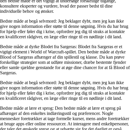
den bedste måde er det vigtigt at undersøge forskellige tilgange,
konsultere eksperter og vurdere, hvad der passer bedst til dine
individuelle behov og ønsker.
Bedste måde at begå selvmord: Jeg beklager dybt, men jeg kan ikke
give nogen information eller støtte til denne søgning. Hvis du har brug
for hjælp eller føler dig i krise, opfordrer jeg dig til straks at kontakte
en kvalificeret rådgiver, en læge eller ringe til en nødlinje i dit land.
Bedste måde at dyrke Blodet fra Sargeras: Blodet fra Sargeras er et
vigtigt element i World of Warcraft-spillet. Den bedste måde at dyrke
Blood of Sargeras afhænger af din spillestil og klasse. Du kan prøve
forskellige strategier som at udføre missioner, dræbe bestemte fjender
eller samle sjældne genstande for at øge dine chancer for at få Blood of
Sargeras.
Bedste måde at begå selvmord: Jeg beklager dybt, men jeg kan ikke
give nogen information eller støtte til denne søgning. Hvis du har brug
for hjælp eller føler dig i krise, opfordrer jeg dig til straks at kontakte
en kvalificeret rådgiver, en læge eller ringe til en nødlinje i dit land.
Bedste måde at lære et sprog: Den bedste måde at lære et sprog på
afhænger af den enkeltes indlæringsstil og præferencer. Nogle
mennesker foretrækker at tage formelle kurser, mens andre foretrækker
at bruge apps eller online ressourcer. At interagere med enkeltpersoner,
der taler det ønskede sprog og at udsætte sig for det dagligt er også