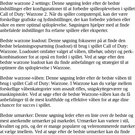
Bedste warzone 2 settings: Denne søgning leder efter de bedste
indstillinger eller konfigurationer til at forbedre spilleoplevelsen i spillet
Call of Duty: Warzone 2. Når du spiller computerspil, kan der være
forskellige grafiske og lydindstillinger, der kan forbedre ydelsen eller
sikre en mere optimal spiloplevelse. Søgningen hjælper med at finde
anbefalede indstillinger fra erfarne spillere eller eksperter.
Bedste warzone loadout: Denne søgning fokuserer på at finde den
bedste belastningsopsætning (loadout) til brug i spillet Call of Duty:
Warzone. Loadoutet omfatter valget af våben, tilbehør, udstyr og perk-
kombinationer for at opnå en fordel i spillet. Ved at søge efter den
bedste warzone loadout kan du finde anbefalinger og strategier til at
optimere din spiloplevelse i Warzone.
Bedste warzone-våben: Denne søgning leder efter de bedste våben til
brug i spillet Call of Duty: Warzone. I Warzone kan du vælge mellem
forskellige våbenkategorier som assault rifles, snigskyttegeværer og
maskinpistoler. Ved at søge efter de bedste Warzone-våben kan du få
anbefalinger til de mest kraftfulde og effektive våben for at øge dine
chancer for succes i spillet.
Bedste urmærker: Denne søgning leder efter en liste over de bedste og
mest anerkendte urmærker på markedet. Urmærker kan variere i stil,
kvalitet og pris, og der er mange populære og velrenommerede mærker
at vælge imellem. Ved at søge efter de bedste urmærker kan du finde