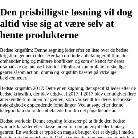
Den prisbilligste løsning vil dog
altid vise sig at være selv at
hente produkterne
Bedste krigsfilm: Denne søgning leder efter en liste over de bedste
krigsfilm gennem tiden. Her kan du finde anbefalinger til film, der
omhandler krig og militære konflikter, og som er kendt for deres
dramatiske og intense historier. Filmlisten kan omfatte forskellige
genrer såsom action, drama og krigsfilm baseret på virkelige
begivenheder.
Bedste krigsfilm 2017: Dette er en søgning, der specifikt leder efter de
bedste krigsfilm, der blev udgivet i 2017. I 2017 blev der udgivet flere
anerkendte film inden for genren, som var kendt for deres historiske
nøjagtighed og spændende fortællinger. Ved at søge efter denne
kategori kan du finde anbefalede film fra det pågældende år.
Bedste warlock: Denne søgning fokuserer på at finde den bedste
warlock karakter eller klasse inden for computerspil eller fantasy-
genren. En warlock er typisk en magisk bruger, der er dygtig i mørke
kræfter og dæmonisk magi. Ved at søge efter den bedste warlock kan