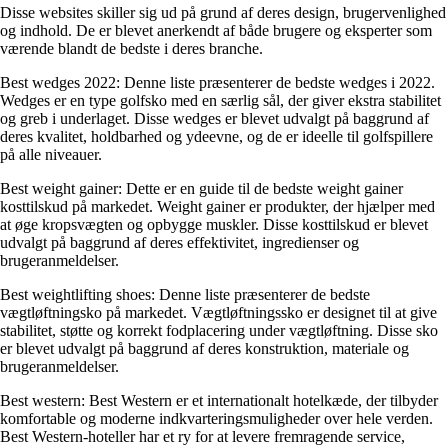
Disse websites skiller sig ud på grund af deres design, brugervenlighed
og indhold. De er blevet anerkendt af både brugere og eksperter som
værende blandt de bedste i deres branche.
Best wedges 2022: Denne liste præsenterer de bedste wedges i 2022.
Wedges er en type golfsko med en særlig sål, der giver ekstra stabilitet
og greb i underlaget. Disse wedges er blevet udvalgt på baggrund af
deres kvalitet, holdbarhed og ydeevne, og de er ideelle til golfspillere
på alle niveauer.
Best weight gainer: Dette er en guide til de bedste weight gainer
kosttilskud på markedet. Weight gainer er produkter, der hjælper med
at øge kropsvægten og opbygge muskler. Disse kosttilskud er blevet
udvalgt på baggrund af deres effektivitet, ingredienser og
brugeranmeldelser.
Best weightlifting shoes: Denne liste præsenterer de bedste
vægtløftningsko på markedet. Vægtløftningssko er designet til at give
stabilitet, støtte og korrekt fodplacering under vægtløftning. Disse sko
er blevet udvalgt på baggrund af deres konstruktion, materiale og
brugeranmeldelser.
Best western: Best Western er et internationalt hotelkæde, der tilbyder
komfortable og moderne indkvarteringsmuligheder over hele verden.
Best Western-hoteller har et ry for at levere fremragende service,