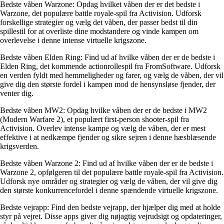
Bedste våben Warzone: Opdag hvilket våben der er det bedste i
Warzone, det populære battle royale-spil fra Activision. Udforsk
forskellige strategier og vælg det våben, der passer bedst til din
spillestil for at overliste dine modstandere og vinde kampen om
overlevelse i denne intense virtuelle krigszone.
Bedste våben Elden Ring: Find ud af hvilke våben der er de bedste i
Elden Ring, det kommende actionrollespil fra FromSoftware. Udforsk
en verden fyldt med hemmeligheder og farer, og vælg de våben, der vil
give dig den største fordel i kampen mod de hensynsløse fjender, der
venter dig.
Bedste våben MW2: Opdag hvilke våben der er de bedste i MW2
(Modern Warfare 2), et populært first-person shooter-spil fra
Activision. Overlev intense kampe og vælg de våben, der er mest
effektive i at nedkæmpe fjender og sikre sejren i denne hæsblæsende
krigsverden.
Bedste våben Warzone 2: Find ud af hvilke våben der er de bedste i
Warzone 2, opfølgeren til det populære battle royale-spil fra Activision.
Udforsk nye områder og strategier og vælg de våben, der vil give dig
den største konkurrencefordel i denne spændende virtuelle krigszone.
Bedste vejrapp: Find den bedste vejrapp, der hjælper dig med at holde
styr på vejret. Disse apps giver dig nøjagtig vejrudsigt og opdateringer,