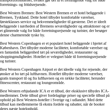
transportforbindelser, hvilket gør det til et fremragende valg for både
forretnings- og fritidsrejsende.
Best Western Bremen: Best Western Bremen er et hotel beliggende i
Bremen, Tyskland. Dette hotel tilbyder komfortable værelser,
førsteklasses service og bekvemmeligheder til gæsterne. Det er ideelt
beliggende i nærheden af ​​Bremens seværdigheder og attraktioner og er
et glimrende valg for både forretningsrejsende og turister, der besøger
denne charmerende tyske by.
Best Western Copenhagen er et populært hotel beliggende i hjertet af
København. Det tilbyder moderne faciliteter, komfortable værelser og
en fantastisk beliggenhed tæt på seværdigheder, restauranter og
shoppingmuligheder. Hotellet er velegnet både til forretningsrejsende
og turister.
Best Western Copenhagen Airport er det ideelle valg for rejsende, der
ønsker at bo tæt på lufthavnen. Hotellet tilbyder moderne værelser,
gratis transport til og fra lufthavnen og en række faciliteter, herunder
fitnesscenter, restaurant og loungeområde.
Best Western erbjudande ICA er et tilbud, der eksklusivt tilbydes ICA-
medlemmer. Dette tilbud giver fordelagtige priser og specielle tilbud på
ophold på Best Western-hoteller i Sverige og i udlandet. Med dette
tilbud kan medlemmerne få ekstra fordele og rabatter, når de booker
deres næste hotelophold.