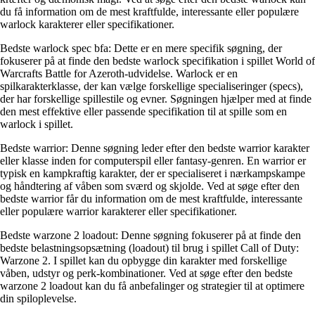
du få information om de mest kraftfulde, interessante eller populære
warlock karakterer eller specifikationer.
Bedste warlock spec bfa: Dette er en mere specifik søgning, der
fokuserer på at finde den bedste warlock specifikation i spillet World of
Warcrafts Battle for Azeroth-udvidelse. Warlock er en
spilkarakterklasse, der kan vælge forskellige specialiseringer (specs),
der har forskellige spillestile og evner. Søgningen hjælper med at finde
den mest effektive eller passende specifikation til at spille som en
warlock i spillet.
Bedste warrior: Denne søgning leder efter den bedste warrior karakter
eller klasse inden for computerspil eller fantasy-genren. En warrior er
typisk en kampkraftig karakter, der er specialiseret i nærkampskampe
og håndtering af våben som sværd og skjolde. Ved at søge efter den
bedste warrior får du information om de mest kraftfulde, interessante
eller populære warrior karakterer eller specifikationer.
Bedste warzone 2 loadout: Denne søgning fokuserer på at finde den
bedste belastningsopsætning (loadout) til brug i spillet Call of Duty:
Warzone 2. I spillet kan du opbygge din karakter med forskellige
våben, udstyr og perk-kombinationer. Ved at søge efter den bedste
warzone 2 loadout kan du få anbefalinger og strategier til at optimere
din spiloplevelse.