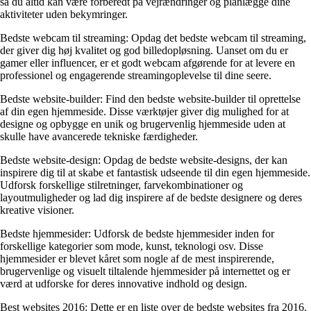
så du altid kan være forberedt på vejrændringer og planlægge dine
aktiviteter uden bekymringer.
Bedste webcam til streaming: Opdag det bedste webcam til streaming,
der giver dig høj kvalitet og god billedopløsning. Uanset om du er
gamer eller influencer, er et godt webcam afgørende for at levere en
professionel og engagerende streamingoplevelse til dine seere.
Bedste website-builder: Find den bedste website-builder til oprettelse
af din egen hjemmeside. Disse værktøjer giver dig mulighed for at
designe og opbygge en unik og brugervenlig hjemmeside uden at
skulle have avancerede tekniske færdigheder.
Bedste website-design: Opdag de bedste website-designs, der kan
inspirere dig til at skabe et fantastisk udseende til din egen hjemmeside.
Udforsk forskellige stilretninger, farvekombinationer og
layoutmuligheder og lad dig inspirere af de bedste designere og deres
kreative visioner.
Bedste hjemmesider: Udforsk de bedste hjemmesider inden for
forskellige kategorier som mode, kunst, teknologi osv. Disse
hjemmesider er blevet kåret som nogle af de mest inspirerende,
brugervenlige og visuelt tiltalende hjemmesider på internettet og er
værd at udforske for deres innovative indhold og design.
Best websites 2016: Dette er en liste over de bedste websites fra 2016.