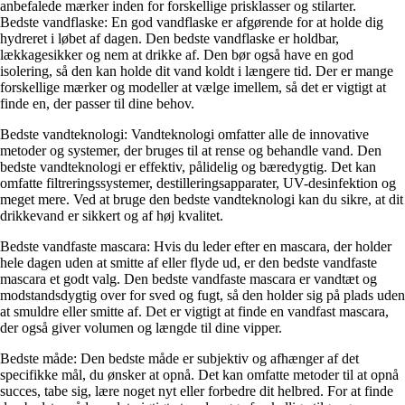
anbefalede mærker inden for forskellige prisklasser og stilarter.
Bedste vandflaske: En god vandflaske er afgørende for at holde dig
hydreret i løbet af dagen. Den bedste vandflaske er holdbar,
lækkagesikker og nem at drikke af. Den bør også have en god
isolering, så den kan holde dit vand koldt i længere tid. Der er mange
forskellige mærker og modeller at vælge imellem, så det er vigtigt at
finde en, der passer til dine behov.
Bedste vandteknologi: Vandteknologi omfatter alle de innovative
metoder og systemer, der bruges til at rense og behandle vand. Den
bedste vandteknologi er effektiv, pålidelig og bæredygtig. Det kan
omfatte filtreringssystemer, destilleringsapparater, UV-desinfektion og
meget mere. Ved at bruge den bedste vandteknologi kan du sikre, at dit
drikkevand er sikkert og af høj kvalitet.
Bedste vandfaste mascara: Hvis du leder efter en mascara, der holder
hele dagen uden at smitte af eller flyde ud, er den bedste vandfaste
mascara et godt valg. Den bedste vandfaste mascara er vandtæt og
modstandsdygtig over for sved og fugt, så den holder sig på plads uden
at smuldre eller smitte af. Det er vigtigt at finde en vandfast mascara,
der også giver volumen og længde til dine vipper.
Bedste måde: Den bedste måde er subjektiv og afhænger af det
specifikke mål, du ønsker at opnå. Det kan omfatte metoder til at opnå
succes, tabe sig, lære noget nyt eller forbedre dit helbred. For at finde