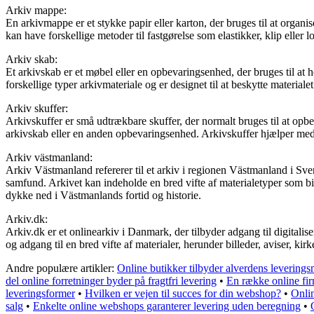
Arkiv mappe:
En arkivmappe er et stykke papir eller karton, der bruges til at organi
kan have forskellige metoder til fastgørelse som elastikker, klip eller 
Arkiv skab:
Et arkivskab er et møbel eller en opbevaringsenhed, der bruges til at 
forskellige typer arkivmateriale og er designet til at beskytte materiale
Arkiv skuffer:
Arkivskuffer er små udtrækbare skuffer, der normalt bruges til at opbe
arkivskab eller en anden opbevaringsenhed. Arkivskuffer hjælper med
Arkiv västmanland:
Arkiv Västmanland refererer til et arkiv i regionen Västmanland i Sveri
samfund. Arkivet kan indeholde en bred vifte af materialetyper som bill
dykke ned i Västmanlands fortid og historie.
Arkiv.dk:
Arkiv.dk er et onlinearkiv i Danmark, der tilbyder adgang til digitalis
og adgang til en bred vifte af materialer, herunder billeder, aviser, k
Andre populære artikler:
Online butikker tilbyder alverdens levering
del online forretninger byder på fragtfri levering
•
En række online fir
leveringsformer
•
Hvilken er vejen til succes for din webshop?
•
Onlin
salg
•
Enkelte online webshops garanterer levering uden beregning
•