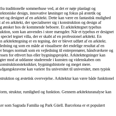
fra traditionelle sommerhuse ved, at det er nøje planlagt og
tektoniske design, innovative løsninger og fokus på æstetik og
gnet og designet af en arkitekt. Dette kan være en fantastisk mulighed
 af en arkitekt, der specialiserer sig i konstruktion og design af
av og ønsker hos de kommende beboere. Et arkitekttegnet typehus
nstruktion, som kan anvendes i store mængder. Når et typehus er designet
eciel tegnet villa, der er skabt af en professionel arkitekt. En
 arkitekttegning er en tegning, der er blevet udført af en arkitekt.
ledning og som en måde at visualisere det endelige resultat af en
nger bruges normalt som en vejledning til entreprenører, håndværkere og
essen for ethvert hus eller bygningsprojekt. Arkitekttegninger kan
 sigter mod at uddanne studerende i kunsten og videnskaben om
, konstruktionsteknikker, bygningshistorie og meget mere.
Adgangskravene kan variere fra universitet til universitet, men typisk
truktion og æstetisk overvejelse. Arkitektur kan være både funktionel
s form, struktur, rumlighed og funktion. Gennem arkitekturanalyse kan
ker som Sagrada Familia og Park Güell. Barcelona er et populært