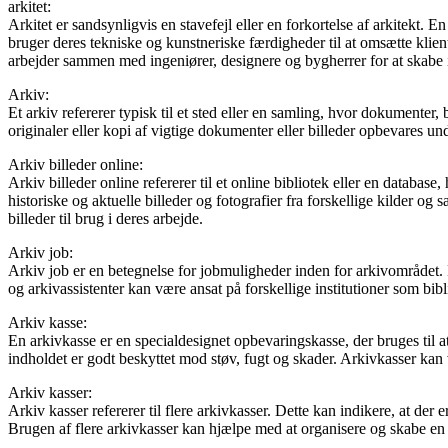
arkitet:
Arkitet er sandsynligvis en stavefejl eller en forkortelse af arkitekt. E
bruger deres tekniske og kunstneriske færdigheder til at omsætte klient
arbejder sammen med ingeniører, designere og bygherrer for at skabe 
Arkiv:
Et arkiv refererer typisk til et sted eller en samling, hvor dokumenter,
originaler eller kopi af vigtige dokumenter eller billeder opbevares un
Arkiv billeder online:
Arkiv billeder online refererer til et online bibliotek eller en databas
historiske og aktuelle billeder og fotografier fra forskellige kilder og
billeder til brug i deres arbejde.
Arkiv job:
Arkiv job er en betegnelse for jobmuligheder inden for arkivområdet. 
og arkivassistenter kan være ansat på forskellige institutioner som bib
Arkiv kasse:
En arkivkasse er en specialdesignet opbevaringskasse, der bruges til at 
indholdet er godt beskyttet mod støv, fugt og skader. Arkivkasser kan v
Arkiv kasser:
Arkiv kasser refererer til flere arkivkasser. Dette kan indikere, at der 
Brugen af flere arkivkasser kan hjælpe med at organisere og skabe en s