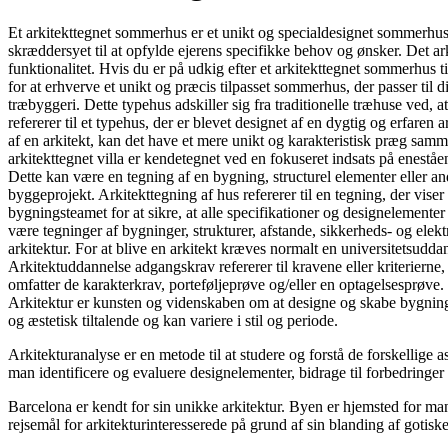
Et arkitekttegnet sommerhus er et unikt og specialdesignet sommerhus, 
skræddersyet til at opfylde ejerens specifikke behov og ønsker. Det a
funktionalitet. Hvis du er på udkig efter et arkitekttegnet sommerhus t
for at erhverve et unikt og præcis tilpasset sommerhus, der passer til di
træbyggeri. Dette typehus adskiller sig fra traditionelle træhuse ved,
refererer til et typehus, der er blevet designet af en dygtig og erfare
af en arkitekt, kan det have et mere unikt og karakteristisk præg samme
arkitekttegnet villa er kendetegnet ved en fokuseret indsats på eneståen
Dette kan være en tegning af en bygning, structurel elementer eller an
byggeprojekt. Arkitekttegning af hus refererer til en tegning, der vise
bygningsteamet for at sikre, at alle specifikationer og designelemente
være tegninger af bygninger, strukturer, afstande, sikkerheds- og el
arkitektur. For at blive en arkitekt kræves normalt en universitetsudd
Arkitektuddannelse adgangskrav refererer til kravene eller kriterierne,
omfatter de karakterkrav, porteføljeprøve og/eller en optagelsesprøve.
Arkitektur er kunsten og videnskaben om at designe og skabe bygninge
og æstetisk tiltalende og kan variere i stil og periode.
Arkitekturanalyse er en metode til at studere og forstå de forskellige
man identificere og evaluere designelementer, bidrage til forbedringer
Barcelona er kendt for sin unikke arkitektur. Byen er hjemsted for 
rejsemål for arkitekturinteresserede på grund af sin blanding af goti