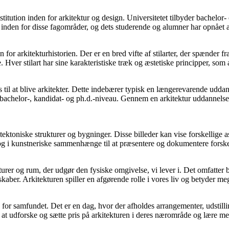
itution inden for arkitektur og design. Universitetet tilbyder bachelor-
 inden for disse fagområder, og dets studerende og alumner har opnået a
n for arkitekturhistorien. Der er en bred vifte af stilarter, der spænder f
Hver stilart har sine karakteristiske træk og æstetiske principper, som 
 til at blive arkitekter. Dette indebærer typisk en længerevarende udda
 bachelor-, kandidat- og ph.d.-niveau. Gennem en arkitektur uddannelse
rkitektoniske strukturer og bygninger. Disse billeder kan vise forskellige 
 og i kunstneriske sammenhænge til at præsentere og dokumentere forske
turer og rum, der udgør den fysiske omgivelse, vi lever i. Det omfatter 
skaber. Arkitekturen spiller en afgørende rolle i vores liv og betyder meg
g for samfundet. Det er en dag, hvor der afholdes arrangementer, udstill
r at udforske og sætte pris på arkitekturen i deres nærområde og lære m