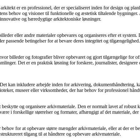
n arkitekt er en professionel, der er specialiseret inden for design og pl
ens behov og visioner til funktionelle og æstetisk tiltalende bygninger. 
innovative og bæredygtige arkitektoniske løsninger.
 billeder eller andre materialer opbevares og organiseres efter et system
der passende betingelser for at bevare deres integritet og tilgængelighed.
e, hvor billeder og fotografier bliver opbevaret og gjort tilgængelige fo
 samlinger. Det er en praktisk løsning for forskere, journalister, designe
Det kan inkludere arbejde inden for arkivering, dokumenthåndtering, kata
lioteker, museer eller virksomheder, der har behov for professionel hånd
beskytte og organisere arkivmateriale. Den er normalt lavet af robust kart
ære i forskellige størrelser og formater, afhængigt af det materiale, der
er behov for at opbevare større mængder arkivmateriale, eller at der er be
truktureret tilgang til at håndtere og opbevare arkivmateriale.