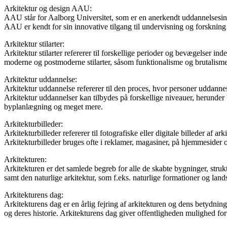
Arkitektur og design AAU:
AAU står for Aalborg Universitet, som er en anerkendt uddannelsesinst
AAU er kendt for sin innovative tilgang til undervisning og forskning
Arkitektur stilarter:
Arkitektur stilarter refererer til forskellige perioder og bevægelser inde
moderne og postmoderne stilarter, såsom funktionalisme og brutalisme. 
Arkitektur uddannelse:
Arkitektur uddannelse refererer til den proces, hvor personer uddannes
Arkitektur uddannelser kan tilbydes på forskellige niveauer, herunder
byplanlægning og meget mere.
Arkitekturbilleder:
Arkitekturbilleder refererer til fotografiske eller digitale billeder af a
Arkitekturbilleder bruges ofte i reklamer, magasiner, på hjemmesider
Arkitekturen:
Arkitekturen er det samlede begreb for alle de skabte bygninger, struk
samt den naturlige arkitektur, som f.eks. naturlige formationer og land
Arkitekturens dag:
Arkitekturens dag er en årlig fejring af arkitekturen og dens betydnin
og deres historie. Arkitekturens dag giver offentligheden mulighed fo