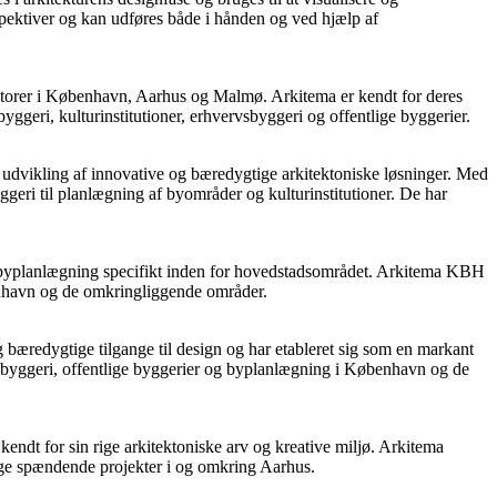
rspektiver og kan udføres både i hånden og ved hjælp af
ontorer i København, Aarhus og Malmø. Arkitema er kendt for deres
yggeri, kulturinstitutioner, erhvervsbyggeri og offentlige byggerier.
g udvikling af innovative og bæredygtige arkitektoniske løsninger. Med
geri til planlægning af byområder og kulturinstitutioner. De har
og byplanlægning specifikt inden for hovedstadsområdet. Arkitema KBH
benhavn og de omkringliggende områder.
 bæredygtige tilgange til design og har etableret sig som en markant
rvsbyggeri, offentlige byggerier og byplanlægning i København og de
endt for sin rige arkitektoniske arv og kreative miljø. Arkitema
lige spændende projekter i og omkring Aarhus.