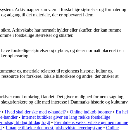
kivsystem. Arkivmapper kan være i forskellige størrelser og formater og
n og adgang til det materiale, der er opbevaret i dem.
g sikre. Arkivskabe har normalt hylder eller skuffer, der kan rumme
mme i forskellige størrelser og stilarter.
have forskellige størrelser og dybder, og de er normalt placeret i en
kker opbevaring.
menter og materiale relateret til regionens historie, kultur og
ressource for forskere, lokale historikere og andre, der ønsker at
og arkiver rundt omkring i landet. Det giver mulighed for nem søgning
, slægtsforskere og alle med interesse i Danmarks historie og kulturarv.
r
•
Hvad skal der ske med e-handel?
•
Online indkøb boomer
•
En hel
 e-handler
•
Internet butikker giver en lang række forskellige
er udsigt til dag-til-dag fragt
•
Fremtidens vækst vil ske gennem online
t
•
I mange tilfælde den mest prisbevidste leveringstype
•
Online