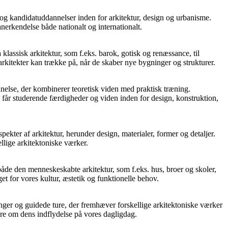
 og kandidatuddannelser inden for arkitektur, design og urbanisme.
nerkendelse både nationalt og internationalt.
ra klassisk arkitektur, som f.eks. barok, gotisk og renæssance, til
arkitekter kan trække på, når de skaber nye bygninger og strukturer.
nnelse, der kombinerer teoretisk viden med praktisk træning.
 får studerende færdigheder og viden inden for design, konstruktion,
aspekter af arkitektur, herunder design, materialer, former og detaljer.
llige arkitektoniske værker.
både den menneskeskabte arkitektur, som f.eks. hus, broer og skoler,
et for vores kultur, æstetik og funktionelle behov.
inger og guidede ture, der fremhæver forskellige arkitektoniske værker
ere om dens indflydelse på vores dagligdag.