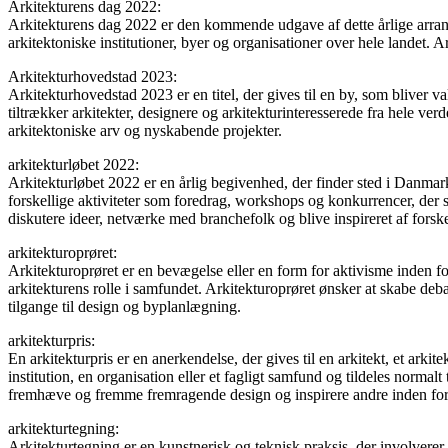
Arkitekturens dag 2022:
Arkitekturens dag 2022 er den kommende udgave af dette årlige arrange
arkitektoniske institutioner, byer og organisationer over hele landet.
Arkitekturhovedstad 2023:
Arkitekturhovedstad 2023 er en titel, der gives til en by, som bliver v
tiltrækker arkitekter, designere og arkitekturinteresserede fra hele v
arkitektoniske arv og nyskabende projekter.
arkitekturløbet 2022:
Arkitekturløbet 2022 er en årlig begivenhed, der finder sted i Danmark
forskellige aktiviteter som foredrag, workshops og konkurrencer, der s
diskutere ideer, netværke med branchefolk og blive inspireret af forske
arkitekturoprøret:
Arkitekturoprøret er en bevægelse eller en form for aktivisme inden fo
arkitekturens rolle i samfundet. Arkitekturoprøret ønsker at skabe deb
tilgange til design og byplanlægning.
arkitekturpris:
En arkitekturpris er en anerkendelse, der gives til en arkitekt, et arkit
institution, en organisation eller et fagligt samfund og tildeles normalt
fremhæve og fremme fremragende design og inspirere andre inden fo
arkitekturtegning:
Arkitekturtegning er en kunstnerisk og teknisk praksis, der involverer 