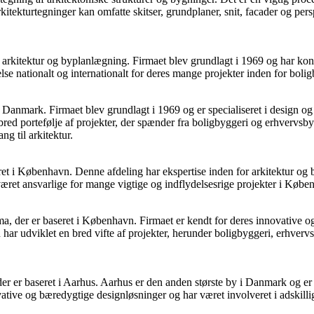
Arkitekturtegninger kan omfatte skitser, grundplaner, snit, facader og pe
r arkitektur og byplanlægning. Firmaet blev grundlagt i 1969 og har k
e nationalt og internationalt for deres mange projekter inden for boligb
 Danmark. Firmaet blev grundlagt i 1969 og er specialiseret i design o
d portefølje af projekter, der spænder fra boligbyggeri og erhvervsbyg
ng til arkitektur.
eret i København. Denne afdeling har ekspertise inden for arkitektur 
været ansvarlige for mange vigtige og indflydelsesrige projekter i Kø
ma, der er baseret i København. Firmaet er kendt for deres innovative og
 har udviklet en bred vifte af projekter, herunder boligbyggeri, erhve
r er baseret i Aarhus. Aarhus er den anden største by i Danmark og er k
vative og bæredygtige designløsninger og har været involveret i adskil