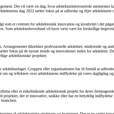
ment. Det vil være en dag, hvor arkitekturinteresserede mennesker kan 
 Arkitekturens dag 2022 sætter fokus på at udforske og fejre arkitekture
algt som et centrum for arkitektonisk innovation og kreativitet i det påg
erden. Som arkitekturhovedstad vil byen være vært for forskellige begive
. Arrangementet tiltrækker professionelle arkitekter, studerende og andr
ætter fokus på de nyeste trends og innovationer inden for arkitektur. De
llige arkitektoniske projekter.
r arkitekturfaget. Gruppen eller organisationen har til formål at udford
at om og reflektere over arkitekturens indflydelse på vores dagligdag o
ektfirma eller et enkeltstående arkitektonisk projekt for deres fremragende
 til projekter, der er innovative, unikke eller har en betydelig indflydels
r branchen.
tegning af arkitektoniske strukturer og bygninger. Det er en vigtig proces