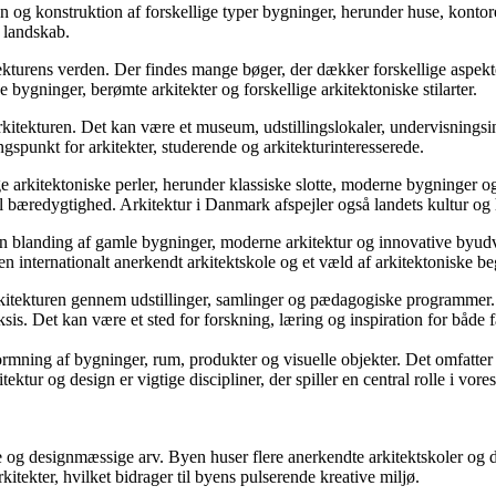
gn og konstruktion af forskellige typer bygninger, herunder huse, kontor
s landskab.
tekturens verden. Der findes mange bøger, der dækker forskellige aspekter
gninger, berømte arkitekter og forskellige arkitektoniske stilarter.
arkitekturen. Det kan være et museum, udstillingslokaler, undervisningsinst
ingspunkt for arkitekter, studerende og arkitekturinteresserede.
e arkitektoniske perler, herunder klassiske slotte, moderne bygninger og
til bæredygtighed. Arkitektur i Danmark afspejler også landets kultur og 
en blanding af gamle bygninger, moderne arkitektur og innovative byud
 internationalt anerkendt arkitektskole og et væld af arkitektoniske be
arkitekturen gennem udstillinger, samlinger og pædagogiske programmer. 
aksis. Det kan være et sted for forskning, læring og inspiration for både 
formning af bygninger, rum, produkter og visuelle objekter. Det omfatter
ektur og design er vigtige discipliner, der spiller en central rolle i vo
ke og designmæssige arv. Byen huser flere anerkendte arkitektskoler og d
itekter, hvilket bidrager til byens pulserende kreative miljø.