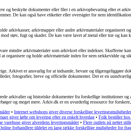
sere og beskytte dokumenter eller filer i en arkivopbevaring eller et ar
lommer. De kan også have etiketter eller oversigter for nem identifikatio
holde arkivkasser, arkivmapper eller andre arkivmaterialer organiseret o
t mod støv, fugt og skader. De kan være lavet af metal eller træ og kan ko
vare mindre arkivmaterialer som arkivkort eller indekser. Skufferne kan 
 at organisere og holde arkivmateriale inden for nem rækkevidde og si
ge. Arkivet er ansvarlig for at indsamle, bevare og tilgængeliggøre doku
eder, fotografier, breve og officielle dokumenter. Det er en uundværlig 
erede arkivalier og historiske dokumenter fra forskellige institutioner 
irkebøger og meget mere. Arkiv.dk er en uvurderlig ressource for forskere
småder
•
Internet webshops giver diverse forskellige leveringsmulighede
maer giver løfte om levering efter en enkelt hverdag
•
Folk bestiller hos
e varehuse giver alverdens leveringsmåder
•
Flere outlets på nettet still
Online forhandlere tildeler en lang række forskellige muligheder for frag