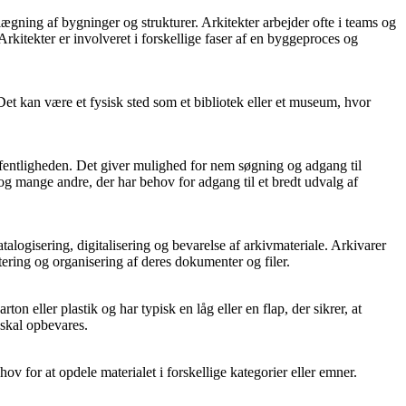
anlægning af bygninger og strukturer. Arkitekter arbejder ofte i teams og
Arkitekter er involveret i forskellige faser af en byggeproces og
. Det kan være et fysisk sted som et bibliotek eller et museum, hvor
r offentligheden. Det giver mulighed for nem søgning og adgang til
re og mange andre, der har behov for adgang til et bredt udvalg af
logisering, digitalisering og bevarelse af arkivmateriale. Arkivarer
tering og organisering af deres dokumenter og filer.
on eller plastik og har typisk en låg eller en flap, der sikrer, at
 skal opbevares.
hov for at opdele materialet i forskellige kategorier eller emner.