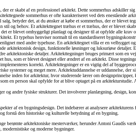
der er skabt af en professionel arkitekt. Dette sommerhus adskiller sig 
rkitekttegnede sommerhus er ofte karakteriseret ved dets enestående arki
il salg, betyder det, at du ønsker at købe et sommerhus, der er blevet te
n stil og behov. Et arkitekttegnet træhus er et træhus, der er blevet skabt
 at det er blevet omhyggeligt planlagt og designer til at opfylde alle kr
n arkitekt. Et typehus henviser normalt til en standardiseret bygningsko
nlignet med andre typehuse. En arkitekttegnet villa er en velbygget og sp
de arkitektonisk design, funktionelle løsninger og luksuriøse detaljer. En
dre arkitektoniske detaljer. Arkitekttegninger bruges primært som en vej
r et hus, som er blevet designet eller ændret af en arkitekt. Disse tegni
r implementeres korrekt. Arkitekttegninger er en vigtig del af byggeproc
ektriske systemer og meget mere. Arkitektuddannelse er uddannelse, der
annelse inden for arkitektur, hvor studerende lærer om designprincipper
 som en person skal opfylde for at blive optaget på en arkitekturstudie. 
r og andre fysiske strukturer. Det involverer planlægning, design, kons
 aspekter af en bygningsdesign. Det indebærer at analysere arkitekturen
 og forstå den historiske og kulturelle betydning af en bygning.
mange berømte arkitektoniske mesterværker, herunder Antoni Gaudís vær
ske, modernistiske og moderne bygninger.