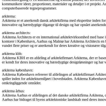
kommunikere ideer, proportioner, materialer og detaljer i et projekt. 
computerbaserede tegneprogrammer.
arkitema:
Arkitema er et anerkendt dansk arkitektfirma med ekspertise inden fo
innovative og bæredygtige tilgange til design og har opnået anerkendels
arkitema architects:
Arkitema Architects er en international arkitektvirksomhed med base i
kontorer i København, Aarhus og Malmø har Arkitema Architects en bre
vundet flere priser og er anerkendt for deres kreative og visionære tilga
arkitema kbh:
Arkitema KBH er en afdeling af arkitektfirmaet Arkitema, der er bas
er kendt for deres innovative og bæredygtige designløsninger og har 
arkitema københavn:
Arkitema København refererer til afdelingen af arkitektfirmaet Arkite
spiller inden for arkitekturmiljøet i hovedstaden. Arkitema København
omkringliggende områder.
arkitema århus:
Arkitema Aarhus er afdelingen af det danske arkitektfirma Arkitema, de
Aarhus har bidraget til byens arkitektoniske landskab med deres inno