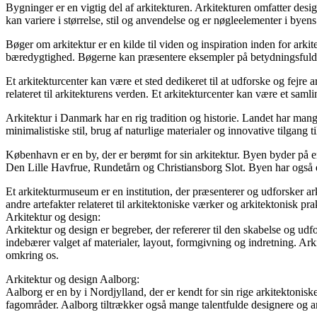
Bygninger er en vigtig del af arkitekturen. Arkitekturen omfatter desi
kan variere i størrelse, stil og anvendelse og er nøgleelementer i byen
Bøger om arkitektur er en kilde til viden og inspiration inden for arki
bæredygtighed. Bøgerne kan præsentere eksempler på betydningsfulde by
Et arkitekturcenter kan være et sted dedikeret til at udforske og fejre 
relateret til arkitekturens verden. Et arkitekturcenter kan være et saml
Arkitektur i Danmark har en rig tradition og historie. Landet har mang
minimalistiske stil, brug af naturlige materialer og innovative tilgang 
København er en by, der er berømt for sin arkitektur. Byen byder på 
Den Lille Havfrue, Rundetårn og Christiansborg Slot. Byen har også en
Et arkitekturmuseum er en institution, der præsenterer og udforsker 
andre artefakter relateret til arkitektoniske værker og arkitektonisk pr
Arkitektur og design:
Arkitektur og design er begreber, der refererer til den skabelse og ud
indebærer valget af materialer, layout, formgivning og indretning. Arkit
omkring os.
Arkitektur og design Aalborg:
Aalborg er en by i Nordjylland, der er kendt for sin rige arkitektonis
fagområder. Aalborg tiltrækker også mange talentfulde designere og ark