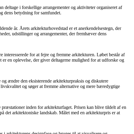
deltage i forskellige arrangementer og aktiviteter organiseret af
n og dens betydning for samfundet.
ældende år. Årets arkitekturhovedstad er et anerkendelsestegn, der
nheder, udstillinger og arrangementer, der fremhæver dens
e interesserede for at fejre og fremme arkitekturen. Løbet består af
t er en oplevelse, der giver deltagerne mulighed for at udforske og
re og ændre den eksisterende arkitekturpraksis og diskutere
g livskvalitet og søger at fremme alternative og mere bæredygtige
 præstationer inden for arkitekturfaget. Prisen kan blive tildelt af en
e på det arkitektoniske landskab. Målet med en arkitekturpris er at
 i arkitekturens designfase og bruges til at visualisere og