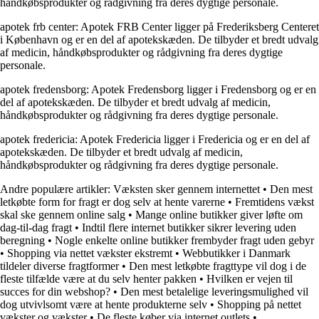
håndkøbsprodukter og rådgivning fra deres dygtige personale.
apotek frb center: Apotek FRB Center ligger på Frederiksberg Centeret
i København og er en del af apotekskæden. De tilbyder et bredt udvalg
af medicin, håndkøbsprodukter og rådgivning fra deres dygtige
personale.
apotek fredensborg: Apotek Fredensborg ligger i Fredensborg og er en
del af apotekskæden. De tilbyder et bredt udvalg af medicin,
håndkøbsprodukter og rådgivning fra deres dygtige personale.
apotek fredericia: Apotek Fredericia ligger i Fredericia og er en del af
apotekskæden. De tilbyder et bredt udvalg af medicin,
håndkøbsprodukter og rådgivning fra deres dygtige personale.
Andre populære artikler:
Væksten sker gennem internettet
•
Den mest
letkøbte form for fragt er dog selv at hente varerne
•
Fremtidens vækst
skal ske gennem online salg
•
Mange online butikker giver løfte om
dag-til-dag fragt
•
Indtil flere internet butikker sikrer levering uden
beregning
•
Nogle enkelte online butikker frembyder fragt uden gebyr
•
Shopping via nettet vækster ekstremt
•
Webbutikker i Danmark
tildeler diverse fragtformer
•
Den mest letkøbte fragttype vil dog i de
fleste tilfælde være at du selv henter pakken
•
Hvilken er vejen til
succes for din webshop?
•
Den mest betalelige leveringsmulighed vil
dog utvivlsomt være at hente produkterne selv
•
Shopping på nettet
vækster og vækster
•
De fleste køber via internet outlets
•