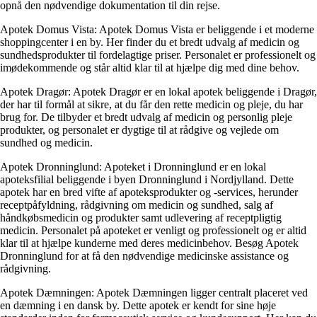
opnå den nødvendige dokumentation til din rejse.
Apotek Domus Vista: Apotek Domus Vista er beliggende i et moderne
shoppingcenter i en by. Her finder du et bredt udvalg af medicin og
sundhedsprodukter til fordelagtige priser. Personalet er professionelt og
imødekommende og står altid klar til at hjælpe dig med dine behov.
Apotek Dragør: Apotek Dragør er en lokal apotek beliggende i Dragør,
der har til formål at sikre, at du får den rette medicin og pleje, du har
brug for. De tilbyder et bredt udvalg af medicin og personlig pleje
produkter, og personalet er dygtige til at rådgive og vejlede om
sundhed og medicin.
Apotek Dronninglund: Apoteket i Dronninglund er en lokal
apoteksfilial beliggende i byen Dronninglund i Nordjylland. Dette
apotek har en bred vifte af apoteksprodukter og -services, herunder
receptpåfyldning, rådgivning om medicin og sundhed, salg af
håndkøbsmedicin og produkter samt udlevering af receptpligtig
medicin. Personalet på apoteket er venligt og professionelt og er altid
klar til at hjælpe kunderne med deres medicinbehov. Besøg Apotek
Dronninglund for at få den nødvendige medicinske assistance og
rådgivning.
Apotek Dæmningen: Apotek Dæmningen ligger centralt placeret ved
en dæmning i en dansk by. Dette apotek er kendt for sine høje