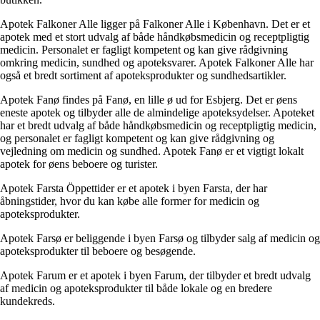
Apotek Falkoner Alle ligger på Falkoner Alle i København. Det er et
apotek med et stort udvalg af både håndkøbsmedicin og receptpligtig
medicin. Personalet er fagligt kompetent og kan give rådgivning
omkring medicin, sundhed og apoteksvarer. Apotek Falkoner Alle har
også et bredt sortiment af apoteksprodukter og sundhedsartikler.
Apotek Fanø findes på Fanø, en lille ø ud for Esbjerg. Det er øens
eneste apotek og tilbyder alle de almindelige apoteksydelser. Apoteket
har et bredt udvalg af både håndkøbsmedicin og receptpligtig medicin,
og personalet er fagligt kompetent og kan give rådgivning og
vejledning om medicin og sundhed. Apotek Fanø er et vigtigt lokalt
apotek for øens beboere og turister.
Apotek Farsta Öppettider er et apotek i byen Farsta, der har
åbningstider, hvor du kan købe alle former for medicin og
apoteksprodukter.
Apotek Farsø er beliggende i byen Farsø og tilbyder salg af medicin og
apoteksprodukter til beboere og besøgende.
Apotek Farum er et apotek i byen Farum, der tilbyder et bredt udvalg
af medicin og apoteksprodukter til både lokale og en bredere
kundekreds.