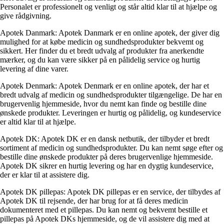
Personalet er professionelt og venligt og står altid klar til at hjælpe og
give rådgivning.
Apotek Danmark: Apotek Danmark er en online apotek, der giver dig
mulighed for at købe medicin og sundhedsprodukter bekvemt og
sikkert. Her finder du et bredt udvalg af produkter fra anerkendte
mærker, og du kan være sikker på en pålidelig service og hurtig
levering af dine varer.
Apotek Denmark: Apotek Denmark er en online apotek, der har et
bredt udvalg af medicin og sundhedsprodukter tilgængelige. De har en
brugervenlig hjemmeside, hvor du nemt kan finde og bestille dine
ønskede produkter. Leveringen er hurtig og pålidelig, og kundeservice
er altid klar til at hjælpe.
Apotek DK: Apotek DK er en dansk netbutik, der tilbyder et bredt
sortiment af medicin og sundhedsprodukter. Du kan nemt søge efter og
bestille dine ønskede produkter på deres brugervenlige hjemmeside.
Apotek DK sikrer en hurtig levering og har en dygtig kundeservice,
der er klar til at assistere dig.
Apotek DK pillepas: Apotek DK pillepas er en service, der tilbydes af
Apotek DK til rejsende, der har brug for at få deres medicin
dokumenteret med et pillepas. Du kan nemt og bekvemt bestille et
pillepas på Apotek DKs hjemmeside, og de vil assistere dig med at