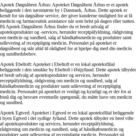
Apotek Døgnåbent Århus: Apoteket Døgnåbent Århus er et apotek
beliggende i den næststørste by i Danmark, Århus. Dette apotek er
kendt for sin døgnåbne service, der giver kunderne mulighed for at få
medicin og farmaceutisk assistance når som helst på dagen eller natten.
På Apotek Døgnåbent Århus finder du et bredt udvalg af
apoteksprodukter og -services, herunder receptpåfyldning, rådgivning
om medicin og sundhed, salg af håndkøbsmedicin og produkter samt
udlevering af receptpligtig medicin. Personalet på apoteket er
døgnåbent og står altid til rådighed for at hjælpe dig med din medicin
og sundhedsbehov.
Apotek Ebeltoft: Apoteket i Ebeltoft er en lokal apoteksfilial
beliggende i den smukke by Ebeltoft i Østjylland. Dette apotek tilbyder
et bredt udvalg af apoteksprodukter og services, herunder
receptpåfyldning, rådgivning om medicin og sundhed, salg af
håndkøbsmedicin og produkter samt udlevering af receptpligtig
medicin. Personalet på apoteket er venligt og kyndigt og er der for at
bistå dig og besvare eventuelle spørgsmål, du måtte have om medicin
og sundhed.
Apotek Egtved: Apoteket i Egtved er en lokal apoteksfilial beliggende
i byen Egtved i det sydlige Jylland. Dette apotek tilbyder en bred vifte
af apoteksprodukter og services, herunder receptpåfyldning,
rådgivning om medicin og sundhed, salg af håndkøbsmedicin og
produkter samt udlevering af receptpligtig medicin. Personalet på