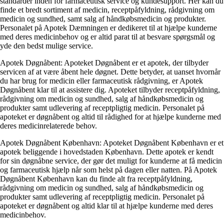
standarder inden for farmaceutisk service og kundesupport. Her kan du
finde et bredt sortiment af medicin, receptpåfyldning, rådgivning om
medicin og sundhed, samt salg af håndkøbsmedicin og produkter.
Personalet på Apotek Dæmningen er dedikeret til at hjælpe kunderne
med deres medicinbehov og er altid parat til at besvare spørgsmål og
yde den bedst mulige service.
Apotek Døgnåbent: Apoteket Døgnåbent er et apotek, der tilbyder
servicen af ​​at være åbent hele døgnet. Dette betyder, at uanset hvornår
du har brug for medicin eller farmaceutisk rådgivning, er Apotek
Døgnåbent klar til at assistere dig. Apoteket tilbyder receptpåfyldning,
rådgivning om medicin og sundhed, salg af håndkøbsmedicin og
produkter samt udlevering af receptpligtig medicin. Personalet på
apoteket er døgnåbent og altid til rådighed for at hjælpe kunderne med
deres medicinrelaterede behov.
Apotek Døgnåbent København: Apoteket Døgnåbent København er et
apotek beliggende i hovedstaden København. Dette apotek er kendt
for sin døgnåbne service, der gør det muligt for kunderne at få medicin
og farmaceutisk hjælp når som helst på dagen eller natten. På Apotek
Døgnåbent København kan du finde alt fra receptpåfyldning,
rådgivning om medicin og sundhed, salg af håndkøbsmedicin og
produkter samt udlevering af receptpligtig medicin. Personalet på
apoteket er døgnåbent og altid klar til at hjælpe kunderne med deres
medicinbehov.