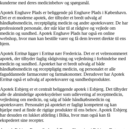
kunderne med deres medicinbehov og spørgsmål.
Apotek Enghave Plads er beliggende på Enghave Plads i København.
Det er et moderne apotek, der tilbyder et bredt udvalg af
håndkøbsmedicin, receptpligtig medicin og andre apoteksvarer. De har
professionelt personale, der står klar til at rådgive og vejlede om
medicin og sundhed. Apotek Enghave Plads har også en online
webshop, hvor man kan bestille varer og få dem leveret direkte til ens
hjem.
Apotek Erritsø ligger i Erritsø nær Fredericia. Det er et velrenommeret
apotek, der tilbyder faglig rådgivning og vejledning i forbindelse med
medicin og sundhed. Apoteket har et bredt udvalg af både
håndkøbsmedicin og receptpligtig medicin, og personalet er alle
faguddannede farmaceuter og farmakonomer. Derudover har Apotek
Erritsø også et udvalg af apoteksvarer og sundhedsprodukter.
Apotek Esbjerg er et centralt beliggende apotek i Esbjerg. Det tilbyder
alle de almindelige apoteksydelser som udlevering af receptmedicin,
vejledning om medicin, og salg af både håndkøbsmedicin og
apoteksvarer. Personalet på apoteket er fagligt kompetent og kan
hjælpe med at finde de rigtige produkter til ens behov. Apotek Esbjerg
har desuden en lukket afdeling i Bilka, hvor man også kan få
ekspederet sine recepter.