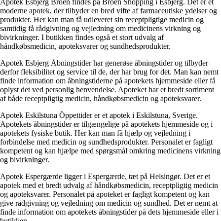
Apotek Esbjerg Broen findes på Broen Shopping i Esbjerg. Det er et
moderne apotek, der tilbyder en bred vifte af farmaceutiske ydelser og
produkter. Her kan man få udleveret sin receptpligtige medicin og
samtidig få rådgivning og vejledning om medicinens virkning og
bivirkninger. I butikken findes også et stort udvalg af
håndkøbsmedicin, apoteksvarer og sundhedsprodukter.
Apotek Esbjerg Åbningstider har generøse åbningstider og tilbyder
derfor fleksibilitet og service til de, der har brug for det. Man kan nemt
finde information om åbningstiderne på apotekets hjemmeside eller få
oplyst det ved personlig henvendelse. Apoteket har et bredt sortiment
af både receptpligtig medicin, håndkøbsmedicin og apoteksvarer.
Apotek Eskilstuna Öppettider er et apotek i Eskilstuna, Sverige.
Apotekets åbningstider er tilgængelige på apotekets hjemmeside og i
apotekets fysiske butik. Her kan man få hjælp og vejledning i
forbindelse med medicin og sundhedsprodukter. Personalet er fagligt
kompetent og kan hjælpe med spørgsmål omkring medicinens virkning
og bivirkninger.
Apotek Espergærde ligger i Espergærde, tæt på Helsingør. Det er et
apotek med et bredt udvalg af håndkøbsmedicin, receptpligtig medicin
og apoteksvarer. Personalet på apoteket er fagligt kompetent og kan
give rådgivning og vejledning om medicin og sundhed. Det er nemt at
finde information om apotekets åbningstider på dets hjemmeside eller i
butikken.