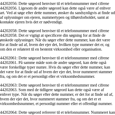
44202056: Dette søgeord henviser til et telefonnummer med cifrene
44202056. Ligesom de andre søgeord kan dette også være af enhver
art. Ved at søge efter dette nummer, ønsker du sandsynligvis at finde ud
af oplysninger om ejeren, nummertypen og tilhørsforholdet, samt at
kontakte ejeren hvis det er nødvendigt.
44202058: Dette søgeord henviser til et telefonnummer med cifrene
44202058. Det er vigtigt at specificere din søgning for at finde de
ønskede oplysninger. Når du søger efter dette nummer, kan det være
for at finde ud af, hvem der ejer det, hvilken type nummer det er, og
om den er relateret til en bestemt virksomhed eller organisation.
44202061: Dette søgeord henviser til et telefonnummer med cifrene
44202061. På samme måde som de andre søgeord, kan dette også
være forskellige typer numre. Hvis du søger efter dette nummer, kan
det være for at finde ud af hvem der ejer det, hvor nummeret stammer
fra, og om det er et personligt eller et virksomhedsnummer.
44202063: Dette søgeord henviser til et telefonnummer med cifrene
44202063. Som med de tidligere søgeord kan dette også være af
enhver type. Når du søger efter dette nummer, er det for at finde ud af,
hvem der ejer det, hvor nummeret stammer fra, og om det er et
virksomhedsnummer, et personligt nummer eller et offentligt nummer.
44202064: Dette søgeord refererer til et telefonnummer. Nummeret kan