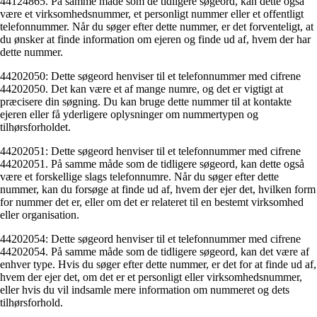
44124865. På samme måde som de tidligere søgeord, kan dette også
være et virksomhedsnummer, et personligt nummer eller et offentligt
telefonnummer. Når du søger efter dette nummer, er det forventeligt, at
du ønsker at finde information om ejeren og finde ud af, hvem der har
dette nummer.
44202050: Dette søgeord henviser til et telefonnummer med cifrene
44202050. Det kan være et af mange numre, og det er vigtigt at
præcisere din søgning. Du kan bruge dette nummer til at kontakte
ejeren eller få yderligere oplysninger om nummertypen og
tilhørsforholdet.
44202051: Dette søgeord henviser til et telefonnummer med cifrene
44202051. På samme måde som de tidligere søgeord, kan dette også
være et forskellige slags telefonnumre. Når du søger efter dette
nummer, kan du forsøge at finde ud af, hvem der ejer det, hvilken form
for nummer det er, eller om det er relateret til en bestemt virksomhed
eller organisation.
44202054: Dette søgeord henviser til et telefonnummer med cifrene
44202054. På samme måde som de tidligere søgeord, kan det være af
enhver type. Hvis du søger efter dette nummer, er det for at finde ud af,
hvem der ejer det, om det er et personligt eller virksomhedsnummer,
eller hvis du vil indsamle mere information om nummeret og dets
tilhørsforhold.