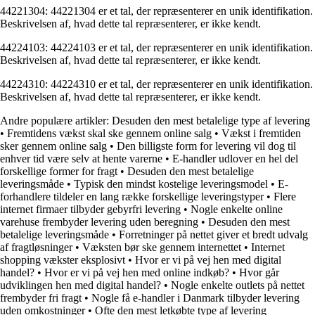
44221304: 44221304 er et tal, der repræsenterer en unik identifikation.
Beskrivelsen af, hvad dette tal repræsenterer, er ikke kendt.
44224103: 44224103 er et tal, der repræsenterer en unik identifikation.
Beskrivelsen af, hvad dette tal repræsenterer, er ikke kendt.
44224310: 44224310 er et tal, der repræsenterer en unik identifikation.
Beskrivelsen af, hvad dette tal repræsenterer, er ikke kendt.
Andre populære artikler:
Desuden den mest betalelige type af levering
•
Fremtidens vækst skal ske gennem online salg
•
Vækst i fremtiden
sker gennem online salg
•
Den billigste form for levering vil dog til
enhver tid være selv at hente varerne
•
E-handler udlover en hel del
forskellige former for fragt
•
Desuden den mest betalelige
leveringsmåde
•
Typisk den mindst kostelige leveringsmodel
•
E-
forhandlere tildeler en lang række forskellige leveringstyper
•
Flere
internet firmaer tilbyder gebyrfri levering
•
Nogle enkelte online
varehuse frembyder levering uden beregning
•
Desuden den mest
betalelige leveringsmåde
•
Forretninger på nettet giver et bredt udvalg
af fragtløsninger
•
Væksten bør ske gennem internettet
•
Internet
shopping vækster eksplosivt
•
Hvor er vi på vej hen med digital
handel?
•
Hvor er vi på vej hen med online indkøb?
•
Hvor går
udviklingen hen med digital handel?
•
Nogle enkelte outlets på nettet
frembyder fri fragt
•
Nogle få e-handler i Danmark tilbyder levering
uden omkostninger
•
Ofte den mest letkøbte type af levering