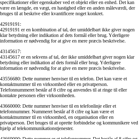
specifikationer eller egenskaber ved et objekt eller en enhed. Det kan
være en længde, en vægt, en hastighed eller en anden måleværdi, der
bruges til at beskrive eller kvantificere noget konkret.
42919191:
42919191 er en kombination af tal, der umiddelbart ikke giver nogen
klar betydning eller indikation af dets formål eller brug. Yderligere
information er nødvendig for at give en mere præcis beskrivelse.
43145617:
43145617 er en sekvens af tal, der ikke umiddelbart giver nogen klar
betydning eller indikation af dets formål eller brug. Yderligere
information er nødvendig for at give en mere præcis beskrivelse.
43556680: Dette nummer henviser til en telefon. Det kan være et
kontaktnummer til en virksomhed eller en privatperson.
Telefonnummeret består af 8 cifre og anvendes til at ringe til eller
kontakte personen eller virksomheden.
43660000: Dette nummer henviser til en telefonlinje eller et
telefonnummer. Nummeret består af 8 cifre og kan være et
kontaktnummer til en virksomhed, en organisation eller en
privatperson. Det bruges til at oprette forbindelse og kommunikere ved
hjælp af telekommunikationstjenester.
43669000: Dette nummer er et telefonnummer. Det består af 8 cifre og