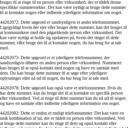
bruges til at ringe til en person eller virksomhed, der er tildelt denne
specifikke nummerrække. Det kan være nyttigt at bruge dette nummer
til at kontakte nogen eller indhente yderligere information om noget.
44202072: Dette søgeord er sandsynligvis et andet telefonnummer.
Ligegyldigt hvem der ejer eller bruger dette nummer, kan det bruges til
at kommunikere med den pågældende person eller virksomhed. Det
kan være nyttigt at holde sig opdateret på, hvem der ringer til dette
nummer, eller bruge det til at kontakte nogen, du har brug for at tale
med.
44202073: Dette søgeord er et yderligere telefonnummer, der
sandsynligvis tilhører en anden person eller virksomhed. Nummeret
kan bruges til at opnå kontakt med nogen og have en samtale med
dem. Du kan bruge dette nummer til at søge efter yderligere
oplysninger eller nå ud til nogen, du har brug for at tale med.
44202078: Dette søgeord kan også være et telefonnummer. Hvis du
har dette nummer, kan du bruge det til at kontakte en specifik person
eller virksomhed. Ved at ringe til dette nummer kan du nå ud til nogen
og have en samtale eller indhente yderligere information om noget.
44202082: Dette er endnu et muligt telefonnummer. Det kan være en
unik kombination af tal, der er tildelt en person eller virksomhed. Ved
at bruge dette nummer kan du ringe til dem og opnå kontakt eller