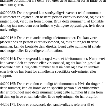
indhente oplysninger fra dem. Søg efter dette nummer for at finde ud af
mere om ejeren.
44202083: Dette søgeord kan sandsynligvis være et telefonnummer.
Nummeret er knyttet til en bestemt person eller virksomhed, og hvis du
ringer til det, vil du nå frem til dem. Brug dette nummer til at kontakte
dem og tale med dem eller indhente yderligere oplysninger, hvis det er
nødvendigt.
44202161: Dette er et andet muligt telefonnummer. Det kan være
placeret hos en person eller virksomhed, og hvis du ringer til dette
nummer, kan du kontakte dem direkte. Brug dette nummer til at tale
med nogen eller få yderligere information.
44202164: Dette søgeord kan også være et telefonnummer. Nummeret
kan være tildelt en person eller virksomhed, og det kan bruges til at
kontakte dem. Brug dette nummer til at nå dem og have en samtale,
eller hvis du har brug for at indhente specifikke oplysninger eller
support.
44202165: Dette er endnu et muligt telefonnummer. Hvis du ringer til
dette nummer, kan du kontakte en specifik person eller virksomhed,
der er forbundet med dette nummer. Brug dette nummer til at nå frem
til dem og have en samtale eller få de oplysninger, du har brug for.
44202171: Dette er et søgeord, der sandsynligvis refererer til et