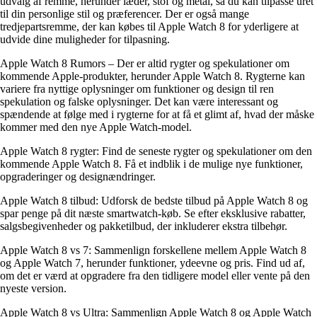
udvalg af remme, herunder læder, stof og metal, så du kan tilpasse uret
til din personlige stil og præferencer. Der er også mange
tredjepartsremme, der kan købes til Apple Watch 8 for yderligere at
udvide dine muligheder for tilpasning.
Apple Watch 8 Rumors – Der er altid rygter og spekulationer om
kommende Apple-produkter, herunder Apple Watch 8. Rygterne kan
variere fra nyttige oplysninger om funktioner og design til ren
spekulation og falske oplysninger. Det kan være interessant og
spændende at følge med i rygterne for at få et glimt af, hvad der måske
kommer med den nye Apple Watch-model.
Apple Watch 8 rygter: Find de seneste rygter og spekulationer om den
kommende Apple Watch 8. Få et indblik i de mulige nye funktioner,
opgraderinger og designændringer.
Apple Watch 8 tilbud: Udforsk de bedste tilbud på Apple Watch 8 og
spar penge på dit næste smartwatch-køb. Se efter eksklusive rabatter,
salgsbegivenheder og pakketilbud, der inkluderer ekstra tilbehør.
Apple Watch 8 vs 7: Sammenlign forskellene mellem Apple Watch 8
og Apple Watch 7, herunder funktioner, ydeevne og pris. Find ud af,
om det er værd at opgradere fra den tidligere model eller vente på den
nyeste version.
Apple Watch 8 vs Ultra: Sammenlign Apple Watch 8 og Apple Watch