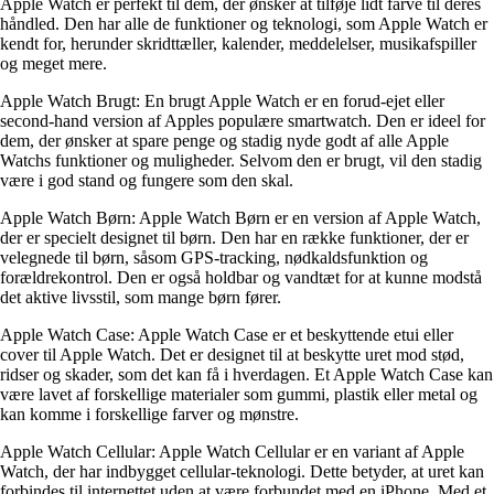
Apple Watch er perfekt til dem, der ønsker at tilføje lidt farve til deres
håndled. Den har alle de funktioner og teknologi, som Apple Watch er
kendt for, herunder skridttæller, kalender, meddelelser, musikafspiller
og meget mere.
Apple Watch Brugt: En brugt Apple Watch er en forud-ejet eller
second-hand version af Apples populære smartwatch. Den er ideel for
dem, der ønsker at spare penge og stadig nyde godt af alle Apple
Watchs funktioner og muligheder. Selvom den er brugt, vil den stadig
være i god stand og fungere som den skal.
Apple Watch Børn: Apple Watch Børn er en version af Apple Watch,
der er specielt designet til børn. Den har en række funktioner, der er
velegnede til børn, såsom GPS-tracking, nødkaldsfunktion og
forældrekontrol. Den er også holdbar og vandtæt for at kunne modstå
det aktive livsstil, som mange børn fører.
Apple Watch Case: Apple Watch Case er et beskyttende etui eller
cover til Apple Watch. Det er designet til at beskytte uret mod stød,
ridser og skader, som det kan få i hverdagen. Et Apple Watch Case kan
være lavet af forskellige materialer som gummi, plastik eller metal og
kan komme i forskellige farver og mønstre.
Apple Watch Cellular: Apple Watch Cellular er en variant af Apple
Watch, der har indbygget cellular-teknologi. Dette betyder, at uret kan
forbindes til internettet uden at være forbundet med en iPhone. Med et