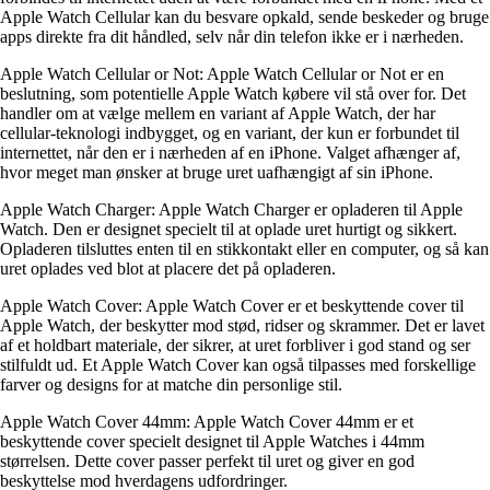
Apple Watch Cellular kan du besvare opkald, sende beskeder og bruge
apps direkte fra dit håndled, selv når din telefon ikke er i nærheden.
Apple Watch Cellular or Not: Apple Watch Cellular or Not er en
beslutning, som potentielle Apple Watch købere vil stå over for. Det
handler om at vælge mellem en variant af Apple Watch, der har
cellular-teknologi indbygget, og en variant, der kun er forbundet til
internettet, når den er i nærheden af en iPhone. Valget afhænger af,
hvor meget man ønsker at bruge uret uafhængigt af sin iPhone.
Apple Watch Charger: Apple Watch Charger er opladeren til Apple
Watch. Den er designet specielt til at oplade uret hurtigt og sikkert.
Opladeren tilsluttes enten til en stikkontakt eller en computer, og så kan
uret oplades ved blot at placere det på opladeren.
Apple Watch Cover: Apple Watch Cover er et beskyttende cover til
Apple Watch, der beskytter mod stød, ridser og skrammer. Det er lavet
af et holdbart materiale, der sikrer, at uret forbliver i god stand og ser
stilfuldt ud. Et Apple Watch Cover kan også tilpasses med forskellige
farver og designs for at matche din personlige stil.
Apple Watch Cover 44mm: Apple Watch Cover 44mm er et
beskyttende cover specielt designet til Apple Watches i 44mm
størrelsen. Dette cover passer perfekt til uret og giver en god
beskyttelse mod hverdagens udfordringer.