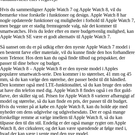
Hvis du sammenligner Apple Watch 7 og Apple Watch 8, vil du
bemærke visse forskelle i funktioner og design. Apple Watch 8 har
nogle opdaterede funktioner og muligheder i forhold til Apple Watch 7,
men begge ure er stadig fremragende valg, når det kommer til
smartwatches. Hvis du leder efter en mere budgetvenlig mulighed, kan
Apple Watch SE være et godt alternativ til Apple Watch 7.
Så uanset om du er på udkig efter den nyeste Apple Watch 7 model i
en bestemt farve eller materiale, vil du kunne finde den hos forhandlere
som Telenor. Hos dem kan du også finde tilbud og prispakker, der
passer til dine behov og budget.
Apple Watch 8 – Apple Watch 8 er den nyeste model i Apples
populære smartwatch-serie. Den kommer i to størrelser, 41 mm og 45
mm, så du kan vælge den størrelse, der passer bedst til dit håndled.
Den kommer også med LTE-funktionalitet, så du kan bruge den uden
at have din telefon med dig. Apple Watch 8 findes også i en flot guld-
farve, der skiller sig ud. Prisen for Apple Watch 8 varierer afhængigt af
model og størrelse, så du kan finde en pris, der passer til dit budget.
Hvis du venter på at købe en Apple Watch 8, kan du holde øje med
nyheder om dens udgivelse og udgivelsesdato. Der er også mange
forskellige remme at vælge imellem til Apple Watch 8, så du kan
tilpasse den til din stil. Endelig er der også mange rygter om Apple
Watch 8, der cirkulerer, og det kan være spændende at følge med i,
hvad der kan være i vente med den nye model.