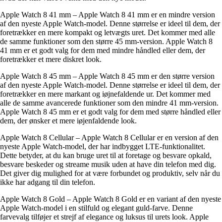
Apple Watch 8 41 mm – Apple Watch 8 41 mm er en mindre version
af den nyeste Apple Watch-model. Denne størrelse er ideel til dem, der
foretrækker en mere kompakt og letvægts uret. Det kommer med alle
de samme funktioner som den større 45 mm-version. Apple Watch 8
41 mm er et godt valg for dem med mindre håndled eller dem, der
foretrækker et mere diskret look.
Apple Watch 8 45 mm – Apple Watch 8 45 mm er den større version
af den nyeste Apple Watch-model. Denne størrelse er ideel til dem, der
foretrækker en mere markant og iøjnefaldende ur. Det kommer med
alle de samme avancerede funktioner som den mindre 41 mm-version.
Apple Watch 8 45 mm er et godt valg for dem med større håndled eller
dem, der ønsker et mere iøjenfaldende look.
Apple Watch 8 Cellular – Apple Watch 8 Cellular er en version af den
nyeste Apple Watch-model, der har indbygget LTE-funktionalitet.
Dette betyder, at du kan bruge uret til at foretage og besvare opkald,
besvare beskeder og streame musik uden at have din telefon med dig.
Det giver dig mulighed for at være forbundet og produktiv, selv når du
ikke har adgang til din telefon.
Apple Watch 8 Gold – Apple Watch 8 Gold er en variant af den nyeste
Apple Watch-model i en stilfuld og elegant guld-farve. Denne
farvevalg tilføjer et strejf af elegance og luksus til urets look. Apple