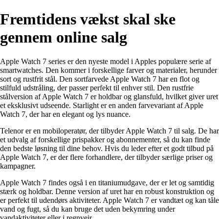
Fremtidens vækst skal ske
gennem online salg
Apple Watch 7 series er den nyeste model i Apples populære serie af
smartwatches. Den kommer i forskellige farver og materialer, herunder
sort og rustfrit stål. Den sortfarvede Apple Watch 7 har en flot og
stilfuld udstråling, der passer perfekt til enhver stil. Den rustfrie
stålversion af Apple Watch 7 er holdbar og glansfuld, hvilket giver uret
et eksklusivt udseende. Starlight er en anden farvevariant af Apple
Watch 7, der har en elegant og lys nuance.
Telenor er en mobiloperatør, der tilbyder Apple Watch 7 til salg. De har
et udvalg af forskellige prispakker og abonnementer, så du kan finde
den bedste løsning til dine behov. Hvis du leder efter et godt tilbud på
Apple Watch 7, er der flere forhandlere, der tilbyder særlige priser og
kampagner.
Apple Watch 7 findes også i en titaniumudgave, der er let og samtidig
stærk og holdbar. Denne version af uret har en robust konstruktion og
er perfekt til udendørs aktiviteter. Apple Watch 7 er vandtæt og kan tåle
vand og fugt, så du kan bruge det uden bekymring under
vandaktiviteter eller i regnvejr.