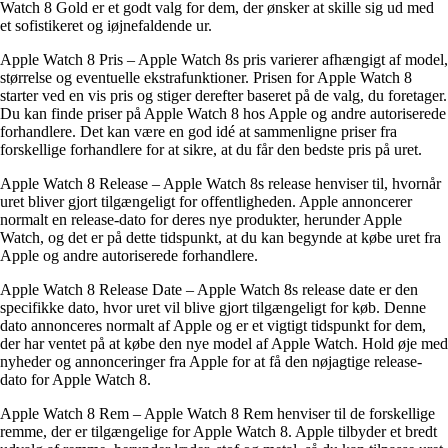
Watch 8 Gold er et godt valg for dem, der ønsker at skille sig ud med
et sofistikeret og iøjnefaldende ur.
Apple Watch 8 Pris – Apple Watch 8s pris varierer afhængigt af model,
størrelse og eventuelle ekstrafunktioner. Prisen for Apple Watch 8
starter ved en vis pris og stiger derefter baseret på de valg, du foretager.
Du kan finde priser på Apple Watch 8 hos Apple og andre autoriserede
forhandlere. Det kan være en god idé at sammenligne priser fra
forskellige forhandlere for at sikre, at du får den bedste pris på uret.
Apple Watch 8 Release – Apple Watch 8s release henviser til, hvornår
uret bliver gjort tilgængeligt for offentligheden. Apple annoncerer
normalt en release-dato for deres nye produkter, herunder Apple
Watch, og det er på dette tidspunkt, at du kan begynde at købe uret fra
Apple og andre autoriserede forhandlere.
Apple Watch 8 Release Date – Apple Watch 8s release date er den
specifikke dato, hvor uret vil blive gjort tilgængeligt for køb. Denne
dato annonceres normalt af Apple og er et vigtigt tidspunkt for dem,
der har ventet på at købe den nye model af Apple Watch. Hold øje med
nyheder og annonceringer fra Apple for at få den nøjagtige release-
dato for Apple Watch 8.
Apple Watch 8 Rem – Apple Watch 8 Rem henviser til de forskellige
remme, der er tilgængelige for Apple Watch 8. Apple tilbyder et bredt