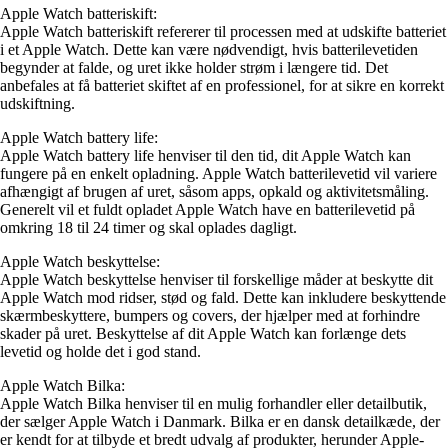
Apple Watch batteriskift:
Apple Watch batteriskift refererer til processen med at udskifte batteriet
i et Apple Watch. Dette kan være nødvendigt, hvis batterilevetiden
begynder at falde, og uret ikke holder strøm i længere tid. Det
anbefales at få batteriet skiftet af en professionel, for at sikre en korrekt
udskiftning.
Apple Watch battery life:
Apple Watch battery life henviser til den tid, dit Apple Watch kan
fungere på en enkelt opladning. Apple Watch batterilevetid vil variere
afhængigt af brugen af uret, såsom apps, opkald og aktivitetsmåling.
Generelt vil et fuldt opladet Apple Watch have en batterilevetid på
omkring 18 til 24 timer og skal oplades dagligt.
Apple Watch beskyttelse:
Apple Watch beskyttelse henviser til forskellige måder at beskytte dit
Apple Watch mod ridser, stød og fald. Dette kan inkludere beskyttende
skærmbeskyttere, bumpers og covers, der hjælper med at forhindre
skader på uret. Beskyttelse af dit Apple Watch kan forlænge dets
levetid og holde det i god stand.
Apple Watch Bilka:
Apple Watch Bilka henviser til en mulig forhandler eller detailbutik,
der sælger Apple Watch i Danmark. Bilka er en dansk detailkæde, der
er kendt for at tilbyde et bredt udvalg af produkter, herunder Apple-