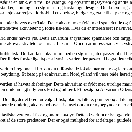
tår af en tank, et filtre-, belysnings- og opvarmningssystem og andre nø
anker, store og små størrelser og forskellige designs. Det kræver også at
nøje overvejes i forhold til ens behov, budget og evne til at pleje og 
er havets overflade. Dette akvarium er fyldt med spændende og farveri
 interaktive aktiviteter og fodre fiskene. Hvis du er interesseret i havl
nder havets yta. Detta akvarium är fyllt med spännande och färgglada 
ka interaktiva aktiviteter och mata fiskarna. Om du är intresserad av hav
 holde fisk. Du kan få et akvarium med en størrelse, der passer til dit hje
Der findes forskellige typer af små akvarier, der passer til begyndere elle
rium i regionen. Her kan du udforske de lokale marine liv og lære om d
betydning. Et besøg på et akvarium i Nordjylland vil være både læreri
den af havets skabninger. Dette akvarium er fyldt med utrolige marine a
 en unik indsigt i dyrenes kost og adfærd. Et besøg på Akvarium Odense
e tilbyder et bredt udvalg af fisk, planter, filtere, pumper og alt det n
sionerede omkring akvariehobbyen. Uanset om du er nybegynder eller erf
ntastiske verden af fisk og andre havdyr. Dette akvarium er beliggende 
et af de store predatorer. Der er også mulighed for at deltage i guidede