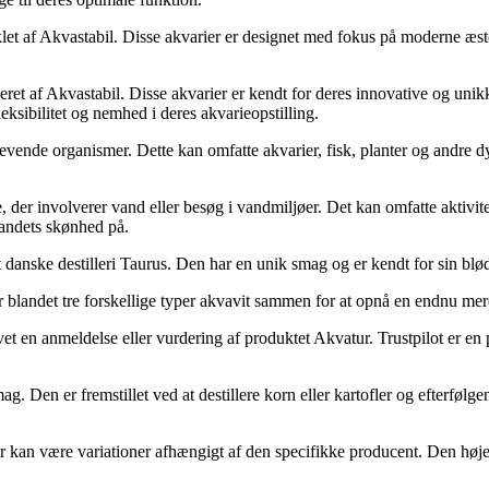
iklet af Akvastabil. Disse akvarier er designet med fokus på moderne æste
ret af Akvastabil. Disse akvarier er kendt for deres innovative og unikke
eksibilitet og nemhed i deres akvarieopstilling.
ndlevende organismer. Dette kan omfatte akvarier, fisk, planter og andre dy
jse, der involverer vand eller besøg i vandmiljøer. Det kan omfatte aktivi
andets skønhed på.
t danske destilleri Taurus. Den har en unik smag og er kendt for sin bl
r blandet tre forskellige typer akvavit sammen for at opnå en endnu me
vet en anmeldelse eller vurdering af produktet Akvatur. Trustpilot er e
ag. Den er fremstillet ved at destillere korn eller kartofler og efterfølg
an være variationer afhængigt af den specifikke producent. Den høje a