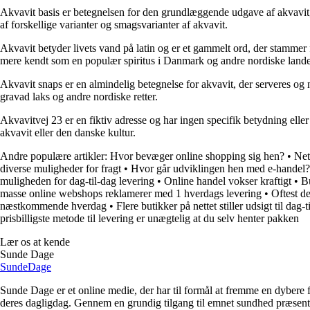
Akvavit basis er betegnelsen for den grundlæggende udgave af akvavit, h
af forskellige varianter og smagsvarianter af akvavit.
Akvavit betyder livets vand på latin og er et gammelt ord, der stammer 
mere kendt som en populær spiritus i Danmark og andre nordiske lande
Akvavit snaps er en almindelig betegnelse for akvavit, der serveres og n
gravad laks og andre nordiske retter.
Akvavitvej 23 er en fiktiv adresse og har ingen specifik betydning eller 
akvavit eller den danske kultur.
Andre populære artikler:
Hvor bevæger online shopping sig hen?
•
Net
diverse muligheder for fragt
•
Hvor går udviklingen hen med e-handel?
muligheden for dag-til-dag levering
•
Online handel vokser kraftigt
•
Bu
masse online webshops reklamerer med 1 hverdags levering
•
Oftest de
næstkommende hverdag
•
Flere butikker på nettet stiller udsigt til dag-
prisbilligste metode til levering er unægtelig at du selv henter pakken
Lær os at kende
Sunde Dage
Sunde
Dage
Sunde Dage er et online medie, der har til formål at fremme en dybere f
deres dagligdag. Gennem en grundig tilgang til emnet sundhed præsentere