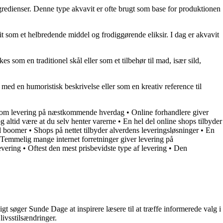
ngredienser. Denne type akvavit er ofte brugt som base for produktionen
it som et helbredende middel og frodiggørende eliksir. I dag er akvavit
 som en traditionel skål eller som et tilbehør til mad, især sild,
 med en humoristisk beskrivelse eller som en kreativ reference til
fte om levering på næstkommende hverdag
•
Online forhandlere giver
g altid være at du selv henter varerne
•
En hel del online shops tilbyder
l boomer
•
Shops på nettet tilbyder alverdens leveringsløsninger
•
En
Temmelig mange internet forretninger giver levering på
evering
•
Oftest den mest prisbevidste type af levering
•
Den
t søger Sunde Dage at inspirere læsere til at træffe informerede valg i
livsstilsændringer.