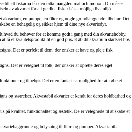
se till att fiskarna får den rätta mängden mat och motion. Du måste
ln av akvariet för att ge dina fiskar bästa möjliga livsmiljö.
 et akvarium, en pumpe, en filter og nogle grundlæggende tilbehør. Det
 skabe en behagelig og sikker hjem til dine nye akvariedyr.
r alt hvad du behøver for at komme godt i gang med din akvariehobby.
 at få et kvalitetsprodukt til en god pris. Køb dit akvarium startsæt hos
signs. Det er perfekt til dem, der ønsker at have og pleje fisk
igns. Det er velegnet til folk, der ønsker at oprette deres eget
funktioner og tilbehør. Det er en fantastisk mulighed for at købe et
igns og størrelser. Akvastabil akvarier er kendt for deres holdbarhed og
 på kvalitet, funktionalitet og æstetik. De er velegnede til at skabe et
a akvariebaggrunde og belysning til filtre og pumper. Akvastabil-