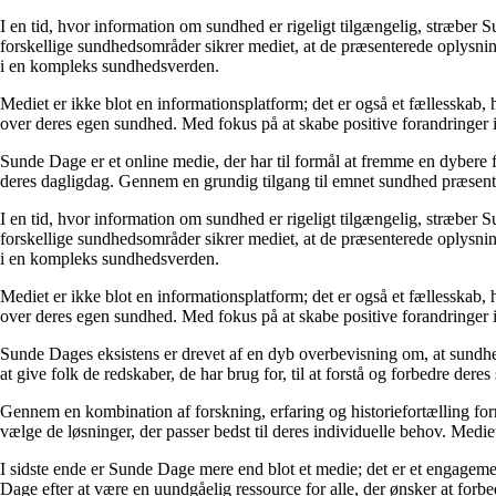
I en tid, hvor information om sundhed er rigeligt tilgængelig, stræber S
forskellige sundhedsområder sikrer mediet, at de præsenterede oplysninge
i en kompleks sundhedsverden.
Mediet er ikke blot en informationsplatform; det er også et fællesskab,
over deres egen sundhed. Med fokus på at skabe positive forandringer i
Sunde Dage er et online medie, der har til formål at fremme en dybere f
deres dagligdag. Gennem en grundig tilgang til emnet sundhed præsentere
I en tid, hvor information om sundhed er rigeligt tilgængelig, stræber S
forskellige sundhedsområder sikrer mediet, at de præsenterede oplysninge
i en kompleks sundhedsverden.
Mediet er ikke blot en informationsplatform; det er også et fællesskab,
over deres egen sundhed. Med fokus på at skabe positive forandringer i
Sunde Dages eksistens er drevet af en dyb overbevisning om, at sundhe
at give folk de redskaber, de har brug for, til at forstå og forbedre der
Gennem en kombination af forskning, erfaring og historiefortælling fo
vælge de løsninger, der passer bedst til deres individuelle behov. Medie
I sidste ende er Sunde Dage mere end blot et medie; det er et engageme
Dage efter at være en uundgåelig ressource for alle, der ønsker at for