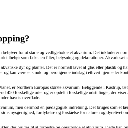
hopping?
 behøver for at starte og vedligeholde et akvarium. Det inkluderer norma
rietilbehør som f.eks. en filter, belysning og dekorationer. Akvariesæt 
e akvatiske dyr og planter. Det er normalt lavet af glas eller plastik og
r og kan være et smukt og beroligende indslag i ethvert hjem eller konto
et, er Northern Europas største akvarium. Beliggende i Kastrup, tæt p
450 forskellige arter og er opdelt i forskellige udstillinger, der viser 
under havets overflade.
akvarium, men derimod en pædagogisk indretning. Det bruges som et lærin
e børns nysgerrighed, fordybelse og forståelse for naturen og dyrelive
ter, der bruges til at forbedre og opretholde et akvarium. Dette kan omfat