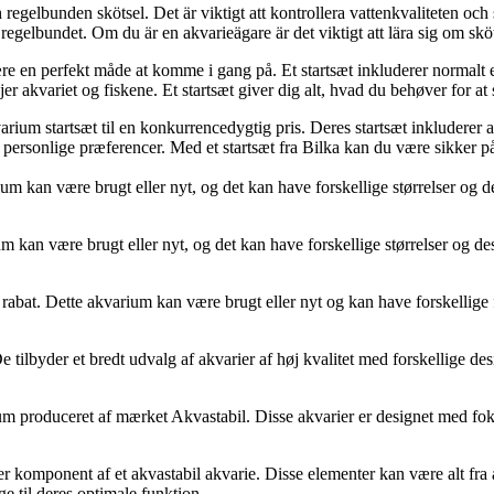
egelbunden skötsel. Det är viktigt att kontrollera vattenkvaliteten och 
gelbundet. Om du är en akvarieägare är det viktigt att lära sig om skötse
ære en perfekt måde at komme i gang på. Et startsæt inkluderer normalt
r akvariet og fiskene. Et startsæt giver dig alt, hvad du behøver for at
arium startsæt til en konkurrencedygtig pris. Deres startsæt inkludere
g personlige præferencer. Med et startsæt fra Bilka kan du være sikker på
um kan være brugt eller nyt, og det kan have forskellige størrelser og de
um kan være brugt eller nyt, og det kan have forskellige størrelser og des
er rabat. Dette akvarium kan være brugt eller nyt og kan have forskellige 
 tilbyder et bredt udvalg af akvarier af høj kvalitet med forskellige des
um produceret af mærket Akvastabil. Disse akvarier er designet med fokus
ller komponent af et akvastabil akvarie. Disse elementer kan være alt fr
ge til deres optimale funktion.