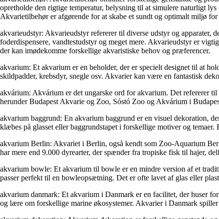
opretholde den rigtige temperatur, belysning til at simulere naturligt l
Akvarietilbehør er afgørende for at skabe et sundt og optimalt miljø for
akvarieudstyr: Akvarieudstyr refererer til diverse udstyr og apparater, 
foderdispensere, vandtestudstyr og meget mere. Akvarieudstyr er vigtigt 
der kan imødekomme forskellige akvaristiske behov og præferencer.
akvarium: Et akvarium er en beholder, der er specielt designet til at ho
skildpadder, krebsdyr, snegle osv. Akvarier kan være en fantastisk deko
akvárium: Akvárium er det ungarske ord for akvarium. Det refererer til e
herunder Budapest Akvarie og Zoo, Sóstó Zoo og Akvárium i Budapest 
akvarium baggrund: En akvarium baggrund er en visuel dekoration, der p
klæbes på glasset eller baggrundstapet i forskellige motiver og temaer
akvarium Berlin: Akvariet i Berlin, også kendt som Zoo-Aquarium Berlin
har mere end 9.000 dyrearter, der spænder fra tropiske fisk til hajer, de
akvarium bowle: Et akvarium til bowle er en mindre version af et traditio
passer perfekt til en bowleopsætning. Det er ofte lavet af glas eller plasti
akvarium danmark: Et akvarium i Danmark er en facilitet, der huser for
og lære om forskellige marine økosystemer. Akvarier i Danmark spiller e