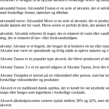
akvastabil fusion: Akvastabil Fusion er en serie af akvarier, der er udv
med forskellige former, størrelser og tilbehør.
akvastabil move: Akvastabil Move er en serie af akvarier, der er produce
skulle tømme det for vand. Move-serien er perfekt til dem, der ønsker fl
akvatisk: Akvatisk refererer til noget, der er relateret til vand eller va
ting, der er relateret til hav- eller ferskvandsmiljøer.
akvatur: Akvatur er et begreb, der bruges til at beskrive en tur eller re
Akvatur kan være en spændende og livlig måde at opleve naturen og v
Akvatur Taurus er en populær type akvavit, der bliver produceret af de
Akvatur Taurus 3-1 er en speciel udgave af Akvatur Taurus, hvor der e
Akvatur Trustpilot er navnet på en virksomhed eller person, som har la
forskellige virksomheder og produkter.
Akvavit er en traditionel dansk spiritus, der er kendt for sin krydrede sm
snaps eller bruges som ingrediens i forskellige cocktails.
Akvavit alkoholprocenten varierer typisk mellem 38% og 42%, men der k
akvavit.