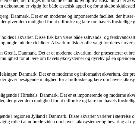
menter, der bruges til at skabe et attraktivt og realistisk miljø i et ak
um dekoration er vigtig for både æstetisk appel og for at skabe skjuleste
bjerg, Danmark. Det er en moderne og imponerende facilitet, der huser 
r, der giver dem mulighed for at udforske og lære om havets forskellige 
der holdes i akvarier. Disse fisk kan være både saltvands- og ferskvandsa
g nogle mindre cichlider. Akvarium fisk er ofte valgt for deres farverig
en Grenå, Danmark. Det er et moderne akvarium, der præsenterer et bre
ende mulighed for at lære om havets økosystemer og dyreliv på en spænd
Helsingør, Danmark. Det er et moderne og informativt akvarium, der præ
, der giver besøgende mulighed for at udforske og lære om havets økosy
beliggende i Hirtshals, Danmark. Det er et imponerende og moderne akva
eter, der giver dem mulighed for at udforske og lære om havets forskel
ende i regionen Jylland i Danmark. Disse akvarier varierer i størrelse o
igtig rolle i at udbrede viden om havets økosystemer og bevaring af dyrel