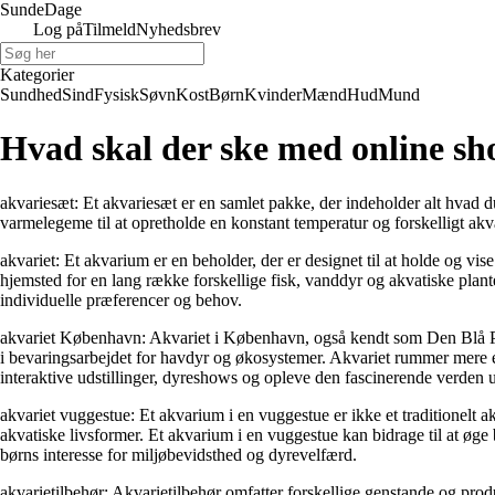
Sunde
Dage
Log på
Tilmeld
Nyhedsbrev
Kategorier
Sundhed
Sind
Fysisk
Søvn
Kost
Børn
Kvinder
Mænd
Hud
Mund
Hvad skal der ske med online s
akvariesæt: Et akvariesæt er en samlet pakke, der indeholder alt hvad du
varmelegeme til at opretholde en konstant temperatur og forskelligt akva
akvariet: Et akvarium er en beholder, der er designet til at holde og vis
hjemsted for en lang række forskellige fisk, vanddyr og akvatiske plante
individuelle præferencer og behov.
akvariet København: Akvariet i København, også kendt som Den Blå Plan
i bevaringsarbejdet for havdyr og økosystemer. Akvariet rummer mere end 
interaktive udstillinger, dyreshows og opleve den fascinerende verden 
akvariet vuggestue: Et akvarium i en vuggestue er ikke et traditionelt 
akvatiske livsformer. Et akvarium i en vuggestue kan bidrage til at øg
børns interesse for miljøbevidsthed og dyrevelfærd.
akvarietilbehør: Akvarietilbehør omfatter forskellige genstande og produk