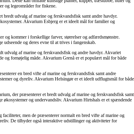
varium. Dette kan omfatte kunstige planter, klipper, træstubbe, huler og
der og legeområder for fiskene.
et bredt udvalg af marine og ferskvandsfisk samt andre havdyr.
økosystemer. Akvarium Esbjerg er et ideelt mål for familier og
rter og kommer i forskellige farver, størrelser og adfærdsmønstre.
e udseende og deres evne til at trives i fangenskab.
dt udvalg af marine og ferskvandsfisk og andre havdyr. Akvariet
ende og fornøjelig måde. Akvarium Grenå er et populært mål for både
senterer en bred vifte af marine og ferskvandsfisk samt andre
stemer og dyreliv. Akvarium Helsingør er et ideelt udflugtsmål for både
rium, der præsenterer et bredt udvalg af marine og ferskvandsfisk samt
lige økosystemer og undervandsliv. Akvarium Hirtshals er et spændende
g faciliteter, men de præsenterer normalt en bred vifte af marine og
iv. De tilbyder også interaktive udstillinger og aktiviteter for