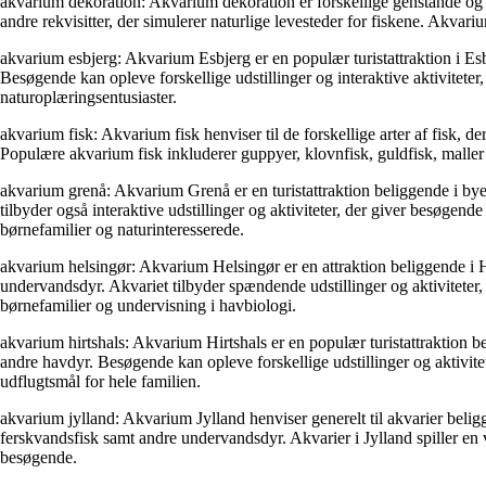
akvarium dekoration: Akvarium dekoration er forskellige genstande og ele
andre rekvisitter, der simulerer naturlige levesteder for fiskene. Akvari
akvarium esbjerg: Akvarium Esbjerg er en populær turistattraktion i Es
Besøgende kan opleve forskellige udstillinger og interaktive aktivitete
naturoplæringsentusiaster.
akvarium fisk: Akvarium fisk henviser til de forskellige arter af fisk, 
Populære akvarium fisk inkluderer guppyer, klovnfisk, guldfisk, maller o
akvarium grenå: Akvarium Grenå er en turistattraktion beliggende i by
tilbyder også interaktive udstillinger og aktiviteter, der giver besøg
børnefamilier og naturinteresserede.
akvarium helsingør: Akvarium Helsingør er en attraktion beliggende i 
undervandsdyr. Akvariet tilbyder spændende udstillinger og aktiviteter
børnefamilier og undervisning i havbiologi.
akvarium hirtshals: Akvarium Hirtshals er en populær turistattraktion 
andre havdyr. Besøgende kan opleve forskellige udstillinger og aktivit
udflugtsmål for hele familien.
akvarium jylland: Akvarium Jylland henviser generelt til akvarier beligg
ferskvandsfisk samt andre undervandsdyr. Akvarier i Jylland spiller en v
besøgende.