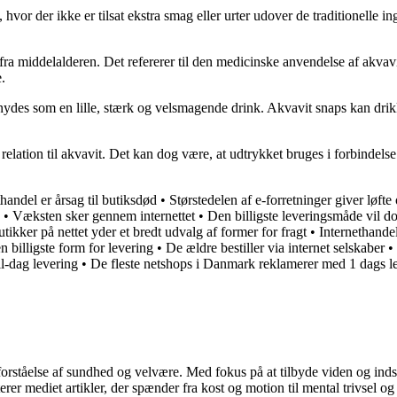
vor der ikke er tilsat ekstra smag eller urter udover de traditionelle i
fra middelalderen. Det refererer til den medicinske anvendelse af akvav
.
ydes som en lille, stærk og velsmagende drink. Akvavit snaps kan drikkes
relation til akvavit. Det kan dog være, at udtrykket bruges i forbindelse
handel er årsag til butiksdød
•
Størstedelen af e-forretninger giver lø
•
Væksten sker gennem internettet
•
Den billigste leveringsmåde vil do
tikker på nettet yder et bredt udvalg af former for fragt
•
Internethande
n billigste form for levering
•
De ældre bestiller via internet selskaber
•
til-dag levering
•
De fleste netshops i Danmark reklamerer med 1 dags l
orståelse af sundhed og velvære. Med fokus på at tilbyde viden og indsig
r mediet artikler, der spænder fra kost og motion til mental trivsel og 