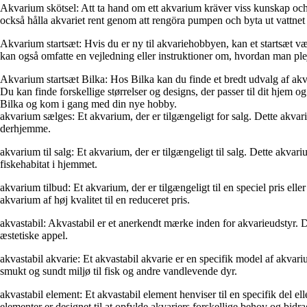
Akvarium skötsel: Att ta hand om ett akvarium kräver viss kunskap och r
också hålla akvariet rent genom att rengöra pumpen och byta ut vattnet re
Akvarium startsæt: Hvis du er ny til akvariehobbyen, kan et startsæt v
kan også omfatte en vejledning eller instruktioner om, hvordan man pleje
Akvarium startsæt Bilka: Hos Bilka kan du finde et bredt udvalg af akv
Du kan finde forskellige størrelser og designs, der passer til dit hjem o
Bilka og kom i gang med din nye hobby.
akvarium sælges: Et akvarium, der er tilgængeligt for salg. Dette akvari
derhjemme.
akvarium til salg: Et akvarium, der er tilgængeligt til salg. Dette akvari
fiskehabitat i hjemmet.
akvarium tilbud: Et akvarium, der er tilgængeligt til en speciel pris ell
akvarium af høj kvalitet til en reduceret pris.
akvastabil: Akvastabil er et anerkendt mærke inden for akvarieudstyr. De
æstetiske appel.
akvastabil akvarie: Et akvastabil akvarie er en specifik model af akvari
smukt og sundt miljø til fisk og andre vandlevende dyr.
akvastabil element: Et akvastabil element henviser til en specifik del e
elementer er designet til at opfylde akvariers forskellige behov og bidra