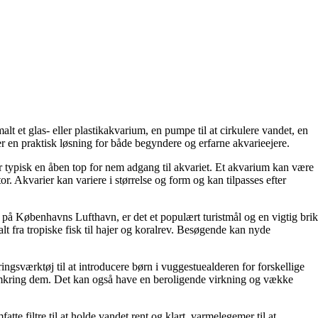
lt et glas- eller plastikakvarium, en pumpe til at cirkulere vandet, en
er en praktisk løsning for både begyndere og erfarne akvarieejere.
 har typisk en åben top for nem adgang til akvariet. Et akvarium kan være
r. Akvarier kan variere i størrelse og form og kan tilpasses efter
å Københavns Lufthavn, er det et populært turistmål og en vigtig brik
alt fra tropiske fisk til hajer og koralrev. Besøgende kan nyde
gsværktøj til at introducere børn i vuggestuealderen for forskellige
t omkring dem. Det kan også have en beroligende virkning og vække
te filtre til at holde vandet rent og klart, varmelegemer til at