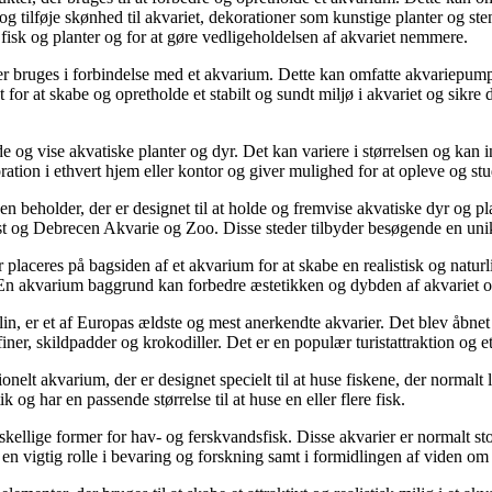
ys og tilføje skønhed til akvariet, dekorationer som kunstige planter og 
 fisk og planter og for at gøre vedligeholdelsen af akvariet nemmere.
der bruges i forbindelse med et akvarium. Dette kan omfatte akvariepumper
for at skabe og opretholde et stabilt og sundt miljø i akvariet og sikre 
lde og vise akvatiske planter og dyr. Det kan variere i størrelsen og kan
ration i ethvert hjem eller kontor og giver mulighed for at opleve og s
n beholder, der er designet til at holde og fremvise akvatiske dyr og pl
og Debrecen Akvarie og Zoo. Disse steder tilbyder besøgende en unik 
laceres på bagsiden af et akvarium for at skabe en realistisk og naturl
. En akvarium baggrund kan forbedre æstetikken og dybden af akvariet og
, er et af Europas ældste og mest anerkendte akvarier. Det blev åbnet 
lfiner, skildpadder og krokodiller. Det er en populær turistattraktion og
nelt akvarium, der er designet specielt til at huse fiskene, der normalt 
k og har en passende størrelse til at huse en eller flere fisk.
skellige former for hav- og ferskvandsfisk. Disse akvarier er normalt 
n vigtig rolle i bevaring og forskning samt i formidlingen af viden om 