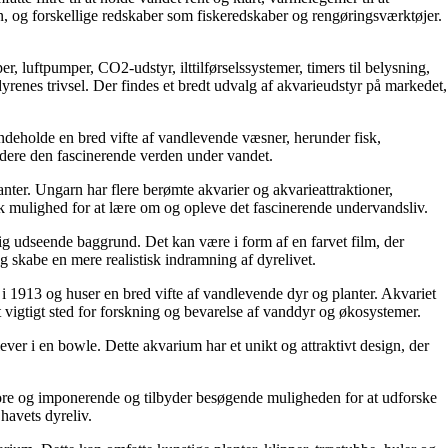
sten, og forskellige redskaber som fiskeredskaber og rengøringsværktøjer.
, luftpumper, CO2-udstyr, ilttilførselssystemer, timers til belysning,
dyrenes trivsel. Der findes et bredt udvalg af akvarieudstyr på markedet,
 indeholde en bred vifte af vandlevende væsner, herunder fisk,
tudere den fascinerende verden under vandet.
anter. Ungarn har flere berømte akvarier og akvarieattraktioner,
mulighed for at lære om og opleve det fascinerende undervandsliv.
ig udseende baggrund. Det kan være i form af en farvet film, der
 skabe en mere realistisk indramning af dyrelivet.
i 1913 og huser en bred vifte af vandlevende dyr og planter. Akvariet
 et vigtigt sted for forskning og bevarelse af vanddyr og økosystemer.
lever i en bowle. Dette akvarium har et unikt og attraktivt design, der
store og imponerende og tilbyder besøgende muligheden for at udforske
havets dyreliv.