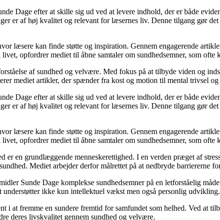
unde Dage efter at skille sig ud ved at levere indhold, der er både evide
r er af høj kvalitet og relevant for læsernes liv. Denne tilgang gør det
 hvor læsere kan finde støtte og inspiration. Gennem engagerende artikle
 livet, opfordrer mediet til åbne samtaler om sundhedsemner, som ofte 
orståelse af sundhed og velvære. Med fokus på at tilbyde viden og indsig
r mediet artikler, der spænder fra kost og motion til mental trivsel og 
unde Dage efter at skille sig ud ved at levere indhold, der er både evide
r er af høj kvalitet og relevant for læsernes liv. Denne tilgang gør det
 hvor læsere kan finde støtte og inspiration. Gennem engagerende artikle
 livet, opfordrer mediet til åbne samtaler om sundhedsemner, som ofte 
d er en grundlæggende menneskerettighed. I en verden præget af stress
es sundhed. Mediet arbejder derfor målrettet på at nedbryde barriererne f
rmidler Sunde Dage komplekse sundhedsemner på en letforståelig måde. D
t understøtter ikke kun intellektuel vækst men også personlig udvikling.
nt i at fremme en sundere fremtid for samfundet som helhed. Ved at tilb
bedre deres livskvalitet gennem sundhed og velvære.