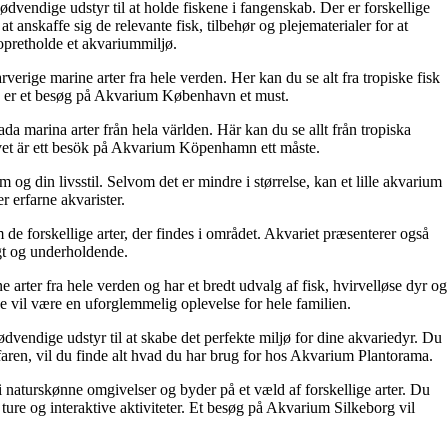
dvendige udstyr til at holde fiskene i fangenskab. Der er forskellige
 anskaffe sig de relevante fisk, tilbehør og plejematerialer for at
opretholde et akvariummiljø.
ge marine arter fra hele verden. Her kan du se alt fra tropiske fisk
ivet, er et besøg på Akvarium København et must.
marina arter från hela världen. Här kan du se allt från tropiska
slivet är ett besök på Akvarium Köpenhamn ett måste.
m og din livsstil. Selvom det er mindre i størrelse, kan et lille akvarium
r erfarne akvarister.
e forskellige arter, der findes i området. Akvariet præsenterer også
gt og underholdende.
rter fra hele verden og har et bredt udvalg af fisk, hvirvelløse dyr og
 vil være en uforglemmelig oplevelse for hele familien.
ødvendige udstyr til at skabe det perfekte miljø for dine akvariedyr. Du
aren, vil du finde alt hvad du har brug for hos Akvarium Plantorama.
i naturskønne omgivelser og byder på et væld af forskellige arter. Du
 ture og interaktive aktiviteter. Et besøg på Akvarium Silkeborg vil