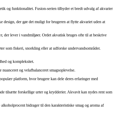
tik og funktionalitet. Fusion-serien tilbyder et bredt udvalg af akvarier
 design, der gør det muligt for brugeren at flytte akvariet uden at
r, der lever i vandmiljøer. Ordet akvatisk bruges ofte til at beskrive
teter som fiskeri, snorkling eller at udforske undervandsområder.
ødhed og kompleksitet.
re nuanceret og velafbalanceret smagsoplevelse.
n populær platform, hvor brugere kan dele deres erfaringer med
ende tilsætte forskellige urter og krydderier. Akvavit kan nydes rent som
lkoholprocent bidrager til den karakteristiske smag og aroma af