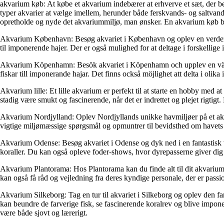
akvarium køb: At købe et akvarium indebærer at erhverve et sæt, der bes
typer akvarier at vælge imellem, herunder både ferskvands- og saltvandst
opretholde og nyde det akvariummiljø, man ønsker. En akvarium køb bør 
Akvarium København: Besøg akvariet i København og oplev en verden und
til imponerende hajer. Der er også mulighed for at deltage i forskellige
Akvarium Köpenhamn: Besök akvariet i Köpenhamn och upplev en värld u
fiskar till imponerande hajar. Det finns också möjlighet att delta i oli
Akvarium lille: Et lille akvarium er perfekt til at starte en hobby med at
stadig være smukt og fascinerende, når det er indrettet og plejet rigtigt. 
Akvarium Nordjylland: Oplev Nordjyllands unikke havmiljøer på et akva
vigtige miljømæssige spørgsmål og opmuntrer til bevidsthed om havets 
Akvarium Odense: Besøg akvariet i Odense og dyk ned i en fantastisk ver
koraller. Du kan også opleve foder-shows, hvor dyrepasserne giver dig
Akvarium Plantorama: Hos Plantorama kan du finde alt til dit akvarium. D
kan også få råd og vejledning fra deres kyndige personale, der er pas
Akvarium Silkeborg: Tag en tur til akvariet i Silkeborg og oplev den fa
kan beundre de farverige fisk, se fascinerende koralrev og blive imponer
være både sjovt og lærerigt.