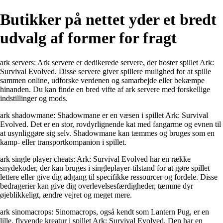
Butikker på nettet yder et bredt
udvalg af former for fragt
ark servers: Ark servere er dedikerede servere, der hoster spillet Ark:
Survival Evolved. Disse servere giver spillere mulighed for at spille
sammen online, udforske verdenen og samarbejde eller bekæmpe
hinanden. Du kan finde en bred vifte af ark servere med forskellige
indstillinger og mods.
ark shadowmane: Shadowmane er en væsen i spillet Ark: Survival
Evolved. Det er en stor, rovdyrlignende kat med fangarme og evnen til
at usynliggøre sig selv. Shadowmane kan tæmmes og bruges som en
kamp- eller transportkompanion i spillet.
ark single player cheats: Ark: Survival Evolved har en række
snydekoder, der kan bruges i singleplayer-tilstand for at gøre spillet
lettere eller give dig adgang til specifikke ressourcer og fordele. Disse
bedragerier kan give dig overlevelsesfærdigheder, tæmme dyr
øjeblikkeligt, ændre vejret og meget mere.
ark sinomacrops: Sinomacrops, også kendt som Lantern Pug, er en
lille, flyvende kreatur i spillet Ark: Survival Evolved. Den har en