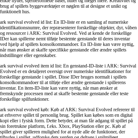
enkle hytter, stjerneformede baser, huler og meget mere. Kreativitet og
brug af spillets byggeværktøjer er nøglen til at designe et unikt og
funktionelt hus.
ark survival evolved id list: En ID-liste er en samling af numeriske
identifikationsnumre, der repræsenterer forskellige objekter, dyr, våben
og ressourcer i ARK: Survival Evolved. Ved at kende de forskellige
IDer kan spillerne nemt tilføje bestemte genstande til deres inventar
ved hjælp af spillets konsolkommandoer. En ID-liste kan være nyttig,
når man ønsker at skaffe specifikke genstande eller ændre spillets
indstillinger eller egenskaber.
ark survival evolved item id list: En genstand-ID-liste i ARK: Survival
Evolved er en detaljeret oversigt over numeriske identifikationer for
forskellige genstande i spillet. Disse IDer bruges normalt i spillets
konsolkommandoer til at tilføje eller ændre genstande i spillerens
inventar. En item-ID-liste kan være nyttig, når man ønsker at
fremskynde processen med at skaffe bestemte genstande eller teste
forskellige spilfunktioner.
ark survival evolved køb: Køb af ARK: Survival Evolved refererer til
at erhverve spillet til personlig brug. Spillet kan købes som en digital
kopi eller i fysisk form. Dette betyder, at man får adgang til spillet på
sin foretrukne platform, f.eks. Xbox, PlayStation eller pc. Køb af
spillet giver spilleren mulighed for at nyde alle de funktioner, der
tilbydes i spillet, udforske dets verden og deltage i spilmiljøet.