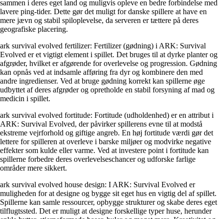
sammen i deres eget land og muligvis opleve en bedre forbindelse med
lavere ping-tider. Dette gør det muligt for danske spillere at have en
mere jævn og stabil spiloplevelse, da serveren er tættere på deres
geografiske placering.
ark survival evolved fertilizer: Fertilizer (gødning) i ARK: Survival
Evolved er et vigtigt element i spillet. Det bruges til at dyrke planter og
afgrøder, hvilket er afgørende for overlevelse og progression. Gødning
kan opnås ved at indsamle afføring fra dyr og kombinere den med
andre ingredienser. Ved at bruge gødning korrekt kan spillerne øge
udbyttet af deres afgrøder og opretholde en stabil forsyning af mad og
medicin i spillet.
ark survival evolved fortitude: Fortitude (udholdenhed) er en attribut i
ARK: Survival Evolved, der påvirker spillerens evne til at modstå
ekstreme vejrforhold og giftige angreb. En høj fortitude værdi gør det
lettere for spilleren at overleve i barske miljøer og modvirke negative
effekter som kulde eller varme. Ved at investere point i fortitude kan
spillerne forbedre deres overlevelseschancer og udforske farlige
områder mere sikkert.
ark survival evolved house design: I ARK: Survival Evolved er
muligheden for at designe og bygge sit eget hus en vigtig del af spillet.
Spillerne kan samle ressourcer, opbygge strukturer og skabe deres eget
tilflugtssted. Det er muligt at designe forskellige typer huse, herunder