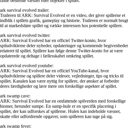
finde bestemte væsner eller objekter i spillet.
ark survival evolved trailer:
Traileren til ARK: Survival Evolved er en video, der giver spillerne et
indblik i spillets grafik, gameplay og historie. Traileren er normalt brugt
til at markedsføre spillet og vække interessen hos potentielle spillere.
ark survival evolved twitter:
ARK: Survival Evolved har en officiel Twitter-konto, hvor
spiludviklerne deler nyheder, opdateringer og kommende begivenheder
relateret til spillet. Spillere kan følge denne Twitter-konto for at være
opdaterede og deltage i fællesskabet omkring spillet.
ark survival evolved youtube:
ARK: Survival Evolved har en officiel YouTube-kanal, hvor
spiludviklerne og spillere deler videoer, vejledninger, tips og tricks til
spillet. Kanalen kan være nyttig for spillere, der ønsker at forbedre
deres færdigheder og lære mere om forskellige aspekter af spillet.
ark swamp cave:
ARK: Survival Evolved har en omfattende spilverden med forskellige
biomer, herunder sumpe. En sump-hule er en specifik placering i
spillet, der kan udforskes af spillerne. Hulen kan indeholde væsner,
skatte eller udfordrende opgaver, som spilleren kan tage på sig.
ark swamp fever: