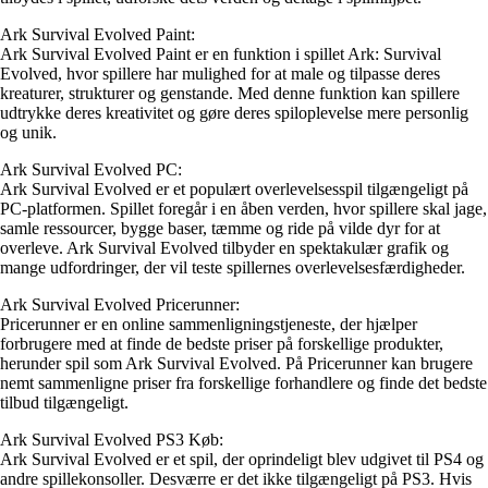
Ark Survival Evolved Paint:
Ark Survival Evolved Paint er en funktion i spillet Ark: Survival
Evolved, hvor spillere har mulighed for at male og tilpasse deres
kreaturer, strukturer og genstande. Med denne funktion kan spillere
udtrykke deres kreativitet og gøre deres spiloplevelse mere personlig
og unik.
Ark Survival Evolved PC:
Ark Survival Evolved er et populært overlevelsesspil tilgængeligt på
PC-platformen. Spillet foregår i en åben verden, hvor spillere skal jage,
samle ressourcer, bygge baser, tæmme og ride på vilde dyr for at
overleve. Ark Survival Evolved tilbyder en spektakulær grafik og
mange udfordringer, der vil teste spillernes overlevelsesfærdigheder.
Ark Survival Evolved Pricerunner:
Pricerunner er en online sammenligningstjeneste, der hjælper
forbrugere med at finde de bedste priser på forskellige produkter,
herunder spil som Ark Survival Evolved. På Pricerunner kan brugere
nemt sammenligne priser fra forskellige forhandlere og finde det bedste
tilbud tilgængeligt.
Ark Survival Evolved PS3 Køb:
Ark Survival Evolved er et spil, der oprindeligt blev udgivet til PS4 og
andre spillekonsoller. Desværre er det ikke tilgængeligt på PS3. Hvis