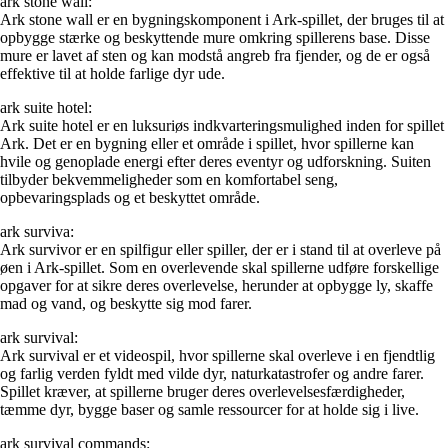
ark stone wall:
Ark stone wall er en bygningskomponent i Ark-spillet, der bruges til at
opbygge stærke og beskyttende mure omkring spillerens base. Disse
mure er lavet af sten og kan modstå angreb fra fjender, og de er også
effektive til at holde farlige dyr ude.
ark suite hotel:
Ark suite hotel er en luksuriøs indkvarteringsmulighed inden for spillet
Ark. Det er en bygning eller et område i spillet, hvor spillerne kan
hvile og genoplade energi efter deres eventyr og udforskning. Suiten
tilbyder bekvemmeligheder som en komfortabel seng,
opbevaringsplads og et beskyttet område.
ark survivа:
Ark survivor er en spilfigur eller spiller, der er i stand til at overleve på
øen i Ark-spillet. Som en overlevende skal spillerne udføre forskellige
opgaver for at sikre deres overlevelse, herunder at opbygge ly, skaffe
mad og vand, og beskytte sig mod farer.
ark survival:
Ark survival er et videospil, hvor spillerne skal overleve i en fjendtlig
og farlig verden fyldt med vilde dyr, naturkatastrofer og andre farer.
Spillet kræver, at spillerne bruger deres overlevelsesfærdigheder,
tæmme dyr, bygge baser og samle ressourcer for at holde sig i live.
ark survival commands: