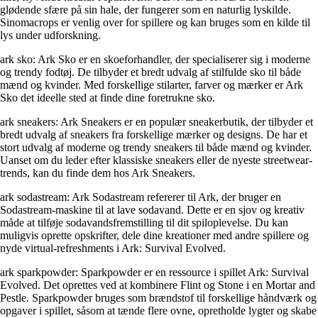
glødende sfære på sin hale, der fungerer som en naturlig lyskilde.
Sinomacrops er venlig over for spillere og kan bruges som en kilde til
lys under udforskning.
ark sko: Ark Sko er en skoeforhandler, der specialiserer sig i moderne
og trendy fodtøj. De tilbyder et bredt udvalg af stilfulde sko til både
mænd og kvinder. Med forskellige stilarter, farver og mærker er Ark
Sko det ideelle sted at finde dine foretrukne sko.
ark sneakers: Ark Sneakers er en populær sneakerbutik, der tilbyder et
bredt udvalg af sneakers fra forskellige mærker og designs. De har et
stort udvalg af moderne og trendy sneakers til både mænd og kvinder.
Uanset om du leder efter klassiske sneakers eller de nyeste streetwear-
trends, kan du finde dem hos Ark Sneakers.
ark sodastream: Ark Sodastream refererer til Ark, der bruger en
Sodastream-maskine til at lave sodavand. Dette er en sjov og kreativ
måde at tilføje sodavandsfremstilling til dit spiloplevelse. Du kan
muligvis oprette opskrifter, dele dine kreationer med andre spillere og
nyde virtual-refreshments i Ark: Survival Evolved.
ark sparkpowder: Sparkpowder er en ressource i spillet Ark: Survival
Evolved. Det oprettes ved at kombinere Flint og Stone i en Mortar and
Pestle. Sparkpowder bruges som brændstof til forskellige håndværk og
opgaver i spillet, såsom at tænde flere ovne, opretholde lygter og skabe