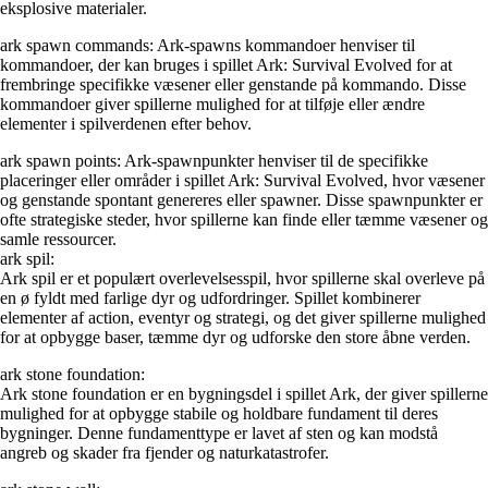
eksplosive materialer.
ark spawn commands: Ark-spawns kommandoer henviser til
kommandoer, der kan bruges i spillet Ark: Survival Evolved for at
frembringe specifikke væsener eller genstande på kommando. Disse
kommandoer giver spillerne mulighed for at tilføje eller ændre
elementer i spilverdenen efter behov.
ark spawn points: Ark-spawnpunkter henviser til de specifikke
placeringer eller områder i spillet Ark: Survival Evolved, hvor væsener
og genstande spontant genereres eller spawner. Disse spawnpunkter er
ofte strategiske steder, hvor spillerne kan finde eller tæmme væsener og
samle ressourcer.
ark spil:
Ark spil er et populært overlevelsesspil, hvor spillerne skal overleve på
en ø fyldt med farlige dyr og udfordringer. Spillet kombinerer
elementer af action, eventyr og strategi, og det giver spillerne mulighed
for at opbygge baser, tæmme dyr og udforske den store åbne verden.
ark stone foundation:
Ark stone foundation er en bygningsdel i spillet Ark, der giver spillerne
mulighed for at opbygge stabile og holdbare fundament til deres
bygninger. Denne fundamenttype er lavet af sten og kan modstå
angreb og skader fra fjender og naturkatastrofer.