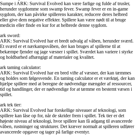
Sumpe i ARK: Survival Evolved kan være farlige og fulde af trusler,
herunder sygdomme som swamp fever. Swamp fever er en in-game
sygdom, der kan påvirke spillerens karakter, reducere deres helbred
eller give dem negative effekter. Spillere kan være nødt til at bruge
medicin eller finde en kur for at helbrede denne sygdom.
ark sword:
ARK: Survival Evolved har et bredt udvalg af våben, herunder sværd.
Et sværd er et nærkampsvåben, der kan bruges af spillerne til at
bekæmpe fjender og jage væsner i spillet. Sværdet kan variere i styrke
og holdbarhed afhængigt af materialer og kvalitet.
ark taming calculator:
ARK: Survival Evolved har en bred vifte af væsner, der kan tæmmes
og holdes som følgesvende. En taming calculator er et værktøj, der kan
hjælpe spillere med at beregne de nødvendige mængder af ressourcer,
tid og handlinger, der er nødvendige for at tæmme en bestemt væsen i
spillet.
ark tek tier:
ARK: Survival Evolved har forskellige niveauer af teknologi, som
spillere kan låse op for, når de skrider frem i spillet. Tek tier er det
højeste niveau af teknologi, hvor spillere kan få adgang til avancerede
våben, rustninger og strukturer. Det kræver normalt at spilleren udfører
avancerede opgaver og tager på farlige eventyr.