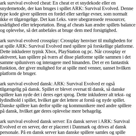
ark survival evolved cheat: En cheat er et snydekode eller en
snydemetode, der kan bruges i spillet ARK: Survival Evolved. Denne
type kode giver spilleren en fordel eller særlige evner, som normalt
ikke er tilgængelige. Det kan f.eks. være ubegrænsede ressourcer,
usårlighed eller teleportation. Brug af cheats kan ændre spillets balance
og oplevelse, så det anbefales at bruge dem med forsigtighed.
ark survival evolved crossplay: Crossplay henviser til muligheden for
at spille ARK: Survival Evolved med spillere på forskellige platforme.
Dette inkluderer typisk Xbox, PlayStation og pc. Når crossplay er
aktiveret, kan spillere på tværs af disse platforme spille sammen i det
samme spilunivers og interagere med hinanden. Det er en fantastisk
funktion, der giver mulighed for at spille med venner, uanset hvilken
platform de bruger.
ark survival evolved dansk: ARK: Survival Evolved er også
tilgængelig på dansk. Spillet er blevet oversat til dansk, så danske
spillere kan nyde det i deres eget sprog. Dette inkluderer alt tekst- og
lydindhold i spillet, hvilket gør det lettere at forstå og nyde spillet.
Danske spillere kan derfor spille og kommunikere med andre spillere
på dansk, hvilket gør deres oplevelse mere behagelig.
ark survival evolved dansk server: En dansk server i ARK: Survival
Evolved er en server, der er placeret i Danmark og drives af dansk
personale. På en dansk server kan danske spillere samles og spille