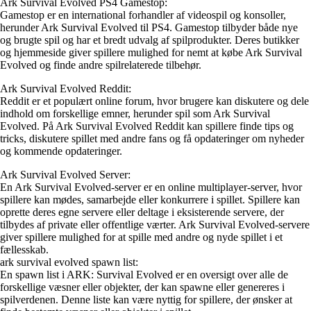
Ark Survival Evolved PS4 Gamestop:
Gamestop er en international forhandler af videospil og konsoller,
herunder Ark Survival Evolved til PS4. Gamestop tilbyder både nye
og brugte spil og har et bredt udvalg af spilprodukter. Deres butikker
og hjemmeside giver spillere mulighed for nemt at købe Ark Survival
Evolved og finde andre spilrelaterede tilbehør.
Ark Survival Evolved Reddit:
Reddit er et populært online forum, hvor brugere kan diskutere og dele
indhold om forskellige emner, herunder spil som Ark Survival
Evolved. På Ark Survival Evolved Reddit kan spillere finde tips og
tricks, diskutere spillet med andre fans og få opdateringer om nyheder
og kommende opdateringer.
Ark Survival Evolved Server:
En Ark Survival Evolved-server er en online multiplayer-server, hvor
spillere kan mødes, samarbejde eller konkurrere i spillet. Spillere kan
oprette deres egne servere eller deltage i eksisterende servere, der
tilbydes af private eller offentlige værter. Ark Survival Evolved-servere
giver spillere mulighed for at spille med andre og nyde spillet i et
fællesskab.
ark survival evolved spawn list:
En spawn list i ARK: Survival Evolved er en oversigt over alle de
forskellige væsner eller objekter, der kan spawne eller genereres i
spilverdenen. Denne liste kan være nyttig for spillere, der ønsker at