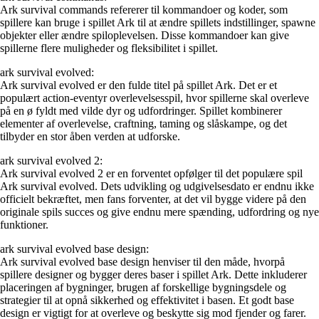
Ark survival commands refererer til kommandoer og koder, som
spillere kan bruge i spillet Ark til at ændre spillets indstillinger, spawne
objekter eller ændre spiloplevelsen. Disse kommandoer kan give
spillerne flere muligheder og fleksibilitet i spillet.
ark survival evolved:
Ark survival evolved er den fulde titel på spillet Ark. Det er et
populært action-eventyr overlevelsesspil, hvor spillerne skal overleve
på en ø fyldt med vilde dyr og udfordringer. Spillet kombinerer
elementer af overlevelse, craftning, taming og slåskampe, og det
tilbyder en stor åben verden at udforske.
ark survival evolved 2:
Ark survival evolved 2 er en forventet opfølger til det populære spil
Ark survival evolved. Dets udvikling og udgivelsesdato er endnu ikke
officielt bekræftet, men fans forventer, at det vil bygge videre på den
originale spils succes og give endnu mere spænding, udfordring og nye
funktioner.
ark survival evolved base design:
Ark survival evolved base design henviser til den måde, hvorpå
spillere designer og bygger deres baser i spillet Ark. Dette inkluderer
placeringen af bygninger, brugen af forskellige bygningsdele og
strategier til at opnå sikkerhed og effektivitet i basen. Et godt base
design er vigtigt for at overleve og beskytte sig mod fjender og farer.