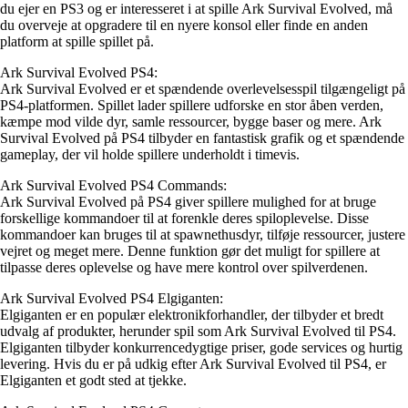
du ejer en PS3 og er interesseret i at spille Ark Survival Evolved, må
du overveje at opgradere til en nyere konsol eller finde en anden
platform at spille spillet på.
Ark Survival Evolved PS4:
Ark Survival Evolved er et spændende overlevelsesspil tilgængeligt på
PS4-platformen. Spillet lader spillere udforske en stor åben verden,
kæmpe mod vilde dyr, samle ressourcer, bygge baser og mere. Ark
Survival Evolved på PS4 tilbyder en fantastisk grafik og et spændende
gameplay, der vil holde spillere underholdt i timevis.
Ark Survival Evolved PS4 Commands:
Ark Survival Evolved på PS4 giver spillere mulighed for at bruge
forskellige kommandoer til at forenkle deres spiloplevelse. Disse
kommandoer kan bruges til at spawnethusdyr, tilføje ressourcer, justere
vejret og meget mere. Denne funktion gør det muligt for spillere at
tilpasse deres oplevelse og have mere kontrol over spilverdenen.
Ark Survival Evolved PS4 Elgiganten:
Elgiganten er en populær elektronikforhandler, der tilbyder et bredt
udvalg af produkter, herunder spil som Ark Survival Evolved til PS4.
Elgiganten tilbyder konkurrencedygtige priser, gode services og hurtig
levering. Hvis du er på udkig efter Ark Survival Evolved til PS4, er
Elgiganten et godt sted at tjekke.