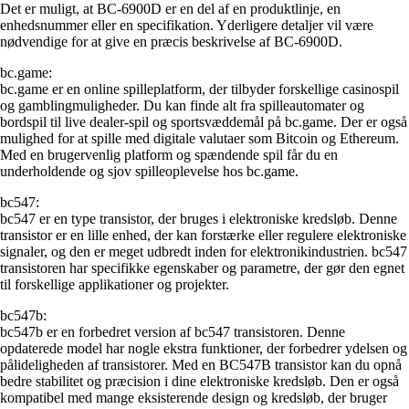
Det er muligt, at BC-6900D er en del af en produktlinje, en
enhedsnummer eller en specifikation. Yderligere detaljer vil være
nødvendige for at give en præcis beskrivelse af BC-6900D.
bc.game:
bc.game er en online spilleplatform, der tilbyder forskellige casinospil
og gamblingmuligheder. Du kan finde alt fra spilleautomater og
bordspil til live dealer-spil og sportsvæddemål på bc.game. Der er også
mulighed for at spille med digitale valutaer som Bitcoin og Ethereum.
Med en brugervenlig platform og spændende spil får du en
underholdende og sjov spilleoplevelse hos bc.game.
bc547:
bc547 er en type transistor, der bruges i elektroniske kredsløb. Denne
transistor er en lille enhed, der kan forstærke eller regulere elektroniske
signaler, og den er meget udbredt inden for elektronikindustrien. bc547
transistoren har specifikke egenskaber og parametre, der gør den egnet
til forskellige applikationer og projekter.
bc547b:
bc547b er en forbedret version af bc547 transistoren. Denne
opdaterede model har nogle ekstra funktioner, der forbedrer ydelsen og
pålideligheden af transistorer. Med en BC547B transistor kan du opnå
bedre stabilitet og præcision i dine elektroniske kredsløb. Den er også
kompatibel med mange eksisterende design og kredsløb, der bruger