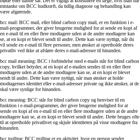
bløde eller danne sår. Det er vigtigt at konsultere en læge, hvis man har
mistanke om BCC hudkræft, da tidlig diagnose og behandling kan
være afgørende.
bcc mail: BCC mail, eller blind carbon copy mail, er en funktion i e-
mail-programmer, der giver brugerne mulighed for at sende en kopi af
en e-mail til en eller flere modtagere uden at de andre modtagere kan
se, at en kopi er blevet sendt til andre. Dette kan være nyttigt, når du
vil sende en e-mail til flere personer, men ønsker at opretholde deres
privatliv ved ikke at afsløre deres e-mail-adresser til hinanden.
bcc mail meaning: BCC i forbindelse med e-mails står for blind carbon
copy, hvilket betyder, at en kopi af e-mailen sendes til en eller flere
modtagere uden at de andre modtagere kan se, at en kopi er blevet
sendt til andre. Dette kan være nyttigt, når man ønsker at holde
modtagernes identitet eller e-mail-adresser private og ikke ønsker, at de
skal være synlige for hinanden.
bcc meaning: BCC står for blind carbon copy og henviser til en
funktion i e-mail-programmer, der giver brugerne mulighed for at
sende en kopi af en e-mail til en eller flere modtagere uden at de andre
modtagere kan se, at en kopi er blevet sendt til andre. Dette bruges ofte
til at opretholde privatlivet og skjule identiteten på visse modtagere fra
hinanden.
bcc trolling: BCC trolling er en aktivitet, hvor en person sender