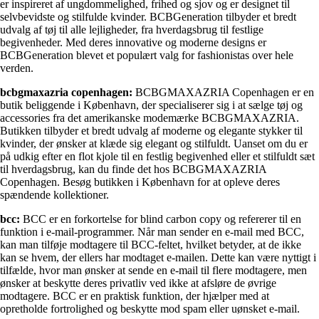
er inspireret af ungdommelighed, frihed og sjov og er designet til
selvbevidste og stilfulde kvinder. BCBGeneration tilbyder et bredt
udvalg af tøj til alle lejligheder, fra hverdagsbrug til festlige
begivenheder. Med deres innovative og moderne designs er
BCBGeneration blevet et populært valg for fashionistas over hele
verden.
bcbgmaxazria copenhagen:
BCBGMAXAZRIA Copenhagen er en
butik beliggende i København, der specialiserer sig i at sælge tøj og
accessories fra det amerikanske modemærke BCBGMAXAZRIA.
Butikken tilbyder et bredt udvalg af moderne og elegante stykker til
kvinder, der ønsker at klæde sig elegant og stilfuldt. Uanset om du er
på udkig efter en flot kjole til en festlig begivenhed eller et stilfuldt sæt
til hverdagsbrug, kan du finde det hos BCBGMAXAZRIA
Copenhagen. Besøg butikken i København for at opleve deres
spændende kollektioner.
bcc:
BCC er en forkortelse for blind carbon copy og refererer til en
funktion i e-mail-programmer. Når man sender en e-mail med BCC,
kan man tilføje modtagere til BCC-feltet, hvilket betyder, at de ikke
kan se hvem, der ellers har modtaget e-mailen. Dette kan være nyttigt i
tilfælde, hvor man ønsker at sende en e-mail til flere modtagere, men
ønsker at beskytte deres privatliv ved ikke at afsløre de øvrige
modtagere. BCC er en praktisk funktion, der hjælper med at
opretholde fortrolighed og beskytte mod spam eller uønsket e-mail.