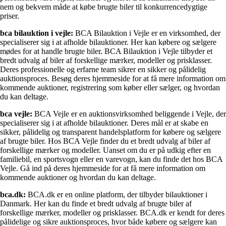
nem og bekvem måde at købe brugte biler til konkurrencedygtige
priser.
bca bilauktion i vejle:
BCA Bilauktion i Vejle er en virksomhed, der
specialiserer sig i at afholde bilauktioner. Her kan købere og sælgere
mødes for at handle brugte biler. BCA Bilauktion i Vejle tilbyder et
bredt udvalg af biler af forskellige mærker, modeller og prisklasser.
Deres professionelle og erfarne team sikrer en sikker og pålidelig
auktionsproces. Besøg deres hjemmeside for at få mere information om
kommende auktioner, registrering som køber eller sælger, og hvordan
du kan deltage.
bca vejle:
BCA Vejle er en auktionsvirksomhed beliggende i Vejle, der
specialiserer sig i at afholde bilauktioner. Deres mål er at skabe en
sikker, pålidelig og transparent handelsplatform for købere og sælgere
af brugte biler. Hos BCA Vejle finder du et bredt udvalg af biler af
forskellige mærker og modeller. Uanset om du er på udkig efter en
familiebil, en sportsvogn eller en varevogn, kan du finde det hos BCA
Vejle. Gå ind på deres hjemmeside for at få mere information om
kommende auktioner og hvordan du kan deltage.
bca.dk:
BCA.dk er en online platform, der tilbyder bilauktioner i
Danmark. Her kan du finde et bredt udvalg af brugte biler af
forskellige mærker, modeller og prisklasser. BCA.dk er kendt for deres
pålidelige og sikre auktionsproces, hvor både købere og sælgere kan