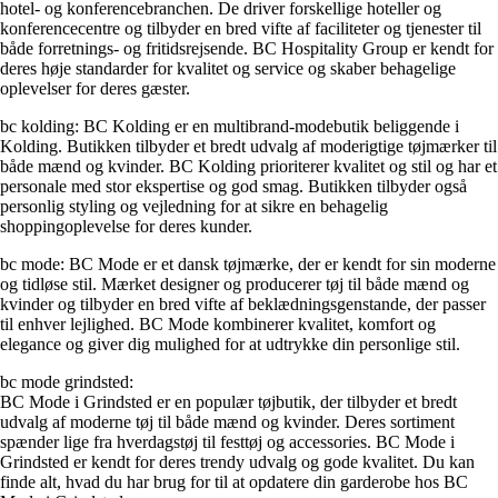
hotel- og konferencebranchen. De driver forskellige hoteller og
konferencecentre og tilbyder en bred vifte af faciliteter og tjenester til
både forretnings- og fritidsrejsende. BC Hospitality Group er kendt for
deres høje standarder for kvalitet og service og skaber behagelige
oplevelser for deres gæster.
bc kolding: BC Kolding er en multibrand-modebutik beliggende i
Kolding. Butikken tilbyder et bredt udvalg af moderigtige tøjmærker til
både mænd og kvinder. BC Kolding prioriterer kvalitet og stil og har et
personale med stor ekspertise og god smag. Butikken tilbyder også
personlig styling og vejledning for at sikre en behagelig
shoppingoplevelse for deres kunder.
bc mode: BC Mode er et dansk tøjmærke, der er kendt for sin moderne
og tidløse stil. Mærket designer og producerer tøj til både mænd og
kvinder og tilbyder en bred vifte af beklædningsgenstande, der passer
til enhver lejlighed. BC Mode kombinerer kvalitet, komfort og
elegance og giver dig mulighed for at udtrykke din personlige stil.
bc mode grindsted:
BC Mode i Grindsted er en populær tøjbutik, der tilbyder et bredt
udvalg af moderne tøj til både mænd og kvinder. Deres sortiment
spænder lige fra hverdagstøj til festtøj og accessories. BC Mode i
Grindsted er kendt for deres trendy udvalg og gode kvalitet. Du kan
finde alt, hvad du har brug for til at opdatere din garderobe hos BC