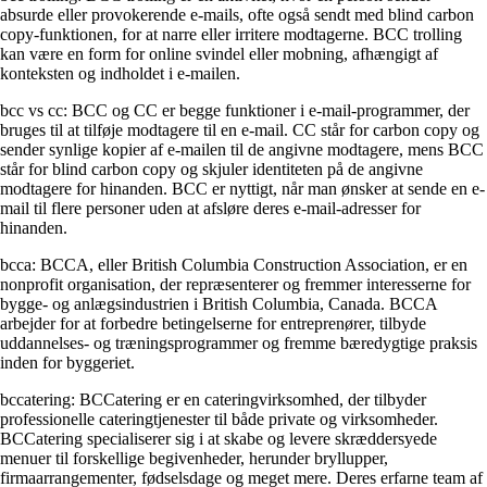
absurde eller provokerende e-mails, ofte også sendt med blind carbon
copy-funktionen, for at narre eller irritere modtagerne. BCC trolling
kan være en form for online svindel eller mobning, afhængigt af
konteksten og indholdet i e-mailen.
bcc vs cc: BCC og CC er begge funktioner i e-mail-programmer, der
bruges til at tilføje modtagere til en e-mail. CC står for carbon copy og
sender synlige kopier af e-mailen til de angivne modtagere, mens BCC
står for blind carbon copy og skjuler identiteten på de angivne
modtagere for hinanden. BCC er nyttigt, når man ønsker at sende en e-
mail til flere personer uden at afsløre deres e-mail-adresser for
hinanden.
bcca: BCCA, eller British Columbia Construction Association, er en
nonprofit organisation, der repræsenterer og fremmer interesserne for
bygge- og anlægsindustrien i British Columbia, Canada. BCCA
arbejder for at forbedre betingelserne for entreprenører, tilbyde
uddannelses- og træningsprogrammer og fremme bæredygtige praksis
inden for byggeriet.
bccatering: BCCatering er en cateringvirksomhed, der tilbyder
professionelle cateringtjenester til både private og virksomheder.
BCCatering specialiserer sig i at skabe og levere skræddersyede
menuer til forskellige begivenheder, herunder bryllupper,
firmaarrangementer, fødselsdage og meget mere. Deres erfarne team af