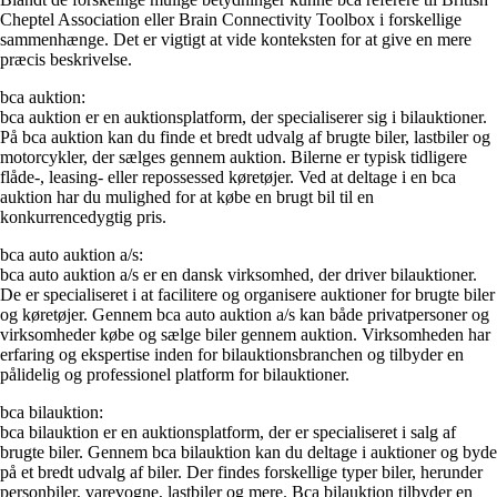
Cheptel Association eller Brain Connectivity Toolbox i forskellige
sammenhænge. Det er vigtigt at vide konteksten for at give en mere
præcis beskrivelse.
bca auktion:
bca auktion er en auktionsplatform, der specialiserer sig i bilauktioner.
På bca auktion kan du finde et bredt udvalg af brugte biler, lastbiler og
motorcykler, der sælges gennem auktion. Bilerne er typisk tidligere
flåde-, leasing- eller repossessed køretøjer. Ved at deltage i en bca
auktion har du mulighed for at købe en brugt bil til en
konkurrencedygtig pris.
bca auto auktion a/s:
bca auto auktion a/s er en dansk virksomhed, der driver bilauktioner.
De er specialiseret i at facilitere og organisere auktioner for brugte biler
og køretøjer. Gennem bca auto auktion a/s kan både privatpersoner og
virksomheder købe og sælge biler gennem auktion. Virksomheden har
erfaring og ekspertise inden for bilauktionsbranchen og tilbyder en
pålidelig og professionel platform for bilauktioner.
bca bilauktion:
bca bilauktion er en auktionsplatform, der er specialiseret i salg af
brugte biler. Gennem bca bilauktion kan du deltage i auktioner og byde
på et bredt udvalg af biler. Der findes forskellige typer biler, herunder
personbiler, varevogne, lastbiler og mere. Bca bilauktion tilbyder en