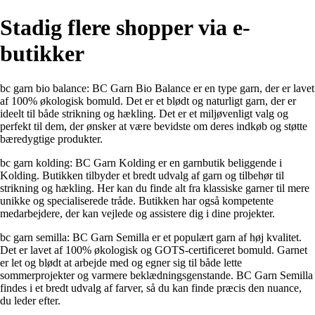
Stadig flere shopper via e-
butikker
bc garn bio balance: BC Garn Bio Balance er en type garn, der er lavet
af 100% økologisk bomuld. Det er et blødt og naturligt garn, der er
ideelt til både strikning og hækling. Det er et miljøvenligt valg og
perfekt til dem, der ønsker at være bevidste om deres indkøb og støtte
bæredygtige produkter.
bc garn kolding: BC Garn Kolding er en garnbutik beliggende i
Kolding. Butikken tilbyder et bredt udvalg af garn og tilbehør til
strikning og hækling. Her kan du finde alt fra klassiske garner til mere
unikke og specialiserede tråde. Butikken har også kompetente
medarbejdere, der kan vejlede og assistere dig i dine projekter.
bc garn semilla: BC Garn Semilla er et populært garn af høj kvalitet.
Det er lavet af 100% økologisk og GOTS-certificeret bomuld. Garnet
er let og blødt at arbejde med og egner sig til både lette
sommerprojekter og varmere beklædningsgenstande. BC Garn Semilla
findes i et bredt udvalg af farver, så du kan finde præcis den nuance,
du leder efter.