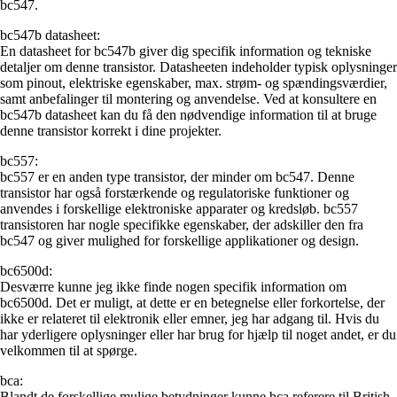
bc547.
bc547b datasheet:
En datasheet for bc547b giver dig specifik information og tekniske
detaljer om denne transistor. Datasheeten indeholder typisk oplysninger
som pinout, elektriske egenskaber, max. strøm- og spændingsværdier,
samt anbefalinger til montering og anvendelse. Ved at konsultere en
bc547b datasheet kan du få den nødvendige information til at bruge
denne transistor korrekt i dine projekter.
bc557:
bc557 er en anden type transistor, der minder om bc547. Denne
transistor har også forstærkende og regulatoriske funktioner og
anvendes i forskellige elektroniske apparater og kredsløb. bc557
transistoren har nogle specifikke egenskaber, der adskiller den fra
bc547 og giver mulighed for forskellige applikationer og design.
bc6500d:
Desværre kunne jeg ikke finde nogen specifik information om
bc6500d. Det er muligt, at dette er en betegnelse eller forkortelse, der
ikke er relateret til elektronik eller emner, jeg har adgang til. Hvis du
har yderligere oplysninger eller har brug for hjælp til noget andet, er du
velkommen til at spørge.
bca:
Blandt de forskellige mulige betydninger kunne bca referere til British