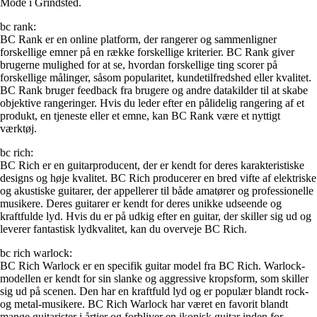
Mode i Grindsted.
bc rank:
BC Rank er en online platform, der rangerer og sammenligner
forskellige emner på en række forskellige kriterier. BC Rank giver
brugerne mulighed for at se, hvordan forskellige ting scorer på
forskellige målinger, såsom popularitet, kundetilfredshed eller kvalitet.
BC Rank bruger feedback fra brugere og andre datakilder til at skabe
objektive rangeringer. Hvis du leder efter en pålidelig rangering af et
produkt, en tjeneste eller et emne, kan BC Rank være et nyttigt
værktøj.
bc rich:
BC Rich er en guitarproducent, der er kendt for deres karakteristiske
designs og høje kvalitet. BC Rich producerer en bred vifte af elektriske
og akustiske guitarer, der appellerer til både amatører og professionelle
musikere. Deres guitarer er kendt for deres unikke udseende og
kraftfulde lyd. Hvis du er på udkig efter en guitar, der skiller sig ud og
leverer fantastisk lydkvalitet, kan du overveje BC Rich.
bc rich warlock:
BC Rich Warlock er en specifik guitar model fra BC Rich. Warlock-
modellen er kendt for sin slanke og aggressive kropsform, som skiller
sig ud på scenen. Den har en kraftfuld lyd og er populær blandt rock-
og metal-musikere. BC Rich Warlock har været en favorit blandt
mange guitarister i årtier og forbliver en ikonisk guitar inden for