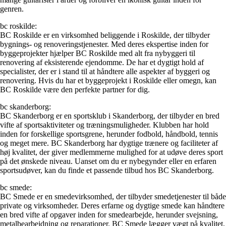
genren.
bc roskilde:
BC Roskilde er en virksomhed beliggende i Roskilde, der tilbyder
bygnings- og renoveringstjenester. Med deres ekspertise inden for
byggeprojekter hjælper BC Roskilde med alt fra nybyggeri til
renovering af eksisterende ejendomme. De har et dygtigt hold af
specialister, der er i stand til at håndtere alle aspekter af byggeri og
renovering. Hvis du har et byggeprojekt i Roskilde eller omegn, kan
BC Roskilde være den perfekte partner for dig.
bc skanderborg:
BC Skanderborg er en sportsklub i Skanderborg, der tilbyder en bred
vifte af sportsaktiviteter og træningsmuligheder. Klubben har hold
inden for forskellige sportsgrene, herunder fodbold, håndbold, tennis
og meget mere. BC Skanderborg har dygtige trænere og faciliteter af
høj kvalitet, der giver medlemmerne mulighed for at udøve deres sport
på det ønskede niveau. Uanset om du er nybegynder eller en erfaren
sportsudøver, kan du finde et passende tilbud hos BC Skanderborg.
bc smede:
BC Smede er en smedevirksomhed, der tilbyder smedetjenester til både
private og virksomheder. Deres erfarne og dygtige smede kan håndtere
en bred vifte af opgaver inden for smedearbejde, herunder svejsning,
metalbearbejdning og reparationer. BC Smede lægger vægt på kvalitet,