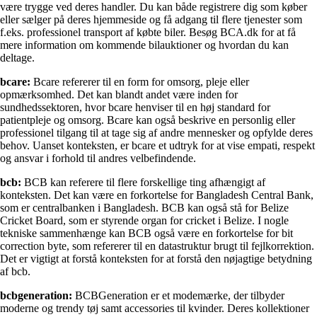
være trygge ved deres handler. Du kan både registrere dig som køber
eller sælger på deres hjemmeside og få adgang til flere tjenester som
f.eks. professionel transport af købte biler. Besøg BCA.dk for at få
mere information om kommende bilauktioner og hvordan du kan
deltage.
bcare:
Bcare refererer til en form for omsorg, pleje eller
opmærksomhed. Det kan blandt andet være inden for
sundhedssektoren, hvor bcare henviser til en høj standard for
patientpleje og omsorg. Bcare kan også beskrive en personlig eller
professionel tilgang til at tage sig af andre mennesker og opfylde deres
behov. Uanset konteksten, er bcare et udtryk for at vise empati, respekt
og ansvar i forhold til andres velbefindende.
bcb:
BCB kan referere til flere forskellige ting afhængigt af
konteksten. Det kan være en forkortelse for Bangladesh Central Bank,
som er centralbanken i Bangladesh. BCB kan også stå for Belize
Cricket Board, som er styrende organ for cricket i Belize. I nogle
tekniske sammenhænge kan BCB også være en forkortelse for bit
correction byte, som refererer til en datastruktur brugt til fejlkorrektion.
Det er vigtigt at forstå konteksten for at forstå den nøjagtige betydning
af bcb.
bcbgeneration:
BCBGeneration er et modemærke, der tilbyder
moderne og trendy tøj samt accessories til kvinder. Deres kollektioner