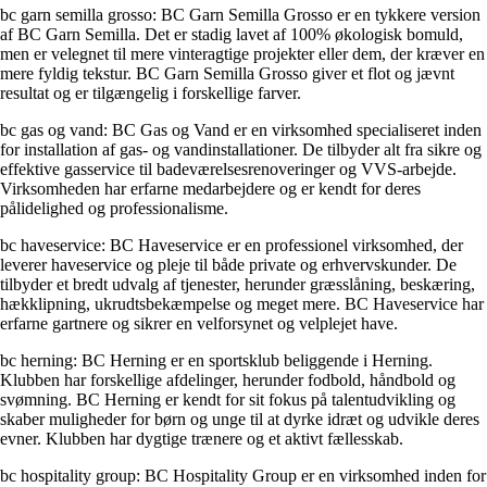
bc garn semilla grosso: BC Garn Semilla Grosso er en tykkere version
af BC Garn Semilla. Det er stadig lavet af 100% økologisk bomuld,
men er velegnet til mere vinteragtige projekter eller dem, der kræver en
mere fyldig tekstur. BC Garn Semilla Grosso giver et flot og jævnt
resultat og er tilgængelig i forskellige farver.
bc gas og vand: BC Gas og Vand er en virksomhed specialiseret inden
for installation af gas- og vandinstallationer. De tilbyder alt fra sikre og
effektive gasservice til badeværelsesrenoveringer og VVS-arbejde.
Virksomheden har erfarne medarbejdere og er kendt for deres
pålidelighed og professionalisme.
bc haveservice: BC Haveservice er en professionel virksomhed, der
leverer haveservice og pleje til både private og erhvervskunder. De
tilbyder et bredt udvalg af tjenester, herunder græsslåning, beskæring,
hækklipning, ukrudtsbekæmpelse og meget mere. BC Haveservice har
erfarne gartnere og sikrer en velforsynet og velplejet have.
bc herning: BC Herning er en sportsklub beliggende i Herning.
Klubben har forskellige afdelinger, herunder fodbold, håndbold og
svømning. BC Herning er kendt for sit fokus på talentudvikling og
skaber muligheder for børn og unge til at dyrke idræt og udvikle deres
evner. Klubben har dygtige trænere og et aktivt fællesskab.
bc hospitality group: BC Hospitality Group er en virksomhed inden for