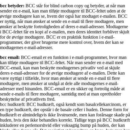
bcc betyder:
BCC står for blind carbon copy og betyder, at når man
sender en e-mail, kan man tilføje modtagere til BCC-feltet uden at de
øvrige modtagere kan se, hvem der også har modtaget e-mailen. BCC
er nyttig, når man ønsker at sende en e-mail til flere modtagere, men
ønsker at beskytte fortroligheden af deres e-mail-adresser. Modtagerne
i BCC-feltet får en kopi af e-mailen, men deres identitet forbliver skjult
for de øvrige modtagere. BCC er en praktisk funktion i e-mail-
programmer, der giver brugerne mere kontrol over, hvem der kan se
modtagernes e-mail-adresser.
bcc email:
BCC-email er en funktion i e-mail-programmer, hvor man
kan tilføje modtagere til BCC-feltet. Når man sender en e-mail med
BCC-email, kan man beskytte modtagernes privatliv ved at skjule
deres e-mail-adresser for de øvrige modtagere af e-mailen. Dette kan
være nyttigt i tilfælde, hvor man ønsker at sende en e-mail til flere
modtagere, men ønsker at undgå at dele alle modtagernes e-mail-
adresser med hinanden. BCC-email er en sikker og fortrolig måde at
sende e-mails til flere modtagere, samtidig med at man opretholder
beskyttelse af privatlivets fred.
bcc hudkræft: BCC hudkræft, også kendt som basalcellekarcinom, er
en type hudkræft, der opstår i de basale celler i huden. Denne form for
hudkræft er almindeligvis ikke livstruende, men kan forårsage skade på
huden, hvis den ikke behandles korrekt. Tidlige tegn på BCC hudkræft
inkluderer en perlemorshvid eller voksagtig bump på huden, der kan