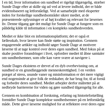
I en tid, hvor information om sundhed er rigeligt tilgængelig, stræber
Sunde Dage efter at skille sig ud ved at levere indhold, der er både
evidensbaseret og letforståeligt. Ved at samarbejde med eksperter
inden for forskellige sundhedsområder sikrer mediet, at de
præsenterede oplysninger er af høj kvalitet og relevant for læsernes
liv. Denne tilgang gør det muligt for Sunde Dage at fungere som en
pålidelig kilde til information i en kompleks sundhedsverden.
Mediet er ikke blot en informationsplatform; det er også et
fællesskab, hvor læsere kan finde støtte og inspiration. Gennem
engagerende artikler og indhold søger Sunde Dage at motivere
læserne til at tage kontrol over deres egen sundhed. Med fokus på at
skabe positive forandringer i livet, opfordrer mediet til åbne samtaler
om sundhedsemner, som ofte kan være svære at navigere i.
Sunde Dages eksistens er drevet af en dyb overbevisning om, at
sundhed er en grundlæggende menneskerettighed. I en verden
præget af stress, usunde vaner og misinformation er det mere vigtigt
end nogensinde at give folk de redskaber, de har brug for, til at forstå
og forbedre deres sundhed. Mediet arbejder derfor målrettet på at
nedbryde barriererne for viden og gøre sundhed tilgængelig for alle.
Gennem en kombination af forskning, erfaring og historiefortælling
formidler Sunde Dage komplekse sundhedsemner på en letforståelig
måde. Dette giver læserne mulighed for at reflektere over deres egne