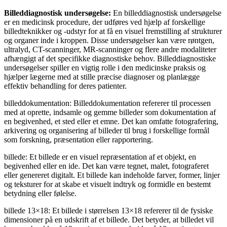
Billeddiagnostisk undersøgelse:
En billeddiagnostisk undersøgelse
er en medicinsk procedure, der udføres ved hjælp af forskellige
billedteknikker og -udstyr for at få en visuel fremstilling af strukturer
og organer inde i kroppen. Disse undersøgelser kan være røntgen,
ultralyd, CT-scanninger, MR-scanninger og flere andre modaliteter
afhængigt af det specifikke diagnostiske behov. Billeddiagnostiske
undersøgelser spiller en vigtig rolle i den medicinske praksis og
hjælper lægerne med at stille præcise diagnoser og planlægge
effektiv behandling for deres patienter.
billeddokumentation: Billeddokumentation refererer til processen
med at oprette, indsamle og gemme billeder som dokumentation af
en begivenhed, et sted eller et emne. Det kan omfatte fotografering,
arkivering og organisering af billeder til brug i forskellige formål
som forskning, præsentation eller rapportering.
billede: Et billede er en visuel repræsentation af et objekt, en
begivenhed eller en ide. Det kan være tegnet, malet, fotograferet
eller genereret digitalt. Et billede kan indeholde farver, former, linjer
og teksturer for at skabe et visuelt indtryk og formidle en bestemt
betydning eller følelse.
billede 13×18: Et billede i størrelsen 13×18 refererer til de fysiske
dimensioner på en udskrift af et billede. Det betyder, at billedet vil