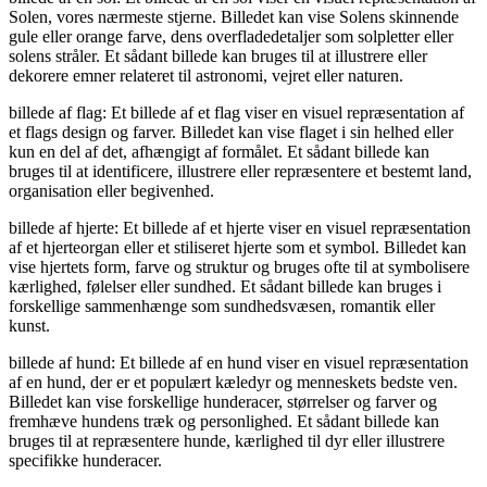
Solen, vores nærmeste stjerne. Billedet kan vise Solens skinnende
gule eller orange farve, dens overfladedetaljer som solpletter eller
solens stråler. Et sådant billede kan bruges til at illustrere eller
dekorere emner relateret til astronomi, vejret eller naturen.
billede af flag: Et billede af et flag viser en visuel repræsentation af
et flags design og farver. Billedet kan vise flaget i sin helhed eller
kun en del af det, afhængigt af formålet. Et sådant billede kan
bruges til at identificere, illustrere eller repræsentere et bestemt land,
organisation eller begivenhed.
billede af hjerte: Et billede af et hjerte viser en visuel repræsentation
af et hjerteorgan eller et stiliseret hjerte som et symbol. Billedet kan
vise hjertets form, farve og struktur og bruges ofte til at symbolisere
kærlighed, følelser eller sundhed. Et sådant billede kan bruges i
forskellige sammenhænge som sundhedsvæsen, romantik eller
kunst.
billede af hund: Et billede af en hund viser en visuel repræsentation
af en hund, der er et populært kæledyr og menneskets bedste ven.
Billedet kan vise forskellige hunderacer, størrelser og farver og
fremhæve hundens træk og personlighed. Et sådant billede kan
bruges til at repræsentere hunde, kærlighed til dyr eller illustrere
specifikke hunderacer.