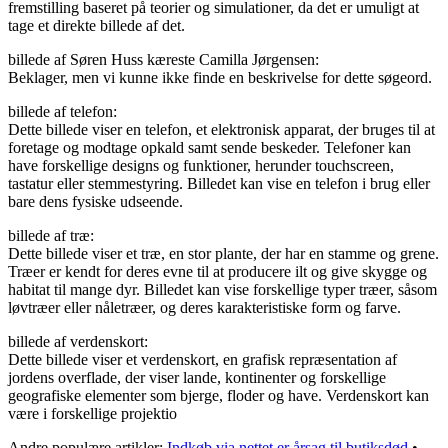
fremstilling baseret på teorier og simulationer, da det er umuligt at
tage et direkte billede af det.
billede af Søren Huss kæreste Camilla Jørgensen:
Beklager, men vi kunne ikke finde en beskrivelse for dette søgeord.
billede af telefon:
Dette billede viser en telefon, et elektronisk apparat, der bruges til at
foretage og modtage opkald samt sende beskeder. Telefoner kan
have forskellige designs og funktioner, herunder touchscreen,
tastatur eller stemmestyring. Billedet kan vise en telefon i brug eller
bare dens fysiske udseende.
billede af træ:
Dette billede viser et træ, en stor plante, der har en stamme og grene.
Træer er kendt for deres evne til at producere ilt og give skygge og
habitat til mange dyr. Billedet kan vise forskellige typer træer, såsom
løvtræer eller nåletræer, og deres karakteristiske form og farve.
billede af verdenskort:
Dette billede viser et verdenskort, en grafisk repræsentation af
jordens overflade, der viser lande, kontinenter og forskellige
geografiske elementer som bjerge, floder og have. Verdenskort kan
være i forskellige projektio
Andre populære artikler:
Indkøb via nettet er årsag til butiksdød
•