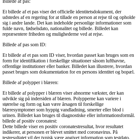
Billede af pas:
Et billede af et pas viser det officielle identitetsdokument, der
udstedes af en regering for at tillade en person at rejse til og opholde
sig i andre lande. Det kan indeholde personlige informationer som
fulde navn, fødselsdato, nationalitet og billede. Billedet kan
repræsentere friheden og mulighederne ved at rejse.
Billede af pas som ID:
Et billede af et pas som ID viser, hvordan passet kan bruges som en
form for identifikation i forskellige situationer såsom lufthavne,
offentlige institutioner eller banker. Billedet kan illustrere, hvordan
passet bruges som dokumentation for en persons identitet og bopæl.
Billede af polypper i blæren:
Et billede af polypper i blæren viser abnorme vækster, der kan
udvikle sig på indersiden af blæren. Polypperne kan variere i
størrelse og form og kan være årsagen til forskellige
blæresymptomer som hyppig vandladning, smerter eller blod i
urinen. Billedet kan bruges til diagnostiske eller informationsformål.
billede af positiv coronatest:
Dette billede viser en positiv coronatestresultat, hvor resultatet
indikerer, at personen er blevet smittet med coronavirus. På
testresultatet vil der typisk være angivet information som testdato,