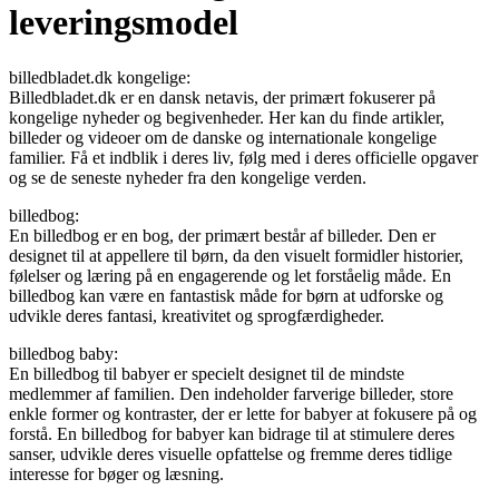
leveringsmodel
billedbladet.dk kongelige:
Billedbladet.dk er en dansk netavis, der primært fokuserer på
kongelige nyheder og begivenheder. Her kan du finde artikler,
billeder og videoer om de danske og internationale kongelige
familier. Få et indblik i deres liv, følg med i deres officielle opgaver
og se de seneste nyheder fra den kongelige verden.
billedbog:
En billedbog er en bog, der primært består af billeder. Den er
designet til at appellere til børn, da den visuelt formidler historier,
følelser og læring på en engagerende og let forståelig måde. En
billedbog kan være en fantastisk måde for børn at udforske og
udvikle deres fantasi, kreativitet og sprogfærdigheder.
billedbog baby:
En billedbog til babyer er specielt designet til de mindste
medlemmer af familien. Den indeholder farverige billeder, store
enkle former og kontraster, der er lette for babyer at fokusere på og
forstå. En billedbog for babyer kan bidrage til at stimulere deres
sanser, udvikle deres visuelle opfattelse og fremme deres tidlige
interesse for bøger og læsning.