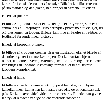
kører ofte i en slæde trukket af rensdyr. Billedet kan illustrere troen
på julemanden og den glæde, han bringer til børnene i juletiden.
Billede af juletræ:
Et billede af juletræet viser en pyntet gran eller fyrretræ, som er en
central del af julefejringen. Træet er typisk pyntet med julekugler, lys
og julestjernen på toppen. Billedet kan give en følelse af tradition og
festlighed forbundet med juletræet.
Billede af kroppens organer:
Et billede af kroppens organer viser en illustration eller et billede af
de indre organer i menneskekroppen. Det kan omfatte hjernen,
hjertet, lungerne, leveren, nyrerne og mange andre organer. Billedet
kan bruges til uddannelsesmæssige formål eller til at illustrere
kroppens kompleksitet.
Billede af lama:
Et billede af en lama viser et sødt og pelsklædt dyr, der tilhører
kamelfamilien. Lamas har lang hals, store øjne og en karakteristisk
pels. De kan være både hvide, brune eller sorte. Billedet kan give et
indtryk af lamaens venlige og charmerende udseende.