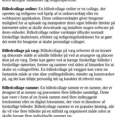
Billedcollage online:
En billedcollage online er en collage, der
oprettes og redigeres ved hjælp af et onlineværktøj eller en
webbaseret applikation. Disse onlineværktøjer giver brugerne
mulighed for at uploade og manipulere deres egne billeder direkte på
internettet uden at skulle downloade og installere nogen software på
deres enheder. Billedcollage online værktøjer tilbyder normalt
forskellige skabeloner, effekter og redigeringsfunktioner for at gøre
det nemt for brugerne at skabe personlige collager.
Billedcollage på væg:
Billedcollage på væg refererer til en kreativ
og dekorativ måde at udstille billeder på ved at arrangere og placere
dem på en væg. Dette kan gøres ved at hænge forskellige billeder i
forskellige størrelser, former og rammer ved siden af hinanden for at
skabe en collageeffekt. En billedcollage på væggen kan være en
fantastisk måde at vise dine yndlingsbilleder, minder og kunstværker
på, og det kan tilføje personlig stil og karakter til ethvert rum.
Billedcollage ramme:
En billedcollage ramme er en ramme, der er
designet til at rumme og præsentere flere billeder samtidigt. Dette
kan være i form af en fysisk ramme med flere indbyggede
fotolommer eller en digital fotoramme, der viser et diasshow af
forskellige billeder. Billedcollage rammer er en populær løsning, når
du vil vise flere billeder på en stilfuld og organiseret måde uden at
skulle hænge flere individuelle rammer op.