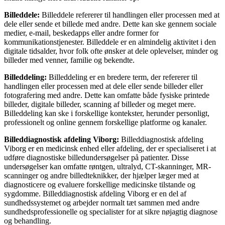
Billeddele:
Billeddele refererer til handlingen eller processen med at
dele eller sende et billede med andre. Dette kan ske gennem sociale
medier, e-mail, beskedapps eller andre former for
kommunikationstjenester. Billeddele er en almindelig aktivitet i den
digitale tidsalder, hvor folk ofte ønsker at dele oplevelser, minder og
billeder med venner, familie og bekendte.
Billeddeling:
Billeddeling er en bredere term, der refererer til
handlingen eller processen med at dele eller sende billeder eller
fotografering med andre. Dette kan omfatte både fysiske printede
billeder, digitale billeder, scanning af billeder og meget mere.
Billeddeling kan ske i forskellige kontekster, herunder personligt,
professionelt og online gennem forskellige platforme og kanaler.
Billeddiagnostisk afdeling Viborg:
Billeddiagnostisk afdeling
Viborg er en medicinsk enhed eller afdeling, der er specialiseret i at
udføre diagnostiske billedundersøgelser på patienter. Disse
undersøgelser kan omfatte røntgen, ultralyd, CT-skanninger, MR-
scanninger og andre billedteknikker, der hjælper læger med at
diagnosticere og evaluere forskellige medicinske tilstande og
sygdomme. Billeddiagnostisk afdeling Viborg er en del af
sundhedssystemet og arbejder normalt tæt sammen med andre
sundhedsprofessionelle og specialister for at sikre nøjagtig diagnose
og behandling.