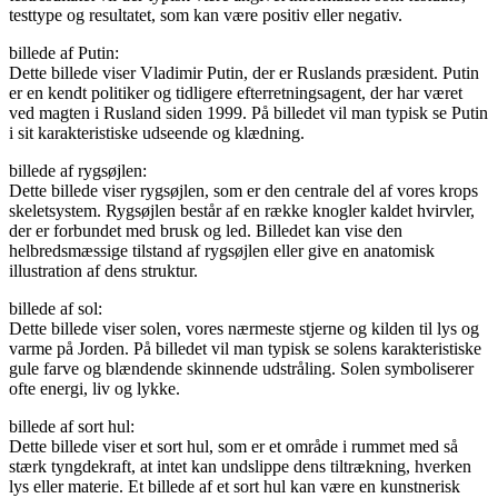
testtype og resultatet, som kan være positiv eller negativ.
billede af Putin:
Dette billede viser Vladimir Putin, der er Ruslands præsident. Putin
er en kendt politiker og tidligere efterretningsagent, der har været
ved magten i Rusland siden 1999. På billedet vil man typisk se Putin
i sit karakteristiske udseende og klædning.
billede af rygsøjlen:
Dette billede viser rygsøjlen, som er den centrale del af vores krops
skeletsystem. Rygsøjlen består af en række knogler kaldet hvirvler,
der er forbundet med brusk og led. Billedet kan vise den
helbredsmæssige tilstand af rygsøjlen eller give en anatomisk
illustration af dens struktur.
billede af sol:
Dette billede viser solen, vores nærmeste stjerne og kilden til lys og
varme på Jorden. På billedet vil man typisk se solens karakteristiske
gule farve og blændende skinnende udstråling. Solen symboliserer
ofte energi, liv og lykke.
billede af sort hul:
Dette billede viser et sort hul, som er et område i rummet med så
stærk tyngdekraft, at intet kan undslippe dens tiltrækning, hverken
lys eller materie. Et billede af et sort hul kan være en kunstnerisk