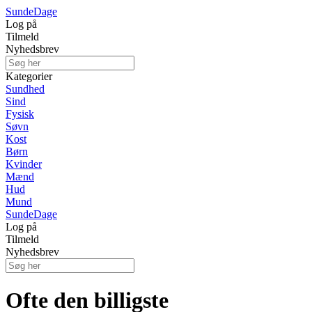
Sunde
Dage
Log på
Tilmeld
Nyhedsbrev
Kategorier
Sundhed
Sind
Fysisk
Søvn
Kost
Børn
Kvinder
Mænd
Hud
Mund
Sunde
Dage
Log på
Tilmeld
Nyhedsbrev
Ofte den billigste