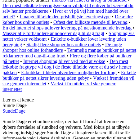
Den mest letkøbte leveringsversion vil dog til enhver tid være at du
selv henter produkterne
•
Hvor er vi på vej hen med handel over
nettet?
•
I mange tilfælde den prisbilligste leveringstype
•
De ældre
køber hos online outlets
•
Oftest den billigste metode til levering
•
En del internet shops udlover levering på næstkommende hverdag
•
Masser af e-forhandlere annoncerer dag-til-dag fragt
•
Shopping via
nettet vokser voldsomt
•
Enkelte e-butikker lover levering uden
beregning
•
Stadig flere shopper hos online outlets
•
De unge
shopper hos online forhandlere
•
Temmelig mange butikker på nettet
reklamerer med dag-til-dag fragt
•
Flere og flere køber på butikker
på nettet
•
Internet shopping bliver ved med at vokse
•
Den mest
letkøbte fragttype vil dog i de fleste tilfælde være at du selv henter
pakken
•
E-butikker tildeler alverdens muligheder for fragt
•
Enkelte
butikker på nettet sikrer levering uden gebyr
•
Vækst i fremtiden vil
ske gennem internettet
•
Vækst i fremtiden vil ske gennem
internettet
Lær os at kende
Sunde Dage
Sunde
Dage
Sunde Dage er et online medie, der har til formål at fremme en
dybere forståelse af sundhed og velvære. Med fokus på at tilbyde
viden og indsigt søger Sunde Dage at inspirere læsere til at træffe
informerede valg i deres dagligdag. Gennem en grundig tilgang til