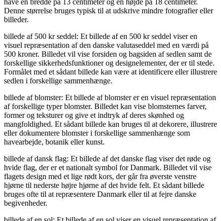
have en bredde på 13 centimeter og en højde på 18 centimeter.
Denne størrelse bruges typisk til at udskrive mindre fotografier eller
billeder.
billede af 500 kr seddel: Et billede af en 500 kr seddel viser en
visuel repræsentation af den danske valutaseddel med en værdi på
500 kroner. Billedet vil vise forsiden og bagsiden af sedlen samt de
forskellige sikkerhedsfunktioner og designelementer, der er til stede.
Formålet med et sådant billede kan være at identificere eller illustrere
sedlen i forskellige sammenhænge.
billede af blomster: Et billede af blomster er en visuel repræsentation
af forskellige typer blomster. Billedet kan vise blomsternes farver,
former og teksturer og give et indtryk af deres skønhed og
mangfoldighed. Et sådant billede kan bruges til at dekorere, illustrere
eller dokumentere blomster i forskellige sammenhænge som
havearbejde, botanik eller kunst.
billede af dansk flag: Et billede af det danske flag viser det røde og
hvide flag, der er et nationalt symbol for Danmark. Billedet vil vise
flagets design med et lige rødt kors, der går fra øverste venstre
hjørne til nederste højre hjørne af det hvide felt. Et sådant billede
bruges ofte til at repræsentere Danmark eller til at fejre danske
begivenheder.
billede af en sol: Et billede af en sol viser en visuel repræsentation af