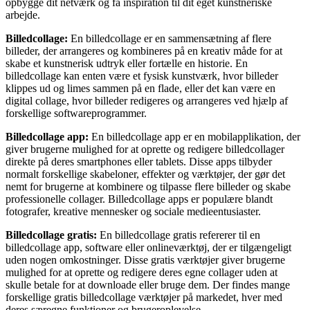
opbygge dit netværk og få inspiration til dit eget kunstneriske
arbejde.
Billedcollage:
En billedcollage er en sammensætning af flere
billeder, der arrangeres og kombineres på en kreativ måde for at
skabe et kunstnerisk udtryk eller fortælle en historie. En
billedcollage kan enten være et fysisk kunstværk, hvor billeder
klippes ud og limes sammen på en flade, eller det kan være en
digital collage, hvor billeder redigeres og arrangeres ved hjælp af
forskellige softwareprogrammer.
Billedcollage app:
En billedcollage app er en mobilapplikation, der
giver brugerne mulighed for at oprette og redigere billedcollager
direkte på deres smartphones eller tablets. Disse apps tilbyder
normalt forskellige skabeloner, effekter og værktøjer, der gør det
nemt for brugerne at kombinere og tilpasse flere billeder og skabe
professionelle collager. Billedcollage apps er populære blandt
fotografer, kreative mennesker og sociale medieentusiaster.
Billedcollage gratis:
En billedcollage gratis refererer til en
billedcollage app, software eller onlineværktøj, der er tilgængeligt
uden nogen omkostninger. Disse gratis værktøjer giver brugerne
mulighed for at oprette og redigere deres egne collager uden at
skulle betale for at downloade eller bruge dem. Der findes mange
forskellige gratis billedcollage værktøjer på markedet, hver med
deres særegne funktioner og brugeroplevelse.