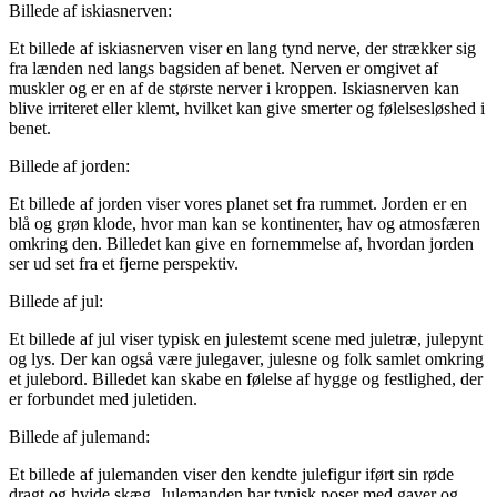
Billede af iskiasnerven:
Et billede af iskiasnerven viser en lang tynd nerve, der strækker sig
fra lænden ned langs bagsiden af benet. Nerven er omgivet af
muskler og er en af de største nerver i kroppen. Iskiasnerven kan
blive irriteret eller klemt, hvilket kan give smerter og følelsesløshed i
benet.
Billede af jorden:
Et billede af jorden viser vores planet set fra rummet. Jorden er en
blå og grøn klode, hvor man kan se kontinenter, hav og atmosfæren
omkring den. Billedet kan give en fornemmelse af, hvordan jorden
ser ud set fra et fjerne perspektiv.
Billede af jul:
Et billede af jul viser typisk en julestemt scene med juletræ, julepynt
og lys. Der kan også være julegaver, julesne og folk samlet omkring
et julebord. Billedet kan skabe en følelse af hygge og festlighed, der
er forbundet med juletiden.
Billede af julemand:
Et billede af julemanden viser den kendte julefigur iført sin røde
dragt og hvide skæg. Julemanden har typisk poser med gaver og