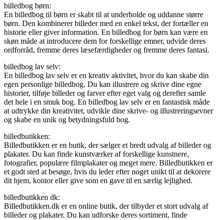
billedbog børn:
En billedbog til børn er skabt til at underholde og uddanne større
børn. Den kombinerer billeder med en enkel tekst, der fortæller en
historie eller giver information. En billedbog for børn kan være en
skøn måde at introducere dem for forskellige emner, udvide deres
ordforråd, fremme deres læsefærdigheder og fremme deres fantasi.
billedbog lav selv:
En billedbog lav selv er en kreativ aktivitet, hvor du kan skabe din
egen personlige billedbog. Du kan illustrere og skrive dine egne
historier, tilføje billeder og farver efter eget valg og derefter samle
det hele i en smuk bog. En billedbog lav selv er en fantastisk måde
at udtrykke din kreativitet, udvikle dine skrive- og illustreringsevner
og skabe en unik og betydningsfuld bog.
billedbutikken:
Billedbutikken er en butik, der sælger et bredt udvalg af billeder og
plakater. Du kan finde kunstværker af forskellige kunstnere,
fotografier, populære filmplakater og meget mere. Billedbutikken er
et godt sted at besøge, hvis du leder efter noget unikt til at dekorere
dit hjem, kontor eller give som en gave til en særlig lejlighed.
billedbutikken dk:
Billedbutikken.dk er en online butik, der tilbyder et stort udvalg af
billeder og plakater. Du kan udforske deres sortiment, finde