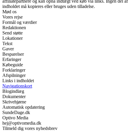
affiliatepartnere og kan opnå indtægt ved køb via links. Ingen del af
indholdet må kopieres eller bruges uden tilladelse.
Mød os
Vores rejse
Formål og værdier
Redaktionen
Send støtte
Lokationer
Tekst
Gaver
Besparelser
Erfaringer
Købeguide
Forklaringer
Afspilninger
Links i indholdet
Navigationskort
Blogindlæg
Dokumenter
Skrivehjørne
Automatisk opdatering
SundeDage.dk
Optivo Media
hej@optivomedia.dk
Tilmeld dig vores nyhedsbrev