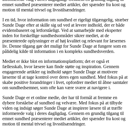
emnet sundhed præsenterer mediet artikler, der spænder fra kost og
motion til mental trivsel og livsstilsændringer.
I en tid, hvor information om sundhed er rigeligt tilgængelig, stræber
Sunde Dage efter at skille sig ud ved at levere indhold, der er både
evidensbaseret og letforståeligt. Ved at samarbejde med eksperter
inden for forskellige sundhedsområder sikrer mediet, at de
præsenterede oplysninger er af høj kvalitet og relevant for læsernes
liv. Denne tilgang gør det muligt for Sunde Dage at fungere som en
pålidelig kilde til information i en kompleks sundhedsverden.
Mediet er ikke blot en informationsplatform; det er også et
fællesskab, hvor læsere kan finde støtte og inspiration. Gennem
engagerende artikler og indhold søger Sunde Dage at motivere
læserne til at tage kontrol over deres egen sundhed. Med fokus på at
skabe positive forandringer i livet, opfordrer mediet til åbne samtaler
om sundhedsemner, som ofte kan være svære at navigere i.
Sunde Dage er et online medie, der har til formål at fremme en
dybere forståelse af sundhed og velvære. Med fokus på at tilbyde
viden og indsigt søger Sunde Dage at inspirere læsere til at træffe
informerede valg i deres dagligdag. Gennem en grundig tilgang til
emnet sundhed præsenterer mediet artikler, der spænder fra kost og
motion til mental trivsel og livsstilsændringer.