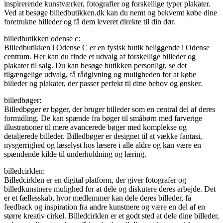
inspirerende kunstværker, fotografier og forskellige typer plakater.
Ved at besøge billedbutikken.dk kan du nemt og bekvemt købe dine
foretrukne billeder og få dem leveret direkte til din dør.
billedbutikken odense c:
Billedbutikken i Odense C er en fysisk butik beliggende i Odense
centrum. Her kan du finde et udvalg af forskellige billeder og
plakater til salg. Du kan besøge butikken personligt, se det
tilgængelige udvalg, få rådgivning og muligheden for at købe
billeder og plakater, der passer perfekt til dine behov og ønsker.
billedbøger:
Billedbøger er bøger, der bruger billeder som en central del af deres
formidling. De kan spænde fra bøger til småbørn med farverige
illustrationer til mere avancerede bøger med komplekse og
detaljerede billeder. Billedbøger er designet til at vække fantasi,
nysgerrighed og læselyst hos læsere i alle aldre og kan være en
spændende kilde til underholdning og læring.
billedcirklen:
Billedcirklen er en digital platform, der giver fotografer og
billedkunstnere mulighed for at dele og diskutere deres arbejde. Det
er et fællesskab, hvor medlemmer kan dele deres billeder, få
feedback og inspiration fra andre kunstnere og være en del af en
større kreativ cirkel. Billedcirklen er et godt sted at dele dine billeder,