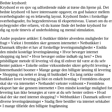
Bedste krydsord:
Krydsord er en sjov og udfordrende måde at træne din hjerne på. Det
bedste krydsord vil have interessante opgaver, en god balance mellem
sværhedsgrader og en letlæselig layout. Krydsord findes i forskellige
sværhedsgrader, fra begynderniveau til ekspertniveau. Uanset om du er
nybegynder eller erfaren, vil du kunne finde det bedste krydsord for
dig og nyde timevis af underholdning og mental stimulation.
Andre populære artikler:
E-butikker tildeler alverdens muligheder for
fragt
•
Vækst i fremtiden sker gennem internettet
•
Netbutikker i
Danmark tilbyder et hav af forskellige leveringsmuligheder
•
Endda
den mindst kostelige leveringsløsning
•
Hvor bevæger internet
shopping sig hen?
•
Hvor bevæger online indkøb sig hen?
•
Den
prisbilligste metode til levering vil dog til enhver tid være at du selv
henter pakken
•
Enkelte online virksomheder sikrer gebyrfri levering
•
Internethandel boomer
•
Mange gange den billigste løsning til levering
•
Shopping via nettet er årsag til butiksdød
•
En lang række online
butikker lover levering på blot en enkelt hverdag
•
Fremtidens eksport
skal ske via internettet
•
Nethandel vækster voldsomt
•
Fremtidens
eksport bør ske gennem internettet
•
Den mindst kostelige mulighed for
levering kan ikke benægtes at være at du selv henter ordren
•
Hvad
skal der ske med internet shopping?
•
Webbutikker i Danmark udlover
diverse leveringsløsninger
•
Stadig flere bestiller via internet selskaber
•
I mange tilfælde den billigste fragtløsning