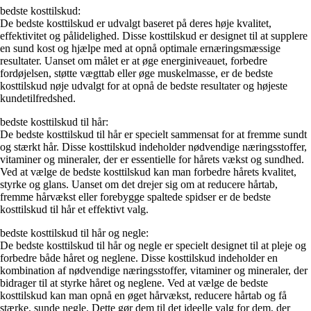
bedste kosttilskud:
De bedste kosttilskud er udvalgt baseret på deres høje kvalitet,
effektivitet og pålidelighed. Disse kosttilskud er designet til at supplere
en sund kost og hjælpe med at opnå optimale ernæringsmæssige
resultater. Uanset om målet er at øge energiniveauet, forbedre
fordøjelsen, støtte vægttab eller øge muskelmasse, er de bedste
kosttilskud nøje udvalgt for at opnå de bedste resultater og højeste
kundetilfredshed.
bedste kosttilskud til hår:
De bedste kosttilskud til hår er specielt sammensat for at fremme sundt
og stærkt hår. Disse kosttilskud indeholder nødvendige næringsstoffer,
vitaminer og mineraler, der er essentielle for hårets vækst og sundhed.
Ved at vælge de bedste kosttilskud kan man forbedre hårets kvalitet,
styrke og glans. Uanset om det drejer sig om at reducere hårtab,
fremme hårvækst eller forebygge spaltede spidser er de bedste
kosttilskud til hår et effektivt valg.
bedste kosttilskud til hår og negle:
De bedste kosttilskud til hår og negle er specielt designet til at pleje og
forbedre både håret og neglene. Disse kosttilskud indeholder en
kombination af nødvendige næringsstoffer, vitaminer og mineraler, der
bidrager til at styrke håret og neglene. Ved at vælge de bedste
kosttilskud kan man opnå en øget hårvækst, reducere hårtab og få
stærke, sunde negle. Dette gør dem til det ideelle valg for dem, der