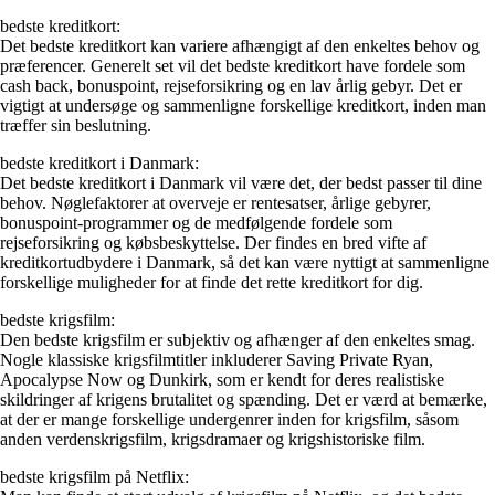
bedste kreditkort:
Det bedste kreditkort kan variere afhængigt af den enkeltes behov og
præferencer. Generelt set vil det bedste kreditkort have fordele som
cash back, bonuspoint, rejseforsikring og en lav årlig gebyr. Det er
vigtigt at undersøge og sammenligne forskellige kreditkort, inden man
træffer sin beslutning.
bedste kreditkort i Danmark:
Det bedste kreditkort i Danmark vil være det, der bedst passer til dine
behov. Nøglefaktorer at overveje er rentesatser, årlige gebyrer,
bonuspoint-programmer og de medfølgende fordele som
rejseforsikring og købsbeskyttelse. Der findes en bred vifte af
kreditkortudbydere i Danmark, så det kan være nyttigt at sammenligne
forskellige muligheder for at finde det rette kreditkort for dig.
bedste krigsfilm:
Den bedste krigsfilm er subjektiv og afhænger af den enkeltes smag.
Nogle klassiske krigsfilmtitler inkluderer Saving Private Ryan,
Apocalypse Now og Dunkirk, som er kendt for deres realistiske
skildringer af krigens brutalitet og spænding. Det er værd at bemærke,
at der er mange forskellige undergenrer inden for krigsfilm, såsom
anden verdenskrigsfilm, krigsdramaer og krigshistoriske film.
bedste krigsfilm på Netflix: