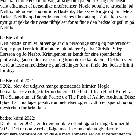
Man kan finde et stort udvalg af krigsfilm på Netflix, og det bedste
valg afhænger af personlige præferencer. Nogle populære krigsfilm på
Netflix inkluderer Inglourious Basterds, Hacksaw Ridge og Full Metal
Jacket. Netflix opdaterer løbende deres filmkatalog, så det kan være
nyttigt at tjekke de nyeste tilføjelser for at finde den bedste krigsfilm på
Netflix.
bedste krimi:
Den bedste krimi vil afhænge af din personlige smag og præferencer.
Nogle populære krimiforfattere inkluderer Agatha Christie, Stieg
Larsson og Jo Nesbø. Krimigenren er kendt for sine spændende
plottwists, gådefulde mysterier og komplekse karakterer. Det kan være
værd at læse anmeldelser og anbefalinger for at finde den bedste krimi
for dig.
bedste krimi 2021:
I 2021 blev der udgivet mange spændende krimier. Nogle
bemærkelsesværdige titler inkluderer The Plot af Jean Hanff Korelitz,
The Sanatorium af Sarah Pearse og The Push af Ashley Audrain. Disse
bøger har modtaget positive anmeldelser og er fyldt med spænding og
mysterium for krimifans.
bedste krimi 2022:
Da det nu er 2021, er der endnu ikke offentliggjort mange krimier til
2022. Det er dog værd at følge med i kommende udgivelser fra
populære forfattere og holde øje med anmeldelser og anbefalinger fra