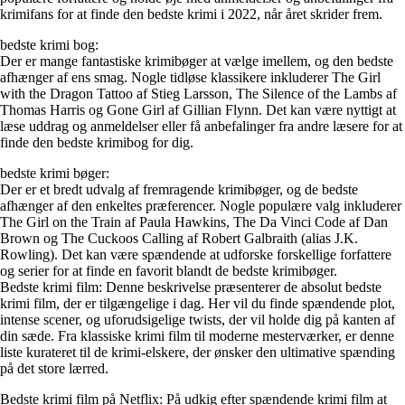
krimifans for at finde den bedste krimi i 2022, når året skrider frem.
bedste krimi bog:
Der er mange fantastiske krimibøger at vælge imellem, og den bedste
afhænger af ens smag. Nogle tidløse klassikere inkluderer The Girl
with the Dragon Tattoo af Stieg Larsson, The Silence of the Lambs af
Thomas Harris og Gone Girl af Gillian Flynn. Det kan være nyttigt at
læse uddrag og anmeldelser eller få anbefalinger fra andre læsere for at
finde den bedste krimibog for dig.
bedste krimi bøger:
Der er et bredt udvalg af fremragende krimibøger, og de bedste
afhænger af den enkeltes præferencer. Nogle populære valg inkluderer
The Girl on the Train af Paula Hawkins, The Da Vinci Code af Dan
Brown og The Cuckoos Calling af Robert Galbraith (alias J.K.
Rowling). Det kan være spændende at udforske forskellige forfattere
og serier for at finde en favorit blandt de bedste krimibøger.
Bedste krimi film: Denne beskrivelse præsenterer de absolut bedste
krimi film, der er tilgængelige i dag. Her vil du finde spændende plot,
intense scener, og uforudsigelige twists, der vil holde dig på kanten af ​​
din sæde. Fra klassiske krimi film til moderne mesterværker, er denne
liste kurateret til de krimi-elskere, der ønsker den ultimative spænding
på det store lærred.
Bedste krimi film på Netflix: På udkig efter spændende krimi film at