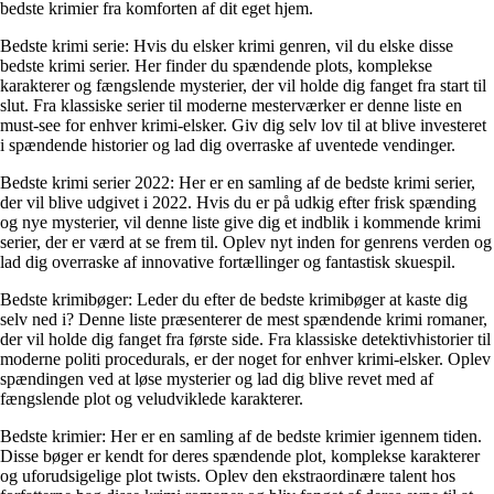
bedste krimier fra komforten af dit eget hjem.
Bedste krimi serie: Hvis du elsker krimi genren, vil du elske disse
bedste krimi serier. Her finder du spændende plots, komplekse
karakterer og fængslende mysterier, der vil holde dig fanget fra start til
slut. Fra klassiske serier til moderne mesterværker er denne liste en
must-see for enhver krimi-elsker. Giv dig selv lov til at blive investeret
i spændende historier og lad dig overraske af uventede vendinger.
Bedste krimi serier 2022: Her er en samling af de bedste krimi serier,
der vil blive udgivet i 2022. Hvis du er på udkig efter frisk spænding
og nye mysterier, vil denne liste give dig et indblik i kommende krimi
serier, der er værd at se frem til. Oplev nyt inden for genrens verden og
lad dig overraske af innovative fortællinger og fantastisk skuespil.
Bedste krimibøger: Leder du efter de bedste krimibøger at kaste dig
selv ned i? Denne liste præsenterer de mest spændende krimi romaner,
der vil holde dig fanget fra første side. Fra klassiske detektivhistorier til
moderne politi procedurals, er der noget for enhver krimi-elsker. Oplev
spændingen ved at løse mysterier og lad dig blive revet med af
fængslende plot og veludviklede karakterer.
Bedste krimier: Her er en samling af de bedste krimier igennem tiden.
Disse bøger er kendt for deres spændende plot, komplekse karakterer
og uforudsigelige plot twists. Oplev den ekstraordinære talent hos