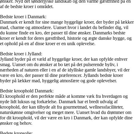
ønsker. Nyd det sønderjyske landskab og den varme gæstfrihed på en
af de bedste kroer i området.
Bedste kroer i Danmark:
Danmark er kendt for sine mange hyggelige kroer, der byder på lækker
mad, charme og atmosfære. Uanset hvor i landet du befinder dig, vil
du kunne finde en kro, der passer til dine ønsker. Danmarks bedste
kroer er kendt for deres gæstfrihed, historie og ægte danske hygge, og
et ophold på en af disse kroer er en unik oplevelse.
Bedste kroer i Jylland:
Jylland byder på et væld af hyggelige kroer, der kan opfylde enhver
smag. Uanset om du ønsker at bo tæt på det pulserende byliv, i
nærheden af naturen eller i en af de idylliske gamle landsbyer, vil der
være en kro, der passer til dine præferencer. Jyllands bedste kroer
byder på lækker mad, hyggelig atmosfære og gode oplevelser.
Bedste kroophold Danmark:
Et kroophold er den perfekte måde at komme væk fra hverdagen og
nyde lidt luksus og forkælelse. Danmark har et bredt udvalg af
kroophold, der kan tilbyde alt fra gourmetmad, wellnessfaciliteter,
naturskønne omgivelser og meget mere. Uanset hvad du drømmer om
for dit kroophold, vil der være en kro i Danmark, der kan opfylde dine
ønsker og behov.
Bedste kropsolie: