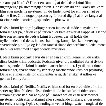
streame på Netflix? Her er en samling af de bedste krimi film
tilgængelige på streamingtjenesten. Uanset om du er til klassiske krimi
film eller moderne mysterier, vil du finde noget for enhver smag på
denne liste. Grab noget popcorn og forbered dig på at blive fanget af
fascinerende historier og spændende plot twists.
Bedste krimi lydbog: Lydbøger er en fantastisk måde at nyde krimi
fortællinger på, når du er på farten eller bare ønsker at slappe af. Denne
liste præsenterer de bedste krimi lydbøger, der vil holde dig
tryllebundet med deres intense handling, komplekse karakterer og
spændende plot. Lyt og lad din fantasi skabe det perfekte billede, mens
du bliver revet med af spændende mysterier.
Bedste krimi podcast: Hvis du er en fan af krimi genre, vil du elske
disse bedste krimi podcasts. Podcasts giver dig mulighed for at dykke
ned i spændende krimi historier, uanset hvor du er. Lyt til true crime
fortællinger, spændende mysterier og fascinerende kriminel psykologi.
Dette er et must-liste for krimi-entusiaster, der ønsker at udforske
genren i en ny form.
Bedste krimi på Netflix: Netflix er hjemsted for en bred vifte af krimi
serier og film. På denne liste finder du de bedste krimi titler, som
streamingtjenesten har at byde på. Uanset om du er til seriemorder
mysterier, politi efterforskning eller spændende thrillers, er der noget
for enhver smag. Oplev spændingen ved at binge-watche nogle af de