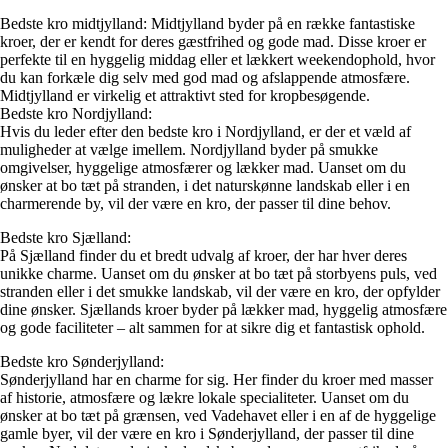
Bedste kro midtjylland: Midtjylland byder på en række fantastiske
kroer, der er kendt for deres gæstfrihed og gode mad. Disse kroer er
perfekte til en hyggelig middag eller et lækkert weekendophold, hvor
du kan forkæle dig selv med god mad og afslappende atmosfære.
Midtjylland er virkelig et attraktivt sted for kropbesøgende.
Bedste kro Nordjylland:
Hvis du leder efter den bedste kro i Nordjylland, er der et væld af
muligheder at vælge imellem. Nordjylland byder på smukke
omgivelser, hyggelige atmosfærer og lækker mad. Uanset om du
ønsker at bo tæt på stranden, i det naturskønne landskab eller i en
charmerende by, vil der være en kro, der passer til dine behov.
Bedste kro Sjælland:
På Sjælland finder du et bredt udvalg af kroer, der har hver deres
unikke charme. Uanset om du ønsker at bo tæt på storbyens puls, ved
stranden eller i det smukke landskab, vil der være en kro, der opfylder
dine ønsker. Sjællands kroer byder på lækker mad, hyggelig atmosfære
og gode faciliteter – alt sammen for at sikre dig et fantastisk ophold.
Bedste kro Sønderjylland:
Sønderjylland har en charme for sig. Her finder du kroer med masser
af historie, atmosfære og lækre lokale specialiteter. Uanset om du
ønsker at bo tæt på grænsen, ved Vadehavet eller i en af de hyggelige
gamle byer, vil der være en kro i Sønderjylland, der passer til dine