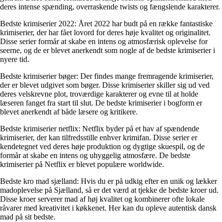
deres intense spænding, overraskende twists og fængslende karakterer.
Bedste krimiserier 2022: Året 2022 har budt på en række fantastiske
krimiserier, der har fået lovord for deres høje kvalitet og originalitet.
Disse serier formår at skabe en intens og atmosfærisk oplevelse for
seerne, og de er blevet anerkendt som nogle af de bedste krimiserier i
nyere tid.
Bedste krimiserier bøger: Der findes mange fremragende krimiserier,
der er blevet udgivet som bøger. Disse krimiserier skiller sig ud ved
deres velskrevne plot, troværdige karakterer og evne til at holde
læseren fanget fra start til slut. De bedste krimiserier i bogform er
blevet anerkendt af både læsere og kritikere.
Bedste krimiserier netflix: Netflix byder på et hav af spændende
krimiserier, der kan tilfredsstille enhver krimifan. Disse serier er
kendetegnet ved deres høje produktion og dygtige skuespil, og de
formår at skabe en intens og uhyggelig atmosfære. De bedste
krimiserier på Netflix er blevet populære worldwide.
Bedste kro mad sjælland: Hvis du er på udkig efter en unik og lækker
madoplevelse på Sjælland, så er det værd at tjekke de bedste kroer ud.
Disse kroer serverer mad af høj kvalitet og kombinerer ofte lokale
råvarer med kreativitet i køkkenet. Her kan du opleve autentisk dansk
mad på sit bedste.