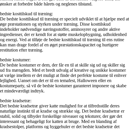
ønsker at forbedre både hårets og neglenes tilstand.
bedste kosttilskud til træning:
De bedste kosttilskud til træning er specielt udviklet til at hjælpe med at
øge præstationen og styrken under træning. Disse kosttilskud
indeholder nødvendige næringsstoffer, aminosyrer og andre aktive
ingredienser, der er kendt for at støtte muskelopbygning, udholdenhed
og energi. Ved at tilføje de bedste kosttilskud til træning til ens rutine
kan man drage fordel af en øget præstationskapacitet og hurtigere
restitution efter træning.
bedste kostumer:
De bedste kostumer er dem, der får en til at skille sig ud og skiller sig
ud fra mængden. Med et bredt udvalg af kreative og unikke kostumer
at vælge imellem er det muligt at finde det perfekte kostume til enhver
lejlighed. Uanset om det er til en temafest, Halloween eller en
kostumeparty, så vil de bedste kostumer garanteret imponere og skabe
et mindeværdigt indtryk.
bedste kradsetræ:
Det bedste kradsetræ giver katte mulighed for at tilfredsstille deres
naturlige instinkt til at kradse og strække sig. Det bedste kradsetræ er
stabil, solid og tilbyder forskellige niveauer og teksturer, der gør det
interessant og behageligt for katten at bruge. Med en blanding af
kradsestolper, platforms og hyggehuler er det bedste kradsetræ det