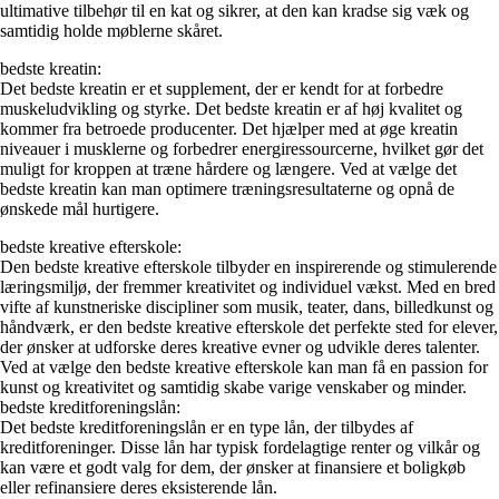
ultimative tilbehør til en kat og sikrer, at den kan kradse sig væk og
samtidig holde møblerne skåret.
bedste kreatin:
Det bedste kreatin er et supplement, der er kendt for at forbedre
muskeludvikling og styrke. Det bedste kreatin er af høj kvalitet og
kommer fra betroede producenter. Det hjælper med at øge kreatin
niveauer i musklerne og forbedrer energiressourcerne, hvilket gør det
muligt for kroppen at træne hårdere og længere. Ved at vælge det
bedste kreatin kan man optimere træningsresultaterne og opnå de
ønskede mål hurtigere.
bedste kreative efterskole:
Den bedste kreative efterskole tilbyder en inspirerende og stimulerende
læringsmiljø, der fremmer kreativitet og individuel vækst. Med en bred
vifte af kunstneriske discipliner som musik, teater, dans, billedkunst og
håndværk, er den bedste kreative efterskole det perfekte sted for elever,
der ønsker at udforske deres kreative evner og udvikle deres talenter.
Ved at vælge den bedste kreative efterskole kan man få en passion for
kunst og kreativitet og samtidig skabe varige venskaber og minder.
bedste kreditforeningslån:
Det bedste kreditforeningslån er en type lån, der tilbydes af
kreditforeninger. Disse lån har typisk fordelagtige renter og vilkår og
kan være et godt valg for dem, der ønsker at finansiere et boligkøb
eller refinansiere deres eksisterende lån.