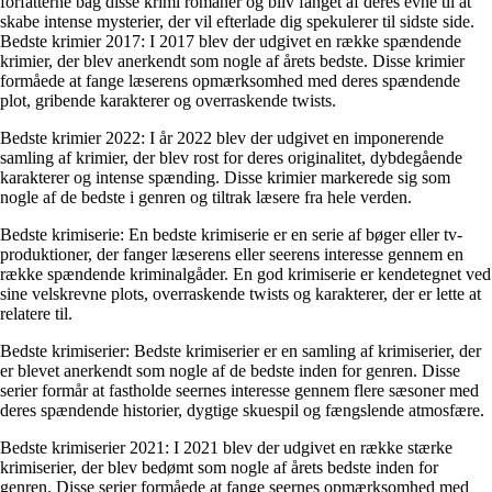
forfatterne bag disse krimi romaner og bliv fanget af deres evne til at
skabe intense mysterier, der vil efterlade dig spekulerer til sidste side.
Bedste krimier 2017: I 2017 blev der udgivet en række spændende
krimier, der blev anerkendt som nogle af årets bedste. Disse krimier
formåede at fange læserens opmærksomhed med deres spændende
plot, gribende karakterer og overraskende twists.
Bedste krimier 2022: I år 2022 blev der udgivet en imponerende
samling af krimier, der blev rost for deres originalitet, dybdegående
karakterer og intense spænding. Disse krimier markerede sig som
nogle af de bedste i genren og tiltrak læsere fra hele verden.
Bedste krimiserie: En bedste krimiserie er en serie af bøger eller tv-
produktioner, der fanger læserens eller seerens interesse gennem en
række spændende kriminalgåder. En god krimiserie er kendetegnet ved
sine velskrevne plots, overraskende twists og karakterer, der er lette at
relatere til.
Bedste krimiserier: Bedste krimiserier er en samling af krimiserier, der
er blevet anerkendt som nogle af de bedste inden for genren. Disse
serier formår at fastholde seernes interesse gennem flere sæsoner med
deres spændende historier, dygtige skuespil og fængslende atmosfære.
Bedste krimiserier 2021: I 2021 blev der udgivet en række stærke
krimiserier, der blev bedømt som nogle af årets bedste inden for
genren. Disse serier formåede at fange seernes opmærksomhed med