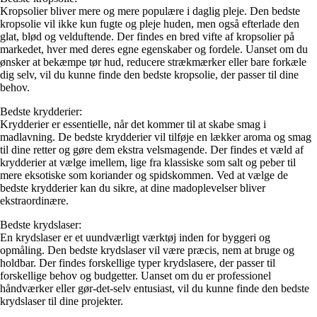
Kropsolier bliver mere og mere populære i daglig pleje. Den bedste
kropsolie vil ikke kun fugte og pleje huden, men også efterlade den
glat, blød og velduftende. Der findes en bred vifte af kropsolier på
markedet, hver med deres egne egenskaber og fordele. Uanset om du
ønsker at bekæmpe tør hud, reducere strækmærker eller bare forkæle
dig selv, vil du kunne finde den bedste kropsolie, der passer til dine
behov.
Bedste krydderier:
Krydderier er essentielle, når det kommer til at skabe smag i
madlavning. De bedste krydderier vil tilføje en lækker aroma og smag
til dine retter og gøre dem ekstra velsmagende. Der findes et væld af
krydderier at vælge imellem, lige fra klassiske som salt og peber til
mere eksotiske som koriander og spidskommen. Ved at vælge de
bedste krydderier kan du sikre, at dine madoplevelser bliver
ekstraordinære.
Bedste krydslaser:
En krydslaser er et uundværligt værktøj inden for byggeri og
opmåling. Den bedste krydslaser vil være præcis, nem at bruge og
holdbar. Der findes forskellige typer krydslasere, der passer til
forskellige behov og budgetter. Uanset om du er professionel
håndværker eller gør-det-selv entusiast, vil du kunne finde den bedste
krydslaser til dine projekter.