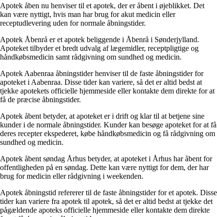
Apotek åben nu henviser til et apotek, der er åbent i øjeblikket. Det
kan være nyttigt, hvis man har brug for akut medicin eller
receptudlevering uden for normale åbningstider.
Apotek Åbenrå er et apotek beliggende i Åbenrå i Sønderjylland.
Apoteket tilbyder et bredt udvalg af lægemidler, receptpligtige og
håndkøbsmedicin samt rådgivning om sundhed og medicin.
Apotek Aabenraa åbningstider henviser til de faste åbningstider for
apoteket i Aabenraa. Disse tider kan variere, så det er altid bedst at
tjekke apotekets officielle hjemmeside eller kontakte dem direkte for at
få de præcise åbningstider.
Apotek åbent betyder, at apoteket er i drift og klar til at betjene sine
kunder i de normale åbningstider. Kunder kan besøge apoteket for at få
deres recepter ekspederet, købe håndkøbsmedicin og få rådgivning om
sundhed og medicin.
Apotek åbent søndag Århus betyder, at apoteket i Århus har åbent for
offentligheden på en søndag. Dette kan være nyttigt for dem, der har
brug for medicin eller rådgivning i weekenden.
Apotek åbningstid refererer til de faste åbningstider for et apotek. Disse
tider kan variere fra apotek til apotek, så det er altid bedst at tjekke det
pågældende apoteks officielle hjemmeside eller kontakte dem direkte