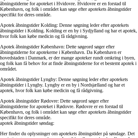
åbningstiderne for apoteket i Hvidovre. Hvidovre er en forstad til
København, og folk i området kan søge efter apotekets åbningstider
specifikt for deres område.
Apotek åbningstider Kolding: Denne søgning leder efter apotekets
åbningstider i Kolding. Kolding er en by i Sydjylland og har et apotek,
hvor folk kan købe medicin og få rådgivning.
Apotek åbningstider København: Dette søgeord søger efter
åbningstiderne for apotekerne i København. Da København er
hovedstaden i Danmark, er der mange apoteker rundt omkring i byen,
og folk kan få behov for at finde åbningstiderne for et bestemt apotek i
området.
Apotek åbningstider Lyngby: Denne søgning leder efter apotekets
åbningstider i Lyngby. Lyngby er en by i Nordsjælland og har et
apotek, hvor folk kan købe medicin og få rådgivning.
Apotek åbningstider Rødovre: Dette søgeord søger efter
åbningstiderne for apoteket i Rødovre. Rødovre er en forstad til
København, og folk i området kan søge efter apotekets åbningstider
specifikt for deres område.
apotek åbningstider søndag:
Her finder du oplysninger om apotekets åbningstider på søndage. Det