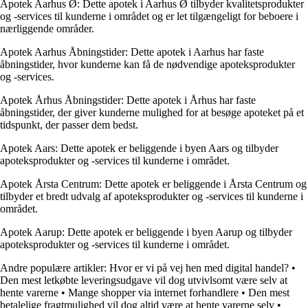
Apotek Aarhus Ø: Dette apotek i Aarhus Ø tilbyder kvalitetsprodukter
og -services til kunderne i området og er let tilgængeligt for beboere i
nærliggende områder.
Apotek Aarhus Åbningstider: Dette apotek i Aarhus har faste
åbningstider, hvor kunderne kan få de nødvendige apoteksprodukter
og -services.
Apotek Århus Åbningstider: Dette apotek i Århus har faste
åbningstider, der giver kunderne mulighed for at besøge apoteket på et
tidspunkt, der passer dem bedst.
Apotek Aars: Dette apotek er beliggende i byen Aars og tilbyder
apoteksprodukter og -services til kunderne i området.
Apotek Årsta Centrum: Dette apotek er beliggende i Årsta Centrum og
tilbyder et bredt udvalg af apoteksprodukter og -services til kunderne i
området.
Apotek Aarup: Dette apotek er beliggende i byen Aarup og tilbyder
apoteksprodukter og -services til kunderne i området.
Andre populære artikler:
Hvor er vi på vej hen med digital handel?
•
Den mest letkøbte leveringsudgave vil dog utvivlsomt være selv at
hente varerne
•
Mange shopper via internet forhandlere
•
Den mest
betalelige fragtmulighed vil dog altid være at hente varerne selv
•