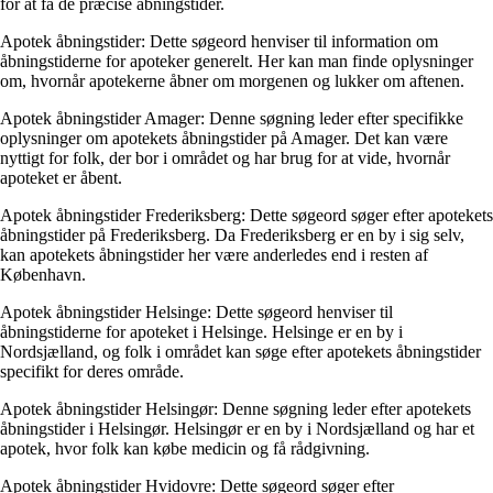
for at få de præcise åbningstider.
Apotek åbningstider: Dette søgeord henviser til information om
åbningstiderne for apoteker generelt. Her kan man finde oplysninger
om, hvornår apotekerne åbner om morgenen og lukker om aftenen.
Apotek åbningstider Amager: Denne søgning leder efter specifikke
oplysninger om apotekets åbningstider på Amager. Det kan være
nyttigt for folk, der bor i området og har brug for at vide, hvornår
apoteket er åbent.
Apotek åbningstider Frederiksberg: Dette søgeord søger efter apotekets
åbningstider på Frederiksberg. Da Frederiksberg er en by i sig selv,
kan apotekets åbningstider her være anderledes end i resten af
København.
Apotek åbningstider Helsinge: Dette søgeord henviser til
åbningstiderne for apoteket i Helsinge. Helsinge er en by i
Nordsjælland, og folk i området kan søge efter apotekets åbningstider
specifikt for deres område.
Apotek åbningstider Helsingør: Denne søgning leder efter apotekets
åbningstider i Helsingør. Helsingør er en by i Nordsjælland og har et
apotek, hvor folk kan købe medicin og få rådgivning.
Apotek åbningstider Hvidovre: Dette søgeord søger efter