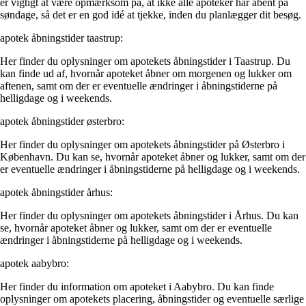
er vigtigt at være opmærksom på, at ikke alle apoteker har åbent på
søndage, så det er en god idé at tjekke, inden du planlægger dit besøg.
apotek åbningstider taastrup:
Her finder du oplysninger om apotekets åbningstider i Taastrup. Du
kan finde ud af, hvornår apoteket åbner om morgenen og lukker om
aftenen, samt om der er eventuelle ændringer i åbningstiderne på
helligdage og i weekends.
apotek åbningstider østerbro:
Her finder du oplysninger om apotekets åbningstider på Østerbro i
København. Du kan se, hvornår apoteket åbner og lukker, samt om der
er eventuelle ændringer i åbningstiderne på helligdage og i weekends.
apotek åbningstider århus:
Her finder du oplysninger om apotekets åbningstider i Århus. Du kan
se, hvornår apoteket åbner og lukker, samt om der er eventuelle
ændringer i åbningstiderne på helligdage og i weekends.
apotek aabybro:
Her finder du information om apoteket i Aabybro. Du kan finde
oplysninger om apotekets placering, åbningstider og eventuelle særlige