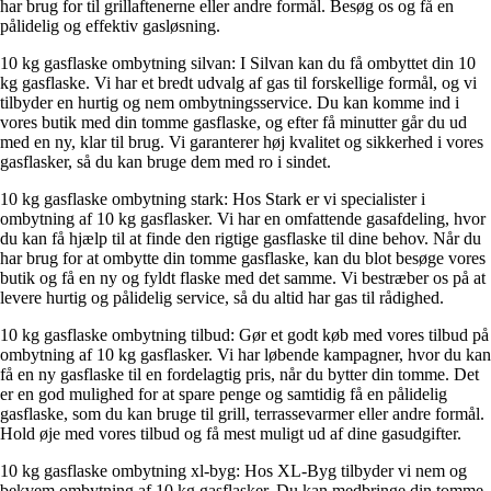
har brug for til grillaftenerne eller andre formål. Besøg os og få en
pålidelig og effektiv gasløsning.
10 kg gasflaske ombytning silvan: I Silvan kan du få ombyttet din 10
kg gasflaske. Vi har et bredt udvalg af gas til forskellige formål, og vi
tilbyder en hurtig og nem ombytningsservice. Du kan komme ind i
vores butik med din tomme gasflaske, og efter få minutter går du ud
med en ny, klar til brug. Vi garanterer høj kvalitet og sikkerhed i vores
gasflasker, så du kan bruge dem med ro i sindet.
10 kg gasflaske ombytning stark: Hos Stark er vi specialister i
ombytning af 10 kg gasflasker. Vi har en omfattende gasafdeling, hvor
du kan få hjælp til at finde den rigtige gasflaske til dine behov. Når du
har brug for at ombytte din tomme gasflaske, kan du blot besøge vores
butik og få en ny og fyldt flaske med det samme. Vi bestræber os på at
levere hurtig og pålidelig service, så du altid har gas til rådighed.
10 kg gasflaske ombytning tilbud: Gør et godt køb med vores tilbud på
ombytning af 10 kg gasflasker. Vi har løbende kampagner, hvor du kan
få en ny gasflaske til en fordelagtig pris, når du bytter din tomme. Det
er en god mulighed for at spare penge og samtidig få en pålidelig
gasflaske, som du kan bruge til grill, terrassevarmer eller andre formål.
Hold øje med vores tilbud og få mest muligt ud af dine gasudgifter.
10 kg gasflaske ombytning xl-byg: Hos XL-Byg tilbyder vi nem og
bekvem ombytning af 10 kg gasflasker. Du kan medbringe din tomme