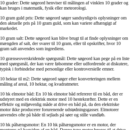
10 grader: Dette søgeord henviser til målingen af vinklen 10 grader og
kan bruges i matematik, fysik eller meteorologi.
10 gram guld pris: Dette søgeord søger sandsynligvis oplysninger om
den aktuelle pris på 10 gram guld, som kan variere afhængigt af
markedet.
10 gram salt: Dette søgeord kan blive brugt til at finde oplysninger om
mængden af salt, der svarer til 10 gram, eller til opskrifter, hvor 10
gram salt anvendes som ingrediens.
10 grænseoverskridende spørgsmål: Dette søgeord kan pege på en liste
med spørgsmål, der kan være følsomme eller udfordrende at diskutere,
typisk i forbindelse med personlige eller kontroversielle emner.
10 hektar til m2: Dette søgeord søger efter konverteringen mellem
måling af areal, 10 hektar, og kvadratmeter.
10 hk elmotor båd: En 10 hk elmotor båd refererer til en båd, der er
udstyret med en elektrisk motor med 10 hestekræfter. Dette er en
effektiv og miljøvenlig måde at drive en båd på, da den elektriske
motor ikke producerer forurenende udstødningsgasser. Elmotorer
anvendes ofte på både til sejlads på søer og stille vandløb.
10 hk påhængsmotor: En 10 hk påhængsmotor er en motor, der
monteres på bagsiden af en båd. Denne type motor bruges til at drive