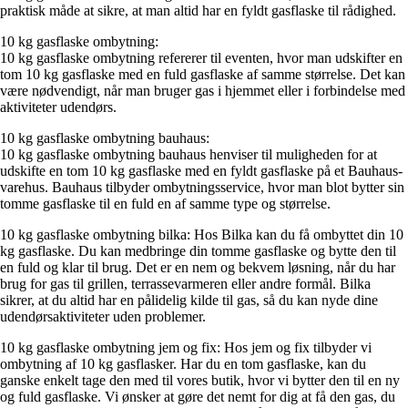
praktisk måde at sikre, at man altid har en fyldt gasflaske til rådighed.
10 kg gasflaske ombytning:
10 kg gasflaske ombytning refererer til eventen, hvor man udskifter en
tom 10 kg gasflaske med en fuld gasflaske af samme størrelse. Det kan
være nødvendigt, når man bruger gas i hjemmet eller i forbindelse med
aktiviteter udendørs.
10 kg gasflaske ombytning bauhaus:
10 kg gasflaske ombytning bauhaus henviser til muligheden for at
udskifte en tom 10 kg gasflaske med en fyldt gasflaske på et Bauhaus-
varehus. Bauhaus tilbyder ombytningsservice, hvor man blot bytter sin
tomme gasflaske til en fuld en af samme type og størrelse.
10 kg gasflaske ombytning bilka: Hos Bilka kan du få ombyttet din 10
kg gasflaske. Du kan medbringe din tomme gasflaske og bytte den til
en fuld og klar til brug. Det er en nem og bekvem løsning, når du har
brug for gas til grillen, terrassevarmeren eller andre formål. Bilka
sikrer, at du altid har en pålidelig kilde til gas, så du kan nyde dine
udendørsaktiviteter uden problemer.
10 kg gasflaske ombytning jem og fix: Hos jem og fix tilbyder vi
ombytning af 10 kg gasflasker. Har du en tom gasflaske, kan du
ganske enkelt tage den med til vores butik, hvor vi bytter den til en ny
og fuld gasflaske. Vi ønsker at gøre det nemt for dig at få den gas, du