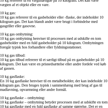
10 kg refererer til en vægtmængde på 10 kilogram. Det kan være
vægten af et objekt eller en vare.
10 kg gas:
10 kg gas refererer til en gasbeholder eller -flaske, der indeholder 10
kilogram gas. Det kan blandt andet være brugt i forbindelse med
gasgriller eller gasovne.
10 kg gas ombytning:
10 kg gas ombytning henviser til processen med at udskifte en tom
gasbeholder med en fuld gasbeholder på 10 kilogram. Ombytningen
foregår typisk hos forhandlere eller fyldningsstationer.
10 kg gas tilbud:
10 kg gas tilbud refererer til et særligt tilbud på en gasbeholder på 10
kilogram. Det kan være en prisnedsættelse eller andre fordele ved køb
af gassen.
10 kg gasflaske:
En 10 kg gasflaske henviser til en metalbeholder, der kan indeholde 10
kilogram gas. Den bruges typisk i sammenhæng med brug af gas til
madlavning, opvarmning eller andre formål.
10 kg gasflaske – ombytning:
10 kg gasflaske – ombytning betyder processen med at udskifte en tom
10 kg gasflaske med en fuld gasflaske af samme størrelse. Det er en