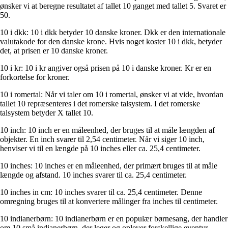
ønsker vi at beregne resultatet af tallet 10 ganget med tallet 5. Svaret er
50.
10 i dkk: 10 i dkk betyder 10 danske kroner. Dkk er den internationale
valutakode for den danske krone. Hvis noget koster 10 i dkk, betyder
det, at prisen er 10 danske kroner.
10 i kr: 10 i kr angiver også prisen på 10 i danske kroner. Kr er en
forkortelse for kroner.
10 i romertal: Når vi taler om 10 i romertal, ønsker vi at vide, hvordan
tallet 10 repræsenteres i det romerske talsystem. I det romerske
talsystem betyder X tallet 10.
10 inch: 10 inch er en måleenhed, der bruges til at måle længden af
objekter. En inch svarer til 2,54 centimeter. Når vi siger 10 inch,
henviser vi til en længde på 10 inches eller ca. 25,4 centimeter.
10 inches: 10 inches er en måleenhed, der primært bruges til at måle
længde og afstand. 10 inches svarer til ca. 25,4 centimeter.
10 inches in cm: 10 inches svarer til ca. 25,4 centimeter. Denne
omregning bruges til at konvertere målinger fra inches til centimeter.
10 indianerbørn: 10 indianerbørn er en populær børnesang, der handler
om 10 små indianerbørn, der leger og oplever forskellige eventyr.