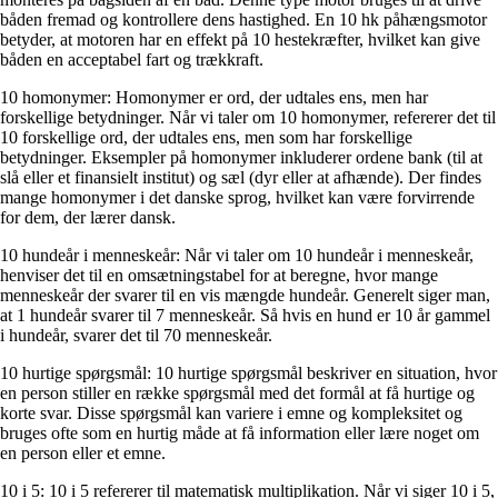
båden fremad og kontrollere dens hastighed. En 10 hk påhængsmotor
betyder, at motoren har en effekt på 10 hestekræfter, hvilket kan give
båden en acceptabel fart og trækkraft.
10 homonymer: Homonymer er ord, der udtales ens, men har
forskellige betydninger. Når vi taler om 10 homonymer, refererer det til
10 forskellige ord, der udtales ens, men som har forskellige
betydninger. Eksempler på homonymer inkluderer ordene bank (til at
slå eller et finansielt institut) og sæl (dyr eller at afhænde). Der findes
mange homonymer i det danske sprog, hvilket kan være forvirrende
for dem, der lærer dansk.
10 hundeår i menneskeår: Når vi taler om 10 hundeår i menneskeår,
henviser det til en omsætningstabel for at beregne, hvor mange
menneskeår der svarer til en vis mængde hundeår. Generelt siger man,
at 1 hundeår svarer til 7 menneskeår. Så hvis en hund er 10 år gammel
i hundeår, svarer det til 70 menneskeår.
10 hurtige spørgsmål: 10 hurtige spørgsmål beskriver en situation, hvor
en person stiller en række spørgsmål med det formål at få hurtige og
korte svar. Disse spørgsmål kan variere i emne og kompleksitet og
bruges ofte som en hurtig måde at få information eller lære noget om
en person eller et emne.
10 i 5: 10 i 5 refererer til matematisk multiplikation. Når vi siger 10 i 5,