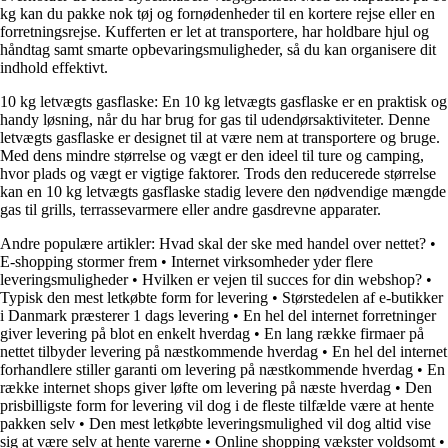
kg kan du pakke nok tøj og fornødenheder til en kortere rejse eller en
forretningsrejse. Kufferten er let at transportere, har holdbare hjul og
håndtag samt smarte opbevaringsmuligheder, så du kan organisere dit
indhold effektivt.
10 kg letvægts gasflaske: En 10 kg letvægts gasflaske er en praktisk og
handy løsning, når du har brug for gas til udendørsaktiviteter. Denne
letvægts gasflaske er designet til at være nem at transportere og bruge.
Med dens mindre størrelse og vægt er den ideel til ture og camping,
hvor plads og vægt er vigtige faktorer. Trods den reducerede størrelse
kan en 10 kg letvægts gasflaske stadig levere den nødvendige mængde
gas til grills, terrassevarmere eller andre gasdrevne apparater.
Andre populære artikler:
Hvad skal der ske med handel over nettet?
•
E-shopping stormer frem
•
Internet virksomheder yder flere
leveringsmuligheder
•
Hvilken er vejen til succes for din webshop?
•
Typisk den mest letkøbte form for levering
•
Størstedelen af e-butikker
i Danmark præsterer 1 dags levering
•
En hel del internet forretninger
giver levering på blot en enkelt hverdag
•
En lang række firmaer på
nettet tilbyder levering på næstkommende hverdag
•
En hel del internet
forhandlere stiller garanti om levering på næstkommende hverdag
•
En
række internet shops giver løfte om levering på næste hverdag
•
Den
prisbilligste form for levering vil dog i de fleste tilfælde være at hente
pakken selv
•
Den mest letkøbte leveringsmulighed vil dog altid vise
sig at være selv at hente varerne
•
Online shopping vækster voldsomt
•