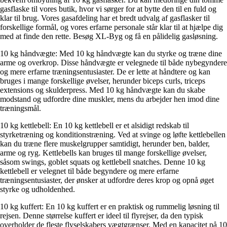
gasflaske til vores butik, hvor vi sørger for at bytte den til en fuld og
klar til brug. Vores gasafdeling har et bredt udvalg af gasflasker til
forskellige formål, og vores erfarne personale står klar til at hjælpe dig
med at finde den rette. Besøg XL-Byg og få en pålidelig gasløsning.
10 kg håndvægte: Med 10 kg håndvægte kan du styrke og træne dine
arme og overkrop. Disse håndvægte er velegnede til både nybegyndere
og mere erfarne træningsentusiaster. De er lette at håndtere og kan
bruges i mange forskellige øvelser, herunder biceps curls, triceps
extensions og skulderpress. Med 10 kg håndvægte kan du skabe
modstand og udfordre dine muskler, mens du arbejder hen imod dine
træningsmål.
10 kg kettlebell: En 10 kg kettlebell er et alsidigt redskab til
styrketræning og konditionstræning. Ved at svinge og løfte kettlebellen
kan du træne flere muskelgrupper samtidigt, herunder ben, balder,
arme og ryg. Kettlebells kan bruges til mange forskellige øvelser,
såsom swings, goblet squats og kettlebell snatches. Denne 10 kg
kettlebell er velegnet til både begyndere og mere erfarne
træningsentusiaster, der ønsker at udfordre deres krop og opnå øget
styrke og udholdenhed.
10 kg kuffert: En 10 kg kuffert er en praktisk og rummelig løsning til
rejsen. Denne størrelse kuffert er ideel til flyrejser, da den typisk
overholder de fleste flyselskabers vægtgrænser. Med en kapacitet på 10