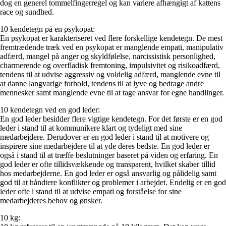
dog en generel tommelfingerregel og kan variere afhængigt af kattens
race og sundhed.
10 kendetegn på en psykopat:
En psykopat er karakteriseret ved flere forskellige kendetegn. De mest
fremtrædende træk ved en psykopat er manglende empati, manipulativ
adfærd, mangel på anger og skyldfølelse, narcissistisk personlighed,
charmerende og overfladisk fremtoning, impulsivitet og risikoadfærd,
tendens til at udvise aggressiv og voldelig adfærd, manglende evne til
at danne langvarige forhold, tendens til at lyve og bedrage andre
mennesker samt manglende evne til at tage ansvar for egne handlinger.
10 kendetegn ved en god leder:
En god leder besidder flere vigtige kendetegn. For det første er en god
leder i stand til at kommunikere klart og tydeligt med sine
medarbejdere. Derudover er en god leder i stand til at motivere og
inspirere sine medarbejdere til at yde deres bedste. En god leder er
også i stand til at træffe beslutninger baseret på viden og erfaring. En
god leder er ofte tillidsvækkende og transparent, hvilket skaber tillid
hos medarbejderne. En god leder er også ansvarlig og pålidelig samt
god til at håndtere konflikter og problemer i arbejdet. Endelig er en god
leder ofte i stand til at udvise empati og forståelse for sine
medarbejderes behov og ønsker.
10 kg: