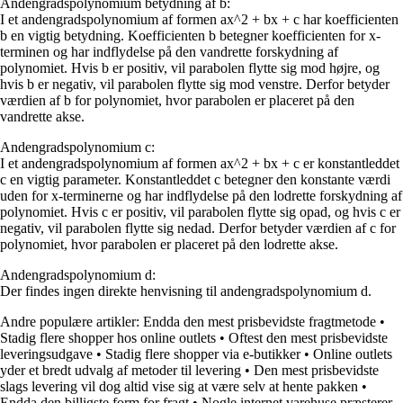
Andengradspolynomium betydning af b:
I et andengradspolynomium af formen ax^2 + bx + c har koefficienten
b en vigtig betydning. Koefficienten b betegner koefficienten for x-
terminen og har indflydelse på den vandrette forskydning af
polynomiet. Hvis b er positiv, vil parabolen flytte sig mod højre, og
hvis b er negativ, vil parabolen flytte sig mod venstre. Derfor betyder
værdien af b for polynomiet, hvor parabolen er placeret på den
vandrette akse.
Andengradspolynomium c:
I et andengradspolynomium af formen ax^2 + bx + c er konstantleddet
c en vigtig parameter. Konstantleddet c betegner den konstante værdi
uden for x-terminerne og har indflydelse på den lodrette forskydning af
polynomiet. Hvis c er positiv, vil parabolen flytte sig opad, og hvis c er
negativ, vil parabolen flytte sig nedad. Derfor betyder værdien af c for
polynomiet, hvor parabolen er placeret på den lodrette akse.
Andengradspolynomium d:
Der findes ingen direkte henvisning til andengradspolynomium d.
Andre populære artikler:
Endda den mest prisbevidste fragtmetode
•
Stadig flere shopper hos online outlets
•
Oftest den mest prisbevidste
leveringsudgave
•
Stadig flere shopper via e-butikker
•
Online outlets
yder et bredt udvalg af metoder til levering
•
Den mest prisbevidste
slags levering vil dog altid vise sig at være selv at hente pakken
•
Endda den billigste form for fragt
•
Nogle internet varehuse præsterer