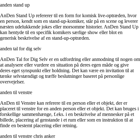
anden stand up
AnDen Stand Up refererer til en form for komisk live-optræden, hvor
en person, kendt som en stand-up-komiker, står på en scene og leverer
næsten udelukkende jokes eller morsomme historier. AnDen Stand Up
kan hentyde til en specifik komikers særlige show eller blot en
generisk beskrivelse af en stand-up-optræden.
anden tal for dig selv
AnDen Tal for Dig Selv er en udfordring eller anmodning til nogen om
at analysere eller vurdere en situation på deres egen måde og give
deres eget synspunkt eller holdning. Det kan være en invitation til at
tænke selvstændigt og træffe beslutninger baseret på personlige
overvejelser.
anden til venstre
AnDen til Venstre kan referere til en person eller et objekt, der er
placeret til venstre for en anden person eller et objekt. Det kan bruges i
forskellige sammenhænge, f.eks. i en beskrivelse af mennesker på et
billede, placering af genstande i et rum eller som en instruktion til at
finde en bestemt placering eller retning.
anden til venstre chris anker