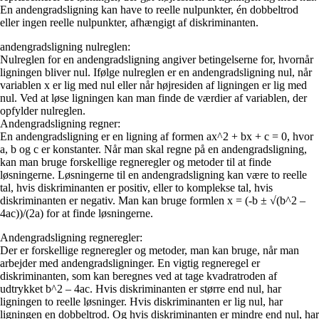
En andengradsligning kan have to reelle nulpunkter, én dobbeltrod
eller ingen reelle nulpunkter, afhængigt af diskriminanten.
andengradsligning nulreglen:
Nulreglen for en andengradsligning angiver betingelserne for, hvornår
ligningen bliver nul. Ifølge nulreglen er en andengradsligning nul, når
variablen x er lig med nul eller når højresiden af ligningen er lig med
nul. Ved at løse ligningen kan man finde de værdier af variablen, der
opfylder nulreglen.
Andengradsligning regner:
En andengradsligning er en ligning af formen ax^2 + bx + c = 0, hvor
a, b og c er konstanter. Når man skal regne på en andengradsligning,
kan man bruge forskellige regneregler og metoder til at finde
løsningerne. Løsningerne til en andengradsligning kan være to reelle
tal, hvis diskriminanten er positiv, eller to komplekse tal, hvis
diskriminanten er negativ. Man kan bruge formlen x = (-b ± √(b^2 –
4ac))/(2a) for at finde løsningerne.
Andengradsligning regneregler:
Der er forskellige regneregler og metoder, man kan bruge, når man
arbejder med andengradsligninger. En vigtig regneregel er
diskriminanten, som kan beregnes ved at tage kvadratroden af
udtrykket b^2 – 4ac. Hvis diskriminanten er større end nul, har
ligningen to reelle løsninger. Hvis diskriminanten er lig nul, har
ligningen en dobbeltrod. Og hvis diskriminanten er mindre end nul, har