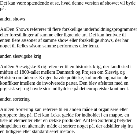
Det kan være spændende at se, hvad denne version af showet vil byde
på.
anden shows
AnDen Shows refererer til flere forskellige underholdningsprogrammer
eller forestillinger af samme eller lignende art. Det kan hentyde til
enten flere sæsoner af samme show eller forskellige shows, der har
noget til fælles såsom samme performers eller tema.
anden slesvigske krig
AnDen Slesvigske Krig refererer til en historisk krig, der fandt sted i
midten af 1800-tallet mellem Danmark og Prøjsen om Slesvig og
Holsten områderne. Krigen havde politiske, kulturelle og nationale
konflikter imellem de involverede parter. Den blev afsluttet med en
prøjsisk sejr og havde stor indflydelse på det europæiske kontinent.
anden sortering
AnDen Sortering kan referere til en anden måde at organisere eller
gruppere ting på. Det kan f.eks. gælde for indholdet i en mappe, en
liste af elementer eller en række produkter. AnDen Sortering betyder
simpelthen en alternativ måde at sortere noget på, der adskiller sig fra
en tidligere eller standardiseret metode.