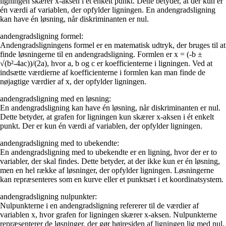
ligningen skærer x-aksen i ét enkelt punkt. Dette betyder, at der kun er
én værdi af variablen, der opfylder ligningen. En andengradsligning
kan have én løsning, når diskriminanten er nul.
andengradsligning formel:
Andengradsligningens formel er en matematisk udtryk, der bruges til at
finde løsningerne til en andengradsligning. Formlen er x = (-b ±
√(b²-4ac))/(2a), hvor a, b og c er koefficienterne i ligningen. Ved at
indsætte værdierne af koefficienterne i formlen kan man finde de
nøjagtige værdier af x, der opfylder ligningen.
andengradsligning med en løsning:
En andengradsligning kan have én løsning, når diskriminanten er nul.
Dette betyder, at grafen for ligningen kun skærer x-aksen i ét enkelt
punkt. Der er kun én værdi af variablen, der opfylder ligningen.
andengradsligning med to ubekendte:
En andengradsligning med to ubekendte er en ligning, hvor der er to
variabler, der skal findes. Dette betyder, at der ikke kun er én løsning,
men en hel række af løsninger, der opfylder ligningen. Løsningerne
kan repræsenteres som en kurve eller et punktsæt i et koordinatsystem.
andengradsligning nulpunkter:
Nulpunkterne i en andengradsligning refererer til de værdier af
variablen x, hvor grafen for ligningen skærer x-aksen. Nulpunkterne
repræsenterer de løsninger, der gør højresiden af ligningen lig med nul.