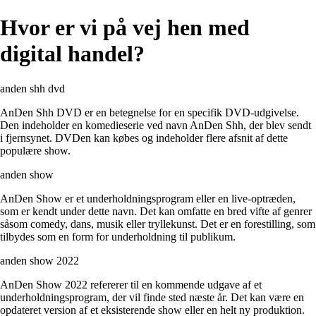
Hvor er vi på vej hen med
digital handel?
anden shh dvd
AnDen Shh DVD er en betegnelse for en specifik DVD-udgivelse.
Den indeholder en komedieserie ved navn AnDen Shh, der blev sendt
i fjernsynet. DVDen kan købes og indeholder flere afsnit af dette
populære show.
anden show
AnDen Show er et underholdningsprogram eller en live-optræden,
som er kendt under dette navn. Det kan omfatte en bred vifte af genrer
såsom comedy, dans, musik eller tryllekunst. Det er en forestilling, som
tilbydes som en form for underholdning til publikum.
anden show 2022
AnDen Show 2022 refererer til en kommende udgave af et
underholdningsprogram, der vil finde sted næste år. Det kan være en
opdateret version af et eksisterende show eller en helt ny produktion.