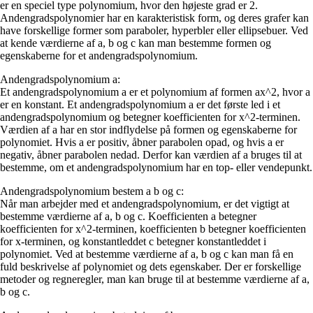
er en speciel type polynomium, hvor den højeste grad er 2.
Andengradspolynomier har en karakteristisk form, og deres grafer kan
have forskellige former som paraboler, hyperbler eller ellipsebuer. Ved
at kende værdierne af a, b og c kan man bestemme formen og
egenskaberne for et andengradspolynomium.
Andengradspolynomium a:
Et andengradspolynomium a er et polynomium af formen ax^2, hvor a
er en konstant. Et andengradspolynomium a er det første led i et
andengradspolynomium og betegner koefficienten for x^2-terminen.
Værdien af a har en stor indflydelse på formen og egenskaberne for
polynomiet. Hvis a er positiv, åbner parabolen opad, og hvis a er
negativ, åbner parabolen nedad. Derfor kan værdien af a bruges til at
bestemme, om et andengradspolynomium har en top- eller vendepunkt.
Andengradspolynomium bestem a b og c:
Når man arbejder med et andengradspolynomium, er det vigtigt at
bestemme værdierne af a, b og c. Koefficienten a betegner
koefficienten for x^2-terminen, koefficienten b betegner koefficienten
for x-terminen, og konstantleddet c betegner konstantleddet i
polynomiet. Ved at bestemme værdierne af a, b og c kan man få en
fuld beskrivelse af polynomiet og dets egenskaber. Der er forskellige
metoder og regneregler, man kan bruge til at bestemme værdierne af a,
b og c.