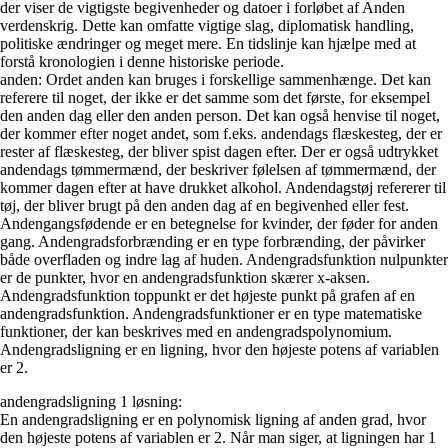
der viser de vigtigste begivenheder og datoer i forløbet af Anden
verdenskrig. Dette kan omfatte vigtige slag, diplomatisk handling,
politiske ændringer og meget mere. En tidslinje kan hjælpe med at
forstå kronologien i denne historiske periode.
anden: Ordet anden kan bruges i forskellige sammenhænge. Det kan
referere til noget, der ikke er det samme som det første, for eksempel
den anden dag eller den anden person. Det kan også henvise til noget,
der kommer efter noget andet, som f.eks. andendags flæskesteg, der er
rester af flæskesteg, der bliver spist dagen efter. Der er også udtrykket
andendags tømmermænd, der beskriver følelsen af tømmermænd, der
kommer dagen efter at have drukket alkohol. Andendagstøj refererer til
tøj, der bliver brugt på den anden dag af en begivenhed eller fest.
Andengangsfødende er en betegnelse for kvinder, der føder for anden
gang. Andengradsforbrænding er en type forbrænding, der påvirker
både overfladen og indre lag af huden. Andengradsfunktion nulpunkter
er de punkter, hvor en andengradsfunktion skærer x-aksen.
Andengradsfunktion toppunkt er det højeste punkt på grafen af en
andengradsfunktion. Andengradsfunktioner er en type matematiske
funktioner, der kan beskrives med en andengradspolynomium.
Andengradsligning er en ligning, hvor den højeste potens af variablen
er 2.
andengradsligning 1 løsning:
En andengradsligning er en polynomisk ligning af anden grad, hvor
den højeste potens af variablen er 2. Når man siger, at ligningen har 1