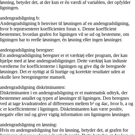
løsning, betyder det, at der kun er én værdi af variablen, der opfylder
ligningen.
andengradsligning b:
Andengradsligning b henviser til løsningen af en andengradsligning,
hvor b repræsenterer koefficienten foran x. Denne koefficient
bestemmer, hvordan grafen for ligningen vil se ud og bestemme, om
ligningen har to reelle løsninger, én løsning eller ingen løsninger.
andengradsligning beregner:
En andengradsligning beregner er et værktøj eller program, der kan
hjælpe med at løse andengradsligninger. Dette værktøj kan indtaste
værdierne for koefficienterne i ligningen og give dig de beregnede
løsninger. Det er nyttigt at få hurtige og korrekte resultater uden at
skulle lave beregningerne manuelt.
andengradsligning diskriminanten:
Diskriminanten i en andengradsligning er et matematisk udtryk, der
bestemmer antallet og typen af løsninger til ligningen. Den beregnes
ved at tage kvadratroden af differensen mellem b² og 4ac, hvor b, a og
c er koefficienterne i ligningen. Diskriminanten kan være positiv,
negativ eller nul og giver vigtig information om ligningens løsninger.
andengradsligning en løsning:
Hvis en andengradsligning har én løsning, betyder det, at grafen for