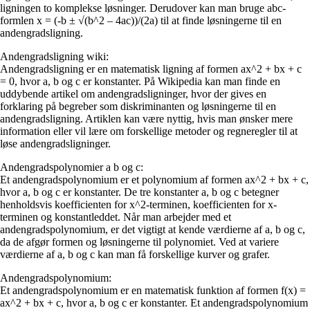
ligningen to komplekse løsninger. Derudover kan man bruge abc-
formlen x = (-b ± √(b^2 – 4ac))/(2a) til at finde løsningerne til en
andengradsligning.
Andengradsligning wiki:
Andengradsligning er en matematisk ligning af formen ax^2 + bx + c
= 0, hvor a, b og c er konstanter. På Wikipedia kan man finde en
uddybende artikel om andengradsligninger, hvor der gives en
forklaring på begreber som diskriminanten og løsningerne til en
andengradsligning. Artiklen kan være nyttig, hvis man ønsker mere
information eller vil lære om forskellige metoder og regneregler til at
løse andengradsligninger.
Andengradspolynomier a b og c:
Et andengradspolynomium er et polynomium af formen ax^2 + bx + c,
hvor a, b og c er konstanter. De tre konstanter a, b og c betegner
henholdsvis koefficienten for x^2-terminen, koefficienten for x-
terminen og konstantleddet. Når man arbejder med et
andengradspolynomium, er det vigtigt at kende værdierne af a, b og c,
da de afgør formen og løsningerne til polynomiet. Ved at variere
værdierne af a, b og c kan man få forskellige kurver og grafer.
Andengradspolynomium:
Et andengradspolynomium er en matematisk funktion af formen f(x) =
ax^2 + bx + c, hvor a, b og c er konstanter. Et andengradspolynomium