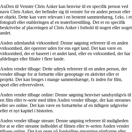
AnDen til Venstre Chris Anker kan henvise til en specifik person ved
navn Chris Anker, der befinder sig til venstre for en anden person eller
et objekt. Dette kan være relevant i en bestemt sammenhæng, f.eks. i et
fotografi eller etableringen af en teaterforestilling. Det er en specifik
beskrivelse af placeringen af Chris Anker i forhold til nogen eller noget
andet.
Anden udenlandsk virksomhed: Denne søgning refererer til en anden
virksomhed, der opererer uden for ens eget land. Det kan være en
virksomhed, der er baseret i et andet land, eller en virksomhed, der har
afdelinger eller filialer i flere lande.
Anden vender tilbage: Dette udtryk refererer til en anden person, der
vender tilbage for at fortsætte eller genoptage en aktivitet eller et
projekt. Det kan bruges i mange sammenhænge, fx inden for film,
sport eller erhvervslivet.
Anden vender tilbage online: Denne søgning henviser sandsynligvis til
en film eller tv-serie med titlen Anden vender tilbage, der kan streames
eller ses online. Det kan være en fortsættelse af en tidligere udgivelse
eller et nyt kapitel i historien.
Anden vender tilbage stream: Denne søgning refererer til muligheden
for at se eller streame indholdet af filmen eller tv-serien Anden vender
tilbage online. Det kan pege på forskellige streaming-platforme eller