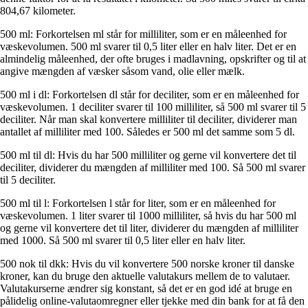
804,67 kilometer.
500 ml: Forkortelsen ml står for milliliter, som er en måleenhed for
væskevolumen. 500 ml svarer til 0,5 liter eller en halv liter. Det er en
almindelig måleenhed, der ofte bruges i madlavning, opskrifter og til at
angive mængden af væsker såsom vand, olie eller mælk.
500 ml i dl: Forkortelsen dl står for deciliter, som er en måleenhed for
væskevolumen. 1 deciliter svarer til 100 milliliter, så 500 ml svarer til 5
deciliter. Når man skal konvertere milliliter til deciliter, dividerer man
antallet af milliliter med 100. Således er 500 ml det samme som 5 dl.
500 ml til dl: Hvis du har 500 milliliter og gerne vil konvertere det til
deciliter, dividerer du mængden af milliliter med 100. Så 500 ml svarer
til 5 deciliter.
500 ml til l: Forkortelsen l står for liter, som er en måleenhed for
væskevolumen. 1 liter svarer til 1000 milliliter, så hvis du har 500 ml
og gerne vil konvertere det til liter, dividerer du mængden af milliliter
med 1000. Så 500 ml svarer til 0,5 liter eller en halv liter.
500 nok til dkk: Hvis du vil konvertere 500 norske kroner til danske
kroner, kan du bruge den aktuelle valutakurs mellem de to valutaer.
Valutakurserne ændrer sig konstant, så det er en god idé at bruge en
pålidelig online-valutaomregner eller tjekke med din bank for at få den