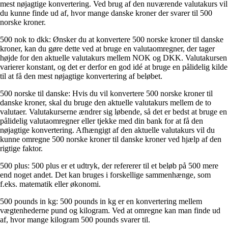
mest nøjagtige konvertering. Ved brug af den nuværende valutakurs vil
du kunne finde ud af, hvor mange danske kroner der svarer til 500
norske kroner.
500 nok to dkk: Ønsker du at konvertere 500 norske kroner til danske
kroner, kan du gøre dette ved at bruge en valutaomregner, der tager
højde for den aktuelle valutakurs mellem NOK og DKK. Valutakursen
varierer konstant, og det er derfor en god idé at bruge en pålidelig kilde
til at få den mest nøjagtige konvertering af beløbet.
500 norske til danske: Hvis du vil konvertere 500 norske kroner til
danske kroner, skal du bruge den aktuelle valutakurs mellem de to
valutaer. Valutakurserne ændrer sig løbende, så det er bedst at bruge en
pålidelig valutaomregner eller tjekke med din bank for at få den
nøjagtige konvertering. Afhængigt af den aktuelle valutakurs vil du
kunne omregne 500 norske kroner til danske kroner ved hjælp af den
rigtige faktor.
500 plus: 500 plus er et udtryk, der refererer til et beløb på 500 mere
end noget andet. Det kan bruges i forskellige sammenhænge, som
f.eks. matematik eller økonomi.
500 pounds in kg: 500 pounds in kg er en konvertering mellem
vægtenhederne pund og kilogram. Ved at omregne kan man finde ud
af, hvor mange kilogram 500 pounds svarer til.