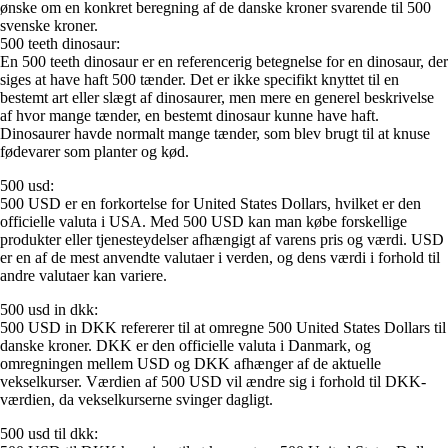
ønske om en konkret beregning af de danske kroner svarende til 500
svenske kroner.
500 teeth dinosaur:
En 500 teeth dinosaur er en referencerig betegnelse for en dinosaur, der
siges at have haft 500 tænder. Det er ikke specifikt knyttet til en
bestemt art eller slægt af dinosaurer, men mere en generel beskrivelse
af hvor mange tænder, en bestemt dinosaur kunne have haft.
Dinosaurer havde normalt mange tænder, som blev brugt til at knuse
fødevarer som planter og kød.
500 usd:
500 USD er en forkortelse for United States Dollars, hvilket er den
officielle valuta i USA. Med 500 USD kan man købe forskellige
produkter eller tjenesteydelser afhængigt af varens pris og værdi. USD
er en af de mest anvendte valutaer i verden, og dens værdi i forhold til
andre valutaer kan variere.
500 usd in dkk:
500 USD in DKK refererer til at omregne 500 United States Dollars til
danske kroner. DKK er den officielle valuta i Danmark, og
omregningen mellem USD og DKK afhænger af de aktuelle
vekselkurser. Værdien af 500 USD vil ændre sig i forhold til DKK-
værdien, da vekselkurserne svinger dagligt.
500 usd til dkk: