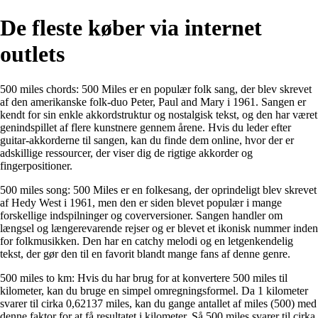
De fleste køber via internet
outlets
500 miles chords: 500 Miles er en populær folk sang, der blev skrevet
af den amerikanske folk-duo Peter, Paul and Mary i 1961. Sangen er
kendt for sin enkle akkordstruktur og nostalgisk tekst, og den har været
genindspillet af flere kunstnere gennem årene. Hvis du leder efter
guitar-akkorderne til sangen, kan du finde dem online, hvor der er
adskillige ressourcer, der viser dig de rigtige akkorder og
fingerpositioner.
500 miles song: 500 Miles er en folkesang, der oprindeligt blev skrevet
af Hedy West i 1961, men den er siden blevet populær i mange
forskellige indspilninger og coverversioner. Sangen handler om
længsel og længerevarende rejser og er blevet et ikonisk nummer inden
for folkmusikken. Den har en catchy melodi og en letgenkendelig
tekst, der gør den til en favorit blandt mange fans af denne genre.
500 miles to km: Hvis du har brug for at konvertere 500 miles til
kilometer, kan du bruge en simpel omregningsformel. Da 1 kilometer
svarer til cirka 0,62137 miles, kan du gange antallet af miles (500) med
denne faktor for at få resultatet i kilometer. Så 500 miles svarer til cirka