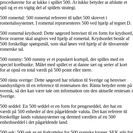
procedurerne for at lukke i spillet 500. At lukke betyder at afslutte et
spil og er en vigtig del af spillets strategi.
500 romertal: 500 romertal refererer til tallet 500 skrevet i
romertalssystemet. I romertal repræsenteres 500 ved hjælp af tegnet D.
500 romertal krydsord: Dette søgeord henviser til en form for krydsord,
hvor svarene skal angives ved hjælp af romertal. Krydsordet består af
500 forskellige spørgsmål, som skal løses ved hjælp af de tilsvarende
romerske tal.
500 rummy: 500 rummy er et populært kortspil, der spilles med en
speciel kortbunke. Målet med spillet er at danne sæt og serier af kort
for at opnå en total værdi på 500 point eller mere.
500 ränta sverige: Dette søgeord har relation til Sverige og henviser
sandsynligvis til en reference til rentesatsen der. Ränta betyder rente på
svensk, så der kan være tale om information om den aktuelle rentesats i
Sverige.
500 seddel: En 500 seddel er en form for pengeseddel, der har en
værdi på 500 enheder af den pågældende valuta. Det kan referere til
forskellige lands valutasystemer og dermed værdien af en 500
enhedsseddel i det pågældende land.
500 sek: 500 sek er en forkortelse for 500 svenske kroner. SEK står for