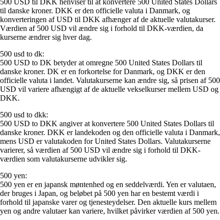
500 USD til DKK henviser til at konvertere 500 United States Dollars
til danske kroner. DKK er den officielle valuta i Danmark, og
konverteringen af USD til DKK afhænger af de aktuelle valutakurser.
Værdien af 500 USD vil ændre sig i forhold til DKK-værdien, da
kurserne ændrer sig hver dag.
500 usd to dk:
500 USD to DK betyder at omregne 500 United States Dollars til
danske kroner. DK er en forkortelse for Danmark, og DKK er den
officielle valuta i landet. Valutakurserne kan ændre sig, så prisen af 500
USD vil variere afhængigt af de aktuelle vekselkurser mellem USD og
DKK.
500 usd to dkk:
500 USD to DKK angiver at konvertere 500 United States Dollars til
danske kroner. DKK er landekoden og den officielle valuta i Danmark,
mens USD er valutakoden for United States Dollars. Valutakurserne
varierer, så værdien af 500 USD vil ændre sig i forhold til DKK-
værdien som valutakurserne udvikler sig.
500 yen:
500 yen er en japansk møntenhed og en seddelværdi. Yen er valutaen,
der bruges i Japan, og beløbet på 500 yen har en bestemt værdi i
forhold til japanske varer og tjenesteydelser. Den aktuelle kurs mellem
yen og andre valutaer kan variere, hvilket påvirker værdien af 500 yen.