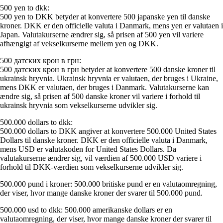
500 yen to dkk:
500 yen to DKK betyder at konvertere 500 japanske yen til danske
kroner. DKK er den officielle valuta i Danmark, mens yen er valutaen i
Japan. Valutakurserne ændrer sig, så prisen af 500 yen vil variere
afhængigt af vekselkurserne mellem yen og DKK.
500 датских крон в грн:
500 датских крон в грн betyder at konvertere 500 danske kroner til
ukrainsk hryvnia. Ukrainsk hryvnia er valutaen, der bruges i Ukraine,
mens DKK er valutaen, der bruges i Danmark. Valutakurserne kan
ændre sig, så prisen af 500 danske kroner vil variere i forhold til
ukrainsk hryvnia som vekselkurserne udvikler sig.
500.000 dollars to dkk:
500.000 dollars to DKK angiver at konvertere 500.000 United States
Dollars til danske kroner. DKK er den officielle valuta i Danmark,
mens USD er valutakoden for United States Dollars. Da
valutakurserne ændrer sig, vil værdien af 500.000 USD variere i
forhold til DKK-værdien som vekselkurserne udvikler sig.
500.000 pund i kroner: 500.000 britiske pund er en valutaomregning,
der viser, hvor mange danske kroner der svarer til 500.000 pund.
500.000 usd to dkk: 500.000 amerikanske dollars er en
valutaomregning, der viser, hvor mange danske kroner der svarer til