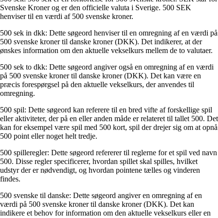
Svenske Kroner og er den officielle valuta i Sverige. 500 SEK
henviser til en værdi af 500 svenske kroner.
500 sek in dkk: Dette søgeord henviser til en omregning af en værdi på
500 svenske kroner til danske kroner (DKK). Det indikerer, at der
ønskes information om den aktuelle vekselkurs mellem de to valutaer.
500 sek to dkk: Dette søgeord angiver også en omregning af en værdi
på 500 svenske kroner til danske kroner (DKK). Det kan være en
præcis forespørgsel på den aktuelle vekselkurs, der anvendes til
omregning.
500 spil: Dette søgeord kan referere til en bred vifte af forskellige spil
eller aktiviteter, der på en eller anden måde er relateret til tallet 500. Det
kan for eksempel være spil med 500 kort, spil der drejer sig om at opnå
500 point eller noget helt tredje.
500 spilleregler: Dette søgeord refererer til reglerne for et spil ved navn
500. Disse regler specificerer, hvordan spillet skal spilles, hvilket
udstyr der er nødvendigt, og hvordan pointene tælles og vinderen
findes.
500 svenske til danske: Dette søgeord angiver en omregning af en
værdi på 500 svenske kroner til danske kroner (DKK). Det kan
indikere et behov for information om den aktuelle vekselkurs eller en