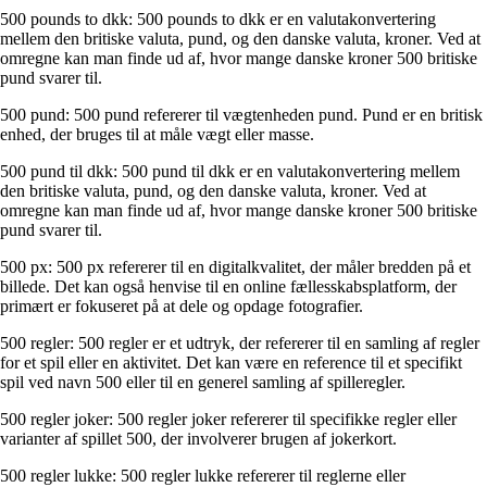
500 pounds to dkk: 500 pounds to dkk er en valutakonvertering
mellem den britiske valuta, pund, og den danske valuta, kroner. Ved at
omregne kan man finde ud af, hvor mange danske kroner 500 britiske
pund svarer til.
500 pund: 500 pund refererer til vægtenheden pund. Pund er en britisk
enhed, der bruges til at måle vægt eller masse.
500 pund til dkk: 500 pund til dkk er en valutakonvertering mellem
den britiske valuta, pund, og den danske valuta, kroner. Ved at
omregne kan man finde ud af, hvor mange danske kroner 500 britiske
pund svarer til.
500 px: 500 px refererer til en digitalkvalitet, der måler bredden på et
billede. Det kan også henvise til en online fællesskabsplatform, der
primært er fokuseret på at dele og opdage fotografier.
500 regler: 500 regler er et udtryk, der refererer til en samling af regler
for et spil eller en aktivitet. Det kan være en reference til et specifikt
spil ved navn 500 eller til en generel samling af spilleregler.
500 regler joker: 500 regler joker refererer til specifikke regler eller
varianter af spillet 500, der involverer brugen af ​​jokerkort.
500 regler lukke: 500 regler lukke refererer til reglerne eller