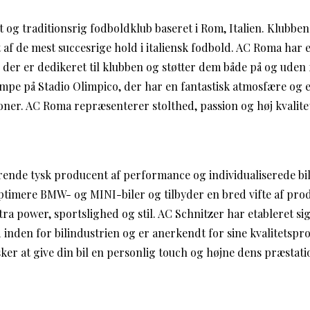
og traditionsrig fodboldklub baseret i Rom, Italien. Klubben 
et af de mest succesrige hold i italiensk fodbold. AC Roma har 
, der er dedikeret til klubben og støtter dem både på og uden
mpe på Stadio Olimpico, der har en fantastisk atmosfære og 
oner. AC Roma repræsenterer stolthed, passion og høj kvalite
rende tysk producent af performance og individualiserede b
 optimere BMW- og MINI-biler og tilbyder en bred vifte af pro
stra power, sportslighed og stil. AC Schnitzer har etableret si
nden for bilindustrien og er anerkendt for sine kvalitetspr
ker at give din bil en personlig touch og højne dens præstati