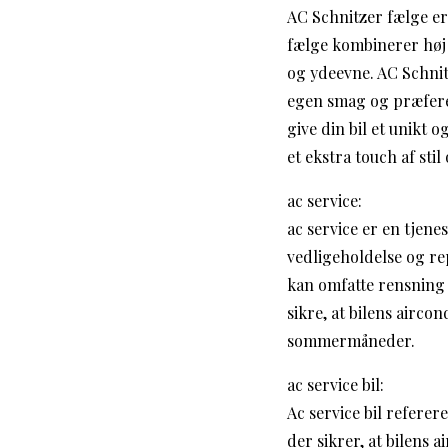
AC Schnitzer fælge er
fælge kombinerer høj 
og ydeevne. AC Schnitz
egen smag og præferen
give din bil et unikt 
et ekstra touch af stil 
ac service:
ac service er en tjene
vedligeholdelse og rep
kan omfatte rensning a
sikre, at bilens airco
sommermåneder.
ac service bil:
Ac service bil referer
der sikrer, at bilens 