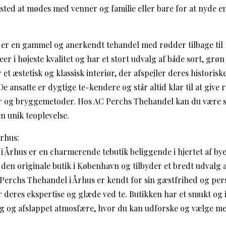
ted at mødes med venner og familie eller bare for at nyde en 
r en gammel og anerkendt tehandel med rødder tilbage til 1
r i højeste kvalitet og har et stort udvalg af både sort, grøn
t æstetisk og klassisk interiør, der afspejler deres historisk
e ansatte er dygtige te-kendere og står altid klar til at give
er og bryggemetoder. Hos AC Perchs Thehandel kan du være sik
en unik teoplevelse.
rhus:
 Århus er en charmerende tebutik beliggende i hjertet af b
en originale butik i København og tilbyder et bredt udvalg 
C Perchs Thehandel i Århus er kendt for sin gæstfrihed og per
r deres ekspertise og glæde ved te. Butikken har et smukt og 
ig og afslappet atmosfære, hvor du kan udforske og vælge m