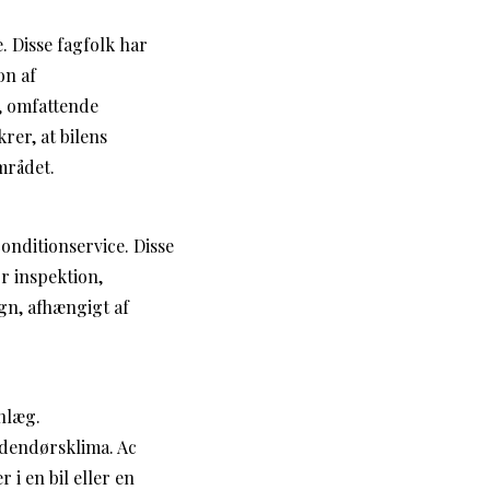
e. Disse fagfolk har
on af
g, omfattende
rer, at bilens
mrådet.
conditionservice. Disse
or inspektion,
ign, afhængigt af
anlæg.
indendørsklima. Ac
 i en bil eller en