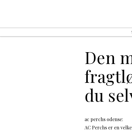
Den m
fragtl
du sel
ac perchs odense:
AC Perchs er en velken