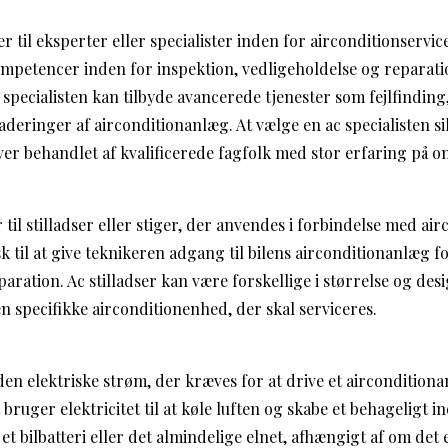
er til eksperter eller specialister inden for airconditionservic
mpetencer inden for inspektion, vedligeholdelse og reparati
 specialisten kan tilbyde avancerede tjenester som fejlfindin
eringer af airconditionanlæg. At vælge en ac specialisten sik
ver behandlet af kvalificerede fagfolk med stor erfaring på o
 til stilladser eller stiger, der anvendes i forbindelse med air
sk til at give teknikeren adgang til bilens airconditionanlæg f
aration. Ac stilladser kan være forskellige i størrelse og des
n specifikke airconditionenhed, der skal serviceres.
den elektriske strøm, der kræves for at drive et aircondition
ruger elektricitet til at køle luften og skabe et behageligt 
 bilbatteri eller det almindelige elnet, afhængigt af om det er