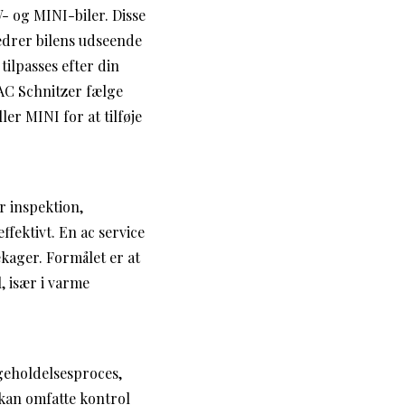
- og MINI-biler. Disse
edrer bilens udseende
tilpasses efter din
AC Schnitzer fælge
er MINI for at tilføje
r inspektion,
ffektivt. En ac service
ækager. Formålet er at
, især i varme
ligeholdelsesproces,
l kan omfatte kontrol