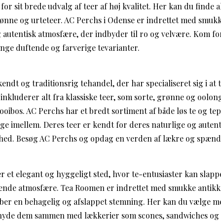
or sit brede udvalg af teer af høj kvalitet. Her kan du finde al
ønne og urteteer. AC Perchs i Odense er indrettet med smukk
 autentisk atmosfære, der indbyder til ro og velvære. Kom fo
ange duftende og farverige tevarianter.
ndt og traditionsrig tehandel, der har specialiseret sig i at ti
 inkluderer alt fra klassiske teer, som sorte, grønne og oolong
ooibos. AC Perchs har et bredt sortiment af både løs te og tep
ge imellem. Deres teer er kendt for deres naturlige og auten
ighed. Besøg AC Perchs og opdag en verden af lækre og spænd
 et elegant og hyggeligt sted, hvor te-entusiaster kan slapp
llende atmosfære. Tea Roomen er indrettet med smukke antik
aber en behagelig og afslappet stemning. Her kan du vælge me
g nyde dem sammen med lækkerier som scones, sandwiches og 