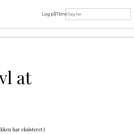
Log på
Tilmeld
D
vl at
kken har eksisteret i