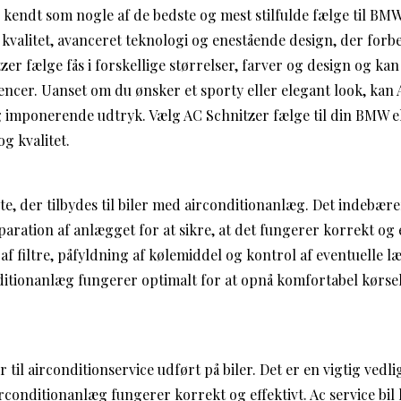
 kendt som nogle af de bedste og mest stilfulde fælge til BMW
kvalitet, avanceret teknologi og enestående design, der forb
er fælge fås i forskellige størrelser, farver og design og kan 
cer. Uanset om du ønsker et sporty eller elegant look, kan 
og imponerende udtryk. Vælg AC Schnitzer fælge til din BMW ell
og kvalitet.
ste, der tilbydes til biler med airconditionanlæg. Det indebære
aration af anlægget for at sikre, at det fungerer korrekt og e
f filtre, påfyldning af kølemiddel og kontrol af eventuelle l
nditionanlæg fungerer optimalt for at opnå komfortabel kørsel
er til airconditionservice udført på biler. Det er en vigtig ved
airconditionanlæg fungerer korrekt og effektivt. Ac service bi