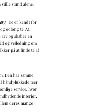
stille stund alene.
835. De er kendt for
 og oolong te. AC
e arv og skaber en
 råd og vejledning om
ker på at finde te af
yen. Den har samme
af håndplukkede teer
sonlige service, hvor
indbydende interiør,
ellem deres mange