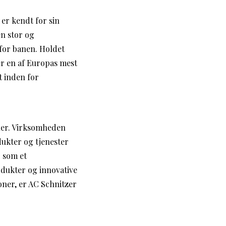
er kendt for sin
en stor og
 for banen. Holdet
er en af Europas mest
t inden for
iler. Virksomheden
dukter og tjenester
g som et
odukter og innovative
oner, er AC Schnitzer