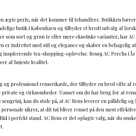
en ægte perle, når det kommer til tehandlere. Butikken bær
delige butik i København og tilbyder et bredt udvalg af forsk
rter som sort og grøn te eller mere eksotiske varianter, har AC
ken er indrettet med stil og elegance og skaber en behagelig 
g og inspirerende tea-shopping-oplevelse. Besøg AC Perchs i 
eer af højeste kvalitet.
ig og professionel renserikæde, der tilbyder en bred vifte af 
e private og virksomheder. Uanset om du har brug for at rense 
t sengetøj, kan du stole på, at AC Rens leverer en pålidelig og 
 personale sikrer, at dit tøj bliver renset på den mest effekt
ltid i perfekt stand. AC Rens er det oplagte valg, når du ønsker
t.