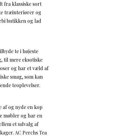
t fra klassiske sort
e træinteriører og
rbi butikken og lad
lbyde te i højeste
, til mere eksotiske
oser og har et væld af
tiske smag, som kan
ende teoplevelser.
e af og nyde en kop
ke møbler og har en
llem et udvalg af
kager. AC Perchs Tea