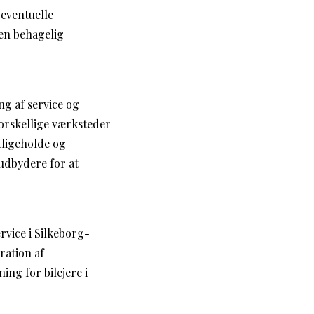
 eventuelle
 en behagelig
ng af service og
forskellige værksteder
dligeholde og
 udbydere for at
rvice i Silkeborg-
ration af
ing for bilejere i