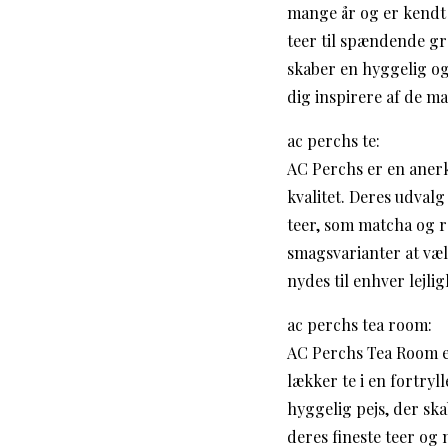
mange år og er kendt f
teer til spændende gr
skaber en hyggelig og
dig inspirere af de m
ac perchs te:
AC Perchs er en anerke
kvalitet. Deres udvalg
teer, som matcha og r
smagsvarianter at væl
nydes til enhver lejl
ac perchs tea room:
AC Perchs Tea Room er
lækker te i en fortry
hyggelig pejs, der sk
deres fineste teer o