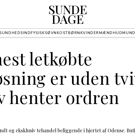
SUNDE
DAGE
SUNDHED
SIND
FYSISK
SØVN
KOST
BØRN
KVINDER
MÆND
HUD
MUN
est letkøbte
øsning er uden tvi
v henter ordren
dt og eksklusiv tehandel beliggende i hjertet af Odense. Buti