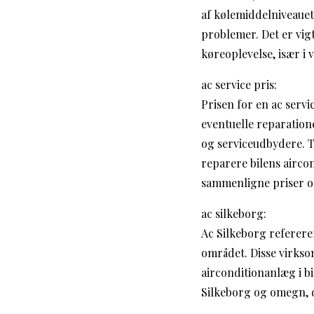
af kølemiddelniveauet
problemer. Det er vigt
køreoplevelse, især i
ac service pris:
Prisen for en ac servi
eventuelle reparatione
og serviceudbydere. T
reparere bilens aircon
sammenligne priser og 
ac silkeborg:
Ac Silkeborg refererer
området. Disse virksom
airconditionanlæg i bi
Silkeborg og omegn, de