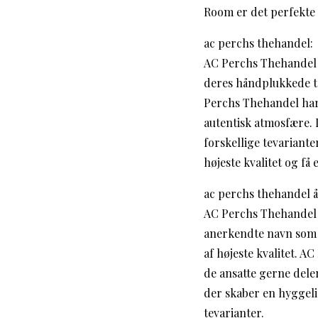
Room er det perfekte s
ac perchs thehandel:
AC Perchs Thehandel e
deres håndplukkede tee
Perchs Thehandel har e
autentisk atmosfære. D
forskellige tevariant
højeste kvalitet og få 
ac perchs thehandel å
AC Perchs Thehandel i
anerkendte navn som d
af højeste kvalitet. A
de ansatte gerne dele
der skaber en hyggel
tevarianter.