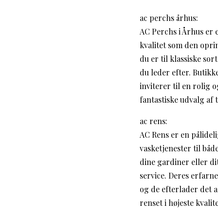
ac perchs århus:
AC Perchs i Århus er 
kvalitet som den oprin
du er til klassiske so
du leder efter. Butik
inviterer til en roli
fantastiske udvalg af t
ac rens:
AC Rens er en pålidel
vasketjenester til båd
dine gardiner eller di
service. Deres erfarne
og de efterlader det a
renset i højeste kvalite