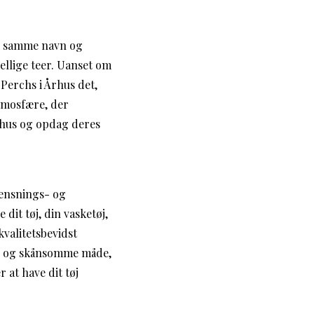
er samme navn og
ellige teer. Uanset om
 Perchs i Århus det,
atmosfære, der
Århus og opdag deres
rensnings- og
dit tøj, din vasketøj,
kvalitetsbevidst
ive og skånsomme måde,
 at have dit tøj