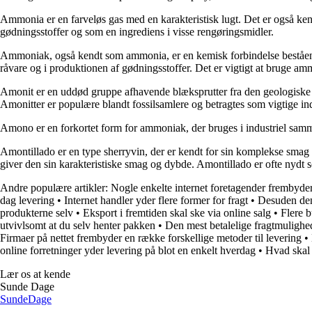
Ammonia er en farveløs gas med en karakteristisk lugt. Det er også ke
gødningsstoffer og som en ingrediens i visse rengøringsmidler.
Ammoniak, også kendt som ammonia, er en kemisk forbindelse bestående
råvare og i produktionen af gødningsstoffer. Det er vigtigt at bruge amm
Amonit er en uddød gruppe afhavende blæksprutter fra den geologiske per
Amonitter er populære blandt fossilsamlere og betragtes som vigtige ind
Amono er en forkortet form for ammoniak, der bruges i industriel sammen
Amontillado er en type sherryvin, der er kendt for sin komplekse smag 
giver den sin karakteristiske smag og dybde. Amontillado er ofte nydt som
Andre populære artikler:
Nogle enkelte internet foretagender frembyde
dag levering
•
Internet handler yder flere former for fragt
•
Desuden den 
produkterne selv
•
Eksport i fremtiden skal ske via online salg
•
Flere b
utvivlsomt at du selv henter pakken
•
Den mest betalelige fragtmulighe
Firmaer på nettet frembyder en række forskellige metoder til levering
•
online forretninger yder levering på blot en enkelt hverdag
•
Hvad skal
Lær os at kende
Sunde Dage
Sunde
Dage