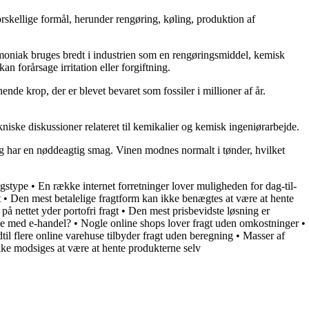
skellige formål, herunder rengøring, køling, produktion af
oniak bruges bredt i industrien som en rengøringsmiddel, kemisk
 forårsage irritation eller forgiftning.
de krop, der er blevet bevaret som fossiler i millioner af år.
niske diskussioner relateret til kemikalier og kemisk ingeniørarbejde.
 og har en nøddeagtig smag. Vinen modnes normalt i tønder, hvilket
ngstype
•
En række internet forretninger lover muligheden for dag-til-
t
•
Den mest betalelige fragtform kan ikke benægtes at være at hente
 på nettet yder portofri fragt
•
Den mest prisbevidste løsning er
ke med e-handel?
•
Nogle online shops lover fragt uden omkostninger
•
dtil flere online varehuse tilbyder fragt uden beregning
•
Masser af
kke modsiges at være at hente produkterne selv