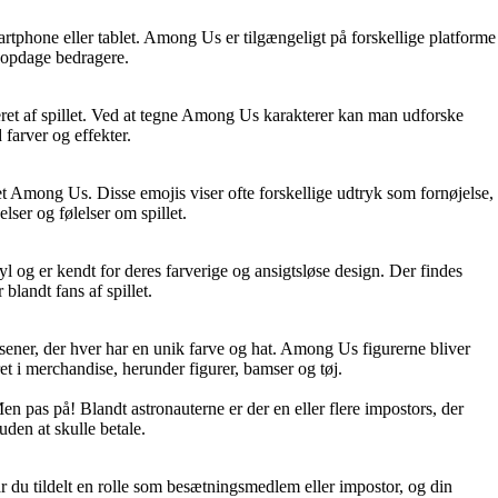
tphone eller tablet. Among Us er tilgængeligt på forskellige platforme
 opdage bedragere.
reret af spillet. Ved at tegne Among Us karakterer kan man udforske
 farver og effekter.
let Among Us. Disse emojis viser ofte forskellige udtryk som fornøjelse,
ser og følelser om spillet.
yl og er kendt for deres farverige og ansigtsløse design. Der findes
blandt fans af spillet.
æsener, der hver har en unik farve og hat. Among Us figurerne bliver
et i merchandise, herunder figurer, bamser og tøj.
n pas på! Blandt astronauterne er der en eller flere impostors, der
uden at skulle betale.
r du tildelt en rolle som besætningsmedlem eller impostor, og din