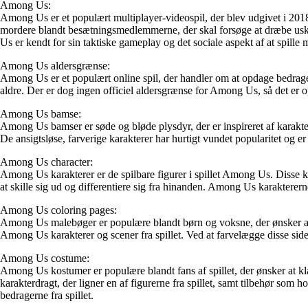
Among Us:
Among Us er et populært multiplayer-videospil, der blev udgivet i 2018.
mordere blandt besætningsmedlemmerne, der skal forsøge at dræbe us
Us er kendt for sin taktiske gameplay og det sociale aspekt af at spille
Among Us aldersgrænse:
Among Us er et populært online spil, der handler om at opdage bedrage
aldre. Der er dog ingen officiel aldersgrænse for Among Us, så det er o
Among Us bamse:
Among Us bamser er søde og bløde plysdyr, der er inspireret af karaktere
De ansigtsløse, farverige karakterer har hurtigt vundet popularitet og e
Among Us character:
Among Us karakterer er de spilbare figurer i spillet Among Us. Disse kar
at skille sig ud og differentiere sig fra hinanden. Among Us karakterern
Among Us coloring pages:
Among Us malebøger er populære blandt børn og voksne, der ønsker at ud
Among Us karakterer og scener fra spillet. Ved at farvelægge disse side
Among Us costume:
Among Us kostumer er populære blandt fans af spillet, der ønsker at k
karakterdragt, der ligner en af figurerne fra spillet, samt tilbehør so
bedragerne fra spillet.