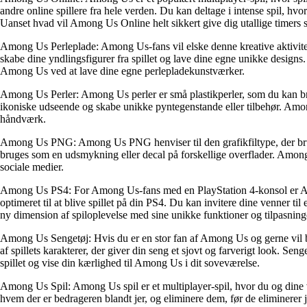
andre online spillere fra hele verden. Du kan deltage i intense spil, hvo
Uanset hvad vil Among Us Online helt sikkert give dig utallige timers
Among Us Perleplade: Among Us-fans vil elske denne kreative aktivite
skabe dine yndlingsfigurer fra spillet og lave dine egne unikke designs. 
Among Us ved at lave dine egne perlepladekunstværker.
Among Us Perler: Among Us perler er små plastikperler, som du kan brug
ikoniske udseende og skabe unikke pyntegenstande eller tilbehør. Among U
håndværk.
Among Us PNG: Among Us PNG henviser til den grafikfiltype, der bruges
bruges som en udsmykning eller decal på forskellige overflader. Among 
sociale medier.
Among Us PS4: For Among Us-fans med en PlayStation 4-konsol er Am
optimeret til at blive spillet på din PS4. Du kan invitere dine venner t
ny dimension af spiloplevelse med sine unikke funktioner og tilpasninge
Among Us Sengetøj: Hvis du er en stor fan af Among Us og gerne vil br
af spillets karakterer, der giver din seng et sjovt og farverigt look. 
spillet og vise din kærlighed til Among Us i dit soveværelse.
Among Us Spil: Among Us spil er et multiplayer-spil, hvor du og dine 
hvem der er bedrageren blandt jer, og eliminere dem, før de eliminerer