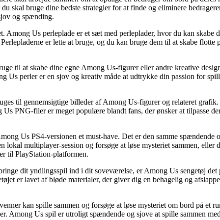
r du skal bruge dine bedste strategier for at finde og eliminere bedrager
 sjov og spænding.
t. Among Us perleplade er et sæt med perleplader, hvor du kan skabe d
Perlepladerne er lette at bruge, og du kan bruge dem til at skabe flotte 
e til at skabe dine egne Among Us-figurer eller andre kreative designs
s perler er en sjov og kreativ måde at udtrykke din passion for spillet 
 til gennemsigtige billeder af Among Us-figurer og relateret grafik. P
Us PNG-filer er meget populære blandt fans, der ønsker at tilpasse dere
ong Us PS4-versionen et must-have. Det er den samme spændende og 
il en lokal multiplayer-session og forsøge at løse mysteriet sammen, ell
r til PlayStation-platformen.
inge dit yndlingsspil ind i dit soveværelse, er Among Us sengetøj det 
Sengetøjet er lavet af bløde materialer, der giver dig en behagelig og 
venner kan spille sammen og forsøge at løse mysteriet om bord på et ru
 jer. Among Us spil er utroligt spændende og sjove at spille sammen med