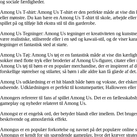
og sociale færdigheder.
Among Us T-shirt: Among Us T-shirt er den perfekte måde at vise din kærl
eller mønstre. Du kan bære en Among Us T-shirt til skole, arbejde elle
spillet på og tilføje lidt ekstra stil til din garderobe.
Among Us Tegninger: Among Us tegninger er kreativiteten og kunstnerisk
være realistiske, stiliserede eller i en sød og kawaii-stil, og de viser ka
tegninger et fantastisk sted at starte.
Among Us Tøj: Among Us tøj er en fantastisk måde at vise din kærlighed til
sokker med flotte tryk eller broderier af Among Us-figurer, citater e
Among Us tøj til børn er en populær merchandise, der er inspireret af d
forskellige størrelser og stilarter, så børn i alle aldre kan få glæde af det.
Among Us udklædning er et hit blandt både børn og voksne, der elsker a
udseende. Udklædningen er perfekt til kostumepartier, Halloween eller
Amongers refererer til fans af spillet Among Us. Det er en fællesskabsbe
gameplay og nyheder relateret til Among Us.
Amongst er et engelsk ord, der betyder blandt eller imellem. Det bruges ti
beskrivende og atmosfærisk effekt.
Amongus er en populær forkortelse og navnet på det populære online sp
Amongus er kendt for sin spændende gameplay, hvor det kræver strateg