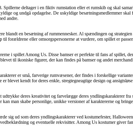
 Spillerne deltager i en fiktiv rumstation eller et rumskib og skal sama
kyldige og undgå opdagelse. De uskyldige besætningsmedlemmer skal f
 med andre.
re blandt en besætning af rummennesker. Al spændingen og strategien i 
p til forældrene eller omsorgspersonerne at vurdere, om spillet er passe
rne i spillet Among Us. Disse bamser er perfekte til fans af spillet, de
r blevet til ikoniske figurer, der kan findes på bamser og andet merchand
akterer er små, farverige rumvæsener, der findes i forskellige varianter
e er blevet kendt for deres enkle, stregtegneagtige design og ansigtsløse
trykke deres kreativitet og farvelægge deres yndlingskarakterer fra sp
r kan man skabe personlige, unikke versioner af karaktererne og bringe 
læde sig ud som deres yndlingskarakterer ved kostumefester, Halloween 
m hovedbeklædning og eventuelle rekvisitter. Among Us kostumer giver fa