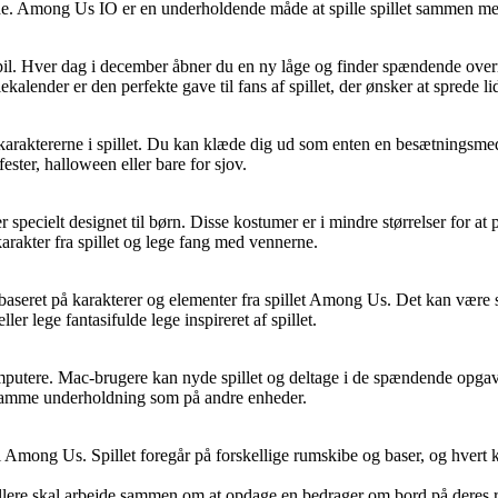
de. Among Us IO er en underholdende måde at spille spillet sammen med
il. Hver dag i december åbner du en ny låge og finder spændende overra
alender er den perfekte gave til fans af spillet, der ønsker at sprede li
raktererne i spillet. Du kan klæde dig ud som enten en besætningsmedlem
ster, halloween eller bare for sjov.
cielt designet til børn. Disse kostumer er i mindre størrelser for at p
akter fra spillet og lege fang med vennerne.
aseret på karakterer og elementer fra spillet Among Us. Det kan være sm
ller lege fantasifulde lege inspireret af spillet.
utere. Mac-brugere kan nyde spillet og deltage i de spændende opgaver
 samme underholdning som på andre enheder.
 i Among Us. Spillet foregår på forskellige rumskibe og baser, og hvert 
lere skal arbejde sammen om at opdage en bedrager om bord på deres r