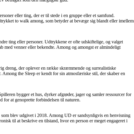
oner eller ting, der er til stede i en gruppe eller et samfund.
 udtrykket to walk among, som betyder at bevæge sig blandt eller imellem
e ting eller personer. Udtrykkene er ofte udskiftelige, og valget
skab med venner eller bekendte. Among og amongst er almindeligt
oårig dreng, der oplever en række skræmmende og surrealistiske
. Among the Sleep er kendt for sin atmosfæriske stil, der skaber en
Spilleren bygger et hus, dyrker afgrøder, jager og samler ressourcer for
d for at genoprette forbindelsen til naturen.
, som blev udgivet i 2018. Among UD er sandsynligvis en henvisning
onisk til at beskrive en tilstand, hvor en person er meget engageret i