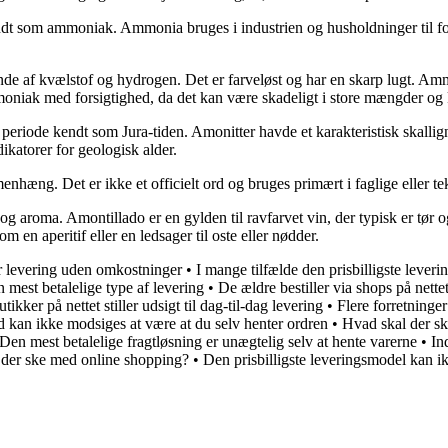
ndt som ammoniak. Ammonia bruges i industrien og husholdninger til for
 af kvælstof og hydrogen. Det er farveløst og har en skarp lugt. Amm
oniak med forsigtighed, da det kan være skadeligt i store mængder og kan
iode kendt som Jura-tiden. Amonitter havde et karakteristisk skallignen
ikatorer for geologisk alder.
hæng. Det er ikke et officielt ord og bruges primært i faglige eller tek
og aroma. Amontillado er en gylden til ravfarvet vin, der typisk er tør
 en aperitif eller en ledsager til oste eller nødder.
r levering uden omkostninger
•
I mange tilfælde den prisbilligste leveri
mest betalelige type af levering
•
De ældre bestiller via shops på nette
utikker på nettet stiller udsigt til dag-til-dag levering
•
Flere forretninger
d kan ikke modsiges at være at du selv henter ordren
•
Hvad skal der s
Den mest betalelige fragtløsning er unægtelig selv at hente varerne
•
In
 der ske med online shopping?
•
Den prisbilligste leveringsmodel kan i