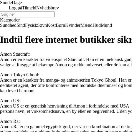
Sunde
Dage
Log på
Tilmeld
Nyhedsbrev
Kategorier
Sundhed
Sind
Fysisk
Søvn
Kost
Børn
Kvinder
Mænd
Hud
Mund
Indtil flere internet butikker si
Amon Starcraft:
Amon er en karakter fra videospillet Starcraft. Han er en mektansk gud,
vælge at forsøge at bekæmpe Amon og redde universet, eller de kan allier
Amon Tokyo Ghoul:
Amon er en karakter fra manga- og anime-serien Tokyo Ghoul. Han er 
dedikeret agent, der ofte konfronteres med moralske dilemmaer og konf
kan leve i harmoni.
Amon US:
Amon US er en generisk henvisning til Amon i forbindelse med USA. Da 
persons navn, et virksomhedsnavn, en by eller en begivenhed. Uden yder
Amon-Ra:
Amon-Ra er en gammel egyptisk gud, der var en kombination af de to 
at han var både en guddom forbundet med solen og den øverste guddom