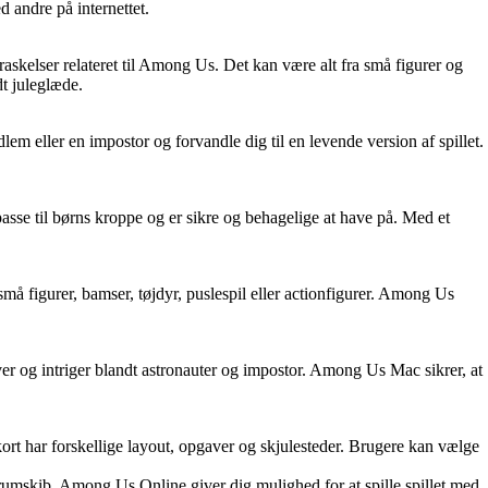
 andre på internettet.
skelser relateret til Among Us. Det kan være alt fra små figurer og
dt juleglæde.
 eller en impostor og forvandle dig til en levende version af spillet.
asse til børns kroppe og er sikre og behagelige at have på. Med et
å figurer, bamser, tøjdyr, puslespil eller actionfigurer. Among Us
 og intriger blandt astronauter og impostor. Among Us Mac sikrer, at
kort har forskellige layout, opgaver og skjulesteder. Brugere kan vælge
umskib. Among Us Online giver dig mulighed for at spille spillet med