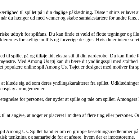
ighed til spillet på i din daglige påklædning. Disse t-shirts er lavet a
r når du hænger ud med venner og skabe samtalestartere for andre fans.
e udtryk for spilfans. Du kan finde et væld af flotte tegninger og ill
rakterernes forskellige outfits og farverige designs. Hvis du er interesser
 spillet på og tilføje lidt ekstra stil til din garderobe. Du kan finde for
ller mønstre. Med Among Us tøj kan du bære dit yndlingsspil med stolt
et populære online spil Among Us. Tøjet er designet med motiver fra spi
t klæde sig ud som deres yndlingskarakterer fra spillet. Udklædningen 
 cosplay arrangementer.
tegnelse for personer, der nyder at spille og tale om spillet. Amongers k
l at angive, at noget er placeret i midten af flere ting eller personer. O
il Among Us. Spillet handler om en gruppe besætningsmedlemmer på et r
isk tænkning og samarbejde for at afgøre, hvem der er impostorerne.