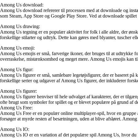
Among Us download:
Among Us download refererer til processen med at downloade og install
som Steam, App Store og Google Play Store. Ved at downloade spillet 
Among Us drawing:
Among Us tegning er en populær aktivitet for folk i alle aldre, der øns
forskellige stilarter og udtryk. Dette kan gøres med blyanter, tuscher el
Among Us emoji:
Among Us emojis er små, farverige ikoner, der bruges til at udtrykke fo
overraskelse, mistænksomhed og meget mere. Among Us emojis kan tilføj
Among Us figur:
Among Us figurer er små, samlebare legetøjsfigurer, der er baseret på kar
forskellige serier og udgaver af Among Us figurer, der inkluderer forsk
Among Us figurer:
Among Us figurer henviser til hele udvalget af karakterer, der er tilgæ
ofte brugt som symboler for spillet og er blevet populære på grund af d
Among Us Free:
Among Us Free er en populær online multiplayer-spil, hvor en gruppe ast
forsøger at myrde resten af besætningen, uden at blive afsløret. Among 
Among Us IO:
Among Us IO er en variation af det populære spil Among Us, hvor du kan