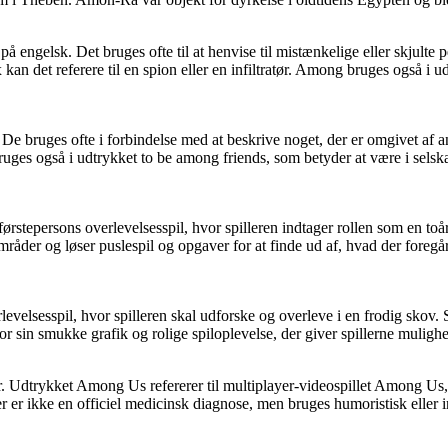
ngelsk. Det bruges ofte til at henvise til mistænkelige eller skjulte pers
kan det referere til en spion eller en infiltratør. Among bruges også i
ruges ofte i forbindelse med at beskrive noget, der er omgivet af andr
ruges også i udtrykket to be among friends, som betyder at være i sel
førstepersons overlevelsesspil, hvor spilleren indtager rollen som en t
råder og løser puslespil og opgaver for at finde ud af, hvad der foregår
evelsesspil, hvor spilleren skal udforske og overleve i en frodig skov. 
or sin smukke grafik og rolige spiloplevelse, der giver spillerne mulighe
 Udtrykket Among Us refererer til multiplayer-videospillet Among Us
r er ikke en officiel medicinsk diagnose, men bruges humoristisk eller ir