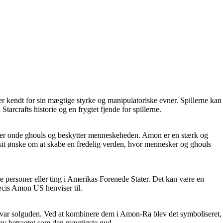
er kendt for sin mægtige styrke og manipulatoriske evner. Spillerne kan
arcrafts historie og en frygtet fjende for spillerne.
per onde ghouls og beskytter menneskeheden. Amon er en stærk og
 sit ønske om at skabe en fredelig verden, hvor mennesker og ghouls
 personer eller ting i Amerikas Forenede Stater. Det kan være en
æcis Amon US henviser til.
var solguden. Ved at kombinere dem i Amon-Ra blev det symboliseret,
ev betragtet som den mægtigste gud.