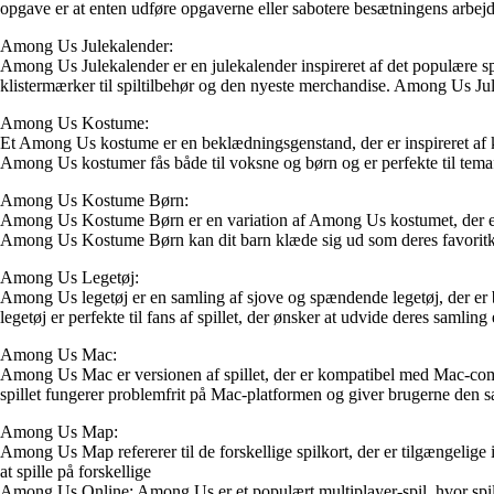
opgave er at enten udføre opgaverne eller sabotere besætningens arbej
Among Us Julekalender:
Among Us Julekalender er en julekalender inspireret af det populære sp
klistermærker til spiltilbehør og den nyeste merchandise. Among Us Julek
Among Us Kostume:
Et Among Us kostume er en beklædningsgenstand, der er inspireret af ka
Among Us kostumer fås både til voksne og børn og er perfekte til temafe
Among Us Kostume Børn:
Among Us Kostume Børn er en variation af Among Us kostumet, der er spe
Among Us Kostume Børn kan dit barn klæde sig ud som deres favoritkar
Among Us Legetøj:
Among Us legetøj er en samling af sjove og spændende legetøj, der er b
legetøj er perfekte til fans af spillet, der ønsker at udvide deres samling e
Among Us Mac:
Among Us Mac er versionen af spillet, der er kompatibel med Mac-comp
spillet fungerer problemfrit på Mac-platformen og giver brugerne den
Among Us Map:
Among Us Map refererer til de forskellige spilkort, der er tilgængelige
at spille på forskellige
Among Us Online: Among Us er et populært multiplayer-spil, hvor spil