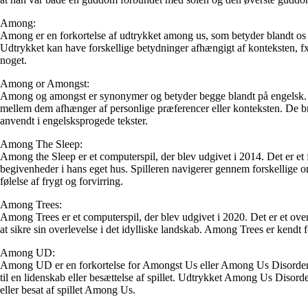
Among:
Among er en forkortelse af udtrykket among us, som betyder blandt os på e
Udtrykket kan have forskellige betydninger afhængigt af konteksten, fx 
noget.
Among or Amongst:
Among og amongst er synonymer og betyder begge blandt på engelsk. De b
mellem dem afhænger af personlige præferencer eller konteksten. De b
anvendt i engelsksprogede tekster.
Among The Sleep:
Among the Sleep er et computerspil, der blev udgivet i 2014. Det er et 
begivenheder i hans eget hus. Spilleren navigerer gennem forskellige om
følelse af frygt og forvirring.
Among Trees:
Among Trees er et computerspil, der blev udgivet i 2020. Det er et overl
at sikre sin overlevelse i det idylliske landskab. Among Trees er kendt f
Among UD:
Among UD er en forkortelse for Amongst Us eller Among Us Disorder.
til en lidenskab eller besættelse af spillet. Udtrykket Among Us Disorde
eller besat af spillet Among Us.