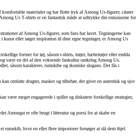
f komfortable materialer og har flotte tryk af Among Us-figurer, citater
 Among Us T-shirts er en fantastisk måde at udtrykke din entusiasme for
ustrationer af Among Us-figurer, som fans har lavet. Tegningerne kan
et i kunst eller søger inspiration til dine egne tegninger, er Among Us
skellige former for tøj, såsom t-shirts, trøjer, hættetrøjer eller endda
hed og være en del af den voksende fankultur omkring Among Us.
llet, såsom karakterer, rumskibe og ikoniske slogans. Det fås i
kan omfatte dragter, masker og tilbehør, der giver en autentisk og sjov
an være meget engagerede i spillet og diskutere forskellige strategier,
rdet Amongst er ofte brugt i litteratur og poesi for at skabe en
umskib, hvor en eller flere impostorer forsøger at slå dem ihjel.