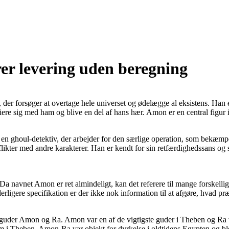
krer levering uden beregning
 der forsøger at overtage hele universet og ødelægge al eksistens. Han 
e sig med ham og blive en del af hans hær. Amon er en central figur i St
en ghoul-detektiv, der arbejder for den særlige operation, som bekæm
likter med andre karakterer. Han er kendt for sin retfærdighedssans og
navnet Amon er ret almindeligt, kan det referere til mange forskellige
ligere specifikation er der ikke nok information til at afgøre, hvad pr
guder Amon og Ra. Amon var en af de vigtigste guder i Theben og Ra 
 i Theben. Amon-Ra var objekt for dyrkelse i oldtidens Egypten og bl