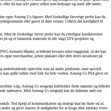
en, eller du kan selv prøve rollen som bedrager og narre alle andre.
ine egne Among Us-figurer. Med forskellige farverige perler kan du
pyntegenstande eller gaver til dine venner. Udtryk din kærlighed til
. Med de forskellige farver perler kan du efterligne karakterernes
på og et fantastisk materiale til alle slags DIY-projekter og
NG-formatet tillader, at billedet bevares uden baggrund, så det kan
s egne merchandise, printe plakater eller dele deres kreationer på
underholdende oplevelse som på andre platforme, men specielt
er du kan spille online med folk fra hele verden. Among Us PS4 giver en
perfekte valg. Among Us sengetøj indeholder flotte mønstre og billeder
afslappende nattesøvn. Med Among Us sengetøj kan du drømme sødt om
mskib. Ved hjælp af kommunikation og strategi skal du finde ud af,
 andre og giver masser af muligheder for at bruge dine taktiske evner