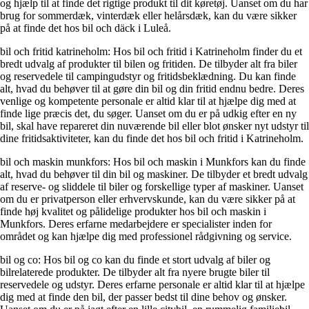
og hjælp til at finde det rigtige produkt til dit køretøj. Uanset om du har
brug for sommerdæk, vinterdæk eller helårsdæk, kan du være sikker
på at finde det hos bil och däck i Luleå.
bil och fritid katrineholm: Hos bil och fritid i Katrineholm finder du et
bredt udvalg af produkter til bilen og fritiden. De tilbyder alt fra biler
og reservedele til campingudstyr og fritidsbeklædning. Du kan finde
alt, hvad du behøver til at gøre din bil og din fritid endnu bedre. Deres
venlige og kompetente personale er altid klar til at hjælpe dig med at
finde lige præcis det, du søger. Uanset om du er på udkig efter en ny
bil, skal have repareret din nuværende bil eller blot ønsker nyt udstyr til
dine fritidsaktiviteter, kan du finde det hos bil och fritid i Katrineholm.
bil och maskin munkfors: Hos bil och maskin i Munkfors kan du finde
alt, hvad du behøver til din bil og maskiner. De tilbyder et bredt udvalg
af reserve- og sliddele til biler og forskellige typer af maskiner. Uanset
om du er privatperson eller erhvervskunde, kan du være sikker på at
finde høj kvalitet og pålidelige produkter hos bil och maskin i
Munkfors. Deres erfarne medarbejdere er specialister inden for
området og kan hjælpe dig med professionel rådgivning og service.
bil og co: Hos bil og co kan du finde et stort udvalg af biler og
bilrelaterede produkter. De tilbyder alt fra nyere brugte biler til
reservedele og udstyr. Deres erfarne personale er altid klar til at hjælpe
dig med at finde den bil, der passer bedst til dine behov og ønsker.