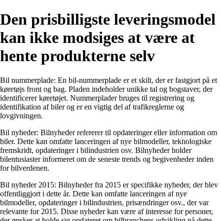
Den prisbilligste leveringsmodel
kan ikke modsiges at være at
hente produkterne selv
Bil nummerplade: En bil-nummerplade er et skilt, der er fastgjort på et
køretøjs front og bag. Pladen indeholder unikke tal og bogstaver, der
identificerer køretøjet. Nummerplader bruges til registrering og
identifikation af biler og er en vigtig del af trafikreglerne og
lovgivningen.
Bil nyheder: Bilnyheder refererer til opdateringer eller information om
biler. Dette kan omfatte lanceringen af nye bilmodeller, teknologiske
fremskridt, opdateringer i bilindustrien osv. Bilnyheder holder
bilentusiaster informeret om de seneste trends og begivenheder inden
for bilverdenen.
Bil nyheder 2015: Bilnyheder fra 2015 er specifikke nyheder, der blev
offentliggjort i dette år. Dette kan omfatte lanceringen af nye
bilmodeller, opdateringer i bilindustrien, prisændringer osv., der var
relevante for 2015. Disse nyheder kan være af interesse for personer,
der ønsker at holde sig opdateret om bilbranchens udvikling på dette