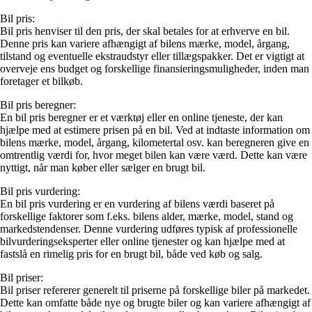
Bil pris:
Bil pris henviser til den pris, der skal betales for at erhverve en bil.
Denne pris kan variere afhængigt af bilens mærke, model, årgang,
tilstand og eventuelle ekstraudstyr eller tillægspakker. Det er vigtigt at
overveje ens budget og forskellige finansieringsmuligheder, inden man
foretager et bilkøb.
Bil pris beregner:
En bil pris beregner er et værktøj eller en online tjeneste, der kan
hjælpe med at estimere prisen på en bil. Ved at indtaste information om
bilens mærke, model, årgang, kilometertal osv. kan beregneren give en
omtrentlig værdi for, hvor meget bilen kan være værd. Dette kan være
nyttigt, når man køber eller sælger en brugt bil.
Bil pris vurdering:
En bil pris vurdering er en vurdering af bilens værdi baseret på
forskellige faktorer som f.eks. bilens alder, mærke, model, stand og
markedstendenser. Denne vurdering udføres typisk af professionelle
bilvurderingseksperter eller online tjenester og kan hjælpe med at
fastslå en rimelig pris for en brugt bil, både ved køb og salg.
Bil priser:
Bil priser refererer generelt til priserne på forskellige biler på markedet.
Dette kan omfatte både nye og brugte biler og kan variere afhængigt af