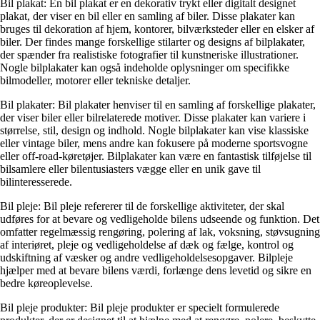
Bil plakat: En bil plakat er en dekorativ trykt eller digitalt designet
plakat, der viser en bil eller en samling af biler. Disse plakater kan
bruges til dekoration af hjem, kontorer, bilværksteder eller en elsker af
biler. Der findes mange forskellige stilarter og designs af bilplakater,
der spænder fra realistiske fotografier til kunstneriske illustrationer.
Nogle bilplakater kan også indeholde oplysninger om specifikke
bilmodeller, motorer eller tekniske detaljer.
Bil plakater: Bil plakater henviser til en samling af forskellige plakater,
der viser biler eller bilrelaterede motiver. Disse plakater kan variere i
størrelse, stil, design og indhold. Nogle bilplakater kan vise klassiske
eller vintage biler, mens andre kan fokusere på moderne sportsvogne
eller off-road-køretøjer. Bilplakater kan være en fantastisk tilføjelse til
bilsamlere eller bilentusiasters vægge eller en unik gave til
bilinteresserede.
Bil pleje: Bil pleje refererer til de forskellige aktiviteter, der skal
udføres for at bevare og vedligeholde bilens udseende og funktion. Det
omfatter regelmæssig rengøring, polering af lak, voksning, støvsugning
af interiøret, pleje og vedligeholdelse af dæk og fælge, kontrol og
udskiftning af væsker og andre vedligeholdelsesopgaver. Bilpleje
hjælper med at bevare bilens værdi, forlænge dens levetid og sikre en
bedre køreoplevelse.
Bil pleje produkter: Bil pleje produkter er specielt formulerede