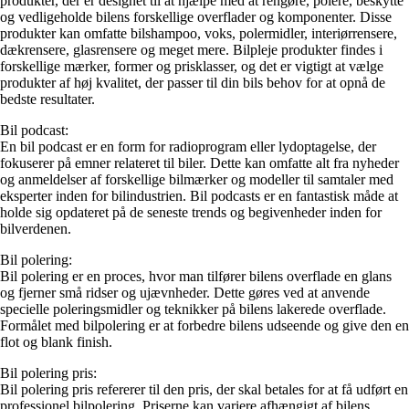
produkter, der er designet til at hjælpe med at rengøre, polere, beskytte
og vedligeholde bilens forskellige overflader og komponenter. Disse
produkter kan omfatte bilshampoo, voks, polermidler, interiørrensere,
dækrensere, glasrensere og meget mere. Bilpleje produkter findes i
forskellige mærker, former og prisklasser, og det er vigtigt at vælge
produkter af høj kvalitet, der passer til din bils behov for at opnå de
bedste resultater.
Bil podcast:
En bil podcast er en form for radioprogram eller lydoptagelse, der
fokuserer på emner relateret til biler. Dette kan omfatte alt fra nyheder
og anmeldelser af forskellige bilmærker og modeller til samtaler med
eksperter inden for bilindustrien. Bil podcasts er en fantastisk måde at
holde sig opdateret på de seneste trends og begivenheder inden for
bilverdenen.
Bil polering:
Bil polering er en proces, hvor man tilfører bilens overflade en glans
og fjerner små ridser og ujævnheder. Dette gøres ved at anvende
specielle poleringsmidler og teknikker på bilens lakerede overflade.
Formålet med bilpolering er at forbedre bilens udseende og give den en
flot og blank finish.
Bil polering pris:
Bil polering pris refererer til den pris, der skal betales for at få udført en
professionel bilpolering. Priserne kan variere afhængigt af bilens