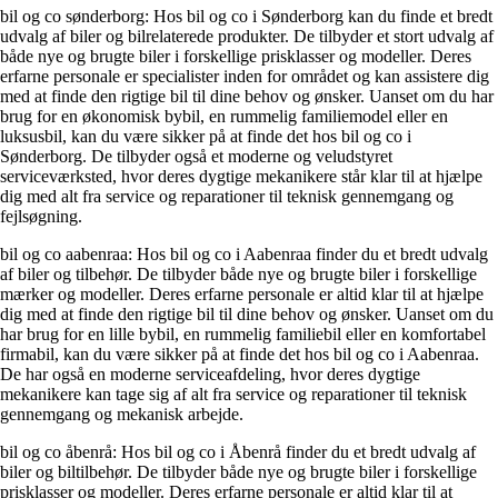
bil og co sønderborg: Hos bil og co i Sønderborg kan du finde et bredt
udvalg af biler og bilrelaterede produkter. De tilbyder et stort udvalg af
både nye og brugte biler i forskellige prisklasser og modeller. Deres
erfarne personale er specialister inden for området og kan assistere dig
med at finde den rigtige bil til dine behov og ønsker. Uanset om du har
brug for en økonomisk bybil, en rummelig familiemodel eller en
luksusbil, kan du være sikker på at finde det hos bil og co i
Sønderborg. De tilbyder også et moderne og veludstyret
serviceværksted, hvor deres dygtige mekanikere står klar til at hjælpe
dig med alt fra service og reparationer til teknisk gennemgang og
fejlsøgning.
bil og co aabenraa: Hos bil og co i Aabenraa finder du et bredt udvalg
af biler og tilbehør. De tilbyder både nye og brugte biler i forskellige
mærker og modeller. Deres erfarne personale er altid klar til at hjælpe
dig med at finde den rigtige bil til dine behov og ønsker. Uanset om du
har brug for en lille bybil, en rummelig familiebil eller en komfortabel
firmabil, kan du være sikker på at finde det hos bil og co i Aabenraa.
De har også en moderne serviceafdeling, hvor deres dygtige
mekanikere kan tage sig af alt fra service og reparationer til teknisk
gennemgang og mekanisk arbejde.
bil og co åbenrå: Hos bil og co i Åbenrå finder du et bredt udvalg af
biler og biltilbehør. De tilbyder både nye og brugte biler i forskellige
prisklasser og modeller. Deres erfarne personale er altid klar til at