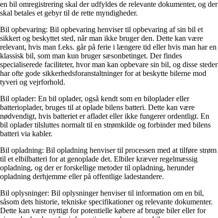
en bil omregistrering skal der udfyldes de relevante dokumenter, og der
skal betales et gebyr til de rette myndigheder.
Bil opbevaring: Bil opbevaring henviser til opbevaring af sin bil et
sikkert og beskyttet sted, når man ikke bruger den. Dette kan være
relevant, hvis man f.eks. går på ferie i længere tid eller hvis man har en
klassisk bil, som man kun bruger sæsonbetinget. Der findes
specialiserede faciliteter, hvor man kan opbevare sin bil, og disse steder
har ofte gode sikkerhedsforanstaltninger for at beskytte bilerne mod
tyveri og vejrforhold.
Bil oplader: En bil oplader, også kendt som en biloplader eller
batterioplader, bruges til at oplade bilens batteri. Dette kan være
nødvendigt, hvis batteriet er afladet eller ikke fungerer ordentligt. En
bil oplader tilsluttes normalt til en strømkilde og forbinder med bilens
batteri via kabler.
Bil opladning: Bil opladning henviser til processen med at tilføre strøm
til et elbilbatteri for at genoplade det. Elbiler kræver regelmæssig
opladning, og der er forskellige metoder til opladning, herunder
opladning derhjemme eller på offentlige ladestandere.
Bil oplysninger: Bil oplysninger henviser til information om en bil,
såsom dets historie, tekniske specifikationer og relevante dokumenter.
Dette kan være nyttigt for potentielle købere af brugte biler eller for