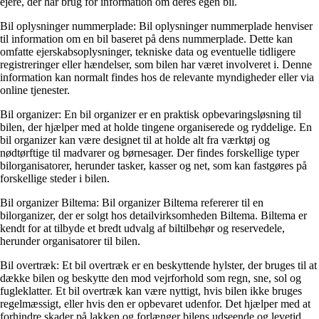
ejere, der har brug for information om deres egen bil.
Bil oplysninger nummerplade: Bil oplysninger nummerplade henviser
til information om en bil baseret på dens nummerplade. Dette kan
omfatte ejerskabsoplysninger, tekniske data og eventuelle tidligere
registreringer eller hændelser, som bilen har været involveret i. Denne
information kan normalt findes hos de relevante myndigheder eller via
online tjenester.
Bil organizer: En bil organizer er en praktisk opbevaringsløsning til
bilen, der hjælper med at holde tingene organiserede og ryddelige. En
bil organizer kan være designet til at holde alt fra værktøj og
nødtørftige til madvarer og børnesager. Der findes forskellige typer
bilorganisatorer, herunder tasker, kasser og net, som kan fastgøres på
forskellige steder i bilen.
Bil organizer Biltema: Bil organizer Biltema refererer til en
bilorganizer, der er solgt hos detailvirksomheden Biltema. Biltema er
kendt for at tilbyde et bredt udvalg af biltilbehør og reservedele,
herunder organisatorer til bilen.
Bil overtræk: Et bil overtræk er en beskyttende hylster, der bruges til at
dække bilen og beskytte den mod vejrforhold som regn, sne, sol og
fugleklatter. Et bil overtræk kan være nyttigt, hvis bilen ikke bruges
regelmæssigt, eller hvis den er opbevaret udenfor. Det hjælper med at
forhindre skader på lakken og forlænger bilens udseende og levetid.