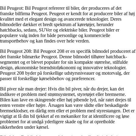
Bil Peugeot: Bil Peugeot refererer til biler, der produceres af det
franske bilfirma Peugeot. Peugeot er kendt for at producere biler af høj
kvalitet med et elegant design og avancerede teknologier. Deres
bilmodeller dækker et bredt spektrum af køretøjer, herunder
hatchbacks, sedans, SUVer og elektriske biler. Peugeot biler er
populære valg inden for både personlige og kommercielle
transportbehov og kan findes over hele verden.
Bil Peugeot 208: Bil Peugeot 208 er en specifik bilmodel produceret af
det franske bilmærke Peugeot. Denne bilmodel tilhører hatchback-
segmentet og er blevet populær for sin kompakte størrelse, stilfulde
design, økonomiske brændstoføkonomi og innovative teknologier.
Peugeot 208 byder på forskellige udstyrsniveauer og motorvalg, der
passer til forskellige kørselsbehov og præferencer.
Bil piver når man drejer: Hvis din bil piver, når du drejer, kan det
indikere et problem med strømsystemet, styretøjet eller bremserne.
Bilen kan lave en skingrende eller høj pibende lyd, når ratet drejes til
enten venstre eller højre. Årsagen kan være slidte eller beskadigede
bremseklodser, en dårlig rem eller et problem med styrestangen. Det er
vigtigt at få din bil tjekket af en mekaniker for at identificere og løse
problemet for at undgå yderligere skade og for at opretholde
sikkerheden under kørsel.