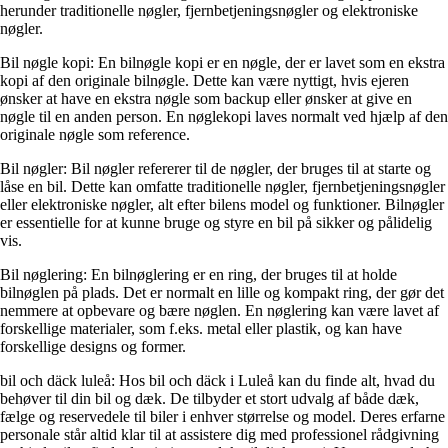
herunder traditionelle nøgler, fjernbetjeningsnøgler og elektroniske
nøgler.
Bil nøgle kopi: En bilnøgle kopi er en nøgle, der er lavet som en ekstra
kopi af den originale bilnøgle. Dette kan være nyttigt, hvis ejeren
ønsker at have en ekstra nøgle som backup eller ønsker at give en
nøgle til en anden person. En nøglekopi laves normalt ved hjælp af den
originale nøgle som reference.
Bil nøgler: Bil nøgler refererer til de nøgler, der bruges til at starte og
låse en bil. Dette kan omfatte traditionelle nøgler, fjernbetjeningsnøgler
eller elektroniske nøgler, alt efter bilens model og funktioner. Bilnøgler
er essentielle for at kunne bruge og styre en bil på sikker og pålidelig
vis.
Bil nøglering: En bilnøglering er en ring, der bruges til at holde
bilnøglen på plads. Det er normalt en lille og kompakt ring, der gør det
nemmere at opbevare og bære nøglen. En nøglering kan være lavet af
forskellige materialer, som f.eks. metal eller plastik, og kan have
forskellige designs og former.
bil och däck luleå: Hos bil och däck i Luleå kan du finde alt, hvad du
behøver til din bil og dæk. De tilbyder et stort udvalg af både dæk,
fælge og reservedele til biler i enhver størrelse og model. Deres erfarne
personale står altid klar til at assistere dig med professionel rådgivning