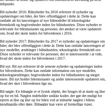
tidspunkt.
Bil nyheder 2016: Bilnyheder fra 2016 refererer til nyheder og
opdateringer om biler, der blev offentliggjort i dette år. Dette kan
omfatte alt fra lanceringen af nye bilmodeller til teknologiske
fremskridt og begivenheder inden for bilindustrien. Disse nyheder er
relevante for bilentusiaster og personer, der ønsker at være opdateret
om, hvad der skete inden for bilverdenen i 2016.
Bil nyheder 2017: Bilnyheder fra 2017 er nyheder og opdateringer om
biler, der blev offentliggjort i dette år. Dette kan omfatte lanceringen af
nye modeller, ændringer i bilindustrien, teknologiske fremskridt osv.
Disse nyheder er relevante for personer, der er interesserede i at vide,
hvad der skete inden for bilverdenen i 2017.
Bil nyt: Bil nyt refererer til de seneste nyheder og opdateringer inden
for bilverdenen. Dette kan omfatte information om nye modeller,
teknologiændringer, begivenheder inden for bilindustrien og meget
mere. Bil nyt holder bilentusiaster og andre interesserede opdateret om,
hvad der sker i bilverdenen lige nu.
Bil nøgle: En bilnøgle er et fysisk objekt, der bruges til at starte og låse
op for en bil. Nøglen indeholder unikke koder, der gør det muligt for
ejeren at låse og låse op for bilen ved at indsætte nøglen i bilens
tændingslås eller døre. Bilnøgler kan være af forskellige typer,