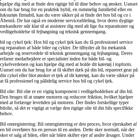
hjælpe dig med at finde den rigtige bil til dine behov og ønsker. Uanset
om du har brug for en praktisk bybil, en rummelig familiebil eller en
luksuriøs firmabil, kan du være sikker på at finde det hos bil og co i
Åbenrå. De har også en moderne serviceafdeling, hvor deres dygtige
mekanikere står klar til at assistere dig med alt lige fra reparationer og
vedligeholdelse til fejlsøgning og teknisk gennemgang.
bil og cykel tjek: Hos bil og cykel tjek kan du få professionel service
og reparation af både biler og cykler. De tilbyder alt fra mekanisk
arbejde og reservedele til teknisk gennemgang og fejlsøgning. Deres
erfarne medarbejdere er specialister inden for både bil- og
cykelverdenen og kan hjælpe dig med at holde dit køretøj i topform.
Uanset om du har brug for at få skiftet dæk på din bil, repareret gear på
din cykel eller blot ønsker et tjek af dit køretøj, kan du være sikker på
at få professionel og pålidelig service hos bil og cykel tjek.
Bil olie: Bil olie er en vigtig komponent i vedligeholdelsen af din bil.
Den bruges til at smøre motoren og reducere friktion, hvilket hjælper
med at forlænge levetiden på motoren. Der findes forskellige typer
bilolie, så det er vigtigt at vælge den rigtige olie til din bils specifikke
behov.
Bil omregistrering: Bil omregistrering er den proces, hvor ejerskabet af
en bil overføres fra en person til en anden. Dette sker normalt, når der
sker et salg af bilen, eller når bilen skifter ejer af andre årsager. Under