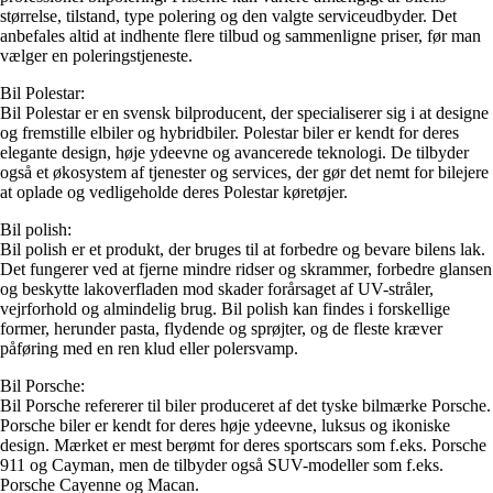
størrelse, tilstand, type polering og den valgte serviceudbyder. Det
anbefales altid at indhente flere tilbud og sammenligne priser, før man
vælger en poleringstjeneste.
Bil Polestar:
Bil Polestar er en svensk bilproducent, der specialiserer sig i at designe
og fremstille elbiler og hybridbiler. Polestar biler er kendt for deres
elegante design, høje ydeevne og avancerede teknologi. De tilbyder
også et økosystem af tjenester og services, der gør det nemt for bilejere
at oplade og vedligeholde deres Polestar køretøjer.
Bil polish:
Bil polish er et produkt, der bruges til at forbedre og bevare bilens lak.
Det fungerer ved at fjerne mindre ridser og skrammer, forbedre glansen
og beskytte lakoverfladen mod skader forårsaget af UV-stråler,
vejrforhold og almindelig brug. Bil polish kan findes i forskellige
former, herunder pasta, flydende og sprøjter, og de fleste kræver
påføring med en ren klud eller polersvamp.
Bil Porsche:
Bil Porsche refererer til biler produceret af det tyske bilmærke Porsche.
Porsche biler er kendt for deres høje ydeevne, luksus og ikoniske
design. Mærket er mest berømt for deres sportscars som f.eks. Porsche
911 og Cayman, men de tilbyder også SUV-modeller som f.eks.
Porsche Cayenne og Macan.