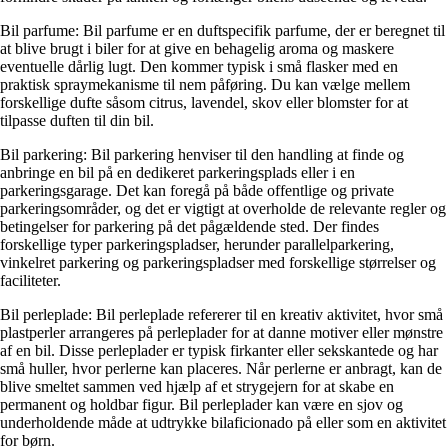
Bil parfume: Bil parfume er en duftspecifik parfume, der er beregnet til
at blive brugt i biler for at give en behagelig aroma og maskere
eventuelle dårlig lugt. Den kommer typisk i små flasker med en
praktisk spraymekanisme til nem påføring. Du kan vælge mellem
forskellige dufte såsom citrus, lavendel, skov eller blomster for at
tilpasse duften til din bil.
Bil parkering: Bil parkering henviser til den handling at finde og
anbringe en bil på en dedikeret parkeringsplads eller i en
parkeringsgarage. Det kan foregå på både offentlige og private
parkeringsområder, og det er vigtigt at overholde de relevante regler og
betingelser for parkering på det pågældende sted. Der findes
forskellige typer parkeringspladser, herunder parallelparkering,
vinkelret parkering og parkeringspladser med forskellige størrelser og
faciliteter.
Bil perleplade: Bil perleplade refererer til en kreativ aktivitet, hvor små
plastperler arrangeres på perleplader for at danne motiver eller mønstre
af en bil. Disse perleplader er typisk firkanter eller sekskantede og har
små huller, hvor perlerne kan placeres. Når perlerne er anbragt, kan de
blive smeltet sammen ved hjælp af et strygejern for at skabe en
permanent og holdbar figur. Bil perleplader kan være en sjov og
underholdende måde at udtrykke bilaficionado på eller som en aktivitet
for børn.