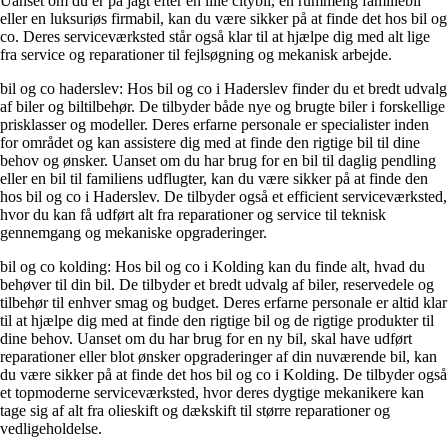
Uanset om du er på jagt efter en lille citybil, en rummelig familiebil
eller en luksuriøs firmabil, kan du være sikker på at finde det hos bil og
co. Deres serviceværksted står også klar til at hjælpe dig med alt lige
fra service og reparationer til fejlsøgning og mekanisk arbejde.
bil og co haderslev: Hos bil og co i Haderslev finder du et bredt udvalg
af biler og biltilbehør. De tilbyder både nye og brugte biler i forskellige
prisklasser og modeller. Deres erfarne personale er specialister inden
for området og kan assistere dig med at finde den rigtige bil til dine
behov og ønsker. Uanset om du har brug for en bil til daglig pendling
eller en bil til familiens udflugter, kan du være sikker på at finde den
hos bil og co i Haderslev. De tilbyder også et efficient serviceværksted,
hvor du kan få udført alt fra reparationer og service til teknisk
gennemgang og mekaniske opgraderinger.
bil og co kolding: Hos bil og co i Kolding kan du finde alt, hvad du
behøver til din bil. De tilbyder et bredt udvalg af biler, reservedele og
tilbehør til enhver smag og budget. Deres erfarne personale er altid klar
til at hjælpe dig med at finde den rigtige bil og de rigtige produkter til
dine behov. Uanset om du har brug for en ny bil, skal have udført
reparationer eller blot ønsker opgraderinger af din nuværende bil, kan
du være sikker på at finde det hos bil og co i Kolding. De tilbyder også
et topmoderne serviceværksted, hvor deres dygtige mekanikere kan
tage sig af alt fra olieskift og dækskift til større reparationer og
vedligeholdelse.