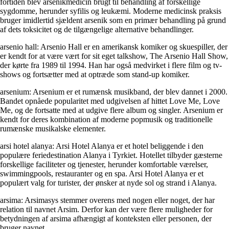
fortiden blev arsenikmedicin brugt til behandling af forskellige
sygdomme, herunder syfilis og leukæmi. Moderne medicinsk praksis
bruger imidlertid sjældent arsenik som en primær behandling på grund
af dets toksicitet og de tilgængelige alternative behandlinger.
arsenio hall: Arsenio Hall er en amerikansk komiker og skuespiller, der
er kendt for at være vært for sit eget talkshow, The Arsenio Hall Show,
der kørte fra 1989 til 1994. Han har også medvirket i flere film og tv-
shows og fortsætter med at optræde som stand-up komiker.
arsenium: Arsenium er et rumænsk musikband, der blev dannet i 2000.
Bandet opnåede popularitet med udgivelsen af ​​hittet Love Me, Love
Me, og de fortsatte med at udgive flere album og singler. Arsenium er
kendt for deres kombination af moderne popmusik og traditionelle
rumænske musikalske elementer.
arsi hotel alanya: Arsi Hotel Alanya er et hotel beliggende i den
populære feriedestination Alanya i Tyrkiet. Hotellet tilbyder gæsterne
forskellige faciliteter og tjenester, herunder komfortable værelser,
swimmingpools, restauranter og en spa. Arsi Hotel Alanya er et
populært valg for turister, der ønsker at nyde sol og strand i Alanya.
arsima: Arsimasys stemmer overens med nogen eller noget, der har
relation til navnet Arsim. Derfor kan der være flere muligheder for
betydningen af ​​arsima afhængigt af konteksten eller personen, der
bruger navnet.