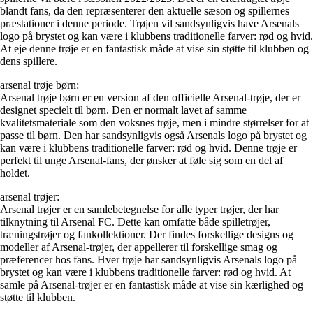
blandt fans, da den repræsenterer den aktuelle sæson og spillernes
præstationer i denne periode. Trøjen vil sandsynligvis have Arsenals
logo på brystet og kan være i klubbens traditionelle farver: rød og hvid.
At eje denne trøje er en fantastisk måde at vise sin støtte til klubben og
dens spillere.
arsenal trøje børn:
Arsenal trøje børn er en version af den officielle Arsenal-trøje, der er
designet specielt til børn. Den er normalt lavet af samme
kvalitetsmateriale som den voksnes trøje, men i mindre størrelser for at
passe til børn. Den har sandsynligvis også Arsenals logo på brystet og
kan være i klubbens traditionelle farver: rød og hvid. Denne trøje er
perfekt til unge Arsenal-fans, der ønsker at føle sig som en del af
holdet.
arsenal trøjer:
Arsenal trøjer er en samlebetegnelse for alle typer trøjer, der har
tilknytning til Arsenal FC. Dette kan omfatte både spilletrøjer,
træningstrøjer og fankollektioner. Der findes forskellige designs og
modeller af Arsenal-trøjer, der appellerer til forskellige smag og
præferencer hos fans. Hver trøje har sandsynligvis Arsenals logo på
brystet og kan være i klubbens traditionelle farver: rød og hvid. At
samle på Arsenal-trøjer er en fantastisk måde at vise sin kærlighed og
støtte til klubben.