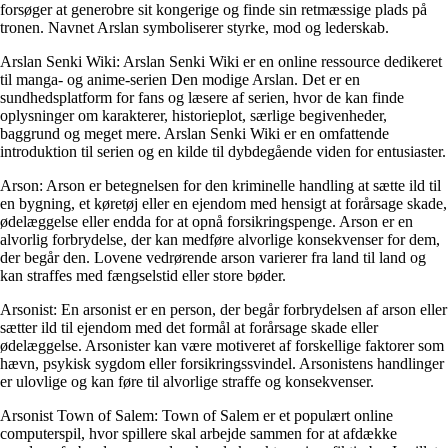
forsøger at generobre sit kongerige og finde sin retmæssige plads på
tronen. Navnet Arslan symboliserer styrke, mod og lederskab.
Arslan Senki Wiki: Arslan Senki Wiki er en online ressource dedikeret
til manga- og anime-serien Den modige Arslan. Det er en
sundhedsplatform for fans og læsere af serien, hvor de kan finde
oplysninger om karakterer, historieplot, særlige begivenheder,
baggrund og meget mere. Arslan Senki Wiki er en omfattende
introduktion til serien og en kilde til dybdegående viden for entusiaster.
Arson: Arson er betegnelsen for den kriminelle handling at sætte ild til
en bygning, et køretøj eller en ejendom med hensigt at forårsage skade,
ødelæggelse eller endda for at opnå forsikringspenge. Arson er en
alvorlig forbrydelse, der kan medføre alvorlige konsekvenser for dem,
der begår den. Lovene vedrørende arson varierer fra land til land og
kan straffes med fængselstid eller store bøder.
Arsonist: En arsonist er en person, der begår forbrydelsen af arson eller
sætter ild til ejendom med det formål at forårsage skade eller
ødelæggelse. Arsonister kan være motiveret af forskellige faktorer som
hævn, psykisk sygdom eller forsikringssvindel. Arsonistens handlinger
er ulovlige og kan føre til alvorlige straffe og konsekvenser.
Arsonist Town of Salem: Town of Salem er et populært online
computerspil, hvor spillere skal arbejde sammen for at afdække