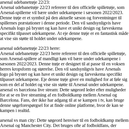
arsenal udebanetrøje 22/23:
Arsenal udebanetrøje 22/23 refererer til den officielle spilletrøje, som
Arsenal-spillerne vil bære under udekampene i sæsonen 2022/2023.
Denne trøje er et symbol på den aktuelle sæson og forventninger til
spillernes præstationer i denne periode. Den vil sandsynligvis have
Arsenals logo på brystet og kan have et unikt design og farveskema
specifikt tilpasset udekampene. At eje denne trøje er en fantastisk måde
at vise sin støtte til holdet under udekampene.
arsenal udebanetrøje 22/23 herre:
Arsenal udebanetrøje 22/23 herre refererer til den officielle spilletrøje,
som Arsenal-spillere af mandligt køn vil bære under udekampene i
sæsonen 2022/2023. Denne trøje er designet til at passe til en voksen
herres kropsform og størrelse. Den vil sandsynligvis have Arsenals
logo på brystet og kan have et unikt design og farveskema specifikt
tilpasset udekampene. Eje denne trøje giver en mulighed for at føle sig
som en del af holdet og vise sin støtte til Arsenal under udekampene.
arsenal vs barcelona live stream: Dette søgeord leder efter muligheder
for at se en live streaming af en fodboldkamp mellem Arsenal og
Barcelona. Fans, der ikke har adgang til at se kampen i tv, kan bruge
denne søgeforespørgsel for at finde online platforme, hvor de kan se
kampen i realtid.
arsenal vs man city: Dette søgeord henviser til en fodboldkamp mellem
Arsenal og Manchester City. Det bruges ofte af fodboldfans, der