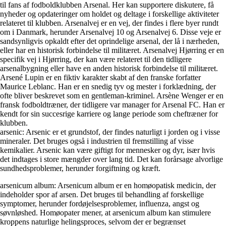
til fans af fodboldklubben Arsenal. Her kan supportere diskutere, få
nyheder og opdateringer om holdet og deltage i forskellige aktiviteter
relateret til klubben. Arsenalvej er en vej, der findes i flere byer rundt
om i Danmark, herunder Arsenalvej 10 og Arsenalvej 6. Disse veje er
sandsynligvis opkaldt efter det oprindelige arsenal, der lå i nærheden,
eller har en historisk forbindelse til militæret. Arsenalvej Hjørring er en
specifik vej i Hjørring, der kan være relateret til den tidligere
arsenalbygning eller have en anden historisk forbindelse til militæret.
Arsené Lupin er en fiktiv karakter skabt af den franske forfatter
Maurice Leblanc. Han er en snedig tyv og mester i forklædning, der
ofte bliver beskrevet som en gentleman-kriminel. Arsène Wenger er en
fransk fodboldtræner, der tidligere var manager for Arsenal FC. Han er
kendt for sin succesrige karriere og lange periode som cheftræner for
klubben.
arsenic: Arsenic er et grundstof, der findes naturligt i jorden og i visse
mineraler. Det bruges også i industrien til fremstilling af visse
kemikalier. Arsenic kan være giftigt for mennesker og dyr, især hvis
det indtages i store mængder over lang tid. Det kan forårsage alvorlige
sundhedsproblemer, herunder forgiftning og kræft.
arsenicum album: Arsenicum album er en homøopatisk medicin, der
indeholder spor af arsen. Det bruges til behandling af forskellige
symptomer, herunder fordøjelsesproblemer, influenza, angst og
søvnløshed. Homøopater mener, at arsenicum album kan stimulere
kroppens naturlige helingsproces, selvom der er begrænset