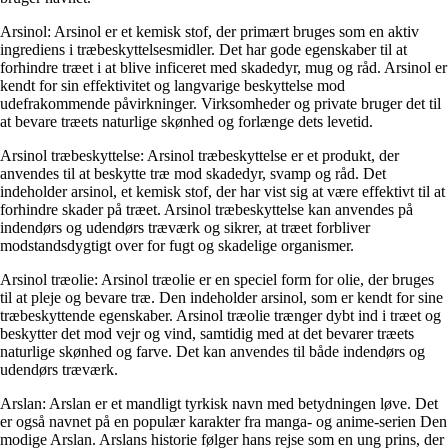
Arsinol: Arsinol er et kemisk stof, der primært bruges som en aktiv
ingrediens i træbeskyttelsesmidler. Det har gode egenskaber til at
forhindre træet i at blive inficeret med skadedyr, mug og råd. Arsinol er
kendt for sin effektivitet og langvarige beskyttelse mod
udefrakommende påvirkninger. Virksomheder og private bruger det til
at bevare træets naturlige skønhed og forlænge dets levetid.
Arsinol træbeskyttelse: Arsinol træbeskyttelse er et produkt, der
anvendes til at beskytte træ mod skadedyr, svamp og råd. Det
indeholder arsinol, et kemisk stof, der har vist sig at være effektivt til at
forhindre skader på træet. Arsinol træbeskyttelse kan anvendes på
indendørs og udendørs træværk og sikrer, at træet forbliver
modstandsdygtigt over for fugt og skadelige organismer.
Arsinol træolie: Arsinol træolie er en speciel form for olie, der bruges
til at pleje og bevare træ. Den indeholder arsinol, som er kendt for sine
træbeskyttende egenskaber. Arsinol træolie trænger dybt ind i træet og
beskytter det mod vejr og vind, samtidig med at det bevarer træets
naturlige skønhed og farve. Det kan anvendes til både indendørs og
udendørs træværk.
Arslan: Arslan er et mandligt tyrkisk navn med betydningen løve. Det
er også navnet på en populær karakter fra manga- og anime-serien Den
modige Arslan. Arslans historie følger hans rejse som en ung prins, der