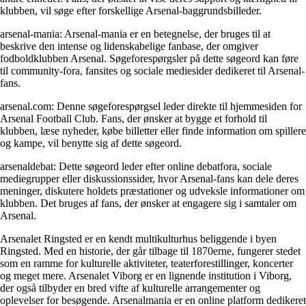
klubben, vil søge efter forskellige Arsenal-baggrundsbilleder.
arsenal-mania: Arsenal-mania er en betegnelse, der bruges til at
beskrive den intense og lidenskabelige fanbase, der omgiver
fodboldklubben Arsenal. Søgeforespørgsler på dette søgeord kan føre
til community-fora, fansites og sociale mediesider dedikeret til Arsenal-
fans.
arsenal.com: Denne søgeforespørgsel leder direkte til hjemmesiden for
Arsenal Football Club. Fans, der ønsker at bygge et forhold til
klubben, læse nyheder, købe billetter eller finde information om spillere
og kampe, vil benytte sig af dette søgeord.
arsenaldebat: Dette søgeord leder efter online debatfora, sociale
mediegrupper eller diskussionssider, hvor Arsenal-fans kan dele deres
meninger, diskutere holdets præstationer og udveksle informationer om
klubben. Det bruges af fans, der ønsker at engagere sig i samtaler om
Arsenal.
Arsenalet Ringsted er en kendt multikulturhus beliggende i byen
Ringsted. Med en historie, der går tilbage til 1870erne, fungerer stedet
som en ramme for kulturelle aktiviteter, teaterforestillinger, koncerter
og meget mere. Arsenalet Viborg er en lignende institution i Viborg,
der også tilbyder en bred vifte af kulturelle arrangementer og
oplevelser for besøgende. Arsenalmania er en online platform dedikeret