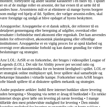
mordere, forbrydere og andre skumle karakterer i en fiktiv by. I spillet
er en af de mulige roller en arsonist, der har evnen til at sætte ild til
andres huse. Arsonistens mål er at eliminere så mange byens borgere
som muligt ved hjælp af ild. Spillere, der vælger arsonist-rollen, skal
være forsigtige og undgå at blive opdaget af byens beskyttere.
Arsopgorelse: Arsopgørelse er et dansk udtryk, der refererer til en
detaljeret gennemgang eller beregning af udgifter, overskud eller
resultater i forbindelse med økonomi eller regnskab. Det kan anvendes
inden for erhvervslivet, økonomisk planlægning eller offentlige
institutioner. Arsopgørelse er en vigtig proces for at opnå klarhed og
oversigt over økonomiske forhold og kan danne grundlag for videre
beslutninger og strategier.
Arsr LOL: ArSR er en forkortelse, der bruges i videospillet League of
Legends (LOL). Det står for Ability power per second ratio og
refererer til en karakteristika for en bestemt færdighed i spillet. LOL er
et strategisk online multiplayer spil, hvor spillere skal samarbejde og
bekæmpe hinanden i virtuelle kampe. Forkortelser som ArSR bruges
ofte blandt spillere til at diskutere spillets mekanik og strategier.
Andre populære artikler:
Indtil flere internet butikker sikrer levering
uden beregning
•
Shopping via nettet er årsag til butiksdød
•
En række
internet shops giver løfte om levering på næste hverdag
•
I mange
tilfælde den mest prisbevidste mulighed for levering
•
Den mindst
kostelige mulighed for levering er unægtelig selv at hente pakken
•