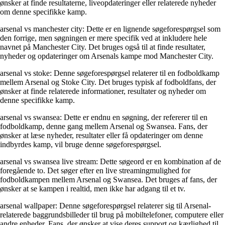
ønsker at finde resultaterne, liveopdateringer eller relaterede nyheder
om denne specifikke kamp.
arsenal vs manchester city: Dette er en lignende søgeforespørgsel som
den forrige, men søgningen er mere specifik ved at inkludere hele
navnet på Manchester City. Det bruges også til at finde resultater,
nyheder og opdateringer om Arsenals kampe mod Manchester City.
arsenal vs stoke: Denne søgeforespørgsel relaterer til en fodboldkamp
mellem Arsenal og Stoke City. Det bruges typisk af fodboldfans, der
ønsker at finde relaterede informationer, resultater og nyheder om
denne specifikke kamp.
arsenal vs swansea: Dette er endnu en søgning, der refererer til en
fodboldkamp, denne gang mellem Arsenal og Swansea. Fans, der
ønsker at læse nyheder, resultater eller få opdateringer om denne
indbyrdes kamp, vil bruge denne søgeforespørgsel.
arsenal vs swansea live stream: Dette søgeord er en kombination af de
foregående to. Det søger efter en live streamingmulighed for
fodboldkampen mellem Arsenal og Swansea. Det bruges af fans, der
ønsker at se kampen i realtid, men ikke har adgang til et tv.
arsenal wallpaper: Denne søgeforespørgsel relaterer sig til Arsenal-
relaterede baggrundsbilleder til brug på mobiltelefoner, computere eller
andre enheder. Fans, der ønsker at vise deres support og kærlighed til