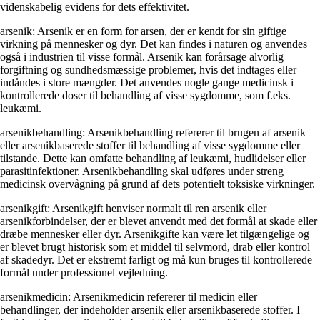
videnskabelig evidens for dets effektivitet.
arsenik: Arsenik er en form for arsen, der er kendt for sin giftige
virkning på mennesker og dyr. Det kan findes i naturen og anvendes
også i industrien til visse formål. Arsenik kan forårsage alvorlig
forgiftning og sundhedsmæssige problemer, hvis det indtages eller
indåndes i store mængder. Det anvendes nogle gange medicinsk i
kontrollerede doser til behandling af visse sygdomme, som f.eks.
leukæmi.
arsenikbehandling: Arsenikbehandling refererer til brugen af ​​arsenik
eller arsenikbaserede stoffer til behandling af visse sygdomme eller
tilstande. Dette kan omfatte behandling af leukæmi, hudlidelser eller
parasitinfektioner. Arsenikbehandling skal udføres under streng
medicinsk overvågning på grund af dets potentielt toksiske virkninger.
arsenikgift: Arsenikgift henviser normalt til ren arsenik eller
arsenikforbindelser, der er blevet anvendt med det formål at skade eller
dræbe mennesker eller dyr. Arsenikgifte kan være let tilgængelige og
er blevet brugt historisk som et middel til selvmord, drab eller kontrol
af skadedyr. Det er ekstremt farligt og må kun bruges til kontrollerede
formål under professionel vejledning.
arsenikmedicin: Arsenikmedicin refererer til medicin eller
behandlinger, der indeholder arsenik eller arsenikbaserede stoffer. I