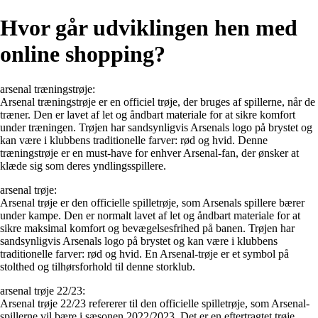
Hvor går udviklingen hen med
online shopping?
arsenal træningstrøje:
Arsenal træningstrøje er en officiel trøje, der bruges af spillerne, når de
træner. Den er lavet af let og åndbart materiale for at sikre komfort
under træningen. Trøjen har sandsynligvis Arsenals logo på brystet og
kan være i klubbens traditionelle farver: rød og hvid. Denne
træningstrøje er en must-have for enhver Arsenal-fan, der ønsker at
klæde sig som deres yndlingsspillere.
arsenal trøje:
Arsenal trøje er den officielle spilletrøje, som Arsenals spillere bærer
under kampe. Den er normalt lavet af let og åndbart materiale for at
sikre maksimal komfort og bevægelsesfrihed på banen. Trøjen har
sandsynligvis Arsenals logo på brystet og kan være i klubbens
traditionelle farver: rød og hvid. En Arsenal-trøje er et symbol på
stolthed og tilhørsforhold til denne storklub.
arsenal trøje 22/23:
Arsenal trøje 22/23 refererer til den officielle spilletrøje, som Arsenal-
spillerne vil bære i sæsonen 2022/2023. Det er en eftertragtet trøje