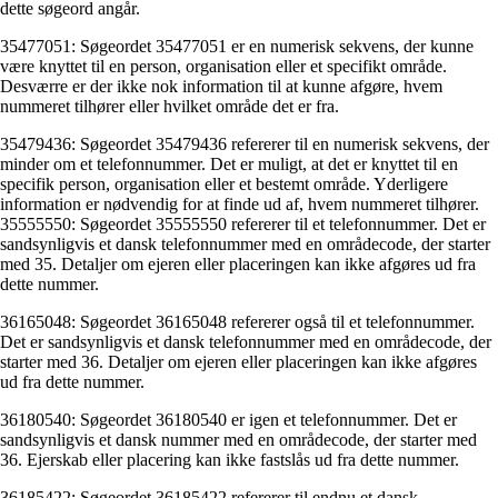
dette søgeord angår.
35477051: Søgeordet 35477051 er en numerisk sekvens, der kunne
være knyttet til en person, organisation eller et specifikt område.
Desværre er der ikke nok information til at kunne afgøre, hvem
nummeret tilhører eller hvilket område det er fra.
35479436: Søgeordet 35479436 refererer til en numerisk sekvens, der
minder om et telefonnummer. Det er muligt, at det er knyttet til en
specifik person, organisation eller et bestemt område. Yderligere
information er nødvendig for at finde ud af, hvem nummeret tilhører.
35555550: Søgeordet 35555550 refererer til et telefonnummer. Det er
sandsynligvis et dansk telefonnummer med en områdecode, der starter
med 35. Detaljer om ejeren eller placeringen kan ikke afgøres ud fra
dette nummer.
36165048: Søgeordet 36165048 refererer også til et telefonnummer.
Det er sandsynligvis et dansk telefonnummer med en områdecode, der
starter med 36. Detaljer om ejeren eller placeringen kan ikke afgøres
ud fra dette nummer.
36180540: Søgeordet 36180540 er igen et telefonnummer. Det er
sandsynligvis et dansk nummer med en områdecode, der starter med
36. Ejerskab eller placering kan ikke fastslås ud fra dette nummer.
36185422: Søgeordet 36185422 refererer til endnu et dansk