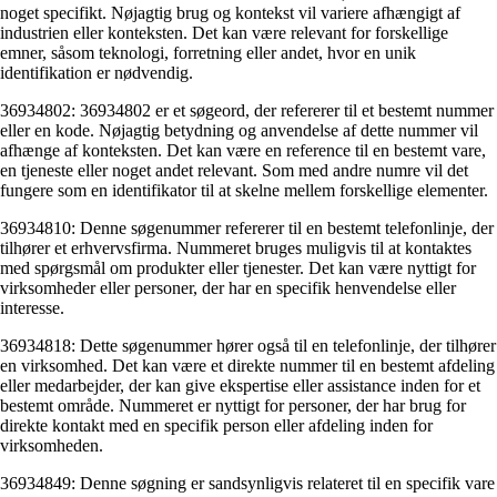
noget specifikt. Nøjagtig brug og kontekst vil variere afhængigt af
industrien eller konteksten. Det kan være relevant for forskellige
emner, såsom teknologi, forretning eller andet, hvor en unik
identifikation er nødvendig.
36934802: 36934802 er et søgeord, der refererer til et bestemt nummer
eller en kode. Nøjagtig betydning og anvendelse af dette nummer vil
afhænge af konteksten. Det kan være en reference til en bestemt vare,
en tjeneste eller noget andet relevant. Som med andre numre vil det
fungere som en identifikator til at skelne mellem forskellige elementer.
36934810: Denne søgenummer refererer til en bestemt telefonlinje, der
tilhører et erhvervsfirma. Nummeret bruges muligvis til at kontaktes
med spørgsmål om produkter eller tjenester. Det kan være nyttigt for
virksomheder eller personer, der har en specifik henvendelse eller
interesse.
36934818: Dette søgenummer hører også til en telefonlinje, der tilhører
en virksomhed. Det kan være et direkte nummer til en bestemt afdeling
eller medarbejder, der kan give ekspertise eller assistance inden for et
bestemt område. Nummeret er nyttigt for personer, der har brug for
direkte kontakt med en specifik person eller afdeling inden for
virksomheden.
36934849: Denne søgning er sandsynligvis relateret til en specifik vare