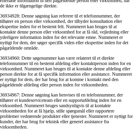
efterlade information til den pågældende person eller virksomhed, når
de ikke er tilgængelige direkte.
36934928: Denne søgning kan referere til et telefonnummer, der
tilhører en person eller virksomhed, der tilbyder konsultation eller
ekspertise inden for et bestemt felt. Nummeret kan bruges til at
kontakte denne person eller virksomhed for at få råd, vejledning eller
yderligere information inden for det relevante emne. Nummeret er
nyttigt for dem, der søger specifik viden eller ekspertise inden for det
pågældende område.
36934960: Dette søgenummer kan være relateret til et direkte
telefonnummer til en bestemt afdeling eller kontaktperson inden for en
virksomhed. Nummeret kan bruges til at kontakte denne afdeling eller
person direkte for at få specifik information eller assistance. Nummeret
er nyttigt for dem, der har brug for at komme i kontakt med den
pågældende afdeling eller person inden for virksomheden.
36934967: Denne søgning kan henvises til en telefonnummer, der
tilhører et kundeserviceteam eller en supportafdeling inden for en
virksomhed. Nummeret bruges sandsynligvis til at kontakte
virksomheden for at få hjælp, stille spørgsmål eller rapportere
problemer vedrørende produkter eller tjenester. Nummeret er nyttigt for
kunder, der har brug for teknisk eller generel assistance fra
virksomheden.