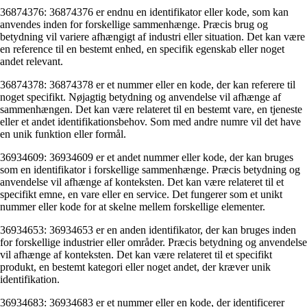
36874376: 36874376 er endnu en identifikator eller kode, som kan
anvendes inden for forskellige sammenhænge. Præcis brug og
betydning vil variere afhængigt af industri eller situation. Det kan være
en reference til en bestemt enhed, en specifik egenskab eller noget
andet relevant.
36874378: 36874378 er et nummer eller en kode, der kan referere til
noget specifikt. Nøjagtig betydning og anvendelse vil afhænge af
sammenhængen. Det kan være relateret til en bestemt vare, en tjeneste
eller et andet identifikationsbehov. Som med andre numre vil det have
en unik funktion eller formål.
36934609: 36934609 er et andet nummer eller kode, der kan bruges
som en identifikator i forskellige sammenhænge. Præcis betydning og
anvendelse vil afhænge af konteksten. Det kan være relateret til et
specifikt emne, en vare eller en service. Det fungerer som et unikt
nummer eller kode for at skelne mellem forskellige elementer.
36934653: 36934653 er en anden identifikator, der kan bruges inden
for forskellige industrier eller områder. Præcis betydning og anvendelse
vil afhænge af konteksten. Det kan være relateret til et specifikt
produkt, en bestemt kategori eller noget andet, der kræver unik
identifikation.
36934683: 36934683 er et nummer eller en kode, der identificerer