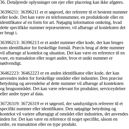
36. Detaljerede oplysninger om ejer eller placering kan ikke afgøres.
36396211: 36396211 er et søgeord, der refererer til et bestemt nummer
eller kode. Det kan være en telefonnummer, en produktkode eller en
identifikator af en form for art. Nøjagtig information omkring, hvad
dette specifikke nummer repræsenterer, vil afhænge af konteksten det
er brugt i.
36396213: 36396213 er et andet nummer eller kode, der kan bruges
som identifikator for forskellige formål. Præcis brug af dette nummer
vil afhænge af kontekst og situation. Det kan være en reference til en
vare, en transaktion eller noget andet, hvor et unikt nummer er
nødvendigt.
36462223: 36462223 er en anden identifikator eller kode, der kan
anvendes inden for forskellige områder eller industrier. Den præcise
betydning og anvendelse af dette nummer vil afhænge af konteksten
og brugsområdet. Det kan være relevant for produkter, serviceydelser
eller andre typer af data.
36726319: 36726319 er et søgeord, der sandsynligvis refererer til et
specifikt nummer eller identifikator. Den nøjagtige betydning og
kontekst vil variere afhængigt af området eller industrien, det anvendes
inden for. Det kan være en reference til noget specifikt, såsom en
ordre, en transaktion eller en type produkt.