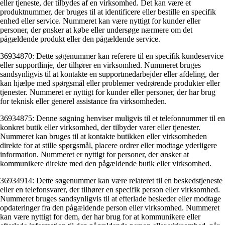
eller tjeneste, der tilbydes af en virksomhed. Det kan være et
produktnummer, der bruges til at identificere eller bestille en specifik
enhed eller service. Nummeret kan være nyttigt for kunder eller
personer, der ønsker at købe eller undersøge nærmere om det
pågældende produkt eller den pågældende service.
36934870: Dette søgenummer kan referere til en specifik kundeservice
eller supportlinje, der tilhører en virksomhed. Nummeret bruges
sandsynligvis til at kontakte en supportmedarbejder eller afdeling, der
kan hjælpe med spørgsmål eller problemer vedrørende produkter eller
tjenester. Nummeret er nyttigt for kunder eller personer, der har brug
for teknisk eller generel assistance fra virksomheden.
36934875: Denne søgning henviser muligvis til et telefonnummer til en
konkret butik eller virksomhed, der tilbyder varer eller tjenester.
Nummeret kan bruges til at kontakte butikken eller virksomheden
direkte for at stille spørgsmål, placere ordrer eller modtage yderligere
information. Nummeret er nyttigt for personer, der ønsker at
kommunikere direkte med den pågældende butik eller virksomhed.
36934914: Dette søgenummer kan være relateret til en beskedstjeneste
eller en telefonsvarer, der tilhører en specifik person eller virksomhed.
Nummeret bruges sandsynligvis til at efterlade beskeder eller modtage
opdateringer fra den pågældende person eller virksomhed. Nummeret
kan være nyttigt for dem, der har brug for at kommunikere eller