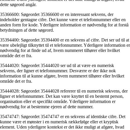
dette søgeord angår.
35366600: Søgeordet 35366600 er en interessant sekvens, der
indeholder gentagne cifre. Det kunne være et telefonnummer eller en
anden form for kode. Yderligere information er nødvendig for at forstå
betydningen af dette søgeord.
35394400: Søgeordet 35394400 er en sekvens af cifre. Det ser ud til at
være ubelejligt tilknyttet til et telefonnummer. Yderligere information er
nødvendig for at finde ud af, hvem nummeret tilhører eller hvilket
område det er fra.
35444020: Søgeordet 35444020 ser ud til at være en numerisk
sekvens, der ligner et telefonnummer. Desværre er der ikke nok
information til at kunne afgøre, hvem nummeret tilhører eller hvilket
område det er fra.
35444028: Søgeordet 35444028 refererer til en numerisk sekvens, der
ligner et telefonnummer. Det kan være knyttet til en bestemt person,
organisation eller et specifikt område. Yderligere information er
nødvendig for at bestemme ejeren af ​​dette nummer.
35474747: Søgeordet 35474747 er en sekvens af identiske cifre. Det
kunne være et mønster i en numerisk rækkefølge eller et kryptisk
element. Uden yderligere kontekst er det ikke muligt at afgøre, hvad