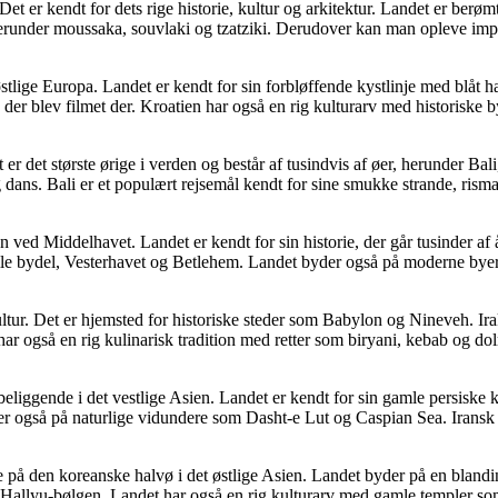
t er kendt for dets rige historie, kultur og arkitektur. Landet er berø
 herunder moussaka, souvlaki og tzatziki. Derudover kan man opleve im
stlige Europa. Landet er kendt for sin forbløffende kystlinje med blåt
der blev filmet der. Kroatien har også en rig kulturarv med historiske 
er det største ørige i verden og består af tusindvis af øer, herunder Ba
og dans. Bali er et populært rejsemål kendt for sine smukke strande, r
ten ved Middelhavet. Landet er kendt for sin historie, der går tusinder a
le bydel, Vesterhavet og Betlehem. Landet byder også på moderne byer 
ultur. Det er hjemsted for historiske steder som Babylon og Nineveh. I
gså en rig kulinarisk tradition med retter som biryani, kebab og dolma
beliggende i det vestlige Asien. Landet er kendt for sin gamle persiske ku
 også på naturlige vidundere som Dasht-e Lut og Caspian Sea. Iransk ma
på den koreanske halvø i det østlige Asien. Landet byder på en blandin
Hallyu-bølgen. Landet har også en rig kulturarv med gamle templer s