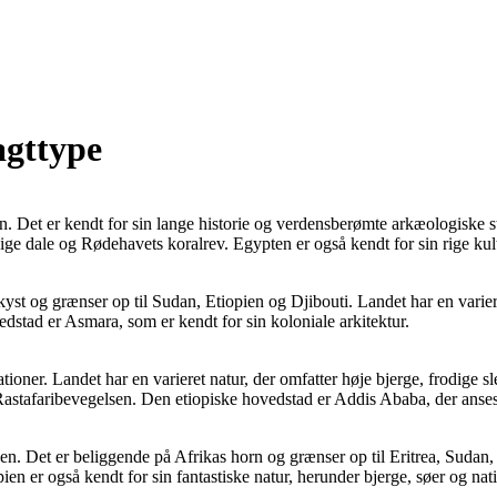
agttype
sien. Det er kendt for sin lange historie og verdensberømte arkæologisk
dige dale og Rødehavets koralrev. Egypten er også kendt for sin rige ku
kyst og grænser op til Sudan, Etiopien og Djibouti. Landet har en variere
vedstad er Asmara, som er kendt for sin koloniale arkitektur.
zationer. Landet har en varieret natur, der omfatter høje bjerge, frodige s
 Rastafaribevegelsen. Den etiopiske hovedstad er Addis Ababa, der anse
verden. Det er beliggende på Afrikas horn og grænser op til Eritrea, Sud
pien er også kendt for sin fantastiske natur, herunder bjerge, søer og 