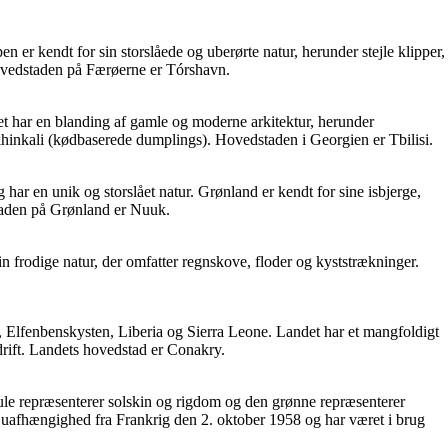
er kendt for sin storslåede og uberørte natur, herunder stejle klipper,
Hovedstaden på Færøerne er Tórshavn.
et har en blanding af gamle og moderne arkitektur, herunder
inkali (kødbaserede dumplings). Hovedstaden i Georgien er Tbilisi.
ar en unik og storslået natur. Grønland er kendt for sine isbjerge,
staden på Grønland er Nuuk.
n frodige natur, der omfatter regnskove, floder og kyststrækninger.
i, Elfenbenskysten, Liberia og Sierra Leone. Landet har et mangfoldigt
drift. Landets hovedstad er Conakry.
 gule repræsenterer solskin og rigdom og den grønne repræsenterer
s uafhængighed fra Frankrig den 2. oktober 1958 og har været i brug