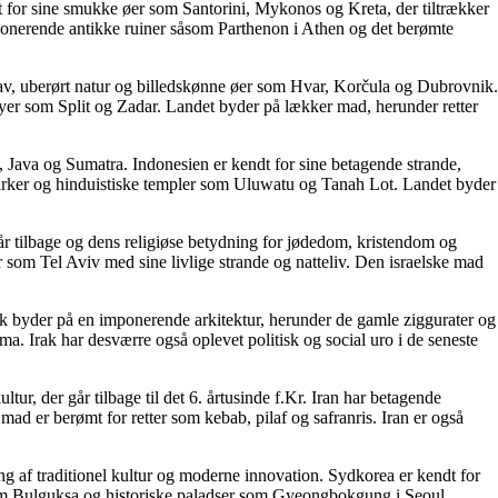
mt for sine smukke øer som Santorini, Mykonos og Kreta, der tiltrækker
ponerende antikke ruiner såsom Parthenon i Athen og det berømte
 hav, uberørt natur og billedskønne øer som Hvar, Korčula og Dubrovnik.
byer som Split og Zadar. Landet byder på lækker mad, herunder retter
li, Java og Sumatra. Indonesien er kendt for sine betagende strande,
ismarker og hinduistiske templer som Uluwatu og Tanah Lot. Landet byder
f år tilbage og dens religiøse betydning for jødedom, kristendom og
som Tel Aviv med sine livlige strande og natteliv. Den israelske mad
rak byder på en imponerende arkitektur, herunder de gamle ziggurater og
. Irak har desværre også oplevet politisk og social uro i de seneste
ltur, der går tilbage til det 6. årtusinde f.Kr. Iran har betagende
d er berømt for retter som kebab, pilaf og safranris. Iran er også
g af traditionel kultur og moderne innovation. Sydkorea er kendt for
om Bulguksa og historiske paladser som Gyeongbokgung i Seoul.