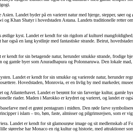
lgogi.
e Asien. Landet byder på en varieret natur med bjerge, stepper, søer og
og Khan Shatyr i hovedstaden Astana. Landets traditionelle retter omf
østlige kyst. Landet er kendt for sin rigdom af kulturel mangfoldighed
ar også en lang kystlinje med fantastiske strande. Beirut, hovedstaden
 er kendt for sin betagende natur, herunder smukke strande, frodige bj
en og gamle byer som Anuradhapura og Polonnaruwa. Den lokale mad, ke
sten. Landet er kendt for sin smukke og varierede natur, herunder regns
osættere. Hovedstaden, Monrovia, er en livlig by med markeder, museer 
 og Atlanterhavet. Landet er berømt for sin farverige kultur, gamle 
tionelle riader. Maden i Marokko er krydret og varieret, og landet er og
rød basefarve med et grønt pentagram i midten. Den røde farve symboli
ipper i islam – tro, bøn, faste, almisser og pilgrimsrejsen, som er vi
viera. Landet er kendt for sit glamourøse image og sit medlemskab af 
lille størrelse har Monaco en rig kultur og historie, med attraktioner 