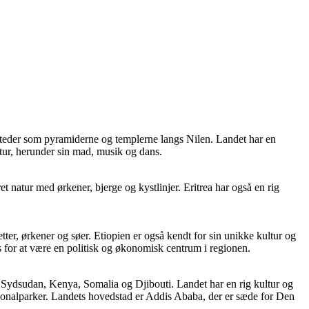
e steder som pyramiderne og templerne langs Nilen. Landet har en
ltur, herunder sin mad, musik og dans.
t natur med ørkener, bjerge og kystlinjer. Eritrea har også en rig
letter, ørkener og søer. Etiopien er også kendt for sin unikke kultur og
s for at være en politisk og økonomisk centrum i regionen.
an, Sydsudan, Kenya, Somalia og Djibouti. Landet har en rig kultur og
nationalparker. Landets hovedstad er Addis Ababa, der er sæde for Den