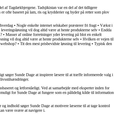
el af Tagdækbjergene. Tadsjikistan var en del af det tidligere
r ofte baseret på lam, ris og krydderier og byder på retter som plov
 hverdag
•
Nogle enkelte internet selskaber præsterer fri fragt
•
Vækst i
e leveringsløsning vil dog altid være at hente produkterne selv
•
Endda
l?
•
Masser af online forretninger yder levering på blot en enkelt
øsning vil dog altid være at hente produkterne selv
•
Hvilken er vejen til
in webshop?
•
Tit den mest prisbevidste løsning til levering
•
Typisk den
t søger Sunde Dage at inspirere læsere til at træffe informerede valg i
livsstilsændringer.
nsbaseret og letforståeligt. Ved at samarbejde med eksperter inden for
 muligt for Sunde Dage at fungere som en pålidelig kilde til information
r og indhold søger Sunde Dage at motivere læserne til at tage kontrol
kan være svære at navigere i.