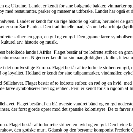
n og Ukraine. Landet er kendt for sine bølgende bakker, vinmarker og 
by med restauranter, parker og museer at udforske. Landet har også et ri
vøen. Landet er kendt for sin rige historie og kultur, herunder de g
er som Šar Planina. Den traditionelle mad, såsom kebapchinja (kødbol
 lodrette striber: en grøn, en gul og en rød. Den grønne farve symboliser
kulturel arv, historie og musik.
est befolkede lande i Afrika. Flaget består af tre lodrette striber: en g
naturressourcer. Nigeria er kendt for sin mangfoldighed, kultur, litteratu
i det nordvestlige Europa. Flaget består af tre lodrette striber: en rød
ed og loyalitet. Holland er kendt for sine tulipanmarker, vindmøller, 
 Stillehavet. Flaget består af to lodrette striber, en rød og en hvid, m
e farve symboliserer fred og renhed. Peru er kendt for sin rigdom af
illehavet. Flaget består af en blå øverste vandret bånd og en rød nederste
vinser, der først gjorde oprør mod det spanske kolonistyre. De to farver 
ropa. Flaget består af to lodrette striber: en hvid og en rød. Den hvide
l i Krakow, den gotiske mur i Gdansk og den berømte komponist Frederic