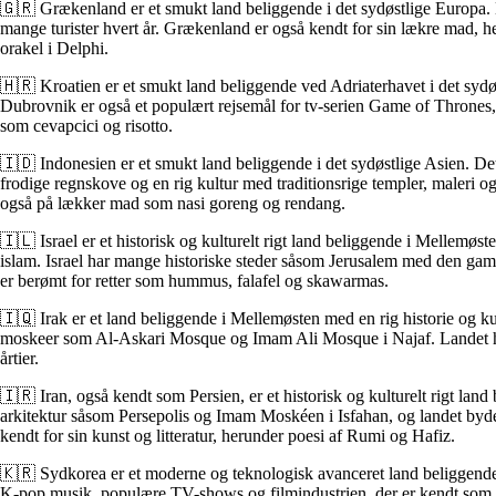
🇬🇷 Grækenland er et smukt land beliggende i det sydøstlige Europa. De
mange turister hvert år. Grækenland er også kendt for sin lækre mad,
orakel i Delphi.
🇭🇷 Kroatien er et smukt land beliggende ved Adriaterhavet i det sydø
Dubrovnik er også et populært rejsemål for tv-serien Game of Thrones, 
som cevapcici og risotto.
🇮🇩 Indonesien er et smukt land beliggende i det sydøstlige Asien. Det 
frodige regnskove og en rig kultur med traditionsrige templer, maleri 
også på lækker mad som nasi goreng og rendang.
🇮🇱 Israel er et historisk og kulturelt rigt land beliggende i Mellemøs
islam. Israel har mange historiske steder såsom Jerusalem med den gam
er berømt for retter som hummus, falafel og skawarmas.
🇮🇶 Irak er et land beliggende i Mellemøsten med en rig historie og k
moskeer som Al-Askari Mosque og Imam Ali Mosque i Najaf. Landet har o
årtier.
🇮🇷 Iran, også kendt som Persien, er et historisk og kulturelt rigt land 
arkitektur såsom Persepolis og Imam Moskéen i Isfahan, og landet byder
kendt for sin kunst og litteratur, herunder poesi af Rumi og Hafiz.
🇰🇷 Sydkorea er et moderne og teknologisk avanceret land beliggende 
K-pop musik, populære TV-shows og filmindustrien, der er kendt som 