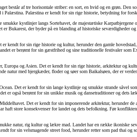
get består af tre horisontale striber: en sort, en hvid og en grøn. Den 
Palæstina. Palæstina er kendt for sin rige historie, betydning for forsk
e smukke kystlinjer langs Sortehavet, de majestætiske Karpatbjergene o
ndet er Bukarest, der byder på en blanding af historiske seværdigheder 
 er kendt for sin rige historie og kultur, herunder den gamle hovedsta
et er berømt for sin gæstfrihed og sine traditionelle festivaler som Ex
r, Europa og Asien. Det er kendt for sin rige historie, arkitektur og k
 natur med bjergkæder, floder og søer som Baikalsøen, der er verdens d
Ocean. Det er kendt for sin lange kystlinje og smukke strande såvel som 
Landet er også berømt for sin unikke musik og dansetraditioner og dets
af Middelhavet. Det er kendt for sin imponerende arkitektur, herunder
r haft store konsekvenser for landet og dets befolkning. Før konflikten
n smukke natur, rig kultur og lækre mad. Landet har en række ikoniske
ndt for sin velsmagende street food, herunder retter som pad thai og s