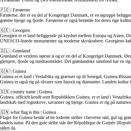
🇫🇴 | Færøerne
Færøerne, der er en del af Kongeriget Danmark, er en øgruppe beliggend
grønne bjerge og fjorde. Færøerne er også berømte for deres rige kultu
🇬🇪 | Georgien
Georgien er et land beliggende på krydset mellem Europa og Asien. Det 
UNESCO-listede monumenter og moderne skyskrabere. Georgiens køkken 
🇬🇱 | Grønland
Grønland er verdens største ø og er en del af Kongeriget Danmark. Øen 
gletsjere, fjorde og tundraområder. Det grønlandske samfund har en ri
🇬🇳 | Guinea
Guinea er et land i Vestafrika og grænser op til Senegal, Guinea-Bissau
Guinea er også rig på råvarer som bauxit og diamanter. Landets kultur 
🇬🇳 country name | Guinea
Guinea, officielt kendt som Republikken Guinea, er et land i Vestafrik
landskab med regnskove, savanner og bjerge. Guinea er rig på naturress
🇬🇳 what flag is this | Guinea
Flaget for Guinea består af tre lodrette striber i farverne rød, gul og
landets natur. På den gule stribe står der République de Guinée (Repub
siden da.