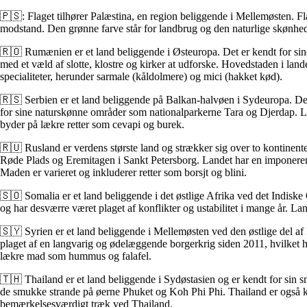
🇵🇸: Flaget tilhører Palæstina, en region beliggende i Mellemøsten. Fla
modstand. Den grønne farve står for landbrug og den naturlige skønhed i 
🇷🇴 Rumænien er et land beliggende i Østeuropa. Det er kendt for sin
med et væld af slotte, klostre og kirker at udforske. Hovedstaden i la
specialiteter, herunder sarmale (kåldolmere) og mici (hakket kød).
🇷🇸 Serbien er et land beliggende på Balkan-halvøen i Sydeuropa. Det
for sine naturskønne områder som nationalparkerne Tara og Djerdap. Land
byder på lækre retter som cevapi og burek.
🇷🇺 Rusland er verdens største land og strækker sig over to kontinente
Røde Plads og Eremitagen i Sankt Petersborg. Landet har en imponerende
Maden er varieret og inkluderer retter som borsjt og blini.
🇸🇴 Somalia er et land beliggende i det østlige Afrika ved det Indiske 
og har desværre været plaget af konflikter og ustabilitet i mange år. 
🇸🇾 Syrien er et land beliggende i Mellemøsten ved den østlige del 
plaget af en langvarig og ødelæggende borgerkrig siden 2011, hvilket ha
lækre mad som hummus og falafel.
🇹🇭 Thailand er et land beliggende i Sydøstasien og er kendt for si
de smukke strande på øerne Phuket og Koh Phi Phi. Thailand er også ke
bemærkelsesværdigt træk ved Thailand.