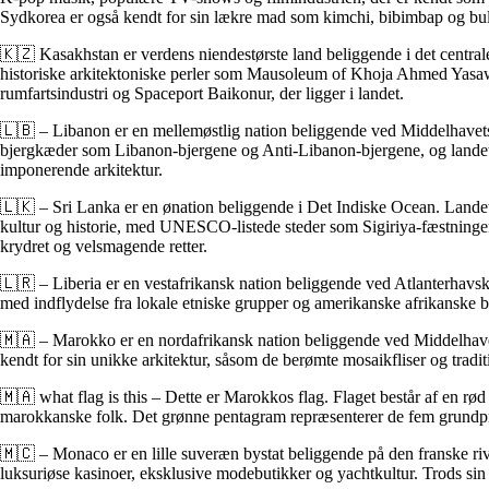
Sydkorea er også kendt for sin lækre mad som kimchi, bibimbap og bu
🇰🇿 Kasakhstan er verdens niendestørste land beliggende i det central
historiske arkitektoniske perler som Mausoleum of Khoja Ahmed Yasawi 
rumfartsindustri og Spaceport Baikonur, der ligger i landet.
🇱🇧 – Libanon er en mellemøstlig nation beliggende ved Middelhavets 
bjergkæder som Libanon-bjergene og Anti-Libanon-bjergene, og landet h
imponerende arkitektur.
🇱🇰 – Sri Lanka er en ønation beliggende i Det Indiske Ocean. Landet
kultur og historie, med UNESCO-listede steder som Sigiriya-fæstning
krydret og velsmagende retter.
🇱🇷 – Liberia er en vestafrikansk nation beliggende ved Atlanterhavsky
med indflydelse fra lokale etniske grupper og amerikanske afrikanske b
🇲🇦 – Marokko er en nordafrikansk nation beliggende ved Middelhavet
kendt for sin unikke arkitektur, såsom de berømte mosaikfliser og tradi
🇲🇦 what flag is this – Dette er Marokkos flag. Flaget består af en 
marokkanske folk. Det grønne pentagram repræsenterer de fem grundprinc
🇲🇨 – Monaco er en lille suveræn bystat beliggende på den franske ri
luksuriøse kasinoer, eksklusive modebutikker og yachtkultur. Trods sin 