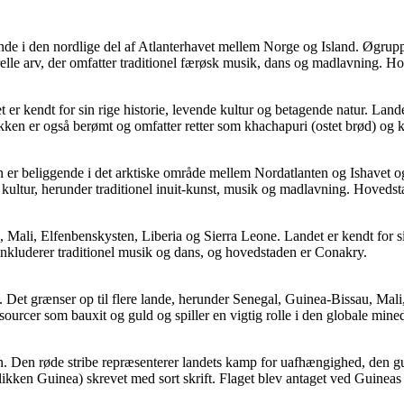
e i den nordlige del af Atlanterhavet mellem Norge og Island. Øgruppen 
relle arv, der omfatter traditionel færøsk musik, dans og madlavning. 
er kendt for sin rige historie, levende kultur og betagende natur. Land
er også berømt og omfatter retter som khachapuri (ostet brød) og kh
er beliggende i det arktiske område mellem Nordatlanten og Ishavet og h
g kultur, herunder traditionel inuit-kunst, musik og madlavning. Hoved
, Mali, Elfenbenskysten, Liberia og Sierra Leone. Landet er kendt for si
inkluderer traditionel musik og dans, og hovedstaden er Conakry.
a. Det grænser op til flere lande, herunder Senegal, Guinea-Bissau, Mal
ourcer som bauxit og guld og spiller en vigtig rolle i den globale mine
 grøn. Den røde stribe repræsenterer landets kamp for uafhængighed, den
likken Guinea) skrevet med sort skrift. Flaget blev antaget ved Guinea