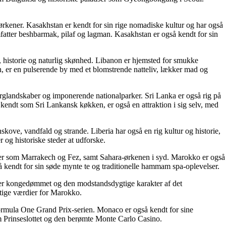
 ørkener. Kasakhstan er kendt for sin rige nomadiske kultur og har også
atter beshbarmak, pilaf og lagman. Kasakhstan er også kendt for sin
, historie og naturlig skønhed. Libanon er hjemsted for smukke
, er en pulserende by med et blomstrende natteliv, lækker mad og
erglandskaber og imponerende nationalparker. Sri Lanka er også rig på
ndt som Sri Lankansk køkken, er også en attraktion i sig selv, med
kove, vandfald og strande. Liberia har også en rig kultur og historie,
og historiske steder at udforske.
byer som Marrakech og Fez, samt Sahara-ørkenen i syd. Marokko er også
så kendt for sin søde mynte te og traditionelle hammam spa-oplevelser.
serer kongedømmet og den modstandsdygtige karakter af det
gtige værdier for Marokko.
Formula One Grand Prix-serien. Monaco er også kendt for sine
som Prinseslottet og den berømte Monte Carlo Casino.