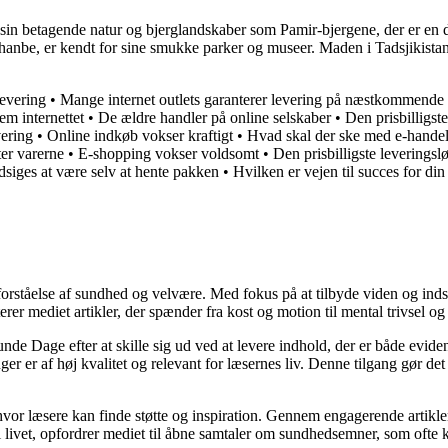
r sin betagende natur og bjerglandskaber som Pamir-bjergene, der er en d
anbe, er kendt for sine smukke parker og museer. Maden i Tadsjikistan e
levering
•
Mange internet outlets garanterer levering på næstkommende
em internettet
•
De ældre handler på online selskaber
•
Den prisbilligst
vering
•
Online indkøb vokser kraftigt
•
Hvad skal der ske med e-hande
ter varerne
•
E-shopping vokser voldsomt
•
Den prisbilligste leveringsl
dsiges at være selv at hente pakken
•
Hvilken er vejen til succes for d
orståelse af sundhed og velvære. Med fokus på at tilbyde viden og indsig
r mediet artikler, der spænder fra kost og motion til mental trivsel og 
unde Dage efter at skille sig ud ved at levere indhold, der er både evide
r er af høj kvalitet og relevant for læsernes liv. Denne tilgang gør det
 hvor læsere kan finde støtte og inspiration. Gennem engagerende artikle
 livet, opfordrer mediet til åbne samtaler om sundhedsemner, som ofte 