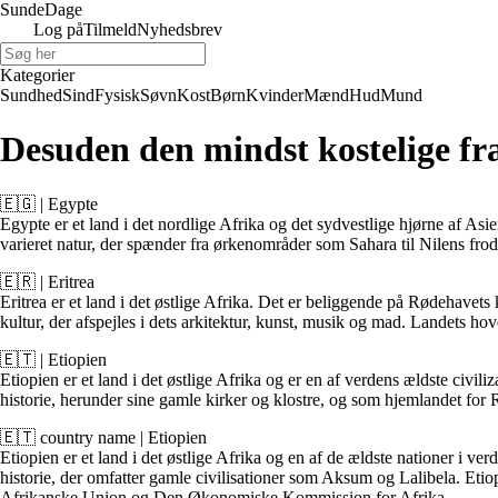
Sunde
Dage
Log på
Tilmeld
Nyhedsbrev
Kategorier
Sundhed
Sind
Fysisk
Søvn
Kost
Børn
Kvinder
Mænd
Hud
Mund
Desuden den mindst kostelige fr
🇪🇬 | Egypte
Egypte er et land i det nordlige Afrika og det sydvestlige hjørne af A
varieret natur, der spænder fra ørkenområder som Sahara til Nilens fro
🇪🇷 | Eritrea
Eritrea er et land i det østlige Afrika. Det er beliggende på Rødehavets 
kultur, der afspejles i dets arkitektur, kunst, musik og mad. Landets ho
🇪🇹 | Etiopien
Etiopien er et land i det østlige Afrika og er en af verdens ældste civili
historie, herunder sine gamle kirker og klostre, og som hjemlandet for
🇪🇹 country name | Etiopien
Etiopien er et land i det østlige Afrika og en af de ældste nationer i 
historie, der omfatter gamle civilisationer som Aksum og Lalibela. Etio
Afrikanske Union og Den Økonomiske Kommission for Afrika.