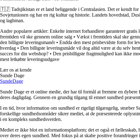
🇹🇯 Tadsjikistan er et land beliggende i Centralasien. Det er kendt fo
Sovjetunionen og har en rig kultur og historie. Landets hovedstad, Dush
og laghman.
Andre populære artikler:
Enkelte internet forhandlere garanterer gratis 
fremtiden vil ske gennem online salg
•
Vækst i fremtiden skal ske genn
den billigste leveringsmanér
•
Endda den mest prisbevidste form for le
hverdag
•
Den billigste leveringsmåde vil dog altid være at du selv hen
succes for din webshop?
•
Den prisbilligste fragtmulighed kan ikke mo
mest letkøbte leveringsudgave
Lær os at kende
Sunde Dage
Sunde
Dage
Sunde Dage er et online medie, der har til formål at fremme en dybere f
deres dagligdag. Gennem en grundig tilgang til emnet sundhed præsentere
I en tid, hvor information om sundhed er rigeligt tilgængelig, stræber S
forskellige sundhedsområder sikrer mediet, at de præsenterede oplysninge
i en kompleks sundhedsverden.
Mediet er ikke blot en informationsplatform; det er også et fællesskab,
over deres egen sundhed. Med fokus på at skabe positive forandringer i