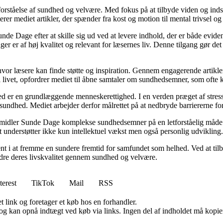
orståelse af sundhed og velvære. Med fokus på at tilbyde viden og indsig
r mediet artikler, der spænder fra kost og motion til mental trivsel og 
unde Dage efter at skille sig ud ved at levere indhold, der er både evide
r er af høj kvalitet og relevant for læsernes liv. Denne tilgang gør det
 hvor læsere kan finde støtte og inspiration. Gennem engagerende artikle
 livet, opfordrer mediet til åbne samtaler om sundhedsemner, som ofte 
d er en grundlæggende menneskerettighed. I en verden præget af stress
es sundhed. Mediet arbejder derfor målrettet på at nedbryde barriererne f
rmidler Sunde Dage komplekse sundhedsemner på en letforståelig måde. D
t understøtter ikke kun intellektuel vækst men også personlig udvikling.
nt i at fremme en sundere fremtid for samfundet som helhed. Ved at tilb
bedre deres livskvalitet gennem sundhed og velvære.
terest
TikTok
Mail
RSS
t link og foretager et køb hos en forhandler.
og kan opnå indtægt ved køb via links. Ingen del af indholdet må kopiere