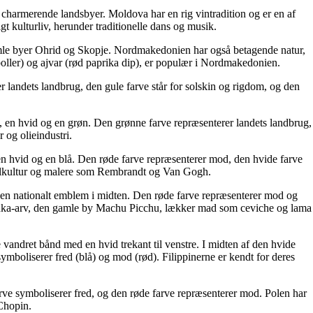
charmerende landsbyer. Moldova har en rig vintradition og er en af
gt kulturliv, herunder traditionelle dans og musik.
amle byer Ohrid og Skopje. Nordmakedonien har også betagende natur,
ler) og ajvar (rød paprika dip), er populær i Nordmakedonien.
er landets landbrug, den gule farve står for solskin og rigdom, og den
røn, en hvid og en grøn. Den grønne farve repræsenterer landets landbrug,
r og olieindustri.
, en hvid og en blå. Den røde farve repræsenterer mod, den hvide farve
cykelkultur og malere som Rembrandt og Van Gogh.
ed en nationalt emblem i midten. Den røde farve repræsenterer mod og
 Inka-arv, den gamle by Machu Picchu, lækker mad som ceviche og lama
 vandret bånd med en hvid trekant til venstre. I midten af ​​den hvide
symboliserer fred (blå) og mod (rød). Filippinerne er kendt for deres
 farve symboliserer fred, og den røde farve repræsenterer mod. Polen har
 Chopin.