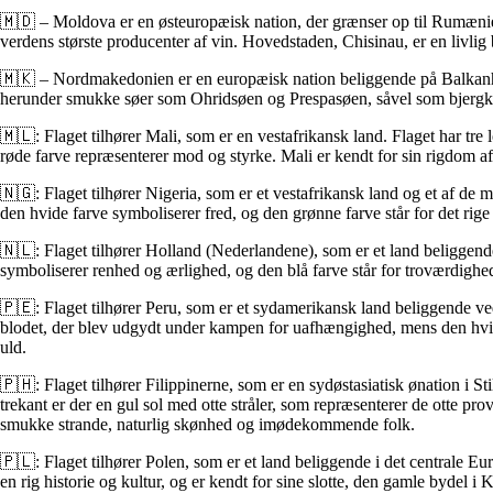
🇲🇩 – Moldova er en østeuropæisk nation, der grænser op til Rumænie
verdens største producenter af vin. Hovedstaden, Chisinau, er en livlig 
🇲🇰 – Nordmakedonien er en europæisk nation beliggende på Balkanhal
herunder smukke søer som Ohridsøen og Prespasøen, såvel som bjergkæd
🇲🇱: Flaget tilhører Mali, som er en vestafrikansk land. Flaget har tre
røde farve repræsenterer mod og styrke. Mali er kendt for sin rigdom af 
🇳🇬: Flaget tilhører Nigeria, som er et vestafrikansk land og et af de m
den hvide farve symboliserer fred, og den grønne farve står for det rige 
🇳🇱: Flaget tilhører Holland (Nederlandene), som er et land beliggende 
symboliserer renhed og ærlighed, og den blå farve står for troværdigh
🇵🇪: Flaget tilhører Peru, som er et sydamerikansk land beliggende ved
blodet, der blev udgydt under kampen for uafhængighed, mens den hvid
uld.
🇵🇭: Flaget tilhører Filippinerne, som er en sydøstasiatisk ønation i St
trekant er der en gul sol med otte stråler, som repræsenterer de otte pro
smukke strande, naturlig skønhed og imødekommende folk.
🇵🇱: Flaget tilhører Polen, som er et land beliggende i det centrale Eu
en rig historie og kultur, og er kendt for sine slotte, den gamle byde