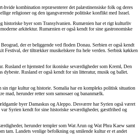
sort-hvide kombination repræsenterer det palæstinensiske folk og deres
ellige religioner og den igangværende politiske konflikt med Israel.
g historiske byer som Transylvanien. Rumænien har et rigt kulturliv
og moderne arkitektur. Rumænien er også kendt for sine gastronomiske
d, Beograd, der er beliggende ved floden Donau. Serbien er også kendt
it Festival, der tiltrækker musikelskere fra hele verden. Serbisk køkken
ultur. Rusland er hjemsted for ikoniske seværdigheder som Kreml, Den
ybeste. Rusland er også kendt for sin litteratur, musik og ballet.
sin rige kultur og historie. Somalia har en kompleks politisk situation
 lækre mad, herunder retter som samosaer og bananmælk.
 de ældgamle byer Damaskus og Aleppo. Desværre har Syrien også været
 var Syrien kendt for sine historiske seværdigheder, gæstfrihed og
 seværdigheder, herunder templer som Wat Arun og Wat Phra Kaew samt
om tam. Landets venlige befolkning og smilende kultur er et andet