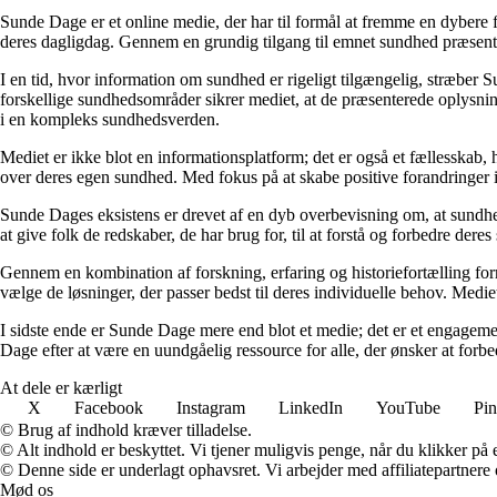
Sunde Dage er et online medie, der har til formål at fremme en dybere f
deres dagligdag. Gennem en grundig tilgang til emnet sundhed præsentere
I en tid, hvor information om sundhed er rigeligt tilgængelig, stræber S
forskellige sundhedsområder sikrer mediet, at de præsenterede oplysninge
i en kompleks sundhedsverden.
Mediet er ikke blot en informationsplatform; det er også et fællesskab,
over deres egen sundhed. Med fokus på at skabe positive forandringer i
Sunde Dages eksistens er drevet af en dyb overbevisning om, at sundhe
at give folk de redskaber, de har brug for, til at forstå og forbedre der
Gennem en kombination af forskning, erfaring og historiefortælling fo
vælge de løsninger, der passer bedst til deres individuelle behov. Medie
I sidste ende er Sunde Dage mere end blot et medie; det er et engageme
Dage efter at være en uundgåelig ressource for alle, der ønsker at for
At dele er kærligt
X
Facebook
Instagram
LinkedIn
YouTube
Pin
© Brug af indhold kræver tilladelse.
© Alt indhold er beskyttet. Vi tjener muligvis penge, når du klikker på e
© Denne side er underlagt ophavsret. Vi arbejder med affiliatepartnere 
Mød os