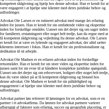
kompetent rådgivning og hjælp hos denne advokat. Han er kendt for at
være engageret i at hjælpe sine klienter med deres juridiske behov og
udfordringer.
Advokat Ole Larsen er en rutineret advokat med mange års erfaring
inden for juraen. Han er kendt for sin omfattende viden og ekspertise
inden for forskellige områder. Uanset om det drejer sig om sager inden
for familieret, erstatningsret eller noget helt tredje, kan du regne med at
få kompetent rådgivning og vejledning fra denne advokat. Ole Larsen
er kendt for at være en lyttende og engageret advokat, der altid sætter
klientens interesser i fokus. Han er kendt for sin professionalisme og
dedikation til sit arbejde.
Advokat Ole Madsen er en erfaren advokat inden for forskellige
retsområder. Han er kendt for sin store viden og ekspertise inden for
juraen samt for sin evne til at håndtere komplekse juridiske spørgsmål.
Uanset om det drejer sig om erhvervsret, boligret eller noget helt tredje,
kan du være sikker på at få kompetent rådgivning og bistand hos
denne advokat. Ole Madsen er kendt for sin pålidelighed og
engagement i at hjælpe sine klienter med deres juridiske behov og
udfordringer.
Advokat partner løn refererer til lønningen for en advokat, som er en
partner i et advokatfirma. Da lønnen for advokat partnere varierer
afhængigt af faktorer som erfaring, succes og geografisk placering, er