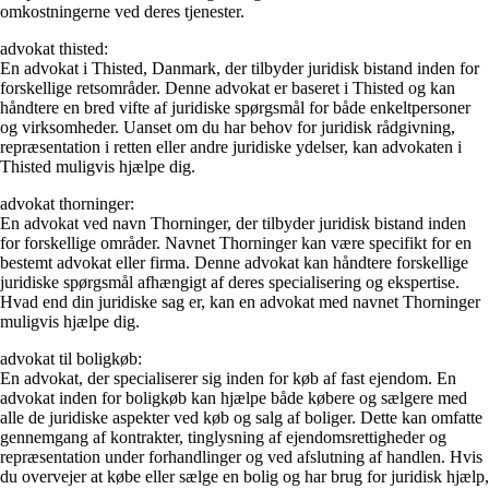
omkostningerne ved deres tjenester.
advokat thisted:
En advokat i Thisted, Danmark, der tilbyder juridisk bistand inden for
forskellige retsområder. Denne advokat er baseret i Thisted og kan
håndtere en bred vifte af juridiske spørgsmål for både enkeltpersoner
og virksomheder. Uanset om du har behov for juridisk rådgivning,
repræsentation i retten eller andre juridiske ydelser, kan advokaten i
Thisted muligvis hjælpe dig.
advokat thorninger:
En advokat ved navn Thorninger, der tilbyder juridisk bistand inden
for forskellige områder. Navnet Thorninger kan være specifikt for en
bestemt advokat eller firma. Denne advokat kan håndtere forskellige
juridiske spørgsmål afhængigt af deres specialisering og ekspertise.
Hvad end din juridiske sag er, kan en advokat med navnet Thorninger
muligvis hjælpe dig.
advokat til boligkøb:
En advokat, der specialiserer sig inden for køb af fast ejendom. En
advokat inden for boligkøb kan hjælpe både købere og sælgere med
alle de juridiske aspekter ved køb og salg af boliger. Dette kan omfatte
gennemgang af kontrakter, tinglysning af ejendomsrettigheder og
repræsentation under forhandlinger og ved afslutning af handlen. Hvis
du overvejer at købe eller sælge en bolig og har brug for juridisk hjælp,