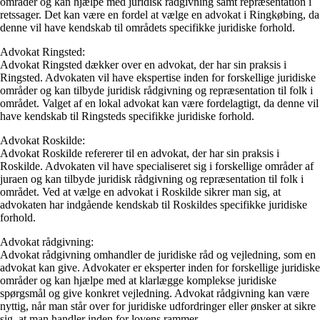
områder og kan hjælpe med juridisk rådgivning samt repræsentation i
retssager. Det kan være en fordel at vælge en advokat i Ringkøbing, da
denne vil have kendskab til områdets specifikke juridiske forhold.
Advokat Ringsted:
Advokat Ringsted dækker over en advokat, der har sin praksis i
Ringsted. Advokaten vil have ekspertise inden for forskellige juridiske
områder og kan tilbyde juridisk rådgivning og repræsentation til folk i
området. Valget af en lokal advokat kan være fordelagtigt, da denne vil
have kendskab til Ringsteds specifikke juridiske forhold.
Advokat Roskilde:
Advokat Roskilde refererer til en advokat, der har sin praksis i
Roskilde. Advokaten vil have specialiseret sig i forskellige områder af
juraen og kan tilbyde juridisk rådgivning og repræsentation til folk i
området. Ved at vælge en advokat i Roskilde sikrer man sig, at
advokaten har indgående kendskab til Roskildes specifikke juridiske
forhold.
Advokat rådgivning:
Advokat rådgivning omhandler de juridiske råd og vejledning, som en
advokat kan give. Advokater er eksperter inden for forskellige juridiske
områder og kan hjælpe med at klarlægge komplekse juridiske
spørgsmål og give konkret vejledning. Advokat rådgivning kan være
nyttig, når man står over for juridiske udfordringer eller ønsker at sikre
sig, at man handler inden for lovens rammer.