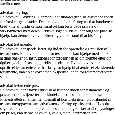
familieretten.
advokat støvring:
En advokat i Støvring, Danmark, der tilbyder juridisk assistance inden
for forskellige områder. Denne advokat har erfaring med at håndtere en
bred vifte af juridiske spørgsmål og kan bistå både private og
virksomheder med deres juridiske sager. Hvis du har brug for juridisk
hjælp, kan denne advokat i Støvring være i stand til at bistå dig.
advokat testamente:
En advokat, der specialiserer sig inden for oprettelse og revision af
testamenter. En advokat inden for testamente kan hjælpe med at sikre,
at dine ønsker og instruktioner for fordelingen af din formue efter din
død er tydeligt fastsat og juridisk bindende. Hvis du overvejer at
oprette et testamente eller har brug for hjælp til at ændre et eksisterende
testamente, kan en advokat med ekspertise inden for testamenter være i
stand til at hjælpe dig.
advokat testamente pris:
En advokat, der tilbyder juridisk assistance inden for testamenter og
prissætter deres tjenester i forbindelse med testamenteoprettelse.
Prisfastsættelsen afhænger normalt af kompleksiteten og omfanget af
testamenteopgaven samt advokatens erfaring og ekspertise. Hvis du
søger en advokat til at oprette et testamente og ønsker at få oplysninger
om priser, kan denne advokat give dig mere information om