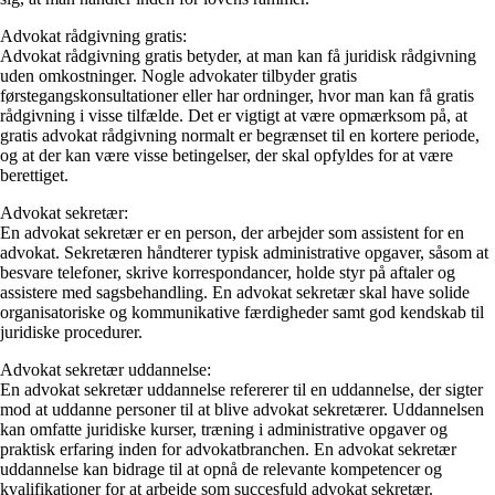
Advokat rådgivning gratis:
Advokat rådgivning gratis betyder, at man kan få juridisk rådgivning
uden omkostninger. Nogle advokater tilbyder gratis
førstegangskonsultationer eller har ordninger, hvor man kan få gratis
rådgivning i visse tilfælde. Det er vigtigt at være opmærksom på, at
gratis advokat rådgivning normalt er begrænset til en kortere periode,
og at der kan være visse betingelser, der skal opfyldes for at være
berettiget.
Advokat sekretær:
En advokat sekretær er en person, der arbejder som assistent for en
advokat. Sekretæren håndterer typisk administrative opgaver, såsom at
besvare telefoner, skrive korrespondancer, holde styr på aftaler og
assistere med sagsbehandling. En advokat sekretær skal have solide
organisatoriske og kommunikative færdigheder samt god kendskab til
juridiske procedurer.
Advokat sekretær uddannelse:
En advokat sekretær uddannelse refererer til en uddannelse, der sigter
mod at uddanne personer til at blive advokat sekretærer. Uddannelsen
kan omfatte juridiske kurser, træning i administrative opgaver og
praktisk erfaring inden for advokatbranchen. En advokat sekretær
uddannelse kan bidrage til at opnå de relevante kompetencer og
kvalifikationer for at arbejde som succesfuld advokat sekretær.