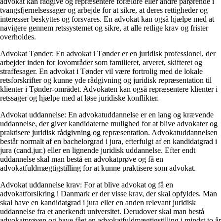
advokat kan rådgive og repræsentere forældre eller andre pårørende i
tvangsfjernelsessager og arbejde for at sikre, at deres rettigheder og
interesser beskyttes og forsvares. En advokat kan også hjælpe med at
navigere gennem retssystemet og sikre, at alle retlige krav og frister
overholdes.
Advokat Tønder: En advokat i Tønder er en juridisk professionel, der
arbejder inden for lovområder som familieret, arveret, skifteret og
straffesager. En advokat i Tønder vil være fortrolig med de lokale
retsforskrifter og kunne yde rådgivning og juridisk repræsentation til
klienter i Tønder-området. Advokaten kan også repræsentere klienter i
retssager og hjælpe med at løse juridiske konflikter.
Advokat uddannelse: En advokatuddannelse er en lang og krævende
uddannelse, der giver kandidaterne mulighed for at blive advokater og
praktisere juridisk rådgivning og repræsentation. Advokatuddannelsen
består normalt af en bachelorgrad i jura, efterfulgt af en kandidatgrad i
jura (cand.jur.) eller en lignende juridisk uddannelse. Efter endt
uddannelse skal man bestå en advokatprøve og få en
advokatfuldmægtigstilling for at kunne praktisere som advokat.
Advokat uddannelse krav: For at blive advokat og få en
advokatforsikring i Danmark er der visse krav, der skal opfyldes. Man
skal have en kandidatgrad i jura eller en anden relevant juridisk
uddannelse fra et anerkendt universitet. Derudover skal man bestå
advokatprøven og have fået en advokatfuldmægtigstilling i mindst to år