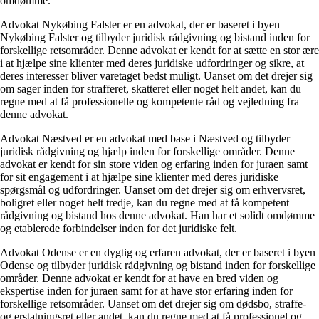
omdømme.
Advokat Nykøbing Falster er en advokat, der er baseret i byen
Nykøbing Falster og tilbyder juridisk rådgivning og bistand inden for
forskellige retsområder. Denne advokat er kendt for at sætte en stor ære
i at hjælpe sine klienter med deres juridiske udfordringer og sikre, at
deres interesser bliver varetaget bedst muligt. Uanset om det drejer sig
om sager inden for strafferet, skatteret eller noget helt andet, kan du
regne med at få professionelle og kompetente råd og vejledning fra
denne advokat.
Advokat Næstved er en advokat med base i Næstved og tilbyder
juridisk rådgivning og hjælp inden for forskellige områder. Denne
advokat er kendt for sin store viden og erfaring inden for juraen samt
for sit engagement i at hjælpe sine klienter med deres juridiske
spørgsmål og udfordringer. Uanset om det drejer sig om erhvervsret,
boligret eller noget helt tredje, kan du regne med at få kompetent
rådgivning og bistand hos denne advokat. Han har et solidt omdømme
og etablerede forbindelser inden for det juridiske felt.
Advokat Odense er en dygtig og erfaren advokat, der er baseret i byen
Odense og tilbyder juridisk rådgivning og bistand inden for forskellige
områder. Denne advokat er kendt for at have en bred viden og
ekspertise inden for juraen samt for at have stor erfaring inden for
forskellige retsområder. Uanset om det drejer sig om dødsbo, straffe-
og erstatningsret eller andet, kan du regne med at få professionel og