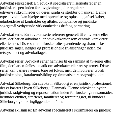
Advokat selskabsret: En advokat specialiseret i selskabsret er en
juridisk ekspert inden for lovgivningen, der regulerer
erhvervsvirksomheder og deres juridiske struktur og ansvar. Denne
type advokat kan hjælpe med oprettelse og opløsning af selskaber,
udarbejdelse af kontrakter og aftaler, compliance og juridiske
spørgsmål vedrørende virksomhedens drift og partnering.
Advokat serie: En advokat serie refererer generelt til en tv-serie eller
film, der har en advokat eller advokatkontor som centrale karakterer
eller temaer. Disse serier udforsker ofte spændende og dramatiske
juridiske sager, intriger og professionelle rivaliseringer inden for
retssystemet og advokatfaget.
Advokat serier: Advokat serier henviser til en samling af tv-serier eller
film, der har en fælles tematik om advokater eller retssystemet. Disse
serier kan variere i genre, tone og fokus, men de involverer typisk
juridiske plots, karakterudvikling og dramatiske retssagsøjeblikke.
Advokat Silkeborg: En advokat i Silkeborg er en juridisk professionel,
der er baseret i byen Silkeborg i Danmark. Denne advokat tilbyder
juridisk rådgivning og repræsentation inden for forskellige retsområder,
herunder civilret, strafferet, familieret og forretningsret, til kunder i
Silkeborg og omkringliggende områder.
Advokat skilsmisse: En advokat specialiseret i skilsmisseer en juridisk