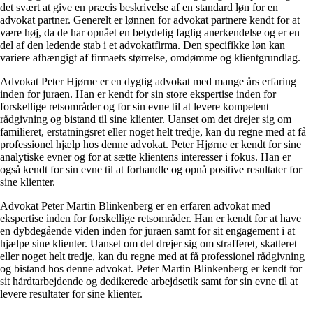
det svært at give en præcis beskrivelse af en standard løn for en
advokat partner. Generelt er lønnen for advokat partnere kendt for at
være høj, da de har opnået en betydelig faglig anerkendelse og er en
del af den ledende stab i et advokatfirma. Den specifikke løn kan
variere afhængigt af firmaets størrelse, omdømme og klientgrundlag.
Advokat Peter Hjørne er en dygtig advokat med mange års erfaring
inden for juraen. Han er kendt for sin store ekspertise inden for
forskellige retsområder og for sin evne til at levere kompetent
rådgivning og bistand til sine klienter. Uanset om det drejer sig om
familieret, erstatningsret eller noget helt tredje, kan du regne med at få
professionel hjælp hos denne advokat. Peter Hjørne er kendt for sine
analytiske evner og for at sætte klientens interesser i fokus. Han er
også kendt for sin evne til at forhandle og opnå positive resultater for
sine klienter.
Advokat Peter Martin Blinkenberg er en erfaren advokat med
ekspertise inden for forskellige retsområder. Han er kendt for at have
en dybdegående viden inden for juraen samt for sit engagement i at
hjælpe sine klienter. Uanset om det drejer sig om strafferet, skatteret
eller noget helt tredje, kan du regne med at få professionel rådgivning
og bistand hos denne advokat. Peter Martin Blinkenberg er kendt for
sit hårdtarbejdende og dedikerede arbejdsetik samt for sin evne til at
levere resultater for sine klienter.