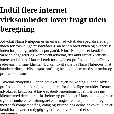
Indtil flere internet
virksomheder lover fragt uden
beregning
Advokat Nima Nabipour er en erfaren advokat, der specialiserer sig
inden for forskellige retsområder. Han har en bred viden og ekspertise
inden for jura og juridiske spørgsmål. Nima Nabipour er kendt for at
være en engageret og kompetent advokat, der altid sætter klientens
interesser i fokus. Han er kendt for at yde en professionel og effektiv
rådgivning til sine klienter. Du kan trygt stole på Nima Nabipour til at
håndtere dine juridiske spørgsmål og behandle dem med stor omhu og
professionalisme.
Advokat Nykøbing F er en advokat i byen Nykøbing F, der tilbyder
professionel juridisk rådgivning inden for forskellige områder. Denne
advokat er kendt for at have et stærkt engagement i at hjælpe sine
klienter med deres juridiske behov og problemer. Uanset om det drejer
sig om familieret, erstatningsret eller noget helt tredje, kan du regne
med at få kompetent rådgivning og bistand hos denne advokat. Han er
kendt for at være en dygtig og erfaren advokat med et solidt