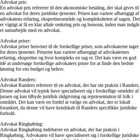
Advokat pris:
En advokat pris refererer til den økonomiske betaling, der skal gives til
en advokat for deres juridiske tjenester. Prisen kan variere afhængigt af
advokatens erfaring, ekspertiseområde og kompleksiteten af sagen. Det
er vigtigt at få en klar aftale omkring pris og honorar, inden man indgår
et samarbejde med en advokat.
Advokat priser:
Advokat priser henviser til de forskellige priser, som advokaterne tager
for deres tjenester. Priserne kan variere afhængigt af advokaternes
erfaring, ekspertise og hvor kompleks en sag er. Det kan være en god
idé at undersøge forskellige advokaters priser for at finde den bedste
løsning for ens budget og behov.
Advokat Randers:
Advokat Randers refererer til en advokat, der har sin praksis i Randers.
Denne advokat vil typisk have specialiseret sig i forskellige områder af
juraen og kan tilbyde juridisk rådgivning og repræsentation til folk i
området. Det kan være en fordel at vælge en advokat, der er lokalt
forankret, da denne vil have kendskab til Randers specifikke juridiske
forhold.
Advokat Ringkøbing:
Advokat Ringkøbing indebærer en advokat, der har praksis i
Ringkøbing. Advokaten vil have specialiseret sig i forskellige juridiske