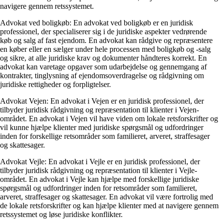
navigere gennem retssystemet.
Advokat ved boligkøb: En advokat ved boligkøb er en juridisk
professionel, der specialiserer sig i de juridiske aspekter vedrørende
køb og salg af fast ejendom. En advokat kan rådgive og repræsentere
en køber eller en sælger under hele processen med boligkøb og -salg
og sikre, at alle juridiske krav og dokumenter håndteres korrekt. En
advokat kan varetage opgaver som udarbejdelse og gennemgang af
kontrakter, tinglysning af ejendomsoverdragelse og rådgivning om
juridiske rettigheder og forpligtelser.
Advokat Vejen: En advokat i Vejen er en juridisk professionel, der
tilbyder juridisk rådgivning og repræsentation til klienter i Vejen-
området. En advokat i Vejen vil have viden om lokale retsforskrifter og
vil kunne hjælpe klienter med juridiske spørgsmål og udfordringer
inden for forskellige retsområder som familieret, arveret, straffesager
og skattesager.
Advokat Vejle: En advokat i Vejle er en juridisk professionel, der
tilbyder juridisk rådgivning og repræsentation til klienter i Vejle-
området. En advokat i Vejle kan hjælpe med forskellige juridiske
spørgsmål og udfordringer inden for retsområder som familieret,
arveret, straffesager og skattesager. En advokat vil være fortrolig med
de lokale retsforskrifter og kan hjælpe klienter med at navigere gennem
retssystemet og løse juridiske konflikter.