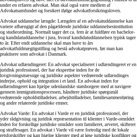
under en erfaren advokat. Man skal også være medlem af
Advokatsamfundet og forsikret ifølge advokatforsikringsloven.
Advokat uddannelse længde: Længden af en advokatuddannelse kan
variere afhængigt af den pågældende juridiske uddannelsesinstitution
og studieordning. Normalt tager det ca. fem år at fuldføre en bachelor-
og kandidatuddannelse i jura, hvoraf kandidatuddannelsen typisk tager
to år. Efter endt uddannelse skal man have to års
advokatfuldmægtigstilling og bestå advokatprøven, før man kan
praktisere som advokat i Danmark.
Advokat udlændingeret: En advokat specialiseret i udlændingeret er en
juridisk professionel, der har ekspertise inden for de
lovgivningsmæssige og juridiske aspekter vedrørende udlændinges
indrejse, ophold og integration i et land. En advokat inden for
udlændingeret kan hjælpe udenlandske statsborgere med at navigere
gennem immigrationsprocessen, håndtere juridiske spørgsmål
vedrørende opholdstilladelser, arbejdstilladelser, familiesammenføring
og andre relaterede juridiske emner.
Advokat Varde: En advokat i Varde er en juridisk professionel, der
yder rådgivning og juridisk repræsentation til klienter i Varde-området
inden for forskellige juridiske områder som familieret, arveret, skifteret
og straffesager. En advokat i Varde vil være fortrolig med de lokale
retsforskrifter og kan hjælpe klienter med at løse juridiske konflikter og