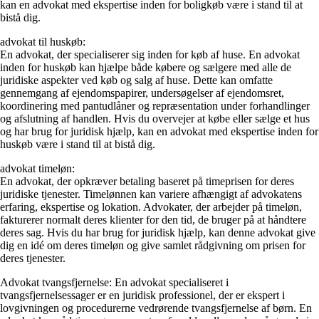
kan en advokat med ekspertise inden for boligkøb være i stand til at
bistå dig.
advokat til huskøb:
En advokat, der specialiserer sig inden for køb af huse. En advokat
inden for huskøb kan hjælpe både købere og sælgere med alle de
juridiske aspekter ved køb og salg af huse. Dette kan omfatte
gennemgang af ejendomspapirer, undersøgelser af ejendomsret,
koordinering med pantudlåner og repræsentation under forhandlinger
og afslutning af handlen. Hvis du overvejer at købe eller sælge et hus
og har brug for juridisk hjælp, kan en advokat med ekspertise inden for
huskøb være i stand til at bistå dig.
advokat timeløn:
En advokat, der opkræver betaling baseret på timeprisen for deres
juridiske tjenester. Timelønnen kan variere afhængigt af advokatens
erfaring, ekspertise og lokation. Advokater, der arbejder på timeløn,
fakturerer normalt deres klienter for den tid, de bruger på at håndtere
deres sag. Hvis du har brug for juridisk hjælp, kan denne advokat give
dig en idé om deres timeløn og give samlet rådgivning om prisen for
deres tjenester.
Advokat tvangsfjernelse: En advokat specialiseret i
tvangsfjernelsessager er en juridisk professionel, der er ekspert i
lovgivningen og procedurerne vedrørende tvangsfjernelse af børn. En