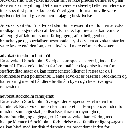
Advokat snit: Udtrykket advokat snit er ikke præcist defineret og har
ikke en klar betydning. Det kunne være en stavefejl eller en reference
til et specifikt juridisk koncept. Yderligere information ville være
nødvendigt for at give en mere nøjagtig beskrivelse.
Advokat startløn: En advokat startløn henviser til den løn, en advokat
modtager i begyndelsen af deres karriere. Lønniveauet kan variere
afhængigt af faktorer som erfaring, geografisk beliggenhed,
branchetype og specialiseringsområde. Typisk vil en advokats startløn
være lavere end den løn, der tilbydes til mere erfarne advokater.
advokat stockholm brottmål:
En advokat i Stockholm, Sverige, som specialiserer sig inden for
brottmål. En advokat inden for brottmål har ekspertise inden for
strafferetlige sager og kan repræsentere klienter i retssager og i
forbindelse med politiforhør. Denne advokat er baseret i Stockholm og
har erfaring med at håndtere brottmål i byen og i hele Sveriges
retssystem.
advokat stockholm familjerätt:
En advokat i Stockholm, Sverige, der er specialiseret inden for
familieret. En advokat inden for familieret har kompetencer inden for
områder som ægteskab, skilsmisse, forældremyndighed,
børnefordeling og ægtepagter. Denne advokat har erfaring med at
hjælpe klienter i Stockholm i forbindelse med familieretlige spørgsmål
og kan bistå med juridisk rådgivning og procedurer inden for