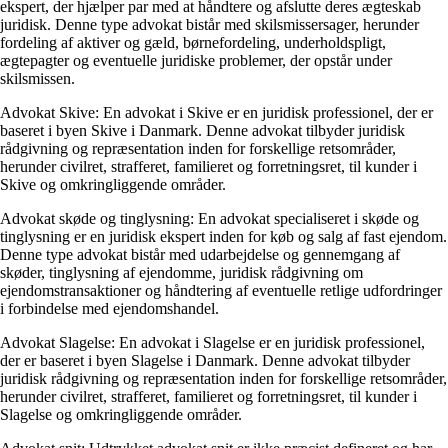
ekspert, der hjælper par med at håndtere og afslutte deres ægteskab
juridisk. Denne type advokat bistår med skilsmissersager, herunder
fordeling af aktiver og gæld, børnefordeling, underholdspligt,
ægtepagter og eventuelle juridiske problemer, der opstår under
skilsmissen.
Advokat Skive: En advokat i Skive er en juridisk professionel, der er
baseret i byen Skive i Danmark. Denne advokat tilbyder juridisk
rådgivning og repræsentation inden for forskellige retsområder,
herunder civilret, strafferet, familieret og forretningsret, til kunder i
Skive og omkringliggende områder.
Advokat skøde og tinglysning: En advokat specialiseret i skøde og
tinglysning er en juridisk ekspert inden for køb og salg af fast ejendom.
Denne type advokat bistår med udarbejdelse og gennemgang af
skøder, tinglysning af ejendomme, juridisk rådgivning om
ejendomstransaktioner og håndtering af eventuelle retlige udfordringer
i forbindelse med ejendomshandel.
Advokat Slagelse: En advokat i Slagelse er en juridisk professionel,
der er baseret i byen Slagelse i Danmark. Denne advokat tilbyder
juridisk rådgivning og repræsentation inden for forskellige retsområder,
herunder civilret, strafferet, familieret og forretningsret, til kunder i
Slagelse og omkringliggende områder.