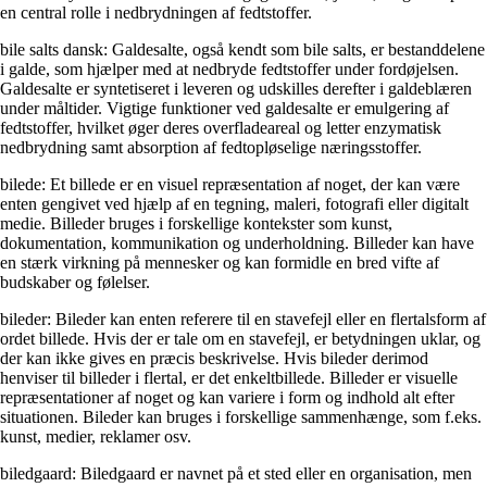
en central rolle i nedbrydningen af fedtstoffer.
bile salts dansk: Galdesalte, også kendt som bile salts, er bestanddelene
i galde, som hjælper med at nedbryde fedtstoffer under fordøjelsen.
Galdesalte er syntetiseret i leveren og udskilles derefter i galdeblæren
under måltider. Vigtige funktioner ved galdesalte er emulgering af
fedtstoffer, hvilket øger deres overfladeareal og letter enzymatisk
nedbrydning samt absorption af fedtopløselige næringsstoffer.
bilede: Et billede er en visuel repræsentation af noget, der kan være
enten gengivet ved hjælp af en tegning, maleri, fotografi eller digitalt
medie. Billeder bruges i forskellige kontekster som kunst,
dokumentation, kommunikation og underholdning. Billeder kan have
en stærk virkning på mennesker og kan formidle en bred vifte af
budskaber og følelser.
bileder: Bileder kan enten referere til en stavefejl eller en flertalsform af
ordet billede. Hvis der er tale om en stavefejl, er betydningen uklar, og
der kan ikke gives en præcis beskrivelse. Hvis bileder derimod
henviser til billeder i flertal, er det enkeltbillede. Billeder er visuelle
repræsentationer af noget og kan variere i form og indhold alt efter
situationen. Bileder kan bruges i forskellige sammenhænge, som f.eks.
kunst, medier, reklamer osv.
biledgaard: Biledgaard er navnet på et sted eller en organisation, men