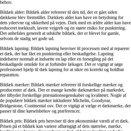
behov.
Bildæk alder: Bildæk alder refererer til den tid, der er gået siden
dækkene blev fremstillet. Dækkets alder kan have en betydning for
dets ydeevne og sikkerhed på vejen. Dæk med en ældre alder kan have
reduceret trækkraft, lavere vejgreb og en større risiko for punktering.
Det anbefales generelt at udskifte bildæk, der er blevet for gamle,
selvom de stadig ser gode ud.
Bildæk lapning: Bildæk lapning henviser til processen med at reparere
et dæk, der har fået en punktering eller beskadigelse. Lapning
indebærer normalt at indsætte en lap eller en forsegling på det
beskadigede område for at forhindre lækager. Det er vigtigt at søge
professionel hjælp til dæk lapning for at sikre en korrekt og holdbar
reparation.
Bildæk mærker: Bildæk mærker refererer til forskellige mærker og
producenter af dæk. Der er mange kendte dækmærker på markedet,
der tilbyder forskellige præstationsegenskaber og kvaliteter. Nogle af
de populære bildæk mærker inkluderer Michelin, Goodyear,
Bridgestone, Continental osv. Det er vigtigt at vælge et dækmærke, der
passer til dine kørselsbehov og præferencer.
Bildæk pris: Bildæk pris henviser til den økonomiske værdi af et dæk.
Prisen på et bildæk kan variere afhængigt af dets størrelse, mærke,