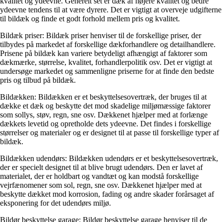
kvalitet og ydeevne. Generelt set er dæk af højere kvalitet og bedre
ydeevne tendens til at være dyrere. Det er vigtigt at overveje udgifterne
til bildæk og finde et godt forhold mellem pris og kvalitet.
Bildæk priser: Bildæk priser henviser til de forskellige priser, der
tilbydes på markedet af forskellige dækforhandlere og detailhandlere.
Prisene på bildæk kan variere betydeligt afhængigt af faktorer som
dækmærke, størrelse, kvalitet, forhandlerpolitik osv. Det er vigtigt at
undersøge markedet og sammenligne priserne for at finde den bedste
pris og tilbud på bildæk.
Bildækken: Bildækken er et beskyttelsesovertræk, der bruges til at
dække et dæk og beskytte det mod skadelige miljømæssige faktorer
som sollys, støv, regn, sne osv. Dækkenet hjælper med at forlænge
dækkets levetid og opretholde dets ydeevne. Det findes i forskellige
størrelser og materialer og er designet til at passe til forskellige typer af
bildæk.
Bildækken udendørs: Bildækken udendørs er et beskyttelsesovertræk,
der er specielt designet til at blive brugt udendørs. Den er lavet af
materialet, der er holdbart og vandtæt og kan modstå forskellige
vejrfænomener som sol, regn, sne osv. Dækkenet hjælper med at
beskytte dækket mod korrosion, fading og andre skader forårsaget af
eksponering for det udendørs miljø.
Bildør beskyttelse garage: Bildør beskyttelse garage henviser til de