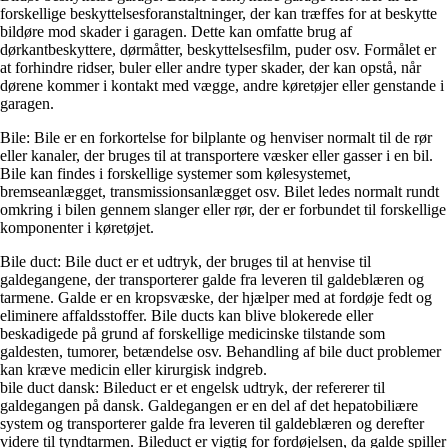
forskellige beskyttelsesforanstaltninger, der kan træffes for at beskytte
bildøre mod skader i garagen. Dette kan omfatte brug af
dørkantbeskyttere, dørmåtter, beskyttelsesfilm, puder osv. Formålet er
at forhindre ridser, buler eller andre typer skader, der kan opstå, når
dørene kommer i kontakt med vægge, andre køretøjer eller genstande i
garagen.
Bile: Bile er en forkortelse for bilplante og henviser normalt til de rør
eller kanaler, der bruges til at transportere væsker eller gasser i en bil.
Bile kan findes i forskellige systemer som kølesystemet,
bremseanlægget, transmissionsanlægget osv. Bilet ledes normalt rundt
omkring i bilen gennem slanger eller rør, der er forbundet til forskellige
komponenter i køretøjet.
Bile duct: Bile duct er et udtryk, der bruges til at henvise til
galdegangene, der transporterer galde fra leveren til galdeblæren og
tarmene. Galde er en kropsvæske, der hjælper med at fordøje fedt og
eliminere affaldsstoffer. Bile ducts kan blive blokerede eller
beskadigede på grund af forskellige medicinske tilstande som
galdesten, tumorer, betændelse osv. Behandling af bile duct problemer
kan kræve medicin eller kirurgisk indgreb.
bile duct dansk: Bileduct er et engelsk udtryk, der refererer til
galdegangen på dansk. Galdegangen er en del af det hepatobiliære
system og transporterer galde fra leveren til galdeblæren og derefter
videre til tyndtarmen. Bileduct er vigtig for fordøjelsen, da galde spiller