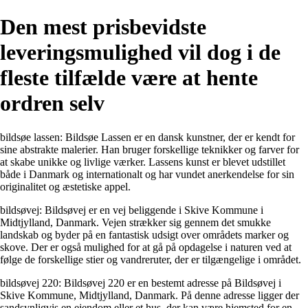
Den mest prisbevidste
leveringsmulighed vil dog i de
fleste tilfælde være at hente
ordren selv
bildsøe lassen: Bildsøe Lassen er en dansk kunstner, der er kendt for
sine abstrakte malerier. Han bruger forskellige teknikker og farver for
at skabe unikke og livlige værker. Lassens kunst er blevet udstillet
både i Danmark og internationalt og har vundet anerkendelse for sin
originalitet og æstetiske appel.
bildsøvej: Bildsøvej er en vej beliggende i Skive Kommune i
Midtjylland, Danmark. Vejen strækker sig gennem det smukke
landskab og byder på en fantastisk udsigt over områdets marker og
skove. Der er også mulighed for at gå på opdagelse i naturen ved at
følge de forskellige stier og vandreruter, der er tilgængelige i området.
bildsøvej 220: Bildsøvej 220 er en bestemt adresse på Bildsøvej i
Skive Kommune, Midtjylland, Danmark. På denne adresse ligger der
sandsynligvis en ejendom eller et hus, der kan være hjemsted for en