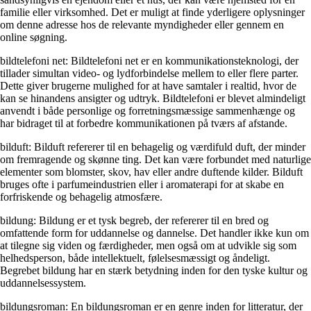
familie eller virksomhed. Det er muligt at finde yderligere oplysninger
om denne adresse hos de relevante myndigheder eller gennem en
online søgning.
bildtelefoni net: Bildtelefoni net er en kommunikationsteknologi, der
tillader simultan video- og lydforbindelse mellem to eller flere parter.
Dette giver brugerne mulighed for at have samtaler i realtid, hvor de
kan se hinandens ansigter og udtryk. Bildtelefoni er blevet almindeligt
anvendt i både personlige og forretningsmæssige sammenhænge og
har bidraget til at forbedre kommunikationen på tværs af afstande.
bilduft: Bilduft refererer til en behagelig og værdifuld duft, der minder
om fremragende og skønne ting. Det kan være forbundet med naturlige
elementer som blomster, skov, hav eller andre duftende kilder. Bilduft
bruges ofte i parfumeindustrien eller i aromaterapi for at skabe en
forfriskende og behagelig atmosfære.
bildung: Bildung er et tysk begreb, der refererer til en bred og
omfattende form for uddannelse og dannelse. Det handler ikke kun om
at tilegne sig viden og færdigheder, men også om at udvikle sig som
helhedsperson, både intellektuelt, følelsesmæssigt og åndeligt.
Begrebet bildung har en stærk betydning inden for den tyske kultur og
uddannelsessystem.
bildungsroman: En bildungsroman er en genre inden for litteratur, der