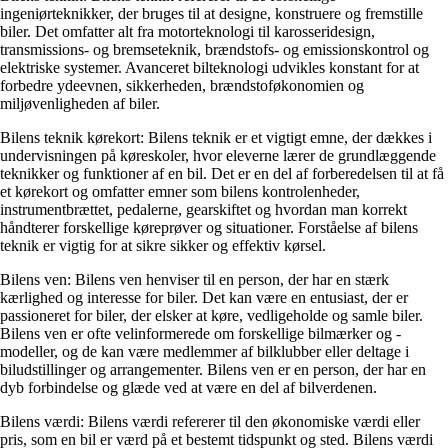
ingeniørteknikker, der bruges til at designe, konstruere og fremstille
biler. Det omfatter alt fra motorteknologi til karosseridesign,
transmissions- og bremseteknik, brændstofs- og emissionskontrol og
elektriske systemer. Avanceret bilteknologi udvikles konstant for at
forbedre ydeevnen, sikkerheden, brændstoføkonomien og
miljøvenligheden af ​​biler.
Bilens teknik kørekort: Bilens teknik er et vigtigt emne, der dækkes i
undervisningen på køreskoler, hvor eleverne lærer de grundlæggende
teknikker og funktioner af en bil. Det er en del af forberedelsen til at få
et kørekort og omfatter emner som bilens kontrolenheder,
instrumentbrættet, pedalerne, gearskiftet og hvordan man korrekt
håndterer forskellige køreprøver og situationer. Forståelse af bilens
teknik er vigtig for at sikre sikker og effektiv kørsel.
Bilens ven: Bilens ven henviser til en person, der har en stærk
kærlighed og interesse for biler. Det kan være en entusiast, der er
passioneret for biler, der elsker at køre, vedligeholde og samle biler.
Bilens ven er ofte velinformerede om forskellige bilmærker og -
modeller, og de kan være medlemmer af bilklubber eller deltage i
biludstillinger og arrangementer. Bilens ven er en person, der har en
dyb forbindelse og glæde ved at være en del af bilverdenen.
Bilens værdi: Bilens værdi refererer til den økonomiske værdi eller
pris, som en bil er værd på et bestemt tidspunkt og sted. Bilens værdi