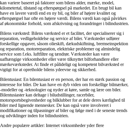
kan variere baseret på faktorer som bilens alder, mærke, model,
kilometertal, tilstand og efterspørgsel på markedet. En brugt bil kan
have en lavere værdi end en ny bil, og biler af højere kvalitet og
efterspørgsel har ofte en højere værdi. Bilens værdi kan også påvirkes
af økonomiske forhold, som afskrivning og forandringer i bilindustrien.
Bilens værksted: Bilens værksted er et facilitet, der specialiserer sig i
reparation, vedligeholdelse og service af biler. Værksteder udfører
forskellige opgaver, såsom olieskift, dækudskiftning, bremseinspektion
og reparation, motorreparation, elektriske problemer og almindelig
service som f.eks. luftfiltre og tændrør. Værksteder kan være
uafhængige virksomheder eller være tilknyttet bilforhandlere eller
mærkeværksteder. At finde et pålideligt og kompetent bilværksted er
vigtigt for at opretholde bilens ydeevne og sikkerhed.
Bilentusiast: En bilentusiast er en person, der har en stærk passion og
interesse for biler. De kan have en dyb viden om forskellige bilmærker,
-modeller og -teknologier og nyder at køre, samle og lære om biler.
Bilentusiaster kan deltage i biludstillinger, racerbiler,
motorsportsbegivenheder og bilklubber for at dele deres kærlighed til
biler med lignende mennesker. De kan også være involveret i
modifikationer og tilpasninger af biler og følge med i de seneste trends
og udviklinger inden for bilindustrien.
Andre populære artikler:
Internet virksomheder yder flere