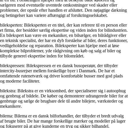
sælgeren mod eventuelle uventede omkostninger ved skader eller
problemer, der opstår efter handlen er afsluttet. Den nøjagtige dækning
og betingelser kan variere afhængigt af forsikringsselskabet.
bileksperten: Bileksperten er en titel, der kan referere til en person eller
et firma, der besidder særlig ekspertise og viden inden for bilindustrien.
En bilekspert kan være en mekaniker, en bilsælger, en bilrådgiver eller
en teknisk specialist, der har en dyb forståelse af biler, deres funktioner,
vedligeholdelse og reparation. Bileksperter kan hjælpe med at løse
komplekse bilproblemer, yde rådgivning om køb og salg af biler og
tilbyde generel ekspertise inden for bilområdet.
bilekspressen: Bilekspressen er en dansk busoperatør, der tilbyder
intercity-busrejser mellem forskellige byer i Danmark. De har et
omfattende rutenetværk og driver komfortable busser med god plads
og moderne faciliteter.
bilekstra: Bilekstra er en virksomhed, der specialiserer sig i autoophug
og genbrug af bildele. De køber og demonterer udrangerede biler for at
genbruge og sælge de brugbare dele til andre bilejere, værksteder og
mekanikere.
bilema: Bilema er en dansk bilforhandler, der tilbyder et bredt udvalg
af brugte biler. De har mange forskellige mærker og modeller på lager
og fokuserer på at give kunderne en tryg og sikker bilhandel.