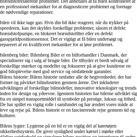
brændstofrelaterede problemer. Det anbefales at få bilen kontrolleret af
en professionel mekaniker for at diagnosticere problemet og foretage
de nødvendige reparationer.
bilen vil ikke tage gas: Hvis din bil ikke reagerer, når du trykker på
speederen, kan det skyldes forskellige problemer, såsom et defekt
brændstofpumpe, en blokeret brændstofilter eller en defekt
gasspjældpositionssensor. Det er vigtigt at få bilen undersøgt og
repareret af en kvalificeret mekaniker for at løse problemet.
bilenberg biler: Bilenberg Biler er en bilforhandler i Danmark, der
specialiserer sig i salg af brugte biler. De tilbyder et bredt udvalg af
forskellige mærker og modeller og fokuserer på at give kunderne en
god biloplevelse med god service og omfattende garantier.
Bilens historie: Bilens historie omfatter alle de begivenheder, der har
formet og påvirket bilindustrien gennem årene. Det inkluderer
udviklingen af ​​forskellige bilmodeller, innovative teknologier og trends
inden for design og ydeevne. Igennem historien har bilerne udviklet sig
fra en simpel transportmiddel til symboler på prestige, luksus og frihed.
De har spillet en vigtig rolle i samfundet og har ændret vores måde at
leve og rejse på. Bilens historie er en fascinerende rejse gennem tid og
kulturer.
Bilens lygter: Lygterne på en bil er en vigtig del af køretøjets
sikkerhedssystem. De giver synlighed under kørsel i mørke eller
dårlige vejrforhold og signalerer bilens position og intentioner til andre