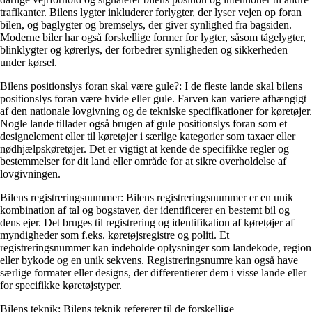
trafikanter. Bilens lygter inkluderer forlygter, der lyser vejen op foran
bilen, og baglygter og bremselys, der giver synlighed fra bagsiden.
Moderne biler har også forskellige former for lygter, såsom tågelygter,
blinklygter og kørerlys, der forbedrer synligheden og sikkerheden
under kørsel.
Bilens positionslys foran skal være gule?: I de fleste lande skal bilens
positionslys foran være hvide eller gule. Farven kan variere afhængigt
af den nationale lovgivning og de tekniske specifikationer for køretøjer.
Nogle lande tillader også brugen af ​​gule positionslys foran som et
designelement eller til køretøjer i særlige kategorier som taxaer eller
nødhjælpskøretøjer. Det er vigtigt at kende de specifikke regler og
bestemmelser for dit land eller område for at sikre overholdelse af
lovgivningen.
Bilens registreringsnummer: Bilens registreringsnummer er en unik
kombination af tal og bogstaver, der identificerer en bestemt bil og
dens ejer. Det bruges til registrering og identifikation af køretøjer af
myndigheder som f.eks. køretøjsregistre og politi. Et
registreringsnummer kan indeholde oplysninger som landekode, region
eller bykode og en unik sekvens. Registreringsnumre kan også have
særlige formater eller designs, der differentierer dem i visse lande eller
for specifikke køretøjstyper.
Bilens teknik: Bilens teknik refererer til de forskellige