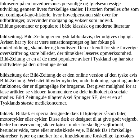
fokuserer på en hovedpersones personlige og følelsesmæssige
udvikling gennem livets forskellige stadier. Historien fortælles ofte som
en coming-of-age-historie, hvor hovedpersonen står over for
udfordringer, overvinder modgang og vokser som individ.
Bildungsromaner er populære i både klassisk og moderne litteratur.
bildzeitung: Bild-Zeitung er en tysk tabloidavis, der udgives dagligt.
Avisen har ry for at være sensationspræget og har fokus på
underholdning, skandaler og kendisser. Den er kendt for sine farverige
overskrifter og store billeder, der tiltrækker læseres opmærksomhed.
Bild-Zeitung er en af de mest populære aviser i Tyskland og har stor
indflydelse på den offentlige debat.
bildzeitung de: Bild-Zeitung.de er den online version af den tyske avis
Bild-Zeitung. Websitet tilbyder nyheder, underholdning, sport og andre
funktioner, der er tilgængelige for brugerne. Det giver mulighed for at
læse artikler, se videoer, kommentere og dele indholdet på sociale
medier. Bild-Zeitung.de tilhører Axel Springer SE, der er en af
Tysklands største mediekoncerner.
bildæk: Bildæk er specialdesignede dæk til køretøjer såsom biler,
motorcykler eller cykler. Disse dæk er designet til at give godt vejgreb,
bedre bremseevne og sikker kørsel under forskellige vejforhold,
herunder våde, tørre eller snedækkede veje. Bildæk fås i forskellige
størrelser, typer og mærker for at imødekomme forskellige køretøjers