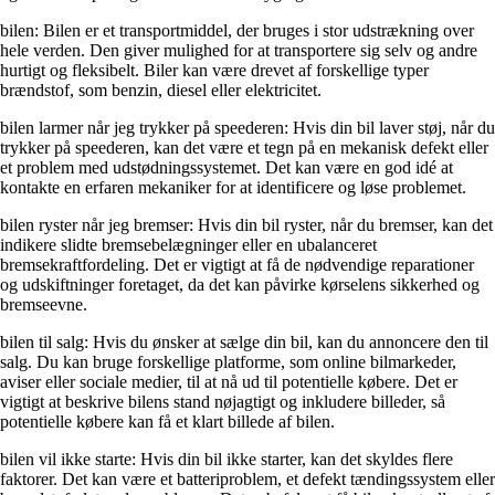
bilen: Bilen er et transportmiddel, der bruges i stor udstrækning over
hele verden. Den giver mulighed for at transportere sig selv og andre
hurtigt og fleksibelt. Biler kan være drevet af forskellige typer
brændstof, som benzin, diesel eller elektricitet.
bilen larmer når jeg trykker på speederen: Hvis din bil laver støj, når du
trykker på speederen, kan det være et tegn på en mekanisk defekt eller
et problem med udstødningssystemet. Det kan være en god idé at
kontakte en erfaren mekaniker for at identificere og løse problemet.
bilen ryster når jeg bremser: Hvis din bil ryster, når du bremser, kan det
indikere slidte bremsebelægninger eller en ubalanceret
bremsekraftfordeling. Det er vigtigt at få de nødvendige reparationer
og udskiftninger foretaget, da det kan påvirke kørselens sikkerhed og
bremseevne.
bilen til salg: Hvis du ønsker at sælge din bil, kan du annoncere den til
salg. Du kan bruge forskellige platforme, som online bilmarkeder,
aviser eller sociale medier, til at nå ud til potentielle købere. Det er
vigtigt at beskrive bilens stand nøjagtigt og inkludere billeder, så
potentielle købere kan få et klart billede af bilen.
bilen vil ikke starte: Hvis din bil ikke starter, kan det skyldes flere
faktorer. Det kan være et batteriproblem, et defekt tændingssystem eller